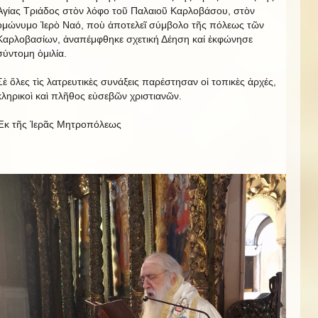
Ἁγίας Τριάδος στὸν λόφο τοῦ Παλαιοῦ Καρλοβάσου, στὸν
ὁμώνυμο Ἱερὸ Ναό, ποὺ ἀποτελεῖ σύμβολο τῆς πόλεως τῶν
Καρλοβασίων, ἀναπέμφθηκε σχετική Δέηση καί ἐκφώνησε
σύντομη ὁμιλία.
Σὲ ὅλες τὶς λατρευτικὲς συνάξεις παρέστησαν οἱ τοπικὲς ἀρχές,
κληρικοὶ καὶ πλῆθος εὐσεβῶν χριστιανῶν.
Ἐκ τῆς Ἱερᾶς Μητροπόλεως