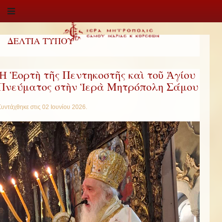
ΔΕΛΤΙΑ ΤΥΠΟΥ
Ἡ Ἑορτὴ τῆς Πεντηκοστῆς καὶ τοῦ Ἁγίου
Πνεύματος στὴν Ἱερὰ Μητρόπολη Σάμου
Συντάχθηκε στις
02 Ιουνίου 2026
.