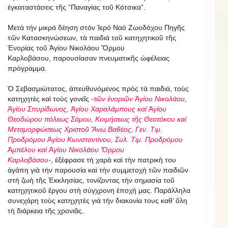
ἐγκαταστάσεις τῆς “Παναγίας τοῦ Κότσικα”.
Μετά τήν μικρά δέηση στόν Ἱερό Ναό Ζωοδόχου Πηγῆς
τῶν Κατασκηνώσεων, τὰ παιδιά τοῦ κατηχητικοῦ τῆς
Ἐνορίας τοῦ Ἁγίου Νικολάου Ὄρμου
Καρλοβάσου, παρουσίασαν πνευματικῆς ὡφέλειας
πρόγραμμα.
Ὁ Σεβασμιώτατος, ἀπευθυνόμενος πρὸς τὰ παιδιά, τοὺς
κατηχητὲς καὶ τοὺς γονεῖς
-τῶν ἐνοριῶν Ἁγίου Νικολάου,
Ἁγίου Σπυρίδωνος, Ἁγίου Χαραλάμπους καί Ἁγίου
Θεοδώρου πόλεως Σάμου, Κοιμήσεως τῆς Θεοτόκου καί
Μεταμορφώσεως Χριστοῦ Ἄνω Βαθέος, Γεν. Τιμ.
Προδρόμου Ἁγίου Κωνσταντίνου, Συλ. Τιμ. Προδρόμου
Ἀμπέλου καί Ἁγίου Νικολάου Ὄρμου
Καρλοβάσου-
, ἐξέφρασε τὴ χαρὰ καὶ τὴν πατρικὴ του
ἀγάπη γιὰ τὴν παρουσία καὶ τήν συμμετοχὴ τῶν παιδιῶν
στὴ ζωὴ τῆς Ἐκκλησίας, τονίζοντας τὴν σημασία τοῦ
κατηχητικοῦ ἔργου στὴ σύγχρονη ἐποχή μας. Παράλληλα
συνεχάρη τοὺς κατηχητὲς γιὰ τὴν διακονία τους καθ’ ὅλη
τὴ διάρκεια τῆς χρονιᾶς.