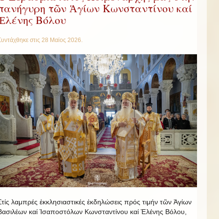
πανήγυρη τῶν Ἁγίων Κωνσταντίνου καί
Ἑλένης Βόλου
Συντάχθηκε στις
28 Μαϊος 2026
.
Στίς λαμπρές ἐκκλησιαστικές ἐκδηλώσεις πρός τιμήν τῶν Ἁγίων
Βασιλέων καί Ἰσαποστόλων Κωνσταντίνου καί Ἑλένης Βόλου,