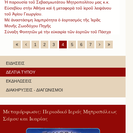
Ἡ παρουσία τοῦ Σεβασμιωτάτου Μητροπολίτου μας κ.κ.
Εὐσεβίου στὴν Ἀθήνα καὶ ἡ μεταφορὰ τοῦ ἱεροῦ λειψάνου
τοῦ Ἁγίου Γεωργίου.
Μέ ἀναστάσιμη λαμπρότητα ὁ ἑορτασμός τῆς Ἱερᾶς
Μονῆς Ζωοδόχου Πηγῆς
Σύναξη Φοιτητῶν μὲ τὴν εὐκαιρία τῶν ἑορτῶν τοῦ Πάσχα
1
2
3
4
5
6
7
ΕΙΔΗΣΕΙΣ
ΔΕΛΤΙΑ ΤΥΠΟΥ
ΕΚΔΗΛΩΣΕΙΣ
ΔΙΑΚΗΡΥΞΕΙΣ - ΔΙΑΓΩΝΙΣΜΟΙ
Μεταμόρφωσις: Περιοδικό Ιεράς Μητροπόλεως
Σάμου και Ικαρίας