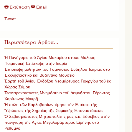
Εκτύπωση
Email
Tweet
Περισσότερα Άρθρα...
Ἡ Πανήγυρις τοῦ Ἁγίου Μακαρίου στοὺς Μύλους
Ποιμαντικὴ Ἐπίσκεψη στὴν Ἰκαρία
Ἐπίσκεψη μαθητῶν τοῦ Γυμνασίου Εὐδήλου Ἰκαρίας στό
Ἐκκλησιαστικό καί Βυζαντινό Μουσεῖο
Ἑορτὴ τοῦ Ἁγίου Ἐνδόξου Νεομάρτυρος Γεωργίου τοῦ ἐκ
Χώρας Σάμου
Τεσσαρακονταετές Μνημόσυνο τοῦ ἀειμνήστου Γέροντος
Χαρίτωνος Μακρῆ
Ἡ πόλη τῶν Καρλοβασίων τίμησε τὴν Ἐπέτειο τῆς
Ὑψώσεως τῆς Σημαίας τῆς Σαμιακῆς Ἐπαναστάσεως
Ὁ Σεβασμιώτατος Μητροπολίτης μας κ.κ. Εὐσέβιος στὴν
πανήγυρη τῆς Ἁγίας Μεγαλομάρτυρος Εἰρήνης στὸ
Ρέθυμνο