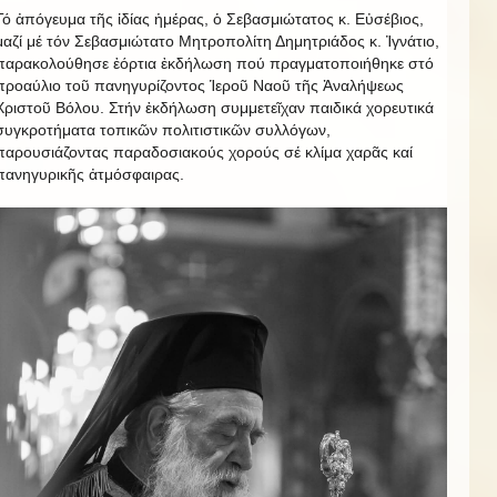
Τό ἀπόγευμα τῆς ἰδίας ἡμέρας, ὁ Σεβασμιώτατος κ. Εὐσέβιος,
μαζί μέ τόν Σεβασμιώτατο Μητροπολίτη Δημητριάδος κ. Ἰγνάτιο,
παρακολούθησε ἐόρτια ἐκδήλωση πού πραγματοποιήθηκε στό
προαύλιο τοῦ πανηγυρίζοντος Ἱεροῦ Ναοῦ τῆς Ἀναλήψεως
Χριστοῦ Βόλου. Στήν ἐκδήλωση συμμετεῖχαν παιδικά χορευτικά
συγκροτήματα τοπικῶν πολιτιστικῶν συλλόγων,
παρουσιάζοντας παραδοσιακούς χορούς σέ κλίμα χαρᾶς καί
πανηγυρικῆς ἀτμόσφαιρας.