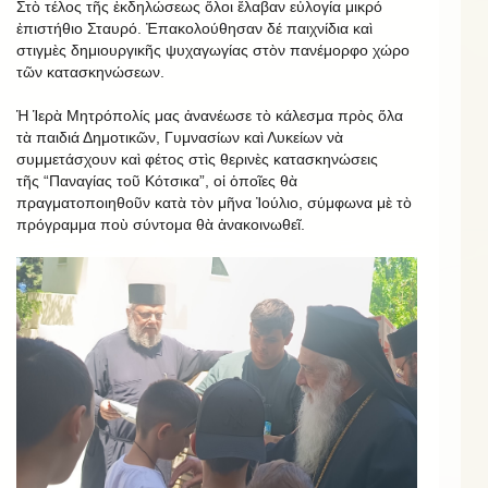
Στὸ τέλος τῆς ἐκδηλώσεως ὅλοι ἔλαβαν εὐλογία μικρό
ἐπιστήθιο Σταυρό. Ἐπακολούθησαν δέ παιχνίδια καὶ
στιγμὲς δημιουργικῆς ψυχαγωγίας στὸν πανέμορφο χώρο
τῶν κατασκηνώσεων.
Ἡ Ἱερὰ Μητρόπολίς μας ἀνανέωσε τὸ κάλεσμα πρὸς ὅλα
τὰ παιδιά Δημοτικῶν, Γυμνασίων καὶ Λυκείων νὰ
συμμετάσχουν καὶ φέτος στὶς θερινὲς κατασκηνώσεις
τῆς “Παναγίας τοῦ Κότσικα”, οἱ ὁποῖες θὰ
πραγματοποιηθοῦν κατὰ τὸν μῆνα Ἰούλιο, σύμφωνα μὲ τὸ
πρόγραμμα ποὺ σύντομα θὰ ἀνακοινωθεῖ.