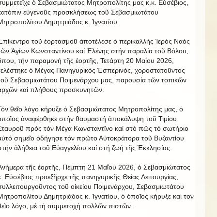
συμμετεῖχε ὁ Σεβασμιώτατος Μητροπολίτης μας κ.κ. Εὐσέβιος,
κατόπιν εὐγενοῦς προσκλήσεως τοῦ Σεβασμιωτάτου
Μητροπολίτου Δημητριάδος κ. Ἰγνατίου.
Ἐπίκεντρο τοῦ ἐορτασμοῦ ἀποτέλεσε ὁ περικαλλής Ἱερός Ναός
τῶν Ἁγίων Κωνσταντίνου καί Ἑλένης στήν παραλία τοῦ Βόλου,
ὅπου, τήν παραμονή τῆς ἑορτῆς, Τετάρτη 20 Μαΐου 2026,
τελέστηκε ὁ Μέγας Πανηγυρικός Ἑσπερινός, χοροστατοῦντος
τοῦ Σεβασμιωτάτου Ποιμενάρχου μας, παρουσία τῶν τοπικῶν
ἀρχῶν καί πλήθους προσκυνητῶν.
Τόν θεῖο λόγο κήρυξε ὁ Σεβασμιώτατος Μητροπολίτης μας, ὁ
ὁποῖος ἀναφέρθηκε στήν θαυμαστή ἀποκάλυψη τοῦ Τιμίου
Σταυροῦ πρός τόν Μέγα Κωνσταντῖνο καί στό πῶς τό σωτήριο
αὐτό σημεῖο ὁδήγησε τόν πρῶτο Αὐτοκράτορα τοῦ Βυζαντίου
στήν ἀλήθεια τοῦ Εὐαγγελίου καί στή ζωή τῆς Ἐκκλησίας.
Ἀνήμερα τῆς ἑορτῆς, Πέμπτη 21 Μαΐου 2026, ὁ Σεβασμιώτατος
κ. Εὐσέβιος προεξῆρχε τῆς πανηγυρικῆς Θείας Λειτουργίας,
συλλειτουργοῦντος τοῦ οἰκείου Ποιμενάρχου, Σεβασμιωτάτου
Μητροπολίτου Δημητριάδος κ. Ἰγνατίου, ὁ ὁποῖος κήρυξε καί τον
θεῖο λόγο, μέ τή συμμετοχή πολλῶν πιστῶν.