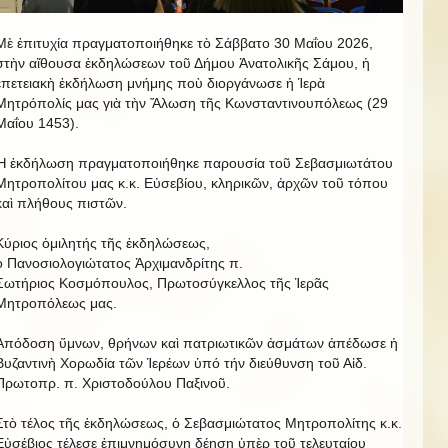
Μὲ ἐπιτυχία πραγματοποιήθηκε τὸ Σάββατο 30 Μαΐου 2026,
στὴν αἴθουσα ἐκδηλώσεων τοῦ Δήμου Ἀνατολικῆς Σάμου, ἡ
ἐπετειακὴ ἐκδήλωση μνήμης ποὺ διοργάνωσε ἡ Ἱερὰ
Μητρόπολίς μας γιὰ τὴν Ἄλωση τῆς Κωνσταντινουπόλεως (29
Μαΐου 1453).
Ἡ ἐκδήλωση πραγματοποιήθηκε παρουσία τοῦ Σεβασμιωτάτου
Μητροπολίτου μας κ.κ. Εὐσεβίου, κληρικῶν, ἀρχῶν τοῦ τόπου
καὶ πλήθους πιστῶν.
Κύριος ὁμιλητής τῆς ἐκδηλώσεως,
ὁ Πανοσιολογιώτατος Ἀρχιμανδρίτης π.
Σωτήριος Κοσμόπουλος, Πρωτοσύγκελλος τῆς Ἱερᾶς
Μητροπόλεως μας.
Ἀπόδοση ὕμνων, θρήνων καὶ πατριωτικῶν ἀσμάτων ἀπέδωσε ἡ
Βυζαντινὴ Χορωδία τῶν Ἱερέων ὑπό τήν διεύθυνση τοῦ Αἰδ.
Πρωτοπρ. π. Χριστοδούλου Παξινοῦ.
Στὸ τέλος τῆς ἐκδηλώσεως, ὁ Σεβασμιώτατος Μητροπολίτης κ.κ.
Εὐσέβιος τέλεσε ἐπιμνημόσυνη δέηση ὑπὲρ τοῦ τελευταίου