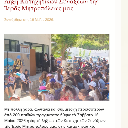
Λήξη Κατηχητικῶν Συνάξεων τῆς
Ἱερᾶς Μητροπόλεως μας
Συντάχθηκε στις
16 Μαϊος 2026
.
Μὲ πολλὴ χαρὰ, ζωντάνια καὶ συμμετοχὴ περισσότερων
ἀπὸ 200 παιδιῶν πραγματοποιήθηκε τὸ Σάββατο 16
Μαΐου 2026 ἡ ἐορτὴ λήξεως τῶν Κατηχητικῶν Συνάξεων
τῆς Ἱερᾶς Μητροπόλεως μας, στὶς κατασκηνωτικὲς