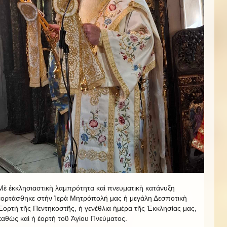
Μὲ ἐκκλησιαστικὴ λαμπρότητα καὶ πνευματικὴ κατάνυξη
ἐορτάσθηκε στὴν Ἱερὰ Μητρόπολή μας ἡ μεγάλη Δεσποτικὴ
Ἑορτὴ τῆς Πεντηκοστῆς, ἡ γενέθλια ἡμέρα τῆς Ἐκκλησίας μας,
καθὼς καὶ ἡ ἑορτὴ τοῦ Ἁγίου Πνεύματος.