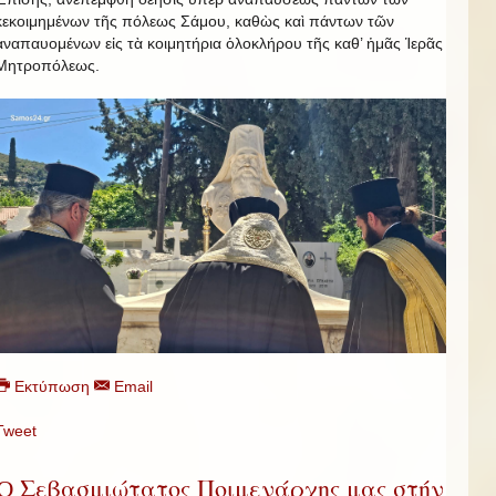
κεκοιμημένων τῆς πόλεως Σάμου, καθὼς καὶ πάντων τῶν
ἀναπαυομένων εἰς τὰ κοιμητήρια ὁλοκλήρου τῆς καθ’ ἡμᾶς Ἱερᾶς
Μητροπόλεως.
Εκτύπωση
Email
Tweet
Ὁ Σεβασμιώτατος Ποιμενάρχης μας στήν