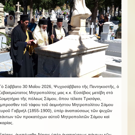
Τὸ Σάββατο 30 Μαΐου 2026, Ψυχοσάββατο τῆς Πεντηκοστῆς, ὁ
Σεβασμιώτατος Μητροπολίτης μας κ.κ. Εὐσέβιος μετέβη στὸ
Κοιμητήριο τῆς πόλεως Σάμου, ὅπου τέλεσε Τρισάγιο,
ἔμπροσθεν τοῦ τάφου τοῦ ἀειμνήστου Μητροπολίτου Σάμου
κυροῦ Γαβριήλ (1855-1900), ὑπὲρ ἀναπαύσεως τῶν ψυχῶν
πάντων τῶν προκατόχων αὐτοῦ Μητροπολιτῶν Σάμου καὶ
Ἰκαρίας.
Ἐπίσης, ἀνεπέμφθη δέησις ὑπὲρ ἀναπαύσεως πάντων τῶν