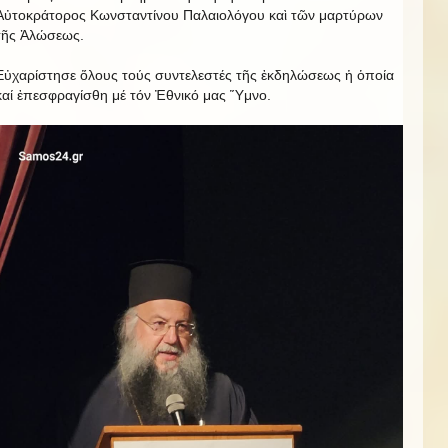
Αὐτοκράτορος Κωνσταντίνου Παλαιολόγου καὶ τῶν μαρτύρων
τῆς Ἀλώσεως.
Εὐχαρίστησε ὅλους τούς συντελεστές τῆς ἐκδηλώσεως ἡ ὁποία
καί ἐπεσφραγίσθη μέ τόν Ἐθνικό μας Ὕμνο.