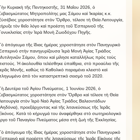
Τὴν Κυριακὴ τῆς Πεντηκοστῆς, 31 Μαΐου 2026, ὁ
Σεβασμιώτατος Μητροπολίτης μας Σάμου καὶ Ἰκαρίας κ.κ.
Εὐσέβιος χοροστάτησε στὸν Ὄρθρο, τέλεσε τὴ Θεία Λειτουργία,
κήρυξε τὸν θεῖο λόγο καὶ προέστη τοῦ Ἑσπερινοῦ τῆς
Γονυκλισίας στὴν Ἱερὰ Μονὴ Ζωοδόχου Πηγῆς.
Τὸ ἀπόγευμα τῆς ἴδιας ἡμέρας χοροστάτησε στὸν Πανηγυρικὸ
Ἑσπερινὸ στὴν πανηγυρίζουσα Ἱερὰ Μονὴ Ἁγίας Τριάδος
Μυτιληνιῶν Σάμου, ὅπου καὶ μίλησε καταλλήλως πρὸς τοὺς
πιστούς. Ἡ ἀκολουθία τελέσθηκε ὑπαίθρια, στὸ προαύλιο τῆς
Ἱερᾶς Μονῆς, καθὼς τὸ Καθολικὸ παραμένει κλειστὸ καὶ
πληγωμένο ἀπὸ τὸν καταστρεπτικὸ σεισμὸ τοῦ 2020.
Τὴ Δευτέρα τοῦ Ἁγίου Πνεύματος, 1 Ἰουνίου 2026, ὁ
Σεβασμιώτατος χοροστάτησε στὸν Ὄρθρο καὶ τέλεσε τὴ Θεία
Λειτουργία στὸν Ἱερὸ Ναὸ Ἁγίας Τριάδος Βαλεοντάδων
(Αηδόνια), προεξάρχοντας καὶ τῆς λιτανεύσεως τῆς Ἱερᾶς
Εἰκόνος. Κατὰ τὸ κήρυγμά του ἀναφέρθηκε στὸ σωτηριολογικὸ
ἔργο τοῦ Παναγίου Πνεύματος μέσα στὴ ζωὴ τῆς Ἐκκλησίας.
Τὸ ἀπόγευμα τῆς ἴδιας ἡμέρας χοροστάτησε στὸν Πανηγυρικὸ
Ἑσπερινὸ καὶ προέστη τῆς λιτανεύσεως τῆς Ἱερᾶς Εἰκόνος τῆς