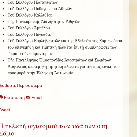
Τοῦ Συλλόγου Πλατανιωτῶν.
Τοῦ Συλλόγου Πυθαγορείου Ἀθηνῶν.
Τοῦ Συλλόγου Καλλιθέας.
Τῆς Πανικαριακῆς Ἀδελφότητος Ἀθηνῶν.
Τοῦ Συλλόγου Ἀμπέλου.
Τοῦ Συλλόγου Παγώνδα.
Τοῦ Συλλόγου Καρλοβασιτῶν και της Ἀδελφότητος Σαμίων ὅπου
του ἀπενεμήθη καί τιμητική πλακέτα ἐπί τῇ συμπληρώσει τῶν
εἴκοσι ἐτῶν ποιμαντορίας.
Τῆς Πανελλήνιας Ὁμοσπονδίας Ἀποστράτων καί Σωμάτων
Ἀσφαλείας ἀπενεμήθη τιμητική πλακέτα για τήν διαχρονική του
προσφορά στήν Ἑλληνική Ἀστυνομία.
Διαβάστε Περισσότερα
Εκτύπωση
Email
Tweet
Η τελετή αγιασμού των υδάτων στη
Σάμο