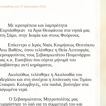
Συντάχθηκε στις
07 Ιανουαρίου 2016
.
Με ιεροπρέπεια και λαμπρότητα
Εορτάσθηκαν τα Άγια Θεοφάνεια στα νησιά μας
στη Σάμο, στην Ικαρία και στους Φούρνους.
Επίκεντρο ο Ιερός Ναός Κοιμήσεως Θεοτόκου
Άνω Βαθέος, όπου τελέσθηκε η Θεία Λειτουργία,
ιερουργούντος τους Σεβασμιωτάτου Ποιμενάρχου
μας κ.κ. Ευσεβίου που εόρτιο μήνυμά του
διαβάστηκε αντί κηρύγματος.
Ακολούθως τελέσθηκε η Ακολουθία του
Μεγάλου και στη συνέχεια η λιτάνευση του Τιμίου
Σταυρού. Κολυμβητές, νέα παιδιά, βούτηξαν στα
παγωμένα νερά.
Ο Σεβασμιώτατος Μητροπολίτης μας
ευχαρίστησε το λαό για τη συμμετοχή του και