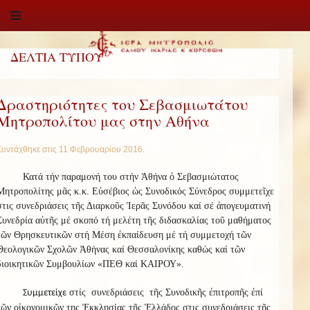
ΔΕΛΤΙΑ ΤΥΠΟΥ
Δραστηριότητες του Σεβασμιωτάτου
Μητροπολίτου μας στην Αθήνα
Συντάχθηκε στις
11 Φεβρουαρίου 2016
.
Κατά τήν παραμονή του στήν Ἀθήνα ὁ Σεβασμιώτατος
Μητροπολίτης μᾶς κ.κ. Εὐσέβιος ὡς Συνοδικός Σύνεδρος συμμετεῖχε
στις συνεδριάσεις τῆς Διαρκοῦς Ἱερᾶς Συνόδου καί σέ ἀπογευματινή
Συνεδρία αὐτῆς μέ σκοπό τή μελέτη τῆς διδασκαλίας τοῦ μαθήματος
τῶν Θρησκευτικῶν στή Μέση ἐκπαίδευση μέ τή συμμετοχή τῶν
Θεολογικῶν Σχολῶν Ἀθήνας καί Θεσσαλονίκης καθώς καί τῶν
διοικητικῶν Συμβουλίων «ΠΕΘ καί ΚΑΙΡΟΥ».
στίς συνεδριάσεις τῆς Συνοδικῆς ἐπιτροπῆς ἐπί
Συμμετείχε
τῶν οἰκονομικῶν της Ἐκκλησίας τῆς Ἑλλάδος στις συνεδριάσεις τῆς