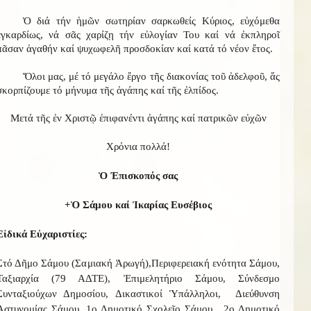
Ὁ διά τήν ἡμῶν σωτηρίαν σαρκωθείς Κύριος, εὐχόμεθα
ἐγκαρδίως, νά σᾶς χαρίζῃ τήν εὐλογίαν Του καί νά ἐκπληροῖ
πᾶσαν ἀγαθήν καί ψυχωφελῆ προσδοκίαν καί κατά τό νέον ἔτος.
Ὅλοι μας, μέ τό μεγάλο ἔργο τῆς διακονίας τοῦ ἀδελφοῦ, ἅς
σκορπίζουμε τό μήνυμα τῆς ἀγάπης καί τῆς ἐλπίδος.
Μετά τῆς ἐν Χριστῷ ἐπιφανέντι ἀγάπης καί πατρικῶν εὐχῶν
Χρόνια πολλά!
Ὁ Ἐπισκοπός σας
+Ὁ Σάμου καί Ἰκαρίας Ευσέβιος
Εἰδικά Εὐχαριστίες:
Στό Δῆμο Σάμου (Σαμιακή Ἀρωγή),Περιφερειακή ενότητα Σάμου,
Ταξιαρχία (79 ΑΔΤΕ), Ἐπιμελητήριο Σάμου, Σύνδεσμο
Συνταξιούχων Δημοσίου, Δικαστικοί Ὑπάλληλοι, Διεύθυνση
Ἀστυνομίας Σάμου, 1ο Δημοτικό Σχολεῖο Σάμου, 2ο Δημοτικό