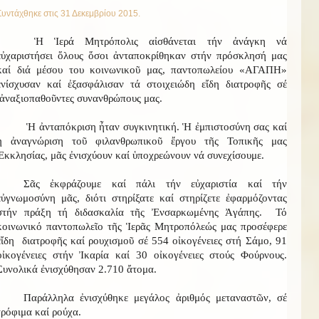
Συντάχθηκε στις
31 Δεκεμβρίου 2015
.
Ἡ Ἱερά Μητρόπολις αἰσθάνεται τήν ἀνάγκη νά
εὐχαριστήσει ὅλους ὅσοι ἀνταποκρίθηκαν στήν πρόσκλησή μας
καί διά μέσου του κοινωνικοῦ μας, παντοπωλείου «ΑΓΑΠΗ»
ἐνίσχυσαν καί ἐξασφάλισαν τά στοιχειώδη εἴδη διατροφῆς σέ
ἀναξιοπαθοῦντες συνανθρώπους μας.
Ἡ ἀνταπόκριση ἦταν συγκινητική. Ἡ ἐμπιστοσύνη σας καί
ἡ ἀναγνώριση τοῦ φιλανθρωπικοῦ ἔργου τῆς Τοπικῆς μας
Ἐκκλησίας, μᾶς ἐνισχύουν καί ὑποχρεώνουν νά συνεχίσουμε.
Σᾶς ἐκφράζουμε καί πάλι τήν εὐχαριστία καί τήν
εὐγνωμοσύνη μᾶς, διότι στηρίξατε καί στηρίζετε ἐφαρμόζοντας
στήν πράξη τή διδασκαλία τῆς Ἐνσαρκωμένης Ἀγάπης. Τό
κοινωνικό παντοπωλεῖο τῆς Ἱερᾶς Μητροπόλεώς μας προσέφερε
εἴδη διατροφῆς καί ρουχισμοῦ σέ 554 οἰκογένειες στή Σάμο, 91
οἰκογένειες στήν Ἰκαρία καί 30 οἰκογένειες στούς Φούρνους.
Συνολικά ἐνισχύθησαν 2.710 ἄτομα.
Παράλληλα ἐνισχύθηκε μεγάλος ἀριθμός μεταναστῶν, σέ
τρόφιμα καί ρούχα.