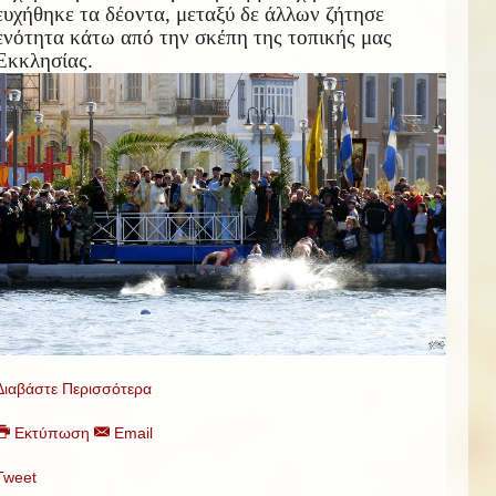
ευχήθηκε τα δέοντα, μεταξύ δε άλλων ζήτησε
ενότητα κάτω από την σκέπη της τοπικής μας
Εκκλησίας.
Διαβάστε Περισσότερα
Εκτύπωση
Email
Tweet