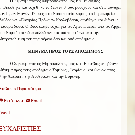
Ο Σεβασμιώτατος Μητροπολίτης μας κ.κ. Ευσέβιος
επισκέφθηκε και ευχήθηκε τα δέοντα στους μοναχούς και στις μοναχές
των Ιερών Μονών. Επίσης στο Νοσοκομείο Σάμου, τα Γηροκομεία
Βαθέος και «Ευγηρίας Πρόνοια» Καρλοβάσου, ευχήθηκε και διένειμε
διάφορα δώρα. Ο ίδιος έλαβε ευχές για τις Άγιες Ημέρες από τις Αρχές
του Νομού και πάρα πολλά πνευματικά του τέκνα από την
Μητροπολιτική του περιφέρεια όσο και από αποδήμους.
ΜΗΝΥΜΑ ΠΡΟΣ ΤΟΥΣ ΑΠΟΔΗΜΟΥΣ
Ο Σεβασμιώτατος Μητροπολίτης μας κ.κ. Ευσέβιος απηύθυνε
Μήνυμα προς τους αποδήμους Σαμίους , Ικαρίους και Φουρνιώτες
στην Αμερική, την Αυστραλία και την Ευρώπη.
Διαβάστε Περισσότερα
Εκτύπωση
Email
Tweet
ΕΥΧΑΡΙΣΤΙΕΣ