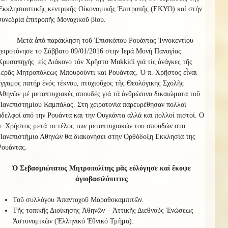
Ἐκκλησιαστικῆς κεντρικῆς Οἰκονομικῆς Ἐπιτροπῆς (ΕΚΥΟ) καί στήν
συνεδρία ἐπιτροπῆς Μοναχικοῦ βίου.
Μετά ἀπό παράκληση τοῦ Ἐπισκόπου Ρουάντας Ἰννοκεντίου
χειροτόνησε το Σάββατο 09/01/2016 στην Ιερά Μονή Παναγίας
Χρυσοπηγής εἰς Διάκονο τόν Χρῆστο Mukkidi γιά τίς ἀνάγκες τῆς
Ἱερᾶς Μητροπόλεως Μπουρούντι καί Ρουάντας. Ὁ π. Χρῆστος εἶναι
ἔγγαμος πατήρ ἑνός τέκνου, πτυχιοῦχος τῆς Θεολόγικης Σχολῆς
Ἀθηνῶν μέ μεταπτυχιακές σπουδές γιά τά ἀνθρώπινα δικαιώματα τοῦ
Πανεπιστημίου Καμπάλας. Στη χειροτονία παρευρέθησαν πολλοί
αδελφοί από την Ρουάντα και την Ουγκάντα αλλά και πολλοί πιστοί. Ο
π. Χρήστος μετά το τέλος των μεταπτυχιακών του σπουδών στο
Πανεπιστήμιο Αθηνών θα διακονήσει στην Ορθόδοξη Εκκλησία της
Ρουάντας.
Ὁ Σεβασμιώτατος Μητροπολίτης μᾶς εὐλόγησε καί ἔκοψε
ἁγιοβασιλόπιττες
Τοῦ συλλόγου Ἁπανταχοῦ Μαραθοκαμπιτῶν.
Τῆς τοπικῆς Διοίκησης Ἀθηνῶν – Ἀττικῆς Διεθνοῦς Ἑνώσεως
Ἀστυνομικῶν (Ἑλληνικό Ἐθνικό Τμῆμα).