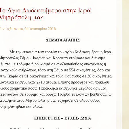
Το Άγιο Δωδεκαήμερο στην Ιερά
Μητρόπολη μας
Συντάχθηκε στις
04 Ιανουαρίου 2016
.
ΔΕΜΑΤΑ ΑΓΑΠΗΣ
Με την ευκαιρία των εορτών του αγίου δωδεκαημέρου η Ιερά
Μητρόπολις Σάμου, Ικαρίας και Κορσεών ετοίμασε και διένειμε
δέματα με τρόφιμα ή ρουχισμό σε αναξιοπαθούσες οικογένειες ή
μοναχικούς ανθρώπους τόσο στη Σάμο σε 554 οικογένειες, όσο και
στην Ικαρία σε 91 οικογένειες και τους Φούρνους σε 30 οικογένειες.
Συνολικά ενισχύθηκαν 2710 άτομα. Επίσης πρόσφερε και ποικίλου
ύψους χρηματικά ποσά. Παράλληλα ενισχύθηκε μεγάλος αριθμός
μεταναστών σε τρόφιμα και ρούχα. Πλήθος εθελοντών βοήθησαν. O
Σεβασμιώτατος Μητροπολίτης μας ευχαρίστησε όλους όσους
βοήθησαν ηθικά και υλικά.
ΕΠΙΣΚΈΨΕΙΣ – ΕΥΧΕΣ- ΔΩΡΑ