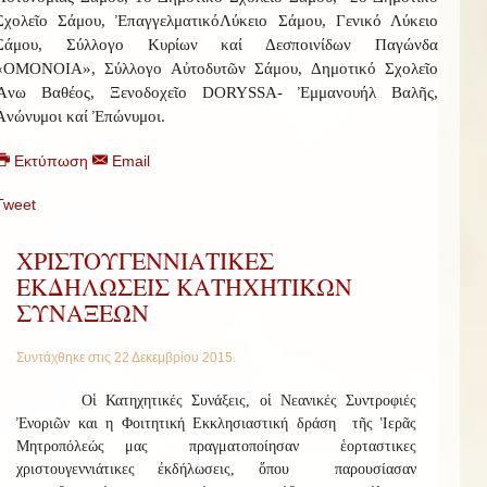
Σχολεῖο Σάμου, Ἐπαγγελματικό
Λύκειο Σάμου, Γενικό Λύκειο
Σάμου, Σύλλογο Κυρίων καί Δεσποινίδων Παγώνδα
«ΟΜΟΝΟΙΑ», Σύλλογο Αὐτοδυτῶν Σάμου, Δημοτικό Σχολεῖο
Ἄνω Βαθέος, Ξενοδοχεῖο
DORYSSA
- Ἐμμανουήλ Βαλῆς,
Ἀνώνυμοι καί Ἐπώνυμοι.
Εκτύπωση
Email
Tweet
ΧΡΙΣΤΟΥΓΕΝΝΙΑΤΙΚΕΣ
ΕΚΔΗΛΩΣΕΙΣ ΚΑΤΗΧΗΤΙΚΩΝ
ΣΥΝΑΞΕΩΝ
Συντάχθηκε στις
22 Δεκεμβρίου 2015
.
Οἱ Κατηχητικές Συνάξεις, οἱ Νεανικές Συντροφιές
Ἐνοριῶν και η Φοιτητική Εκκλησιαστική δράση τῆς Ἱερᾶς
Μητροπόλεώς μας πραγματοποίησαν ἑορταστικες
χριστουγεννιάτικες ἐκδήλωσεις, ὅπου παρουσίασαν