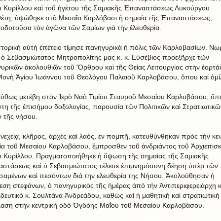
 Κυρίλλου καὶ τοῦ ἡγέτου τῆς Σαμιακῆς Ἐπαναστάσεως Λυκούργου
έτη, ὑψώθηκε στὸ Μεσαῖο Καρλόβασι ἡ σημαία τῆς Ἐπαναστάσεως,
οδοτοῦσα τὸν ἀγῶνα τῶν Σαμίων γιὰ τὴν ἐλευθερία.
στορικὴ αὐτὴ ἐπέτειο τίμησε πανηγυρικὰ ἡ πόλις τῶν Καρλοβασίων. Νωρ
 ὁ Σεβασμιώτατος Μητροπολίτης μας κ. κ. Εὐσέβιος προεξῆρχε τῶν
υρικῶν ἀκολουθιῶν τοῦ Ὄρθρου καὶ τῆς Θείας Λειτουργίας στὴν ἑορτά
Μονὴ Ἁγίου Ἰωάννου τοῦ Θεολόγου Παλαιοῦ Καρλοβάσου, ὅπου καί ὁμί
ύθως μετέβη στὸν Ἱερὸ Ναὸ Τιμίου Σταυροῦ Μεσαίου Καρλοβάσου, ὅπ
τη τῆς ἐπισήμου δοξολογίας, παρουσία τῶν Πολιτικῶν καὶ Στρατιωτικῶ
 τῆς νήσου.
νεχείᾳ, κλῆρος, ἀρχὲς καὶ λαὸς, ἐν πομπῇ, κατευθύνθηκαν πρὸς τὴν κε
ία τοῦ Μεσαίου Καρλοβάσου, ἔμπροσθεν τοῦ ἀνδριάντος τοῦ Ἀρχιεπισ
 Κυρίλλου. Πραγματοποιήθηκε ἡ ὕψωση τῆς σημαίας τῆς Σαμιακῆς
στάσεως καὶ ὁ Σεβασμιώτατος τέλεσε ἐπιμνημόσυνη δέηση ὑπὲρ τῶν
σαμένων καὶ πεσόντων διά την ελευθερία της Νήσου. Ἀκολούθησαν ἡ
εση στεφάνων, ὁ πανηγυρικὸς τῆς ἡμέρας ἀπό τήν Ἀντιπεριφερειάρχη κ
δευτικό κ. Σουλτάνα Ἀνδρεάδου, καθὼς καὶ ἡ μαθητικὴ καὶ στρατιωτικὴ
αση στὴν κεντρικὴ ὁδὸ Ὀγδόης Μαΐου τοῦ Μεσαίου Καρλοβάσου.