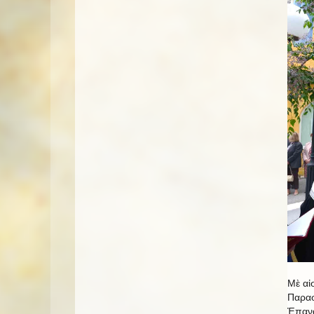
Μὲ αἰ
Παρασ
Ἐπανα