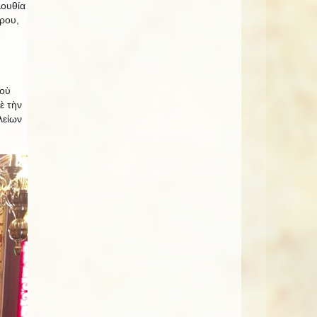
λουθία
ρου,
ποὺ
ὲ τὴν
λείων