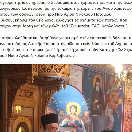
όγευμα τῆς ἰδίας ἡμέρας, ὁ Σεβασμιώτατος χοροστάτησε κατὰ τὴν ἀκο
ανηγυρικοῦ Ἑσπερινοῦ, μὲ τὴν εὐκαιρία τῆς ἑορτῆς τοῦ Ἁγίου Χριστοφό
άτου τῶν ὁδηγῶν, στὸν Ἱερὸ Ναὸ Ἁγίου Νικολάου Ποταμίου
βάσου, κήρυξε τὸν θεῖο λόγο, εὐλόγησε τὰ ὀχήματα τῶν πιστῶν ποὺ
τεῖχαν στὴν ἑορτή καί τῶν μελῶν τοῦ “Σωματείου ΤΑΞΙ Καρλοβάσου”.
, παρηκολούθησε καί ἀπηύθυνε χαιρετισμό στὴν ἐπετειακὴ ἐκδήλωση 
άνωσε ὁ Δήμος Δυτικῆς Σάμου στὴν αἴθουσα ἐκδηλώσεων τοῦ Δήμου, μ
ρία τῆς ἐπετείου. Συμμετεῖχε δέ ἡ παιδική χοροδία τῶν Κατηχητικῶν Σχο
εροῦ Ναοῦ Ἁγίου Νικολάου Καρλοβασίων.