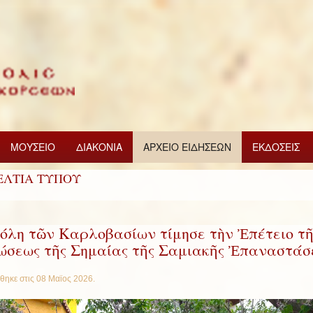
ΜΟΥΣΕΙΟ
ΔΙΑΚΟΝΙΑ
ΑΡΧΕΙΟ ΕΙΔΗΣΕΩΝ
ΕΚΔΟΣΕΙΣ
ΕΛΤΙΑ ΤΥΠΟΥ
όλη τῶν Καρλοβασίων τίμησε τὴν Ἐπέτειο τῆ
σεως τῆς Σημαίας τῆς Σαμιακῆς Ἐπαναστάσ
θηκε στις
08 Μαϊος 2026
.