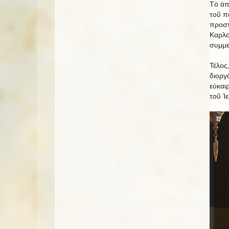
Τὸ ἀπ
τοῦ π
προστ
Καρλο
συμμε
Τέλος
διοργ
εὐκαι
τοῦ Ἱ