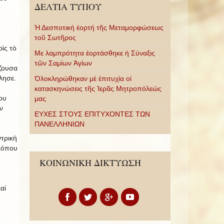
ΔΕΛΤΙΑ ΤΥΠΟΥ
Ἡ Δεσποτική ἑορτή τῆς Μεταμορφώσεως
τοῦ Σωτῆρος
ὶς τὸ
Με λαμπρότητα ἑορτάσθηκε ἡ Σύναξις
τῶν Σαμίων Ἁγίων
ζουσα
λησε.
Ὁλοκληρώθηκαν μὲ ἐπιτυχία οἱ
κατασκηνώσεις τῆς Ἱερᾶς Μητροπόλεώς
ου
μας
ν
ΕΥΧΕΣ ΣΤΟΥΣ ΕΠΙΤΥΧΟΝΤΕΣ ΤΩΝ
ΠΑΝΕΛΛΗΝΙΩΝ
ντρικὴ
κόπου
ΚΟΙΝΩΝΙΚΗ ΔΙΚΤΥΩΣΗ
αί