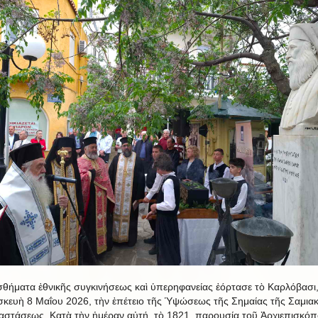
σθήματα ἐθνικῆς συγκινήσεως καὶ ὑπερηφανείας ἐόρτασε τὸ Καρλόβασι,
κευὴ 8 Μαΐου 2026, τὴν ἐπέτειο τῆς Ὑψώσεως τῆς Σημαίας τῆς Σαμια
στάσεως. Κατὰ τὴν ἡμέραν αὐτή, τὸ 1821, παρουσία τοῦ Ἀρχιεπισκό