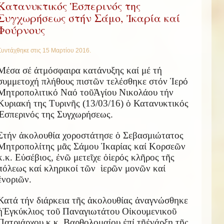
Κατανυκτικός Ἑσπερινός της
Συγχωρήσεως στήν Σάμο, Ἰκαρία καί
Φούρνους
Συντάχθηκε στις
15 Μαρτίου 2016
.
Μέσα σέ
ἀ
τμόσφαιρα κατάνυξης καί μέ τή
συμμετοχή πλήθους πιστ
ῶ
ν τελέσθηκε στόν
Ἱ
ερό
Μητροπολιτικό Ναό το
ῦ
Ἁ
γίου Νικολάου τήν
Κυριακή της Τυριν
ῆ
ς (13/03/16)
ὁ
Κατανυκτικός
Ἑ
σπερινός της Συγχωρήσεως.
Στήν
ἀ
κολουθία χοροστάτησε
ὁ
Σεβασμιώτατος
Μητροπολίτης μ
ᾶ
ς Σάμου
Ἰ
καρίας καί Κορσε
ῶ
ν
κ.κ. Ε
ὐ
σέβιος,
ἐ
ν
ῶ
μετε
ῖ
χε
ὁ
ἱ
ερός κλ
ῆ
ρος τ
ῆ
ς
πόλεως καί κληρικοί τ
ῶ
ν
ἱ
ερ
ῶ
ν μον
ῶ
ν καί
ἐ
νορι
ῶ
ν.
Κατά τήν διάρκεια τ
ῆ
ς
ἀ
κολουθίας
ἀ
ναγνώσθηκε
ἡ
Ἐ
γκύκλιος το
ῦ
Παναγιωτάτου Ο
ἰ
κουμενικο
ῦ
Πατριάρχου κ.κ. Βαρθολομαίου
ἐ
πί τ
ῇ
ἐ
νάρξη τ
ῆ
ς