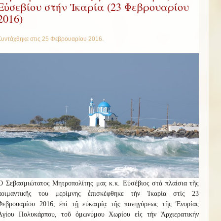
Εὐσεβίου στήν Ἰκαρία (23 Φεβρουαρίου
2016)
Συντάχθηκε στις
25 Φεβρουαρίου 2016
.
Ὁ Σεβασμιώτατος Μητροπολίτης μας κ.κ. Εὐσέβιος στά πλαίσια τῆς
ποιμαντικῆς του μερίμνης ἐπισκέφθηκε τήν Ἰκαρία στίς 23
Φεβρουαρίου 2016, ἐπί τῇ εὐκαιρίᾳ τῆς πανηγύρεως τῆς Ἐνορίας
Ἁγίου Πολυκάρπου, τοῦ ὁμωνύμου Χωρίου εἰς τήν Ἀρχιερατικήν