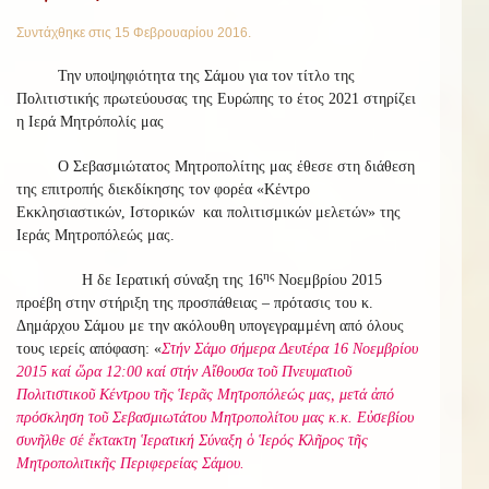
Συντάχθηκε στις
15 Φεβρουαρίου 2016
.
Την υποψηφιότητα της Σάμου για τον τίτλο της
Πολιτιστικής πρωτεύουσας της Ευρώπης το έτος 2021 στηρίζει
η Ιερά Μητρόπολίς μας
Ο Σεβασμιώτατος Μητροπολίτης μας έθεσε στη διάθεση
της επιτροπής διεκδίκησης τον φορέα «Κέντρο
Εκκλησιαστικών, Ιστορικών και πολιτισμικών μελετών» της
Ιεράς Μητροπόλεώς μας.
ης
Η δε Ιερατική σύναξη της 16
Νοεμβρίου 2015
προέβη στην στήριξη της προσπάθειας – πρότασις του κ.
Δημάρχου Σάμου με την ακόλουθη υπογεγραμμένη από όλους
τους ιερείς απόφαση: «
Στήν Σάμο σήμερα Δευτέρα 16 Νοεμβρίου
2015 καί ὥρα 12:00 καί στήν Αἴθουσα τοῦ Πνευματιοῦ
Πολιτιστικοῦ Κέντρου τῆς Ἱερᾶς Μητροπόλεώς μας, μετά ἀπό
πρόσκληση τοῦ Σεβασμιωτάτου Μητροπολίτου μας κ.κ. Εὐσεβίου
συνῆλθε σέ ἔκτακτη Ἱερατική Σύναξη ὁ Ἱερός Κλῆρος τῆς
Μητροπολιτικῆς Περιφερείας Σάμου.