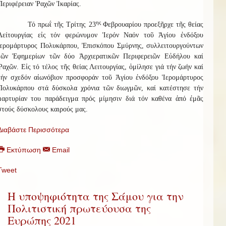
Περιφέρειαν Ῥαχῶν Ἰκαρίας.
ης
Τό πρωΐ τῆς Τρίτης 23
Φεβρουαρίου προεξῆρχε τῆς θείας
Λείτουργίας εἰς τόν φερώνυμον Ἱερόν Ναόν τοῦ Ἁγίου ἐνδόξου
ἱερομάρτυρος Πολυκάρπου, Ἐπισκόπου Σμύρνης, συλλειτουργούντων
τῶν Ἐφημερίων τῶν δύο Ἀρχιερατικῶν Περιφερειῶν Εὐδήλου καί
Ῥαχῶν. Εἰς τό τέλος τῆς θείας Λειτουργίας, ὁμίλησε γιά τήν ζωήν καί
τήν σχεδόν αἰωνόβιον προσφοράν τοῦ Ἁγίου ἐνδόξου Ἱερομάρτυρος
Πολυκάρπου στά δύσκολα χρόνια τῶν διωγμῶν, καί κατέστησε τήν
μαρτυρίαν του παράδειγμα πρός μίμησιν διά τόν καθένα ἀπό ἐμᾶς
στούς δύσκολους καιρούς μας.
Διαβάστε Περισσότερα
Εκτύπωση
Email
Tweet
Η υποψηφιότητα της Σάμου για την
Πολιτιστική πρωτεύουσα της
Ευρώπης 2021