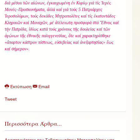
διά μέσου τῶν αἰώνων, ἐγκαυχωμένη ἐν Κυρίῳ γιά τίς Ἱερές
Μονές–Προσκυνήματα, ἀλλά καί γιά τούς 5 Πατριάρχες
Ἱεροσολύμων, τούς δεκάδες Μητροπολίτες καί τίς ἑκατοντάδες
Κληρικῶν καί Μοναχῶν, μέ ἀτέλειωτη προσφορά στό Ἔθνος καί
τήν Πατρίδα, ἰδίως κατά τούς χρόνους τῆς δουλείας καί τῶν
ἀγώνων τῆς ἐθνικῆς παλιγγενεσίας, ὅτε καί χαρακτηρίσθηκε
«ἄπαρτον κάστρον πίστεως, εὐσεβείας καί ἀνεξαρτησίας» ἕως
καί σήμερον».
Εκτύπωση
Email
Tweet
Περισσότερα Άρθρα...
Δραστηριότητες του Σεβασμιωτάτου Μητροπολίτου μας