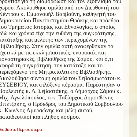
φρόντισε για τη διαμόρφωση και τον εξοπλισμό του
χώρου. Ακολούθησε ομιλία από τον Διευθυντή του
Κέντρου κ. Εμμανουήλ Βαρβούνη, καθηγητή του
Δημοκριτείου Πανεπιστημίου Θράκης και πρόεδρο
του Τμήματος Ιστορίας και Εθνολογίας, ο οποίος
εδώ και χρόνια είχε την ευθύνη της συγκρότησης,
κατάταξης και μελέτης των περιεχομένων της
Βιβλιοθήκης. Στην ομιλία αυτή αναφέρθηκαν τα
σχετικά με τις εκκλησιαστικές, ενοριακές και
μοναστηριακές, βιβλιοθήκες της Σάμου, και ό,τι
αφορά τη συγκρότηση, την κατάταξη και το
περιεχόμενο της Μητροπολιτικής Βιβλιοθήκης.
Ακολούθησε σύντομη ομιλία του Σεβασμιωτάτου κ.
ΕΥΣΕΒΙΟΥ, και φιλόξενο κέρασμα. Παρέστησαν ο
Βουλευτής κ. Δ. Σεβαστάκης, ο Δήμαρχος Σάμου κ.
Μιχ. Αγγελόπουλος, ο κ. Ταξίαρχος Δημοσθένης
Βιτετζάκης, ο Πρόεδρος του Δημοτικού Συμβουλίου
κ. Κων/νος Αμυρσώνης και μέλη αυτού,
εκπαιδευτικοί και πλήθος κόσμου.
Διαβάστε Περισσότερα