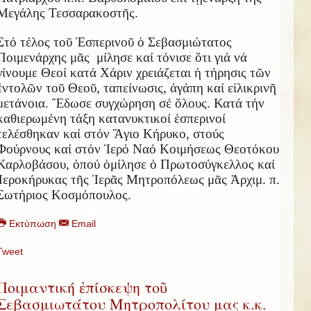
Μεγάλης Τεσσαρακοστ
ῆ
ς.
Στό τέλος το
ῦ
Ἑ
σπερινο
ῦ
ὁ
Σεβασμιώτατος
Ποιμενάρχης μ
ᾶ
ς μίλησε καί τόνισε
ὅ
τι γιά νά
γίνουμε Θεοί κατά Χάριν χρειάζεται
ἡ
τήρησις τ
ῶ
ν
ἐ
ντολ
ῶ
ν το
ῦ
Θεο
ῦ
, ταπείνωσις,
ἀ
γάπη καί ε
ἰ
λικριν
ῆ
μετάνοια.
Ἔ
δωσε συγχώρηση σέ
ὅ
λους. Κατά τήν
καθιερωμένη τάξη κατανυκτικοί
ἑ
σπερινοί
τελέσθηκαν καί στόν
Ἅ
γιο Κήρυκο, στούς
Φούρνους καί στόν
Ἱ
ερό Ναό Κοιμήσεως Θεοτόκου
Καρλοβάσου,
ὁ
πού
ὁ
μίλησε
ὁ
Πρωτοσύγκελλος καί
Ἱ
εροκήρυκας τ
ῆ
ς
Ἱ
ερ
ᾶ
ς Μητροπόλεως μ
ᾶ
ς
Ἀ
ρχιμ. π.
Σωτήριος Κοσμόπουλος.
Εκτύπωση
Email
Tweet
Ποιμαντική ἐπίσκεψη τοῦ
Σεβασμιωτάτου Μητροπολίτου μας κ.κ.