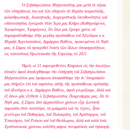
Ὁ Σεβασμιώτατος Μητροπολίτης μας μετά τό πέρας
τῶν εἰσηγήσεώς του καί τῶν ὁδηγιῶν σέ θέματα ποιμαντικῆς,
φιλανθρωπικῆς, διοικητικῆς, διαχειριστικῆς ὑπευθυνότητος καί
εὐσυνειδησίας ἐγνώρισε στόν Ἱερό μας Κλῆρο (Καθηγούμενοι,
Ἱερομόναχοι, Ἐφημέριοι), ὅτι ὅλοι μας ἔχουμε χρέος νά
συμπαρασταθοῦμε στήν μεγάλη προσπάθεια τοῦ Ἀξιοτίμου κ.κ.
Μιχαήλ Ἀγγελοπούλου, Δημάρχου Βαθέος, προκειμένου τό Νησί
μας, ἡ Σάμος νά προκριθεῖ ἔναντι τῶν ἄλλων ὑποψηφιοτήτων,
ὡς πολιτιστική Πρωτεύουσα τῆς Εὐρώπης τό 2021.
Ἡμεῖς οἱ 51 παρευρεθέντες Κληρικοί εἰς τήν ἀνωτέρω
σύναξιν ἀφοῦ ἀποδεχθήκαμε τήν ἐισήγηση τοῦ Σεβασμιωτάτου
Μητροπολίτου μας ὁμόφωνα ἀποφασίσαμε τήν δι’ ὑπογραφῶν
μας στήριξιν ἐπί τοῦ παρόντος αὐτῆς τῆς προσπάθειας-πρότασης
τοῦ ἀξιοτίμου κ.κ. Δημάρχου Βαθέος, ἀφοῦ γνωρίζουμε, ἀλλά καί
ἐξ ὅσων μᾶς ἐξέθεσε ὁ Σεβασμιώτατος Ποιμενάρχης μας, ὅτι τό
Νησί μας, ἡ Σάμος ἀπό ἀρχαιοτάτων χρόνων εἶχε ζωντανή
παρουσία στόν πολιτισμό, τά γράμματα καί τίς τέχνες, ἦταν
γενέτειρα τοῦ Πυθαγόρα, τοῦ Πολυκράτη, τοῦ Ἀρίσταρχου, τοῦ
Ἐπικούρου, τοῦ Ροίκου καί τοῦ Θεόδωρου, ἀλλά καί κατά τούς
Χριστιανικούς χρόνους κατέστη φάρος πνευματικός καί τηλαυγής