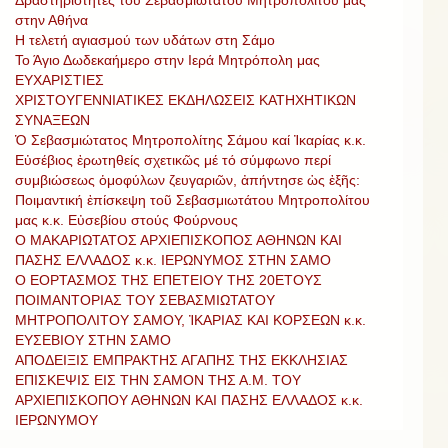
στην Αθήνα
Η τελετή αγιασμού των υδάτων στη Σάμο
Το Άγιο Δωδεκαήμερο στην Ιερά Μητρόπολη μας
ΕΥΧΑΡΙΣΤΙΕΣ
ΧΡΙΣΤΟΥΓΕΝΝΙΑΤΙΚΕΣ ΕΚΔΗΛΩΣΕΙΣ ΚΑΤΗΧΗΤΙΚΩΝ
ΣΥΝΑΞΕΩΝ
Ὁ Σεβασμιώτατος Μητροπολίτης Σάμου καί Ἰκαρίας κ.κ.
Εὐσέβιος ἐρωτηθείς σχετικῶς μέ τό σύμφωνο περί
συμβιώσεως ὁμοφύλων ζευγαριῶν, ἀπήντησε ὡς ἐξῆς:
Ποιμαντική ἐπίσκεψη τοῦ Σεβασμιωτάτου Μητροπολίτου
μας κ.κ. Εὐσεβίου στούς Φούρνους
Ο ΜΑΚΑΡΙΩΤΑΤΟΣ ΑΡΧΙΕΠΙΣΚΟΠΟΣ ΑΘΗΝΩΝ ΚΑΙ
ΠΑΣΗΣ ΕΛΛΑΔΟΣ κ.κ. ΙΕΡΩΝΥΜΟΣ ΣΤΗΝ ΣΑΜΟ
Ο ΕΟΡΤΑΣΜΟΣ ΤΗΣ ΕΠΕΤΕΙΟΥ ΤΗΣ 20ΕΤΟΥΣ
ΠΟΙΜΑΝΤΟΡΙΑΣ ΤΟΥ ΣΕΒΑΣΜΙΩΤΑΤΟΥ
ΜΗΤΡΟΠΟΛΙΤΟΥ ΣΑΜΟΥ, ἸΚΑΡΙΑΣ ΚΑΙ ΚΟΡΣΕΩΝ κ.κ.
ΕΥΣΕΒΙΟΥ ΣΤΗΝ ΣΑΜΟ
ΑΠΟΔΕΙΞΙΣ ΕΜΠΡΑΚΤΗΣ ΑΓΑΠΗΣ ΤΗΣ ΕΚΚΛΗΣΙΑΣ
ΕΠΙΣΚΕΨΙΣ ΕΙΣ ΤΗΝ ΣΑΜΟΝ ΤΗΣ Α.Μ. ΤΟΥ
ΑΡΧΙΕΠΙΣΚΟΠΟΥ ΑΘΗΝΩΝ ΚΑΙ ΠΑΣΗΣ ΕΛΛΑΔΟΣ κ.κ.
ΙΕΡΩΝΥΜΟΥ