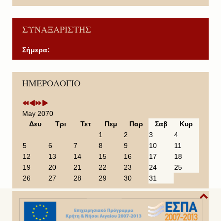
ΣΥΝΑΞΑΡΙΣΤΗΣ
Σήμερα:
P
P
N
N
ΗΜΕΡΟΛΟΓΙΟ
r
r
e
e
e
e
x
x
v
v
t
t
i
i
Y
M
May 2070
o
o
e
o
Δευ
Τρι
Τετ
Πεμ
Παρ
Σαβ
Κυρ
u
u
a
n
1
2
3
4
s
s
r
t
5
6
7
8
9
10
11
Y
M
h
12
13
14
15
16
17
18
e
o
19
20
21
22
23
24
25
a
n
26
27
28
29
30
31
r
t
h