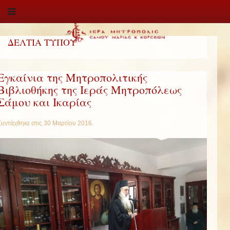
ΔΕΛΤΙΑ ΤΥΠΟΥ
Εγκαίνια της Μητροπολιτικής
Βιβλιοθήκης της Ιεράς Μητροπόλεως
Σάμου και Ικαρίας
Συντάχθηκε στις
30 Μαρτίου 2016
.