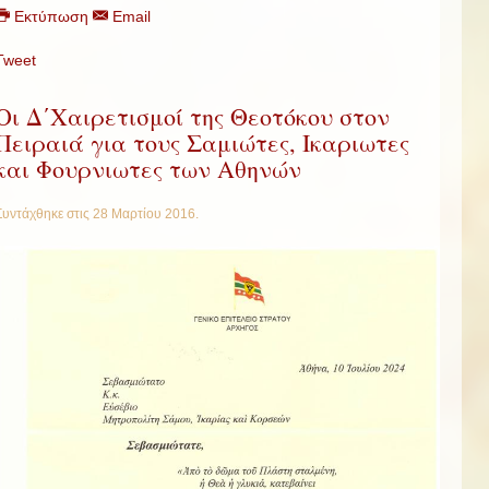
Εκτύπωση
Email
Tweet
Οι Δ΄Χαιρετισμοί της Θεοτόκου στον
Πειραιά για τους Σαμιώτες, Ικαριωτες
και Φουρνιωτες των Αθηνών
Συντάχθηκε στις
28 Μαρτίου 2016
.