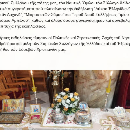
ικοῦ Συλλόγου τῆς πόλης μας, τόν Ναυτικό Ὃμιλο, τόν Σύλλογο Ἀλϊέω
τικά συγκροτήματα πού πλαισίωσαν τήν ἐκδήλωση “Λύκειο Ἑλληνίδων”
τᾶν Λαχανᾶ”, “Μικρασιατῶν Σάμου” καί “Ἱεροῦ Ναοῦ Συλλήψεως Τιμίου
όμου Ἀμπέλου”, καθώς καί ὃλους ὃσους συνεργάστηκαν καί συνέβαλα
ἐπιτυχία τῆς ἐκδηλώσεως.
όρτιες ἐκδηλώσεις τίμησαν οἱ Πολιτικές καί Στρατιωτικές Ἀρχές τοῦ Νησ
Πρόεδροι καί μέλη τῶν Σαμιακῶν Συλλόγων τῆς Ἑλλάδος καί τοῦ Ἐξωτε
λῆθος τῶν Εὐσεβῶν Χριστιανῶν μας.