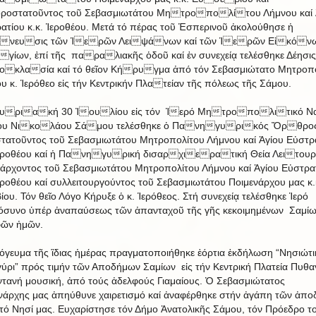
ροστατοῦντος τοῦ Σεβασμιωτάτου Μητροπολίτου Λήμνου καί 
ατίου κ.κ. Ἱεροθέου. Μετά τό πέρας τοῦ Ἑσπερινοῦ ἀκολούθησε ἡ
άνευσις τῶν Ἱερῶν Λειψάνων καί τῶν Ἱερῶν Εἰκόν
γίων, ἐπί τῆς παραλιακῆς ὁδοῦ καί ἐν συνεχείᾳ τελέσθηκε Δέησις
κλασία καί τό θεῖον Κήρυγμα ἀπό τόν Σεβασμιώτατο Μητροπο
υ κ. Ἱερόθεο εἰς τήν Κεντρικήν Πλατείαν τῆς πόλεως τῆς Σάμου.
Κυριακή 30 Ἰουλίου εἰς τόν Ἱερό Μητροπολιτικό Να
ου Νικολάου Σάμου τελέσθηκε ὁ Πανηγυρικός Ὄρθρος
τατοῦντος τοῦ Σεβασμιωτάτου Μητροπολίτου Λήμνου καί Ἁγίου Εὐστρ
Ἱεροθέου καί ἡ Πανηγυρική δισαρχιερατική Θεία Λειτουρ
άρχοντος τοῦ Σεβασμιωτάτου Μητροπολίτου Λήμνου καί Ἁγίου Εὐστρα
Ἱεροθέου καί συλλειτουργούντος τοῦ Σεβασμιωτάτου Ποιμενάρχου μας κ.
ίου. Τόν θεῖο Λόγο Κήρυξε ὁ κ. Ἱερόθεος. Στή συνεχείᾳ τελέσθηκε Ἱερό
συνο ὑπέρ ἀναπαύσεως τῶν ἀπανταχοῦ τῆς γῆς κεκοιμημένων Σαμί
ῶν ἡμῶν.
όγευμα τῆς ἳδιας ἡμέρας πραγματοποιήθηκε ἑόρτια ἐκδήλωση “Νησιώτι
ύρι” πρός τιμήν τῶν Αποδήμων Σαμίων εἰς τήν Κεντρική Πλατεία Πυθ
ντανή μουσική, ἀπό τούς ἀδελφούς Γιαμαίους. Ὁ Σεβασμιώτατος
νάρχης μας ἀπηύθυνε χαιρετισμό καί ἀναφέρθηκε στήν ἀγάπη τῶν ἀπ
τό Νησί μας. Ευχαρίστησε τόν Δήμο Ἀνατολικῆς Σάμου, τόν Πρόεδρο τ