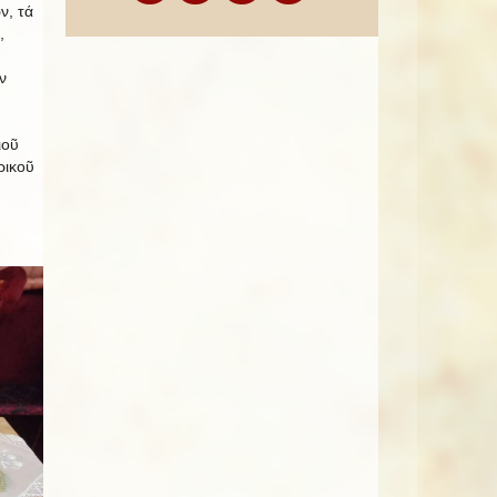
ν, τά
,
ν
ιοῦ
ρικοῦ