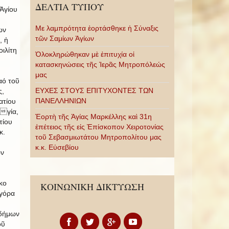
ΔΕΛΤΙΑ ΤΥΠΟΥ
Ἁγίου
Με λαμπρότητα ἑορτάσθηκε ἡ Σύναξις
ων
τῶν Σαμίων Ἁγίων
, ἡ
ιλίτη
Ὁλοκληρώθηκαν μὲ ἐπιτυχία οἱ
κατασκηνώσεις τῆς Ἱερᾶς Μητροπόλεώς
μας
ό τοῦ
ΕΥΧΕΣ ΣΤΟΥΣ ΕΠΙΤΥΧΟΝΤΕΣ ΤΩΝ
,
ΠΑΝΕΛΛΗΝΙΩΝ
ατίου
γία,
Ἑορτὴ τῆς Ἁγίας Μαρκέλλης καὶ 31η
τίου
ἐπέτειος τῆς εἰς Ἐπίσκοπον Χειροτονίας
κ.
τοῦ Σεβασμιωτάτου Μητροπολίτου μας
κ.κ. Εὐσεβίου
ων
κο
ΚΟΙΝΩΝΙΚΗ ΔΙΚΤΥΩΣΗ
αγόρα
οδήμων
οῦ