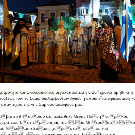
η
μπρότητα καί Ἐκκλησιαστική μεγαλοπρέπεια γιά 26
χρονιά τιμήθηκε ἡ
υνάξεως τῶν ἐν Σάμῳ διαλαμψάντων Ἁγίων ἡ ὁποία εἶναι ἀφιερωμένη κα
 ἀπανταχού τῆς γῆς Σαμίους ἀδελφούς μας.
ββατο 29 Ἰουλίου ἐ.ἔ. τελέσθηκε Μέγας Πανηγυρικός
ρχιερατικός Ἑσπερινός εἰς τόν Ἱερό Μητροπολιτικό
ου Νικολάου Σάμου, χοροστατοῦντος τοῦ
ασμιωτάτου Ποιμενάρχου μας κ.κ. Εὐσεβίου καί