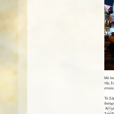
Μέ λα
τῆς Σ
στούς
Τό Σά
δισα
Ἁγί
Σεβ