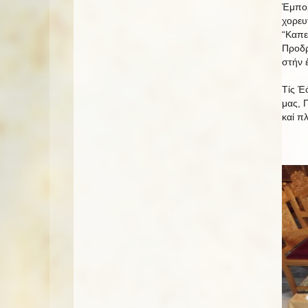
Ἐμπορ
χορευ
“Καπε
Προδρ
στήν 
Τίς Ἑ
μας, 
καί π