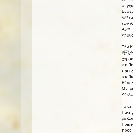
συγχο
Εὐστρ
λιτ
τῶν Ἁ
Ἀρτο
Λήμνο
Τήν 
Ἁγί
χοροσ
κ.κ. 
προεξ
κ.κ. 
Εὐσεβ
Μνημό
Ἀδελφ
Τό ἀπ
Πανηγ
μέ ζω
Ποιμε
πρός 