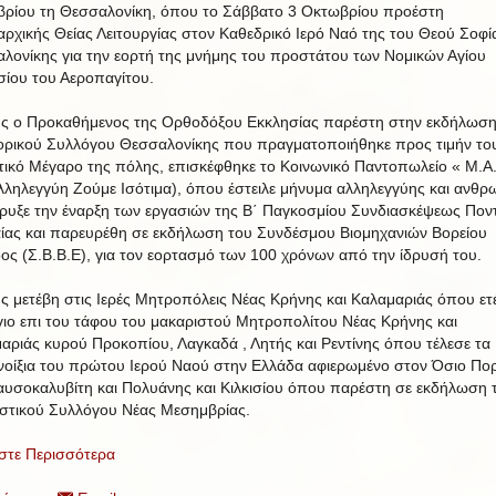
ρίου τη Θεσσαλονίκη, όπου το Σάββατο 3 Οκτωβρίου προέστη
αρχικής Θείας Λειτουργίας στον Καθεδρικό Ιερό Ναό της του Θεού Σοφί
λονίκης για την εορτή της μνήμης του προστάτου των Νομικών Αγίου
σίου του Αεροπαγίτου.
ς ο Προκαθήμενος της Ορθοδόξου Εκκλησίας παρέστη στην εκδήλωση
ορικού Συλλόγου Θεσσαλονίκης που πραγματοποιήθηκε προς τιμήν το
τικό Μέγαρο της πόλης, επισκέφθηκε το Κοινωνικό Παντοπωλείο « Μ.Α.
λληλεγγύη Ζούμε Ισότιμα), όπου έστειλε μήνυμα αλληλεγγύης και ανθρ
ήρυξε την έναρξη των εργασιών της Β΄ Παγκοσμίου Συνδιασκέψεως Πον
ίας και παρευρέθη σε εκδήλωση του Συνδέσμου Βιομηχανιών Βορείου
ος (Σ.Β.Β.Ε), για τον εορτασμό των 100 χρόνων από την ίδρυσή του.
ς μετέβη στις Ιερές Μητροπόλεις Νέας Κρήνης και Καλαμαριάς όπου ετ
γιο επι του τάφου του μακαριστού Μητροπολίτου Νέας Κρήνης και
αριάς κυρού Προκοπίου, Λαγκαδά , Λητής και Ρεντίνης όπου τέλεσε τα
οίξια του πρώτου Ιερού Ναού στην Ελλάδα αφιερωμένο στον Όσιο Πο
αυσοκαλυβίτη και Πολυάνης και Κιλκισίου όπου παρέστη σε εκδήλωση 
ιστικού Συλλόγου Νέας Μεσημβρίας.
στε Περισσότερα