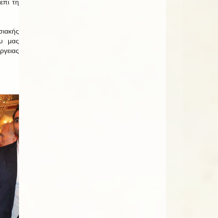
επι τη
ιακής
υ μας
ργειας