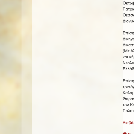
Οκτωβ
Πατρι
Θεσσα
Διονυ
Επίση
Δικηγ
Δικασ
(Με Α
και κ
Νεολα
Ελλάδ
Επίση
τρισά
Καλαμ
Θυραν
τον Κ
Πολιτ
Διαβά