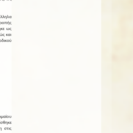
άλληλα
τροπής
ηκε ως
ώς και
οδικού
ομαίου
σθηκε
η στις