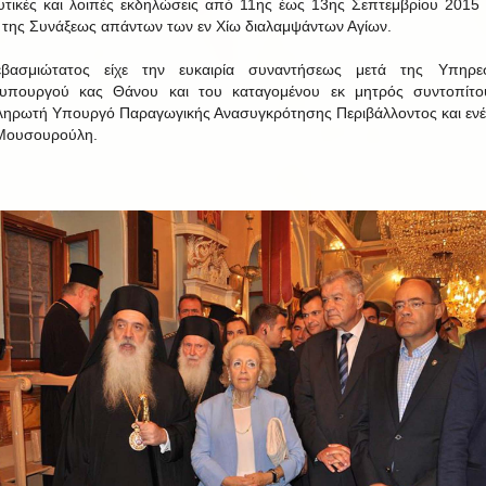
υτικές και λοιπές εκδηλώσεις από 11ης έως 13ης Σεπτεμβρίου 2015 
 της Συνάξεως απάντων των εν Χίω διαλαμψάντων Αγίων.
βασμιώτατος είχε την ευκαιρία συναντήσεως μετά της Υπηρεσ
υπουργού κας Θάνου και του καταγομένου εκ μητρός συντοπίτο
ηρωτή Υπουργό Παραγωγικής Ανασυγκρότησης Περιβάλλοντος και ενέ
 Μουσουρούλη.