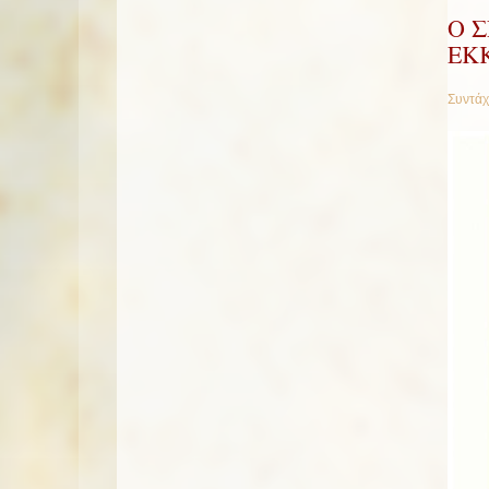
Ο Σ
ΕΚ
Συντάχ