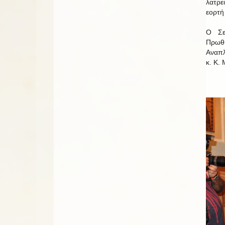
λατρε
εορτή
O Σε
Πρωθ
Αναπλ
κ. Κ.