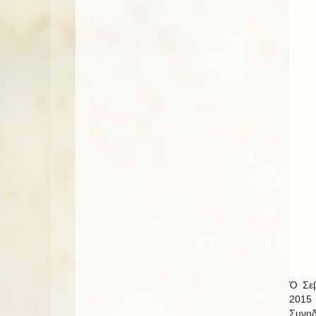
Ὁ Σεβ
2015 
Συνοδ