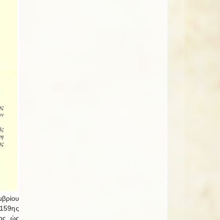
μβρίου
 159ης
ος, ὡς