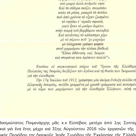
ασμιώτατος Ποιμενάρχης μᾶς κ.κ Εὐσέβιος μετέχει ἀπὸ 1ης Σεπτε
καὶ γιὰ ἕνα ἔτος μέχρι καὶ 31ης Αὐγούστου 2016 τῶν ἐργασιῶν τῆς
ικής Περιόδου της Διαρκοῦς Ἱερᾶς Συνόδου τῆς Ἐκκλησίας τῆς Ἑλλάδ