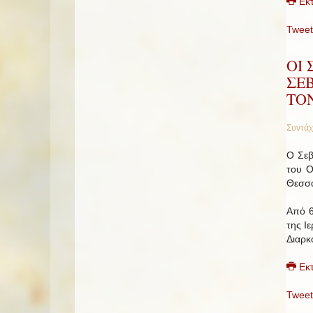
Εκ
Tweet
ΟΙ
ΣΕ
ΤΟ
Συντάχ
Ο Σεβ
του Ο
Θεσσα
Από 6
της Ι
Διαρκ
Εκ
Tweet