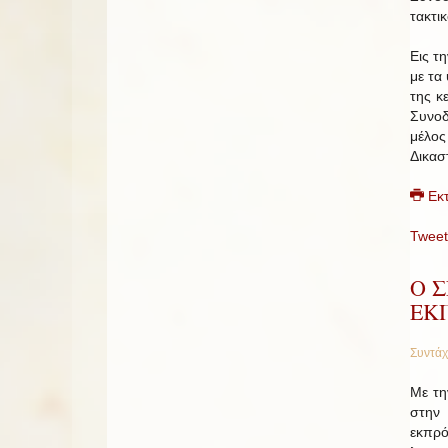
τακτι
Εις τ
με τα
της κ
Συνοδ
μέλος
Δικασ
Εκ
Tweet
Ο 
ΕΚ
Συντάχ
Με τη
στην
εκπρό