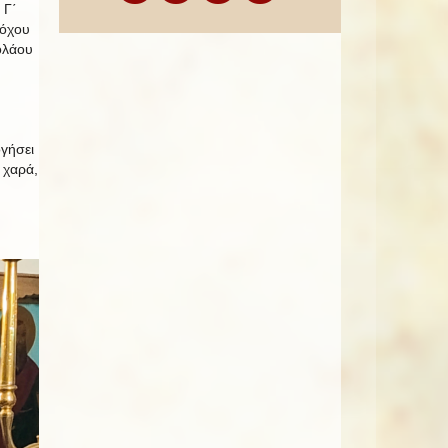
 Γ΄
δόχου
ολάου
ογήσει
 χαρά,