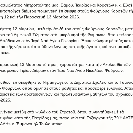
ασμιώτατος Μητροπολίτης μας, Σάμου, Ἰκαρίας καὶ Κορσεῶν κ.κ. Εὐσέ
ατοποίησε διήμερη ποιμαντικὴ ἐπίσκεψη στοὺς Φούρνους Κορσεῶν τὴ
η 12 καὶ τὴν Παρασκευή 13 Μαρτίου 2026.
έμπτη 12 Μαρτίου, μετὰ τὴν ἄφιξή του στοὺς Φούρνους Κορσεῶν, μετέ
ριο τοῦ Λιμενικοῦ Σώματος στὸ μικρό νησὶ τῆς Θύμαινας, ὅπου τέλεσε 
Ἀπόδειπνο στὸν Ἱερὸ Ναὸ Ἁγίου Γεωργίου. Ἐπικοινώνησε μὲ τοὺς κατο
κριτικῆς νήσου καί ἀπηύθυνε λόγους πατρικῆς ἀγάπης καὶ πνευματικῆς
ύσεως.
αρασκευή 13 Μαρτίου τὸ πρωί, χοροστάτησε κατὰ τὴν Ἀκολουθία τῶν
ιασμένων Τιμίων Δώρων στόν Ἱερό Ναό Ἁγόυ Νικολάου Φούρνων.
ύθως, ἐπισκέφθηκε τὸ Νηπιαγωγεῖο, τό Δημοτικὸ Σχολεῖο καί τὸ Γυμνάσ
ο Φούρνων, ὅπου ὁμίλησε στούς μαθητές καί προσέφερε εὐλογίες. Ἀπέν
 ἀριστεῖα τῶν ἀριστευσάντων καὶ πρωτευσάντων μαθητῶν τοῦ σχολικοῦ
2025.
υνέχεια μετέβη στὸ Φυλάκιο τοῦ Στρατοῦ, ὅπου συναντήθηκε μὲ τὰ
ης
ευμένα νιάτα τῆς Πατρίδος μας, παρουσία τοῦ Ταξιάρχου τῆς 79
ΑΔΤ
ΛΗ» κ. Ἐμμανουήλ Τουλουπάκη.