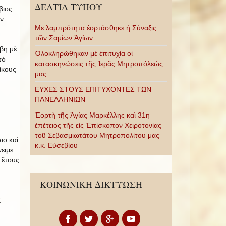
ΔΕΛΤΙΑ ΤΥΠΟΥ
βιος
ν
Με λαμπρότητα ἑορτάσθηκε ἡ Σύναξις
τῶν Σαμίων Ἁγίων
βη μὲ
Ὁλοκληρώθηκαν μὲ ἐπιτυχία οἱ
τὸ
κατασκηνώσεις τῆς Ἱερᾶς Μητροπόλεώς
ίκους
μας
ΕΥΧΕΣ ΣΤΟΥΣ ΕΠΙΤΥΧΟΝΤΕΣ ΤΩΝ
ΠΑΝΕΛΛΗΝΙΩΝ
Ἑορτὴ τῆς Ἁγίας Μαρκέλλης καὶ 31η
ἐπέτειος τῆς εἰς Ἐπίσκοπον Χειροτονίας
τοῦ Σεβασμιωτάτου Μητροπολίτου μας
ιο καί
κ.κ. Εὐσεβίου
ειμε
 ἔτους
ΚΟΙΝΩΝΙΚΗ ΔΙΚΤΥΩΣΗ
Ε