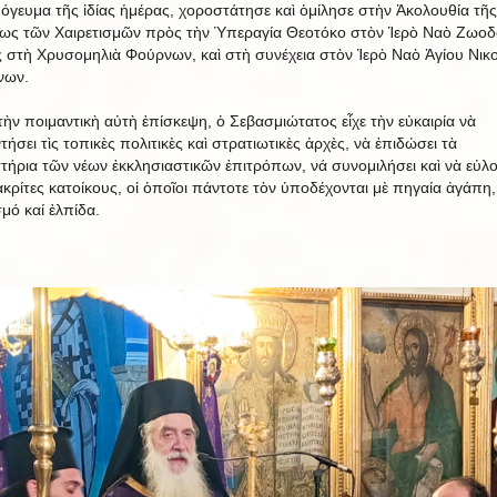
όγευμα τῆς ἰδίας ἡμέρας, χοροστάτησε καὶ ὁμίλησε στὴν Ἀκολουθία τῆς
ως τῶν Χαιρετισμῶν πρὸς τὴν Ὑπεραγία Θεοτόκο στὸν Ἱερὸ Ναὸ Ζωο
 στὴ Χρυσομηλιὰ Φούρνων, καὶ στὴ συνέχεια στὸν Ἱερὸ Ναὸ Ἁγίου Νικ
νων.
τὴν ποιμαντικὴ αὐτὴ ἐπίσκεψη, ὁ Σεβασμιώτατος εἶχε τὴν εὐκαιρία νὰ
ήσει τὶς τοπικὲς πολιτικὲς καὶ στρατιωτικὲς ἀρχὲς, νὰ ἐπιδώσει τὰ
στήρια τῶν νέων ἐκκλησιαστικῶν ἐπιτρόπων, νά συνομιλήσει καὶ νὰ εὐλ
ἀκρίτες κατοίκους, οἱ ὁποῖοι πάντοτε τὸν ὑποδέχονται μὲ πηγαία ἀγάπη,
μό καί ἐλπίδα.