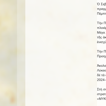
Ὁ Σεβ
πραγμ
Πέμπτ
Τὴν Π
πλοιά
Μέγα 
τῆς ἀ
ἐνισχ
Τὴν Π
Προηγ
Ἀκολο
Λύκει
δέ τὰ
2024–
Στὴ σ
στρατ
«ΜΥΚΑ