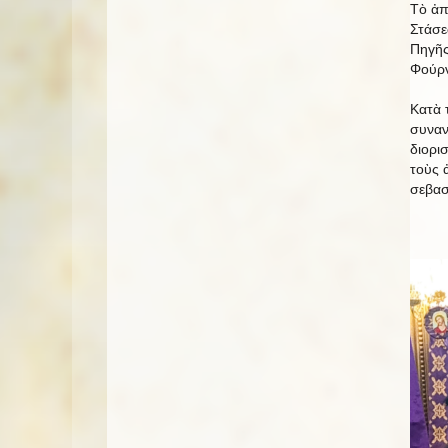
Τὸ ἀπ
Στάσε
Πηγῆς
Φούρ
Κατὰ 
συναντ
διορι
τοὺς 
σεβασ