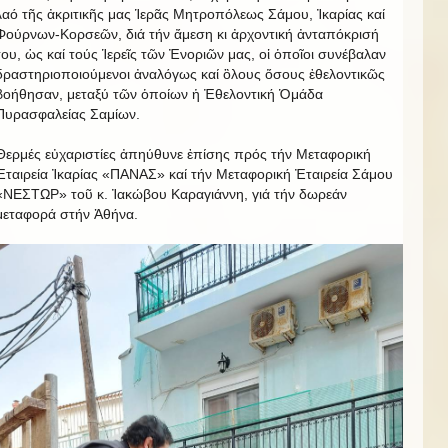
λαό τῆς ἀκριτικῆς μας Ἱερᾶς Μητροπόλεως Σάμου, Ἰκαρίας καί
Φούρνων-Κορσεῶν, διά τήν ἄμεση κι ἀρχοντική ἀνταπόκρισή
του, ὡς καί τούς Ἱερεῖς τῶν Ἐνοριῶν μας, οἱ ὁποῖοι συνέβαλαν
δραστηριοποιούμενοι ἀναλόγως καί ὃλους ὅσους ἐθελοντικῶς
βοήθησαν, μεταξύ τῶν ὁποίων ἡ Ἐθελοντική Ὁμάδα
Πυρασφαλείας Σαμίων.
Θερμές εὐχαριστίες ἀπηύθυνε ἐπίσης πρός τήν Μεταφορική
Ἐταιρεία Ἰκαρίας «ΠΑΝΑΣ» καί τήν Μεταφορική Ἐταιρεία Σάμου
«ΝΕΣΤΩΡ» τοῦ κ. Ἰακώβου Καραγιάννη, γιά τήν δωρεάν
μεταφορά στήν Ἀθήνα.