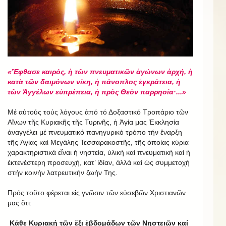
«Ἔφθασε καιρός, ἡ τῶν πνευματικῶν ἀγώνων ἀρχή, ἡ
κατὰ τῶν δαιμόνων νίκη, ἡ πάνοπλος ἐγκράτεια, ἡ
τῶν Ἀγγέλων εὐπρέπεια, ἡ πρὸς Θεὸν παρρησία·...»
Μέ αὐτούς τούς λόγους ἀπό τό Δοξαστικό Τροπάριο τῶν
Αἴνων τῆς Κυριακῆς τῆς Τυρινῆς, ἡ Ἁγία μας Ἐκκλησία
ἀναγγέλει μέ πνευματικό πανηγυρικό τρόπο τήν ἔναρξη
τῆς Ἁγίας καί Μεγάλης Τεσσαρακοστῆς, τῆς ὁποίας κύρια
χαρακτηριστικά εἶναι ἡ νηστεία, ὑλική καί πνευματική καί ἡ
ἐκτενέστερη προσευχή, κατ’ ἰδίαν, ἀλλά καί ὡς συμμετοχή
στήν κοινήν λατρευτικήν ζωήν Της.
Πρός τοῦτο φέρεται εἰς γνῶσιν τῶν εὐσεβῶν Χριστιανῶν
μας ὅτι:
Κάθε Κυριακή τῶν ἕξι ἑβδομάδων τῶν Νηστειῶν καί