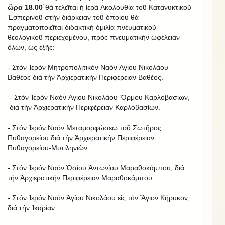
ὥρα 18.00΄
θά τελεῖται ἡ ἱερά Ἀκολουθία τοῦ Κατανυκτικοῦ
Ἑσπερινοῦ στήν διάρκειαν τοῦ ὁποίου θά
πραγματοποιεῖται διδακτική ὁμιλία πνευματικοῦ-
θεολογικοῦ περιεχομένου, πρός πνευματικήν ὠφέλειαν
ὅλων, ὡς ἐξῆς:
- Στόν Ἱερόν Μητροπολιτικόν Ναόν Ἁγίου Νικολάου
Βαθέος διά τήν Ἀρχιερατικήν Περιφέρειαν Βαθέος.
- Στόν Ἱερόν Ναόν Ἁγίου Νικολάου Ὅρμου Καρλοβασίων,
διά τήν Ἀρχιερατικήν Περιφέρειαν Καρλοβασίων.
- Στόν Ἱερόν Ναόν Μεταμορφώσεω τοῦ Σωτῆρος
Πυθαγορείου διά τήν Ἀρχιερατικήν Περιφέρειαν
Πυθαγορείου-Μυτιληνιῶν.
- Στόν Ἱερόν Ναόν Ὁσίου Ἀντωνίου Μαραθοκάμπου, διά
τήν Ἀρχιερατικήν Περιφέρειαν Μαραθοκάμπου.
- Στόν Ἱερόν Ναόν Ἁγίου Νικολάου εἰς τόν Ἅγιον Κήρυκον,
διά τήν Ἰκαρίαν.