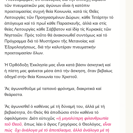
τῶν πνευματικῶν μας ἀγώνων εἶναι ἡ κατόπιν
προετοιμασίας συχνή θεία Κοινωνία, κατά τίς Θεῖες
Λειτουργίες τῶν Προηγιασμένων Δώρων, κάθε Τετάρτην τό
ἀπόγευμα καί τό πρωΐ κάθε Παρασκευῆς, ἀλλά και στίς
θείες Λειτουργίες κάθε Σάββατον καί ἰδίᾳ τίς Κυριακές τῶν
Νηστειῶν. Πρός τοῦτο θά ἀνακονωθεῖ συντόμως καί τό
Πρόγραμμα διά τό Μυστήριον τῆς Μετανοίας καί
Ἐξομολογήσεως, διά τήν καλυτέραν πνευματικήν
προετοιμασίαν ὅλων.
Ἡ Ὀρθόδοξη Ἐκκλησία μας εἶναι κατά βάσιν ἀσκητική καί
ἡ πίστη μας φαίνεται μέσα ἀπό τήν ἄσκηση, ὅταν βεβαίως
ὁδηγεῖ στήν θεία Κοινωνία του Χριστοῦ.
Ἄς ἀγωνισθοῦμε μέ ταπεινό φρόνημα, διακριτικά καί
θεάρεστα.
Ἄς ἀγωνισθεῖ ὁ καθένας μέ τή δύναμή του, ἀλλά μέ τή
βεβαιότητα, ὅτι Θεός θά ἀποδώσει στόν καθένα τό
ὀφειλόμενον. Διότι εὐτυχῶς
«ἡ μεγαλύτερη φιλανθρωπία
τοῦ Θεοῦ,
ὅπως λέει ὁ ἅγιος
Γρηγόριος ὁ Θεολόγος,
εἶναι
πώς ὄχι ἀνάλογα μέ τό ἀποτέλεσμα, ἀλλά ἀνάλογα μέ τή