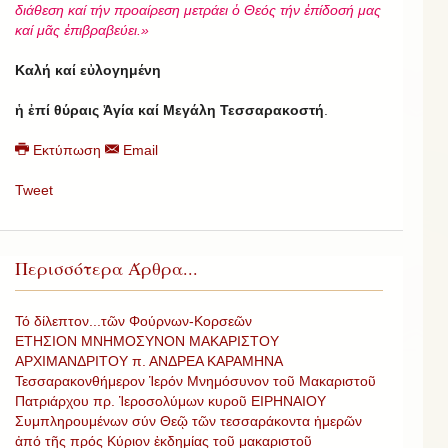
διάθεση καί τήν προαίρεση μετράει ὁ Θεός τήν ἐπίδοσή μας
καί μᾶς ἐπιβραβεύει.»
Καλή καί εὐλογημένη
ἡ ἐπί θύραις Ἁγία καί Μεγάλη Τεσσαρακοστή
.
Εκτύπωση
Email
Tweet
Περισσότερα Άρθρα...
Τό δίλεπτον...τῶν Φούρνων-Κορσεῶν
ΕΤΗΣΙΟΝ ΜΝΗΜΟΣΥΝΟΝ ΜΑΚΑΡΙΣΤΟΥ
ΑΡΧΙΜΑΝΔΡΙΤΟΥ π. ΑΝΔΡΕΑ ΚΑΡΑΜΗΝΑ
Τεσσαρακονθήμερον Ἱερόν Μνημόσυνον τοῦ Μακαριστοῦ
Πατριάρχου πρ. Ἱεροσολύμων κυροῦ ΕΙΡΗΝΑΙΟΥ
Συμπληρουμένων σύν Θεῷ τῶν τεσσαράκοντα ἡμερῶν
ἀπό τῆς πρός Κύριον ἐκδημίας τοῦ μακαριστοῦ