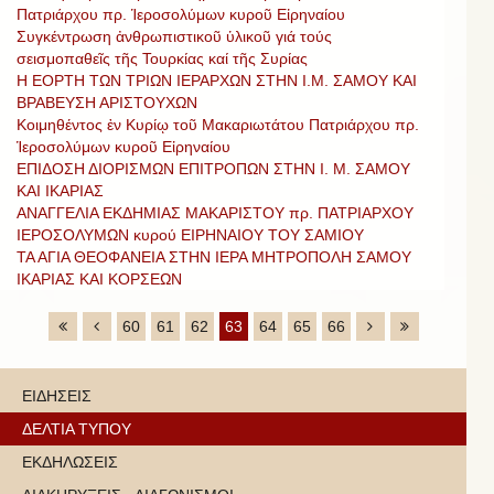
Πατριάρχου πρ. Ἱεροσολύμων κυροῦ Εἰρηναίου
Συγκέντρωση ἀνθρωπιστικοῦ ὑλικοῦ γιά τούς
σεισμοπαθεῖς τῆς Τουρκίας καί τῆς Συρίας
Η ΕΟΡΤΗ ΤΩΝ ΤΡΙΩΝ ΙΕΡΑΡΧΩΝ ΣΤΗΝ Ι.Μ. ΣΑΜΟΥ ΚΑΙ
ΒΡΑΒΕΥΣΗ ΑΡΙΣΤΟΥΧΩΝ
Κοιμηθέντος ἐν Κυρίῳ τοῦ Μακαριωτάτου Πατριάρχου πρ.
Ἱεροσολύμων κυροῦ Εἰρηναίου
ΕΠΙΔΟΣΗ ΔΙΟΡΙΣΜΩΝ ΕΠΙΤΡΟΠΩΝ ΣΤΗΝ Ι. Μ. ΣΑΜΟΥ
ΚΑΙ ΙΚΑΡΙΑΣ
ΑΝΑΓΓΕΛΙΑ ΕΚΔΗΜΙΑΣ ΜΑΚΑΡΙΣΤΟΥ πρ. ΠΑΤΡΙΑΡΧΟΥ
ΙΕΡΟΣΟΛΥΜΩΝ κυρού ΕΙΡΗΝΑΙΟΥ ΤΟΥ ΣΑΜΙΟΥ
ΤΑ ΑΓΙΑ ΘΕΟΦΑΝΕΙΑ ΣΤΗΝ ΙΕΡΑ ΜΗΤΡΟΠΟΛΗ ΣΑΜΟΥ
ΙΚΑΡΙΑΣ ΚΑΙ ΚΟΡΣΕΩΝ
60
61
62
63
64
65
66
ΕΙΔΗΣΕΙΣ
ΔΕΛΤΙΑ ΤΥΠΟΥ
ΕΚΔΗΛΩΣΕΙΣ