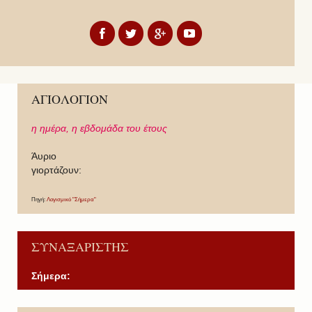
ΑΓΙΟΛΟΓΙΟΝ
η ημέρα,
η εβδομάδα του έτους
Άυριο
γιορτάζουν:
Πηγή:
Λογισμικό "Σήμερα"
ΣΥΝΑΞΑΡΙΣΤΗΣ
Σήμερα:
P
P
N
N