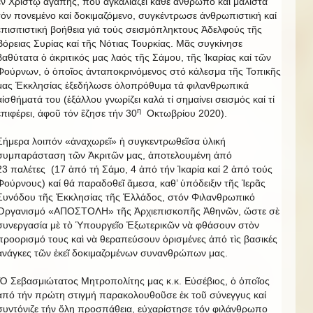
ἐν Χριστῷ ἀγάπης, πού ἀγκαλιάζει κάθε ἂνθρωπο καί μάλιστα
τόν πονεμένο καί δοκιμαζόμενο, συγκέντρωσε ἀνθρωπιστική καί
ἐπισιτιστική βοήθεια γιά τούς σεισμόπληκτους Ἀδελφούς τῆς
Βόρειας Συρίας καί τῆς Νότιας Τουρκίας. Μᾶς συγκίνησε
βαθύτατα ὁ ἀκριτικός μας λαός τῆς Σάμου, τῆς Ἰκαρίας καί τῶν
Φούρνων, ὁ ὁποῖος ἀνταποκρινόμενος στό κάλεσμα τῆς Τοπικῆς
μας Ἐκκλησίας ἐξεδήλωσε ὁλοπρόθυμα τά φιλανθρωπικά
αἰσθήματά του (ἐξάλλου γνωρίζει καλά τί σημαίνει σεισμός καί τί
η
ἐπιφέρει, ἀφοῦ τόν ἒζησε τήν 30
Οκτωβρίου 2020).
Σήμερα λοιπόν «ἀναχωρεῖ» ἡ συγκεντρωθεῖσα ὑλική
συμπαράσταση τῶν Ἀκριτῶν μας, ἀποτελουμένη ἀπό
23 παλέτες (17 ἀπό τή Σάμο, 4 ἀπό τήν Ἰκαρία καί 2 ἀπό τούς
Φούρνους) καί θά παραδοθεῖ ἄμεσα, καθ’ ὑπόδειξιν τῆς Ἱερᾶς
Συνόδου τῆς Ἐκκλησίας τῆς Ἑλλάδος, στόν Φιλανθρωπικό
Ὀργανισμό «ΑΠΟΣΤΟΛΗ» τῆς Ἀρχιεπισκοπῆς Ἀθηνῶν, ὥστε σὲ
συνεργασία μὲ τὸ Ὑπουργεῖο Ἐξωτερικῶν νὰ φθάσουν στὸν
προορισμό τους καὶ νὰ θεραπεύσουν ὁρισμένες ἀπό τὶς βασικές
ἀνάγκες τῶν ἐκεῖ δοκιμαζομένων συνανθρώπων μας.
Ὁ Σεβασμιώτατος Μητροπολίτης μας κ.κ. Εὐσέβιος, ὁ ὁποῖος
ἀπό τήν πρώτη στιγμή παρακολουθοῦσε ἐκ τοῦ σύνεγγυς καί
συντόνιζε τήν ὅλη προσπάθεια, εὐχαρίστησε τόν φιλάνθρωπο