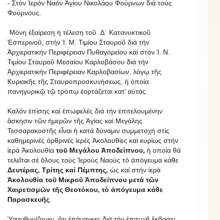
- Στόν Ἱερόν Ναόν Ἁγίου Νικολάου Φούρνων διά τούς
Φούρνους.
Μόνη ἐξαίρεση ἡ τέλεση τοῦ Δ΄ Κατανυκτικοῦ
Ἑσπερινοῦ, στήν Ἱ. Μ. Τιμίου Σταυροῦ διά τήν
Ἀρχιερατικήν Περιφέρειαν Πυθαγορείου καί στόν Ἱ. Ν.
Τιμίου Σταυροῦ Μεσαίου Καρλοβάσου διά τήν
Ἀρχιερατικήν Περιφέρειαν Καρλοβασίων, λόγῳ τῆς
Κυριακῆς τῆς Σταυροπροσκυνήσεως, ἡ ὁποία
πανηγυρικῷ τῷ τρόπῳ ἑορτάζεται κατ’ αὐτάς.
Καλόν ἐπίσης καί ἐπωφελές διά τήν ἐπιτελουμένην
ἄσκησιν τῶν ἡμερῶν τῆς Ἁγίας καί Μεγάλης
Τεσσαρακοστῆς εἶναι ἡ κατά δύναμιν συμμετοχή στίς
καθημερινές ὀρθρινές ἱερές Ἀκολουθίες καί κυρίως στήν
ἱερά Ἀκολουθία
τοῦ Μεγάλου Ἀποδείπνου,
ἡ οποία θά
τελεῖται σέ ὅλους τούς Ἱερούς Ναούς τό ἀπόγευμα κάθε
Δευτέρας, Τρίτης καί Πέμπτης,
ὡς καί στήν ἱερά
Ἀκολουθία τοῦ Μικροῦ Ἀποδείπνου μετά τῶν
Χαιρετισμῶν τῆς Θεοτόκου, τό ἀπόγευμα κάθε
Παρασκευῆς
.
Ὑπενθυμίζομεν, ὅτι ἐπάναγκες διά τήν ἐπιτυχῆ ἔκβασιν