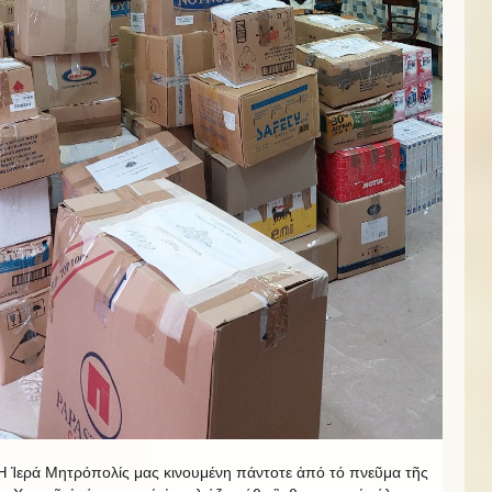
Ἡ Ἱερά Μητρόπολίς μας κινουμένη πάντοτε ἀπό τό πνεῦμα τῆς