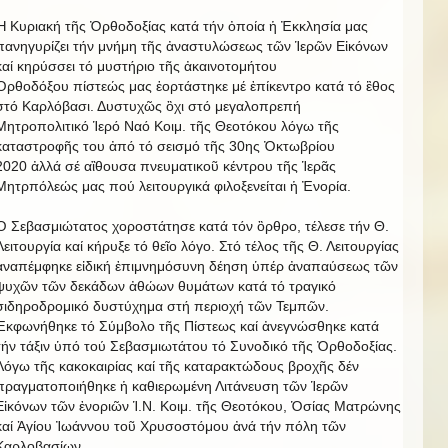
Ἡ Κυριακή τῆς Ὀρθοδοξίας κατά τήν ὀποία ἡ Ἐκκλησία μας
πανηγυρίζει τήν μνήμη τῆς ἀναστυλώσεως τῶν Ἱερῶν Εἰκόνων
καί κηρύσσει τό μυστήριο τῆς ἀκαινοτομήτου
Ὀρθοδόξου πίστεώς μας ἑορτάστηκε μέ ἐπίκεντρο κατά τό ἒθος
στό Καρλόβασι. Δυστυχῶς ὂχι στό μεγαλοπρεπή
Μητροπολιτικό Ἱερό Ναό Κοιμ. τῆς Θεοτόκου λόγω τῆς
καταστροφῆς του ἀπό τό σεισμό τῆς 30ης Ὀκτωβρίου
2020 ἀλλά σέ αἲθουσα πνευματικοῦ κέντρου τῆς Ἱερᾶς
Μητρπόλεώς μας πού λειτουργικά φιλοξενείται ἡ Ἐνορία.
Ὁ Σεβασμιώτατος χοροστάτησε κατά τόν ὂρθρο, τέλεσε τήν Θ.
Λειτουργία καί κήρυξε τό θεῖο λόγο. Στό τέλος τῆς Θ. Λειτουργίας
ἀναπέμφηκε εἰδική ἐπιμνημόσυνη δέηση ὑπέρ ἀναπαύσεως τῶν
ψυχῶν τῶν δεκάδων ἀθώων θυμάτων κατά τό τραγικό
σιδηροδρομικό δυστύχημα στή περιοχή τῶν Τεμπῶν.
Ἐκφωνήθηκε τό Σύμβολο τῆς Πίστεως καί ἀνεγνώσθηκε κατά
τήν τάξιν ὑπό τού Σεβασμιωτάτου τό Συνοδικό τῆς Ὀρθοδοξίας.
Λόγω τῆς κακοκαιρίας καί τῆς καταρακτώδους βροχῆς δέν
πραγματοποιήθηκε ἡ καθιερωμένη Λιτάνευση τῶν Ἱερῶν
Εἰκόνων τῶν ἐνοριῶν Ἱ.Ν. Κοιμ. τῆς Θεοτόκου, Ὁσίας Ματρώνης
καί Ἁγίου Ἰωάννου τοῦ Χρυσοστόμου ἀνά τήν πόλη τῶν
Καρλοβασίων.