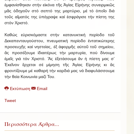
ἐμφανίσθηκαν στήν εἰκόνα τῆς Ἁγίας Εἰρήνης συνειρμικῶς
μᾶς ὁδηγοῦν στό σεπτό της μαρτύριο, μέ τό ὁποῖο διά
τοῦς αἵματός της ὑπέγραψε καί ἐσφράγισε τήν πίστη της
στόν Χριστό.
Καθώς εὑρισκόμαστε στήν κατανυκτική περίοδο τοῦ
Δεκαπενταυγούστου, πνευματική περίοδο ἐντατικώτερης
προσευχῆς καί νηστείας, ἐξ ἀφορμῆς αὐτοῦ τοῦ σημείου,
ἄς προσέξουμε ἰδιαιτέρως τήν μαρτυρία, πού δίνουμε
ἐμεῖς γιά τόν Χριστό. Ἄς ἐξετάσουμε ἄν ἡ πίστη μας σ’
Ἐκεῖνον ἔρχεται σέ μίμηση τῆς Ἁγίας Εἰρήνης κι ἄς
φροντίζουμε μέ καθαρή τήν καρδιά μας νά διαφυλάσσουμε
τήν θεία Κοινωνία μαζί Του.
Εκτύπωση
Email
Tweet
Περισσότερα Άρθρα...