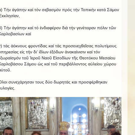
α) Τήν ἀγάπην καί τόν σεβασμόν πρός τήν Τοπικήν κατά Σάμον
Ἐκκλησίαν,
β) Τήν ἀγάπην καί τό ἐνδιαφέρον διά τήν γενέτειραν πόλιν τῶν
Καρλοβασίων καί
γ) τάς ἀόκνους φροντίδας καί τάς προσενεχθεῖσας πολυτίμους
ὑπηρεσίας εἰς τήν δι' ἰδίων ἐξόδων ἀνακαίνισιν καί τόν
ἐξωραϊσμόν τοῦ Ἱεροῦ Ναοῦ Εἰσοδίων τῆς Θεοτόκου Μεσαίου
Καρλοβάσου Σάμου ὡς καί τοῦ περιβάλλοντος αὐλείου χώρου
αὐτοῦ.
Όλοι συνεχάρησαν τους δύο δωρητάς και προσφέρθηκαν
ευλογίες.