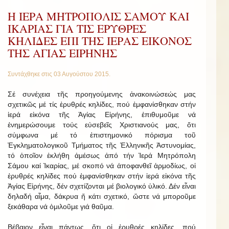
Η ΙΕΡΑ ΜΗΤΡΟΠΟΛΙΣ ΣΑΜΟΥ ΚΑΙ
ΙΚΑΡΙΑΣ ΓΙΑ ΤΙΣ ΕΡΥΘΡΕΣ
ΚΗΛΙΔΕΣ ΕΠΙ ΤΗΣ ΙΕΡΑΣ ΕΙΚΟΝΟΣ
ΤΗΣ ΑΓΙΑΣ ΕΙΡΗΝΗΣ
Συντάχθηκε στις
03 Αυγούστου 2015
.
Σέ συνέχεια τῆς προηγούμενης ἀνακοινώσεώς μας
σχετικῶς μέ τίς ἐρυθρές κηλίδες, πού ἐμφανίσθηκαν στήν
ἱερά εἰκόνα τῆς Ἁγίας Εἰρήνης, ἐπιθυμοῦμε νά
ἐνημερώσουμε τούς εὐσεβεῖς Χριστιανούς μας, ὅτι
σύμφωνα μέ τό ἐπιστημονικό πόρισμα τοῦ
Ἐγκληματολογικοῦ Τμήματος τῆς Ἑλληνικῆς Ἀστυνομίας,
τό ὁποῖον ἐκλήθη ἀμέσως ἀπό τήν Ἱερά Μητρόπολη
Σάμου καί Ἰκαρίας, μέ σκοπό νά ἀποφανθεῖ ἁρμοδίως, οἱ
ἐρυθρές κηλίδες πού ἐμφανίσθηκαν στήν ἱερά εἰκόνα τῆς
Ἁγίας Εἰρήνης, δέν σχετίζονται μέ βιολογικό ὑλικό. Δέν εἶναι
δηλαδή αἷμα, δάκρυα ἤ κάτι σχετικό, ὥστε νά μποροῦμε
ξεκάθαρα νά ὁμιλοῦμε γιά θαῦμα.
Βέβαιον εἶναι πάντως, ὅτι οἱ ἐρυθρές κηλίδες, πού