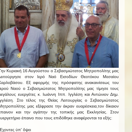
Την Κυριακή 16 Αυγούστου ο Σεβασμιώτατος Μητροπολίτης μας
λειτούργησε στον Ιερό Ναό Εισοδίων Θεοτόκου Μεσαίου
Καρλοβάσου. Εξ αφορμής της πρόσφατης ανακαινίσεως του
Ιερού Ναού ο Σεβασμιώτατος Μητροπολίτης μας τίμησε τους
μεγάλους ευεργέτες κ. Ιωάννη Ιππ. Ιγγλέση και Αντώνιον Δημ.
Ιγγλέση. Στο τέλος της Θείας Λειτουργίας ο Σεβασμιώτατος
Μητροπολίτης μας εξέφρασε την άκραν ευαρέσκεια,τον δίκαιον
έπαινον και την αγάπην της τοπικής μας Εκκλησίας. Στον
ευεργετήριο έπαινο που τους επιδόθηκε αναφέρονται τα εξής:
Ἔχοντες ὑπ' ὄψει