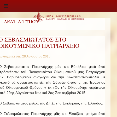
ΔΕΛΤΙΑ ΤΥΠΟΥ
O ΣΕΒΑΣΜΙΩΤΑΤΟΣ ΣΤO
ΟIΚΟΥΜΕΝΙΚO ΠΑΤΡΙΑΡΧΕIΟ
Συντάχθηκε στις
28 Αυγούστου 2015
.
Ὁ Σεβασμιώτατος Ποιμενάρχης μᾶς κ.κ Εὐσέβιος μετὰ ἀπὸ
πρόσκλησιν τοῦ Παναγιωτάτου Οἰκουμενικοῦ μας Πατριάρχου
κ.κ. Βαρθολομαίου ἀναχωρεῖ διὰ τὴν Κωνσταντινούπολιν μὲ
σκοπὸ νὰ συμμετάσχει εἰς τὴν Σύναξιν ἁπάσης της Ἱεραρχίας
τοῦ Οἰκουμενικοῦ Θρόνου « ἐκ τῶν τῆς Οἰκουμένης περάτων»
ἀπὸ 29ης Αὐγούστου ἕως καὶ 2ας Σεπτεμβρίου 2015.
Ὁ Σεβασμιώτατος μέλος τῆς Δ.Ι.Σ. τῆς Ἐκκλησίας τῆς Ἑλλάδος.
Ὁ Σεβασμιώτατος Ποιμενάρχης μᾶς κ.κ Εὐσέβιος μετέχει ἀπὸ