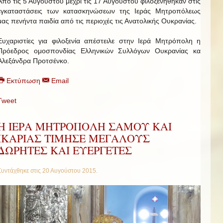
Από τις 5 Αυγούστου μέχρι τις 17 Αυγούστου φιλοξενήθηκαν στις
εγκαταστάσεις των κατασκηνώσεων της Ιεράς Μητροπόλεως
μας πενήντα παιδία από τις περιοχές τις Ανατολικής Ουκρανίας.
Ευχαριστίες για φιλοξενία απέστειλε στην Ιερά Μητρόπολη η
Πρόεδρος ομοσπονδίας Ελληνικών Συλλόγων Ουκρανίας κα
Αλεξάνδρα Προτσένκο.
Εκτύπωση
Email
Tweet
Η ΙΕΡΑ ΜΗΤΡΟΠΟΛΗ ΣΑΜΟΥ ΚΑΙ
ΙΚΑΡΙΑΣ ΤΙΜΗΣΕ ΜΕΓΑΛΟΥΣ
ΔΩΡΗΤΕΣ ΚΑΙ ΕΥΕΡΓΕΤΕΣ
Συντάχθηκε στις
20 Αυγούστου 2015
.