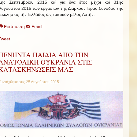
1ης Σεπτεμβρίου 2015 καὶ γιὰ ἕνα ἔτος μέχρι καὶ 31ης
Αὐγούστου 2016 τῶν ἐργασιῶν τῆς Διαρκοῦς Ἱερᾶς Συνόδου τῆς
Ἐκκλησίας τῆς Ἑλλάδος ὡς τακτικὸν μέλος Αὐτῆς.
Εκτύπωση
Email
Tweet
ΠΕΝΗΝΤΑ ΠΑΙΔΙΑ ΑΠΟ ΤΗΝ
ΑΝΑΤΟΛΙΚΗ ΟΥΚΡΑΝΙΑ ΣΤΙΣ
ΚΑΤΑΣΚΗΝΩΣΕΙΣ ΜΑΣ
Συντάχθηκε στις
25 Αυγούστου 2015
.