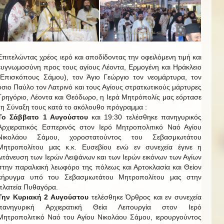
Επιτελώντας χρέος ιερό και αποδίδοντας την οφειλόμενη τιμή και
ευγνωμοσύνη προς τους αγίους Λέοντα, Ερμογένη και Ηράκλειο
(Επισκόπους Σάμου), τον Άγιο Γεώργιο τον νεομάρτυρα, τον
όσιο Παύλο τον Λατρινό και τους Αγίους στρατιωτικούς μάρτυρες
Γρηγόριο, Λέοντα και Θεόδωρο, η Ιερά Μητρόπολίς μας εόρτασε
τη Σύναξη τους κατά το ακόλουθο πρόγραμμα :
Το Σάββατο 1 Αυγούστου
και 19:30 τελέσθηκε πανηγυρικός
Αρχιερατικός Εσπερινός στον Ιερό Μητροπολιτικό Ναό Αγίου
Νικολάου Σάμου, χοροστατούντος του Σεβασμιωτάτου
Μητροπολίτου μας κ.κ. Ευσεβίου ενώ εν συνεχεία έγινε η
λιτάνευση των Ιερών Λειψάνων και των Ιερών εικόνων των Αγίων
στην παραλιακή λεωφόρο της πόλεως και Αρτοκλασία και Θείον
κήρυγμα υπό του Σεβασμιωτάτου Μητροπολίτου μας στην
πλατεία Πυθαγόρα.
Την Κυριακή 2 Αυγούστου
τελέσθηκε Όρθρος και εν συνεχεία
πανηγυρική Αρχιερατική Θεία Λειτουργία στον Ιερό
Μητροπολιτικό Ναό του Αγίου Νικολάου Σάμου, ιερουργούντος