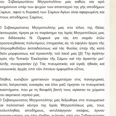
του Σεβασμιωτάτου Μητροπολίτου μας καθώς και ιερό
μνημόσυνο υπέρ των ψυχών των απανταχού της γής αποδήμων
Σαμίων, αφού η Κυριακή των Σαμίων Αγίων είναι αφιερωμένη και
στους αποδήμους Σαμίους.
Ο Σεβασμιώτατος Μητροπολίτης μας στο τέλος της Θείας
Λειτουργίας τίμησε με το παράσημο της Ιεράς Μητροπόλεώς μας
τον διδάσκαλο Ν. Ορφανό για τάς ἐπί σειράν ἐτῶν
προσενεχθείσας πολυτίμους ὑπηρεσίας εἰς τό ὑψηλόν ἒργον τῆς
ἑλληνορθοδόξου ἐκπαιδεύσεως καί τάς θυσίας ὑπέρ τῆς κατά
Θεόν μορφώσεως καί προκοπῆς τοῦ λαοῦ μας (β) Τήν ἀγάπην
πρός τήν Τοπικήν Ἐκκλησίαν τῆς Σάμου καί τήν ἀγαστήν μετ’
Αὐτῆς συνεργασίαν (γ) Τάς πνευματικάς καί ὑγιεῖς ἠθικάς καί
κοινωνικάς ἀρχάς ὑπό τῶν ὁποίων ἐμφορεῖται οὗτος.
Πλήθος ευσεβών χριστιανών συμμετείχαν στις πανηγυρικές
αυτές λατρευτικές ευκαιρίες και όλοι μαζί τίμησαν τα πνευματικά
αναστήματα, που με τη θεοφιλή βιοτή τους αγίασαν τα χώματα
του ακριτικού νησιού μας.
Ο Σεβασμιώτατος Μητροπολίτης μας δεξιώθηκε στο πνευματικό
και πολιτιστικό κέντρο της Ιεράς Μητροπόλεως μας, τους
πολυπληθείς αποδήμους, αντιλλάγησαν σκέψεις, έγιναν
προσφωνήσεις και όλοι έλαβαν ευλογίες από τον Σεβασμιώτατο