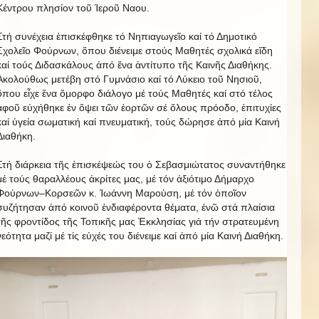
Κέντρου πλησίον τοῦ Ἱεροῦ Ναου.
Στή συνέχεια ἐπισκέφθηκε τό Νηπιαγωγεῖο καί τό Δημοτικό
Σχολεῖο Φούρνων, ὅπου διένειμε στούς Μαθητές σχολικά εἴδη
καί τούς Διδασκάλους ἀπό ἕνα ἀντίτυπο τῆς Καινῆς Διαθήκης.
Ἀκολούθως μετέβη στό Γυμνάσιο καί τό Λύκειο τοῦ Νησιοῦ,
ὅπου εἶχε ἕνα ὄμορφο διάλογο μέ τούς Μαθητές καί στό τέλος
ἀφοῦ εὐχήθηκε ἐν ὄψει τῶν ἑορτῶν σέ ὅλους πρόοδο, ἐπιτυχίες
καί ὑγεία σωματική καί πνευματική, τούς δώρησε ἀπό μία Καινή
Διαθήκη.
Στή διάρκεια τῆς ἐπισκέψεώς του ὁ Σεβασμιώτατος συναντήθηκε
μέ τούς θαραλλέους ἀκρίτες μας, μέ τόν ἀξιότιμο Δήμαρχο
Φούρνων–Κορσεῶν κ. Ἰωάννη Μαρούση, μέ τόν ὁποῖον
συζήτησαν ἀπό κοινοῦ ἐνδιαφέροντα θέματα, ἐνῶ στά πλαίσια
τῆς φροντίδος τῆς Τοπικῆς μας Ἐκκλησίας γιά τήν στρατευμένη
νεότητα μαζί μέ τίς εὐχές του διένειμε καί ἀπό μία Καινή Διαθήκη.