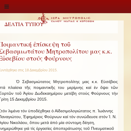
ΔΕΛΤΙΑ ΤΥΠΟΥ
Ποιμαντική ἐπίσκεψη τοῦ
Σεβασμιωτάτου Μητροπολίτου μας κ.κ.
Εὐσεβίου στούς Φούρνους
Συντάχθηκε στις
18 Δεκεμβρίου 2015
.
Ὁ Σεβασμιώτατος Μητροπολίτης μας κ.κ. Εὐσέβιος
στά πλαίσια τῆς ποιμαντικῆς του μερίμνης καί ἐν ὄψει τῶν
Ἑορτῶν τοῦ Ἁγίου Δωδεκαημέρου μετέβη στούς Φούρνους τήν
Τρίτη 15 Δεκεμβρίου 2015.
Στόν λιμένα τόν ὑποδέχθηκε ὁ Αἰδεσιμολογιώτατος π. Ἰωάννης
Παναγιώτου, Ἐφημέριος Φούρνων καί τόν συνώδευσε στόν Ἱ. Ν.
Ἁγίου Νικολάου, ὅπου μετά ἀπό μία σύντομη δέηση,
ἐνημερώθηκε γιά τίς ἐργασίες ἀποπεράτωσης τοῦ Πνευματικοῦ