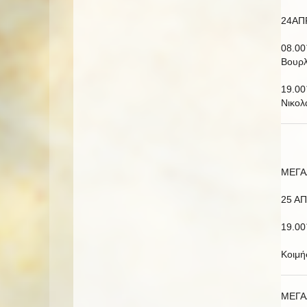
24ΑΠ
08.00
Βουρλ
19.00
Νικολ
ΜΕΓΑ
25 ΑΠ
19.00
Κοιμή
ΜΕΓΑ