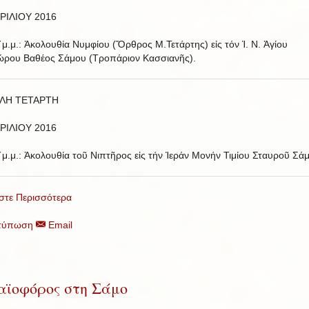
ΡΙΛΙΟΥ 2016
΄μ.μ.: Ἀκολουθία Νυμφίου (Ὄρθρος Μ.Τετάρτης) εἰς τόν Ἱ. Ν. Ἁγίου
ρου Βαθέος Σάμου (Τροπάριον Κασσιανῆς).
ΛΗ ΤΕΤΑΡΤΗ
ΡΙΛΙΟΥ 2016
΄μ.μ.: Ἀκολουθία τοῦ Νιπτῆρος εἰς τήν Ἱεράν Μονήν Τιμίου Σταυροῦ Σά
στε Περισσότερα
τύπωση
Email
αϊοφόρος στη Σάμο