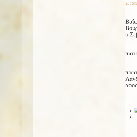
Συντάχ
Βαΐω
Βουρ
ο Σε
πιστ
πρωτ
Λάνδ
αφοσ