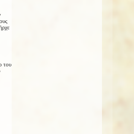
ν
ους
ήρχε
ο του
ο