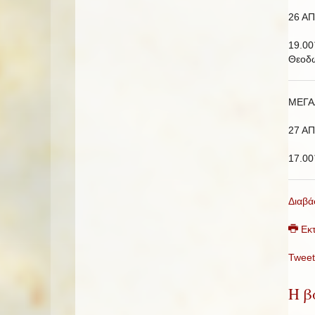
26 ΑΠ
19.00
Θεοδώ
ΜΕΓΑ
27 ΑΠ
17.00
Διαβά
Εκ
Tweet
Η β