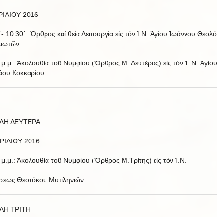
ΡΙΛΙΟΥ 2016
΄- 10.30΄: Ὄρθρος καί θεία Λειτουργία εἰς τόν Ἱ.Ν. Ἁγίου Ἰωάννου Θεολ
ιωτῶν.
΄μ.μ.: Ἀκολουθία τοῦ Νυμφίου (Ὄρθρος Μ. Δευτέρας) εἰς τόν Ἱ. Ν. Ἁγίου
άου Κοκκαρίου
ΛΗ ΔΕΥΤΕΡΑ
ΡΙΛΙΟΥ 2016
΄μ.μ.: Ἀκολουθία τοῦ Νυμφίου (Ὄρθρος Μ.Τρίτης) εἰς τόν Ἱ.Ν.
σεως Θεοτόκου Μυτιληνιῶν
ΛΗ ΤΡΙΤΗ