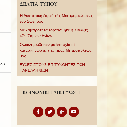
ΔΕΛΤΙΑ ΤΥΠΟΥ
Ἡ Δεσποτική ἑορτή τῆς Μεταμορφώσεως
τοῦ Σωτῆρος
Με λαμπρότητα ἑορτάσθηκε ἡ Σύναξις
τῶν Σαμίων Ἁγίων
Ὁλοκληρώθηκαν μὲ ἐπιτυχία οἱ
κατασκηνώσεις τῆς Ἱερᾶς Μητροπόλεώς
μας
μου.
ΕΥΧΕΣ ΣΤΟΥΣ ΕΠΙΤΥΧΟΝΤΕΣ ΤΩΝ
ΠΑΝΕΛΛΗΝΙΩΝ
ΚΟΙΝΩΝΙΚΗ ΔΙΚΤΥΩΣΗ