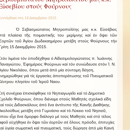
Εὐσεβίου στούς Φούρνους
Συντάχθηκε στις
18 Δεκεμβρίου 2015
.
Ὁ Σεβασμιώτατος Μητροπολίτης μας κ.κ. Εὐσέβιος
στά πλαίσια τῆς ποιμαντικῆς του μερίμνης καί ἐν ὄψει τῶν
Ἑορτῶν τοῦ Ἁγίου Δωδεκαημέρου μετέβη στούς Φούρνους τήν
Τρίτη 15 Δεκεμβρίου 2015.
Στόν λιμένα τόν ὑποδέχθηκε ὁ Αἰδεσιμολογιώτατος π. Ἰωάννης
Παναγιώτου, Ἐφημέριος Φούρνων καί τόν συνώδευσε στόν Ἱ. Ν.
Ἁγίου Νικολάου, ὅπου μετά ἀπό μία σύντομη δέηση,
ἐνημερώθηκε γιά τίς ἐργασίες ἀποπεράτωσης τοῦ Πνευματικοῦ
Κέντρου πλησίον τοῦ Ἱεροῦ Ναου.
Στή συνέχεια ἐπισκέφθηκε τό Νηπιαγωγεῖο καί τό Δημοτικό
Σχολεῖο Φούρνων, ὅπου διένειμε στούς Μαθητές σχολικά εἴδη
καί τούς Διδασκάλους ἀπό ἕνα ἀντίτυπο τῆς Καινῆς Διαθήκης.
Ἀκολούθως μετέβη στό Γυμνάσιο καί τό Λύκειο τοῦ Νησιοῦ,
ὅπου εἶχε ἕνα ὄμορφο διάλογο μέ τούς Μαθητές καί στό τέλος
ἀφοῦ εὐχήθηκε ἐν ὄψει τῶν ἑορτῶν σέ ὅλους πρόοδο, ἐπιτυχίες
καί ὑγεία σωματική καί πνευματική, τούς δώρησε ἀπό μία Καινή