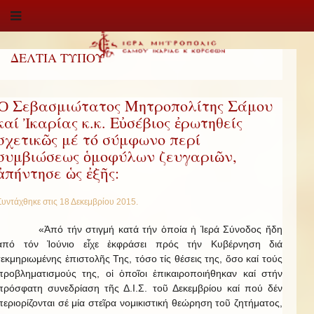
ΔΕΛΤΙΑ ΤΥΠΟΥ
Ὁ Σεβασμιώτατος Μητροπολίτης Σάμου
καί Ἰκαρίας κ.κ. Εὐσέβιος ἐρωτηθείς
σχετικῶς μέ τό σύμφωνο περί
συμβιώσεως ὁμοφύλων ζευγαριῶν,
ἀπήντησε ὡς ἐξῆς:
Συντάχθηκε στις
18 Δεκεμβρίου 2015
.
«Ἀπό τήν στιγμή κατά τήν ὁποία ἡ Ἱερά Σύνοδος ἤδη
ἀπό τόν Ἰούνιο εἶχε ἐκφράσει πρός τήν Κυβέρνηση διά
τεκμηριωμένης ἐπιστολῆς Της, τόσο τίς θέσεις της, ὅσο καί τούς
προβληματισμούς της, οἱ ὁποῖοι ἐπικαιροποιήθηκαν καί στήν
πρόσφατη συνεδρίαση τῆς Δ.Ι.Σ. τοῦ Δεκεμβρίου καί πού δέν
περιορίζονται σέ μία στεῖρα νομικιστική θεώρηση τοῦ ζητήματος,