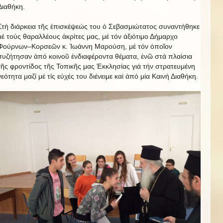
Διαθήκη.
Στή διάρκεια τῆς ἐπισκέψεώς του ὁ Σεβασμιώτατος συναντήθηκε
μέ τούς θαραλλέους ἀκρίτες μας, μέ τόν ἀξιότιμο Δήμαρχο
Φούρνων–Κορσεῶν κ. Ἰωάννη Μαρούση, μέ τόν ὁποῖον
συζήτησαν ἀπό κοινοῦ ἐνδιαφέροντα θέματα, ἐνῶ στά πλαίσια
τῆς φροντίδος τῆς Τοπικῆς μας Ἐκκλησίας γιά τήν στρατευμένη
νεότητα μαζί μέ τίς εὐχές του διένειμε καί ἀπό μία Καινή Διαθήκη.