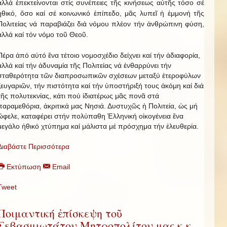
ἀλλά ἐπεκτείνονται στίς συνέπειες τῆς κινήσεως αὐτῆς τόσο σέ
ἠθικό, ὅσο καί σέ κοινωνικό ἐπίπεδο, μᾶς λυπεῖ ἡ ἐμμονή τῆς
Πολιτείας νά παραβιάζει διά νόμου πλέον τήν ἀνθρώπινη φύση,
ἀλλά καί τόν νόμο τοῦ Θεοῦ.
Πέρα ἀπό αὐτό ἕνα τέτοιο νομοσχέδιο δείχνει καί τήν ἀδιαφορία,
ἀλλά καί τήν ἀδυναμία τῆς Πολιτείας νά ἐνθαρρύνει τήν
σταθερότητα τῶν διαπροσωπικῶν σχέσεων μεταξύ ἑτεροφύλων
ζευγαριῶν, τήν πιστότητα καί τήν ὑποστήριξή τους ἀκόμη καί διά
τῆς πολυτεκνίας, κάτι πού ἰδιατέρως μᾶς πονᾶ στά
παραμεθόρια, ἀκριτικά μας Νησιά. Δυστυχῶς ἡ Πολιτεία, ὡς μή
ὤφελε, καταφέρει στήν πολύπαθη Ἑλληνική οἰκογένεια ἕνα
μεγάλο ἠθικό χτύπημα καί μάλιστα μέ πρόσχημα τήν ἐλευθερία.
Διαβάστε Περισσότερα
Εκτύπωση
Email
Tweet
Ποιμαντική ἐπίσκεψη τοῦ
Σεβασμιωτάτου Μητροπολίτου μας κ.κ.