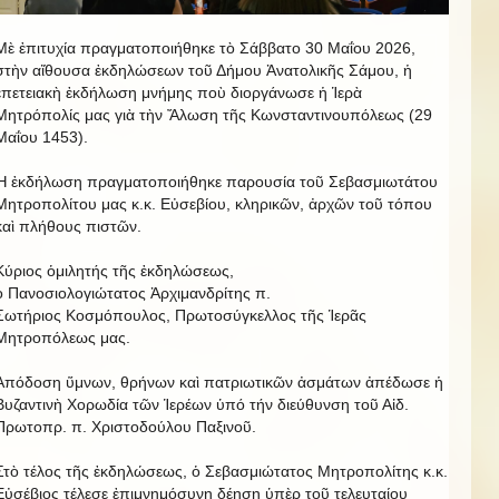
Μὲ ἐπιτυχία πραγματοποιήθηκε τὸ Σάββατο 30 Μαΐου 2026,
στὴν αἴθουσα ἐκδηλώσεων τοῦ Δήμου Ἀνατολικῆς Σάμου, ἡ
ἐπετειακὴ ἐκδήλωση μνήμης ποὺ διοργάνωσε ἡ Ἱερὰ
Μητρόπολίς μας γιὰ τὴν Ἄλωση τῆς Κωνσταντινουπόλεως (29
Μαΐου 1453).
Ἡ ἐκδήλωση πραγματοποιήθηκε παρουσία τοῦ Σεβασμιωτάτου
Μητροπολίτου μας κ.κ. Εὐσεβίου, κληρικῶν, ἀρχῶν τοῦ τόπου
καὶ πλήθους πιστῶν.
Κύριος ὁμιλητής τῆς ἐκδηλώσεως,
ὁ Πανοσιολογιώτατος Ἀρχιμανδρίτης π.
Σωτήριος Κοσμόπουλος, Πρωτοσύγκελλος τῆς Ἱερᾶς
Μητροπόλεως μας.
Ἀπόδοση ὕμνων, θρήνων καὶ πατριωτικῶν ἀσμάτων ἀπέδωσε ἡ
Βυζαντινὴ Χορωδία τῶν Ἱερέων ὑπό τήν διεύθυνση τοῦ Αἰδ.
Πρωτοπρ. π. Χριστοδούλου Παξινοῦ.
Στὸ τέλος τῆς ἐκδηλώσεως, ὁ Σεβασμιώτατος Μητροπολίτης κ.κ.
Εὐσέβιος τέλεσε ἐπιμνημόσυνη δέηση ὑπὲρ τοῦ τελευταίου