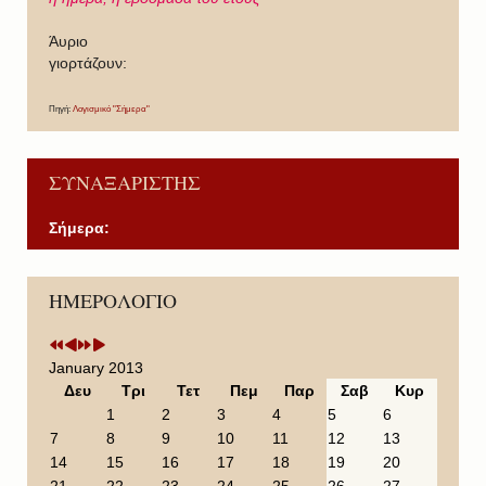
Άυριο
γιορτάζουν:
Πηγή:
Λογισμικό "Σήμερα"
ΣΥΝΑΞΑΡΙΣΤΗΣ
Σήμερα:
P
P
N
N
ΗΜΕΡΟΛΟΓΙΟ
r
r
e
e
e
e
x
x
v
v
t
t
i
i
Y
M
January 2013
o
o
e
o
Δευ
Τρι
Τετ
Πεμ
Παρ
Σαβ
Κυρ
u
u
a
n
1
2
3
4
5
6
s
s
r
t
7
8
9
10
11
12
13
Y
M
h
14
15
16
17
18
19
20
e
o