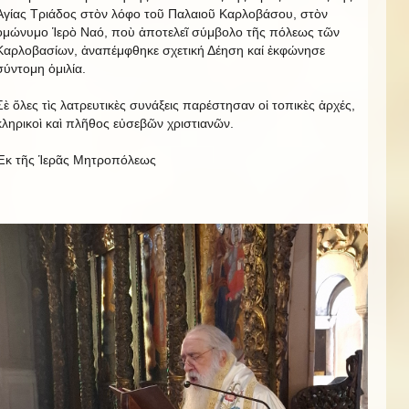
Ἁγίας Τριάδος στὸν λόφο τοῦ Παλαιοῦ Καρλοβάσου, στὸν
ὁμώνυμο Ἱερὸ Ναό, ποὺ ἀποτελεῖ σύμβολο τῆς πόλεως τῶν
Καρλοβασίων, ἀναπέμφθηκε σχετική Δέηση καί ἐκφώνησε
σύντομη ὁμιλία.
Σὲ ὅλες τὶς λατρευτικὲς συνάξεις παρέστησαν οἱ τοπικὲς ἀρχές,
κληρικοὶ καὶ πλῆθος εὐσεβῶν χριστιανῶν.
Ἐκ τῆς Ἱερᾶς Μητροπόλεως