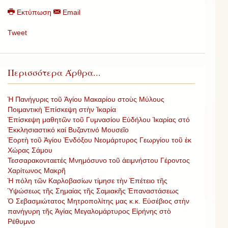
Εκτύπωση
Email
Tweet
Περισσότερα Άρθρα...
Ἡ Πανήγυρις τοῦ Ἁγίου Μακαρίου στοὺς Μύλους
Ποιμαντικὴ Ἐπίσκεψη στὴν Ἰκαρία
Ἐπίσκεψη μαθητῶν τοῦ Γυμνασίου Εὐδήλου Ἰκαρίας στό
Ἐκκλησιαστικό καί Βυζαντινό Μουσεῖο
Ἑορτὴ τοῦ Ἁγίου Ἐνδόξου Νεομάρτυρος Γεωργίου τοῦ ἐκ
Χώρας Σάμου
Τεσσαρακονταετές Μνημόσυνο τοῦ ἀειμνήστου Γέροντος
Χαρίτωνος Μακρῆ
Ἡ πόλη τῶν Καρλοβασίων τίμησε τὴν Ἐπέτειο τῆς
Ὑψώσεως τῆς Σημαίας τῆς Σαμιακῆς Ἐπαναστάσεως
Ὁ Σεβασμιώτατος Μητροπολίτης μας κ.κ. Εὐσέβιος στὴν
πανήγυρη τῆς Ἁγίας Μεγαλομάρτυρος Εἰρήνης στὸ
Ρέθυμνο