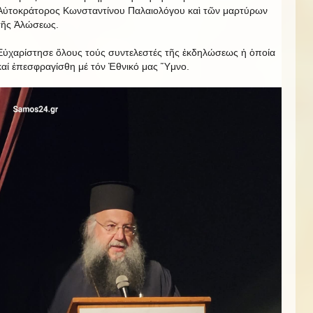
Αὐτοκράτορος Κωνσταντίνου Παλαιολόγου καὶ τῶν μαρτύρων
τῆς Ἀλώσεως.
Εὐχαρίστησε ὅλους τούς συντελεστές τῆς ἐκδηλώσεως ἡ ὁποία
καί ἐπεσφραγίσθη μέ τόν Ἐθνικό μας Ὕμνο.