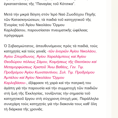
ἐγκαταστάσεις τῆς “Παναγίας τοῦ Κότσικα”.
Μετά τήν μικρά δέηση στόν Ἱερό Ναό Ζωοδόχου Πηγῆς
τῶν Κατασκηνώσεων, τὰ παιδιά τοῦ κατηχητικοῦ τῆς
Ἐνορίας τοῦ Ἁγίου Νικολάου Ὄρμου
Καρλοβάσου, παρουσίασαν πνευματικῆς ὡφέλειας
πρόγραμμα.
Ὁ Σεβασμιώτατος, ἀπευθυνόμενος πρὸς τὰ παιδιά, τοὺς
κατηχητὲς καὶ τοὺς γονεῖς
-τῶν ἐνοριῶν Ἁγίου Νικολάου,
Ἁγίου Σπυρίδωνος, Ἁγίου Χαραλάμπους καί Ἁγίου
Θεοδώρου πόλεως Σάμου, Κοιμήσεως τῆς Θεοτόκου καί
Μεταμορφώσεως Χριστοῦ Ἄνω Βαθέος, Γεν. Τιμ.
Προδρόμου Ἁγίου Κωνσταντίνου, Συλ. Τιμ. Προδρόμου
Ἀμπέλου καί Ἁγίου Νικολάου Ὄρμου
Καρλοβάσου-
, ἐξέφρασε τὴ χαρὰ καὶ τὴν πατρικὴ του
ἀγάπη γιὰ τὴν παρουσία καὶ τήν συμμετοχὴ τῶν παιδιῶν
στὴ ζωὴ τῆς Ἐκκλησίας, τονίζοντας τὴν σημασία τοῦ
κατηχητικοῦ ἔργου στὴ σύγχρονη ἐποχή μας. Παράλληλα
συνεχάρη τοὺς κατηχητὲς γιὰ τὴν διακονία τους καθ’ ὅλη
τὴ διάρκεια τῆς χρονιᾶς.