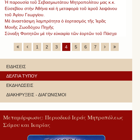
Ἡ παρουσία τοῦ Σεβασμιωτάτου Μητροπολίτου μας κ.κ.
Εὐσεβίου στὴν Ἀθήνα καὶ ἡ μεταφορὰ τοῦ ἱεροῦ λειψάνου
τοῦ Ἁγίου Γεωργίου.
Μέ ἀναστάσιμη λαμπρότητα ὁ ἑορτασμός τῆς Ἱερᾶς
Μονῆς Ζωοδόχου Πηγῆς
Σύναξη Φοιτητῶν μὲ τὴν εὐκαιρία τῶν ἑορτῶν τοῦ Πάσχα
1
2
3
4
5
6
7
ΕΙΔΗΣΕΙΣ
ΔΕΛΤΙΑ ΤΥΠΟΥ
ΕΚΔΗΛΩΣΕΙΣ
ΔΙΑΚΗΡΥΞΕΙΣ - ΔΙΑΓΩΝΙΣΜΟΙ
Μεταμόρφωσις: Περιοδικό Ιεράς Μητροπόλεως
Σάμου και Ικαρίας