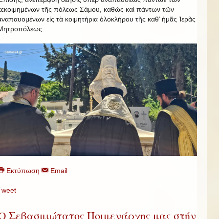
κεκοιμημένων τῆς πόλεως Σάμου, καθὼς καὶ πάντων τῶν
ἀναπαυομένων εἰς τὰ κοιμητήρια ὁλοκλήρου τῆς καθ’ ἡμᾶς Ἱερᾶς
Μητροπόλεως.
Εκτύπωση
Email
Tweet
Ὁ Σεβασμιώτατος Ποιμενάρχης μας στήν