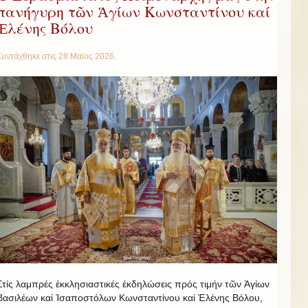
πανήγυρη τῶν Ἁγίων Κωνσταντίνου καί
Ἑλένης Βόλου
Συντάχθηκε στις
28 Μαϊος 2026
.
Στίς λαμπρές ἐκκλησιαστικές ἐκδηλώσεις πρός τιμήν τῶν Ἁγίων
Βασιλέων καί Ἰσαποστόλων Κωνσταντίνου καί Ἑλένης Βόλου,