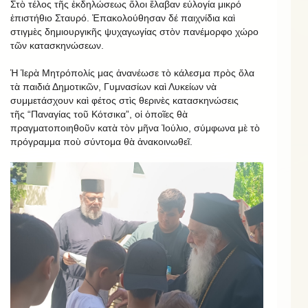
Στὸ τέλος τῆς ἐκδηλώσεως ὅλοι ἔλαβαν εὐλογία μικρό
ἐπιστήθιο Σταυρό. Ἐπακολούθησαν δέ παιχνίδια καὶ
στιγμὲς δημιουργικῆς ψυχαγωγίας στὸν πανέμορφο χώρο
τῶν κατασκηνώσεων.
Ἡ Ἱερὰ Μητρόπολίς μας ἀνανέωσε τὸ κάλεσμα πρὸς ὅλα
τὰ παιδιά Δημοτικῶν, Γυμνασίων καὶ Λυκείων νὰ
συμμετάσχουν καὶ φέτος στὶς θερινὲς κατασκηνώσεις
τῆς “Παναγίας τοῦ Κότσικα”, οἱ ὁποῖες θὰ
πραγματοποιηθοῦν κατὰ τὸν μῆνα Ἰούλιο, σύμφωνα μὲ τὸ
πρόγραμμα ποὺ σύντομα θὰ ἀνακοινωθεῖ.