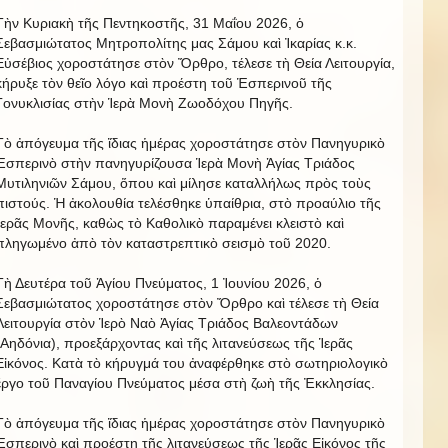
Τὴν Κυριακὴ τῆς Πεντηκοστῆς, 31 Μαΐου 2026, ὁ
Σεβασμιώτατος Μητροπολίτης μας Σάμου καὶ Ἰκαρίας κ.κ.
Εὐσέβιος χοροστάτησε στὸν Ὄρθρο, τέλεσε τὴ Θεία Λειτουργία,
κήρυξε τὸν θεῖο λόγο καὶ προέστη τοῦ Ἑσπερινοῦ τῆς
Γονυκλισίας στὴν Ἱερὰ Μονὴ Ζωοδόχου Πηγῆς.
Τὸ ἀπόγευμα τῆς ἴδιας ἡμέρας χοροστάτησε στὸν Πανηγυρικὸ
Ἑσπερινὸ στὴν πανηγυρίζουσα Ἱερὰ Μονὴ Ἁγίας Τριάδος
Μυτιληνιῶν Σάμου, ὅπου καὶ μίλησε καταλλήλως πρὸς τοὺς
πιστούς. Ἡ ἀκολουθία τελέσθηκε ὑπαίθρια, στὸ προαύλιο τῆς
Ἱερᾶς Μονῆς, καθὼς τὸ Καθολικὸ παραμένει κλειστὸ καὶ
πληγωμένο ἀπὸ τὸν καταστρεπτικὸ σεισμὸ τοῦ 2020.
Τὴ Δευτέρα τοῦ Ἁγίου Πνεύματος, 1 Ἰουνίου 2026, ὁ
Σεβασμιώτατος χοροστάτησε στὸν Ὄρθρο καὶ τέλεσε τὴ Θεία
Λειτουργία στὸν Ἱερὸ Ναὸ Ἁγίας Τριάδος Βαλεοντάδων
(Αηδόνια), προεξάρχοντας καὶ τῆς λιτανεύσεως τῆς Ἱερᾶς
Εἰκόνος. Κατὰ τὸ κήρυγμά του ἀναφέρθηκε στὸ σωτηριολογικὸ
ἔργο τοῦ Παναγίου Πνεύματος μέσα στὴ ζωὴ τῆς Ἐκκλησίας.
Τὸ ἀπόγευμα τῆς ἴδιας ἡμέρας χοροστάτησε στὸν Πανηγυρικὸ
Ἑσπερινὸ καὶ προέστη τῆς λιτανεύσεως τῆς Ἱερᾶς Εἰκόνος τῆς