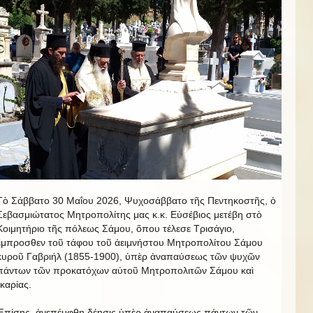
Τὸ Σάββατο 30 Μαΐου 2026, Ψυχοσάββατο τῆς Πεντηκοστῆς, ὁ
Σεβασμιώτατος Μητροπολίτης μας κ.κ. Εὐσέβιος μετέβη στὸ
Κοιμητήριο τῆς πόλεως Σάμου, ὅπου τέλεσε Τρισάγιο,
ἔμπροσθεν τοῦ τάφου τοῦ ἀειμνήστου Μητροπολίτου Σάμου
κυροῦ Γαβριήλ (1855-1900), ὑπὲρ ἀναπαύσεως τῶν ψυχῶν
πάντων τῶν προκατόχων αὐτοῦ Μητροπολιτῶν Σάμου καὶ
Ἰκαρίας.
Ἐπίσης, ἀνεπέμφθη δέησις ὑπὲρ ἀναπαύσεως πάντων τῶν