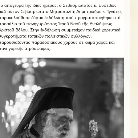
Τό ἀπόγευμα τῆς ἰδίας ἡμέρας, ὁ Σεβασμιώτατος κ. Εὐσέβιος,
μαζί μέ τόν Σεβασμιώτατο Μητροπολίτη Δημητριάδος κ. Ἰγνάτιο,
παρακολούθησε ἐόρτια ἐκδήλωση πού πραγματοποιήθηκε στό
προαύλιο τοῦ πανηγυρίζοντος Ἱεροῦ Ναοῦ τῆς Ἀναλήψεως
Χριστοῦ Βόλου. Στήν ἐκδήλωση συμμετεῖχαν παιδικά χορευτικά
συγκροτήματα τοπικῶν πολιτιστικῶν συλλόγων,
παρουσιάζοντας παραδοσιακούς χορούς σέ κλίμα χαρᾶς καί
πανηγυρικῆς ἀτμόσφαιρας.