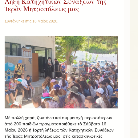
Λήξη Κατηχητικῶν Συνάξεων τῆς
Ἱερᾶς Μητροπόλεως μας
Συντάχθηκε στις
16 Μαϊος 2026
.
Μὲ πολλὴ χαρὰ, ζωντάνια καὶ συμμετοχὴ περισσότερων
ἀπὸ 200 παιδιῶν πραγματοποιήθηκε τὸ Σάββατο 16
Μαΐου 2026 ἡ ἐορτὴ λήξεως τῶν Κατηχητικῶν Συνάξεων
τῆς Ἱερᾶς Μητροπόλεως μας, στὶς κατασκηνωτικὲς