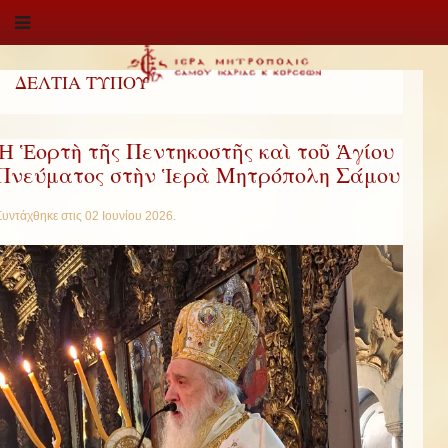
ΔΕΛΤΙΑ ΤΥΠΟΥ
Ἡ Ἑορτὴ τῆς Πεντηκοστῆς καὶ τοῦ Ἁγίου
Πνεύματος στὴν Ἱερὰ Μητρόπολη Σάμου
Συντάχθηκε στις
02 Ιουνίου 2026
.