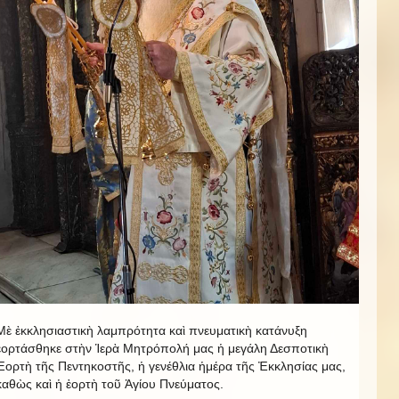
Μὲ ἐκκλησιαστικὴ λαμπρότητα καὶ πνευματικὴ κατάνυξη
ἐορτάσθηκε στὴν Ἱερὰ Μητρόπολή μας ἡ μεγάλη Δεσποτικὴ
Ἑορτὴ τῆς Πεντηκοστῆς, ἡ γενέθλια ἡμέρα τῆς Ἐκκλησίας μας,
καθὼς καὶ ἡ ἑορτὴ τοῦ Ἁγίου Πνεύματος.