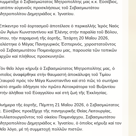
συμμετεῖχε ὁ Σεβασμιώτατος Μητροπολίτης μας κ.κ. Εὐσέβιος,
κατόπιν εὐγενοῦς προσκλήσεως τοῦ Σεβασμιωτάτου
Μητροπολίτου Δημητριάδος κ. Ἰγνατίου.
Ἐπίκεντρο τοῦ ἐορτασμοῦ ἀποτέλεσε ὁ περικαλλής Ἱερός Ναός
τῶν Ἁγίων Κωνσταντίνου καί Ἑλένης στήν παραλία τοῦ Βόλου,
ὅπου, τήν παραμονή τῆς ἑορτῆς, Τετάρτη 20 Μαΐου 2026,
τελέστηκε ὁ Μέγας Πανηγυρικός Ἑσπερινός, χοροστατοῦντος
τοῦ Σεβασμιωτάτου Ποιμενάρχου μας, παρουσία τῶν τοπικῶν
ἀρχῶν καί πλήθους προσκυνητῶν.
Τόν θεῖο λόγο κήρυξε ὁ Σεβασμιώτατος Μητροπολίτης μας, ὁ
ὁποῖος ἀναφέρθηκε στήν θαυμαστή ἀποκάλυψη τοῦ Τιμίου
Σταυροῦ πρός τόν Μέγα Κωνσταντῖνο καί στό πῶς τό σωτήριο
αὐτό σημεῖο ὁδήγησε τόν πρῶτο Αὐτοκράτορα τοῦ Βυζαντίου
στήν ἀλήθεια τοῦ Εὐαγγελίου καί στή ζωή τῆς Ἐκκλησίας.
Ἀνήμερα τῆς ἑορτῆς, Πέμπτη 21 Μαΐου 2026, ὁ Σεβασμιώτατος
κ. Εὐσέβιος προεξῆρχε τῆς πανηγυρικῆς Θείας Λειτουργίας,
συλλειτουργοῦντος τοῦ οἰκείου Ποιμενάρχου, Σεβασμιωτάτου
Μητροπολίτου Δημητριάδος κ. Ἰγνατίου, ὁ ὁποῖος κήρυξε καί τον
θεῖο λόγο, μέ τή συμμετοχή πολλῶν πιστῶν.