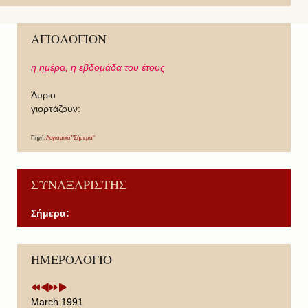
ΑΓΙΟΛΟΓΙΟΝ
η ημέρα,
η εβδομάδα του έτους
Άυριο
γιορτάζουν:
Πηγή:
Λογισμικό "Σήμερα"
ΣΥΝΑΞΑΡΙΣΤΗΣ
Σήμερα:
P
P
N
N
ΗΜΕΡΟΛΟΓΙΟ
r
r
e
e
e
e
x
x
v
v
t
t
i
i
Y
M
March 1991