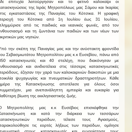
Με επιτυχία λειτούργησαν και το φετινό καλοκαίρι οι
κατασκηνώσεις της Ιεράς Μητροπόλεως μας Σάμου και Ικαρίας
στις εγκαταστάσεις της Παναγίας του Κότσικα. Η γραφική
περιοχή του Κότσικα από 1η Ιουλίου έως 31 Ιουλίου,
πλημμύρισε από τις παιδικές και νεανικές φωνές, από τον
ενθουσιασμό και τη ζωντάνια των παιδιών και των νέων των
ακριτικών μας νησιών.
Υπό την σκέπη της Παναγίας μας και την ανύστακτη φροντίδα
του Σεβασμιωτάτου Μητροπολίτου μας κ.κ Ευσεβίου, πάνω από
350 κατασκηνωτές και 40 στελέχη, που διακόνησαν με
ενθουσιασμό και ανιδιοτέλεια στις τέσσερις κατασκηνωτικές
περιόδους, έζησαν την χαρά των καλοκαιρινών διακοπών με μια
ποικιλία ψυχαγωγίας και πνευματικών δραστηριοτήτων. Κάθε
ημέρα της Κατασκήνωσης αποτέλεσε για όλους όσοι
συμμετείχαν, μια ανεπανάληπτη εμπειρία και ευκαιρία για
βαθύτερη βίωση της εκκλησιαστικής ζωής.
Ο Μητροπολίτης μας κ.κ Ευσέβιος επισκέφθηκε την
Κατασκήνωση και κατά την διάρκεια των τεσσάρων
κατασκηνωτικών περιόδων, τέλεσε τους Αγιασμούς,
παρακολούθησε τις εορτές λήξεως των περιόδων, ομίλησε
πνευματικά στους κατασκηνωτές και ευχαρίστησε τους