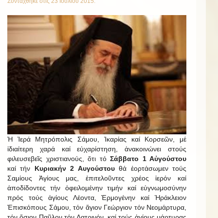
Συντάχθηκε στις
23 Ιουλίου 2015
.
Ἡ Ἱερά Μητρόπολις Σάμου, Ἰκαρίας καί Κορσεῶν, μέ
ἰδιαίτερη χαρά καί εὐχαρίστηση, ἀνακοινώνει στούς
φιλευσεβεῖς χριστιανούς, ὅτι τό
Σάββατο 1 Αὐγούστου
καί τήν
Κυριακήν 2 Αυγούστου
θά ἑορτάσωμεν τούς
Σαμίους Ἁγίους μας, ἐπιτελοῦντες χρέος ἱερόν καί
ἀποδίδοντες τήν ὀφειλομένην τιμήν καί εὐγνωμοσύνην
πρός τούς ἁγίους Λέοντα, Ἑρμογένην καί Ἡράκλειον
Ἐπισκόπους Σάμου, τόν ἅγιον Γεώργιον τόν Νεομάρτυρα,
τόν ὅσιον Παῦλον τόν Λατρινόν, καί τούς ἁγίους μάρτυρας