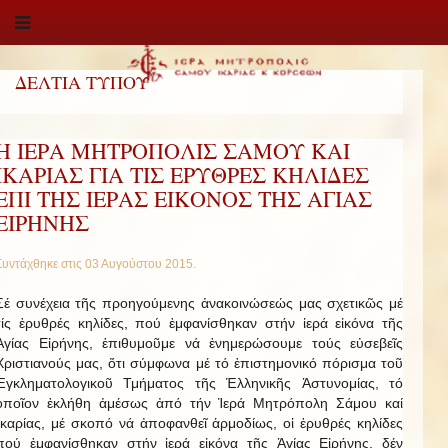
ΔΕΛΤΙΑ ΤΥΠΟΥ
Η ΙΕΡΑ ΜΗΤΡΟΠΟΛΙΣ ΣΑΜΟΥ ΚΑΙ
ΙΚΑΡΙΑΣ ΓΙΑ ΤΙΣ ΕΡΥΘΡΕΣ ΚΗΛΙΔΕΣ
ΕΠΙ ΤΗΣ ΙΕΡΑΣ ΕΙΚΟΝΟΣ ΤΗΣ ΑΓΙΑΣ
ΕΙΡΗΝΗΣ
Συντάχθηκε στις
03 Αυγούστου 2015
.
Σέ συνέχεια τῆς προηγούμενης ἀνακοινώσεώς μας σχετικῶς μέ
τίς ἐρυθρές κηλίδες, πού ἐμφανίσθηκαν στήν ἱερά εἰκόνα τῆς
Ἁγίας Εἰρήνης, ἐπιθυμοῦμε νά ἐνημερώσουμε τούς εὐσεβεῖς
Χριστιανούς μας, ὅτι σύμφωνα μέ τό ἐπιστημονικό πόρισμα τοῦ
Ἐγκληματολογικοῦ Τμήματος τῆς Ἑλληνικῆς Ἀστυνομίας, τό
ὁποῖον ἐκλήθη ἀμέσως ἀπό τήν Ἱερά Μητρόπολη Σάμου καί
Ἰκαρίας, μέ σκοπό νά ἀποφανθεῖ ἁρμοδίως, οἱ ἐρυθρές κηλίδες
πού ἐμφανίσθηκαν στήν ἱερά εἰκόνα τῆς Ἁγίας Εἰρήνης, δέν