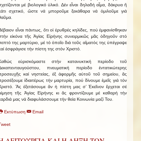
σχετίζονται μέ βιολογικό ὑλικό. Δέν εἶναι δηλαδή αἷμα, δάκρυα ἤ
κάτι σχετικό, ὥστε νά μποροῦμε ξεκάθαρα νά ὁμιλοῦμε γιά
θαῦμα.
Βέβαιον εἶναι πάντως, ὅτι οἱ ἐρυθρές κηλίδες, πού ἐμφανίσθηκαν
στήν εἰκόνα τῆς Ἁγίας Εἰρήνης συνειρμικῶς μᾶς ὁδηγοῦν στό
σεπτό της μαρτύριο, μέ τό ὁποῖο διά τοῦς αἵματός της ὑπέγραψε
καί ἐσφράγισε τήν πίστη της στόν Χριστό.
Καθώς εὑρισκόμαστε στήν κατανυκτική περίοδο τοῦ
Δεκαπενταυγούστου, πνευματική περίοδο ἐντατικώτερης
προσευχῆς καί νηστείας, ἐξ ἀφορμῆς αὐτοῦ τοῦ σημείου, ἄς
προσέξουμε ἰδιαιτέρως τήν μαρτυρία, πού δίνουμε ἐμεῖς γιά τόν
Χριστό. Ἄς ἐξετάσουμε ἄν ἡ πίστη μας σ’ Ἐκεῖνον ἔρχεται σέ
μίμηση τῆς Ἁγίας Εἰρήνης κι ἄς φροντίζουμε μέ καθαρή τήν
καρδιά μας νά διαφυλάσσουμε τήν θεία Κοινωνία μαζί Του.
Εκτύπωση
Email
Tweet
Η ΛΕΙΤΟΥΡΓΙΑ ΚΑΙ Η ΛΗΞΗ ΤΩΝ