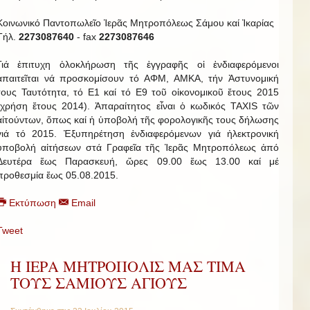
Κοινωνικό Παντοπωλεῖο Ἱερᾶς Μητροπόλεως Σάμου καί Ἰκαρίας
Τήλ.
2273087640
- fax
2273087646
Γιά ἐπιτυχη ὁλοκλήρωση τῆς ἐγγραφῆς οἱ ἐνδιαφερόμενοι
ἀπαιτεῖται νά προσκομίσουν τό ΑΦΜ, ΑΜΚΑ, τήν Ἀστυνομική
τους Ταυτότητα, τό Ε1 καί τό Ε9 τοῦ οἰκονομικοῦ ἔτους 2015
(χρήση ἔτους 2014). Ἀπαραίτητος εἶναι ὁ κωδικός ΤΑΧΙS τῶν
αἰτούντων, ὅπως καί ἡ ὑποβολή τῆς φορολογικῆς τους δήλωσης
γιά τό 2015. Ἐξυπηρέτηση ἐνδιαφερόμενων γιά ἠλεκτρονική
ὑποβολή αἰτήσεων στά Γραφεῖα τῆς Ἱερᾶς Μητροπόλεως ἀπό
Δευτέρα ἕως Παρασκευή, ὥρες 09.00 ἕως 13.00 καί μέ
προθεσμία ἕως 05.08.2015.
Εκτύπωση
Email
Tweet
Η ΙΕΡΑ ΜΗΤΡΟΠΟΛΙΣ ΜΑΣ ΤΙΜΑ
ΤΟΥΣ ΣΑΜΙΟΥΣ ΑΓΙΟΥΣ