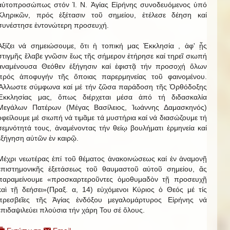
αὐτοπροσώπως στόν Ἱ. Ν. Ἁγίας Εἰρήνης συνοδευόμενος ὑπό
Κληρικῶν, πρός ἐξέτασιν τοῦ σημείου, ἐτέλεσε δέηση καί
συνέστησε ἐντονώτερη προσευχή.
Ἀξίζει νά σημειώσουμε, ὅτι ἡ τοπική μας Ἐκκλησία , ἀφ' ᾗς
στιγμῆς ἔλαβε γνῶσιν ἕως τῆς σήμερον ἐτήρησε καί τηρεῖ σιωπή
ἀναμένουσα Θεόθεν ἐξήγησιν καί ἐφιστᾷ τήν προσοχή ὅλων
πρός ἀποφυγήν τῆς ὅποιας παρερμηνείας τοῦ φαινομένου.
Ἄλλωστε σύμφωνα καί μέ τήν ζῶσα παράδοση τῆς Ὀρθόδοξης
Ἐκκλησίας μας, ὅπως διέρχεται μέσα ἀπό τή διδασκαλία
Μεγάλων Πατέρων (Μέγας Βασίλειος, Ἰωάννης Δαμασκηνός)
ὀφείλουμε μέ σιωπή νά τιμᾶμε τά μυστήρια καί νά διασώζουμε τή
σεμνότητά τους, ἀναμένοντας τήν θείῳ βουλήματι ἑρμηνεία καί
ἐξήγηση αὐτῶν ἐν καιρῷ.
Μέχρι νεωτέρας ἐπί τοῦ θέματος ἀνακοινώσεως καί ἐν ἀναμονῇ
ἐπιστημονικῆς ἐξετάσεως τοῦ θαυμαστοῦ αὐτοῦ σημείου, ἄς
παραμείνουμε «προσκαρτεροῦντες ὁμοθυμαδὸν τῇ προσευχῇ
καὶ τῇ δεήσει»(Πραξ. α, 14) εὐχόμενοι Κύριος ὁ Θεός μέ τίς
πρεσβεῖες τῆς Ἁγίας ἐνδόξου μεγαλομάρτυρος Εἰρήνης νά
ἐπιδαψιλεύει πλούσια τήν χάρη Του σέ ὅλους.