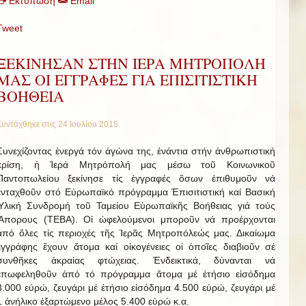
Εκτύπωση
Email
Tweet
ΞΕΚΙΝΗΣΑΝ ΣΤΗΝ ΙΕΡΑ ΜΗΤΡΟΠΟΛΗ
ΜΑΣ ΟΙ ΕΓΓΡΑΦΕΣ ΓΙΑ ΕΠΙΣΙΤΙΣΤΙΚΗ
ΒΟΗΘΕΙΑ
Συντάχθηκε στις
24 Ιουλίου 2015
.
Συνεχίζοντας ἐνεργά τόν ἀγώνα της, ἐνάντια στήν ἀνθρωπιστική
κρίση, ἡ Ἱερά Μητρόπολή μας μέσω τοῦ Κοινωνικοῦ
Παντοπωλείου ξεκίνησε τίς ἐγγραφές ὅσων ἐπιθυμοῦν νά
ἐνταχθοῦν στό Εὐρωπαϊκό πρόγραμμα Ἐπισιτιστική καί Βασική
Ὑλική Συνδρομή τοῦ Ταμείου Εὐρωπαϊκῆς Βοήθειας γιά τούς
Ἄπορους (ΤΕΒΑ). Οἱ ὠφελούμενοι μποροῦν νά προέρχονται
ἀπό ὅλες τίς περιοχές τῆς Ἱερᾶς Μητροπόλεώς μας. Δικαίωμα
ἐγγράφης ἔχουν ἄτομα καί οἰκογένειες οἱ ὁποῖες διαβιοῦν σέ
συνθῆκες ἀκραίας φτώχειας. Ἐνδεικτικά, δύνανται νά
ἐπωφεληθοῦν ἀπό τό πρόγραμμα ἄτομα μέ ἐτήσιο εἰσόδημα
3.000 εὐρώ, ζευγάρι μέ ἐτήσιο εἰσόδημα 4.500 εὐρώ, ζευγάρι μέ
1 ἀνήλικο ἐξαρτώμενο μέλος 5.400 εὐρώ κ.α.