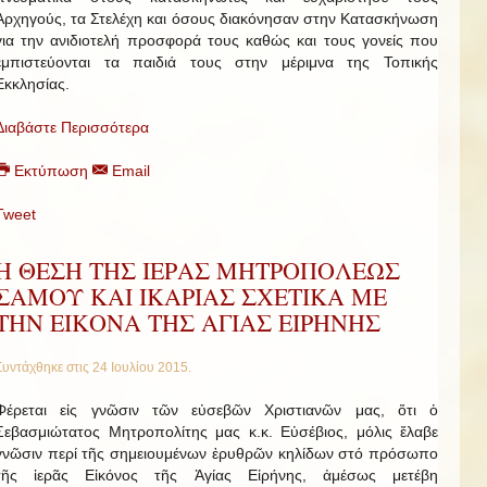
Αρχηγούς, τα Στελέχη και όσους διακόνησαν στην Κατασκήνωση
για την ανιδιοτελή προσφορά τους καθώς και τους γονείς που
εμπιστεύονται τα παιδιά τους στην μέριμνα της Τοπικής
Εκκλησίας.
Διαβάστε Περισσότερα
Εκτύπωση
Email
Tweet
Η ΘΕΣΗ ΤΗΣ ΙΕΡΑΣ ΜΗΤΡΟΠΟΛΕΩΣ
ΣΑΜΟΥ ΚΑΙ ΙΚΑΡΙΑΣ ΣΧΕΤΙΚΑ ΜΕ
ΤΗΝ ΕΙΚΟΝΑ ΤΗΣ ΑΓΙΑΣ ΕΙΡΗΝΗΣ
Συντάχθηκε στις
24 Ιουλίου 2015
.
Φέρεται εἰς γνῶσιν τῶν εὐσεβῶν Χριστιανῶν μας, ὅτι ὁ
Σεβασμιώτατος Μητροπολίτης μας κ.κ. Εὐσέβιος, μόλις ἔλαβε
γνῶσιν περί τῆς σημειουμένων ἐρυθρῶν κηλίδων στό πρόσωπο
τῆς ἱερᾶς Εἰκόνος τῆς Ἁγίας Εἰρήνης, ἀμέσως μετέβη