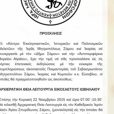
ΠΡΟΣΚΛΗΣΙΣ
Τό «Κέντρο Ἐκκλησιαστικῶν, Ἱστορικῶν καί Πολιτισμικῶν
Μελετῶν» τῆς Ἱερᾶς Μητροπόλεως Σάμου καί Ἰκαρίας σέ
συνεργασία μέ τόν «Δῆμο Σάμου» καί τήν «Ἀντιπεριφέρεια
Βορείου Αἰγαίου», ἔχει τήν τιμή νά σᾶς προσκαλέσει εἰς τίς
ἑόρτιες ἐπετειακές ἐκδηλώσεις μέ τήν εὐκαιρία τῆς
συμπληρώσεως εἰκοσαετοῦς Ποιμαντορίας τοῦ Σεβασμιωτάτου
Μητροπολίτου Σάμου, Ἰκαρίας καί Κορσεῶν κ.κ. Εὐσεβίου, οἱ
ὁποῖες θά πραγματοποιηθοῦν ὡς ἀκολούθως:
ΑΡΧΙΕΡΑΤΙΚΗ ΘΕΙΑ ΛΕΙΤΟΥΡΓΙΑ ΕΙΚΟΣΑΕΤΟΥΣ ΙΩΒΗΛΑΙΟΥ
Ἐπίσης τήν Κυριακή 22 Νοεμβρίου 2015 καί ὥρα 07.00΄-10.30΄
θά τελεσθῇ Ἀρχιερατική Θεία Λειτουργία εἰς τόν Καθεδρικόν Ἱερόν
Ναόν Ἁγίου Σπυρίδωνος Σάμου, (μονοκλησιά) εἰς τήν ὁποίαν θά