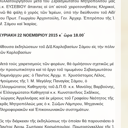
συλλειτουργήσουν μετά τοῦ Σεβασμιωτάτου Μητροπολίτου μας
κ.κ. ΕΥΣΕΒΙΟΥ ἅπαντες οἱ ὑπ’ αὐτοῦ χειροτονηθέντες Κληρικοί,
ἐνῶ θά ψάλῃ ὁ χορός τῶν Ἱερέων, ὑπό τήν διεύθυνσιν τοῦ Αἰδ/
του Πρωτ. Γεωργίου Ἀρχοντούλη, Γεν. Ἀρχιερ. Ἐπιτρόπου τῆς Ἱ.
Μ. Σάμου καί Ἰκαρίας.
ΚΥΡΙΑΚΗ 22 ΝΟΕΜΒΡΙΟΥ 2015 κ΄ ὥρα 18.00΄
Αἴθουσα ἐκδηλώσεων τοῦ Δ/Δ Καρλοβασίων Σάμου εἰς τήν πόλιν
τῶν Καρλοβασίων
Μετά τούς χαιρετισμούς τῶν φορέων, θά ὁμιλήσουν σχετικῶς μέ
τήν προσωπικότητα καί τό ἔργο τοῦ τιμωμένου Σεβασμιωτάτου
Ποιμενάρχου μας: ὁ Παν/τος Ἀρχιμ. π. Χρυσόστομος Λέλος,
Ἡγούμενος τῆς Ἱ. Μ. Μεγάλης Παναγίας Σάμου, ὁ
Ἐλλογιμώτατος Καθηγητής τοῦ Δ.Π.Θ. κ.κ. Μανόλης Βαρβούνης,
οἱ Ἐλλογιμώτατοι Καθηγηταί κ.κ. Κωνσταντῖνος Σκᾶλκος,
Γεώργιος Ἀγγελινάρας καί ἐκ μέρους τοῦ Γραφείου Νεότητος τῆς
Ἱερᾶς Μητροπόλεώς μας ὁ κ. Σώζων Λάμπρου, Μηχανικός
Πληροφοριακῶν καί Ἐπικοινωνιακῶν συστημάτων.
Εἰς τήν διάρκειαν τῆς ἐκδηλώσεως τήν ὁποίαν θά παρουσιάσει ὁ
Παν/τος Ἀρχιμ. Σωτήριος Κοσμόπουλος, Πρωτοσύγκελλος τῆς Ἱ.