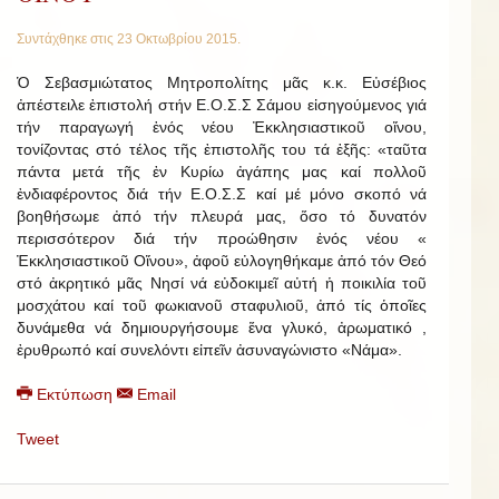
Συντάχθηκε στις
23 Οκτωβρίου 2015
.
Ὁ Σεβασμιώτατος Μητροπολίτης μᾶς κ.κ. Εὐσέβιος
ἀπέστειλε ἐπιστολή στήν Ε.Ο.Σ.Σ Σάμου εἰσηγούμενος γιά
τήν παραγωγή ἑνός νέου Ἐκκλησιαστικοῦ οἴνου,
τονίζοντας στό τέλος τῆς ἐπιστολῆς του τά ἑξῆς: «ταῦτα
πάντα μετά τῆς ἐν Κυρίω ἀγάπης μας καί πολλοῦ
ἐνδιαφέροντος διά τήν Ε.Ο.Σ.Σ καί μέ μόνο σκοπό νά
βοηθήσωμε ἀπό τήν πλευρά μας, ὅσο τό δυνατόν
περισσότερον διά τήν προώθησιν ἑνός νέου «
Ἐκκλησιαστικοῦ Οἴνου», ἀφοῦ εὐλογηθήκαμε ἀπό τόν Θεό
στό ἀκρητικό μᾶς Νησί νά εὐδοκιμεῖ αὐτή ἡ ποικιλία τοῦ
μοσχάτου καί τοῦ φωκιανοῦ σταφυλιοῦ, ἀπό τίς ὁποῖες
δυνάμεθα νά δημιουργήσουμε ἕνα γλυκό, ἀρωματικό ,
ἐρυθρωπό καί συνελόντι εἰπεῖν ἀσυναγώνιστο «Νάμα».
Εκτύπωση
Email
Tweet