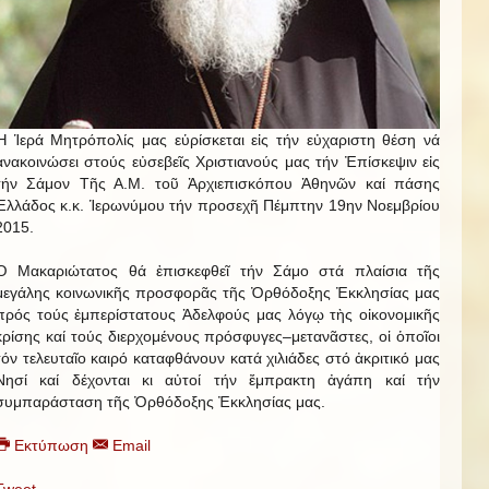
Ἡ Ἱερά Μητρόπολίς μας εὑρίσκεται εἰς τήν εὐχαριστη θέση νά
ἀνακοινώσει στούς εὐσεβεῖς Χριστιανούς μας τήν Ἐπίσκεψιν εἰς
τήν Σάμον Τῆς Α.Μ. τοῦ Ἀρχιεπισκόπου Ἀθηνῶν καί πάσης
Ἑλλάδος κ.κ. Ἱερωνύμου τήν προσεχῆ Πέμπτην 19ην Νοεμβρίου
2015.
Ὁ Μακαριώτατος θά ἐπισκεφθεῖ τήν Σάμο στά πλαίσια τῆς
μεγάλης κοινωνικῆς προσφορᾶς τῆς Ὀρθόδοξης Ἐκκλησίας μας
πρός τούς ἐμπερίστατους Ἀδελφούς μας λόγῳ τὴς οἰκονομικῆς
κρίσης καί τούς διερχομένους πρόσφυγες–μετανᾶστες, οἱ ὁποῖοι
τόν τελευταῖο καιρό καταφθάνουν κατά χιλιάδες στό ἀκριτικό μας
Νησί καί δέχονται κι αὐτοί τήν ἔμπρακτη ἀγάπη καί τήν
συμπαράσταση τῆς Ὀρθόδοξης Ἐκκλησίας μας.
Εκτύπωση
Email
Tweet