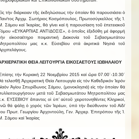
Εἰς τήν διάρκειαν τῆς ἐκδηλώσεως τήν ὁποίαν θά παρουσιάσει ὁ
Παν/τος Ἀρχιμ. Σωτήριος Κοσμόπουλος, Πρωτοσύγκελλος τῆς Ἱ.
Μ. Σάμου καί Ἰκαρίας, θά γίνει καί ἡ παρουσίαση τοῦ ἐπετειακοῦ
Τόμου «ΕΥΚΑΡΠΙΑΣ ΑΝΤΙΔΟΣΙΣ», ὁ ὁποῖος ἐξεδόθη μέ ἀφορμή
τήν εἰκοσαέτηρο ποιμαντική Διακονία τοῦ Σεβασμιωτάτου
Μητροπολίτου μας κ.κ. Εὐσεβίου στά ἀκριτικά Νησιά τοῦ
Ἀρχιπελάγους.
ΑΡΧΙΕΡΑΤΙΚΗ ΘΕΙΑ ΛΕΙΤΟΥΡΓΙΑ ΕΙΚΟΣΑΕΤΟΥΣ ΙΩΒΗΛΑΙΟΥ
Ἐπίσης τήν Κυριακή 22 Νοεμβρίου 2015 καί ὥρα 07.00΄-10.30΄
θά τελεσθῇ Ἀρχιερατική Θεία Λειτουργία εἰς τόν Καθεδρικόν Ἱερόν
Ναόν Ἁγίου Σπυρίδωνος Σάμου, (μονοκλησιά) εἰς τήν ὁποίαν θά
συλλειτουργήσουν μετά τοῦ Σεβασμιωτάτου Μητροπολίτου μας
κ.κ. ΕΥΣΕΒΙΟΥ ἅπαντες οἱ ὑπ’ αὐτοῦ χειροτονηθέντες Κληρικοί,
ἐνῶ θά ψάλῃ ὁ χορός τῶν Ἱερέων, ὑπό τήν διεύθυνσιν τοῦ Αἰδ/
του Πρωτ. Γεωργίου Ἀρχοντούλη, Γεν. Ἀρχιερ. Ἐπιτρόπου τῆς Ἱ.
Μ. Σάμου καί Ἰκαρίας