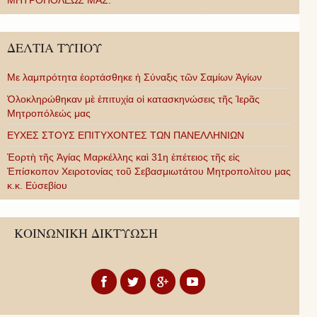
ΜΗΤΡΟΠΟΛΕΩΣ ΜΑΣ.
ΔΕΛΤΙΑ ΤΥΠΟΥ
Με λαμπρότητα ἑορτάσθηκε ἡ Σύναξις τῶν Σαμίων Ἁγίων
Ὁλοκληρώθηκαν μὲ ἐπιτυχία οἱ κατασκηνώσεις τῆς Ἱερᾶς
Μητροπόλεώς μας
ΕΥΧΕΣ ΣΤΟΥΣ ΕΠΙΤΥΧΟΝΤΕΣ ΤΩΝ ΠΑΝΕΛΛΗΝΙΩΝ
Ἑορτὴ τῆς Ἁγίας Μαρκέλλης καὶ 31η ἐπέτειος τῆς εἰς
Ἐπίσκοπον Χειροτονίας τοῦ Σεβασμιωτάτου Μητροπολίτου μας
κ.κ. Εὐσεβίου
ΚΟΙΝΩΝΙΚΗ ΔΙΚΤΥΩΣΗ