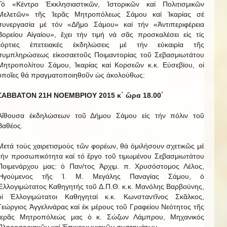
Τό «Κέντρο Ἐκκλησιαστικῶν, Ἱστορικῶν καί Πολιτισμικῶν
Μελετῶν» τῆς Ἱερᾶς Μητροπόλεως Σάμου καί Ἰκαρίας σέ
συνεργασία μέ τόν «Δῆμο Σάμου» καί τήν «Ἀντιπεριφέρεια
Βορείου Αἰγαίου», ἔχει τήν τιμή νά σᾶς προσκαλέσει εἰς τίς
ἑόρτιες ἐπετειακές ἐκδηλώσεις μέ τήν εὐκαιρία τῆς
συμπληρώσεως εἰκοσαετοῦς Ποιμαντορίας τοῦ Σεβασμιωτάτου
Μητροπολίτου Σάμου, Ἰκαρίας καί Κορσεῶν κ.κ. Εὐσεβίου, οἱ
ὁποῖες θά πραγματοποιηθοῦν ὡς ἀκολούθως:
ΣΑΒΒΑΤΟΝ 21Η ΝΟΕΜΒΡΙΟΥ 2015 κ΄ ὥρα 18.00΄
Αἴθουσα ἐκδηλώσεων τοῦ Δήμου Σάμου εἰς τήν πόλιν τοῦ
Βαθέος.
Μετά τούς χαιρετισμούς τῶν φορέων, θά ὁμιλήσουν σχετικῶς μέ
τήν προσωπικότητα καί τό ἔργο τοῦ τιμωμένου Σεβασμιωτάτου
Ποιμενάρχου μας: ὁ Παν/τος Ἀρχιμ. π. Χρυσόστομος Λέλος,
Ἡγούμενος τῆς Ἱ. Μ. Μεγάλης Παναγίας Σάμου, ὁ
Ἐλλογιμώτατος Καθηγητής τοῦ Δ.Π.Θ. κ.κ. Μανόλης Βαρβούνης,
οἱ Ἐλλογιμώτατοι Καθηγηταί κ.κ. Κωνσταντῖνος Σκᾶλκος,
Γεώργιος Ἀγγελινάρας καί ἐκ μέρους τοῦ Γραφείου Νεότητος τῆς
Ἱερᾶς Μητροπόλεώς μας ὁ κ. Σώζων Λάμπρου, Μηχανικός
Πληροφοριακῶν καί Ἐπικοινωνιακῶν συστημάτων.