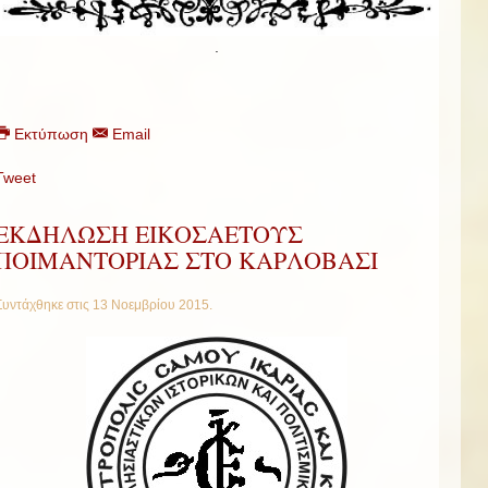
.
Εκτύπωση
Email
Tweet
ΕΚΔΗΛΩΣΗ ΕΙΚΟΣΑΕΤΟΥΣ
ΠΟΙΜΑΝΤΟΡΙΑΣ ΣΤΟ ΚΑΡΛΟΒΑΣΙ
Συντάχθηκε στις
13 Νοεμβρίου 2015
.