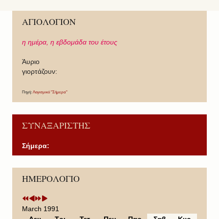
ΑΓΙΟΛΟΓΙΟΝ
η ημέρα,
η εβδομάδα του έτους
Άυριο
γιορτάζουν:
Πηγή:
Λογισμικό "Σήμερα"
ΣΥΝΑΞΑΡΙΣΤΗΣ
Σήμερα:
P
P
N
N
ΗΜΕΡΟΛΟΓΙΟ
r
r
e
e
e
e
x
x
v
v
t
t
i
i
Y
M
March 1991
o
o
e
o