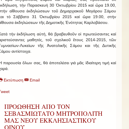
ἐκδήλωση, τήν Παρασκευή 30 Ὀκτωβρίου 2015 καί ὥρα 19.00,
στήν αἴθουσα ἐκδηλώσεων τοῦ Δημαρχιακοῦ Μεγάρου Σάμου
και τό Σάββατο 31 Ὀκτωβρίου 2015 καί ὥρα 19.00, στήν
αἴθουσα ἐκδηλώσεων τῆς Δημοτικῆς Ἑνότητας Καρλοβάσου.
Κατά τήν ἐκδήλωση αὐτή, θά βραβευθοῦν οἱ πρωτεύσαντες καί
ἀριστεύσαντες μαθητές, τοῦ σχολικοῦ ἔτους 2014-2015, τῶν
Γυμνασίων-Λυκείων τῆς Ἀνατολικῆς Σάμου και τῆς Δυτικῆς
Σάμου αντίστοιχα.
Ἡ παρουσία ὅλων σας, θά ἀποτελέσει γιά μᾶς ἰδιαίτερη τιμή καί
χαρά.
Εκτύπωση
Email
Tweet
ΠΡΟΩΘΗΣΗ ΑΠΟ ΤΟΝ
ΣΕΒΑΣΜΙΩΤΑΤΟ ΜΗΤΡΟΠΟΛΙΤΗ
ΜΑΣ ΝΕΟΥ ΕΚΚΛΗΣΙΑΣΤΙΚΟΥ
ΟΙΝΟΥ