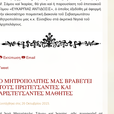
Μ. Σάμου καί Ἰκαρίας, θά γίνει καί ἡ παρουσίαση τοῦ ἐπετειακοῦ
Τόμου «ΕΥΚΑΡΠΙΑΣ ΑΝΤΙΔΟΣΙΣ», ὁ ὁποῖος ἐξεδόθη μέ ἀφορμή
τήν εἰκοσαέτηρο ποιμαντική Διακονία τοῦ Σεβασμιωτάτου
Μητροπολίτου μας κ.κ. Εὐσεβίου στά ἀκριτικά Νησιά τοῦ
Ἀρχιπελάγους.
Εκτύπωση
Email
Tweet
Ο ΜΗΤΡΟΠΟΛΙΤΗΣ ΜΑΣ ΒΡΑΒΕΥΕΙ
ΤΟΥΣ ΠΡΩΤΕΥΣΑΝΤΕΣ ΚΑΙ
ΑΡΙΣΤΕΥΣΑΝΤΕΣ ΜΑΘΗΤΕΣ
Συντάχθηκε στις
26 Οκτωβρίου 2015
.
Ἡ Ἱερά Μητρόπολις Σάμου καί Ἰκαρίας, σᾶς προσκαλεῖ σέ