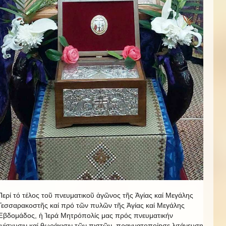
Περί τό τέλος τοῦ πνευματικοῦ ἀγῶνος τῆς Ἁγίας καί Μεγάλης
Τεσσαρακοστῆς καί πρό τῶν πυλῶν τῆς Ἁγίας καί Μεγάλης
Ἑβδομάδος, ἡ Ἱερά Μητρόπολίς μας πρός πνευματικήν
ἐνίσχυσιν καί θωράκισιν τῶν πιστῶν, πραγματοποίησε λιτάνευση