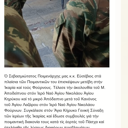
Ὁ Σεβασμιώτατος Ποιμενάρχης μας κ.κ. Εὐσέβιος στά
πλαίσια τῶν Ποιμαντικῶν του ἐπισκέψεων μετέβη στήν
Ἰκαρία καί τούς Φούρνους. Τἐλεσε τήν ἀκολουθία τοῦ Μ.
Ἀποδείπνου στόν Ἱερό Ναό Ἁγίου Νικολάου Ἁγίου
Κηρύκου καί τό μικρό Ἀπόδειπνο μετά τοῦ Kανόνος
τοῦ Ἁγίου Λαζάρου στόν Ἱερό Ναό Ἁγίου Νικολάου
Φούρνων. Συγκάλεσε στόν Ἃγιο Κήρυκο Γενική Σύναξη
τῶν ἱερέων τῆς Ἰκαρίας καί ἒδωσε συμβουλές γιά τήν
ποιμαντική διακονία τους κατά τίς ἑορτές τοῦ Πάσχα καί
ἐπελήφθη τῆς λύσεως διαφόρων προβλημάτων.