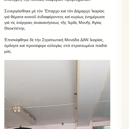
Συνεργάσθηκε μέ τόν Ἒπαρχο καί τόν Δήμαρχο Ἰκαρίας
γιά θέματα κοινοῦ ἐνδιαφέροντος καί κυρίως ἐνημέρωσε
γιά τίς ἐνέργειες ἀνακαινήσεως τῆς Ἱερᾶς Μονῆς Ἁγίας
Θεοκτίστης.
Ἐπισκέφθηκε δέ τήν Στρατιωτική Μονάδα ΔΑΝ Ἰκαρίας,
ὁμίλησε καί προσέφερε εὐλογίες στά στρατευμένα παιδιά
μας.