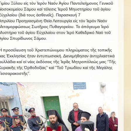
Τιμίου Ξύλου εἰς τόν Ἱερόν Ναόν Ἁγίου Παντελεήμονος Γενικοῦ
Νοσοκομείου Σάμου καί τέλεσις Ἱεροῦ Μηυστηρίου τοῦ ἁγίου
Εὐχελαίου (διά τους ἀσθενεῖς). Παρασκευή 7
Ἀπριλίου Προηγιασμένη Θεία Λειτουργία εἰς τόν Ἱερόν Ναόν
Μεταμορφώσεως Σωτῆρος Πυθαγορείου. Το ἀπόγευμα Ἱερό
Μυστήριο τοῦ ἁγίου Εὐχελαίου στον Ἱερό Καθεδρικό Ναό τοῦ
Ἁγίου Σπυρίδωνος Σάμου.
Ἡ προσέλευση τοῦ Χριστεπώνυμου πληρώματος τῆς τοπικῆς
μας Ἐκκλησίας ἣταν ἐντυπωσιακή. Διενεμήθησαν ἀντιχιλιαστικά
φυλλάδια καί οἱ νέες ἐκδόσεις τῆς Ἱερᾶς Μητροπόλεώς μας “Τῆς
Κυριακῆς τῆς Ὀρθοδοξίας” καί ”Τοῦ Τριωδίου καί τῆς Μεγάλης
Τεσσαρακοστῆς”.