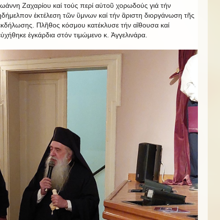
Ἰωάννη Ζαχαρίου καί τούς περί αὐτοῦ χορωδούς γιά τήν
ἠδήμελπον ἐκτέλεση τῶν ὓμνων καί τήν ἂριστη διοργάνωση τῆς
ἐκδήλωσης. Πλῆθος κόσμου κατέκλυσε τήν αἲθουσα καί
εὐχήθηκε ἐγκάρδια στόν τιμώμενο κ. Ἀγγελινάρα.