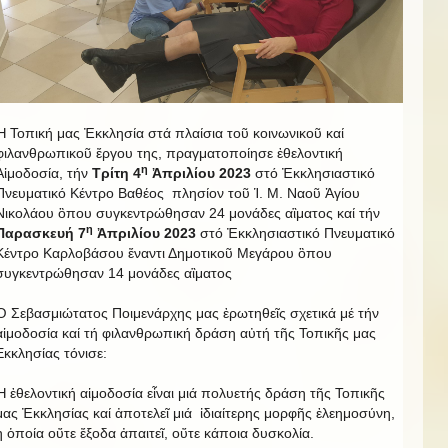
Ἡ Τοπική μας Ἐκκλησία στά πλαίσια τοῦ κοινωνικοῦ καί
φιλανθρωπικοῦ ἔργου της, πραγματοποίησε ἐθελοντική
η
Αἱμοδοσία, τήν
Τρίτη 4
Ἀπριλίου 2023
στό Ἐκκλησιαστικό
Πνευματικό Κέντρο Βαθέος πλησίον τοῦ Ἱ. Μ. Ναοῦ Ἁγίου
Νικολάου ὃπου συγκεντρώθησαν 24 μονάδες αἳματος καί τήν
η
Παρασκευή 7
Ἀπριλίου 2023
στό Ἐκκλησιαστικό Πνευματικό
Κέντρο Καρλοβάσου ἔναντι Δημοτικοῦ Μεγάρου ὃπου
συγκεντρώθησαν 14 μονάδες αἳματος
Ὁ Σεβασμιώτατος Ποιμενάρχης μας ἐρωτηθεῖς σχετικά μέ τήν
αἱμοδοσία καί τή φιλανθρωπική δράση αὐτή τῆς Τοπικῆς μας
Εκκλησίας τόνισε:
Ἡ ἐθελοντική αἱμοδοσία εἶναι μιά πολυετής δράση τῆς Τοπικῆς
μας Ἐκκλησίας καί ἀποτελεῖ μιά ἰδιαίτερης μορφῆς ἐλεημοσύνη,
ἡ ὁποία οὔτε ἔξοδα ἀπαιτεῖ, οὔτε κάποια δυσκολία.