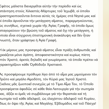
Ἐφέτος μάλιστα διενεργεῖται αὐτήν τήν περίοδο καί ὡς
ἀπάντηση στούς Χιλιαστές-Μάρτυρες τοῦ Ἰεχωβᾶ, οἱ ὁποῖοι
δραστηριοποιοῦνται ἔντονα αὐτές τίς ἡμέρες στά Νησιά μας καί
οἱ ὁποῖοι ἀρνοῦνται τήν μετάγγιση αἵματος, παρερμηνεύοντας,
ὡς συνήθως, σχετικά χωρία τῆς Ἁγίας Γραφῆς, τά ὁποῖα ὅμως
ἀπαγορεύουν τήν βρώση τοῦ αἵματος καί ὄχι τήν μετάγγιση, ἡ
ὁποία εἶναι σύγχρονη ἐπιστημονική ἀνακάλυψη καί δέν ἦταν
γνωστή, ὅταν γράφτηκε ἡ Ἁγία Γραφή.
Ἡ ἐκ μέρους μας προσφορά αἵματος εἶναι πράξη ἀνθρωπιᾶς καί
χρειάζεται μόνο ἀγάπη, ἀποφασιστικότητα καί κυρίως πίστη
στόν Χριστό, ἀρετές δηλαδή καί γνωρίσματα, τά ὁποῖα πρέπει νά
χαρακτηρίζουν κάθε Ὀρθόδοξο Χριστιανό.
Ἄς προσφέρουμε πρόθυμα λίγο ἀπό τό αἷμα μας μιμούμενοι τόν
Πρῶτο καί μεγάλο Αἱμοδότη, τόν Κύριό μας Ἰησοῦ Χριστό.
Ἐκεῖνος μᾶς ζωοποιεῖ συνεχῶς μέ τό Τίμιο Αἷμα Του, τό Ὁποῖο
προσφέρεται ἀφειδῶς σέ κάθε θεία Λειτουργία γιά τήν σωτηρία
μας, ἀξίζει κι ἐμεῖς νά συμβάλουμε γιά τήν θεραπεία καί τή
σωτηρία τοῦ κάθε ἀδελφοῦ, ὡς ἐλαχίστου ἀδελφοῦ τοῦ Κυρίου,
ἰδίως ἐν ὄψει τῆς Ἁγίας καί Μεγάλης Ἑβδομάδος καί τοῦ Πάσχα!