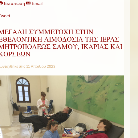
Εκτύπωση
Email
Tweet
ΜΕΓΑΛΗ ΣΥΜΜΕΤΟΧΗ ΣΤΗΝ
ΕΘΕΛΟΝΤΙΚΗ ΑΙΜΟΔΟΣΙΑ ΤΗΣ ΙΕΡΑΣ
ΜΗΤΡΟΠΟΛΕΩΣ ΣΑΜΟΥ, ΙΚΑΡΙΑΣ ΚΑΙ
ΚΟΡΣΕΩΝ
Συντάχθηκε στις
11 Απριλίου 2023
.