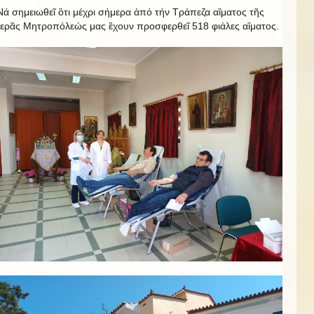
Νά σημειωθεῖ ὃτι μέχρι σήμερα ἀπό τήν Τράπεζα αἳματος τῆς
Ἱερᾶς Μητροπόλεώς μας ἒχουν προσφερθεῖ 518 φιάλες αἳματος.