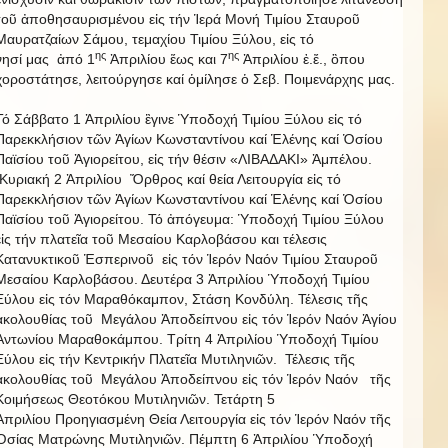
τοῦ ἀποθησαυρισμένου εἰς τήν Ἱερά Μονή Τιμίου Σταυροῦ
Μαυρατζαίων Σάμου, τεμαχίου Τιμίου Ξύλου, εἰς τό
ης
ης
νησί μας ἀπό 1
Ἀπριλίου ἕως και 7
Ἀπριλίου ἐ.ἔ., ὃπου
χοροστάτησε, λειτούργησε καί ὁμίλησε ὁ Σεβ. Ποιμενάρχης μας.
Τό Σάββατο 1 Ἀπριλίου ἒγινε Ὑποδοχή Τιμίου Ξύλου εἰς τό
Παρεκκλήσιον τῶν Ἁγίων Κωνσταντίνου καί Ἑλένης καί Ὁσίου
Παϊσίου τοῦ Ἁγιορείτου, εἰς τήν θέσιν «ΛΙΒΑΔΑΚΙ» Ἀμπέλου.
Κυριακή 2 Ἀπριλίου Ὄρθρος καί θεία Λειτουργία εἰς τό
Παρεκκλήσιον τῶν Ἁγίων Κωνσταντίνου καί Ἑλένης καί Ὁσίου
Παϊσίου τοῦ Ἁγιορείτου. Τό ἀπόγευμα: Ὑποδοχή Τιμίου Ξύλου
εἰς τήν πλατεῖα τοῦ Μεσαίου Καρλοβάσου και τέλεσις
Κατανυκτικοῦ Ἑσπερινοῦ εἰς τόν Ἱερόν Ναόν Τιμίου Σταυροῦ
Μεσαίου Καρλοβάσου. Δευτέρα 3 Ἀπριλίου Ὑποδοχή Τιμίου
Ξύλου εἰς τόν Μαραθόκαμπον, Στάση Κονδύλη. Τέλεσις τῆς
ἀκολουθίας τοῦ Μεγάλου Ἀποδείπνου εἰς τόν Ἱερόν Ναόν Ἁγίου
Ἀντωνίου Μαραθοκάμπου. Τρίτη 4 Ἀπριλίου Ὑποδοχή Τιμίου
Ξύλου εἰς τήν Κεντρικήν Πλατεῖα Μυτιληνιῶν. Τέλεσις τῆς
ἀκολουθίας τοῦ Μεγάλου Ἀποδείπνου εἰς τόν Ἱερόν Ναόν τῆς
Κοιμήσεως Θεοτόκου Μυτιληνιῶν. Τετάρτη 5
Ἀπριλίου Προηγιασμένη Θεία Λειτουργία εἰς τόν Ἱερόν Ναόν τῆς
Ὁσίας Ματρώνης Μυτιληνιῶν. Πέμπτη 6 Ἀπριλίου Ὑποδοχή