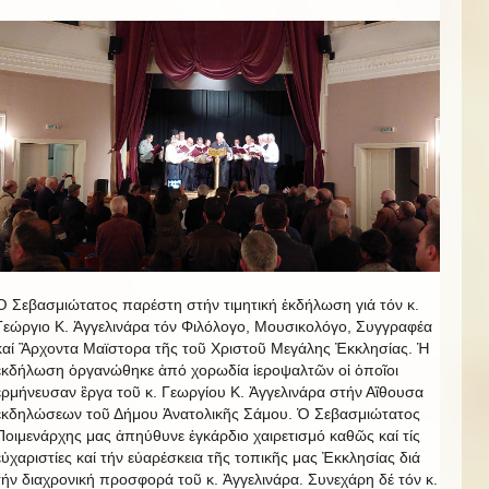
Ὁ Σεβασμιώτατος παρέστη στήν τιμητική ἐκδήλωση γιά τόν κ.
Γεώργιο Κ. Ἀγγελινάρα τόν Φιλόλογο, Μουσικολόγο, Συγγραφέα
καί Ἂρχοντα Μαϊστορα τῆς τοῦ Χριστοῦ Μεγάλης Ἐκκλησίας. Ἡ
ἐκδήλωση ὁργανώθηκε ἀπό χορωδία ἱεροψαλτῶν οἱ ὁποῖοι
ἐρμήνευσαν ἒργα τοῦ κ. Γεωργίου Κ. Ἀγγελινάρα στήν Αἲθουσα
ἐκδηλώσεων τοῦ Δήμου Ἀνατολικῆς Σάμου. Ὁ Σεβασμιώτατος
Ποιμενάρχης μας ἀπηύθυνε ἑγκάρδιο χαιρετισμό καθῶς καί τίς
εὐχαριστίες καί τήν εὐαρέσκεια τῆς τοπικῆς μας Ἐκκλησίας διά
τήν διαχρονική προσφορά τοῦ κ. Ἀγγελινάρα. Συνεχάρη δέ τόν κ.