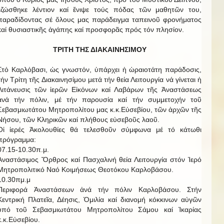
ἐζώσθηκε λέντιον καί ἔνιψε τούς πόδας τῶν μαθητῶν του,
παραδίδοντας σέ ὅλους μας παράδειγμα ταπεινοῦ φρονήματος
καί θυσιαστικῆς ἀγάπης καί προσφορᾶς πρός τόν πλησίον.
ΤΡΙΤΗ ΤΗΣ ΔΙΑΚΑΙΝΗΣΙΜΟΥ
Στό Καρλόβασι, ὡς γνωστόν, ὑπάρχει ἡ ὡραιοτάτη παράδοσις,
τήν Τρίτη τῆς Διακαινησίμου μετά τήν θεία Λειτουργία νά γίνεται ἡ
Λιτάνευσις τῶν ἱερῶν Εἰκόνων καί Λαβάρων τῆς Ἀναστάσεως
ἀνά τήν πόλιν, μέ τήν παρουσία καί τήν συμμετοχήν τοῦ
Σεβασμιωτάτου Μητροπολίτου μας κ.κ.Εὐσεβίου, τῶν ἀρχῶν τῆς
Νήσου, τῶν Κληρικῶν καί πλήθους εὐσεβοῦς λαοῦ.
Οἱ ἱερές Ἀκολουθίες θά τελεσθοῦν σύμφωνα μέ τό κάτωθι
πρόγραμμα:
07.15-10.30π.μ.
Ἀναστάσιμος Ὄρθρος καί Πασχαλινή θεία Λειτουργία στόν Ἱερό
Μητροπολιτικό Ναό Κοιμήσεως Θεοτόκου Καρλοβάσου.
10.30πμ.μ
Περιφορά Ἀναστάσεων ἀνά τήν πόλιν Καρλοβάσου. Στήν
Κεντρική Πλατεῖα, Δέησις, Ὁμιλία καί διανομή κόκκινων αὐγῶν
ὑπό τοῦ Σεβασμιωτάτου Μητροπολίτου Σάμου καί Ἰκαρίας
κ.κ.Εὐσεβίου.