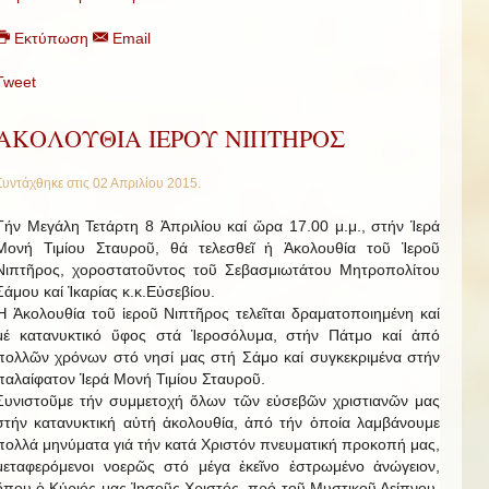
Εκτύπωση
Email
Tweet
ΑΚΟΛΟΥΘΙΑ ΙΕΡΟΥ ΝΙΠΤΗΡΟΣ
Συντάχθηκε στις
02 Απριλίου 2015
.
Τήν Μεγάλη Τετάρτη 8 Ἀπριλίου καί ὥρα 17.00 μ.μ., στήν Ἱερά
Μονή Τιμίου Σταυροῦ, θά τελεσθεῖ ἡ Ἀκολουθία τοῦ Ἱεροῦ
Νιπτῆρος, χοροστατοῦντος τοῦ Σεβασμιωτάτου Μητροπολίτου
Σάμου καί Ἰκαρίας κ.κ.Εὐσεβίου.
Ἡ Ἀκολουθία τοῦ ἱεροῦ Νιπτῆρος τελεῖται δραματοποιημένη καί
μέ κατανυκτικό ὕφος στά Ἱεροσόλυμα, στήν Πάτμο καί ἀπό
πολλῶν χρόνων στό νησί μας στή Σάμο καί συγκεκριμένα στήν
παλαίφατον Ἱερά Μονή Τιμίου Σταυροῦ.
Συνιστοῦμε τήν συμμετοχή ὅλων τῶν εὐσεβῶν χριστιανῶν μας
στήν κατανυκτική αὐτή ἀκολουθία, ἀπό τήν ὁποία λαμβάνουμε
πολλά μηνύματα γιά τήν κατά Χριστόν πνευματική προκοπή μας,
μεταφερόμενοι νοερῶς στό μέγα ἐκεῖνο ἐστρωμένο ἀνώγειον,
ὅπου ὁ Κύριός μας Ἰησοῦς Χριστός, πρό τοῦ Μυστικοῦ Δείπνου,