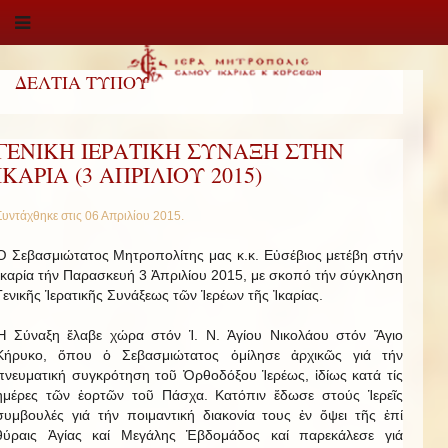
ΔΕΛΤΙΑ ΤΥΠΟΥ
ΓΕΝΙΚΗ ΙΕΡΑΤΙΚΗ ΣΥΝΑΞΗ ΣΤΗΝ
ΙΚΑΡΙΑ (3 ΑΠΡΙΛΙΟΥ 2015)
Συντάχθηκε στις
06 Απριλίου 2015
.
Ὁ Σεβασμιώτατος Μητροπολίτης μας κ.κ. Εὐσέβιος μετέβη στήν
Ἰκαρία τήν Παρασκευή 3 Ἀπριλίου 2015, με σκοπό τήν σύγκληση
Γενικῆς Ἱερατικῆς Συνάξεως τῶν Ἱερέων τῆς Ἰκαρίας.
Ἡ Σύναξη ἔλαβε χώρα στόν Ἱ. Ν. Ἁγίου Νικολάου στόν Ἅγιο
Κήρυκο, ὅπου ὁ Σεβασμιώτατος ὁμίλησε ἀρχικῶς γιά τήν
πνευματική συγκρότηση τοῦ Ὀρθοδόξου Ἱερέως, ἰδίως κατά τίς
ἡμέρες τῶν ἑορτῶν τοῦ Πάσχα. Κατόπιν ἔδωσε στούς Ἱερεῖς
συμβουλές γιά τήν ποιμαντική διακονία τους ἐν ὄψει τῆς ἐπί
θύραις Ἁγίας καί Μεγάλης Ἑβδομάδος καί παρεκάλεσε γιά