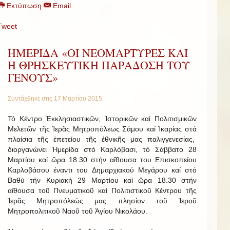
Εκτύπωση
Email
Tweet
ΗΜΕΡΙΔΑ «ΟΙ ΝΕΟΜΑΡΤΥΡΕΣ ΚΑΙ
Η ΘΡΗΣΚΕΥΤΙΚΗ ΠΑΡΑΔΟΣΗ ΤΟΥ
ΓΕΝΟΥΣ»
Συντάχθηκε στις
17 Μαρτίου 2015
.
Τό Κέντρο Ἐκκλησιαστικῶν, Ἱστορικῶν καί Πολιτισμικῶν
Μελετῶν τῆς Ἱερᾶς Μητροπόλεως Σάμου καί Ἰκαρίας στά
πλαίσια τῆς ἐπετείου τῆς ἐθνικῆς μας παλιγγενεσίας,
διοργανώνει Ἡμερίδα στό Καρλόβασι, τό Σάββατο 28
Μαρτίου καί ὥρα 18.30 στήν αἴθουσα του Επισκοπείου
Καρλοβάσου έναντι του Δημαρχιακού Μεγάρου καί στό
Βαθύ τήν Κυριακή 29 Μαρτίου καί ὥρα 18.30 στήν
αἴθουσα τοῦ Πνευματικοῦ καί Πολιτιστικοῦ Κέντρου τῆς
Ἱερᾶς Μητροπόλεώς μας πλησίον τοῦ Ἱεροῦ
Μητροπολιτικοῦ Ναοῦ τοῦ Ἁγίου Νικολάου.