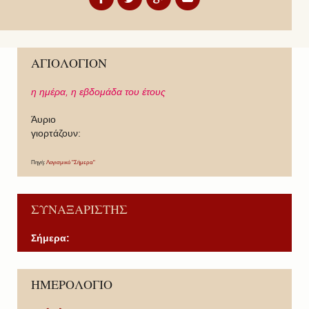
ΑΓΙΟΛΟΓΙΟΝ
η ημέρα,
η εβδομάδα του έτους
Άυριο
γιορτάζουν:
Πηγή:
Λογισμικό "Σήμερα"
ΣΥΝΑΞΑΡΙΣΤΗΣ
Σήμερα:
P
P
N
N
ΗΜΕΡΟΛΟΓΙΟ
r
r
e
e
e
e
x
x