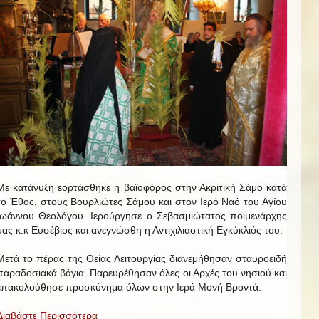
Με κατάνυξη εορτάσθηκε η βαϊοφόρος στην Ακριτική Σάμο κατά
το Έθος, στους Βουρλιώτες Σάμου και στον Ιερό Ναό του Αγίου
Ιωάννου Θεολόγου. Ιερούργησε ο Σεβασμιώτατος ποιμενάρχης
μας κ.κ Ευσέβιος και ανεγνώσθη η Αντιχιλιαστική Εγκύκλιός του.
Μετά το πέρας της Θείας Λειτουργίας διανεμήθησαν σταυροειδή
παραδοσιακά βάγια. Παρευρέθησαν όλες οι Αρχές του νησιού και
επακολούθησε προσκύνημα όλων στην Ιερά Μονή Βροντά.
Διαβάστε Περισσότερα