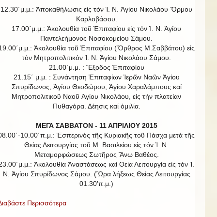
12.30΄μ.μ.: Ἀποκαθήλωσις εἰς τόν Ἱ. Ν. Ἁγίου Νικολάου Ὅρμου
Καρλοβάσου.
17.00΄μ.μ.: Ἀκολουθία τοῦ Ἐπιταφίου εἰς τόν Ἱ. Ν. Ἁγίου
Παντελεήμονος Νοσοκομείου Σάμου.
19.00΄μ.μ.: Ἀκολουθία τοῦ Ἐπιταφίου (Ὄρθρος Μ.Σαββάτου) εἰς
τόν Μητροπολιτικόν Ἱ. Ν. Ἁγίου Νικολάου Σάμου.
21.00΄μ.μ. : Ἒξοδος Ἐπιταφίου
21.15΄ μ.μ. : Συνάντηση Ἐπιταφίων Ἱερῶν Ναῶν Ἀγίου
Σπυρίδωνος, Ἁγίου Θεοδώρου, Ἁγίου Χαραλάμπους καί
Μητροπολιτικοῦ Ναοῦ Ἁγίου Νικολάου, εἰς τήν πλατείαν
Πυθαγόρα. Δέησις καί ὁμιλία.
ΜΕΓΑ ΣΑΒΒΑΤΟΝ - 11 ΑΠΡΙΛΙΟΥ 2015
08.00΄-10.00΄π.μ.: Ἑσπερινός τῆς Κυριακῆς τοῦ Πάσχα μετά τῆς
Θείας Λειτουργίας τοῦ Μ. Βασιλείου εἰς τόν Ἱ. Ν.
Μεταμορφώσεως Σωτῆρος Ἄνω Βαθέος.
23.00΄μ.μ.: Ἀκολουθία Ἀναστάσεως καί Θεία Λειτουργία εἰς τόν Ἱ.
Ν. Ἁγίου Σπυρίδωνος Σάμου. (Ὣρα λήξεως Θείας Λειτουργίας
01.30'π.μ.)
Διαβάστε Περισσότερα