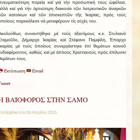
πνευματικότερη πορεία καί γιά τήν προσωπική τους ὠφέλεια,
ἀλλά καί γιά τήν ἀρτιώτερη διακονία τῶν λατρευτικῶν ἀναγκῶν
τῶν κατοίκων καί τῶν ἐπισκεπτῶν τῆς Ἰκαρίας, πρός τούς
ὁποίους παρεκάλεσε νά μεταφέρουν τίς εὐχές του.
Ἀκολούθως συναντήθηκε μέ τούς ἀξιοτίμους κ.κ. Στυλιανό
Σταμοῦλο, Δήμαρχο Ἰκαρίας καί Στέφανο Παμφίλη, Ἐπαρχο
Ἰκαρίας μέ τούς ὁποίους συνεργάστηκε ἐπί θεμάτων κοινοῦ
ἐνδιαφέροντος, καθώς καί μέ ἁπλούς Χριστιανούς πρός ἐπίλυσιν
θεμάτων τους.
Εκτύπωση
Email
Tweet
Η ΒΑΪΟΦΟΡΟΣ ΣΤΗΝ ΣΑΜΟ
Συντάχθηκε στις
06 Απριλίου 2015
.