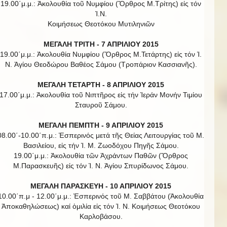
19.00΄μ.μ.: Ἀκολουθία τοῦ Νυμφίου (Ὄρθρος Μ.Τρίτης) εἰς τόν
Ἱ.Ν.
Κοιμήσεως Θεοτόκου Μυτιληνιῶν
ΜΕΓΑΛΗ ΤΡΙΤΗ - 7 ΑΠΡΙΛΙΟΥ 2015
19.00΄μ.μ.: Ἀκολουθία Νυμφίου (Ὄρθρος Μ.Τετάρτης) εἰς τόν Ἱ.
Ν. Ἁγίου Θεοδώρου Βαθέος Σάμου (Τροπάριον Κασσιανῆς).
ΜΕΓΑΛΗ ΤΕΤΑΡΤΗ - 8 ΑΠΡΙΛΙΟΥ 2015
17.00΄μ.μ.: Ἀκολουθία τοῦ Νιπτῆρος εἰς τήν Ἱεράν Μονήν Τιμίου
Σταυροῦ Σάμου.
ΜΕΓΑΛΗ ΠΕΜΠΤΗ - 9 ΑΠΡΙΛΙΟΥ 2015
08.00΄-10.00΄π.μ.: Ἑσπερινός μετά τῆς Θείας Λειτουργίας τοῦ Μ.
Βασιλείου, εἰς τήν Ἱ. Μ. Ζωοδόχου Πηγῆς Σάμου.
19.00΄μ.μ.: Ἀκολουθία τῶν Ἀχράντων Παθῶν (Ὄρθρος
Μ.Παρασκευῆς) εἰς τόν Ἱ. Ν. Ἁγίου Σπυρίδωνος Σάμου.
ΜΕΓΑΛΗ ΠΑΡΑΣΚΕΥΗ - 10 ΑΠΡΙΛΙΟΥ 2015
10.00΄π.μ - 12.00΄μ.μ.: Ἑσπερινός τοῦ Μ. Σαββάτου (Ἀκολουθία
Ἀποκαθηλώσεως) καί ὁμιλία εἰς τόν Ἱ. Ν. Κοιμήσεως Θεοτόκου
Καρλοβάσου.