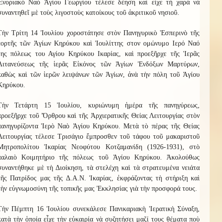
Ἐνοριακὸ Ναὸ Ἁγίου Γεωργίου τέλεσε δέηση καὶ εἶχε τὴ χαρὰ νὰ
συναντηθεῖ μὲ τοὺς λιγοστοὺς κατοίκους τοῦ ἀκριτικοῦ νησιοῦ.
Τὴν Τρίτη 14 Ἰουλίου χοροστάτησε στὸν Πανηγυρικὸ Ἑσπερινὸ τῆς
ἑορτῆς τῶν Ἁγίων Κηρύκου καὶ Ἰουλίττης στον ομώνυμο Ιερό Ναό
της πόλεως του Αγίου Κηρύκου Ικαρίας, καὶ προεξῆρχε τῆς Ἱερᾶς
Λιτανεύσεως τῆς ἱερᾶς Εἰκόνος τῶν Ἁγίων Ἐνδόξων Μαρτύρων,
καθὼς καὶ τῶν ἱερῶν λειψάνων τῶν Ἁγίων, ἀνὰ τὴν πόλη τοῦ Ἁγίου
Κηρύκου.
Τὴν Τετάρτη 15 Ἰουλίου, κυριώνυμη ἡμέρα τῆς πανηγύρεως,
προεξῆρχε τοῦ Ὄρθρου καὶ τῆς Ἀρχιερατικῆς Θείας Λειτουργίας στὸν
πανηγυρίζοντα Ἱερὸ Ναὸ Ἁγίου Κηρύκου. Μετὰ τὸ πέρας τῆς Θείας
Λειτουργίας τέλεσε Τρισάγιο ἔμπροσθεν τοῦ τάφου τοῦ μακαριστοῦ
Μητροπολίτου Ἰκαρίας Νεοφύτου Κοτζαμανίδη (1926-1931), στὸ
παλαιὸ Κοιμητήριο τῆς πόλεως τοῦ Ἁγίου Κηρύκου. Ἀκολούθως
συναντήθηκε μὲ τὴ Διοίκηση, τὰ στελέχη καὶ τὰ στρατευμένα νειάτα
τῆς Πατρίδος μας τῆς Δ.Α.Ν. Ἰκαρίας, ἐκφράζοντας τὴ στήριξη καὶ
τὴν εὐγνωμοσύνη τῆς τοπικῆς μας Ἐκκλησίας γιὰ τὴν προσφορά τους.
Τὴν Πέμπτη 16 Ἰουλίου συνεκάλεσε Πανικαριακὴ Ἱερατικὴ Σύναξη,
κατὰ τὴν ὁποία εἶχε τὴν εὐκαιρία νὰ συζητήσει μαζί τους θέματα ποὺ