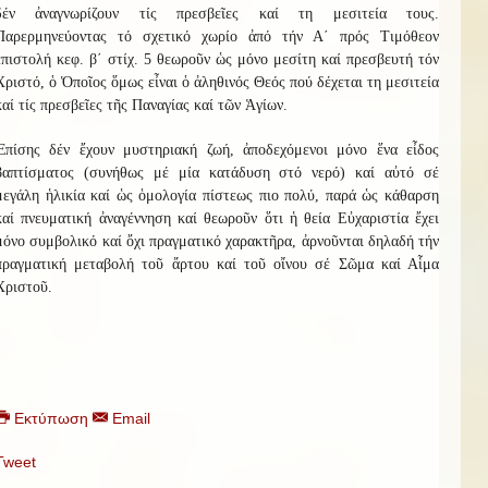
δέν ἀναγνωρίζουν τίς πρεσβεῖες καί τη μεσιτεία τους.
Παρερμηνεύοντας τό σχετικό χωρίο ἀπό τήν Α΄ πρός Τιμόθεον
ἐπιστολή κεφ. β΄ στίχ. 5 θεωροῦν ὡς μόνο μεσίτη καί πρεσβευτή τόν
Χριστό, ὁ Ὁποῖος ὅμως εἶναι ὁ ἀληθινός Θεός πού δέχεται τη μεσιτεία
καί τίς πρεσβεῖες τῆς Παναγίας καί τῶν Ἁγίων.
Ἐπίσης δέν ἔχουν μυστηριακή ζωή, ἀποδεχόμενοι μόνο ἕνα εἶδος
βαπτίσματος (συνήθως μέ μία κατάδυση στό νερό) καί αὐτό σέ
μεγάλη ἡλικία καί ὡς ὁμολογία πίστεως πιο πολύ, παρά ὡς κάθαρση
καί πνευματική ἀναγέννηση καί θεωροῦν ὅτι ἡ θεία Εὐχαριστία ἔχει
μόνο συμβολικό καί ὄχι πραγματικό χαρακτῆρα, ἀρνοῦνται δηλαδή τήν
πραγματική μεταβολή τοῦ ἄρτου καί τοῦ οἴνου σέ Σῶμα καί Αἷμα
Χριστοῦ.
Εκτύπωση
Email
Tweet