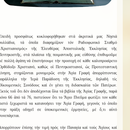
Ἐπειδή προσφάτως κυκλοφορήθηκαν στά ἀκριτικά μας Νησιά
φυλλάδια, τά ὁποῖα διαφημίζουν τόν Ραδιοφωνικό Σταθμό
«Χριστιανισμός» τῆς Ἐλευθέρας Ἀποστολικῆς Ἐκκλησίας τῆς
Πεντηκοστῆς, στά πλαίσια τῆς ποιμαντικῆς μας εὐθύνης ἐπιθυμοῦμε
μέ πολλή ἀγάπη νά ἐπιστήσουμε τήν προσοχή σέ κάθε καλοπροαίρετο
Ὀρθόδοξο Χριστιανό, καθώς οἱ Πεντηκοστιανοί, ὡς Προτεσταντική
κίνηση, στηρίζονται μονομερῶς στήν Ἁγία Γραφή ἀπορρίπτοντας
παράλληλα τήν Ἱερά Παράδοση τῆς Ἐκκλησίας, δηλαδή τίς
Οἰκουμενικές Συνόδους καί ἐν γένει τη διδασκαλία τῶν Πατέρων.
Ἐκτός τοῦ ὅτι δέν ἀποδέχονται ὅλα τά βιβλία τῆς Ἁγίας Γραφῆς, παρά
μόνο 66 ἀπό τά 76, πιστεύουν ὅτι το Ἅγιο Πνεῦμα φωτίζει τον κάθε
πιστό ξεχωριστά να κατανοήσει την Ἁγία Γραφή, γεγονός τό ὁποῖο
στην πράξη οδηγεῖ σε ὑποκειμενικές ἑρμηνείες, μέ ὅ,τι αὐτό
συνεπάγεται.
Ἀπορρίπτουν ἐπίσης τήν τιμή πρός τήν Παναγία καί τούς Ἁγίους καί