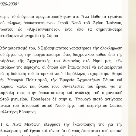
2026-2030”
Νωρίς
τό ἀπόγευμα
πραγματοποιήθηκαν στὸ Ἄνω Βαθὺ τὰ ἐγκαίνια
τοῦ πλήρως ἀποκατ
ε
στ
η
μένου Ἱεροῦ Ναοῦ τ
οῦ
Ἁγίου Ἰωάννου
,
γνωστοῦ ὡς «Ἀη-Γιαννάκηδες», ἑνὸς ἀπὸ τὰ σημαντικότερα
μεταβυζαντινὰ μνημεῖα τῆς Σάμου.
Στὸν χαιρετισμό του, ὁ Σεβασμιώτατος χαρακτήρισε τὴν ὁλοκλήρωση
τοῦ ἔργου ὡς τὴν πραγματοποίηση ἑνὸς διαχρονικοῦ πόθου
ἀπό
τῆς
ἑνάρξεως τῆς Ἀρχιερατικῆς του διακονίας στό Νησί μας,
τῶν
κατοίκων τῆς περιοχῆς, οἱ ὁποῖοι δὲν ἔπαψαν ποτέ νὰ ἐνδιαφέρονται
γιὰ τὴ διάσωση τοῦ ἱστορικοῦ ναοῦ. Παράλληλα, εὐχαρίστησε θερμὰ
τὴν Ὑπουργὸ Πολιτισμοῦ, τὴν Ἐφορεία Ἀρχαιοτήτων Σάμου καὶ
Ἰκαρίας, καθὼς καὶ ὅλους τοὺς συντελεστὲς τοῦ ἔργου, γιὰ τὴ
συμβολὴ τους στὴν ἀποκατάσταση καὶ ἀνάδειξη τοῦ σημαντικοῦ
αὐτοῦ μνημείου.
Προσέφερε δέ στήν κ. Ὑπουργό πιστό ἀντίγραφο
πίνακα τοῦ ἱστορικοῦ αυτοῦ Ναοῦ ἔργο τοῦ ἀειμνήστου Σαμίου
καλλιτέχνη Εὐρυγένη.
Ἡ κ. Λίνα Μενδώνη
ἐξέφρασε
τήν ἱκανοποίησή της γιά τήν
ὁλοκλήρωση
τοῦ ἔργου
καί
τόνισε
ὅτι ὁ ναὸς ἐπιστρέφει στὴ φυσικὴ