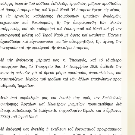
ἀνάληψη δωρεάν τοῦ κόστους ἐκτέλεσης ἐργασιῶν, μέτρων προστασίας
καί ἄρσης ἐτοιμοροπίας τοῦ Ἱεροῦ Ναοῦ. Ἡ ἐταιρεία ἔφερε εἰς πέρας:
α) τίς ἐργασίες καθαίρεσης ἐτοιμόροπων τμημάτων ἀναδομῶν,
τοιχοποιιῶν καί θολοδομιῶν, β) τήν ἀπομάκρυνση τῶν ὑλικῶν
κατάρρευσης καί τόν καθαρισμό τοῦ ἐσωτερικοῦ τοῦ Ναοῦ καί γ) τήν
τοπογραφική μελέτη τοῦ Ἱεροῦ Ναοῦ μέ ὄψεις καί κατόψεις. Πάντοτε
εὐχαριστοῦμε καί εὐγνωμονοῦμε γιά τόν αὐθορμητισμό, τήν ἀγάπη, τήν
συνεργασία καί τήν προσφορά τῆς ἀνωτέρω ἐταιρείας.
Μέ τήν ἀνύστακτη μέριμνά σας κ. Ὑπουργός, καί τό ἰδιαίτερο
ἐνδιαφέρον σας, τό Ὑπουργεῖο σας 17 Νοεμβρίου 2020 ἀνέθεσε τήν
ἐκπόνιση μελετῶν γιά τά ἄμεσα μέτρα προστασίας ὑποστηλώσεως καί
ἀντιστηρίξεως. Κυρίως τοῦ τρούλου καί τῶν ἄλλων ἐπικίνδυνων πρός
κατάρευση τμημάτων.
Μετά ἀπό παράκλησή μας καί ἐντολἠ σας πρός τήν διεύθυθνση
συντήρησης Ἀρχαίων καί Νεωτέρων μνημείων προστατεύθηκε διά
εἰδικῆς κατασκευῆς τό ξυλόγλυπτο ἐπιχρυσομένο τέμπλο καί ὁ ἄμβωνας
(1739) τοῦ Ἱεροῦ Ναοῦ.
Μέ ἀπόφασή σας ἀνετέθη ἡ ἐκτέλεση τοῦ ἐρευνητικοῦ προγράμματος