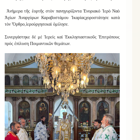
Ἀνήμερα τῆς ἑορτῆς στὸν πανηγυρίζοντα
Ἐνοριακό
Ἱερὸ Ναὸ
Ἁγίων Ἀναργύρων Καραβοστάμου Ἰκαρίας
χοροστάτησε κατὰ
τὸν Ὄρθρο
,
ἱερούργησε
καὶ
ὁμίλησε
.
Συνεργάστηκε
δέ μέ Ἱερείς καί Ἐκκλησιαστικοῦς Ἐπιτρόπους
πρός ἐπίλυση Ποιμαντικῶν θεμάτων.