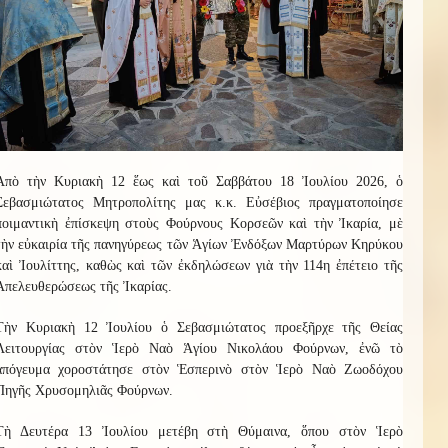
Ἀπὸ τὴν Κυριακὴ 12 ἕως καὶ τοῦ Σαββάτου 18 Ἰουλίου 2026, ὁ
Σεβασμιώτατος Μητροπολίτης μας κ.κ. Εὐσέβιος πραγματοποίησε
ποιμαντικὴ ἐπίσκεψη στοὺς Φούρνους Κορσεῶν καὶ τὴν Ἰκαρία, μὲ
τὴν εὐκαιρία τῆς πανηγύρεως τῶν Ἁγίων Ἐνδόξων Μαρτύρων Κηρύκου
καὶ Ἰουλίττης, καθὼς καὶ τῶν ἐκδηλώσεων γιὰ τὴν 114η ἐπέτειο τῆς
Ἀπελευθερώσεως τῆς Ἰκαρίας.
Τὴν Κυριακὴ 12 Ἰουλίου ὁ Σεβασμιώτατος προεξῆρχε τῆς Θείας
Λειτουργίας στὸν Ἱερὸ Ναὸ Ἁγίου Νικολάου Φούρνων, ἐνῶ τὸ
ἀπόγευμα χοροστάτησε στὸν Ἑσπερινὸ στὸν Ἱερὸ Ναὸ Ζωοδόχου
Πηγῆς Χρυσομηλιᾶς Φούρνων.
Τὴ Δευτέρα 13 Ἰουλίου μετέβη στὴ Θύμαινα, ὅπου στὸν Ἱερὸ