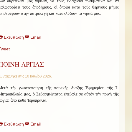
τῶν ἀκριτικῶν μας νησιῶν, νὰ τοὺς ἐνισχύσει πνευματικὰ καὶ νὰ
καλωσορίσει τοὺς ἀποδήμους, οἱ ὁποῖοι κατὰ τοὺς θερινοὺς μῆνες
ἐπιστρέφουν στὴν πατρώα γῆ καὶ κατακλύζουν τὰ νησιά μας.
Εκτύπωση
Email
Tweet
ΠΟΙΝΗ ΑΡΓΙΑΣ
Συντάχθηκε στις
10 Ιουλίου 2026
.
Μετά τήν γνωστοποίηση τῆς ποινικῆς δίωξης Ἐφημερίου τῆς Ἱ.
Μητροπόλεώς μας, ὁ Σεβασμιώτατος ἐπέβαλε σε αὐτόν τήν ποινή τῆς
ἀργίας ἀπό κάθε Ἱεροπραξία.
Εκτύπωση
Email