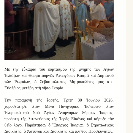
Μέ τήν εὐκαιρία τοῦ ἑορτασμοῦ τῆς μνήμης τῶν Ἁγίων
Ἐνδόξων καὶ Θαυματουργῶν Ἀναργύρων Κοσμᾶ καὶ Δαμιανοῦ
τῶν Ῥωμαίων, ὁ Σεβασμιώτατος Μητροπολίτης μας κ.κ.
Εὐσέβιος μετέβη στὴ νῆσο Ἰκαρία
.
Τὴν παραμονὴ τῆς ἑορτῆς, Τρίτη 30 Ἰουνίου 2026,
χοροστάτησε
σ
τὸν Μέγα Πανηγυρικὸ Ἑσπερινὸ στὸν
Ἐνοριακό
Ἱερὸ Ναὸ Ἁγίων Ἀναργύρων Θέρμων Ἰκαρίας,
προέστη τῆς λιτανεύσεως τῆς Ἱερᾶς Εἰκόνος καὶ κήρυξε τὸν
θεῖο λόγο.
Παρέστησαν ὁ Ἔπαρχος Ἰκαρίας, ὁ Στρατιωτικός
Διοικητῆς, ὁ Ἀστυνομικός Διοικητῆς καί πλῆθος Προσκυνητῶν.