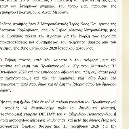
συνδέονται μὲ τὴν προστασία, τὴν ἀνάδειξη καὶ τὴ συνέχιση τῆς ζωῆς
ἱερῶν καὶ ἱστορικῶν μνημείων τοῦ τόπου μας, παρουσία τῆς
Ὑπουργοῦ Πολιτισμοῦ κ. Λίνας Μενδώνη.
Πρῶτος σταθμὸς ἦταν ὁ
Μητροπολιτικός
Ἱερὸς Ναὸς Κοιμήσεως τῆς
Θεοτόκο
υ
Καρλ
οβάσου
, ὅπου ὁ Σεβασμιώτατος Μητροπολίτης μας
κ.κ. Εὐσέβιος τέλεσε τὸν Ἁγιασμὸ γιὰ τὴν ἔναρξη τῶν ἐργασιῶν
ἀποκαταστάσεως καὶ συντηρήσεως τοῦ
πληγέντος βαρέως ἀπό τοῦ
σεισμοῦ τῆς 30ῆς Ὀκτωβρίου 2020
ἱστορικοῦ
αὐτοῦ
ναοῦ.
Ὁ
Σεβασμιώτατος κατά τόν χαιρετισμό του ἀνέφερε:
“μετά τήν
ἐπιτόπιο ἐπίσκεψη τοῦ Πρωθυπουργοῦ κ. Κυριάκου Μητσοτάκη 31
Ὀκτωβρίου 2020 καί τήν ἐλπιδοφόρο δήλωσή του: “Σεβασμιώτατε μαζί
θά ξαναχτυπήσουμε καί πάλι τίς Καμπάνες, γιατί αὐτό ἀξίζει στό
μεγαλοπρεπή αὐτό Ναό, ὅπως καί σέ ὅλη τήν ἱστορία αὐτοῦ τοῦ ὅμορφου
τόπου”.
Τήν ἐπόμενη ἡμέρα ἧλθε ἐκ τοῦ ἰδιαιτέρου γραφείου του Πρωθυπουργοῦ
ἡ ὑπόδειξη νά ἀπευθυνθοῦμε πρός τήν ἐπενδυτική ἰδιωτική,
κεφαλαιουχική ἐταιρεία
DESTINY
τοῦ κ. Εὐαγγέλου Παπαευαγγέλου ἡ
ὁποία αὐθορμήτως ἀπεδέχθη νά βοηθήσει καί μετά τῆς ὁποίας ἐταιρείας
ὑπογράψαμε ἰδιωτικό συμφωνητικό 19 Νοεμβρίου 2020 διά τήν