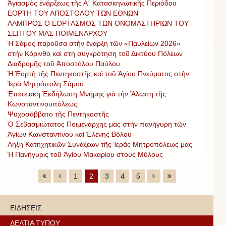
Ἀγιασμὸς ἐνάρξεως τῆς Α΄ Κατασκηνωτικῆς Περιόδου
ΕΟΡΤΗ ΤΟΥ ΑΠΟΣΤΟΛΟΥ ΤΩΝ ΕΘΝΩΝ
ΛΑΜΠΡΟΣ Ο ΕΟΡΤΑΣΜΟΣ ΤΩΝ ΟΝΟΜΑΣΤΗΡΙΩΝ ΤΟΥ
ΣΕΠΤΟΥ ΜΑΣ ΠΟΙΜΕΝΑΡΧΟΥ
Ἡ Σάμος παροῦσα στὴν ἔναρξη τῶν «Παυλείων 2026»
στήν Κόρινθο καὶ στὴ συγκρότηση τοῦ Δικτύου Πόλεων
Διαδρομῆς τοῦ Ἀποστόλου Παύλου
Ἡ Ἑορτὴ τῆς Πεντηκοστῆς καὶ τοῦ Ἁγίου Πνεύματος στὴν
Ἱερὰ Μητρόπολη Σάμου
Ἐπετειακὴ Ἐκδήλωση Μνήμης γιὰ τὴν Ἄλωση τῆς
Κωνσταντινουπόλεως
Ψυχοσάββατο τῆς Πεντηκοστῆς
Ὁ Σεβασμιώτατος Ποιμενάρχης μας στήν πανήγυρη τῶν
Ἁγίων Κωνσταντίνου καί Ἑλένης Βόλου
Λήξη Κατηχητικῶν Συνάξεων τῆς Ἱερᾶς Μητροπόλεως μας
Ἡ Πανήγυρις τοῦ Ἁγίου Μακαρίου στοὺς Μύλους
1
2
3
4
5
ΕΙΔΗΣΕΙΣ
ΔΕΛΤΙΑ ΤΥΠΟΥ