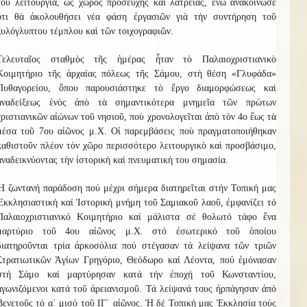
του λειτουργία, ὡς χ
ῶ
ρος προσευχῆς καὶ λατρείας, ἐνῶ ἀνακοίνωσε
ὅτι θὰ ἀκολουθήσει νέα φάση ἐργασιῶν γιὰ τὴ
ν
συντήρηση τοῦ
ξυλόγλυπτου τέμπλου καὶ τῶν τοιχογραφιῶν.
Τελευταῖος σταθμὸς τῆς ἡμέρας ἦταν τὸ Παλαιοχριστιανικὸ
Κοιμητήριο τῆς ἀρχαίας πόλεως τῆς Σάμου, στὴ θέση «Γλυφάδα»
Πυθαγορείου, ὅπου παρουσιάστηκε τὸ ἔργο διαμορφώσεως καὶ
ἀναδείξεως ἑνὸς ἀπὸ τὰ σημαντικότερα μνημεῖα τῶν πρώτων
χριστιανικῶν αἰώνων τοῦ νησιοῦ, ποὺ χρονολογεῖται ἀπὸ τὸν 4ο ἕως τὰ
μέσα τοῦ 7ου αἰῶνος μ.Χ. Οἱ παρεμβάσεις ποὺ πραγματοποιήθηκαν
καθιστοῦν πλέον τὸν χ
ῶ
ρο περισσότερο λειτουργικὸ καὶ προσβάσιμο,
ἀναδεικνύοντας τὴν ἱστορικὴ καὶ πνευματικὴ του σημασία.
Ἡ ζωντανή παράδοση πού μέχρι σήμερα διατηρεῖται στήν Τοπική μας
Ἐκκλησιαστική καί Ἱστορική μνήμη τοῦ Σαμιακοῦ λαοῦ, ἐμφανίζει τό
Παλαιοχριστιανικό Κοιμητήριο καί μάλιστα σέ θολωτό τάφο ἕνα
μαρτύριο τοῦ 4ου αἰῶνος μ.Χ. στό ἐσωτερικό τοῦ ὁποίου
διατηροῦνται τρία ἀρκοσόλια πού στέγασαν τά λείψανα τῶν τριῶν
Στρατιωτικῶν Ἁγίων Γρηγόριο, Θεόδωρο καί Λέοντα, πού ἐμόνασαν
στή Σάμο καί μαρτύρησαν κατά τήν ἐποχή τοῦ Κωνσταντίου,
ἀγωνιζόμενοι κατά τοῦ ἀρειανισμοῦ. Τά λείψανά τους ἠρπάγησαν ἀπό
Βενετοῦς τό α΄ μισό τοῦ ΙΓ΄ αἰῶνος. Ἡ δέ Τοπική μας Ἐκκλησία τούς