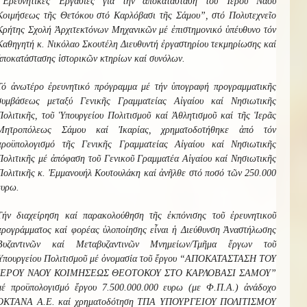
“Ἐρευνητικές Ἐργασίες γιά τήν ἀποκατάσταση τοῦ Ἱεροῦ Ναοῦ
Κοιμήσεως τῆς Θετόκου στό Καρλόβασι τῆς Σάμου”, στό Πολυτεχνεῖο
Κρήτης Σχολή Ἀρχιτεκτόνων Μηχανικῶν μέ ἐπιστημονικό ὑπέυθυνο τόν
Καθηγητή κ. Νικόλαο Σκουτέλη Διευθυντή ἐργαστηρίου τεκμηρίωσης καί
ἀποκατάστασης ἱστορικῶν κτηρίων καί συνόλων.
Τό ἀνωτέρο ἐρευνητικό πρόγραμμα μέ τήν ὑπογραφή προγραμματικῆς
συμβάσεως μεταξύ Γενικῆς Γραμματείας Αἰγαίου καί Νησιωτικῆς
Πολιτικῆς, τοῦ Ὑπουργείου Πολιτισμοῦ καί Ἀθλητισμοῦ καί τῆς Ἱερᾶς
Μητροπόλεως Σάμου καί Ἰκαρίας, χρηματοδοτήθηκε ἀπό τόν
προϋπολογισμό τῆς Γενικῆς Γραμματείας Αἰγαίου καί Νησιωτικῆς
Πολιτικῆς μέ ἀπόφαση τοῦ Γενικοῦ Γραμματέα Αἰγαίου καί Νησιωτικῆς
Πολιτικῆς κ. Ἐμμανουήλ Κουτουλάκη καί ἀνῆλθε στό ποσό τῶν 250.000
ευρω.
Τήν διαχείρηση καί παρακολούθηση τῆς ἐκπόνισης τοῦ ἐρευνητικοῦ
προγράμματος καί φορέας ὑλοποίησης εἶναι ἡ Διεύθυνση Ἀναστήλωσης
Βυζαντινῶν καί Μεταβυζαντινῶν Μνημείων/Τμῆμα ἔργων τοῦ
Ὑπουργείου Πολιτισμοῦ μέ ὁνομασία τοῦ ἔργου “ΑΠΟΚΑΤΑΣΤΑΣΗ ΤΟΥ
ΙΕΡΟΥ ΝΑΟΥ ΚΟΙΜΗΣΕΩΣ ΘΕΟΤΟΚΟΥ ΣΤΟ ΚΑΡΛΟΒΑΣΙ ΣΑΜΟΥ”
μέ προϋπολογισμό ἔργου 7.500.000.000 ευρω (με Φ.Π.Α.) ἀνάδοχο
ΟΚΤΑΝΑ Α.Ε. καί χρηματοδότηση ΤΠΑ ΥΠΟΥΡΓΕΙΟΥ ΠΟΛΙΤΙΣΜΟΥ