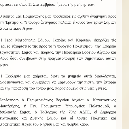
ἑορτάζει ἐτησίως 11 Σεπτεμβρίου, ἡμέρα τῆς μνήμης των.
Ὁ σεπτός μας Ποιμενάρχης μας προσέφερε εἰς αγαθήν ἀνάμνησιν πρός
τήν Ἐρίτιμο κ. Ὑπουργό ἀντίγραφο παλαιᾶς εἰκόνος τῶν τριῶν Σαμίων
Στρατιωτικῶν Ἁγίων.
Ἡ Ἱερὰ Μητρόπολις Σάμου, Ἰκαρίας καὶ Κορσεῶν ἐκφράζει τὶς
θερμὲς εὐχαριστίες της πρὸς τὸ Ὑπουργεῖο Πολιτισμοῦ, τὴν Ἐφορεία
Ἀρχαιοτήτων Σάμου καὶ Ἰκαρίας, τὴν Περιφέρεια Βορείου Αἰγαίου καὶ
ὅλους ὅσοι συνέβαλαν στὴν πραγματοποίηση τῶν σημαντικῶν αὐτῶν
ἔργων.
Ἡ Ἐκκλησία μας χαίρεται, διότι τὰ μνημεῖα αὐτὰ διασώζονται,
ἀναδεικνύονται καὶ συνεχίζουν νὰ μαρτυροῦν τὴν πίστη, τὴν ἱστορία
καὶ τὴν παράδοση τοῦ τόπου μας, παραδιδόμενα στὶς νέες γενεές.
Παρέστησαν
ὁ Περιφερειάρχης Βορείου Αίγαίου κ. Κωνσταντίνος
Μουτζούρης, ἡ Γεν. Γραμματέας Ὑπουργείου Πολιτισμοῦ, ὁ
Βουλευτῆς Σάμου, ὁ Ταξίαρχος τῆς 79ης ΑΔΤΕ, οἱ Δήμαρχοι
Ἀνατολικῆς καί Δυτικῆς Σάμου καί οἱ λοιπές Πολιτικές καί
Στρατιωτικές Ἀρχές τοῦ Νησιοῦ μας καί πλῆθος λαοῦ.