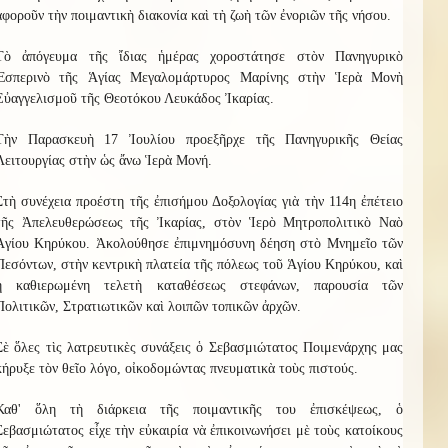
ἀφοροῦν τὴν ποιμαντικὴ διακονία καὶ τὴ ζωὴ τῶν ἐνοριῶν τῆς νήσου.
Τὸ ἀπόγευμα τῆς ἴδιας ἡμέρας χοροστάτησε στὸν Πανηγυρικὸ
Ἑσπερινὸ τῆς Ἁγίας Μεγαλομάρτυρος Μαρίνης στὴν Ἱερὰ Μονὴ
Εὐαγγελισμοῦ τῆς Θεοτόκου Λευκάδος Ἰκαρίας.
Τὴν Παρασκευὴ 17 Ἰουλίου προεξῆρχε τῆς Πανηγυρικῆς Θείας
Λειτουργίας στὴν ὡς ἄνω Ἱερὰ Μονή.
Στὴ συνέχεια προέστη τῆς ἐπισήμου Δοξολογίας γιὰ τὴν 114η ἐπέτειο
τῆς Ἀπελευθερώσεως τῆς Ἰκαρίας, στὸν Ἱερὸ Μητροπολιτικὸ Ναὸ
Ἁγίου Κηρύκου. Ἀκολούθησε ἐπιμνημόσυνη δέηση στὸ Μνημεῖο τῶν
Πεσόντων, στὴν κεντρικὴ πλατεία τῆς πόλεως τοῦ Ἁγίου Κηρύκου, καὶ
ἡ καθιερωμένη τελετὴ καταθέσεως στεφάνων, παρουσία τῶν
Πολιτικῶν, Στρατιωτικῶν καὶ λοιπῶν τοπικῶν ἀρχῶν.
Σὲ ὅλες τὶς λατρευτικὲς συνάξεις ὁ Σεβασμιώτατος Ποιμενάρχης μας
κήρυξε τὸν θεῖο λόγο, οἰκοδομώντας πνευματικὰ τοὺς πιστούς.
Καθ' ὅλη τὴ διάρκεια τῆς ποιμαντικῆς του ἐπισκέψεως, ὁ
Σεβασμιώτατος εἶχε τὴν εὐκαιρία νὰ ἐπικοινωνήσει μὲ τοὺς κατοίκους