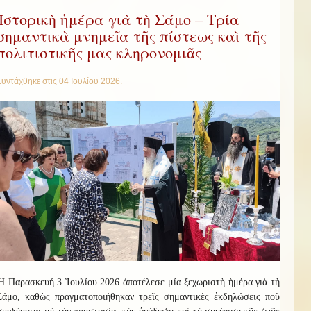
Ἱστορικὴ ἡμέρα γιὰ τὴ Σάμο – Τρία
σημαντικὰ μνημεῖα τῆς πίστεως καὶ τῆς
πολιτιστικῆς μας κληρονομιᾶς
Συντάχθηκε στις
04 Ιουλίου 2026
.
Ἡ Παρασκευή 3 Ἰουλίου 2026 ἀποτέλεσε μία ξεχωριστὴ ἡμέρα γιὰ τὴ
Σάμο, καθὼς πραγματοποιήθηκαν τρεῖς σημαντικὲς ἐκδηλώσεις ποὺ