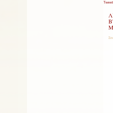
Tweet
Λ
Β
Μ
Συν