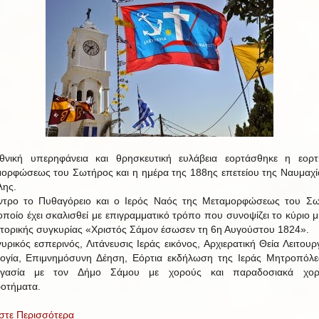
νική υπερηφάνεια και θρησκευτική ευλάβεια εορτάσθηκε η εορ
ορφώσεως του Σωτήρος και η ημέρα της 188ης επετείου της Ναυμαχί
ης.
ντρο το Πυθαγόρειο και ο Ιερός Ναός της Μεταμορφώσεως του Σ
οποίο έχει σκαλισθεί με επιγραμματικό τρόπο που συνοψίζει το κύριο 
στορικής συγκυρίας «Χριστός Σάμον έσωσεν τη 6η Αυγούστου 1824».
υρικός εσπερινός, Λιτάνευσις Ιεράς εικόνος, Αρχιερατική Θεία Λειτουργ
ογία, Επιμνημόσυνη Δέηση, Εόρτια εκδήλωση της Ιεράς Μητροπόλ
ργασία με τον Δήμο Σάμου με χορούς και παραδοσιακά χορε
οτήματα.
στε Περισσότερα