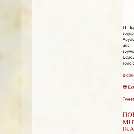
Ἡ Ἱε
εὐχαρ
Αὐγού
μας, 
εὐγνω
Σάμου
τούς 
Διαβά
Εκ
Tweet
ΠΟ
ΜΗ
ΙΚΑ