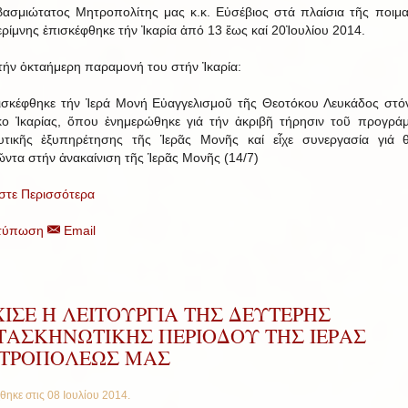
ασμιώτατος Μητροπολίτης μας κ.κ. Εὐσέβιος στά πλαίσια τῆς ποιμα
ερίμνης ἐπισκέφθηκε τήν Ἰκαρία ἀπό 13 ἕως καί 20Ἰουλίου 2014.
τήν ὀκταήμερη παραμονή του στήν Ἰκαρία:
σκέφθηκε τήν Ἱερά Μονή Εὐαγγελισμοῦ τῆς Θεοτόκου Λευκάδος στό
ο Ἰκαρίας, ὅπου ἐνημερώθηκε γιά τήν ἀκριβῆ τήρησιν τοῦ προγρά
υτικῆς ἐξυπηρέτησης τῆς Ἱερᾶς Μονῆς καί εἶχε συνεργασία γιά 
ντα στήν ἀνακαίνιση τῆς Ἱερᾶς Μονῆς (14/7)
στε Περισσότερα
τύπωση
Email
ΙΣΕ Η ΛΕΙΤΟΥΡΓΙΑ ΤΗΣ ΔΕΥΤΕΡΗΣ
ΤΑΣΚΗΝΩΤΙΚΗΣ ΠΕΡΙΟΔΟΥ ΤΗΣ ΙΕΡΑΣ
ΤΡΟΠΟΛΕΩΣ ΜΑΣ
θηκε στις
08 Ιουλίου 2014
.