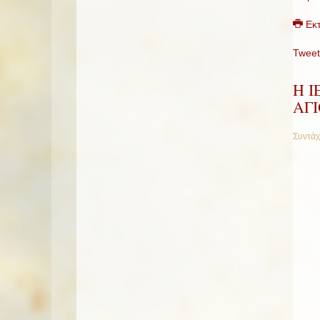
Εκ
Tweet
Η 
ΑΓ
Συντάχ