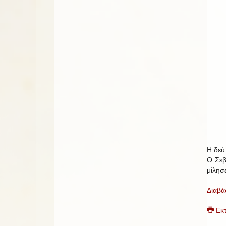
Η δεύ
Ο Σεβ
μίλησ
Διαβά
Εκ