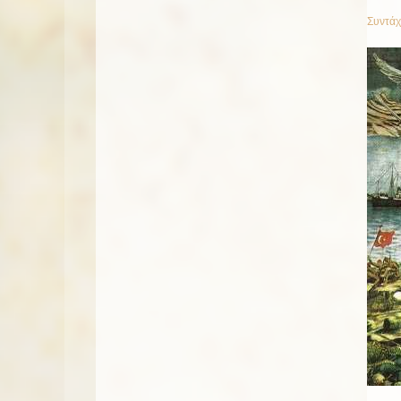
Συντάχ