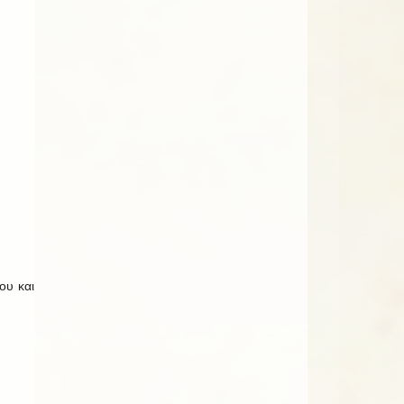
ου και