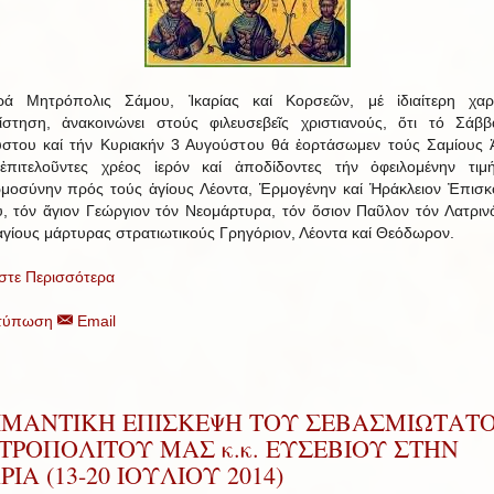
ρά Μητρόπολις Σάμου, Ἰκαρίας καί Κορσεῶν, μέ ἰδιαίτερη χαρ
ίστηση, ἀνακοινώνει στούς φιλευσεβεῖς χριστιανούς, ὅτι τό Σάβ
στου καί τήν Κυριακήν 3 Αυγούστου θά ἑορτάσωμεν τούς Σαμίους 
ἐπιτελοῦντες χρέος ἱερόν καί ἀποδίδοντες τήν ὀφειλομένην τιμ
μοσύνην πρός τούς ἁγίους Λέοντα, Ἑρμογένην καί Ἡράκλειον Ἐπισ
, τόν ἅγιον Γεώργιον τόν Νεομάρτυρα, τόν ὅσιον Παῦλον τόν Λατρινό
ἁγίους μάρτυρας στρατιωτικούς Γρηγόριον, Λέοντα καί Θεόδωρον.
στε Περισσότερα
τύπωση
Email
ΙΜΑΝΤΙΚΗ ΕΠΙΣΚΕΨΗ ΤΟΥ ΣΕΒΑΣΜΙΩΤΑΤ
ΤΡΟΠΟΛΙΤΟΥ ΜΑΣ κ.κ. ΕΥΣΕΒΙΟΥ ΣΤΗΝ
ΡΙΑ (13-20 ΙΟΥΛΙΟΥ 2014)