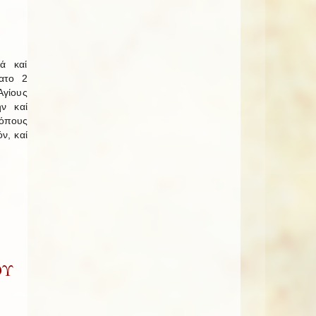
ά καί
βατο 2
Ἁγίους
ήν καί
κόπους
ν, καί
ΟΥ