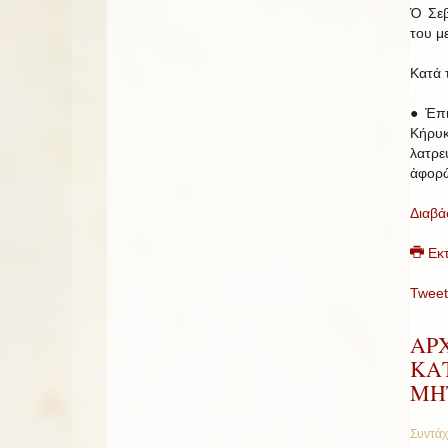
Ὁ Σεβ
του μ
Κατά 
● Ἐπι
Κήρυκ
λατρε
ἀφορῶ
Διαβά
Εκ
Tweet
AΡΧ
ΚΑ
ΜΗ
Συντάχ