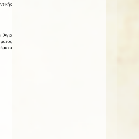
ντικῆς
ν Ἅγιο
μματος
θέματα