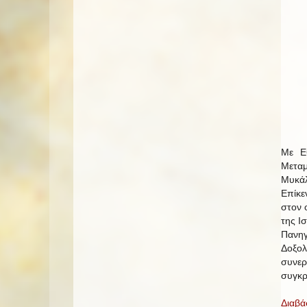
Με Εθ
Μεταμ
Μυκάλ
Επίκε
στον 
της Ι
Πανηγ
Δοξολ
συνε
συγκρ
Διαβά