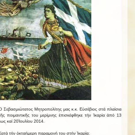
Ὁ Σεβασμιώτατος Μητροπολίτης μας κ.κ. Εὐσέβιος στά πλαίσια
τῆς ποιμαντικῆς του μερίμνης ἐπισκέφθηκε τήν Ἰκαρία ἀπό 13
ἕως καί 20Ἰουλίου 2014.
Κατά τήν ὀκταήμερη παραμονή του στήν Ἰκαρία: