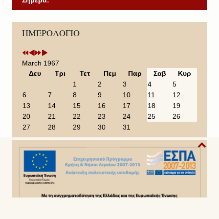
P
P
N
N
ΗΜΕΡΟΛΟΓΙΟ
r
r
e
e
e
e
x
x
v
v
t
t
i
i
Y
M
March 1967
o
o
e
o
Δευ
Τρι
Τετ
Πεμ
Παρ
Σαβ
Κυρ
u
u
a
n
1
2
3
4
5
s
s
r
t
6
7
8
9
10
11
12
Y
M
h
13
14
15
16
17
18
19
e
o
20
21
22
23
24
25
26
a
n
27
28
29
30
31
r
t
h
Copyright© 2014 - 2022
Ιερά Μητρόπολη Σάμου,Ικαρίας &