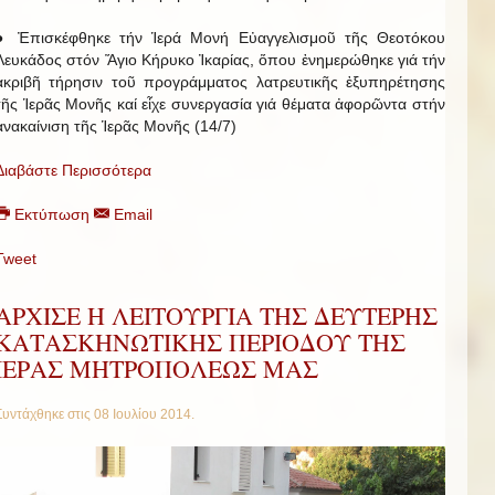
● Ἐπισκέφθηκε τήν Ἱερά Μονή Εὐαγγελισμοῦ τῆς Θεοτόκου
Λευκάδος στόν Ἅγιο Κήρυκο Ἰκαρίας, ὅπου ἐνημερώθηκε γιά τήν
ἀκριβῆ τήρησιν τοῦ προγράμματος λατρευτικῆς ἐξυπηρέτησης
τῆς Ἱερᾶς Μονῆς καί εἶχε συνεργασία γιά θέματα ἀφορῶντα στήν
ἀνακαίνιση τῆς Ἱερᾶς Μονῆς (14/7)
Διαβάστε Περισσότερα
Εκτύπωση
Email
Tweet
AΡΧΙΣΕ Η ΛΕΙΤΟΥΡΓΙΑ ΤΗΣ ΔΕΥΤΕΡΗΣ
ΚΑΤΑΣΚΗΝΩΤΙΚΗΣ ΠΕΡΙΟΔΟΥ ΤΗΣ
ΙΕΡΑΣ ΜΗΤΡΟΠΟΛΕΩΣ ΜΑΣ
Συντάχθηκε στις
08 Ιουλίου 2014
.