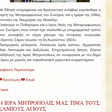
Με Εθνική υπερηφάνεια και θρησκευτική ευλάβεια εορτάσθηκε η
εορτή της Μεταμορφώσεως του Σωτήρος και η ημέρα της 188ης
επετείου της Ναυμαχίας της Μυκάλης.
Επίκεντρο το Πυθαγόρειο και ο Ιερός Ναός της Μεταμορφώσεως
του Σωτήρος στον οποίο έχει σκαλισθεί με επιγραμματικό τρόπο
που συνοψίζει το κύριο μήνυμα της Ιστορικής συγκυρίας
«Χριστός Σάμον έσωσεν τη 6η Αυγούστου 1824».
Πανηγυρικός εσπερινός, Λιτάνευσις Ιεράς εικόνος, Αρχιερατική
Θεία Λειτουργία και Δοξολογία, Επιμνημόσυνη Δέηση, Εόρτια
εκδήλωση της Ιεράς Μητροπόλεως σε συνεργασία με τον Δήμο
Σάμου με χορούς και παραδοσιακά χορευτικά συγκροτήματα.
Διαβάστε Περισσότερα
Εκτύπωση
Email
Tweet
Η ΙΕΡΑ ΜΗΤΡΟΠΟΛΙΣ ΜΑΣ ΤΙΜΑ ΤΟΥΣ
ΣΑΜΙΟΥΣ ΑΓΙΟΥΣ