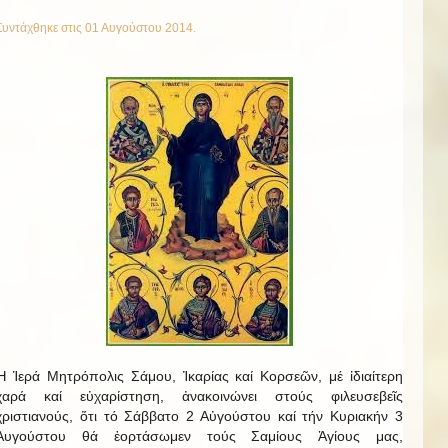
Συντάχθηκε στις
01 Αυγούστου 2014
.
Ἡ Ἱερά Μητρόπολις Σάμου, Ἰκαρίας καί Κορσεῶν, μέ ἰδιαίτερη
χαρά καί εὐχαρίστηση, ἀνακοινώνει στούς φιλευσεβεῖς
χριστιανούς, ὅτι τό Σάββατο 2 Αὐγούστου καί τήν Κυριακήν 3
Αυγούστου θά ἑορτάσωμεν τούς Σαμίους Ἁγίους μας,