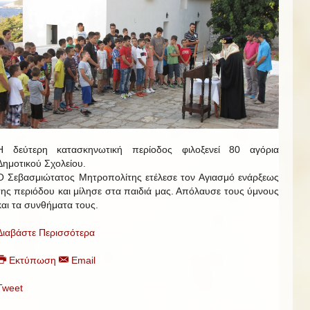
Η δεύτερη κατασκηνωτική περίοδος φιλοξενεί 80 αγόρια
Δημοτικού Σχολείου.
Ο Σεβασμιώτατος Μητροπολίτης ετέλεσε τον Αγιασμό ενάρξεως
της περιόδου και μίλησε στα παιδιά μας. Απόλαυσε τους ύμνους
και τα συνθήματα τους.
Διαβάστε Περισσότερα
Εκτύπωση
Email
Tweet