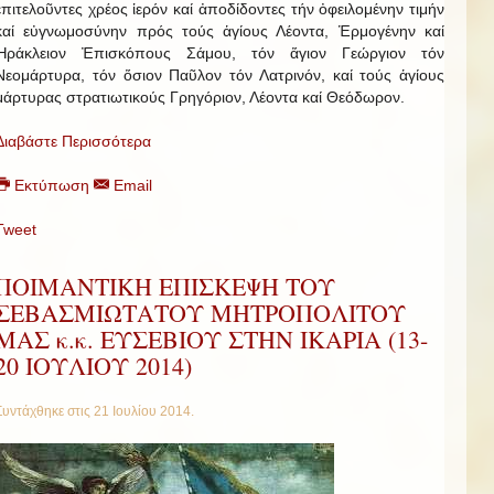
ἐπιτελοῦντες χρέος ἱερόν καί ἀποδίδοντες τήν ὀφειλομένην τιμήν
καί εὐγνωμοσύνην πρός τούς ἁγίους Λέοντα, Ἑρμογένην καί
Ἡράκλειον Ἐπισκόπους Σάμου, τόν ἅγιον Γεώργιον τόν
Νεομάρτυρα, τόν ὅσιον Παῦλον τόν Λατρινόν, καί τούς ἁγίους
μάρτυρας στρατιωτικούς Γρηγόριον, Λέοντα καί Θεόδωρον.
Διαβάστε Περισσότερα
Εκτύπωση
Email
Tweet
ΠΟΙΜΑΝΤΙΚΗ ΕΠΙΣΚΕΨΗ ΤΟΥ
ΣΕΒΑΣΜΙΩΤΑΤΟΥ ΜΗΤΡΟΠΟΛΙΤΟΥ
ΜΑΣ κ.κ. ΕΥΣΕΒΙΟΥ ΣΤΗΝ ΙΚΑΡΙΑ (13-
20 ΙΟΥΛΙΟΥ 2014)
Συντάχθηκε στις
21 Ιουλίου 2014
.