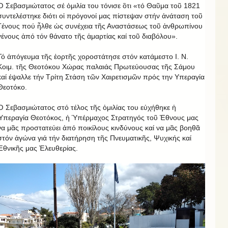
Ὁ Σεβασμιώτατος σέ ὁμιλία του τόνισε ὃτι «τό Θαῦμα τοῦ 1821
συντελέστηκε διότι οἱ πρόγονοί μας πίστεψαν στήν ἀνάταση τοῦ
Γένους πού ἦλθε ὠς συνέχεια τῆς Αναστάσεως τοῦ ἁνθρωπίνου
γένους ἀπό τόν θάνατο τῆς ἁμαρτίας καί τοῦ διαβόλου».
Τό ἀπόγευμα τῆς ἐορτῆς χοροστάτησε στόν κατάμεστο Ι. Ν.
Κοιμ. τῆς Θεοτόκου Χώρας παλαιάς Πρωτεύουσας τῆς Σάμου
καί έψαλλε τήν Τρίτη Στάση τῶν Χαιρετισμῶν πρός την Υπεραγία
Θεοτόκο.
Ὁ Σεβασμιώτατος στό τέλος τῆς ὁμιλίας του εὐχήθηκε ἡ
Ὑπεραγία Θεοτόκος, ἡ Ὑπέρμαχος Στρατηγός τοῦ Ἐθνους μας
να μᾶς προστατεύει ἀπό ποικίλους κινδύνους καί να μᾶς βοηθᾶ
στόν ἀγώνα γιά τήν διατήρηση τῆς Πνευματικῆς, Ψυχικής καί
Ἐθνικῆς μας Ἐλευθερίας.