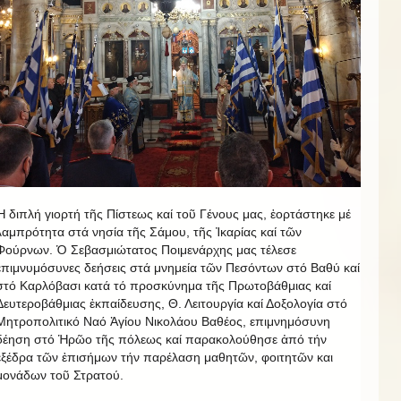
Ἡ διπλή γιορτή τῆς Πίστεως καί τοῦ Γένους μας, ἑορτάστηκε μέ
λαμπρότητα στά νησία τῆς Σάμου, τῆς Ἰκαρίας καί τῶν
Φούρνων. Ὁ Σεβασμιώτατος Ποιμενάρχης μας τέλεσε
επιμνυμόσυνες δεήσεις στά μνημεία τῶν Πεσόντων στό Βαθύ καί
στό Καρλόβασι κατά τό προσκύνημα τῆς Πρωτοβάθμιας καί
Δευτεροβάθμιας ἐκπαίδευσης, Θ. Λειτουργία καί Δοξολογία στό
Μητροπολιτικό Ναό Ἁγίου Νικολάου Βαθέος, επιμνημόσυνη
δέηση στό Ἡρῶο τῆς πόλεως καί παρακολούθησε ἀπό τήν
ἐξέδρα τῶν ἐπισήμων τήν παρέλαση μαθητῶν, φοιτητῶν και
μονάδων τοῦ Στρατού.