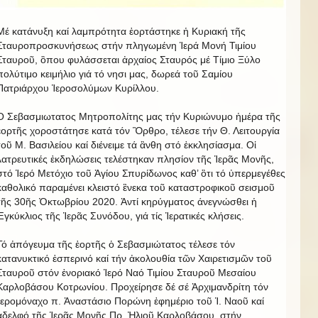
Μέ κατάνυξη καί λαμπρότητα ἑορτάστηκε ἡ Κυριακή τῆς
Σταυροπροσκυνήσεως στήν πληγωμένη Ἱερά Μονή Τιμίου
Σταυροῦ, ὃπου φυλάσσεται ἀρχαίος Σταυρός μέ Τίμιο Ξύλο
πολύτιμο κειμήλιο γιά τό νησι μας, δωρεά τοῦ Σαμίου
Πατριάρχου Ἱεροσολύμων Κυρίλλου.
Ο Σεβασμιωτατος Μητροπολίτης μας τήν Κυριώνυμο ἡμέρα τῆς
ἑορτῆς χοροστάτησε κατά τόν Ὂρθρο, τέλεσε τήν Θ. Λειτουργία
τοῦ Μ. Βασιλείου καί διένειμε τά ἂνθη στό ἐκκλησίασμα. Οἱ
λατρευτικές ἐκδηλώσεις τελέστηκαν πλησίον τῆς Ἱερᾶς Μονῆς,
στό Ἱερό Μετόχιο τοῦ Ἁγίου Σπυρίδωνος καθ’ ὃτι τό ὐπερμεγέθες
καθολικό παραμένει κλειστό ἓνεκα τοῦ καταστροφικοῦ σεισμοῦ
τῆς 30ῆς Ὀκτωβρίου 2020. Ἀντί κηρύγματος άνεγνώσθει ἡ
Ἐγκύκλιος τῆς Ἱερᾶς Συνόδου, γιά τίς Ἱερατικές κλήσεις.
Τό ἀπόγευμα τῆς ἑορτῆς ὁ Σεβασμιώτατος τέλεσε τόν
κατανυκτικό ἑσπερινό καί τήν ἀκολουθία τῶν Χαιρετισμῶν τοῦ
Σταυροῦ στόν ἐνοριακό Ἱερό Ναό Τιμίου Σταυροῦ Μεσαίου
Καρλοβάσου Κοτρωνίου. Προχείρησε δέ σέ Ἀρχιμανδρίτη τόν
Ἱερομόναχο π. Ἀναστάσιο Πορώνη ἐφημέριο τοῦ Ἱ. Ναοῦ καί
ἀδελφό τῆς Ἱερᾶς Μονῆς Πρ. Ἠλιοῦ Καρλοβάσου, στήν