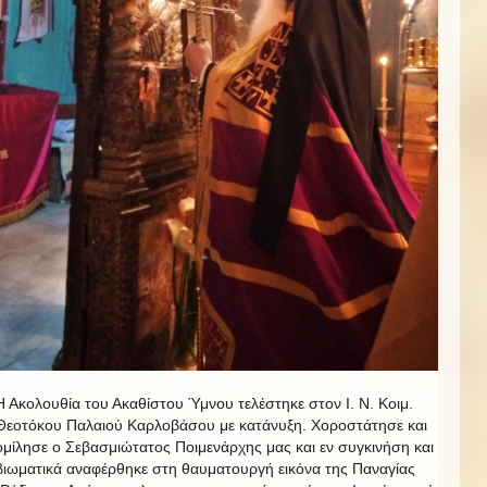
Η Ακολουθία του Ακαθίστου Ύμνου τελέστηκε στον Ι. Ν. Κοιμ.
Θεοτόκου Παλαιού Καρλοβάσου με κατάνυξη. Χοροστάτησε και
ομίλησε ο Σεβασμιώτατος Ποιμενάρχης μας και εν συγκινήση και
βιωματικά αναφέρθηκε στη θαυματουργή εικόνα της Παναγίας