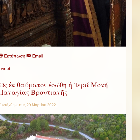
Εκτύπωση
Email
Tweet
Ὡς ἐκ θαύματος ἐσώθη ἡ Ἱερά Μονή
Παναγίας Βροντιανῆς
Συντάχθηκε στις
29 Μαρτίου 2022
.