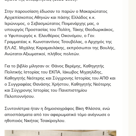
Στην παρουσίαση έδωσαν το παρών ο Μακαριώτατος
Αρχιεπίσκοπος Αθηνών και πάσης Ελλάδος κ.κ.
Ιερώνυμος, ο Σεβασμιώτατος Ποιμενάρχης μας, ο
υπουργός Προστασίας του Πολίτη, Τάκης Θεοδωρικάκος,
ο Υφυπουργός κ. Ελευθέριος Οικονόμου, ο Γεν.
Γραμματέας κ. Κωνσταντίνος Τσουβόλας, ο Αρχηγός της
ΕΛ.ΑΣ. Μιχάλης Καραμανλάκης, εκπρόσωποι της Βουλής,
Ανώτατοι Αξιωματικοί, πλήθος πολιτών.
Για το βιβλίο μίλησαν οι: Θάνος Βερέμης, Καθηγητής
Πολιτικής Ιστορίας του ΕΚΠΑ, Ιάκωβος Μιχαηλίδης,
Καθηγητής Νεότερης και Σύγχρονης Ιστορίας του ΑΠΘ και
ο Συγγραφέας Θανάσης Χρήστου, Καθηγητής Νεότερης
και Σύγχρονης Ιστορίας του Πανεπιστημίου
Πελοποννήσου.
Συντονίστρια ήταν η δημοσιογράφος Βίκη Φλέσσα, ενώ
αποσπάσματα από τον αφιερωματικό τόμο ανέγνωσε ο
ηθοποιός Νικήτας Τσακίρογλου.