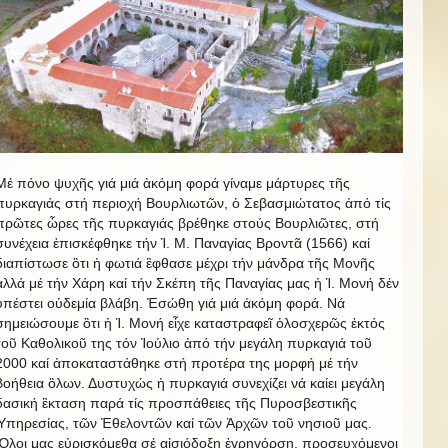
Μέ πόνο ψυχῆς γιά μιά ἀκόμη φορά γίναμε μάρτυρες τῆς
πυρκαγιάς στή περιοχή Βουρλιωτῶν, ὁ Σεβασμιώτατος ἀπό τίς
πρῶτες ὦρες τῆς πυρκαγιάς βρέθηκε στούς Βουρλιῶτες, στή
συνέχεια ἐπισκέφθηκε τήν Ἱ. Μ. Παναγίας Βροντᾶ (1566) καί
διαπίστωσε ὃτι ἡ φωτιά ἒφθασε μέχρι τήν μάνδρα τῆς Μονῆς
ἀλλά μέ τήν Χάρη καί τήν Σκέπη τῆς Παναγίας μας ἡ Ἱ. Μονή δέν
ὑπέστει οὐδεμία βλάβη. Ἐσώθη γιά μιά ἀκόμη φορά. Νά
σημειώσουμε ὃτι ἡ Ἱ. Μονή εἶχε καταστραφεῖ ὁλοσχερῶς ἐκτός
τοῦ Καθολικοῦ της τόν Ἰούλιο ἀπό τήν μεγάλη πυρκαγιά τοῦ
2000 καί ἀποκαταστάθηκε στή προτέρα της μορφή μέ τήν
βοήθεια ὂλων. Δυστυχώς ἡ πυρκαγιά συνεχίζει νά καίει μεγάλη
δασική ἒκταση παρά τίς προσπάθειες τῆς Πυροσβεστικῆς
Ὑπηρεσίας, τῶν Ἐθελοντῶν καί τῶν Ἀρχῶν τοῦ νησιοῦ μας.
Ὃλοι μας εὐρισκόμεθα σέ αἰσιόδοξη ἐγρηγόρση, προσευχόμενοι