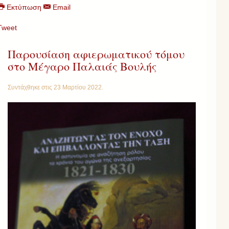
Εκτύπωση
Email
Tweet
Παρουσίαση αφιερωματικού τόμου
στο Μέγαρο Παλαιάς Βουλής
Συντάχθηκε στις
23 Μαρτίου 2022
.