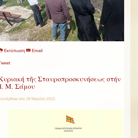
Εκτύπωση
Email
Tweet
Κυριακή τῆς Σταυροπροσκυνήσεως στήν
Ἱ. Μ. Σάμου
Συντάχθηκε στις
28 Μαρτίου 2022
.