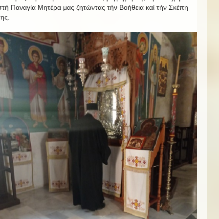
στή Παναγία Μητέρα μας ζητώντας τήν Βοήθεια καί τήν Σκέπη
της.