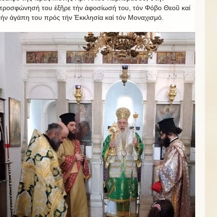
προσφώνησή του ἐξῆρε τήν ἀφοσίωσή του, τόν Φόβο Θεοῦ καί
τήν ἀγάπη του πρός τήν Ἐκκλησία καί τόν Μοναχισμό.