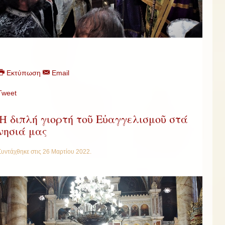
Εκτύπωση
Email
Tweet
Ἡ διπλή γιορτή τοῦ Εὐαγγελισμοῦ στά
νησιά μας
Συντάχθηκε στις
26 Μαρτίου 2022
.