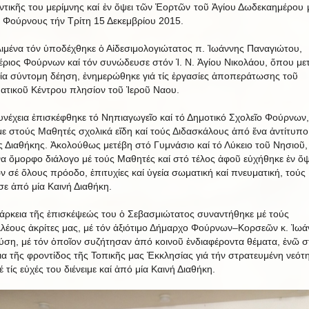
ντικῆς του μερίμνης καί ἐν ὄψει τῶν Ἑορτῶν τοῦ Ἁγίου Δωδεκαημέρου 
 Φούρνους τήν Τρίτη 15 Δεκεμβρίου 2015.
λιμένα τόν ὑποδέχθηκε ὁ Αἰδεσιμολογιώτατος π. Ἰωάννης Παναγιώτου,
ριος Φούρνων καί τόν συνώδευσε στόν Ἱ. Ν. Ἁγίου Νικολάου, ὅπου με
ία σύντομη δέηση, ἐνημερώθηκε γιά τίς ἐργασίες ἀποπεράτωσης τοῦ
ατικοῦ Κέντρου πλησίον τοῦ Ἱεροῦ Ναου.
υνέχεια ἐπισκέφθηκε τό Νηπιαγωγεῖο καί τό Δημοτικό Σχολεῖο Φούρνων
ιμε στούς Μαθητές σχολικά εἴδη καί τούς Διδασκάλους ἀπό ἕνα ἀντίτυπο
ς Διαθήκης. Ἀκολούθως μετέβη στό Γυμνάσιο καί τό Λύκειο τοῦ Νησιοῦ
ἕνα ὄμορφο διάλογο μέ τούς Μαθητές καί στό τέλος ἀφοῦ εὐχήθηκε ἐν ὄψ
ν σέ ὅλους πρόοδο, ἐπιτυχίες καί ὑγεία σωματική καί πνευματική, τούς
ε ἀπό μία Καινή Διαθήκη.
ιάρκεια τῆς ἐπισκέψεώς του ὁ Σεβασμιώτατος συναντήθηκε μέ τούς
λέους ἀκρίτες μας, μέ τόν ἀξιότιμο Δήμαρχο Φούρνων–Κορσεῶν κ. Ἰωά
ση, μέ τόν ὁποῖον συζήτησαν ἀπό κοινοῦ ἐνδιαφέροντα θέματα, ἐνῶ σ
ια τῆς φροντίδος τῆς Τοπικῆς μας Ἐκκλησίας γιά τήν στρατευμένη νεότ
έ τίς εὐχές του διένειμε καί ἀπό μία Καινή Διαθήκη.