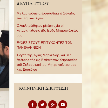
ΔΕΛΤΙΑ ΤΥΠΟΥ
Με λαμπρότητα ἑορτάσθηκε ἡ Σύναξις
τῶν Σαμίων Ἁγίων
Ὁλοκληρώθηκαν μὲ ἐπιτυχία οἱ
κατασκηνώσεις τῆς Ἱερᾶς Μητροπόλεώς
μας
ΕΥΧΕΣ ΣΤΟΥΣ ΕΠΙΤΥΧΟΝΤΕΣ ΤΩΝ
ΠΑΝΕΛΛΗΝΙΩΝ
Ἑορτὴ τῆς Ἁγίας Μαρκέλλης καὶ 31η
ἐπέτειος τῆς εἰς Ἐπίσκοπον Χειροτονίας
τοῦ Σεβασμιωτάτου Μητροπολίτου μας
κ.κ. Εὐσεβίου
ΚΟΙΝΩΝΙΚΗ ΔΙΚΤΥΩΣΗ