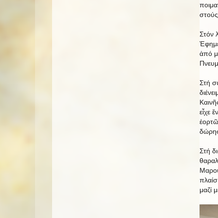
ποιμα
στούς
Στόν 
Ἐφημέ
ἀπό μ
Πνευμ
Στή σ
διένε
Καινῆ
εἶχε 
ἑορτῶ
δώρησ
Στή δ
θαραλ
Μαρού
πλαίσ
μαζί μ