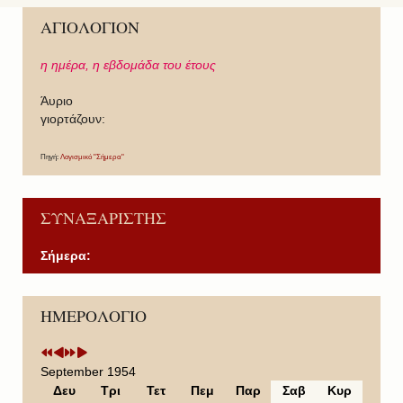
ΑΓΙΟΛΟΓΙΟΝ
η ημέρα,
η εβδομάδα του έτους
Άυριο
γιορτάζουν:
Πηγή:
Λογισμικό "Σήμερα"
ΣΥΝΑΞΑΡΙΣΤΗΣ
Σήμερα:
P
P
N
N
ΗΜΕΡΟΛΟΓΙΟ
r
r
e
e
e
e
x
x
v
v
t
t
i
i
Y
M
September 1954
o
o
e
o
Δευ
Τρι
Τετ
Πεμ
Παρ
Σαβ
Κυρ