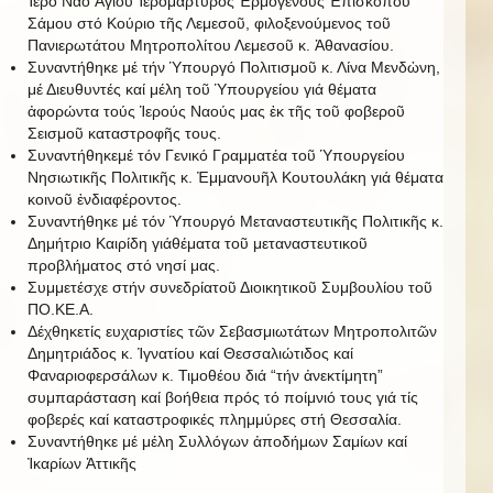
Ἱερό Ναό Ἁγίου Ἱερομάρτυρος Ἐρμογένους Ἐπισκόπου
Σάμου στό Κούριο τῆς Λεμεσοῦ, φιλοξενούμενος τοῦ
Πανιερωτάτου Μητροπολίτου Λεμεσοῦ κ. Ἀθανασίου.
Συναντήθηκε μέ τήν Ὑπουργό Πολιτισμοῦ κ. Λίνα Μενδὠνη,
μέ Διευθυντές καί μέλη τοῦ Ὑπουργείου γιά θέματα
ἀφορώντα τούς Ἱερούς Ναούς μας ἐκ τῆς τοῦ φοβεροῦ
Σεισμοῦ καταστροφῆς τους.
Συναντήθηκεμέ τόν Γενικό Γραμματέα τοῦ Ὑπουργείου
Νησιωτικῆς Πολιτικῆς κ. Ἐμμανουῆλ Κουτουλάκη γιά θέματα
κοινοῦ ἐνδιαφέροντος.
Συναντήθηκε μέ τόν Ὑπουργό Μεταναστευτικῆς Πολιτικῆς κ.
Δημήτριο Καιρίδη γιάθέματα τοῦ μεταναστευτικοῦ
προβλήματος στό νησί μας.
Συμμετέσχε στήν συνεδρίατοῦ Διοικητικοῦ Συμβουλίου τοῦ
ΠΟ.ΚΕ.Α.
Δέχθηκετίς ευχαριστίες τῶν Σεβασμιωτάτων Μητροπολιτῶν
Δημητριάδος κ. Ἰγνατίου καί Θεσσαλιώτιδος καί
Φαναριοφερσάλων κ. Τιμοθέου διά “τήν ἀνεκτίμητη”
συμπαράσταση καί βοήθεια πρός τό ποίμνιό τους γιά τίς
φοβερές καί καταστροφικές πλημμύρες στή Θεσσαλία.
Συναντήθηκε μέ μέλη Συλλόγων ἀποδήμων Σαμίων καί
Ἰκαρίων Ἀττικῆς