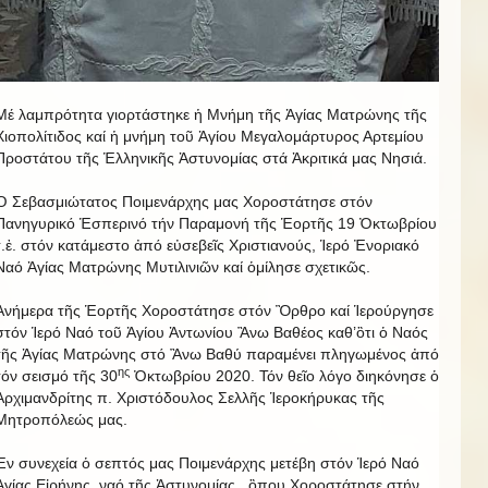
Μέ λαμπρότητα γιορτάστηκε ἡ Μνήμη τῆς Ἁγίας Ματρώνης τῆς
Χιοπολίτιδος καί ἡ μνήμη τοῦ Ἁγίου Μεγαλομάρτυρος Αρτεμίου
Προστάτου τῆς Ἑλληνικῆς Ἀστυνομίας στά Ἀκριτικά μας Νησιά.
Ὁ Σεβασμιώτατος Ποιμενάρχης μας Χοροστάτησε στόν
Πανηγυρικό Ἑσπερινό τήν Παραμονή τῆς Ἑορτῆς 19 Ὀκτωβρίου
τ.ἐ. στόν κατάμεστο ἀπό εὐσεβεῖς Χριστιανούς, Ἱερό Ἐνοριακό
Ναό Ἀγίας Ματρώνης Μυτιλινιῶν καί ὁμίλησε σχετικῶς.
Ἀνήμερα τῆς Ἑορτῆς Χοροστάτησε στόν Ὂρθρο καί Ἱερούργησε
στόν Ἱερό Ναό τοῦ Ἁγίου Ἀντωνίου Ἂνω Βαθέος καθ’ὃτι ὁ Ναός
τῆς Ἁγίας Ματρώνης στό Ἂνω Βαθύ παραμένει πληγωμένος ἀπό
ης
τόν σεισμό τῆς 30
Ὀκτωβρίου 2020. Τόν θεῖο λόγο διηκόνησε ὁ
Ἀρχιμανδρίτης π. Χριστόδουλος Σελλῆς Ἱεροκήρυκας τῆς
Μητροπόλεώς μας.
Ἐν συνεχεία ὁ σεπτός μας Ποιμενάρχης μετέβη στόν Ἱερό Ναό
Ἁγίας Εἰρήνης, ναό τῆς Ἀστυνομίας, ὃπου Χοροστάτησε στήν