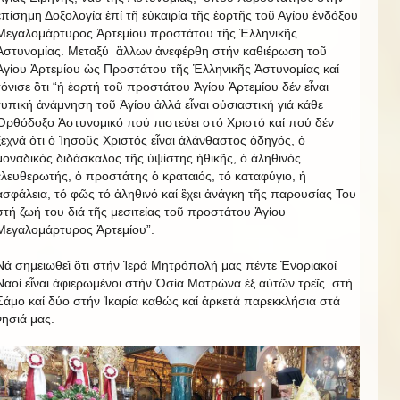
ἐπίσημη Δοξολογία ἐπί τῆ εὐκαιρία τῆς ἑορτῆς τοῦ Αγίου ἐνδόξου
Μεγαλομάρτυρος Ἀρτεμίου προστάτου τῆς Ἑλληνικῆς
Ἀστυνομίας. Μεταξύ ἂλλων ἀνεφέρθη στήν καθιέρωση τοῦ
Ἁγίου Ἀρτεμίου ὡς Προστάτου τῆς Ἑλληνικῆς Ἀστυνομίας καί
τόνισε ὃτι “ἡ ἑορτή τοῦ προστάτου Ἁγίου Ἀρτεμίου δέν εἶναι
τυπική ἀνάμνηση τοῦ Ἁγίου ἀλλά εἶναι οὐσιαστική γιά κάθε
Ὀρθόδοξο Ἀστυνομικό πού πιστεύει στό Χριστό καί πού δέν
ξεχνά ὁτι ὁ Ἰησοῦς Χριστός εἶναι ἀλάνθαστος ὁδηγός, ὁ
μοναδικός διδάσκαλος τῆς ὑψίστης ἡθικῆς, ὁ ἀληθινός
ἐλευθερωτής, ὁ προστάτης ὁ κραταιός, τό καταφύγιο, ἡ
ἀσφάλεια, τό φῶς τό ἀληθινό καί ἒχει ἀνάγκη τῆς παρουσίας Του
στή ζωή του διά τῆς μεσιτείας τοῦ προστάτου Ἁγίου
Μεγαλομάρτυρος Ἀρτεμίου”.
Νά σημειωθεῖ ὃτι στήν Ἱερά Μητρόπολή μας πέντε Ἐνοριακοί
Ναοί εἶναι ἀφιερωμένοι στήν Ὁσία Ματρώνα ἐξ αὐτῶν τρεῖς στή
Σάμο καί δύο στήν Ἰκαρία καθώς καί ἀρκετά παρεκκλήσια στά
νησιά μας.