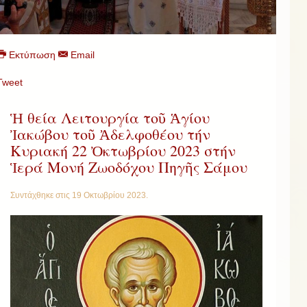
Εκτύπωση
Email
Tweet
Ἡ θεία Λειτουργία τοῦ Ἁγίου
Ἰακώβου τοῦ Ἀδελφοθέου τήν
Κυριακή 22 Ὀκτωβρίου 2023 στήν
Ἱερά Μονή Ζωοδόχου Πηγῆς Σάμου
Συντάχθηκε στις
19 Οκτωβρίου 2023
.