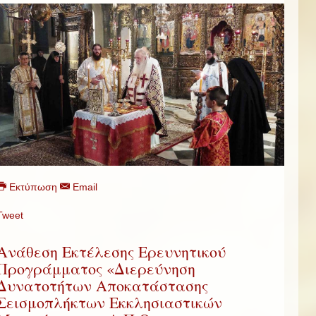
Εκτύπωση
Email
Tweet
Ανάθεση Εκτέλεσης Ερευνητικού
Προγράμματος «Διερεύνηση
Δυνατοτήτων Αποκατάστασης
Σεισμοπλήκτων Εκκλησιαστικών