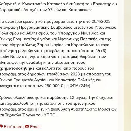
Καθηγητή κ. Κωνσταντίνο Κατάκαλο Διευθυντή του Εργαστηρίου
Πειραματικής Αντοχής των Υλικών και Κατασκευών.
Το ανωτέρω ερευνητικό πρόγραμμα μετά την από 28/4/2023
υπογραφή Προγραμματικής Συμβάσεως μεταξύ του Υπουργείου
Πολιτισμού και Αθλητισμού, του Υπουργείου Ναυτιλίας και
Γενικής Γραμματείας Αιγαίου και Νησιωτικής Πολιτικής και της
Ιεράς Μητροπόλεως Σάμου Ικαρίας και Κορσεών για το έργο
εκπόνηση μελετών για τη στερέωση, αποκατάσταση έξι (6)
Ιερών Ναών στη νήσο Σάμο για τη σεισμική θωράκιση των
Μνημείων, την ανάδειξη κι την αξιοποίησή τους
χρηματοδοτήθηκε
και καλύπτεται από πόρους
του
προγράμματος δημοσίων επενδύσεων 2023 με απόφαση του
Γενικού Γραμματέα Αιγαίου και Νησιωτικής Πολιτικής και
ανέρχεται στο ποσό των 250.000 € με ΦΠΑ (24%).
Χρόνος ολοκλήρωσης και παράδοσης 12 μήνες. Την διαχείριση
και παρακολούθηση της εκπόνησης του ερευνητικού
προγράμματος έχει η Γενική Διεύθυνση Αναστήλωσης Μουσείων
και Τεχνικών Έργων του ΥΠΠΟ.
Εκτύπωση
Email