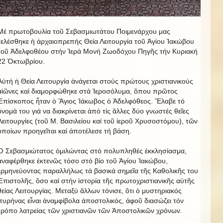
Μέ πρωτοβουλία τοῦ Σεβασμιωτάτου Ποιμενάρχου μας
τελέσθηκε ἡ ἀρχαιοπρεπής Θεία Λειτουργία τοῦ Ἁγίου Ἰακώβου
τοῦ Ἀδελφοθέου στήν Ἱερά Μονή Ζωοδόχου Πηγῆς τήν Κυριακή
22 Ὀκτωβρίου.
Αὐτή ἡ Θεία Λειτουργία ἀνάγεται στούς πρώτους χριστιανικούς
αἰῶνες καί διαμορφώθηκε στά Ἱεροσόλυμα, ὂπου πρῶτος
Ἐπίσκοπος ἦταν ὁ Ἃγιος Ἰάκωβος ὁ Ἀδελφόθεος. Ἒλαβε τό
ὂνομά του γιά να διακρίνεται ἀπό τίς ἂλλες δύο γνωστές θεῖες
Λειτουργίες (τοῦ Μ. Βασιλείου καί τοῦ ἱεροῦ Χρυσοστόμου), τῶν
ὁποίων προηγεῖται καί ἀποτέλεσε τή βάση.
Ὁ Σεβασμιώτατος ὁμιλώντας στό πολυπληθές ἐκκλησίασμα,
ἀναφέρθηκε ἐκτενῶς τόσο στό βίο τοῦ Ἁγίου Ἰακώβου,
ἐρμηνεύοντας παραλλήλως τά βασικά σημεῖα τῆς Καθολικῆς του
Ἐπιστολῆς, ὃσο καί στήν ἱστορία τῆς πρωτοχριστιανικῆς αὐτῆς
θείας Λειτουργίας. Μεταξύ ἂλλων τόνισε, ὃτι ὁ μυστηριακός
πυρήνας εἶναι ἀναμφίβολα ἀποστολικός, ἀφοῦ διασώζει τόν
τρόπο λατρείας τῶν χριστιανῶν τῶν Ἀποστολικῶν χρόνων.