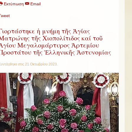
Εκτύπωση
Email
Tweet
Γιορτάστηκε ἡ μνήμη τῆς Ἁγίας
Ματρώνης τῆς Χιοπολίτιδος καί τοῦ
Ἁγίου Μεγαλομάρτυρος Ἀρτεμίου
Προστάτου τῆς Ἑλληνικῆς Ἀστυνομίας
Συντάχθηκε στις
21 Οκτωβρίου 2023
.