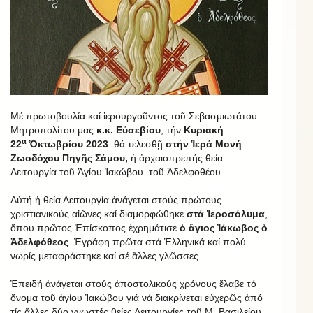
Mέ πρωτοβουλία καί ἱερουργοῦντος τοῦ Σεβασμιωτάτου
Μητροπολίτου μας
κ.κ. Εὐσεβίου
, τήν
Κυριακή
α
22
Ὀκτωβρίου 2023
θά τελεσθῇ
στήν Ἱερά Μονή
Ζωοδόχου Πηγῆς Σάμου,
ἡ ἀρχαιοπρεπής θεία
Λειτουργία τοῦ Ἁγίου Ἰακώβου τοῦ Ἀδελφοθέου.
Αὐτή ἡ θεία Λειτουργία ἀνάγεται στούς πρώτους
χριστιανικούς αἰῶνες καί διαμορφώθηκε
στά Ἱεροσόλυμα
,
ὅπου πρῶτος Ἐπίσκοπος ἐχρημάτισε
ὁ ἅγιος Ἰάκωβος ὁ
Ἀδελφόθεος
. Ἐγράφη πρῶτα στά Ἑλληνικά καί πολύ
νωρίς μεταφράστηκε καί σέ ἄλλες γλῶσσες.
Ἐπειδή ἀνάγεται στούς ἀποστολικούς χρόνους ἔλαβε τό
ὄνομα τοῦ ἁγίου Ἰακώβου γιά νά διακρίνεται εὐχερῶς ἀπό
τίς ἄλλες δύο γνωστές θείες Λειτουργίες τοῦ Μ. Βασιλείου