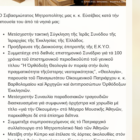
Ὁ Σεβασμιώτατος Μητροπολίτης μας κ. κ. Εὐσέβιος κατά τήν
ἀπουσία του ἀπό τά νησιά μας:
Μετέσχεστήν τακτική Σύγκληση τῆς Ἱερᾶς Συνόδου τῆς
Ἱεραρχίας τῆς Ἐκκλησίας τῆς Ἑλλάδος.
Προήδρευσε τῆς Διοικούσης ἐπιτροπῆς τῆς Ε.Κ.Υ.Ο.
Συμμετέσχε στό διεθνές επιστημονικό Συνέδριο γιά τά 100
χρόνια τοῦ ἐπιστημονικοῦ περιοδικοῦὑπό τοῦ γενικοῦ
τίτλου “Ἡ Ὀρθόδοξη Θεολογία ἐν πορείᾳ στήν ἂυλη
πραγματικότητα τῆςὓστερης νεοτερικότητας”, «Θεολογία»,
παρουσία τοῦ Παναγιωτάτου Οίκουμενικοῦ Πατριάρχου κ. κ.
Βαρθολομαίου καί Ἀρχηγῶν καί ἀντιπροσώπων Ὀρθόδοξων
Ἐκκλησιῶν.
Μετέσχεστήν Συναυλία παραδοσιακῶν τραγουδιῶν
διασκευασμένα γιά συμφωνική ὀρχήστρα καί χορωδία μέ
τίτλο «γιά τήν Οἰκουμένη» στό Μέγαρο Μουσικῆς Ἀθηνῶν,
παρεκάθησε δέ στά ἐπίσημα δεῖπνα.
Συμμετεῖχε συμπροσευχόμενος εἰς τό Πατριαρχικό
συλλείτουργο στό Μητροπολιτικό Ναό τῶν Ἀθηνῶν
Μετέβη στήν Κύπρο καί ἐτέλεσε τίς ἑόρτιες ἀκολουθίες στόν