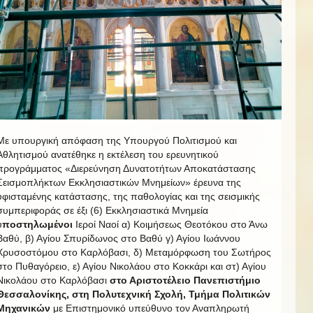
Με υπουργική απόφαση της Υπουργού Πολιτισμού και
Αθλητισμού ανατέθηκε η εκτέλεση του ερευνητικού
προγράμματος «Διερεύνηση Δυνατοτήτων Αποκατάστασης
Σεισμοπλήκτων Εκκλησιαστικών Μνημείων» έρευνα της
υφισταμένης κατάστασης, της παθολογίας και της σεισμικής
συμπεριφοράς σε έξι (6) Εκκλησιαστικά Μνημεία
υ
ποστηλωμένοι
Ιεροί Ναοί α) Κοιμήσεως Θεοτόκου στο Άνω
Βαθύ, β) Αγίου Σπυρίδωνος στο Βαθύ γ) Αγίου Ιωάννου
Χρυσοστόμου στο Καρλόβασι, δ) Μεταμόρφωση του Σωτήρος
στο Πυθαγόρειο, ε) Αγίου Νικολάου στο Κοκκάρι και στ) Αγίου
Νικολάου στο Καρλόβασι
στο Αριστοτέλειο Πανεπιστήμιο
Θεσσαλονίκης, στη Πολυτεχνική Σχολή, Τμήμα Πολιτικών
Μηχανικών
με Επιστημονικό υπεύθυνο τον Αναπληρωτή