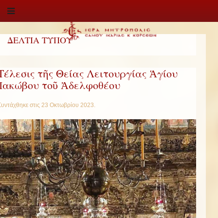
ΔΕΛΤΙΑ ΤΥΠΟΥ
Τέλεσις τῆς Θείας Λειτουργίας Ἁγίου
Ἰακώβου τοῦ Ἀδελφοθέου
Συντάχθηκε στις
23 Οκτωβρίου 2023
.