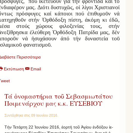
πρόσφυγες, πού ἱκετεύουν γιά τήν φροντίδα καί τό
ἐνδιαφέρον μας. Διότι δυστυχῶς, οἱ λίγοι Χριστιανοί
ὄντως πρόσφυγες καί κάποιοι πού ἐπιθυμοῦν νά
κατηχηθοῦν στήν Ὀρθόδοξη πίστη, ἀκόμη κι ἐδῶ,
μέσα στούς χώρους φιλοξενίας τους, στήν
ἀνεξίθρησκα ἐλεύθερη Ὀρθόδοξη Πατρίδα μας, δέν
μποροῦν νά ἡσυχάσουν ἀπό τήν δυναστεία τοῦ
ἰσλαμικοῦ φανατισμοῦ.
Διαβάστε Περισσότερα
Εκτύπωση
Email
Tweet
Τά ὀνομαστήρια τοῦ Σεβασμιωτάτου
Ποιμενάρχου μας κ.κ. ΕΥΣΕΒΙΟΥ
Συντάχθηκε στις
09 Ιουνίου 2016
.
Τήν Τετάρτη 22 Ἰ­ου­νίου 2016, ἑ­ορτή τοῦ Ἁ­γίου ἐν­δό­ξου ἱ­ε­