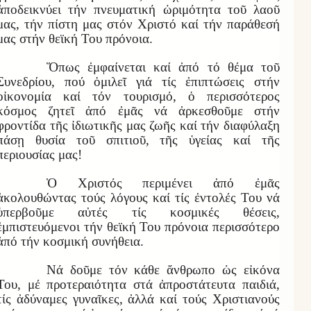
ἀποδεικνύει τήν πνευματική ὠριμότητα τοῦ λαοῦ
μας, τήν πίστη μας στόν Χριστό καί τήν παράθεσή
μας στήν θεϊκή Του πρόνοια.
Ὅπως ἐμφαίνεται καί ἀπό τό θέμα τοῦ
Συνεδρίου, πού ὁμιλεῖ γιά τίς ἐπιπτώσεις στήν
οἰκονομία καί τόν τουρισμό, ὁ περισσότερος
κόσμος ζητεῖ ἀπό ἐμᾶς νά ἀρκεσθοῦμε στήν
φροντίδα τῆς ἰδιωτικῆς μας ζωῆς καί τήν διαφύλαξη
πάσῃ θυσία τοῦ σπιτιοῦ, τῆς ὑγείας καί τῆς
περιουσίας μας!
Ὁ Χριστός περιμένει ἀπό ἐμᾶς
ἀκολουθώντας τούς λόγους καί τίς ἐντολές Του νά
ὑπερβοῦμε αὐτές τίς κοσμικές θέσεις,
ἐμπιστευόμενοι τήν θεϊκή Του πρόνοια περισσότερο
ἀπό τήν κοσμική συνήθεια.
Νά δοῦμε τόν κάθε ἄνθρωπο ὡς εἰκόνα
Του, μέ προτεραιότητα στά ἀπροστάτευτα παιδιά,
τίς ἀδύναμες γυναῖκες, ἀλλά καί τούς Χριστιανούς