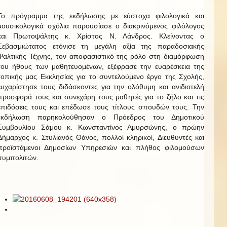
Το πρόγραμμα της εκδήλωσης με εύστοχα φιλολογικά και
μουσικολογικά σχόλια παρουσίασε ο διακρινόμενος φιλόλογος
και Πρωτοψάλτης κ. Χρίστος Ν. Λάνδρος. Κλείνοντας ο
Σεβασμιώτατος ετόνισε τη μεγάλη αξία της παραδοσιακής
Ψαλτικής Τέχνης, τον αποφασιστικό της ρόλο στη διαμόρφωση
του ήθους των μαθητευομένων, εξέφρασε την ευαρέσκεια της
τοπικής μας Εκκλησίας για το συντελούμενο έργο της Σχολής,
ευχαρίστησε τους διδάσκοντες για την ολόθυμη και ανιδιοτελή
προσφορά τους και συνεχάρη τους μαθητές για το ζήλο και τις
επιδόσεις τους και επέδωσε τους τίτλους σπουδών τους. Την
εκδήλωση παρηκολούθησαν ο Πρόεδρος του Δημοτικού
Συμβουλίου Σάμου κ. Κωνσταντίνος Αμυρσώνης, ο πρώην
Δήμαρχος κ. Στυλιανός Θάνος, πολλοί κληρικοί, Διευθυντές και
προϊστάμενοι Δημοσίων Υπηρεσιών και πλήθος φιλομούσων
συμπολιτών.