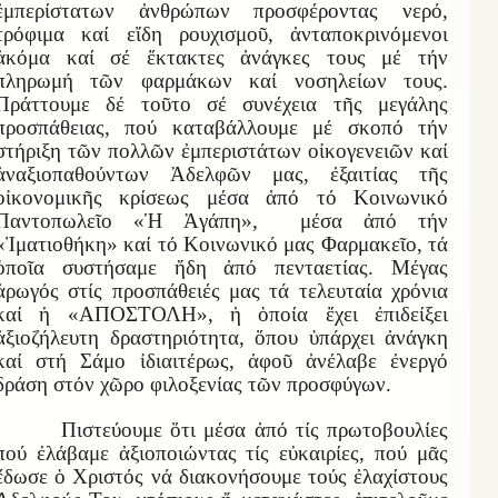
ἐμπερίστατων ἀνθρώπων προσφέροντας νερό,
τρόφιμα καί εἴδη ρουχισμοῦ, ἀνταποκρινόμενοι
ἀκόμα καί σέ ἔκτακτες ἀνάγκες τους μέ τήν
πληρωμή τῶν φαρμάκων καί νοσηλείων τους.
Πράττουμε δέ τοῦτο σέ συνέχεια τῆς μεγάλης
προσπάθειας, πού καταβάλλουμε μέ σκοπό τήν
στήριξη τῶν πολλῶν ἐμπεριστάτων οἰκογενειῶν καί
ἀναξιοπαθούντων Ἀδελφῶν μας, ἐξαιτίας τῆς
οἰκονομικῆς κρίσεως μέσα ἀπό τό Κοινωνικό
Παντοπωλεῖο «Ἡ Ἀγάπη», μέσα ἀπό τήν
«Ἰματιοθήκη» καί τό Κοινωνικό μας Φαρμακεῖο, τά
ὁποῖα συστήσαμε ἤδη ἀπό πενταετίας. Μέγας
ἀρωγός στίς προσπάθειές μας τά τελευταία χρόνια
καί ἡ «ΑΠΟΣΤΟΛΗ», ἡ ὁποία ἔχει ἐπιδείξει
ἀξιοζήλευτη δραστηριότητα, ὅπου ὑπάρχει ἀνάγκη
καί στή Σάμο ἰδιαιτέρως, ἀφοῦ ἀνέλαβε ἐνεργό
δράση στόν χῶρο φιλοξενίας τῶν προσφύγων.
Πιστεύουμε ὅτι μέσα ἀπό τίς πρωτοβουλίες
πού ἐλάβαμε ἀξιοποιώντας τίς εὐκαιρίες, πού μᾶς
ἔδωσε ὁ Χριστός νά διακονήσουμε τούς ἐλαχίστους