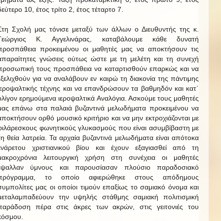
δεύτερο 10, έτος τρίτο 2, έτος τέταρτο 7.
Στη Σχολή μας τόνισε μεταξύ των άλλων ο Διευθυντής της κ.
Γεώργιος Κ. Αγγελινάρας, καταβάλουμε κάθε δυνατή
προσπάθεια προκειμένου οι μαθητές μας να αποκτήσουν τις
απαραίτητες γνώσεις ούτως ώστε με τη μελέτη και τη συνεχή
προσωπική τους προσπάθεια να καταρτισθούν επαρκώς και να
εξελιχθούν για να αναλάβουν εν καιρώ τη διακονία της πάντιμης
ιεροψαλτικής τέχνης και να επανδρώσουν τα βαθμηδόν και κατ΄
ολίγον ερημούμενα ιεροψαλτικά Αναλόγια. Ασκούμε τους μαθητές
μας επάνω στα παλαιά βυζαντινά μελωδήματα προκειμένου να
αποκτήσουν ορθό μουσικό κριτήριο και να μην εκτροχιάζονται με
φιλάρεσκους φωνητικούς γλυκασμούς που είναι ασυμβίβαστη με
τη θεία λατρεία. Τα αρχαία βυζαντινά μελωδήματα είναι απότοκα
ενάρετου χριστιανικού βίου και έχουν εξαγιασθεί από τη
μακροχρόνια λειτουργική χρήση στη συνέχεια οι μαθητές
έψαλλαν ύμνους και παρουσίασαν πλούσιο παραδοσιακό
πρόγραμμα, το οποίο αφιερώθηκε στους απόδημους
συμπολίτες μας οι οποίοι τιμούν επαξίως το σαμιακό όνομα και
μεταλαμπαδεύουν την υψηλής στάθμης σαμιακή πολιτισμική
παράδοση πέρα στις άκρες των ακρών, στις γειτονιές του
κόσμου.