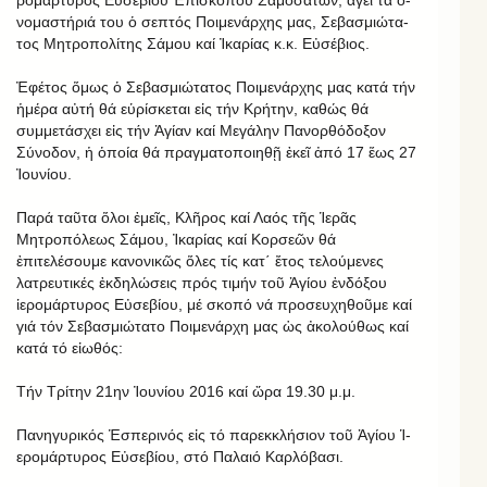
ρο­μάρ­τυ­ρος Εὐ­σε­βίου Ἐ­πι­σκό­που Σα­μο­σά­των, ἄ­γει τά ὀ­
νο­μα­στή­ριά του ὁ σε­πτός Ποι­με­νάρ­χης μας, Σε­βα­σμι­ώ­τα­
τος Μη­τρο­πο­λί­της Σά­μου καί Ἰ­κα­ρίας κ.κ. Εὐ­σέ­βιος.
Ἐφέτος ὅμως ὁ Σεβασμιώτατος Ποιμενάρχης μας κατά τήν
ἡμέρα αὐτή θά εὑρίσκεται εἰς τήν Κρήτην, καθώς θά
συμμετάσχει εἰς τήν Ἁγίαν καί Μεγάλην Πανορθόδοξον
Σύνοδον, ἡ ὁποία θά πραγματοποιηθῇ ἐκεῖ ἀπό 17 ἕως 27
Ἰουνίου.
Παρά ταῦτα ὅλοι ἐμεῖς, Κλῆρος καί Λαός τῆς Ἱερᾶς
Μητροπόλεως Σάμου, Ἰκαρίας καί Κορσεῶν θά
ἐπιτελέσουμε κανονικῶς ὅλες τίς κατ΄ ἔτος τελούμενες
λατρευτικές ἐκδηλώσεις πρός τιμήν τοῦ Ἁγίου ἐνδόξου
ἱερομάρτυρος Εὐσεβίου, μέ σκοπό νά προσευχηθοῦμε καί
γιά τόν Σεβασμιώτατο Ποιμενάρχη μας ὡς ἀκολούθως καί
κατά τό εἰωθός:
Τήν Τρίτην 21ην Ἰ­ου­νίου 2016 καί ὥρα 19.30 μ.μ.
Πανηγυρικός Ἑ­σπε­ρι­νός εἰς τό πα­ρεκ­κλή­σιον τοῦ Ἁ­γίου Ἱ­
ε­ρο­μάρ­τυ­ρος Εὐ­σε­βίου, στό Πα­λαιό Καρ­λό­βασι.