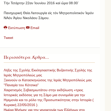
Τήν Τετάρτην 22αν Ἰ­ου­νίου 2016 καί ὥρα 08.00΄
Πανηγυρική Θεία Λει­τουρ­γία εἰς τόν Μητροπολιτικόν Ἱερόν
ΝΑόν Ἁγίου Νικολάου Σάμου.
Εκτύπωση
Email
Tweet
Περισσότερα Άρθρα...
Λήξις της Σχολής Εκκλησιαστικής Βυζαντινής Σχολής της
Ιεράς Μητροπόλεώς μας
Ξεκινούν οι Κατασκηνώσεις της Ιεράς Μητροπόλεώς μας
"Παναγία του Κότσικα"
Χαιρετισμός Σεβασμιωτάτου στην εκδήλωση «τρεις
Ιστορικές εκδόσεις για τη Σάμο μια συνομιλία για την
Ηγεμονία και το ρόλο της Προσωπικότητας στην Ιστορία (
Κυριακή 22/05/2016 ).
Ημέρα Μνήμης για την γενοκτονία των Ελλήνων στο