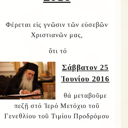
Φέρεται εἰς γνῶσιν τῶν εὐσεβῶν
Χριστιανῶν μας,
ὅτι τό
Σάββατον 25
Ἰουνίου 2016
θά μεταβοῦμε
πεζῇ στό Ἱερό Μετόχιο τοῦ
Γενεθλίου τοῦ Τιμίου Προδρόμου