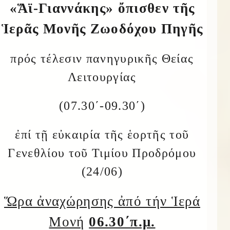
«Ἅϊ-Γιαννάκης» ὄπισθεν τῆς
Ἱερᾶς Μονῆς Ζωοδόχου Πηγῆς
πρός τέλεσιν πανηγυρικῆς Θείας
Λειτουργίας
(07.30΄-09.30΄)
ἐπί τῇ εὐκαιρία τῆς ἑορτῆς τοῦ
Γενεθλίου τοῦ Τιμίου Προδρόμου
(24/06)
Ὥρα ἀναχώρησης ἀπό τήν Ἱερά
Μονή
06.30΄π.μ.