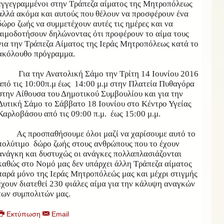
εγγεγραμμένοι στην Τράπεζα αίματος της Μητροπόλεως
αλλά ακόμα και αυτούς που θέλουν να προσφέρουν ένα
δώρο ζωής να συμμετέχουν αυτές τις ημέρες και να
αιμοδοτήσουν δηλώνοντας ότι προφέρουν το αίμα τους
για την Τράπεζα Αίματος της Ιεράς Μητροπόλεως κατά το
ακόλουθο πρόγραμμα.
Για την Ανατολική Σάμο την Τρίτη 14 Ιουνίου 2016
από τις 10:00π.μ έως 14:00 μ.μ στην Πλατεία Πυθαγόρα
στην Αίθουσα του Δημοτικού Συμβουλίου και για την
Δυτική Σάμο το Σάββατο 18 Ιουνίου στο Κέντρο Υγείας
Καρλοβάσου από τις 09:00 π.μ. έως 15:00 μ.μ.
Ας προσπαθήσουμε όλοι μαζί να χαρίσουμε αυτό το
πολύτιμο δώρο ζωής στους ανθρώπους που το έχουν
ανάγκη και δυστυχώς οι ανάγκες πολλαπλασιάζονται
καθώς στο Νομό μας δεν υπάρχει άλλη Τράπεζα αίματος
παρά μόνο της Ιεράς Μητροπόλεώς μας και μέχρι στιγμής
έχουν διατεθεί 230 φιάλες αίμα για την κάλυψη αναγκών
των συμπολιτών μας.
Εκτύπωση
Email