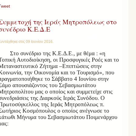
Tweet
Συμμετοχή της Ιεράς Μητροπόλεως στο
συνέδριο Κ.Ε.Δ.Ε
Συντάχθηκε στις
09 Ιουνίου 2016
.
Στο συνέδριο της Κ.Ε.Δ.Ε., με θέμα : «η
Τοπική Αυτοδιοίκηση, οι Προσφυγικές Ροές και το
Μεταναστευτικό Ζήτημα –Επιπτώσεις στην
Κοινωνία, την Οικονομία και το Τουρισμό», που
πραγματοποιήθηκε το Σάββατο 4 Ιουνίου στην
Σάμο απουσιάζοντος του Σεβασμιωτάτου
Μητροπολίτου μας ο οποίος και συμμετείχε στις
συνεδριάσεις της Διαρκούς Ιεράς Συνόδου. Ο
Πρωτοσύγκελλος της Ιεράς Μητροπόλεως π.
Σωτήριος Κοσμόπουλος ο οποίος ανέγνωσε το
κάτωθι Μήνυμα του Σεβασμιωτάτου Ποιμενάρχου
μας: