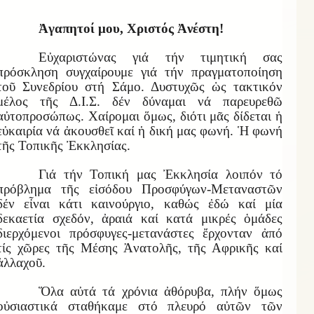
Ἀγαπητοί μου, Χριστός Ἀνέστη!
Εὐχαριστώνας γιά τήν τιμητική σας
πρόσκληση συγχαίρουμε γιά τήν πραγματοποίηση
τοῦ Συνεδρίου στή Σάμο. Δυστυχῶς ὡς τακτικόν
μέλος τῆς Δ.Ι.Σ. δέν δύναμαι νά παρευρεθῶ
αὐτοπροσώπως. Χαίρομαι ὅμως, διότι μᾶς δίδεται ἡ
εὐκαιρία νά ἀκουσθεῖ καί ἡ δική μας φωνή. Ἡ φωνή
τῆς Τοπικῆς Ἐκκλησίας.
Γιά τήν Τοπική μας Ἐκκλησία λοιπόν τό
πρόβλημα τῆς εἰσόδου Προσφύγων-Μεταναστῶν
δέν εἶναι κάτι καινούργιο, καθώς ἐδώ καί μία
δεκαετία σχεδόν, ἀραιά καί κατά μικρές ὁμάδες
διερχόμενοι πρόσφυγες-μετανάστες ἔρχονταν ἀπό
τίς χῶρες τῆς Μέσης Ἀνατολῆς, τῆς Αφρικῆς καί
ἀλλαχοῦ.
Ὅλα αὐτά τά χρόνια ἀθόρυβα, πλήν ὅμως
οὐσιαστικά σταθήκαμε στό πλευρό αὐτῶν τῶν