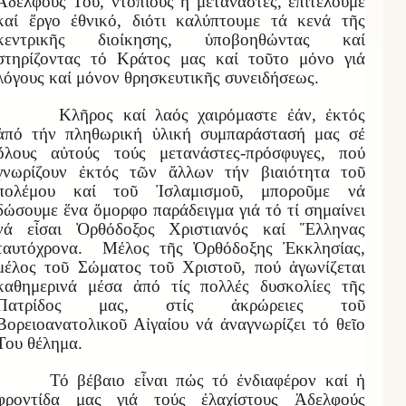
Ἀδελφούς Του, ντόπιους ἤ μετανάστες, ἐπιτελοῦμε
καί ἔργο ἐθνικό, διότι καλύπτουμε τά κενά τῆς
κεντρικῆς διοίκησης, ὑποβοηθώντας καί
στηρίζοντας τό Κράτος μας καί τοῦτο μόνο γιά
λόγους καί μόνον θρησκευτικῆς συνειδήσεως.
Κλῆρος καί λαός χαιρόμαστε ἐάν, ἐκτός
ἀπό τήν πληθωρική ὑλική συμπαράστασή μας σέ
ὅλους αὐτούς τούς μετανάστες-πρόσφυγες, πού
γνωρίζουν ἐκτός τῶν ἄλλων τήν βιαιότητα τοῦ
πολέμου καί τοῦ Ἰσλαμισμοῦ, μποροῦμε νά
δώσουμε ἕνα ὄμορφο παράδειγμα γιά τό τί σημαίνει
νά εἶσαι Ὀρθόδοξος Χριστιανός καί Ἕλληνας
ταυτόχρονα. Μέλος τῆς Ὀρθόδοξης Ἐκκλησίας,
μέλος τοῦ Σώματος τοῦ Χριστοῦ, πού ἀγωνίζεται
καθημερινά μέσα ἀπό τίς πολλές δυσκολίες τῆς
Πατρίδος μας, στίς ἀκρώρειες τοῦ
Βορειοανατολικοῦ Αἰγαίου νά ἀναγνωρίζει τό θεῖο
Του θέλημα.
Τό βέβαιο εἶναι πώς τό ἐνδιαφέρον καί ἡ
φροντίδα μας γιά τούς ἐλαχίστους Ἀδελφούς