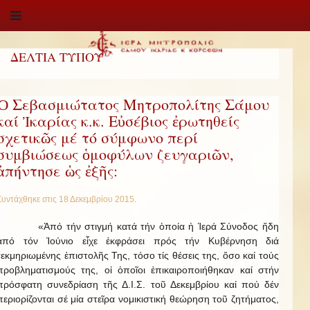
ΔΕΛΤΙΑ ΤΥΠΟΥ
Ὁ Σεβασμιώτατος Μητροπολίτης Σάμου
καί Ἰκαρίας κ.κ. Εὐσέβιος ἐρωτηθείς
σχετικῶς μέ τό σύμφωνο περί
συμβιώσεως ὁμοφύλων ζευγαριῶν,
ἀπήντησε ὡς ἐξῆς:
Συντάχθηκε στις
18 Δεκεμβρίου 2015
.
«Ἀπό τήν στιγμή κατά τήν ὁποία ἡ Ἱερά Σύνοδος ἤδη
ἀπό τόν Ἰούνιο εἶχε ἐκφράσει πρός τήν Κυβέρνηση διά
τεκμηριωμένης ἐπιστολῆς Της, τόσο τίς θέσεις της, ὅσο καί τούς
προβληματισμούς της, οἱ ὁποῖοι ἐπικαιροποιήθηκαν καί στήν
πρόσφατη συνεδρίαση τῆς Δ.Ι.Σ. τοῦ Δεκεμβρίου καί πού δέν
περιορίζονται σέ μία στεῖρα νομικιστική θεώρηση τοῦ ζητήματος,