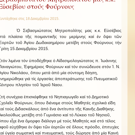
Εὐσεβίου στούς Φούρνους
Συντάχθηκε στις
18 Δεκεμβρίου 2015
.
Ὁ Σεβασμιώτατος Μητροπολίτης μας κ.κ. Εὐσέβιος
στά πλαίσια τῆς ποιμαντικῆς του μερίμνης καί ἐν ὄψει τῶν
Ἑορτῶν τοῦ Ἁγίου Δωδεκαημέρου μετέβη στούς Φούρνους τήν
Τρίτη 15 Δεκεμβρίου 2015.
Στόν λιμένα τόν ὑποδέχθηκε ὁ Αἰδεσιμολογιώτατος π. Ἰωάννης
Παναγιώτου, Ἐφημέριος Φούρνων καί τόν συνώδευσε στόν Ἱ. Ν.
Ἁγίου Νικολάου, ὅπου μετά ἀπό μία σύντομη δέηση,
ἐνημερώθηκε γιά τίς ἐργασίες ἀποπεράτωσης τοῦ Πνευματικοῦ
Κέντρου πλησίον τοῦ Ἱεροῦ Ναου.
Στή συνέχεια ἐπισκέφθηκε τό Νηπιαγωγεῖο καί τό Δημοτικό
Σχολεῖο Φούρνων, ὅπου διένειμε στούς Μαθητές σχολικά εἴδη
καί τούς Διδασκάλους ἀπό ἕνα ἀντίτυπο τῆς Καινῆς Διαθήκης.
Ἀκολούθως μετέβη στό Γυμνάσιο καί τό Λύκειο τοῦ Νησιοῦ,
ὅπου εἶχε ἕνα ὄμορφο διάλογο μέ τούς Μαθητές καί στό τέλος
ἀφοῦ εὐχήθηκε ἐν ὄψει τῶν ἑορτῶν σέ ὅλους πρόοδο, ἐπιτυχίες
καί ὑγεία σωματική καί πνευματική, τούς δώρησε ἀπό μία Καινή