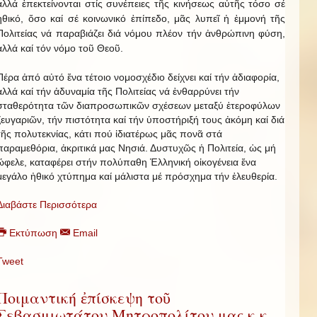
ἀλλά ἐπεκτείνονται στίς συνέπειες τῆς κινήσεως αὐτῆς τόσο σέ
ἠθικό, ὅσο καί σέ κοινωνικό ἐπίπεδο, μᾶς λυπεῖ ἡ ἐμμονή τῆς
Πολιτείας νά παραβιάζει διά νόμου πλέον τήν ἀνθρώπινη φύση,
ἀλλά καί τόν νόμο τοῦ Θεοῦ.
Πέρα ἀπό αὐτό ἕνα τέτοιο νομοσχέδιο δείχνει καί τήν ἀδιαφορία,
ἀλλά καί τήν ἀδυναμία τῆς Πολιτείας νά ἐνθαρρύνει τήν
σταθερότητα τῶν διαπροσωπικῶν σχέσεων μεταξύ ἑτεροφύλων
ζευγαριῶν, τήν πιστότητα καί τήν ὑποστήριξή τους ἀκόμη καί διά
τῆς πολυτεκνίας, κάτι πού ἰδιατέρως μᾶς πονᾶ στά
παραμεθόρια, ἀκριτικά μας Νησιά. Δυστυχῶς ἡ Πολιτεία, ὡς μή
ὤφελε, καταφέρει στήν πολύπαθη Ἑλληνική οἰκογένεια ἕνα
μεγάλο ἠθικό χτύπημα καί μάλιστα μέ πρόσχημα τήν ἐλευθερία.
Διαβάστε Περισσότερα
Εκτύπωση
Email
Tweet
Ποιμαντική ἐπίσκεψη τοῦ
Σεβασμιωτάτου Μητροπολίτου μας κ.κ.