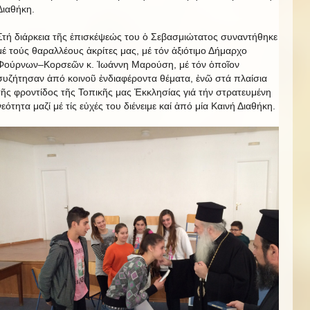
Διαθήκη.
Στή διάρκεια τῆς ἐπισκέψεώς του ὁ Σεβασμιώτατος συναντήθηκε
μέ τούς θαραλλέους ἀκρίτες μας, μέ τόν ἀξιότιμο Δήμαρχο
Φούρνων–Κορσεῶν κ. Ἰωάννη Μαρούση, μέ τόν ὁποῖον
συζήτησαν ἀπό κοινοῦ ἐνδιαφέροντα θέματα, ἐνῶ στά πλαίσια
τῆς φροντίδος τῆς Τοπικῆς μας Ἐκκλησίας γιά τήν στρατευμένη
νεότητα μαζί μέ τίς εὐχές του διένειμε καί ἀπό μία Καινή Διαθήκη.