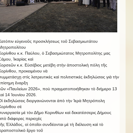
Κατόπιν εὐγενοῦς προσκλήσεως τοῦ Σεβασμιωτάτου
Μητροπολίτου
Κορίνθου κ.κ. Παύλου, ὁ Σεβασμιώτατος Μητροπολίτης μας
Σάμου, Ἰκαρίας καὶ
Κορσεῶν κ.κ. Εὐσέβιος μετέβη στὴν ἀποστολικὴ πόλη τῆς
Κορίνθου, προκειμένου νὰ
συμμετάσχῃ στὶς λατρευτικὲς καὶ πολιτιστικὲς ἐκδηλώσεις γιὰ τὴν
ἐπίσημη ἔναρξη
τῶν «Παυλείων 2026», ποὺ πραγματοποιήθηκαν τὸ διήμερο 13
καὶ 14 Ἰουνίου 2026.
Οἱ ἐκδηλώσεις διοργανώνονται ἀπὸ τὴν Ἱερὰ Μητρόπολη
Κορίνθου σὲ
συνεργασία μὲ τὸν Δῆμο Κορινθίων καὶ δεκατέσσερις Δήμους
ἀπὸ διάφορες περιοχὲς
τῆς Ἑλλάδος, οἱ ὁποῖοι συνδέονται μὲ τὴ διέλευση καὶ τὸ
ἱεραποστολικὸ ἔργο τοῦ