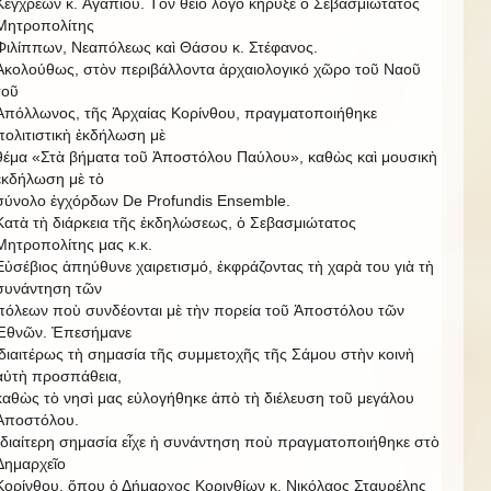
Κεγχρεῶν κ. Ἀγαπίου. Τὸν θεῖο λόγο κήρυξε ὁ Σεβασμιώτατος
Μητροπολίτης
Φιλίππων, Νεαπόλεως καὶ Θάσου κ. Στέφανος.
Ἀκολούθως, στὸν περιβάλλοντα ἀρχαιολογικό χῶρο τοῦ Ναοῦ
τοῦ
Ἀπόλλωνος, τῆς Ἀρχαίας Κορίνθου, πραγματοποιήθηκε
πολιτιστικὴ ἐκδήλωση μὲ
θέμα «Στὰ βήματα τοῦ Ἀποστόλου Παύλου», καθὼς καὶ μουσικὴ
ἐκδήλωση μὲ τὸ
σύνολο ἐγχόρδων De Profundis Ensemble.
Κατὰ τὴ διάρκεια τῆς ἐκδηλώσεως, ὁ Σεβασμιώτατος
Μητροπολίτης μας κ.κ.
Εὐσέβιος ἀπηύθυνε χαιρετισμό, ἐκφράζοντας τὴ χαρὰ του γιὰ τὴ
συνάντηση τῶν
πόλεων ποὺ συνδέονται μὲ τὴν πορεία τοῦ Ἀποστόλου τῶν
Ἐθνῶν. Ἐπεσήμανε
ἰδιαιτέρως τὴ σημασία τῆς συμμετοχῆς τῆς Σάμου στὴν κοινὴ
αὐτὴ προσπάθεια,
καθὼς τὸ νησὶ μας εὐλογήθηκε ἀπὸ τὴ διέλευση τοῦ μεγάλου
Ἀποστόλου.
Ἰδιαίτερη σημασία εἶχε ἡ συνάντηση ποὺ πραγματοποιήθηκε στὸ
Δημαρχεῖο
Κορίνθου, ὅπου ὁ Δήμαρχος Κορινθίων κ. Νικόλαος Σταυρέλης