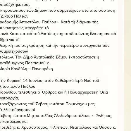
ὑποδέχθηκε τοὺς
ἐκπροσώπους τῶν Δήμων ποὺ συμμετέχουν στὸ ὑπὸ σύσταση
«Δίκτυο Πόλεων
Διαδρομῆς Ἀποστόλου Παύλου». Κατὰ τὴ διάρκεια τῆς
συναντήσεως ὑπεγράφη τὸ
κοινὸ Καταστατικὸ τοῦ Δικτύου, σηματοδοτώντας ἕνα σημαντικὸ
βῆμα γιὰ τὴ
θεσμικὴ του συγκρότηση καὶ τὴν περαιτέρω συνεργασία τῶν
συμμετεχουσῶν
πόλεων. Τὸν Δῆμο Ἀνατολικῆς Σάμου ἐκπροσώπησε ἡ
Ἀντιδήμαρχος Πολιτισμοῦ κ.
Μαρία Κονδύλη – Πανουράκη.
Τὴν Κυριακὴ 14 Ἰουνίου, στὸν Καθεδρικὸ Ἱερὸ Ναὸ τοῦ
Ἀποστόλου Παύλου
Κορίνθου, τελέσθηκε ὁ Ὅρθρος καί ἡ Πολυαρχιερατικὴ Θεία
Λειτουργία,
προεξάρχοντος τοῦ Σεβασμιωτάτου Ποιμενάχου μας.
Συλλειτούργησαν οἱ
Σεβασμιώτατοι Μητροπολῖτες Ἀλεξανδρουπόλεως κ. Ἄνθιμος,
Νικοπόλεως καὶ
Πρεβέζης κ. Χρυσόστομος, Φιλίππων, Νεαπόλεως καὶ Θάσου κ.