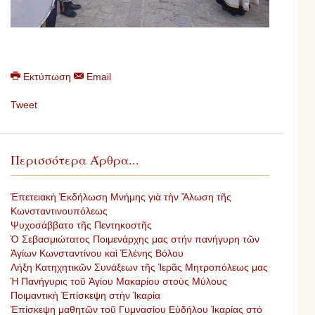
Εκτύπωση
Email
Tweet
Περισσότερα Άρθρα...
Ἐπετειακὴ Ἐκδήλωση Μνήμης γιὰ τὴν Ἄλωση τῆς
Κωνσταντινουπόλεως
Ψυχοσάββατο τῆς Πεντηκοστῆς
Ὁ Σεβασμιώτατος Ποιμενάρχης μας στήν πανήγυρη τῶν
Ἁγίων Κωνσταντίνου καί Ἑλένης Βόλου
Λήξη Κατηχητικῶν Συνάξεων τῆς Ἱερᾶς Μητροπόλεως μας
Ἡ Πανήγυρις τοῦ Ἁγίου Μακαρίου στοὺς Μύλους
Ποιμαντικὴ Ἐπίσκεψη στὴν Ἰκαρία
Ἐπίσκεψη μαθητῶν τοῦ Γυμνασίου Εὐδήλου Ἰκαρίας στό