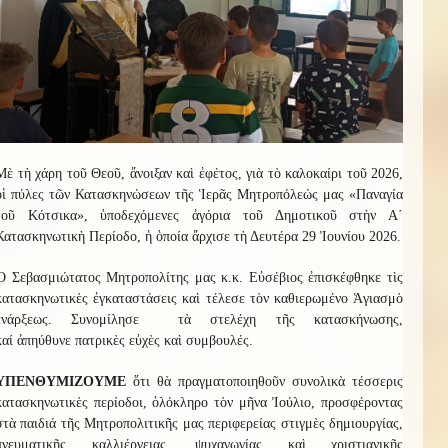
Μὲ τὴ χάρη τοῦ Θεοῦ, ἄνοιξαν καὶ ἐφέτος, γιὰ τὸ καλοκαίρι τοῦ 2026,
οἱ πύλες τῶν Κατασκηνώσεων τῆς Ἱερᾶς Μητροπόλεώς μας «Παναγία
τοῦ Κότσικα», ὑποδεχόμενες ἀγόρια τοῦ Δημοτικοῦ στὴν Α΄
Κατασκηνωτικὴ Περίοδο, ἡ ὁποία ἄρχισε τὴ Δευτέρα 29 Ἰουνίου 2026.
Ὁ
Σεβασμιώτατος Μητροπολίτης μας κ.κ. Εὐσέβιος ἐπισκέφθηκε τὶς
κατασκηνωτικὲς ἐγκαταστάσεις καὶ τέλεσε τὸν καθιερωμένο Ἁγιασμὸ
ἐνάρξεως
. Συνομίλησε
τὰ στελέχη τῆς κατασκήνωσης,
καί
ἀπηύθυνε
πατρικὲς εὐχὲς καὶ συμβουλές.
ΥΠΕΝΘΥΜΙΖΟΥΜΕ
ὅτι θ
ὰ πραγματοποιηθοῦν συνολικὰ τέσσερις
κατασκηνωτικὲς περίοδοι
,
ὁλόκληρο τὸν μῆνα Ἰούλιο, προσφέροντας
στὰ παιδιά τῆς Μητροπολιτικῆς μας περιφερείας στιγμὲς δημιουργίας,
πνευματικῆς καλλιέργειας, ψυχαγωγίας καὶ χριστιανικῆς