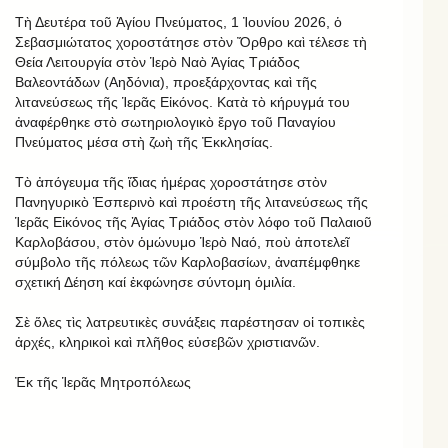
Τὴ Δευτέρα τοῦ Ἁγίου Πνεύματος, 1 Ἰουνίου 2026, ὁ
Σεβασμιώτατος χοροστάτησε στὸν Ὄρθρο καὶ τέλεσε τὴ
Θεία Λειτουργία στὸν Ἱερὸ Ναὸ Ἁγίας Τριάδος
Βαλεοντάδων (Αηδόνια), προεξάρχοντας καὶ τῆς
λιτανεύσεως τῆς Ἱερᾶς Εἰκόνος. Κατὰ τὸ κήρυγμά του
ἀναφέρθηκε στὸ σωτηριολογικὸ ἔργο τοῦ Παναγίου
Πνεύματος μέσα στὴ ζωὴ τῆς Ἐκκλησίας.
Τὸ ἀπόγευμα τῆς ἴδιας ἡμέρας χοροστάτησε στὸν
Πανηγυρικὸ Ἑσπερινὸ καὶ προέστη τῆς λιτανεύσεως τῆς
Ἱερᾶς Εἰκόνος τῆς Ἁγίας Τριάδος στὸν λόφο τοῦ Παλαιοῦ
Καρλοβάσου, στὸν ὁμώνυμο Ἱερὸ Ναό, ποὺ ἀποτελεῖ
σύμβολο τῆς πόλεως τῶν Καρλοβασίων, ἀναπέμφθηκε
σχετική Δέηση καί ἐκφώνησε σύντομη ὁμιλία.
Σὲ ὅλες τὶς λατρευτικὲς συνάξεις παρέστησαν οἱ τοπικὲς
ἀρχές, κληρικοὶ καὶ πλῆθος εὐσεβῶν χριστιανῶν.
Ἐκ τῆς Ἱερᾶς Μητροπόλεως