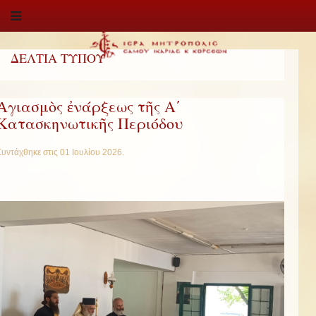
ΔΕΛΤΙΑ ΤΥΠΟΥ
Ἀγιασμὸς ἐνάρξεως τῆς Α΄
Κατασκηνωτικῆς Περιόδου
Συντάχθηκε στις
01 Ιουλίου 2026
.