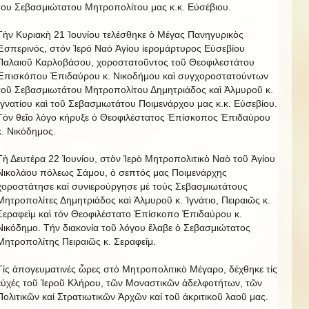
του Σεβασμιώτατου Μητροπολίτου μας κ.κ. Εὐσέβιου.
Τὴν Κυριακὴ 21 Ἰουνίου τελέσθηκε ὁ Μέγας Πανηγυρικὸς
Ἑσπερινός, στόν Ἱερό Ναό Ἁγίου ἱερομάρτυρος Εὐσεβίου
Παλαιοῦ Καρλοβάσου, χοροστατοῦντος τοῦ Θεοφιλεστάτου
Ἐπισκόπου Ἐπιδαύρου κ. Νικοδήμου καὶ συγχοροστατούντων
τοῦ Σεβασμιωτάτου Μητροπολίτου Δημητριάδος καὶ Ἀλμυροῦ κ.
Ἰγνατίου καὶ τοῦ Σεβασμιωτάτου Ποιμενάρχου μας κ.κ. Εὐσεβίου.
Τὸν θεῖο λόγο κήρυξε ὁ Θεοφιλέστατος Ἐπίσκοπος Ἐπιδαύρου
κ. Νικόδημος.
Τὴ Δευτέρα 22 Ἰουνίου, στὸν Ἱερὸ Μητροπολιτικὸ Ναὸ τοῦ Ἁγίου
Νικολάου πόλεως Σάμου, ὁ σεπτός μας Ποιμενάρχης
χοροστάτησε καί συνιερούργησε μέ τούς Σεβασμιωτάτους
Μητροπολίτες Δημητριάδος καὶ Ἀλμυροῦ κ. Ἰγνάτιο, Πειραιῶς κ.
Σεραφεὶμ καὶ τόν Θεοφιλέστατο Ἐπίσκοπο Ἐπιδαύρου κ.
Νικόδημο. Τήν διακονία τοῦ λόγου ἔλαβε ὁ Σεβασμιώτατος
Μητροπολίτης Πειραιῶς κ. Σεραφείμ.
Τίς ἀπογευματινές ὧρες στὸ Μητροπολιτικὸ Μέγαρο, δέχθηκε τίς
εὐχές τοῦ Ἱεροῦ Κλήρου, τῶν Μοναστικῶν ἀδελφοτήτων, τῶν
Πολιτικῶν καί Στρατιωτικῶν Ἀρχῶν καί τοῦ ἀκριτικοῦ λαοῦ μας.