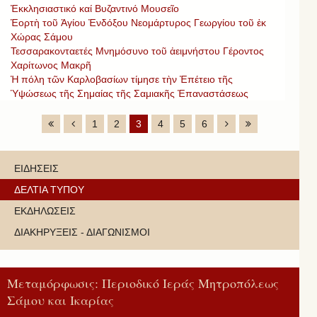
Ἐκκλησιαστικό καί Βυζαντινό Μουσεῖο
Ἑορτὴ τοῦ Ἁγίου Ἐνδόξου Νεομάρτυρος Γεωργίου τοῦ ἐκ
Χώρας Σάμου
Τεσσαρακονταετές Μνημόσυνο τοῦ ἀειμνήστου Γέροντος
Χαρίτωνος Μακρῆ
Ἡ πόλη τῶν Καρλοβασίων τίμησε τὴν Ἐπέτειο τῆς
Ὑψώσεως τῆς Σημαίας τῆς Σαμιακῆς Ἐπαναστάσεως
1
2
3
4
5
6
ΕΙΔΗΣΕΙΣ
ΔΕΛΤΙΑ ΤΥΠΟΥ
ΕΚΔΗΛΩΣΕΙΣ
ΔΙΑΚΗΡΥΞΕΙΣ - ΔΙΑΓΩΝΙΣΜΟΙ
Μεταμόρφωσις: Περιοδικό Ιεράς Μητροπόλεως
Σάμου και Ικαρίας