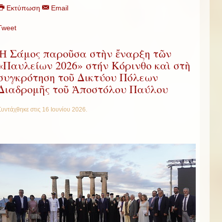
Εκτύπωση
Email
Tweet
Ἡ Σάμος παροῦσα στὴν ἔναρξη τῶν
«Παυλείων 2026» στήν Κόρινθο καὶ στὴ
συγκρότηση τοῦ Δικτύου Πόλεων
Διαδρομῆς τοῦ Ἀποστόλου Παύλου
Συντάχθηκε στις
16 Ιουνίου 2026
.