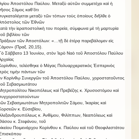
Ἁγίου Ἀποστόλου Παύλου. Μεταξὺ αὐτῶν συμμετέχει καὶ ἡ
νῆσος Σάμος καθ’ὅτι
συγκαταλέγεται μεταξὺ τῶν τόπων τοὺς ὁποίους διῆλθε ὁ
Ἀπόστολος τῶν Ἐθνῶν
κατὰ τὴν ἱεραποστολικὴ του πορεία, σύμφωνα μὲ τὴ μαρτυρία
τοῦ βιβλίου τῶν
Πράξεων τῶν Ἀποστόλων: «…τῇ δὲ ἑτέρᾳ παρεβάλομεν εἰς
Σάμον» (Πραξ. 20,15).
Τὸ Σάββατο 13 Ἰουνίου, στὸν Ἱερὸ Ναὸ τοῦ Ἀποστόλου Παύλου
Ἀρχαίας
Κορίνθου, τελέσθηκε ὁ Μέγας Πολυαρχιερατικὸς Ἑσπερινὸς
πρὸς τιμὴν πάντων τῶν
ἐν Κορίνθῳ Συνεργῶν τοῦ Ἀποστόλου Παύλου, χοροστατοῦντος
τοῦ Σεβασμιωτάτου
Μητροπολίτου Νικοπόλεως καὶ Πρεβέζης κ. Χρυσοστόμου καὶ
συγχοροστατούντων
τῶν Σεβασμιωτάτων Μητροπολιτῶν Σάμου, Ἰκαρίας καὶ
Κορσεῶν κ. Εὐσεβίου,
Ἀλεξανδρουπόλεως κ. Ἀνθίμου, Φιλίππων, Νεαπόλεως καὶ
Θάσου κ. Στεφάνου, τοῦ
οἰκείου Ποιμενάρχου Κορίνθου κ. Παύλου καὶ τοῦ Θεοφιλεστάτου
Ἐπισκόπου