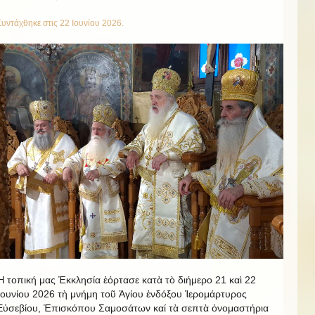
Συντάχθηκε στις
22 Ιουνίου 2026
.
Ἡ τοπική μας Ἐκκλησία ἑόρτασε κατὰ τὸ διήμερο 21 καὶ 22
Ἰουνίου 2026 τὴ μνήμη τοῦ Ἁγίου ἐνδόξου Ἱερομάρτυρος
Εὐσεβίου, Ἐπισκόπου Σαμοσάτων καί τὰ σεπτὰ ὀνομαστήρια