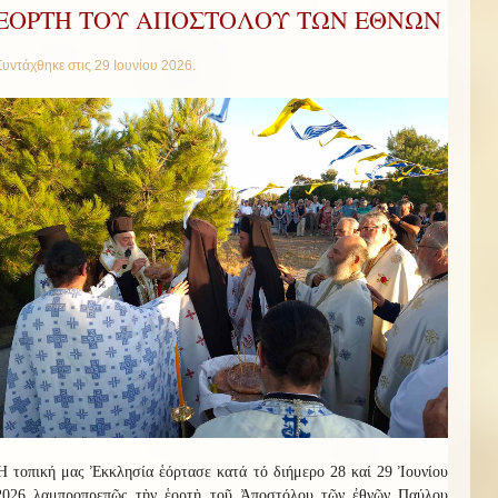
ΕΟΡΤΗ ΤΟΥ ΑΠΟΣΤΟΛΟΥ ΤΩΝ ΕΘΝΩΝ
Συντάχθηκε στις
29 Ιουνίου 2026
.
Ἡ τοπική μας Ἐκκλησία ἑόρτασε κατά τό διήμερο 28 καί 29 Ἰουνίου
2026 λαμπροπρεπῶς τὴν ἑορτὴ τοῦ Ἀποστόλου τῶν ἐθνῶν Παύλου