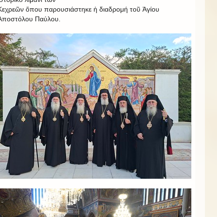
Κεχρεῶν ὅπου παρουσιάστηκε ἡ διαδρομή τοῦ Ἁγίου
Ἀποστόλου Παύλου.