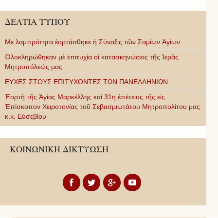
ΔΕΛΤΙΑ ΤΥΠΟΥ
Με λαμπρότητα ἑορτάσθηκε ἡ Σύναξις τῶν Σαμίων Ἁγίων
Ὁλοκληρώθηκαν μὲ ἐπιτυχία οἱ κατασκηνώσεις τῆς Ἱερᾶς
Μητροπόλεώς μας
ΕΥΧΕΣ ΣΤΟΥΣ ΕΠΙΤΥΧΟΝΤΕΣ ΤΩΝ ΠΑΝΕΛΛΗΝΙΩΝ
Ἑορτὴ τῆς Ἁγίας Μαρκέλλης καὶ 31η ἐπέτειος τῆς εἰς
Ἐπίσκοπον Χειροτονίας τοῦ Σεβασμιωτάτου Μητροπολίτου μας
κ.κ. Εὐσεβίου
ΚΟΙΝΩΝΙΚΗ ΔΙΚΤΥΩΣΗ