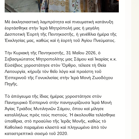
Μὲ ἐκκλησιαστικὴ λαμπρότητα καὶ πνευματικὴ κατάνυξη
ἐορτάσθηκε στὴν Ἱερὰ Μητρόπολή μας ἡ μεγάλη
Δεσποτικὴ Ἑορτὴ τῆς Πεντηκοστῆς, ἡ γενέθλια ἡμέρα τῆς
Ἐκκλησίας μας, καθὼς καὶ ἡ ἑορτὴ τοῦ Ἁγίου Πνεύματος.
Τὴν Κυριακὴ τῆς Πεντηκοστῆς, 31 Μαΐου 2026, ὁ
Σεβασμιώτατος Μητροπολίτης μας Σάμου καὶ Ἰκαρίας κ.κ.
Εὐσέβιος χοροστάτησε στὸν Ὄρθρο, τέλεσε τὴ Θεία
Λειτουργία, κήρυξε τὸν θεῖο λόγο καὶ προέστη τοῦ
Ἑσπερινοῦ τῆς Γονυκλισίας στὴν Ἱερὰ Μονὴ Ζωοδόχου
Πηγῆς.
Τὸ ἀπόγευμα τῆς ἴδιας ἡμέρας χοροστάτησε στὸν
Πανηγυρικὸ Ἑσπερινὸ στὴν πανηγυρίζουσα Ἱερὰ Μονὴ
Ἁγίας Τριάδος Μυτιληνιῶν Σάμου, ὅπου καὶ μίλησε
καταλλήλως πρὸς τοὺς πιστούς. Ἡ ἀκολουθία τελέσθηκε
ὑπαίθρια, στὸ προαύλιο τῆς Ἱερᾶς Μονῆς, καθὼς τὸ
Καθολικὸ παραμένει κλειστὸ καὶ πληγωμένο ἀπὸ τὸν
καταστρεπτικὸ σεισμὸ τοῦ 2020.