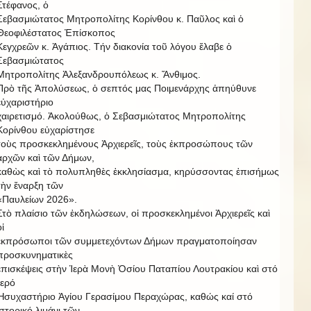
Στέφανος, ὁ
Σεβασμιώτατος Μητροπολίτης Κορίνθου κ. Παῦλος καὶ ὁ
Θεοφιλέστατος Ἐπίσκοπος
Κεγχρεῶν κ. Ἀγάπιος. Τήν διακονία τοῦ λόγου ἔλαβε ὁ
Σεβασμιώτατος
Μητροπολίτης Ἀλεξανδρουπόλεως κ. Ἄνθιμος.
Πρὸ τῆς Ἀπολύσεως, ὁ σεπτός μας Ποιμενάρχης ἀπηύθυνε
εὐχαριστήριο
χαιρετισμό. Ἀκολούθως, ὁ Σεβασμιώτατος Μητροπολίτης
Κορίνθου εὐχαρίστησε
τοὺς προσκεκλημένους Ἀρχιερεῖς, τοὺς ἐκπροσώπους τῶν
ἀρχῶν καὶ τῶν Δήμων,
καθὼς καὶ τὸ πολυπληθὲς ἐκκλησίασμα, κηρύσσοντας ἐπισήμως
τὴν ἔναρξη τῶν
«Παυλείων 2026».
Στὸ πλαίσιο τῶν ἐκδηλώσεων, οἱ προσκεκλημένοι Ἀρχιερεῖς καὶ
οἱ
ἐκπρόσωποι τῶν συμμετεχόντων Δήμων πραγματοποίησαν
προσκυνηματικὲς
ἐπισκέψεις στὴν Ἱερὰ Μονὴ Ὁσίου Παταπίου Λουτρακίου καὶ στό
Ἱερό
Ἡσυχαστήριο Ἁγίου Γερασίμου Περαχώρας, καθώς καί στό
ἱστορικό λιμάνι τῶν