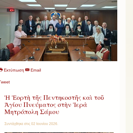
Εκτύπωση
Email
Tweet
Ἡ Ἑορτὴ τῆς Πεντηκοστῆς καὶ τοῦ
Ἁγίου Πνεύματος στὴν Ἱερὰ
Μητρόπολη Σάμου
Συντάχθηκε στις
02 Ιουνίου 2026
.