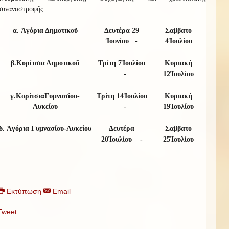
συναναστροφῆς
.
α. Ἀγόρια Δημοτικοῦ
Δευτέρα
29
Σαββατο
Ἰου
ν
ίου
-
4
Ἰουλίου
β.
Κορίτσια Δημοτικοῦ
Τρίτη
7
Ἰουλίου
Κυριακή
-
1
2
Ἰουλίου
γ.
Κορίτσια
Γυμνασίου-
Τρίτη
1
4
Ἰουλίου
Κυριακή
Λυκείου
-
19
Ἰουλίου
δ.
Ἀγόρια Γυμνασίου-Λυκείου
Δευτέρα
Σαββατο
2
0
Ἰουλίου
-
25
Ἰουλίου
Εκτύπωση
Email
Tweet