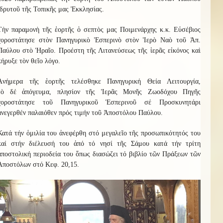
ἱδρυτοῦ τῆς Τοπικῆς μας Ἐκκλησίας.
Τὴν παραμονὴ τῆς ἑορτῆς ὁ σεπτὸς μας Ποιμενάρχης κ.κ. Εὐσέβιος
χοροστάτησε στὸν Πανηγυρικὸ Ἑσπερινὸ στὸν Ἱερὸ Ναὸ τοῦ Ἀπ.
Παύλου στὸ Ἡραῖο. Προέστη τῆς Λιτανεύσεως τῆς ἱερᾶς εἰκόνος καὶ
κήρυξε τὸν θεῖο λόγο.
Ἀνήμερα τῆς ἑορτῆς
τελέσθηκε
Πανηγυρική Θεία Λειτουργία,
τὸ
δέ
ἀπόγευμα, πλησίον τῆς Ἱερᾶς Μονῆς Ζωοδόχου Πηγῆς
χοροστάτησε τοῦ Πανηγυρικοῦ Ἑσπερινοῦ σέ Προσκυνητάρι
ἀνεγερθέν παλαιόθεν πρός τιμήν τοῦ Ἀποστόλου Παύλου.
Κατά τήν ὁμιλία του ἀνεφέρθη στό μεγαλεῖο τῆς προσωπικότητός του
καί στήν διέλευσή του ἀπό τό νησί τῆς Σάμου κατά τήν τρίτη
ἀποστολική περιοδεία του ὅπως διασώζει τό βιβλίο τῶν Πράξεων τῶν
Ἀποστόλων στό Κεφ. 20,15.