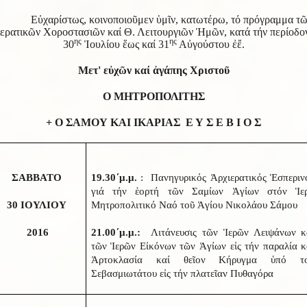
Εὐχαρίστως, κοινοποιοῦμεν ὑμῖν, κατωτέρω, τό πρόγραμμα τ
ερατικῶν Χοροστασιῶν καί Θ. Λειτουργιῶν Ἡμῶν, κατά τήν περίοδο
ης
ης
30
Ἰουλίου ἕως καί 31
Αὐγούστου ἐἔ.
Μετ' εὐχῶν καί ἀγάπης Χριστοῦ
Ο ΜΗΤΡΟΠΟΛΙΤΗΣ
+ Ο ΣΑΜΟΥ ΚΑΙ ΙΚΑΡΙΑΣ Ε Υ Σ Ε Β Ι Ο Σ
ΣΑΒΒΑΤΟ
19.30΄μ.μ.
: Πανηγυρικός Ἀρχιερατικός Ἑσπεριν
γιά τήν ἑορτή τῶν Σαμίων Ἁγίων στόν Ἱε
30 ΙΟΥΛΙΟΥ
Μητροπολιτικό Ναό τοῦ Ἁγίου Νικολάου Σάμου
2016
21.00΄μ.μ.:
Λιτάνευσις τῶν Ἱερῶν Λειψάνων κ
τῶν Ἱερῶν Εἰκόνων τῶν Ἁγίων εἰς τήν παραλία κ
Ἀρτοκλασία καί θεῖον Κήρυγμα ὑπό τ
Σεβασμιωτάτου εἰς τήν πλατεῖαν Πυθαγόρα