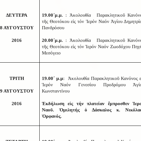
ΔΕΥΤΕΡΑ
19.00΄μ.μ.
: Ἀκολουθία Παρακλητικοῦ Κανόν
τῆς Θεοτόκου εἰς τόν Ἱερόν Ναόν Ἁγίου Δημητρί
8 ΑΥΓΟΥΣΤΟΥ
Πανδρόσου
2016
20.00΄μ.μ.
: Ἀκολουθία Παρακλητικοῦ Κανόν
τῆς Θεοτόκου εἰς τόν Ἱερόν Ναόν Ζωοδόχου Πηγ
Μεσόγειο
ΤΡΙΤΗ
19.00΄ μ.μ
: Ἀκολουθία Παρακλητικοῦ Κανόνος ε
Ἱερόν Ναόν Γενεσίου Προδρόμου Ἁγί
9 ΑΥΓΟΥΣΤΟΥ
Κωνσταντίνου
2016
Ἐκδήλωση εἰς τήν πλατείαν ἔμπροσθεν Ἱερ
Ναοῦ. Ὁμιλητής ὁ Δάσκαλος κ. Νικόλα
Ὀρφανός.