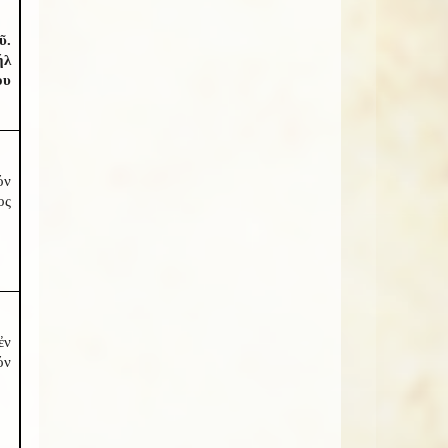
ῦ.
ήλ
ου
όν
ος
ἐν
όν