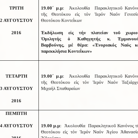
ΤΡΙΤΗ
19.00΄ μ.μ
: Ἀκολουθία Παρακλητικοῦ Κανόν
τῆς Θεοτόκου εἰς τόν Ἱερόν Ναόν Γενεσί
2 ΑΥΓΟΥΣΤΟΥ
Θεοτόκου Κοντεΐκων
2016
Ἐκδήλωση εἰς τήν πλατείαν τοῦ χωριο
Ὁμιλητής ὁ Καθηγητής κ. Ἐμμανου
Βαρβούνης, μέ θέμα: «Ἐνοριακός Ναός κ
παρεκκλήσια Κοντεΐκων»
ΤΕΤΑΡΤΗ
19.00΄ μ.μ
: Ἀκολουθία Παρακλητικοῦ Κανόν
τῆς Θεοτόκου εἰς τόν Ἱερόν Ναόν Ταξιάρχ
3 ΑΥΓΟΥΣΤΟΥ
Μιχαήλ Σπαθαραίων
2016
ΠΕΜΠΤΗ
4 ΑΥΓΟΥΣΤΟΥ
19.00 μ.μ
: Ἀκολουθία Παρακλητικοῦ Κανόνος τ
Θεοτόκου εἰς τόν Ἱερόν Ναόν Ἁγίου Ἀθανασί