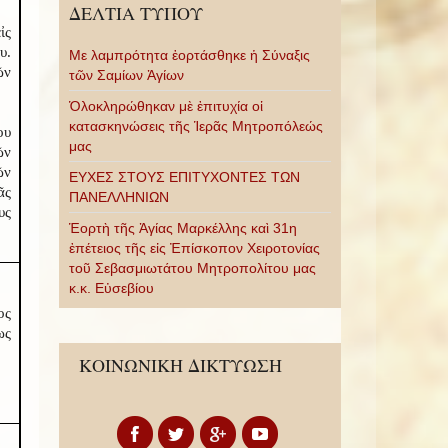
ΔΕΛΤΙΑ ΤΥΠΟΥ
ἰς
υ.
Με λαμπρότητα ἑορτάσθηκε ἡ Σύναξις
ῶν
τῶν Σαμίων Ἁγίων
Ὁλοκληρώθηκαν μὲ ἐπιτυχία οἱ
κατασκηνώσεις τῆς Ἱερᾶς Μητροπόλεώς
ου
μας
ῶν
ῶν
ΕΥΧΕΣ ΣΤΟΥΣ ΕΠΙΤΥΧΟΝΤΕΣ ΤΩΝ
ᾶς
ΠΑΝΕΛΛΗΝΙΩΝ
υς
Ἑορτὴ τῆς Ἁγίας Μαρκέλλης καὶ 31η
ἐπέτειος τῆς εἰς Ἐπίσκοπον Χειροτονίας
τοῦ Σεβασμιωτάτου Μητροπολίτου μας
κ.κ. Εὐσεβίου
ος
ως
ΚΟΙΝΩΝΙΚΗ ΔΙΚΤΥΩΣΗ