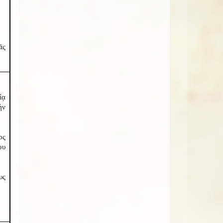
ᾶς
ίᾳ
ήν
ος
ου
υς