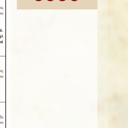
ος
ου
ῦ.
ήλ
αί
ος
ου
ῆς
ου