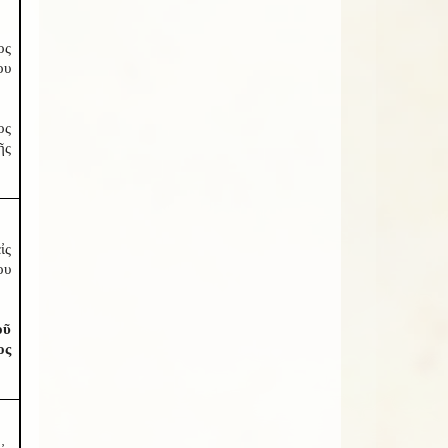
ος
ου
ος
ῆς
ἰς
ου
οῦ
ος