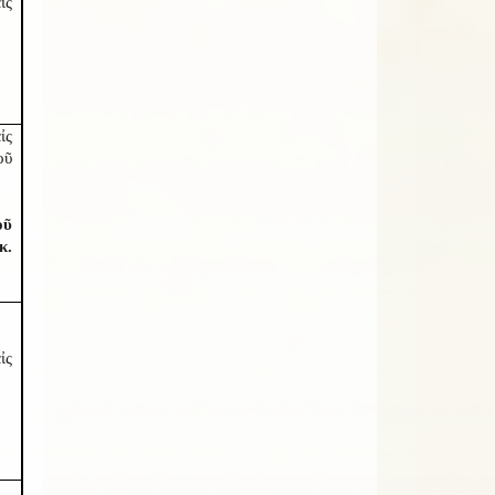
ἰς
ἰς
οῦ
οῦ
κ.
ἰς