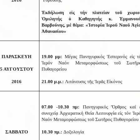
2016
Ὑδρούσης
Ἐκδήλωση εἰς τήν πλατείαν τοῦ χωριο
Ὁμιλητής ὁ Καθηγητής κ. Ἐμμανου
Βαρβούνης, μέ θέμα: «Ἱστορία Ἱεροῦ Ναοῦ Ἁγί
Ἀθανασίου»
ΠΑΡΑΣΚΕΥΗ
19.00 μμ:
Μέγας Πανηγυρικός Ἑσπερινός εἰς τ
Ἱερόν Ναόν Μεταμορφώσεως τοῦ Σωτῆρ
5 ΑΥΓΟΥΣΤΟΥ
Πυθαγορείου
2016
21.00 μ.μ.:
Λιτάνευσις τῆς Ἱερᾶς Εἰκόνος
07.00 -10.30 πμ:
Πανηγυρικός Ὄρθρος καί 
συνεχείᾳ Ἀρχιερατική Θεία Λειτουργία εἰς τόν Ἱερ
Ναόν Μεταμορφώσεως τοῦ Σωτῆρος Πυθαγορείου
ΣΑΒΒΑΤΟ
10.30 πμ.:
Δοξολογία