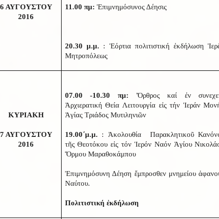
6 ΑΥΓΟΥΣΤΟΥ
11.00 πμ:
Ἐπιμνημόσυνος Δέησις
2016
20.30 μ.μ.
: Ἑόρτια πολιτιστική ἐκδήλωση Ἱερ
Μητροπόλεως
07.00 -10.30 πμ:
Ὄρθρος καί ἐν συνεχε
Ἀρχιερατική Θεία Λειτουργία εἰς τήν Ἱεράν Μον
ΚΥΡΙΑΚΗ
Ἁγίας Τριάδος Μυτιληνιῶν
7 ΑΥΓΟΥΣΤΟΥ
19.00΄μ.μ.
: Ἀκολουθία Παρακλητικοῦ Κανόν
2016
τῆς Θεοτόκου εἰς τόν Ἱερόν Ναόν Ἁγίου Νικολά
Ὅρμου Μαραθοκάμπου
Ἐπιμνημόσυνη Δέηση ἔμπροσθεν μνημείου ἀφανο
Ναύτου.
Πολιτιστική ἐκδήλωση