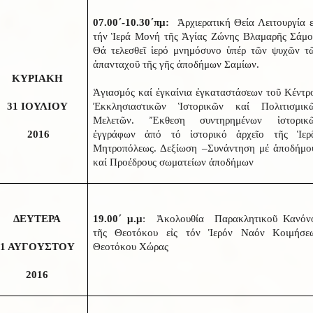
07.00΄-10.30΄πμ:
Ἀρχιερατική Θεία Λειτουργία ε
τήν Ἱερά Μονή τῆς Ἁγίας Ζώνης Βλαμαρῆς Σάμο
Θά τελεσθεῖ ἱερό μνημόσυνο ὑπέρ τῶν ψυχῶν τ
ἁπανταχοῦ τῆς γῆς ἀποδήμων Σαμίων.
ΚΥΡΙΑΚΗ
Ἁγιασμός καί ἐγκαίνια ἐγκαταστάσεων τοῦ Κέντρ
31 ΙΟΥΛΙΟΥ
Ἐκκλησιαστικῶν Ἱστορικῶν καί Πολιτισμικ
Μελετῶν. Ἔκθεση συντηρημένων ἱστορικ
2016
ἐγγράφων ἀπό τό ἱστορικό ἀρχεῖο τῆς Ἱερ
Μητροπόλεως. Δεξίωση –Συνάντηση μέ ἀποδήμο
καί Προέδρους σωματείων ἀποδήμων
ΔΕΥΤΕΡΑ
19.00΄ μ.μ
: Ἀκολουθία Παρακλητικοῦ Κανόν
τῆς Θεοτόκου εἰς τόν Ἱερόν Ναόν Κοιμήσε
1 ΑΥΓΟΥΣΤΟΥ
Θεοτόκου Χώρας
2016