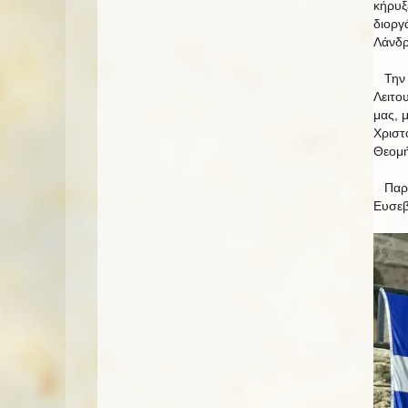
κήρυξ
διοργ
Λάνδρ
Την κ
Λειτο
μας, 
Χριστ
Θεομή
Παρέσ
Ευσ