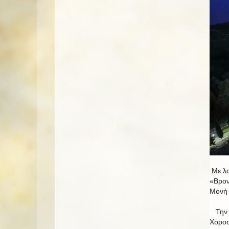
Με λα
«Βρον
Μονή 
Την π
Χοροσ