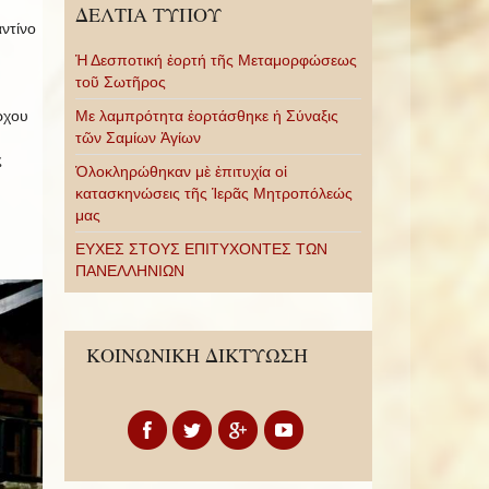
ΔΕΛΤΙΑ ΤΥΠΟΥ
ντίνο
Ἡ Δεσποτική ἑορτή τῆς Μεταμορφώσεως
τοῦ Σωτῆρος
Με λαμπρότητα ἑορτάσθηκε ἡ Σύναξις
ρχου
τῶν Σαμίων Ἁγίων
ς
Ὁλοκληρώθηκαν μὲ ἐπιτυχία οἱ
κατασκηνώσεις τῆς Ἱερᾶς Μητροπόλεώς
μας
ΕΥΧΕΣ ΣΤΟΥΣ ΕΠΙΤΥΧΟΝΤΕΣ ΤΩΝ
ΠΑΝΕΛΛΗΝΙΩΝ
ΚΟΙΝΩΝΙΚΗ ΔΙΚΤΥΩΣΗ