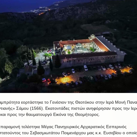
μπρότητα εορτάστηκε το Γενέσιον της Θεοτόκου στην Ιερά Μονή Πανα
τιανής» Σάμου (1566). Εκατοντάδες πιστών ανηφόρησαν προς την Ιερ
και προς την θαυματουργό Εικόνα της Θεομήτορος.
αραμονή τελέστηκε Μέγας Πανηγυρικός Αρχιερατικὀς Εσπερινός
τατούντος του Σεβασμιωτάτου Ποιμενάρχου μας κ.κ. Ευσεβίου ο οποίο