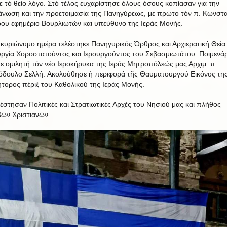
ε τό θείο λόγο. Στό τέλος ευχαρίστησε όλους όσους κοπίασαν για την
άνωση και την προετοιμασία της Πανηγύρεως, με πρώτο τόν π. Κωνστα
ου εφημέριο Βουρλιωτών και υπεύθυνο της Ιεράς Μονής.
υριώνυμο ημέρα τελέστηκε Πανηγυρικός Όρθρος και Αρχιερατική Θεία
υργία Χοροστατούντος και Ιερουργούντος του Σεβασμιωτάτου Ποιμενά
με ομιλητή τόν νέο Ιεροκήρυκα της Ιεράς Μητροπόλεώς μας Αρχιμ. π.
όδουλο Σελλή. Ακολούθησε ἡ περιφορά τῆς Θαυματουργού Εικόνος τη
τορος πέριξ του Καθολικού της Ιεράς Μονής.
τησαν Πολιτικές και Στρατιωτικές Αρχές του Νησιού μας και πλήθος
εβών Χριστιανών.