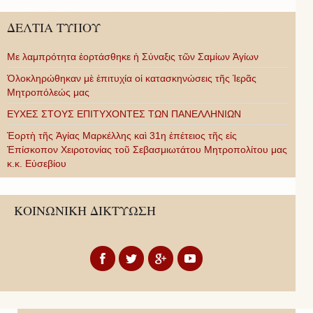
ΔΕΛΤΙΑ ΤΥΠΟΥ
Με λαμπρότητα ἑορτάσθηκε ἡ Σύναξις τῶν Σαμίων Ἁγίων
Ὁλοκληρώθηκαν μὲ ἐπιτυχία οἱ κατασκηνώσεις τῆς Ἱερᾶς
Μητροπόλεώς μας
ΕΥΧΕΣ ΣΤΟΥΣ ΕΠΙΤΥΧΟΝΤΕΣ ΤΩΝ ΠΑΝΕΛΛΗΝΙΩΝ
Ἑορτὴ τῆς Ἁγίας Μαρκέλλης καὶ 31η ἐπέτειος τῆς εἰς
Ἐπίσκοπον Χειροτονίας τοῦ Σεβασμιωτάτου Μητροπολίτου μας
κ.κ. Εὐσεβίου
ΚΟΙΝΩΝΙΚΗ ΔΙΚΤΥΩΣΗ