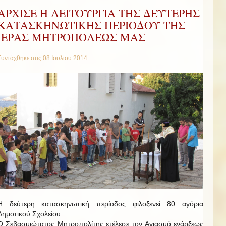
AΡΧΙΣΕ Η ΛΕΙΤΟΥΡΓΙΑ ΤΗΣ ΔΕΥΤΕΡΗΣ
ΚΑΤΑΣΚΗΝΩΤΙΚΗΣ ΠΕΡΙΟΔΟΥ ΤΗΣ
ΙΕΡΑΣ ΜΗΤΡΟΠΟΛΕΩΣ ΜΑΣ
Συντάχθηκε στις
08 Ιουλίου 2014
.
Η δεύτερη κατασκηνωτική περίοδος φιλοξενεί 80 αγόρια
Δημοτικού Σχολείου.
Ο Σεβασμιώτατος Μητροπολίτης ετέλεσε τον Αγιασμό ενάρξεως