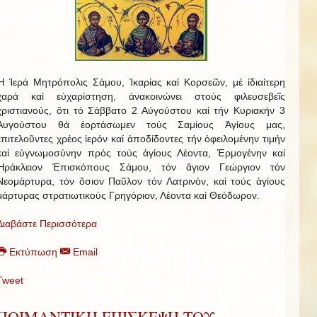
Ἡ Ἱερά Μητρόπολις Σάμου, Ἰκαρίας καί Κορσεῶν, μέ ἰδιαίτερη
χαρά καί εὐχαρίστηση, ἀνακοινώνει στούς φιλευσεβεῖς
χριστιανούς, ὅτι τό Σάββατο 2 Αὐγούστου καί τήν Κυριακήν 3
Αυγούστου θά ἑορτάσωμεν τούς Σαμίους Ἁγίους μας,
ἐπιτελοῦντες χρέος ἱερόν καί ἀποδίδοντες τήν ὀφειλομένην τιμήν
καί εὐγνωμοσύνην πρός τούς ἁγίους Λέοντα, Ἑρμογένην καί
Ἡράκλειον Ἐπισκόπους Σάμου, τόν ἅγιον Γεώργιον τόν
Νεομάρτυρα, τόν ὅσιον Παῦλον τόν Λατρινόν, καί τούς ἁγίους
μάρτυρας στρατιωτικούς Γρηγόριον, Λέοντα καί Θεόδωρον.
Διαβάστε Περισσότερα
Εκτύπωση
Email
Tweet
ΠΟΙΜΑΝΤΙΚΗ ΕΠΙΣΚΕΨΗ ΤΟΥ