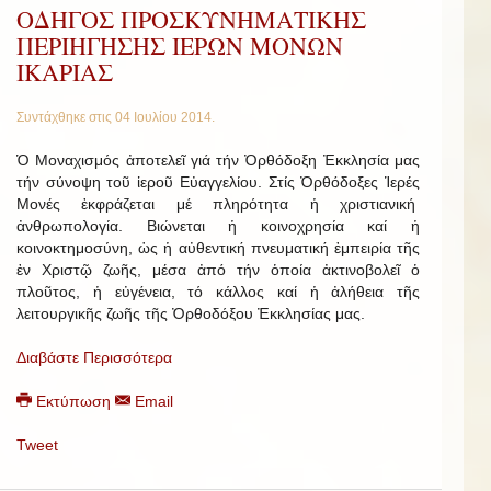
ΟΔΗΓΟΣ ΠΡΟΣΚΥΝΗΜΑΤΙΚΗΣ
ΠΕΡΙΗΓΗΣΗΣ ΙΕΡΩΝ ΜΟΝΩΝ
ΙΚΑΡΙΑΣ
Συντάχθηκε στις
04 Ιουλίου 2014
.
Ὁ Μοναχισμός ἀποτελεῖ γιά τήν Ὀρθόδοξη Ἐκκλησία μας
τήν σύνοψη τοῦ ἱεροῦ Εὐαγγελίου. Στίς Ὀρθόδοξες Ἱερές
Μονές ἐκφράζεται μέ πληρότητα ἡ χριστιανική
ἀνθρωπολογία. Βιώνεται ἡ κοινοχρησία καί ἡ
κοινοκτημοσύνη, ὡς ἡ αὐθεντική πνευματική ἐμπειρία τῆς
ἐν Χριστῷ ζωῆς, μέσα ἀπό τήν ὁποία ἀκτινοβολεῖ ὁ
πλοῦτος, ἡ εὐγένεια, τό κάλλος καί ἡ ἀλήθεια τῆς
λειτουργικῆς ζωῆς τῆς Ὀρθοδόξου Ἐκκλησίας μας.
Διαβάστε Περισσότερα
Εκτύπωση
Email
Tweet