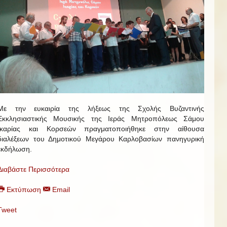
Με την ευκαιρία της λήξεως της Σχολής Βυζαντινής
Εκκλησιαστικής Μουσικής της Ιεράς Μητροπόλεως Σάμου
Ικαρίας και Κορσεών πραγματοποιήθηκε στην αίθουσα
διαλέξεων του Δημοτικού Μεγάρου Καρλοβασίων πανηγυρική
εκδήλωση.
Διαβάστε Περισσότερα
Εκτύπωση
Email
Tweet