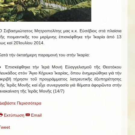
Ὁ Σεβασμιώτατος Μητροπολίτης μας κ.κ. Εὐσέβιος στά πλαίσια
τῆς ποιμαντικῆς του μερίμνης ἐπισκέφθηκε τήν Ἰκαρία ἀπό 13
ἕως καί 20Ἰουλίου 2014.
Κατά τήν ὀκταήμερη παραμονή του στήν Ἰκαρία:
● Ἐπισκέφθηκε τήν Ἱερά Μονή Εὐαγγελισμοῦ τῆς Θεοτόκου
Λευκάδος στόν Ἅγιο Κήρυκο Ἰκαρίας, ὅπου ἐνημερώθηκε γιά τήν
ἀκριβῆ τήρησιν τοῦ προγράμματος λατρευτικῆς ἐξυπηρέτησης
τῆς Ἱερᾶς Μονῆς καί εἶχε συνεργασία γιά θέματα ἀφορῶντα στήν
ἀνακαίνιση τῆς Ἱερᾶς Μονῆς (14/7)
Διαβάστε Περισσότερα
Εκτύπωση
Email
Tweet