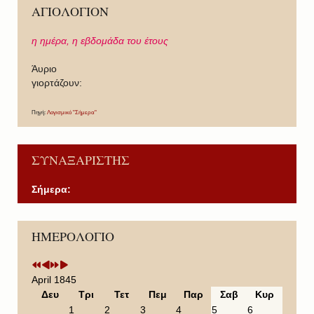
ΑΓΙΟΛΟΓΙΟΝ
η ημέρα,
η εβδομάδα του έτους
Άυριο
γιορτάζουν:
Πηγή:
Λογισμικό "Σήμερα"
ΣΥΝΑΞΑΡΙΣΤΗΣ
Σήμερα:
P
P
N
N
ΗΜΕΡΟΛΟΓΙΟ
r
r
e
e
e
e
x
x
v
v
t
t
i
i
Y
M
April 1845
o
o
e
o
Δευ
Τρι
Τετ
Πεμ
Παρ
Σαβ
Κυρ
u
u
a
n
1
2
3
4
5
6