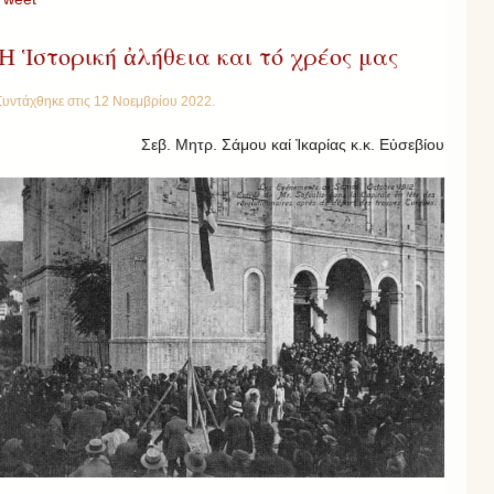
Ἡ Ἱστορική ἀλήθεια και τό χρέος μας
Συντάχθηκε στις
12 Νοεμβρίου 2022
.
Σεβ. Μητρ. Σάμου καί Ἰκαρίας κ.κ. Εὐσεβίου