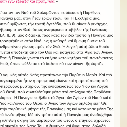
αὐτή ἐγώ ἐξέλεξα καί προτίμησα.
»
Σ΄αὐτόν τόν Ναό τοῦ Σολομῶντος εἰσόδευσε ἡ Παρθένος
Παναγία μας, ὅταν ἦταν τριῶν ἐτῶν. Καί Ἡ Ἐκκλησία μας,
ὑπενθυμίζοντας τήν τριετῆ ἀγελάδα, πού θυσίασε ὁ γενάρχης
Ἀβραάμ στόν Θεό, ὅπως ἀναφέρεται στόβιβλίο τῆς Γενέσεως
(Βλ. ΙΕ 9), μας διδάσκει, πώς κατά τόν ἴδιο τρόπο ἡ Παναγία μας
προσφέρθηκε στόν Ναό, ὡς ἡ καθαρή καί ἄμωμη θυσία τοῦ
ἀνθρωπίνου γένους πρός τόν Θεό. Ἡ λογική αὐτή ζῶσα θυσία
γίνεται ἀποδεκτή ἀπό τόν Θεό καί εἰσάγεται στά Ἅγια τῶν Ἁγίων.
Ἔτσι ἡ Παναγία γίνεται τό ἐπίγειο κατοικητήριο τοῦ παντάνακτος
Θεοῦ, ὅπως ψάλλεται στό δοξαστικό των αἴνων τῆς ἑορτῆς.
Ὁ νομικός αὐτός Ναός προτύπωνε τήν Παρθένο Μαρία. Καί πιό
συγκεκριμένα ἦταν ἡ προφητική εἰκόνα καί ἡ προτύπωση τοῦ
ὑπερφυοῦς μυστηρίου, τῆς ἐνσαρκώσεως τοῦ Υἱοῦ καί Λόγου
τοῦ Θεοῦ, πού συντελέσθηκε μέσα στά σπλάχνα τῆς Παρθένου
Μαρίας. Ἡ Παναγία εἰσῆλθε στά Ἅγια τῶν Ἁγίων τοῦ Ναοῦ καί ὁ
Υἱός καί Λόγος τοῦ Θεοῦ, ὁ Ἅγιος τῶν Ἁγίων δηλαδή εἰσῆλθε
στήν παρθενική μήτρα τῆς Παναγίας μας καί κατοίκησε μέσα Της
γιά ἐννέα μῆνες. Μέ τόν τρόπο αὐτό ἡ Παναγία μας ἀναδείχθηκε
ἡ ἀληθινή σκηνή τοῦ μαρτυρίου τοῦ Θεοῦ, ὁ ἐπίγειος ἄχραντος
καί ἀκατάλυτος Ναός Του, ἡ ἔμψυχος καί ἄψαυστος, δηλαδή