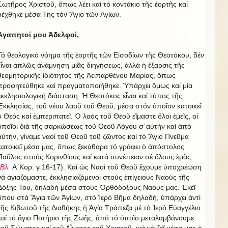
Σωτῆρος Χριστοῦ, ὅπως λέει καί τό κοντάκιο τῆς ἑορτῆς καί
δέχθηκε μέσα Της τόν Ἅγιο τῶν Ἁγίων.
Ἀγαπητοί μου Ἀδελφοί,
Τό θεολογικό νόημα τῆς ἑορτῆς τῶν Εἰσοδίων τῆς Θεοτόκου, δέν
εἶναι ἁπλῶς ἀνάμνηση μιᾶς διηγήσεως, ἀλλά ἡ ἔξαρσις τῆς
θεομητορικῆς ἰδιότητος τῆς Ἀειπαρθένου Μαρίας, ὅπως
προφητεύθηκε καί πραγματοποιήθηκε. Ὑπάρχει ὅμως καί μία
ἐκκλησιολογική διάσταση. Ἡ Θεοτόκος εἶναι καί τύπος τῆς
Ἐκκλησίας, τοῦ νέου λαοῦ τοῦ Θεοῦ, μέσα στόν ὁποῖον κατοικεῖ
ὁ Θεός καί ἐμπεριπατεῖ. Ὁ λαός τοῦ Θεοῦ εἴμαστε ὅλοι ἐμεῖς, οἱ
ὁποῖοι διά τῆς σαρκώσεως τοῦ Θεοῦ Λόγου σ΄αὐτήν καί ἀπό
αὐτήν, γίναμε ναοί τοῦ Θεοῦ τοῦ ζῶντος καί τό Ἅγιο Πνεῦμα
κατοικεῖ μέσα μας, ὅπως ξεκάθαρα τό γράφει ὁ ἀπόστολος
Παῦλος στούς Κορινθίους καί κατά συνέπειαν σέ ὅλους ἐμᾶς
Βλ.
Α΄Κορ. γ 16-17). Καί ὡς Ναοί τοῦ Θεοῦ ἔχουμε ὑποχρέωση
νά ἁγιαζόμαστε, ἐκκλησιαζόμενοι στούς ἐπίγειους Ναούς τῆς
Δόξης Του, δηλαδή μέσα στούς Ὀρθόδοξους Ναούς μας. Ἐκεῖ
ὅπου στά Ἅγια τῶν Ἁγίων, στό Ἱερό Βῆμα δηλαδή, ὑπάρχει ἀντί
τῆς Κιβωτοῦ τῆς Διαθήκης ἡ Ἁγία Τράπεζα μέ τό Ἱερό Εὐαγγέλιο
καί τό ἅγιο Ποτήριο τῆς Ζωῆς, ἀπό τό ὁποῖο μεταλαμβάνουμε