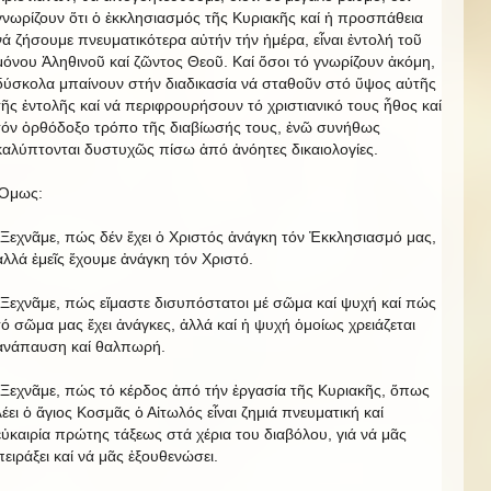
γνωρίζουν ὅτι ὁ ἐκκλησιασμός τῆς Κυριακῆς καί ἡ προσπάθεια
νά ζήσουμε πνευματικότερα αὐτήν τήν ἡμέρα, εἶναι ἐντολή τοῦ
μόνου Ἀληθινοῦ καί ζῶντος Θεοῦ. Καί ὅσοι τό γνωρίζουν ἀκόμη,
δύσκολα μπαίνουν στήν διαδικασία νά σταθοῦν στό ὕψος αὐτῆς
τῆς ἐντολῆς καί νά περιφρουρήσουν τό χριστιανικό τους ἦθος καί
τόν ὀρθόδοξο τρόπο τῆς διαβίωσής τους, ἐνῶ συνήθως
καλύπτονται δυστυχῶς πίσω ἀπό ἀνόητες δικαιολογίες.
Ὅμως:
-Ξεχνᾶμε, πώς δέν ἔχει ὁ Χριστός ἀνάγκη τόν Ἐκκλησιασμό μας,
ἀλλά ἐμεῖς ἔχουμε ἀνάγκη τόν Χριστό.
-Ξεχνᾶμε, πώς εἴμαστε δισυπόστατοι μέ σῶμα καί ψυχή καί πώς
τό σῶμα μας ἔχει ἀνάγκες, ἀλλά καί ἡ ψυχή ὁμοίως χρειάζεται
ἀνάπαυση καί θαλπωρή.
-Ξεχνᾶμε, πώς τό κέρδος ἀπό τήν ἐργασία τῆς Κυριακῆς, ὅπως
λέει ὁ ἅγιος Κοσμᾶς ὁ Αἰτωλός εἶναι ζημιά πνευματική καί
εὐκαιρία πρώτης τάξεως στά χέρια του διαβόλου, γιά νά μᾶς
πειράξει καί νά μᾶς ἐξουθενώσει.