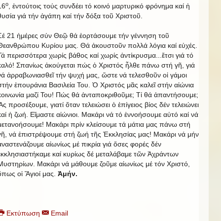
ο
16
, ἐντούτοις τούς συνδέει τό κοινό μαρτυρικό φρόνημα καί ἡ
θυσία γιά τήν ἀγάπη καί τήν δόξα τοῦ Χριστοῦ.
Σέ 21 ἡμέρες σύν Θεῷ θά ἑορτάσουμε τήν γέννηση τοῦ
Θεανθρώπου Κυρίου μας. Θά ἀκουστοῦν πολλά λόγια καί εὐχές.
Τά περισσότερα χωρίς βάθος καί χωρίς ἀντίκρυσμα...ἔτσι γιά τό
καλό! Σπανίως ἀκούγεται πώς ὁ Χριστός ἦλθε πάνω στή γῆ, γιά
νά ἀρραβωνιασθεῖ τήν ψυχή μας, ὥστε νά τελεσθοῦν οἱ γάμοι
στήν ἐπουράνια Βασιλεία Του. Ὁ Χριστός μᾶς καλεῖ στήν αἰώνια
κοινωνία μαζί Του! Πώς θά ἀνταποκριθοῦμε; Τί θά ἀπαντήσουμε;
Ἄς προσέξουμε, γιατί ὅταν τελειώσει ὁ ἐπίγειος βίος δέν τελειώνει
καί ἡ ζωή. Εἴμαστε αἰώνιοι. Μακάρι νά τό ἐννοήσουμε αὐτό καί νά
μετανοήσουμε! Μακάρι πρίν κλείσουμε τά μάτια μας πάνω στή
γῆ, νά ἐπιστρέψουμε στή ζωή τῆς Ἐκκλησίας μας! Μακάρι νά μήν
ἀναστενάζουμε αἰωνίως μέ πικρία γιά ὅσες φορές δέν
ἐκκλησιαστήκαμε καί κυρίως δέ μεταλάβαμε τῶν Ἀχράντων
Μυστηρίων. Μακάρι νά μάθουμε ζοῦμε αἰωνίως μέ τόν Χριστό,
ὅπως οἱ Ἅγιοί μας.
Ἀμήν.
Εκτύπωση
Email