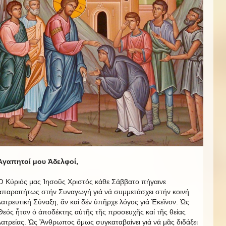
Ἀγαπητοί μου Ἀδελφοί,
Ὁ Κύριός μας Ἰησοῦς Χριστός κάθε Σάββατο πήγαινε
ἀπαραιτήτως στήν Συναγωγή γιά νά συμμετάσχει στήν κοινή
λατρευτική Σύναξη, ἄν καί δέν ὑπῆρχε λόγος γιά Ἐκεῖνον. Ὡς
Θεός ἦταν ὁ ἀποδέκτης αὐτῆς τῆς προσευχῆς καί τῆς θείας
λατρείας. Ὡς Ἄνθρωπος ὅμως συγκαταβαίνει γιά νά μᾶς διδάξει