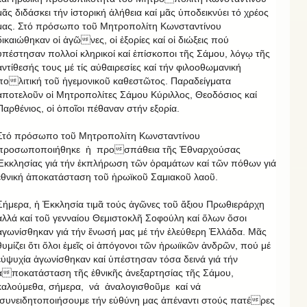
μᾶς διδάσκει τήν ἱστορική ἀλήθεια καί μᾶς ὑποδεικνύει τό χρέος
μας. Στό πρόσωπο τοῦ Μητροπολίτη Κωνσταντίνου
δικαιώθηκαν οἱ ἀγῶνες, οἱ ἐξορίες καί οἱ διώξεις πού
ὑπέστησαν πολλοί κληρικοί καί ἐπίσκοποι τῆς Σάμου, λόγῳ τῆς
ἀντίθεσής τους μέ τίς αὐθαιρεσίες καί τήν φιλοοθωμανική
πολιτική τοῦ ἡγεμονικοῦ καθεστῶτος. Παραδείγματα
ἀποτελοῦν οἱ Μητροπολίτες Σάμου Κύριλλος, Θεοδόσιος καί
Παρθένιος, οἱ ὁποῖοι πέθαναν στήν εξορία.
Στό πρόσωπο τοῦ Μητροπολίτη Κωνσταντίνου
προσωποποιήθηκε ἡ προσπάθεια τῆς Ἐθναρχούσας
Ἐκκλησίας γιά τήν ἐκπλήρωση τῶν ὁραμάτων καί τῶν πόθων γιά
ἐθνική ἀποκατάσταση τοῦ ἡρωϊκοῦ Σαμιακοῦ λαοῦ.
Σήμερα, ἡ Ἐκκλησία τιμᾶ τούς ἀγῶνες τοῦ ἄξιου Πρωθιεράρχη
ἀλλά καί τοῦ γενναίου Θεμιστοκλῆ Σοφούλη καί ὅλων ὅσοι
ἀγωνίσθηκαν γιά τήν ἕνωσή μας μέ τήν ἐλεύθερη Ἑλλάδα. Μᾶς
θυμίζει ὅτι ὅλοι ἐμεῖς οἱ ἀπόγονοι τῶν ἡρωιϊκῶν ἀνδρῶν, πού μέ
εὐψυχία ἀγωνίσθηκαν καί ὑπέστησαν τόσα δεινά γιά τήν
ἀποκατάσταση τῆς ἐθνικῆς ἀνεξαρτησίας τῆς Σάμου,
καλούμεθα, σήμερα, νά ἀναλογισθοῦμε καί νά
συνειδητοποιήσουμε τήν εὐθύνη μας ἀπέναντι στούς πατέρες