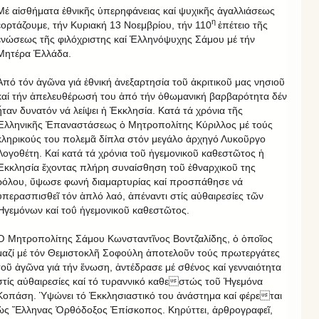
Μέ αἰσθήματα ἐθνικῆς ὑπερηφάνειας καί ψυχικῆς ἀγαλλιάσεως
η
ἑορτάζουμε, τήν Κυριακή 13 Νοεμβρίου, τήν 110
ἐπέτειο τῆς
ἑνώσεως τῆς φιλόχριστης καί Ἑλληνόψυχης Σάμου μέ τήν
Μητέρα Ἑλλάδα.
Ἀπό τόν ἀγῶνα γιά ἐθνική ἀνεξαρτησία τοῦ ἀκριτικοῦ μας νησιοῦ
καί τήν ἀπελευθέρωσή του ἀπό τήν ὀθωμανική βαρβαρότητα δέν
ἦταν δυνατόν νά λείψει ἡ Ἐκκλησία. Κατά τά χρόνια τῆς
Ἑλληνικῆς Ἐπαναστάσεως ὁ Μητροπολίτης Κύριλλος μέ τούς
κληρικούς του πολεμᾶ δίπλα στόν μεγάλο ἀρχηγό Λυκοῦργο
Λογοθέτη. Καί κατά τά χρόνια τοῦ ἡγεμονικοῦ καθεστῶτος ἡ
Ἐκκλησία ἔχοντας πλήρη συναίσθηση τοῦ ἐθναρχικοῦ της
ρόλου, ὕψωσε φωνή διαμαρτυρίας καί προσπάθησε νά
ὑπερασπισθεῖ τόν ἁπλό λαό, ἀπέναντι στίς αὐθαιρεσίες τῶν
Ἡγεμόνων καί τοΰ ἡγεμονικοῦ καθεστῶτος.
Ὁ Μητροπολίτης Σάμου Κωνσταντῖνος Βοντζαλίδης, ὁ ὁποῖος
μαζί μέ τόν Θεμιστοκλῆ Σοφούλη ἀποτελοῦν τούς πρωτεργάτες
τοῦ ἀγῶνα γιά τήν ἕνωση, ἀντέδρασε μέ σθένος καί γενναιότητα
στίς αὐθαιρεσίες καί τό τυραννικό καθεστώς τοῦ Ἡγεμόνα
Κοπάση. Ὑψώνει τό Ἐκκλησιαστικό του ἀνάστημα καί φέρεται
ὡς Ἕλληνας Ὀρθόδοξος Ἐπίσκοπος. Κηρύττει, ἀρθρογραφεῖ,