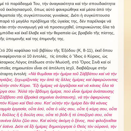
μέ τό παράδειγμά Του, τήν ἀναγκαιότητα καί τήν σπουδαιότητα
τοῦ ἐκκλησιασμοῦ, ὅπως αὐτό φανερώθηκε καί μέσα ἀπό τήν
θεραπεία τῆς συγκύπτουσας γυναίκας. Διότι ἡ συγκύπτουσα
παρά τό μεγάλο πρόβλημα τῆς ὑγιείας της, δέν παρέλειψε νά
πάει στήν συναγωγή γιά νά προσευχηθεῖ, ὑπερνικώντας ὅλα τά
ἐμπόδια καί ἐκεῖ ἔλαβε καί τήν θεραπεία ὡς βραβεῖο τῆς πίστης,
τῆς ὑπομονῆς καί της ἐπιμονῆς της.
Στό 20ό κεφάλαιο τοῦ βιβλίου τῆς Ἐξόδου (Κ, 8-11), ἐκεῖ ὅπου
ἀναφέρονται οἱ 10 ἐντολές, τίς ὁποῖες ὁ Ἴδιος ὁ Κύριος, ὡς
ἄσαρκος Λόγος ἐπέδωσε στόν Μωϋσῆ, στό Ὄρος Σινᾶ καί οἱ
ὁποῖες σημειωτέον εἶναι σέ ἀπόλυτη ἰσχῦ, διαβάζουμε στήν
τέταρτη ἐντολή:
«Νά θυμᾶσαι τήν ἡμέρα τοῦ Σάββάτου καί νά τήν
ἁγιάζεις, ξεχωρίζοντάς την ἀπό τίς ἄλλες ἡμέρες καί ἀφιερώνοντας
αὐτήν στόν Κύριο. Ἕξι ἡμέρες νά ἐργάζεσαι καί νά κάνεις ὅλα τά
ἔργα σου. Ἄλλά τήν ἕβδομη ἡμέρα, πού εἶναι ἡμέρα ἀνάπαυσης
(Σάββατο στά ἑβραϊκά σημαίνει ἀνάπαυση), νά τήν ἀφιερώνεις
στόν Κύριο καί Θεό σου.
Κατ’ αὐτήν τήν ἡμέρα δέν θά κάνεις
καμμία ἐργασία, οὔτε ἐσύ, οὔτε ὁ υἱός σου, οὔτε ἡ κόρη σου, οὔτε
ὁ δοῦλος ἤ ἡ δούλη σου, οὔτε τό βόδι ἤ τό ὑποζύγιό σου, οὔτε
κανένα ἄλλο ζῶο σου. Καί αὐτός ἀκόμη ὁ ξένος, πού φιλοξενεῖται
σ’ ἐσένα. Διότι σέ ἕξι ἡμέρες δημιούργησε ὁ Θεός τόν οὐρανό, τήν