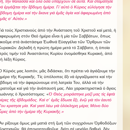
γῆ, τήν θάλασσα καί ὅλα ὅσα ὑπάρχουν σέ αὐτά. Καί σταμάτησε
νά ἐργάζεται τήν ἕβδομη ἡμέρα. Γι’ αὐτό ὁ Κύριος εὐλόγησε τήν
ἕβδομη ἡμέρα καί τήν ἔκανε γιά ἐμᾶς ἁγία καί ἀφιερωμένη ἀπό
ἐμᾶς σ΄ Αὐτόν.»
Γιά τούς Χριστιανούς ἀπό τήν Ἀνάσταση τοῦ Χριστοῦ καί μετά, ἡ
ἀφιερωμένη στόν Θεό ἡμέρα εἶναι ἡ μία τῶν Σαββάτων, ὅπως
ἀκοῦμε στά ἀνάστάσιμα Ἑωθινά Εὐαγγέλια τῶν Ὄρθρων τῶν
Κυριακῶν. Δηλαδή ἡ πρώτη ἡμέρα μετά τό Σάββατο, ἡ ὁποία
πρός τιμήν τοῦ Ἀναστάντος Κυρίου ὀνομάσθηκε Κυριακή, ἀπό
τή λέξη Κύριος.
Ὁ Κύριός μας λοιπόν, μᾶς διδάσκει, ὅτι πρέπει νά ἁγιάζουμε τήν
ἡμέρα τῆς Κυριακῆς. Τίς ὑπόλοιπες ἕξι νά ἐργαζόμαστε καί τήν
ἕβδομη νά τήν ἀφιερώνουμε στή λατρεία Του, ἀλλά νά τήν
κρατοῦμε καί γιά τήν ἀνάπαυσή μας. Λέει χαρακτηριστικά ὁ ἅγιος
Ἰωάννης ὁ Χρυσόστομος: «
Ὁ Θεὸς μοιράστηκε μαζί μας τὶς ἑφτὰ
μέρες τῆς ἑβδομάδος. Καὶ σ᾿ ἐμᾶς ἔδωσε ἕξι, ἐνῷ γιὰ τὸν ἑαυτό
Του κρατησε μία. Καὶ γιατί λέω γιὰ ὁλόκληρη μέρα; Μόνο δύο
ὧρες ἀπό τήν ἡμέρα τῆς Κυριακῆς.»
Ἄν ρίξουμε ὅμως μιά ματιά στή ζωή τῶν συγχρόνων Ὀρθοδόξων
Χριστιανῶν, θά ἀπογοητευθοῦμε, διότι σέ μεγάλο βαθμό, δέν