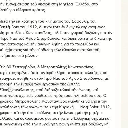
τήν ἐνσωμάτωση τοῦ νησιοῦ στή Μητέρα Ἑλλάδα, στό
ἐλεύθερο ἑλληνικό κράτος.
Μετά τήν ἐπικράτηση τοῦ κινήματος τοῦ Σοφούλη, τόν
Σεπτέμβριο τοῦ 1912, ὁ μέχρι τότε ἐν διωγμῷ εὐρισκόμενος
Μητροπολίτης Κωνσταντῖνος, τελεῖ πανηγυρική δοξολογία στόν
Ἱερό Ναό τοῦ Ἁγίου Σπυρίδωνος, καί διακηρύττει τά δίκαια τῆς
ἐπανάστασης καί τήν ἀνάγκη λήθης γιά τό παρελθόν καί
σύμπνοιας γιά τήν εὐόδωοη τῶν ἐθνικῶν σκοπῶν τοῦ
κινήματος στό μέλλον.
Στίς 30 Σεπτεμβρίου, ὁ Μητροπολίτης Κωνσταντῖνος,
περιστοιχισμένος ἀπό τόν ἱερό κλῆρο, προέστη τελετῆς, πού
πραγματοποιήθηκε στόν Ἱερό Ναό τοῦ Ἁγίου Σπυρίδωνος, μέ
ἀφορμή τήν ἔναρξη τῶν ἐργασιῶν τῆς Διπλῆς
Ἐθνοσυνέλευσης, πού ἐκήρυξε τελικά τήν ἕνωση, καί
διετύπωσε σχετικές νουθεσίες πρός τούς πληρεξουσίους. Ὁ
ἡρωϊκός Μητροπολίτης Κωνσταντῖνος ἀξιώθηκε νά ζήσει τήν
ἐκπλήρωση τῶν ἀγώνων του τήν Κυριακή 11 Νοεμβρίου 1912,
ἡμέρα κατά τήν ὁποία εὐλόγησε τήν ἕνωση μέ τήν μητέρα
Ἑλλάδα καί δακρυσμένος ἀσπάστηκε τήν Ἑλληνική σημαία καί
μέ ραγισμένη ἀπό τήν συγκίνηση φωνή ἀνέπεμψε δοξολογική