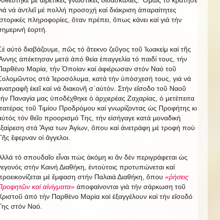
νοθεύτηκε μέ αἰρετικές γνωστικές διδασκαλίες. Ὅμως τό κράτησε
γιά νά ἀντλεῖ μέ πολλή προσοχή καί διάκριση ἀπαραίτητες
ἱστορικές πληροφορίες, ὅταν πρέπει, ὅπως κάνει καί γιά τήν
σημερινή ἑορτή.
Σέ αὐτό διαβάζουμε, πῶς τό ἄτεκνο ζεῦγος τοῦ Ἰωακείμ καί τῆς
Ἄννης ἀπέκτησαν μετά ἀπό θεία ἐπαγγελία τό παιδί τους, τήν
Παρθένο Μαρία, τήν Ὁποίαν καί ἀφιέρωσαν στόν Ναό τοῦ
Σολομῶντος στά Ἱεροσόλυμα, κατά τήν ὑπόσχεσή τους, γιά νά
ἀνατραφῆ ἐκεῖ καί νά διακονῆ σ΄αὐτόν. Στήν εἴσοδο τοῦ Ναοῦ
τήν Παναγία μας ὑποδέχθηκε ὁ ἀρχιερέας Ζαχαρίας, ὁ μετέπειτα
πατέρας τοῦ Τιμίου Προδρόμου καί γνωρίζοντας ὡς Προφήτης κι
αὐτός τόν θεῖο προορισμό Της, τήν εἰσήγαγε κατά μοναδική
ἐξαίρεση στά Ἅγια των Ἁγίων, ὅπου καί ἀνετράφη μέ τροφή πού
Τῆς ἔφερναν οἱ ἄγγελοι.
Ἀλλά τό σπουδαῖο εἶναι πώς ἀκόμη κι ἄν δέν περιγράφεται ὡς
γεγονός στήν Καινή Διαθήκη, ἐντούτοις προτυπώνεται καί
προεικονίζεται μέ ἔμφαση στήν Παλαιά Διαθήκη, ὅπου
«ῥήσεις
Προφητῶν καί αἰνίγματα»
ἀποφαίνονται γιά τήν σάρκωση τοῦ
Χριστοῦ ἀπό τήν Παρθένο Μαρία καί ἐξαγγέλουν καί τήν εἴσοδό
Της στόν Ναό.