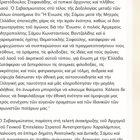
Χριστόδουλος Στεφανάδης, οἱ τοπικοί ἄρχοντες καί πλῆθος
λαοῦ. Ὁ Σεβασμιώτατος στό τέλος τῆς Δοξολογίας μεταξύ τῶν
ἂλλων ἐπεσήμανε ὃτι:”Ἡ Ἑνωσις τῆς Σάμου μετά τῆς Μητρός
Ἑλλάδος ἐπετεύχθη χάρις εἰς τήν ἱεράν ἑνότητα, καθώς οἱ δύο
πρωτεργάτες τοῦ ἀγώνος διά τήν Ἓνωσιν, ὁ πολιός Ἀρχιερεύς
Μητροπολίτης Σάμου Κωνσταντίνος Βοντζαλίδης καί ὁ
χαρισματικός ἠγέτης Θεμιστοκλής Σοφούλης, κατάφεραν νά
ἐμψυχώσουν νά συσπειρώσουν καί νά πραγματοποιήσουν τούς
πόθους, τά ὁράματα, τίς φιλοδοξίες, τίς ἰδέες καί τούς ἀγῶνες
τοῦ λαοῦ τοῦ ἀκριτικοῦ αὐτοῦ τόπου, γιά ἓνωση μέ τήν Ἑλλάδα.
Κατάφεραν νά ξεπεράσουν τίς ἀτομικές φιλοδοξίες, τίς
μικρότητες καί τούς φατριασμούς καί μέ τόλμη, ἀνδρεία καί
εὐψυχία διέσωσαν τήν ἐθνική μας αὐτοσυνειδησία καί τήν
Ἑλληνική μας ταυτότητα καί μᾶς κληροδότησαν τήν μεγάλη
ἀλήθεια, ὃτι ἑνωμένοι μποροῦμε νά κάνουμε θαύματα. Κάλεσε δε
ὃλους νά διαφυλάξουμε τήν ἑθνική ἑνότητα καί ὁμοψυχία μας
πρός συνέχισιν τῶν εὐγενῶν ὁραμάτων καί τῶν ἱδανικῶν τῶν
ἀγωνιστῶν πατέρων μας.”
Ὁ Σεβασμιώτατος παρέστη στή τελετή ἀνακήρυξης τοῦ Ἀρχηγοῦ
τοῦ Γενικοῦ Ἐπιτελείου Στρατοῦ Ἀντιστρατήγου Χαραλάμπους
Λαλούση σε ἐπίτιμο δημότη Ἀνατολικῆς καί Δυτικῆς Σάμου καί
τοῦ προσέφερε εἰς ἀγαθήν ἀνάμνησιν τῆς διακονίας του καί τῆς