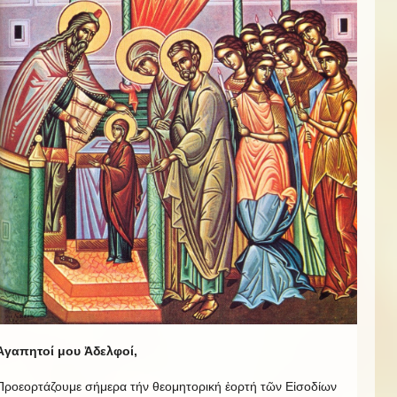
Ἀγαπητοί μου Ἀδελφοί,
Προεορτάζουμε σήμερα τήν θεομητορική ἑορτή τῶν Εἰσοδίων