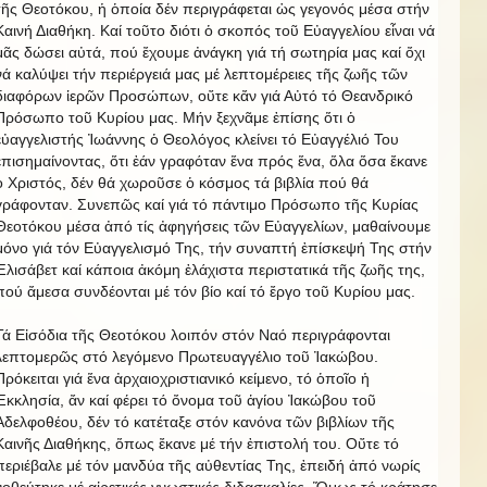
τῆς Θεοτόκου, ἡ ὁποία δέν περιγράφεται ὡς γεγονός μέσα στήν
Καινή Διαθήκη. Καί τοῦτο διότι ὁ σκοπός τοῦ Εὐαγγελίου εἶναι νά
μᾶς δώσει αὐτά, πού ἔχουμε ἀνάγκη γιά τή σωτηρία μας καί ὄχι
νά καλύψει τήν περιέργειά μας μέ λεπτομέρειες τῆς ζωῆς τῶν
διαφόρων ἱερῶν Προσώπων, οὔτε κἄν γιά Αὐτό τό Θεανδρικό
Πρόσωπο τοῦ Κυρίου μας. Μήν ξεχνᾶμε ἐπίσης ὅτι ὁ
εὐαγγελιστής Ἰωάννης ὁ Θεολόγος κλείνει τό Εὐαγγέλιό Του
ἐπισημαίνοντας, ὅτι ἐάν γραφόταν ἕνα πρός ἕνα, ὅλα ὅσα ἔκανε
ὁ Χριστός, δέν θά χωροῦσε ὁ κόσμος τά βιβλία πού θά
γράφονταν. Συνεπῶς καί γιά τό πάντιμο Πρόσωπο τῆς Κυρίας
Θεοτόκου μέσα ἀπό τίς ἀφηγήσεις τῶν Εὐαγγελίων, μαθαίνουμε
μόνο γιά τόν Εὐαγγελισμό Της, τήν συναπτή ἐπίσκεψή Της στήν
Ἐλισάβετ καί κάποια ἀκόμη ἐλάχιστα περιστατικά τῆς ζωῆς της,
πού ἄμεσα συνδέονται μέ τόν βίο καί τό ἔργο τοῦ Κυρίου μας.
Τά Εἰσόδια τῆς Θεοτόκου λοιπόν στόν Ναό περιγράφονται
λεπτομερῶς στό λεγόμενο Πρωτευαγγέλιο τοῦ Ἰακώβου.
Πρόκειται γιά ἕνα ἀρχαιοχριστιανικό κείμενο, τό ὁποῖο ἡ
Ἐκκλησία, ἄν καί φέρει τό ὄνομα τοῦ ἁγίου Ἰακώβου τοῦ
Ἀδελφοθέου, δέν τό κατέταξε στόν κανόνα τῶν βιβλίων τῆς
Καινῆς Διαθήκης, ὅπως ἔκανε μέ τήν ἐπιστολή του. Οὔτε τό
περιέβαλε μέ τόν μανδύα τῆς αὐθεντίας Της, ἐπειδή ἀπό νωρίς