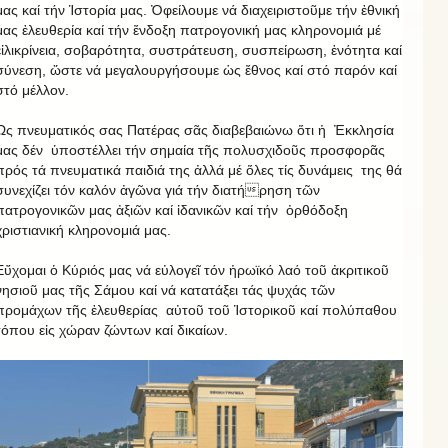
μας καί τήν Ἱστορία μας. Ὀφείλουμε νά διαχειριστοῦμε τήν ἐθνική
μας ἐλευθερία καί τήν ἔνδοξη πατρογονική μας κληρονομιά μέ
εἰλικρίνεια, σοβαρότητα, συστράτευση, συσπείρωση, ἑνότητα καί
σύνεση, ὥστε νά μεγαλουργήσουμε ὡς ἔθνος καί στό παρόν καί
στό μέλλον.
Ὡς πνευματικός σας Πατέρας σᾶς διαβεβαιώνω ὅτι ἡ Ἐκκλησία
μας δέν ὑποστέλλει τήν σημαία τῆς πολυσχιδοῦς προσφορᾶς
πρός τά πνευματικά παιδιά της ἀλλά μέ ὅλες τίς δυνάμεις της θά
συνεχίζει τόν καλόν ἀγῶνα γιά τήν διατήρηση τῶν
πατρογονικῶν μας ἀξιῶν καί ἰδανικῶν καί τήν ὀρθόδοξη
χριστιανική κληρονομιά μας.
Εὔχομαι ὁ Κύριός μας νά εὐλογεῖ τόν ἡρωϊκό λαό τοῦ ἀκριτικοῦ
νησιοῦ μας τῆς Σάμου καί νά κατατάξει τάς ψυχάς τῶν
προμάχων τῆς ἐλευθερίας αὐτοῦ τοῦ Ἱστορικοῦ καί πολύπαθου
τόπου εἰς χώραν ζώντων καί δικαίων.