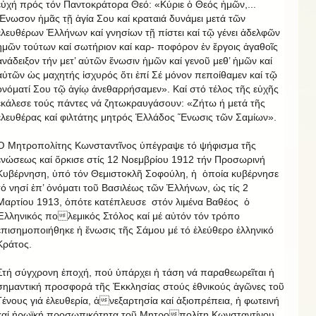
εὐχή πρός τόν Παντοκράτορα Θεό: «Κύριε ὁ Θεός ἡμῶν,...
Ἕνωσον ἡμᾶς τῇ ἁγία Σου καί κραταιά δυνάμει μετά τῶν
ἐλευθέρων Ἑλλήνων καί γνησίων τῇ πίστει καί τῷ γένει ἀδελφῶν
ἡμῶν τούτων καί σωτήριον καί καρ- ποφόρον ἐν ἔργοις ἀγαθοῖς
ἀνάδειξον τήν μετ’ αὐτῶν ἕνωσιν ἡμῶν καί γενοῦ μεθ’ ἡμῶν καί
αὐτῶν ὡς μαχητής ἰσχυρός ὅτι ἐπί Σέ μόνον πεποίθαμεν καί τῷ
ὀνόματί Σου τῷ ἀγίῳ ἀνεθαρρήσαμεν». Καί στό τέλος τῆς εὐχῆς
ἐκάλεσε τούς πάντες νά ζητωκραυγάσουν: «Ζήτω ή μετά τῆς
ἐλευθέρας καί φιλτάτης μητρός Ἑλλάδος Ἕνωσις τῶν Σαμίων».
Ὁ Μητροπολίτης Κωνσταντῖνος ὑπέγραψε τό ψήφισμα τῆς
ἑνώσεως καί ὅρκισε στίς 12 Νοεμβρίου 1912 τήν Προσωρινή
Κυβέρνηση, ὑπό τόν Θεμιστοκλῆ Σοφούλη, ἡ ὁποία κυβέρνησε
τό νησί ἐπ’ ὀνόματι τοῦ Βασιλέως τῶν Ἑλλήνων, ὡς τίς 2
Μαρτίου 1913, ὁπότε κατέπλευσε στόν λιμένα Βαθέος ὁ
Ἑλληνικός πολεμικός Στόλος καί μέ αὐτόν τόν τρόπο
ἐπισημοποιήθηκε ἡ ἕνωσις τῆς Σάμου μέ τό ἐλεύθερο ἑλληνικό
Κράτος.
Στή σύγχρονη ἐποχή, πού ὑπάρχει ἡ τάση νά παραθεωρεῖται ἡ
σημαντική προσφορά τῆς Ἐκκλησίας στούς ἐθνικούς ἀγῶνες τοῦ
Γένους γιά ἐλευθερία, ἀνεξαρτησία καί ἀξιοπρέπεια, ἡ φωτεινή
καί ἡρωϊκή προσωπικότητα τοῦ Μητροπολίτη Κωνσταντίνου