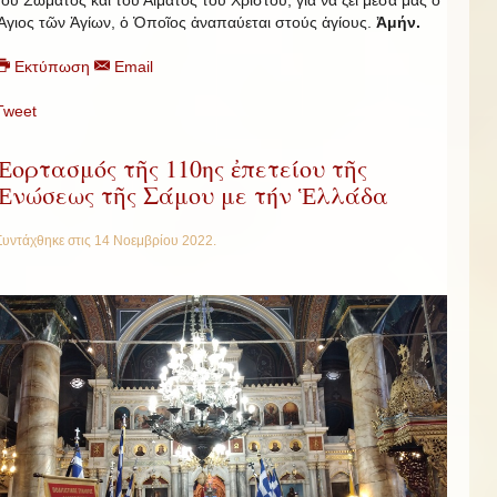
τοῦ Σώματος καί τοῦ Αἷματος τοῦ Χριστοῦ, γιά νά ζεῖ μέσα μας ὁ
Ἅγιος τῶν Ἁγίων, ὁ Ὁποῖος ἀναπαύεται στούς ἁγίους.
Ἀμήν.
Εκτύπωση
Email
Tweet
Ἑορτασμός τῆς 110ης ἐπετείου τῆς
Ἑνώσεως τῆς Σάμου με τήν Ἑλλάδα
Συντάχθηκε στις
14 Νοεμβρίου 2022
.