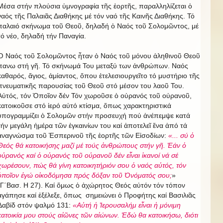
Μέσα στήν πλούσια ὑμνογραφία τῆς ἑορτῆς, παραλληλίζεται ὁ
ναός τῆς Παλαιᾶς Διαθήκης μέ τόν ναό τῆς Καινῆς Διαθήκης. Τό
παλαιό σκήνωμα τοῦ Θεοῦ, δηλαδή ὁ Ναός τοῦ Σολομῶντος, μέ
τό νέο, δηλαδή τήν Παναγία.
Ὁ Ναός τοῦ Σολομῶντος ἦταν ὁ Ναός τοῦ μόνου ἀληθινοῦ Θεοῦ
πανω στή γῆ. Τό σκήνωμά Του μεταξύ των ἀνθρώπων. Ναός
καθαρός, ἅγιος, ἀμίαντος, ὅπου ἐτελεσιουργεῖτο τό μυστήριο τῆς
πνευματικῆς παρουσίας τοῦ Θεοῦ στό μέσον του λαοῦ Του.
Αὐτός, τόν Ὁποῖον δέν Τόν χωροῦσε ὁ οὐρανός τοῦ οὐρανοῦ,
κατοικοῦσε στό ἱερό αὐτό κτίσμα, ὅπως χαρακτηριστικά
ὑπογραμμίζει ὁ Σολομῶν στήν προσευχή πού ἀνέπεμψε κατά
τήν μεγάλη ἡμέρα τῶν ἐγκαινίων του καί ἀποτελεῖ ἕνα ἀπό τά
ἀναγνώσμα τοῦ Ἑσπερινοῦ τῆς ἑορτῆς τῶν Εἰσοδίων:
«
... σύ ὁ
Θεός θά κατοικήσης μαζί μέ τούς ἀνθρώπους στήν γῆ. Ἐάν ὁ
οὐρανός καί ὁ οὐρανός τοῦ οὐρανοῦ δέν εἶναι ἱκανοί νά σέ
χωρέσουν, πώς θά γίνη κατοικητήριόν σου ὁ ναός αὐτός, τόν
ὁποῖον ἐγώ οἰκοδόμησα πρός δόξαν τοῦ Ὀνόματός σου;
»
(Γ΄Βασ. Η 27). Καί ὅμως ὁ ἀχώρητος Θεός αὐτόν τόν τόπον
ἀγάπησε καί ἐξέλεξε, ὅπως σημειώνει ὁ Προφήτης καί Βασιλιᾶς
Δαβίδ στόν ψαλμό 131:
«
Αὐτή ἡ Ἰερουσαλήμ εἶναι ἡ μόνιμη
κατοικία μου στούς αἰῶνες τῶν αἰώνων. Ἐδώ θα κατοικήσω, διότι