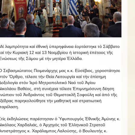
Μέ λαμπρότητα καί ἐθνική ὑπερηφάνεια ἑορτάστηκε τό Σάββατο
καί τήν Κυριακή 12 καί 13 Νοεμβρίου ἡ ἱστορική ἐπέτειος τῆς
Ἑνώσεως τῆς Σάμου μέ τήν μητέρα Ἑλλάδα.
Ὁ Σεβασμιώτατος Ποιμενάρχης μας κ.κ. Εὐσέβιος, χοροστάτησε
στόν Ὄρθρο, τέλεσε τήν Θεία Λειτουργία καί τήν ἐπίσημη
Δοξολογία στόν Ἱερό Μητροπολιτικό Ναό τοῦ Ἁγίου
Νικολάου Βαθέος, στή συνέχεια τέλεσε Ἐπιμνημόσυνη δέηση
ἐνώπιον τοῦ Ἀνδριάντος τοῦ Θεμιστοκλῆ Σοφούλη καί ἀπό τῆς
ἐξέδρας παρηκολούθησε τήν μαθητική καί στρατιωτική
παρέλαση.
Στίς ἐκδηλώσεις παρέστησαν ὁ Ὑφυπουργός Ἐθνικῆς Ἀμύνης κ.
Νικόλαος Χαρδαλιάς, ὁ Ἀρχηγός τοῦ Ἐλληνικοῦ Στρατοῦ
Ἀντιστράτηγος κ. Χαράλαμπος Λαλούσης, ὁ Βουλευτής κ.