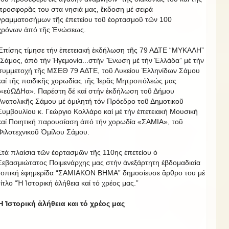
προσφορᾶς του στα νησιά μας, ἔκδοση μέ σειρά
γραμματοσήμων τῆς ἑπετείου τοῦ ἑορτασμοῦ τῶν 100
χρόνων ἀπό τῆς Ἑνώσεως.
Ἐπίσης τίμησε τήν ἐπετειακή ἐκδήλωση τῆς 79 ΑΔΤΕ “ΜΥΚΑΛΗ”
”Σάμος, άπό τήν Ἠγεμονία...στήν Ἓνωση μέ τήν Ἑλλάδα” μέ τήν
συμμετοχή τῆς ΜΣΕΘ 79 ΑΔΤΕ, τοῦ Λυκείου Ἑλληνίδων Σάμου
καί τῆς παιδικῆς χορωδίας τῆς Ἱερᾶς Μητροπόλεώς μας
«εὐΩΔΗα». Παρέστη δέ καί στήν ἐκδήλωση τοῦ Δήμου
Ἀνατολικῆς Σάμου μέ ὁμιλητή τόν Πρόεδρο τοῦ Δημοτικοῦ
Συμβουλίου κ. Γεώργιο Κολλάρο καί μέ τήν ἐπετειακή Μουσική
καί Ποιητική παρουσίαση ἀπό τήν χορωδία «ΣΑΜΙΑ», τοῦ
Φιλοτεχνικοῦ Ὁμίλου Σάμου.
Στά πλαίσια τῶν ἑορτασμῶν τῆς 110ης ἐπετείου ὁ
Σεβασμιώτατος Ποιμενάρχης μας στήν ἁνεξάρτητη ἑβδομαδιαία
τοπική ἐφημερίδα “ΣΑΜΙΑΚΟΝ ΒΗΜΑ” δημοσίευσε ἂρθρο του μέ
τίτλο “Ἡ Ἱστορική ἀλήθεια καί τό χρέος μας.”
Ἡ Ἱστορική ἀλήθεια και τό χρέος μας