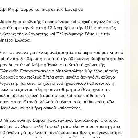
Σεβ. Μητρ. Σάμου καί Ἰκαρίας κ.κ. Εὐσεβίου
Μέ αἰσθήματα ἐθνικῆς ὑπερηφάνειας καί ψυχικῆς ἀγαλλιάσεως
η
ἑορτάζουμε, τήν Κυριακή 13 Νοεμβρίου, τήν 110
ἐπέτειο τῆς
ἑνώσεως τῆς φιλόχριστης καί Ἑλληνόψυχης Σάμου μέ τήν
Μητέρα Ἑλλάδα.
Ἀπό τόν ἀγῶνα γιά ἐθνική ἀνεξαρτησία τοῦ ἀκριτικοῦ μας νησιοῦ
καί τήν ἀπελευθέρωσή του ἀπό τήν ὀθωμανική βαρβαρότητα δέν
ἦταν δυνατόν νά λείψει ἡ Ἐκκλησία. Κατά τά χρόνια τῆς
Ἑλληνικῆς Ἐπαναστάσεως ὁ Μητροπολίτης Κύριλλος μέ τούς
κληρικούς του πολεμᾶ δίπλα στόν μεγάλο ἀρχηγό Λυκοῦργο
Λογοθέτη. Καί κατά τά χρόνια τοῦ ἡγεμονικοῦ καθεστῶτος ἡ
Ἐκκλησία ἔχοντας πλήρη συναίσθηση τοῦ ἐθναρχικοῦ της
ρόλου, ὕψωσε φωνή διαμαρτυρίας καί προσπάθησε νά
ὑπερασπισθεῖ τόν ἁπλό λαό, ἀπέναντι στίς αὐθαιρεσίες τῶν
Ἡγεμόνων καί τοΰ ἡγεμονικοῦ καθεστῶτος.
Ὁ Μητροπολίτης Σάμου Κωνσταντῖνος Βοντζαλίδης, ὁ ὁποῖος
μαζί μέ τόν Θεμιστοκλῆ Σοφούλη ἀποτελοῦν τούς πρωτεργάτες
τοῦ ἀγῶνα γιά τήν ἕνωση, ἀντέδρασε μέ σθένος καί γενναιότητα