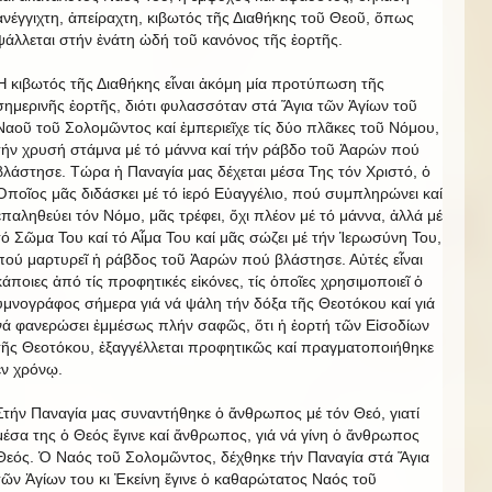
ἀνέγγιχτη, ἀπείραχτη, κιβωτός τῆς Διαθήκης τοῦ Θεοῦ, ὅπως
ψάλλεται στήν ἐνάτη ὠδή τοῦ κανόνος τῆς ἑορτῆς.
Ἡ κιβωτός τῆς Διαθήκης εἶναι ἀκόμη μία προτύπωση τῆς
σημερινῆς ἑορτῆς, διότι φυλασσόταν στά Ἅγια τῶν Ἁγίων τοῦ
Ναοῦ τοῦ Σολομῶντος καί ἐμπεριεῖχε τίς δύο πλᾶκες τοῦ Νόμου,
τήν χρυσή στάμνα μέ τό μάννα καί τήν ράβδο τοῦ Ἀαρών πού
βλάστησε. Τώρα ἡ Παναγία μας δέχεται μέσα Της τόν Χριστό, ὁ
Ὁποῖος μᾶς διδάσκει μέ τό ἱερό Εὐαγγέλιο, πού συμπληρώνει καί
ἐπαληθεύει τόν Νόμο, μᾶς τρέφει, ὄχι πλέον μέ τό μάννα, ἀλλά μέ
τό Σῶμα Του καί τό Αἷμα Του καί μᾶς σώζει μέ τήν Ἱερωσύνη Του,
πού μαρτυρεῖ ἡ ράβδος τοῦ Ἀαρών πού βλάστησε. Αὐτές εἶναι
κάποιες ἀπό τίς προφητικές εἰκόνες, τίς ὁποῖες χρησιμοποιεῖ ὁ
ὑμνογράφος σήμερα γιά νά ψάλη τήν δόξα τῆς Θεοτόκου καί γιά
νά φανερώσει ἐμμέσως πλήν σαφῶς, ὅτι ἡ ἑορτή τῶν Εἰσοδίων
τῆς Θεοτόκου, ἐξαγγέλλεται προφητικῶς καί πραγματοποιήθηκε
ἐν χρόνῳ.
Στήν Παναγία μας συναντήθηκε ὁ ἄνθρωπος μέ τόν Θεό, γιατί
μέσα της ὁ Θεός ἔγινε καί ἄνθρωπος, γιά νά γίνη ὁ ἄνθρωπος
Θεός. Ὁ Ναός τοῦ Σολομῶντος, δέχθηκε τήν Παναγία στά Ἅγια
τῶν Ἁγίων του κι Ἐκείνη ἔγινε ὁ καθαρώτατος Ναός τοῦ