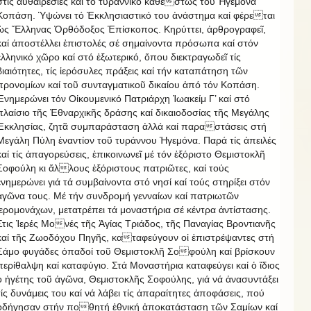
στίς αὐθαιρεσίες καί τό τυραννικό καθεστώς τοῦ Ἡγεμόνα
Κοπάση. Ὑψώνει τό Ἐκκλησιαστικό του ἀνάστημα καί φέρεται
ὡς Ἕλληνας Ὀρθόδοξος Ἐπίσκοπος. Κηρύττει, ἀρθρογραφεῖ,
καί ἀποστέλλει ἐπιστολές σέ σημαίνοντα πρόσωπα καί στόν
ἑλληνικό χῶρο καί στό ἐξωτερικό, ὅπου διεκτραγωδεῖ τίς
βιαιότητες, τίς ἱερόσυλες πράξεις καί τήν καταπάτηση τῶν
προνομίων καί τοῦ συνταγματικοῦ δικαίου ἀπό τόν Κοπάση.
Ἐνημερώνει τόν Οἰκουμενικό Πατριάρχη Ἰωακείμ Γ’ καί στό
πλαίσιο τῆς Ἐθναρχικῆς δράσης καί δικαιοδοσίας τῆς Μεγάλης
Ἐκκλησίας, ζητᾶ συμπαράσταση ἀλλά καί παραστάσεις στή
Μεγάλη Πύλη ἐναντίον τοῦ τυράννου Ἡγεμόνα. Παρά τίς ἀπειλές
καί τίς ἀπαγορεύσεις, ἐπικοινωνεῖ μέ τόν ἐξόριστο Θεμιστοκλῆ
Σοφούλη κι ἄλλους ἐξόριστους πατριῶτες, καί τούς
ἐνημερώνει γιά τά συμβαίνοντα στό νησί καί τούς στηρίξει στόν
ἀγῶνα τους. Μέ τήν συνδρομή γενναίων καί πατριωτῶν
ἱερομονάχων, μετατρέπει τά μοναστήρια σέ κέντρα ἀντίστασης.
Στις Ἱερές Μονές τῆς Ἁγίας Τριάδος, τῆς Παναγίας Βροντιανῆς
καί τῆς Ζωοδόχου Πηγῆς, καταφεύγουν οἱ ἐπιστρέψαντες στή
Σάμο φυγάδες ὀπαδοί τοῦ Θεμιστοκλῆ Σοφούλη καί βρίσκουν
περίθαλψη καί καταφύγιο. Στά Μοναστήρια καταφεύγει καί ὁ ἴδιος
ὁ ἡγέτης τοῦ ἀγῶνα, Θεμιστοκλῆς Σοφούλης, γιά νά ἀνασυντάξει
τίς δυνάμεις του καί νά λάβει τίς ἀπαραίτητες ἀποφάσεις, πού
ὁδήγησαν στήν ποθητή ἐθνική ἀποκατάσταση τῶν Σαμίων καί