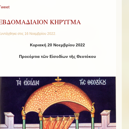
Tweet
ΕΒΔΟΜΑΔΙΑΙΟΝ ΚΗΡΥΓΜΑ
Συντάχθηκε στις
16 Νοεμβρίου 2022
.
Κυριακή 20 Νοεμβρίου 2022
Προεόρτια τῶν Εἰσοδίων τῆς Θεοτόκου