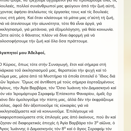
ὁποῖο ζοῦμε, νά τρέχουμε ἀγχωμένοι γιά νά προλάβουμε ὅλες τίς
δουλειές,
πολλοί συνάνθρωποί μας φεύγουν ἀπό τήν ζωή αὐτή,
ἔχοντας ἀφήσει ἀτελείωτες τίς ἐργασίες τους καί τίς δουλειές
τους στή μέση. Καί ὅταν κλείσουμε τά μάτια μας σ’αὐτή τή ζωή,
γιά νά ἀτενίσουμε τήν αἰωνιότητα, τότε θά εἶναι ἀργά, γιά
ἐκκλησιασμό, γιά μετάνοια, γιά ἐξομολόγηση, γιά θεία κοινωνία.
Ὥστε αὐτός ὁ θάνατος πλέον νά δίνει ἀφορμή γιά νά
φιλοσοφήσουμε τήν ζωή καί ὅλα ὅσα πράττουμε.
Ἀγαπητοί μου Ἀδελφοί,
Ὁ Κύριος, ὅπως τότε στήν Συναγωγή, ἔτσι καί σήμερα στή
διάρκεια τοῦ ἐκκλησιασμοῦ μας, θεραπεύει τήν ψυχή καί τό
σῶμα μας, μέσα ἀπό τά Μυστήρια τά ὁποῖα ἐπιτελεῖ ὁ Ἴδιος διά
τῶν Ἱερέων. Ὅμως σέ ἀντίθεση μέ τούς σήμερα ἑορταζομένους
Ἁγίους, τήν Ἁγία Βαρβάρα, τόν Ὅσιο Ἰωάννη τόν Δαμασκηνό καί
τόν νέο Ἱερομάρτυρα Σεραφείμ Ἐπίσκοπο Φαναρίου, ἐμεῖς ὄχι
μόνο δέν ὁμολογοῦμε τήν πίστη μας, ἀλλά δέν τήν ἐκφράζουμε
κιόλας, ἀφοῦ δέν ἀξιοποιοῦμε τίς εὐκαιρίες γιά νά
ἐκκλησιαζόμαστε καί νά κοινωνοῦμε. Ἐπιλέγουμε νά
διαφοροποιούμαστε στίς ἐπιλογές μας ἀπό ἐκείνους, πού ἄν καί
ο
ἔζησαν σέ διαφορετικές ἐποχές ἡ Ἁγία Βαρβάρα τόν 3
αἰῶνα, ὁ
ο
Ἅγιος Ἰωάννης ὁ Δαμασκηνός τόν 8
καί ὁ ἅγιος Σεραφείμ τόν