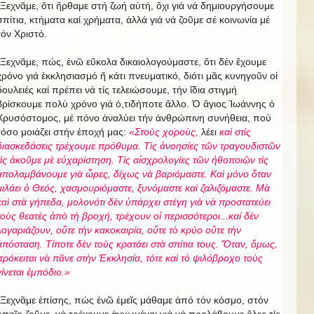
-Ξεχνᾶμε, ὅτι ἤρθαμε στή ζωή αὐτή, ὄχι γιά νά δημιουργήσουμε
σπίτια, κτήματα καί χρήματα, ἀλλά γιά νά ζοῦμε σέ κοινωνία μέ
τόν Χριστό.
-Ξεχνᾶμε, πώς, ἐνῶ εὔκολα δικαιολογούμαστε, ὅτι δέν ἔχουμε
χρόνο γιά ἐκκλησιασμό ἤ κάτι πνευματικό, διότι μᾶς κυνηγοῦν οἱ
δουλειές καί πρέπει νά τίς τελειώσουμε, τήν ἴδια στιγμή
βρίσκουμε πολύ χρόνο γιά ὁ,τιδήποτε ἄλλο. Ὁ ἅγιος Ἰωάννης ὁ
Χρυσόστομος, μέ πόνο ἀναλύει τήν ἀνθρώπινη συνήθεια, πού
τόσο μοιάζει στήν ἐποχή μας:
«
Στοὺς χοροὺς,
λέει
καὶ στὶς
διασκεδάσεις τρέχουμε πρόθυμα. Τὶς ἀνοησίες τῶν τραγουδιστῶν
τὶς ἀκοῦμε μὲ εὐχαρίστηση. Τὶς αἰσχρολογίες τῶν ἠθοποιῶν τὶς
ἀπολαμβάνουμε γιὰ ὦρες, δίχως νὰ βαριόμαστε. Καὶ μόνο ὅταν
μιλάει ὁ Θεός, χασμουριόμαστε, ξυνόμαστε καὶ ζαλιζόμαστε. Μὰ
καὶ στὰ γήπεδα, μολονότι δὲν ὑπάρχει στέγη γιὰ νὰ προστατεύει
τοὺς θεατὲς ἀπὸ τὴ βροχή, τρέχουν οἱ περισσότεροι...καί δὲν
λογαριάζουν, οὔτε τὴν κακοκαιρία, οὔτε τὸ κρύο οὔτε τὴν
ἀπόσταση. Τίποτε δὲν τοὺς κρατάει στὰ σπίτια τους. Ὅταν, ὅμως,
πρόκειται νὰ πᾶνε στὴν Ἐκκλησία, τότε καὶ τὸ ψιλόβροχο τοὺς
γίνεται ἐμπόδιο.»
-Ξεχνᾶμε ἐπίσης, πώς ἐνῶ ἐμεῖς μάθαμε ἀπό τόν κόσμο, στόν