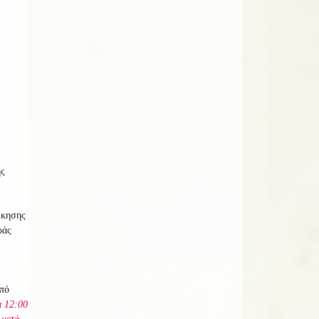
ης
ίκησης
ράς
πό
α 12:00