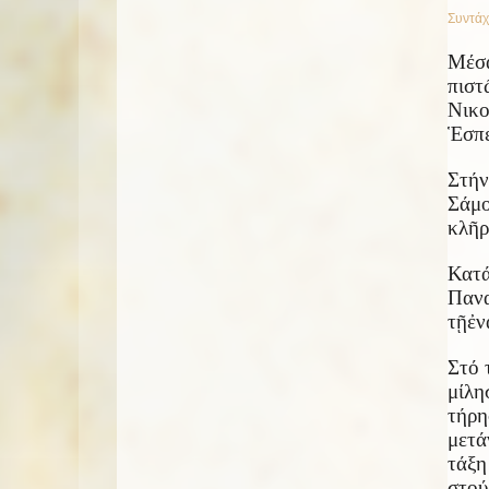
Συντάχ
Μέσ
πιστ
Νικο
Ἑ
σπ
Στή
Σάμ
κλ
ῆ
ρ
Κατά
Πανα
τ
ῇ
ἐ
ν
Στό 
μίλη
τήρη
μετά
τάξη
στού