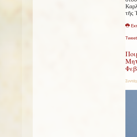
Καρ
τ
ῆ
ς
Εκ
Tweet
Ποι
Μητ
Φεβ
Συντάχ