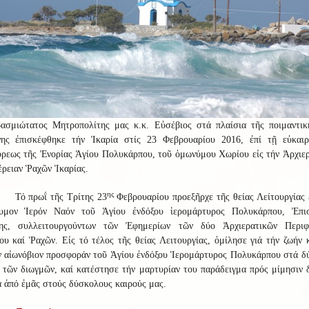
ασμιώτατος Μητροπολίτης μας κ.κ. Εὐσέβιος στά πλαίσια τῆς ποιμαντικ
νης ἐπισκέφθηκε τήν Ἰκαρία στίς 23 Φεβρουαρίου 2016, ἐπί τῇ εὐκαιρ
ύρεως τῆς Ἐνορίας Ἁγίου Πολυκάρπου, τοῦ ὁμωνύμου Χωρίου εἰς τήν Ἀρχιερ
ρειαν Ῥαχῶν Ἰκαρίας.
ης
Τό πρωΐ τῆς Τρίτης 23
Φεβρουαρίου προεξῆρχε τῆς θείας Λείτουργίας 
υμον Ἱερόν Ναόν τοῦ Ἁγίου ἐνδόξου ἱερομάρτυρος Πολυκάρπου, Ἐπι
ης, συλλειτουργούντων τῶν Ἐφημερίων τῶν δύο Ἀρχιερατικῶν Περιφ
υ καί Ῥαχῶν. Εἰς τό τέλος τῆς θείας Λειτουργίας, ὁμίλησε γιά τήν ζωήν 
ν αἰωνόβιον προσφοράν τοῦ Ἁγίου ἐνδόξου Ἱερομάρτυρος Πολυκάρπου στά δ
 τῶν διωγμῶν, καί κατέστησε τήν μαρτυρίαν του παράδειγμα πρός μίμησιν 
 ἀπό ἐμᾶς στούς δύσκολους καιρούς μας.