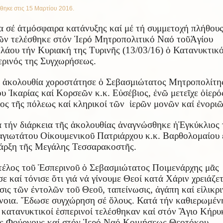
θηκε στις
15 Μαρτίου 2016
.
α σέ
ἀ
τμόσφαιρα κατάνυξης καί μέ τή συμμετοχή πλήθου
ῶ
ν τελέσθηκε στόν
Ἱ
ερό Μητροπολιτικό Ναό το
ῦ
Ἁ
γίου
λάου τήν Κυριακή της Τυριν
ῆ
ς (13/03/16)
ὁ
Κατανυκτικό
ερινός της Συγχωρήσεως.
ν
ἀ
κολουθία χοροστάτησε
ὁ
Σεβασμιώτατος Μητροπολίτη
ου
Ἰ
καρίας καί Κορσε
ῶ
ν κ.κ. Ε
ὐ
σέβιος,
ἐ
ν
ῶ
μετε
ῖ
χε
ὁ
ἱ
ερό
ος τ
ῆ
ς πόλεως καί κληρικοί τ
ῶ
ν
ἱ
ερ
ῶ
ν μον
ῶ
ν καί
ἐ
νορι
 τήν διάρκεια τ
ῆ
ς
ἀ
κολουθίας
ἀ
ναγνώσθηκε
ἡ
Ἐ
γκύκλιος 
γιωτάτου Ο
ἰ
κουμενικο
ῦ
Πατριάρχου κ.κ. Βαρθολομαίου
άρξη τ
ῆ
ς Μεγάλης Τεσσαρακοστ
ῆ
ς.
τέλος το
ῦ
Ἑ
σπερινο
ῦ
ὁ
Σεβασμιώτατος Ποιμενάρχης μ
ᾶ
ς
σε καί τόνισε
ὅ
τι γιά νά γίνουμε Θεοί κατά Χάριν χρειάζε
σις τ
ῶ
ν
ἐ
ντολ
ῶ
ν το
ῦ
Θεο
ῦ
, ταπείνωσις,
ἀ
γάπη καί ε
ἰ
λικρι
νοια.
Ἔ
δωσε συγχώρηση σέ
ὅ
λους. Κατά τήν καθιερωμέν
 κατανυκτικοί
ἑ
σπερινοί τελέσθηκαν καί στόν
Ἅ
γιο Κήρυ
ς Φούρνους καί στόν
Ἱ
ερό Ναό Κοιμήσεως Θεοτόκου