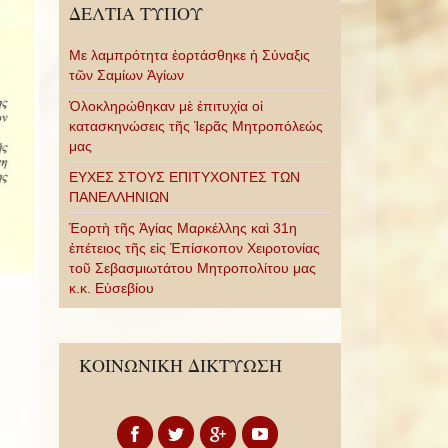
ΔΕΛΤΙΑ ΤΥΠΟΥ
Με λαμπρότητα ἑορτάσθηκε ἡ Σύναξις
τῶν Σαμίων Ἁγίων
Ὁλοκληρώθηκαν μὲ ἐπιτυχία οἱ
κατασκηνώσεις τῆς Ἱερᾶς Μητροπόλεώς
μας
ΕΥΧΕΣ ΣΤΟΥΣ ΕΠΙΤΥΧΟΝΤΕΣ ΤΩΝ
ΠΑΝΕΛΛΗΝΙΩΝ
Ἑορτὴ τῆς Ἁγίας Μαρκέλλης καὶ 31η
ἐπέτειος τῆς εἰς Ἐπίσκοπον Χειροτονίας
τοῦ Σεβασμιωτάτου Μητροπολίτου μας
κ.κ. Εὐσεβίου
ΚΟΙΝΩΝΙΚΗ ΔΙΚΤΥΩΣΗ