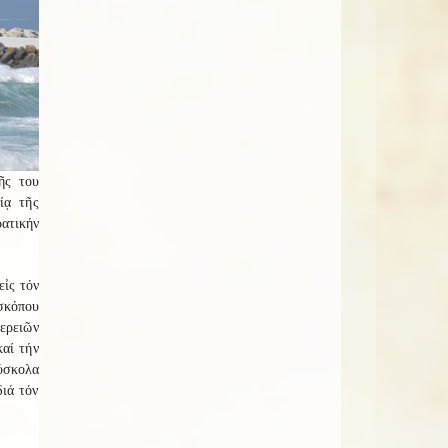
ῆς του
ίᾳ τῆς
ατικήν
εἰς τόν
σκόπου
ερειῶν
καί τήν
ύσκολα
διά τόν