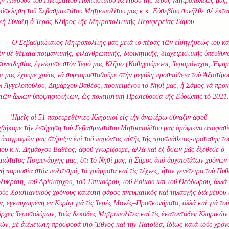
ήν Αἴθουσα τοῦ Πνευματιοῦ Πολιτιστικοῦ Κέντρου τῆς Ἱερᾶς Μητροπόλεώς μας,
όσκληση τοῦ Σεβασμιωτάτου Μητροπολίτου μας κ.κ. Εὐσεβίου συνῆλθε σέ ἔκτα
κή Σύναξη ὁ Ἱερός Κλῆρος τῆς Μητροπολιτικῆς Περιφερείας Σάμου.
Ὁ Σεβασμιώτατος Μητροπολίτης μας μετά τό πέρας τῶν εἰσηγήσεώς του κα
ν σέ θέματα ποιμαντικῆς, φιλανθρωπικῆς, διοικητικῆς, διαχειριστικῆς ὑπευθυν
συνειδησίας ἐγνώρισε στόν Ἱερό μας Κλῆρο (Καθηγούμενοι, Ἱερομόναχοι, Ἐφημ
οι μας ἔχουμε χρέος νά συμπαρασταθοῦμε στήν μεγάλη προσπάθεια τοῦ Ἀξιοτίμου
 Ἀγγελοπούλου, Δημάρχου Βαθέος, προκειμένου τό Νησί μας, ἡ Σάμος νά προκ
 τῶν ἄλλων ὑποψηφιοτήτων, ὡς πολιτιστική Πρωτεύουσα τῆς Εὐρώπης τό 2021.
Ἡμεῖς οἱ 51 παρευρεθέντες Κληρικοί εἰς τήν ἀνωτέρω σύναξιν ἀφοῦ
θήκαμε τήν ἐισήγηση τοῦ Σεβασμιωτάτου Μητροπολίτου μας ὁμόφωνα ἀποφασί
’ ὑπογραφῶν μας στήριξιν ἐπί τοῦ παρόντος αὐτῆς τῆς προσπάθειας-πρότασης το
μου κ.κ. Δημάρχου Βαθέος, ἀφοῦ γνωρίζουμε, ἀλλά καί ἐξ ὅσων μᾶς ἐξέθεσε ὁ
ιώτατος Ποιμενάρχης μας, ὅτι τό Νησί μας, ἡ Σάμος ἀπό ἀρχαιοτάτων χρόνων 
ή παρουσία στόν πολιτισμό, τά γράμματα καί τίς τέχνες, ἦταν γενέτειρα τοῦ Πυ
λυκράτη, τοῦ Ἀρίσταρχου, τοῦ Ἐπικούρου, τοῦ Ροίκου καί τοῦ Θεόδωρου, ἀλλά 
ούς Χριστιανικούς χρόνους κατέστη φάρος πνευματικός καί τηλαυγής διά μέσου
, ἐγκαυχωμένη ἐν Κυρίῳ γιά τίς Ἱερές Μονές–Προσκυνήματα, ἀλλά καί γιά τού
ρχες Ἱεροσολύμων, τούς δεκάδες Μητροπολίτες καί τίς ἑκατοντάδες Κληρικῶν
ν, μέ ἀτέλειωτη προσφορά στό Ἔθνος καί τήν Πατρίδα, ἰδίως κατά τούς χρόν