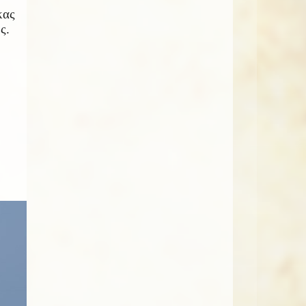
κας
λος.