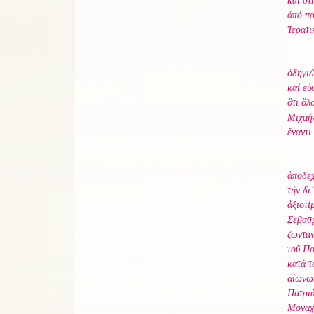
καί στ
ἀπό πρ
Ἱερατι
ὁδηγιῶ
καί εὐ
ὅτι ὅλ
Μιχαήλ
ἔναντι
ἀποδεχ
τήν δι
ἀξιοτί
Σεβασμ
ζωνταν
τοῦ Πο
κατά τ
αἰώνων
Πατριά
Μοναχῶ