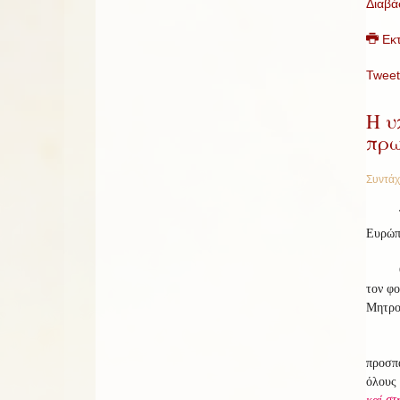
Διαβά
Εκ
Tweet
Η υ
πρω
Συντάχ
Ευρώπη
τον φο
Μητρο
προσπά
όλους 