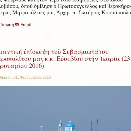
λοβάσου,
ὁ
πού
ὁ
μίλησε
ὁ
Πρωτοσύγκελλος καί
Ἱ
εροκήρυ
Ἱ
ερ
ᾶ
ς Μητροπόλεως μ
ᾶ
ς
Ἀ
ρχιμ. π. Σωτήριος Κοσμόπου
τύπωση
Email
μαντική ἐπίσκεψη τοῦ Σεβασμιωτάτου
ροπολίτου μας κ.κ. Εὐσεβίου στήν Ἰκαρία (23
ρουαρίου 2016)
θηκε στις
25 Φεβρουαρίου 2016
.