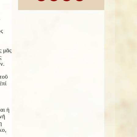
ς
ς
ς μ
ᾶ
ς
ς
ῶ
ν.
το
ῦ
ἐ
πί
ται
ἡ
ν
ῆ
η
κο,