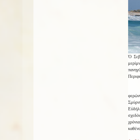
Ὁ Σεβ
μερίμ
πανηγ
Περιφέ
φερών
Σμύρν
Εὐδήλο
σχεδό
χρόνια
καθένα