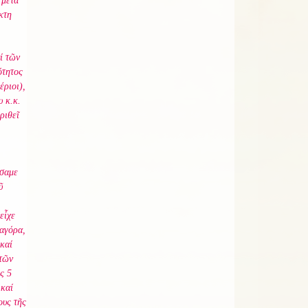
 μετά
κτη
ί τῶν
ότητος
έριοι),
 κ.κ.
ριθεῖ
σαμε
ῦ
εἶχε
θαγόρα,
καί
 τῶν
ς 5
 καί
ους τῆς