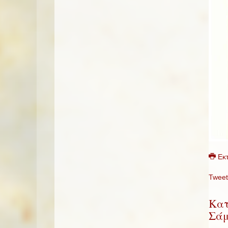
Εκ
Tweet
Κατ
Σάμ