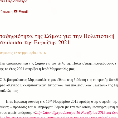
στε Περισσότερα
τύπωση
Email
ποψηφιότητα της Σάμου για την Πολιτιστική
τεύουσα της Ευρώπης 2021
θηκε στις
15 Φεβρουαρίου 2016
.
Την υποψηφιότητα της Σάμου για τον τίτλο της Πολιτιστικής πρωτεύουσας τ
ς το έτος 2021 στηρίζει η Ιερά Μητρόπολίς μας
Ο Σεβασμιώτατος Μητροπολίτης μας έθεσε στη διάθεση της επιτροπής διεκδ
ρέα «Κέντρο Εκκλησιαστικών, Ιστορικών και πολιτισμικών μελετών» της Ιε
πόλεώς μας.
ης
Η δε Ιερατική σύναξη της 16
Νοεμβρίου 2015 προέβη στην στήριξη της
θειας – πρότασις του κ. Δημάρχου Σάμου με την ακόλουθη υπογεγραμμένη α
τους ιερείς απόφαση: «
Στήν Σάμο σήμερα Δευτέρα 16 Νοεμβρίου 2015 καί ὥρ