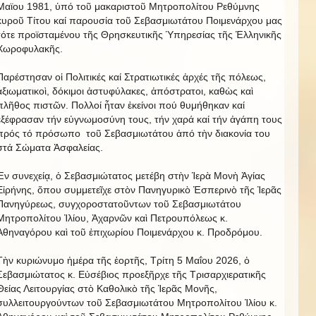
Μαϊου 1981, ὑπό τοῦ μακαριστοῦ Μητροπολίτου Ρεθύμνης
κυροῦ Τίτου καί παρουσία τοῦ Σεβασμιωτάτου Ποιμενάρχου μας
τότε προϊσταμένου τῆς Θρησκευτικῆς Ὑπηρεσίας τῆς Ἑλληνικῆς
Χωροφυλακῆς.
Παρέστησαν οἱ Πολιτικές καί Στρατιωτικές ἀρχές τῆς πόλεως,
ἀξιωματικοὶ, δόκιμοι ἀστυφύλακες, ἀπόστρατοι, καθὼς καὶ
πλῆθος πιστῶν. Πολλοί ἦταν ἐκείνοι πού θυμήθηκαν καί
ἐξέφρασαν τήν εὐγνωμοσύνη τους, τήν χαρά καί τήν ἀγάπη τους
πρός τό πρόσωπο τοῦ Σεβασμιωτάτου ἀπό τὴν διακονία του
στά Σώματα Ἀσφαλείας.
Ἐν συνεχείᾳ, ὁ Σεβασμιώτατος μετέβη στὴν Ἱερὰ Μονὴ Ἁγίας
Εἰρήνης, ὅπου συμμετεῖχε στὸν Πανηγυρικὸ Ἑσπερινὸ τῆς Ἱερᾶς
Πανηγύρεως, συγχοροστατοῦντων τοῦ Σεβασμιωτάτου
Μητροπολίτου Ἰλίου, Ἀχαρνῶν καὶ Πετρουπόλεως κ.
Ἀθηναγόρου καὶ τοῦ ἐπιχωρίου Ποιμενάρχου κ. Προδρόμου.
Τὴν κυριώνυμο ἡμέρα τῆς ἑορτῆς, Τρίτη 5 Μαΐου 2026, ὁ
Σεβασμιώτατος κ. Εὐσέβιος προεξῆρχε τῆς Τρισαρχιερατικῆς
Θείας Λειτουργίας στὸ Καθολικὸ τῆς Ἱερᾶς Μονῆς,
συλλειτουργούντων τοῦ Σεβασμιωτάτου Μητροπολίτου Ἰλίου κ.