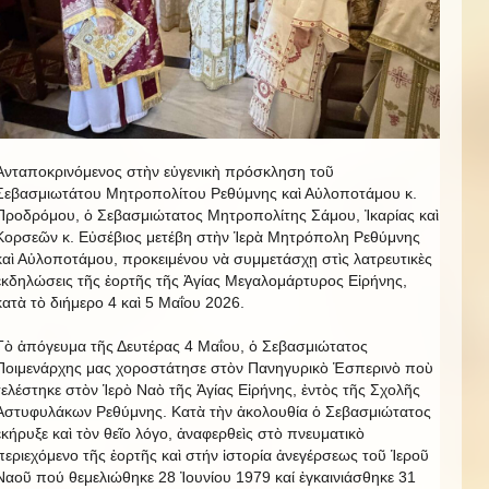
Ἀνταποκρινόμενος στὴν εὐγενικὴ πρόσκληση τοῦ
Σεβασμιωτάτου Μητροπολίτου Ρεθύμνης καὶ Αὐλοποτάμου κ.
Προδρόμου, ὁ Σεβασμιώτατος Μητροπολίτης Σάμου, Ἰκαρίας καὶ
Κορσεῶν κ. Εὐσέβιος μετέβη στὴν Ἱερὰ Μητρόπολη Ρεθύμνης
καὶ Αὐλοποτάμου, προκειμένου νὰ συμμετάσχῃ στὶς λατρευτικὲς
ἐκδηλώσεις τῆς ἑορτῆς τῆς Ἁγίας Μεγαλομάρτυρος Εἰρήνης,
κατὰ τὸ διήμερο 4 καὶ 5 Μαΐου 2026.
Τὸ ἀπόγευμα τῆς Δευτέρας 4 Μαΐου, ὁ Σεβασμιώτατος
Ποιμενάρχης μας χοροστάτησε στὸν Πανηγυρικὸ Ἑσπερινὸ ποὺ
τελέστηκε στὸν Ἱερὸ Ναὸ τῆς Ἁγίας Εἰρήνης, ἐντὸς τῆς Σχολῆς
Ἀστυφυλάκων Ρεθύμνης. Κατὰ τὴν ἀκολουθία ὁ Σεβασμιώτατος
ἐκήρυξε καὶ τὸν θεῖο λόγο, ἀναφερθεὶς στὸ πνευματικὸ
περιεχόμενο τῆς ἑορτῆς καὶ στήν ἱστορία ἀνεγέρσεως τοῦ Ἱεροῦ
Ναοῦ πού θεμελιώθηκε 28 Ἰουνίου 1979 καί ἐγκαινιάσθηκε 31