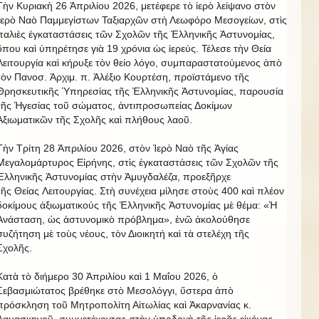
Τὴν Κυριακὴ 26 Ἀπριλίου 2026, μετέφερε τὸ ἱερὸ λείψανο στὸν
Ἱερὸ Ναὸ Παμμεγίστων Ταξιαρχῶν στὴ Λεωφόρο Μεσογείων, στὶς
παλιὲς ἐγκαταστάσεις τῶν Σχολῶν τῆς Ἑλληνικῆς Ἀστυνομίας,
ὅπου καὶ ὑπηρέτησε γιὰ 19 χρόνια ὡς ἱερεύς. Τέλεσε τὴν Θεία
Λειτουργία καὶ κήρυξε τὸν θείο λόγο, συμπαραστατούμενος ἀπὸ
τὸν Πανοσ. Ἀρχιμ. π. Ἀλέξιο Κουρτέση, προϊστάμενο τῆς
Θρησκευτικῆς Ὑπηρεσίας τῆς Ἑλληνικῆς Ἀστυνομίας, παρουσία
τῆς Ἡγεσίας τοῦ σώματος, ἀντιπροσωπείας Δοκίμων
Ἀξιωματικῶν τῆς Σχολῆς καὶ πλήθους λαοῦ.
Τὴν Τρίτη 28 Ἀπριλίου 2026, στὸν Ἱερὸ Ναὸ τῆς Ἁγίας
Μεγαλομάρτυρος Εἰρήνης, στὶς ἐγκαταστάσεις τῶν Σχολῶν τῆς
Ἑλληνικῆς Ἀστυνομίας στὴν Ἀμυγδαλέζα, προεξῆρχε
τῆς Θείας Λειτουργίας. Στὴ συνέχεια μίλησε στοὺς 400 καὶ πλέον
δοκίμους ἀξιωματικούς τῆς Ἑλληνικῆς Ἀστυνομίας μὲ θέμα: «Ἡ
Ἀνάσταση, ὡς ἀστυνομικὸ πρόβλημα», ἐνῶ ἀκολούθησε
συζήτηση μὲ τοὺς νέους, τὸν Διοικητή καὶ τὰ στελέχη τῆς
Σχολῆς.
Κατὰ τὸ διήμερο 30 Ἀπριλίου καὶ 1 Μαΐου 2026, ὁ
Σεβασμιώτατος βρέθηκε στὸ Μεσολόγγι, ὕστερα ἀπὸ
πρόσκληση τοῦ Μητροπολίτη Αἰτωλίας καὶ Ἀκαρνανίας κ.
Δαμασκηνοῦ, συμμετέχοντας στὴν ὑποδοχὴ τῆς ἱερᾶς εἰκόνας