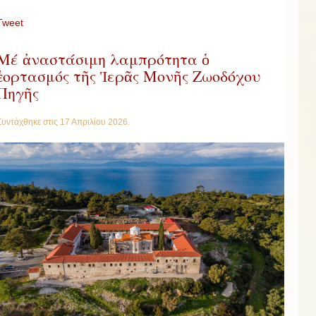
Tweet
Μέ ἀναστάσιμη λαμπρότητα ὁ
ἑορτασμός τῆς Ἱερᾶς Μονῆς Ζωοδόχου
Πηγῆς
Συντάχθηκε στις
17 Απριλίου 2026
.