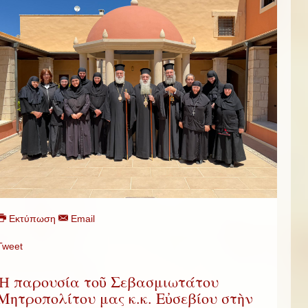
Εκτύπωση
Email
Tweet
Ἡ παρουσία τοῦ Σεβασμιωτάτου
Μητροπολίτου μας κ.κ. Εὐσεβίου στὴν