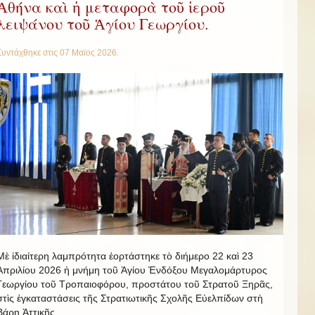
Ἀθήνα καὶ ἡ μεταφορὰ τοῦ ἱεροῦ
λειψάνου τοῦ Ἁγίου Γεωργίου.
Συντάχθηκε στις
07 Μαϊος 2026
.
Μὲ ἰδιαίτερη λαμπρότητα ἐορτάστηκε τὸ διήμερο 22 καὶ 23
Ἀπριλίου 2026 ἡ μνήμη τοῦ Ἁγίου Ἐνδόξου Μεγαλομάρτυρος
Γεωργίου τοῦ Τροπαιοφόρου, προστάτου τοῦ Στρατοῦ Ξηρᾶς,
στὶς ἐγκαταστάσεις τῆς Στρατιωτικῆς Σχολῆς Εὐελπίδων στὴ
Βάρη Ἀττικῆς.