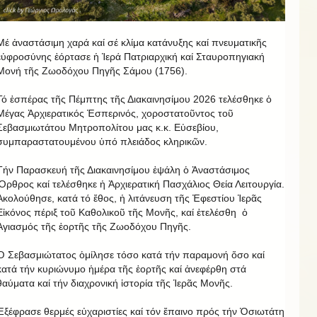
Μέ ἀναστάσιμη χαρά καί σέ κλίμα κατάνυξης καί πνευματικῆς
εὐφροσύνης ἑόρτασε ἡ Ἱερά Πατριαρχική καί Σταυροπηγιακή
Μονή τῆς Ζωοδόχου Πηγῆς Σάμου (1756).
Τό ἑσπέρας τῆς Πέμπτης τῆς Διακαινησίμου 2026 τελέσθηκε ὁ
Μέγας Ἀρχιερατικός Ἑσπερινός, χοροστατοῦντος τοῦ
Σεβασμιωτάτου Μητροπολίτου μας κ.κ. Εὐσεβίου,
συμπαραστατουμένου ὑπό πλειάδος κληρικῶν.
Τήν Παρασκευή τῆς Διακαινησίμου ἐψάλη ὁ Ἀναστάσιμος
Ὄρθρος καί τελέσθηκε ἡ Ἀρχιερατική Πασχάλιος Θεία Λειτουργία.
Ἀκολούθησε, κατά τό ἔθος, ἡ λιτάνευση τῆς Ἐφεστίου Ἱερᾶς
Εἰκόνος πέριξ τοῦ Καθολικοῦ τῆς Μονῆς, καί ἐτελέσθη ὁ
Ἁγιασμός τῆς ἑορτῆς τῆς Ζωοδόχου Πηγῆς.
Ὁ Σεβασμιώτατος ὁμίλησε τόσο κατά τήν παραμονή ὅσο καί
κατά τήν κυριώνυμο ἡμέρα τῆς ἑορτῆς καί ἀνεφέρθη στά
θαύματα καί τήν διαχρονική ἱστορία τῆς Ἱερᾶς Μονῆς.
Ἐξέφρασε θερμές εὐχαριστίες καί τόν ἔπαινο πρός τήν Ὁσιωτάτη