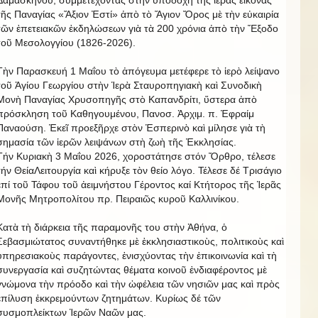
τῆς Παναγίας «Ἄξιον Ἐστί» ἀπὸ τὸ Ἅγιον Ὄρος μὲ τὴν εὐκαιρία
τῶν ἐπετειακῶν ἐκδηλώσεων γιὰ τὰ 200 χρόνια ἀπὸ τὴν Ἔξοδο
τοῦ Μεσολογγίου (1826-2026).
Τὴν Παρασκευή 1 Μαΐου τὸ ἀπόγευμα μετέφερε τὸ ἱερὸ λείψανο
τοῦ Ἁγίου Γεωργίου στὴν Ἱερὰ Σταυροπηγιακὴ καὶ Συνοδικὴ
Μονὴ Παναγίας Χρυσοπηγῆς στὸ Καπανδρίτι, ὕστερα ἀπὸ
πρόσκληση τοῦ Καθηγουμένου, Πανοσ. Ἀρχιμ. π. Ἐφραίμ
Παναούση. Ἐκεῖ προεξῆρχε στὸν Ἑσπερινὸ καὶ μίλησε γιὰ τὴ
σημασία τῶν ἱερῶν λειψάνων στὴ ζωὴ τῆς Ἐκκλησίας.
Τήν Κυριακὴ 3 Μαΐου 2026, χοροστάτησε στόν Ὄρθρο, τέλεσε
τήν ΘείαΛειτουργία καὶ κήρυξε τὸν θείο λόγο. Τέλεσε δέ Τρισάγιο
ἐπί τοῦ Τάφου τοῦ ἀειμνήστου Γέροντος καί Κτήτορος τῆς Ἱερᾶς
Μονῆς Μητροπολίτου πρ. Πειραιῶς κυροῦ Καλλινίκου.
Κατὰ τὴ διάρκεια τῆς παραμονῆς του στὴν Ἀθήνα, ὁ
Σεβασμιώτατος συναντήθηκε μὲ ἐκκλησιαστικοὺς, πολιτικοὺς καὶ
ὑπηρεσιακοὺς παράγοντες, ἐνισχύοντας τὴν ἐπικοινωνία καὶ τὴ
συνεργασία καὶ συζητώντας θέματα κοινοῦ ἐνδιαφέροντος μὲ
γνώμονα τὴν πρόοδο καὶ τὴν ὠφέλεια τῶν νησιῶν μας καὶ πρὸς
ἐπίλυση ἐκκρεμούντων ζητημάτων. Κυρίως δέ τῶν
συσμοπλείκτων Ἱερῶν Ναῶν μας.