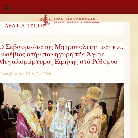
ΔΕΛΤΙΑ ΤΥΠΟΥ
Ὁ Σεβασμιώτατος Μητροπολίτης μας κ.κ.
Εὐσέβιος στὴν πανήγυρη τῆς Ἁγίας
Μεγαλομάρτυρος Εἰρήνης στὸ Ρέθυμνο
Συντάχθηκε στις
07 Μαϊος 2026
.