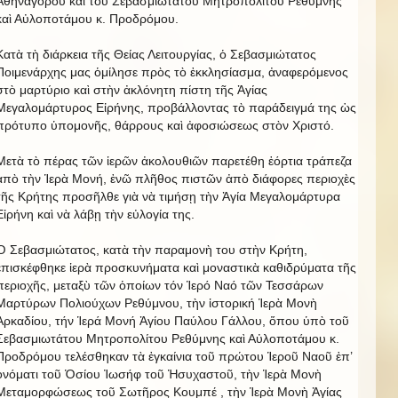
Ἀθηναγόρου καὶ τοῦ Σεβασμιωτάτου Μητροπολίτου Ρεθύμνης
καὶ Αὐλοποτάμου κ. Προδρόμου.
Κατὰ τὴ διάρκεια τῆς Θείας Λειτουργίας, ὁ Σεβασμιώτατος
Ποιμενάρχης μας ὁμίλησε πρὸς τὸ ἐκκλησίασμα, ἀναφερόμενος
στὸ μαρτύριο καὶ στὴν ἀκλόνητη πίστη τῆς Ἁγίας
Μεγαλομάρτυρος Εἰρήνης, προβάλλοντας τὸ παράδειγμά της ὡς
πρότυπο ὑπομονῆς, θάρρους καὶ ἀφοσιώσεως στὸν Χριστό.
Μετὰ τὸ πέρας τῶν ἱερῶν ἀκολουθιῶν παρετέθη ἑόρτια τράπεζα
ἀπὸ τὴν Ἱερὰ Μονή, ἐνῶ πλῆθος πιστῶν ἀπὸ διάφορες περιοχὲς
τῆς Κρήτης προσῆλθε γιὰ νὰ τιμήσῃ τὴν Ἁγία Μεγαλομάρτυρα
Εἰρήνη καὶ νὰ λάβῃ τὴν εὐλογία της.
Ὁ Σεβασμιώτατος, κατὰ τὴν παραμονὴ του στὴν Κρήτη,
ἐπισκέφθηκε ἱερὰ προσκυνήματα καὶ μοναστικὰ καθιδρύματα τῆς
περιοχῆς, μεταξὺ τῶν ὁποίων τόν Ἱερό Ναό τῶν Τεσσάρων
Μαρτύρων Πολιούχων Ρεθύμνου, τὴν ἱστορική Ἱερὰ Μονὴ
Ἀρκαδίου, τήν Ἱερά Μονή Ἁγίου Παύλου Γάλλου, ὅπου ὑπὸ τοῦ
Σεβασμιωτάτου Μητροπολίτου Ρεθύμνης καὶ Αὐλοποτάμου κ.
Προδρόμου τελέσθηκαν τὰ ἐγκαίνια τοῦ πρώτου Ἱεροῦ Ναοῦ ἐπ’
ὀνόματι τοῦ Ὁσίου Ἰωσήφ τοῦ Ἡσυχαστοῦ, τὴν Ἱερὰ Μονὴ
Μεταμορφώσεως τοῦ Σωτῆρος Κουμπέ , τὴν Ἱερὰ Μονὴ Ἁγίας