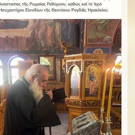
Ἀναστασίας τῆς Ρωμαίας Ρεθύμνου, καθὼς καὶ τὸ Ἱερὸ
Ἡσυχαστήριο Εἰσοδίων τῆς Θεοτόκου Ρογδιᾶς Ἡρακλείου.