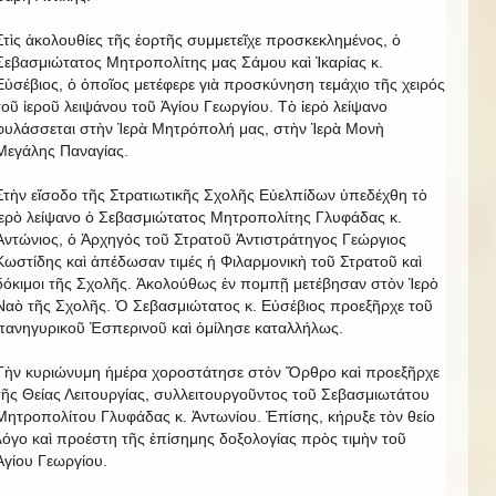
Στὶς ἀκολουθίες τῆς ἑορτῆς συμμετεῖχε προσκεκλημένος, ὁ
Σεβασμιώτατος Μητροπολίτης μας Σάμου καὶ Ἰκαρίας κ.
Εὐσέβιος, ὁ ὁποῖος μετέφερε γιὰ προσκύνηση τεμάχιο τῆς χειρός
τοῦ ἱεροῦ λειψάνου τοῦ Ἁγίου Γεωργίου. Τὸ ἱερὸ λείψανο
φυλάσσεται στὴν Ἱερὰ Μητρόπολή μας, στὴν Ἱερὰ Μονὴ
Μεγάλης Παναγίας.
Στὴν εἴσοδο τῆς Στρατιωτικῆς Σχολῆς Εὐελπίδων ὑπεδέχθη τὸ
ἱερὸ λείψανο ὁ Σεβασμιώτατος Μητροπολίτης Γλυφάδας κ.
Ἀντώνιος, ὁ Ἀρχηγός τοῦ Στρατοῦ Ἀντιστράτηγος Γεώργιος
Κωστίδης καὶ ἀπέδωσαν τιμές ἡ Φιλαρμονικὴ τοῦ Στρατοῦ καὶ
δόκιμοι τῆς Σχολῆς. Ἀκολούθως ἐν πομπῇ μετέβησαν στὸν Ἱερὸ
Ναὸ τῆς Σχολῆς. Ὁ Σεβασμιώτατος κ. Εὐσέβιος προεξῆρχε τοῦ
πανηγυρικοῦ Ἑσπερινοῦ καὶ ὁμίλησε καταλλήλως.
Τὴν κυριώνυμη ἡμέρα χοροστάτησε στὸν Ὄρθρο καὶ προεξῆρχε
τῆς Θείας Λειτουργίας, συλλειτουργοῦντος τοῦ Σεβασμιωτάτου
Μητροπολίτου Γλυφάδας κ. Ἀντωνίου. Ἐπίσης, κήρυξε τὸν θείο
λόγο καὶ προέστη τῆς ἐπίσημης δοξολογίας πρὸς τιμὴν τοῦ
Ἁγίου Γεωργίου.