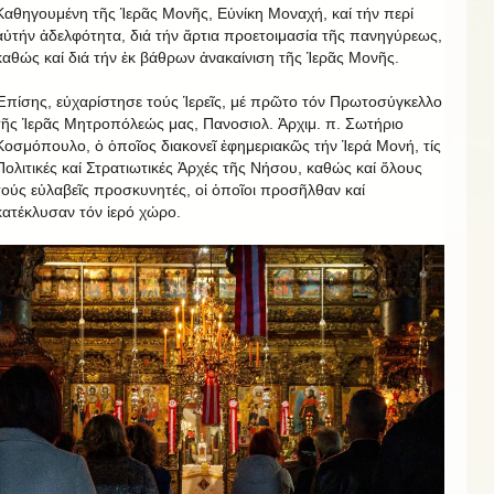
Καθηγουμένη τῆς Ἱερᾶς Μονῆς, Εὐνίκη Μοναχή, καί τήν περί
αὐτήν ἀδελφότητα, διά τήν ἄρτια προετοιμασία τῆς πανηγύρεως,
καθώς καί διά τήν ἐκ βάθρων ἀνακαίνιση τῆς Ἱερᾶς Μονῆς.
Ἐπίσης, εὐχαρίστησε τούς Ἱερεῖς, μέ πρῶτο τόν Πρωτοσύγκελλο
τῆς Ἱερᾶς Μητροπόλεώς μας, Πανοσιολ. Ἀρχιμ. π. Σωτήριο
Κοσμόπουλο, ὁ ὁποῖος διακονεῖ ἐφημεριακῶς τήν Ἱερά Μονή, τίς
Πολιτικές καί Στρατιωτικές Ἀρχές τῆς Νήσου, καθώς καί ὅλους
τούς εὐλαβεῖς προσκυνητές, οἱ ὁποῖοι προσῆλθαν καί
κατέκλυσαν τόν ἱερό χώρο.