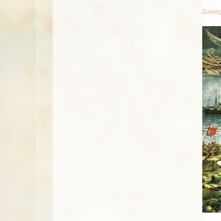
Συντάχ