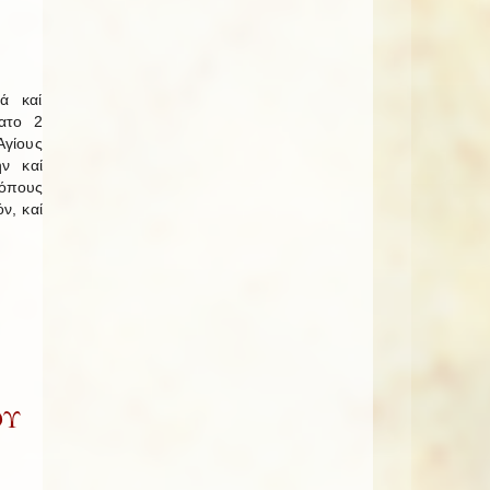
ά καί
βατο 2
Ἁγίους
ήν καί
κόπους
ν, καί
ΟΥ