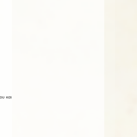
ου και