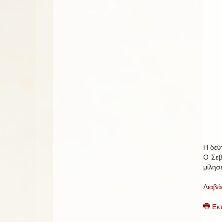
Η δεύ
Ο Σεβ
μίλησ
Διαβά
Εκ