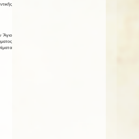
ντικῆς
ν Ἅγιο
μματος
θέματα