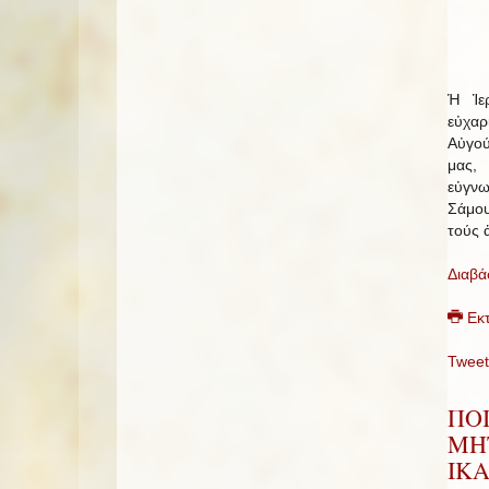
Ἡ Ἱε
εὐχαρ
Αὐγού
μας, 
εὐγνω
Σάμου
τούς 
Διαβά
Εκ
Tweet
ΠΟ
ΜΗ
ΙΚΑ