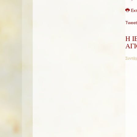
Εκ
Tweet
Η 
ΑΓ
Συντάχ