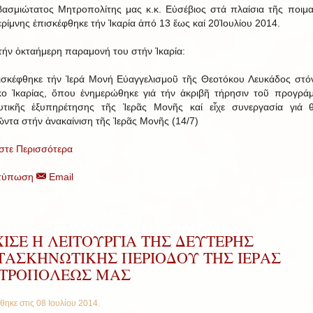
ασμιώτατος Μητροπολίτης μας κ.κ. Εὐσέβιος στά πλαίσια τῆς ποιμα
ερίμνης ἐπισκέφθηκε τήν Ἰκαρία ἀπό 13 ἕως καί 20Ἰουλίου 2014.
τήν ὀκταήμερη παραμονή του στήν Ἰκαρία:
σκέφθηκε τήν Ἱερά Μονή Εὐαγγελισμοῦ τῆς Θεοτόκου Λευκάδος στό
ο Ἰκαρίας, ὅπου ἐνημερώθηκε γιά τήν ἀκριβῆ τήρησιν τοῦ προγρά
υτικῆς ἐξυπηρέτησης τῆς Ἱερᾶς Μονῆς καί εἶχε συνεργασία γιά 
ντα στήν ἀνακαίνιση τῆς Ἱερᾶς Μονῆς (14/7)
στε Περισσότερα
τύπωση
Email
ΙΣΕ Η ΛΕΙΤΟΥΡΓΙΑ ΤΗΣ ΔΕΥΤΕΡΗΣ
ΤΑΣΚΗΝΩΤΙΚΗΣ ΠΕΡΙΟΔΟΥ ΤΗΣ ΙΕΡΑΣ
ΤΡΟΠΟΛΕΩΣ ΜΑΣ
θηκε στις
08 Ιουλίου 2014
.