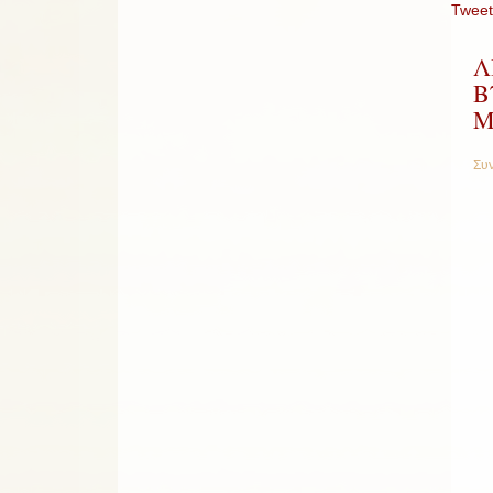
Tweet
Λ
Β
Μ
Συν