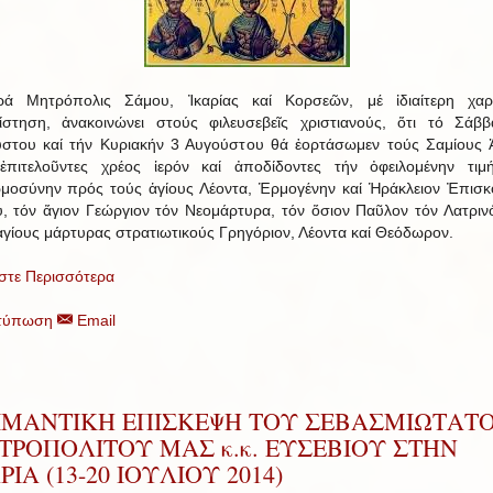
ρά Μητρόπολις Σάμου, Ἰκαρίας καί Κορσεῶν, μέ ἰδιαίτερη χαρ
ίστηση, ἀνακοινώνει στούς φιλευσεβεῖς χριστιανούς, ὅτι τό Σάβ
στου καί τήν Κυριακήν 3 Αυγούστου θά ἑορτάσωμεν τούς Σαμίους 
ἐπιτελοῦντες χρέος ἱερόν καί ἀποδίδοντες τήν ὀφειλομένην τιμ
μοσύνην πρός τούς ἁγίους Λέοντα, Ἑρμογένην καί Ἡράκλειον Ἐπισ
, τόν ἅγιον Γεώργιον τόν Νεομάρτυρα, τόν ὅσιον Παῦλον τόν Λατρινό
ἁγίους μάρτυρας στρατιωτικούς Γρηγόριον, Λέοντα καί Θεόδωρον.
στε Περισσότερα
τύπωση
Email
ΙΜΑΝΤΙΚΗ ΕΠΙΣΚΕΨΗ ΤΟΥ ΣΕΒΑΣΜΙΩΤΑΤ
ΤΡΟΠΟΛΙΤΟΥ ΜΑΣ κ.κ. ΕΥΣΕΒΙΟΥ ΣΤΗΝ
ΡΙΑ (13-20 ΙΟΥΛΙΟΥ 2014)