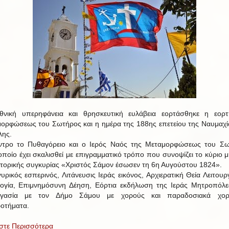
νική υπερηφάνεια και θρησκευτική ευλάβεια εορτάσθηκε η εορ
ορφώσεως του Σωτήρος και η ημέρα της 188ης επετείου της Ναυμαχί
ης.
ντρο το Πυθαγόρειο και ο Ιερός Ναός της Μεταμορφώσεως του Σ
οποίο έχει σκαλισθεί με επιγραμματικό τρόπο που συνοψίζει το κύριο 
στορικής συγκυρίας «Χριστός Σάμον έσωσεν τη 6η Αυγούστου 1824».
υρικός εσπερινός, Λιτάνευσις Ιεράς εικόνος, Αρχιερατική Θεία Λειτουργ
ογία, Επιμνημόσυνη Δέηση, Εόρτια εκδήλωση της Ιεράς Μητροπόλ
ργασία με τον Δήμο Σάμου με χορούς και παραδοσιακά χορε
οτήματα.
στε Περισσότερα