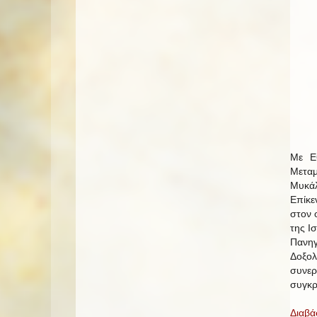
Με Εθ
Μεταμ
Μυκάλ
Επίκε
στον 
της Ι
Πανηγ
Δοξολ
συνε
συγκρ
Διαβά