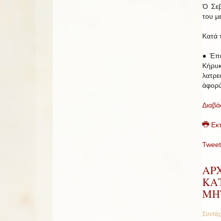
Ὁ Σεβ
του μ
Κατά 
● Ἐπι
Κήρυκ
λατρε
ἀφορῶ
Διαβά
Εκ
Tweet
AΡΧ
ΚΑ
ΜΗ
Συντάχ