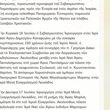
Ματρώνης, προσωπικῆ προσφορά τοῦ Σεβασμιωτάτου
Ποιμενάρχου μας πρός τήν Ἐνορία καί τούς ἀκρίτες τῆς Ἰκαρίας.
Στή συνέχεια τελέσθηκε Πανηγυρικός Ἐσπερινός παρουσία
Στρατιωτικῶν καί Πολιτικῶν Ἀρχῶν τῆς Νήσου καί πλήθος
Εὐσεβῶν Χριστιανῶν.
Τήν Κυριακή 16 Ἰουλίου ὁ Σεβασμιώτατος Ἱερούργησε στόν Ἱερό
Ναό Ἁγίου Δημητρίου Καταφυγίου μέ τήν εὐκαιρία
συμπληρώσεως 150 χρόνων ζωής τοῦ Ἱερού Ναοῦ, ὁ
Ποιμενάρχης μας ὁμίλησε καί συνεχάρη τόν π. Γρηγόριο Διάκο
καί τό Ἐκκλησιαστικό Συμβούλιο για τήν διοργάνωση τῶν
ἐκδηλώσεων. Ἀκολούθως μετέβη στόν Ἱερό Ναό Ἁγίου
Παντελεήμονος στό χωριό Ἁγιος Παντλεήμων καί τέλεσε τήν
βάπτιση τοῦ νεοφωτίστου Στυλιανοῦ, υἱό τοῦ π. Κωνσταντίνου
Μαρτίνη. Τό ἀπόγευμα Χοροστάτησε καί ὁμίλησε στόν
Πανηγυρικό Ἐσπερινό τῆς Ἁγίας Μεγαλομάρτυρος Μαρίνης στήν
Ἱερά Μονή Εὐαγγελισμοῦ Λευκάδος
Τήν Δευτέρα 17 Ἰουλίου Ἱερούργησε στήν Ἱερά Μονή
Εὐαγγελισμοῦ Λευκάδος, ἐπί τῆ μνήμη τῆς Ἁγίας Μαρίνη,
ὁμίλησε δέ ἐπί τοῦ Ἱεροῦ Εὐαγγελίου. Ἀκολούθως τέλεσε
Δοξολογία στόν Ἱερό Ναό τῶν Ἁγίων ἐνδόξων Μαρτύρων