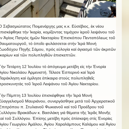
Ὁ Σεβασμιώτατος Ποιμενάρχης μας κ.κ. Εὐσέβιος, ἐκ νέου
ἐπισκέφθηκε τήν Ἰκαρία, κομίζοντας τεμάχιον ἱεροῦ λειψάνου τοῦ
ἐν Ἁγίοις Πατρός ἡμῶν Νεκταρίου Ἐπισκόπου Πενταπόλεως τοῦ
Θαυματουργοῦ, τό ὁποῖο φυλάσσεται στήν Ἱερά Μονή
Ζωοδόχου Πηγῆς Σάμου, πρός εὐλογία καί ἁγιασμό τῶν ἀκριτῶν
Ἰκαρίων καί τῶν πολυπληθῶν ἐπισκεπτῶν.
Τήν Τετάρτη 12 Ἰουλίου τό ἀπόγευμα μετέβη εἰς τήν Ἐνορία
Ἁγίου Νικολάου Ἀρμενιστή. Τέλεσε Ἑσπερινό καί Ἱερά
Παράκληση καί ὁμίλησε ἐπίκαιρα στούς πολυπληθεῖς
προσκυνητάς τοῦ Ἱεροῦ Λειψάνου τοῦ Ἁγίου Νεκταρίου.
Τήν Πέμπτη 13 Ἰουλίου ἐπισκέφθηκε τῆν Ἱερά Μονή
Εὐαγγελισμοῦ Μαυριάνου, συνεργάσθηκε μετά τοῦ Ἀρχιερατικοῦ
Ἐπιτρόπου π. Στυλιανοῦ Φωκιανοῦ καί τοῦ Προέδρου τοῦ
Συλλόγου Βρακάδων κ. Βασιλάκη γιά θέματα τῆς Ἱερᾶς Μονῆς
καί τοῦ Συλλόγου. Ἐπίσης μετέβη πρός ἐπίσκεψη στίς Ἐνορίες
Ἁγίου Γεωργίου Ἀμάλου, Ἁγίου Χαραλάμπους Καλάμου καί Ἁγίου