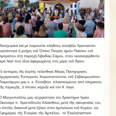
Πανηγυρικά καί μέ παρουσία πλήθους εὐσεβῶν Χριστιανῶν
ἑορτάστηκε ἡ μνήμη τοῦ Ὁσίου Πατρός ἡμῶν Παϊσίου τοῦ
Ἁγιορείτου στή περιοχή Λιβαδάκι Σάμου, στόν νεοανεγερθέντα
Ἱερό Ναό πού εἶναι ἀφιερωμένος στή χάρη τοῦ Ἁγίου.
Τό ἑσπέρας τῆς ἑορτής τελέσθηκε Μέγας Πανηγυρικός
Ἀρχιερατικός Ἑσπερινός Χοροστατούντος τοῦ Σεβασμιωτάτου
Ποιμενάρχου μας κ. κ. Εύσεβίου, πλαισιούμενος ἀπό κληρικούς
τῆς περιοχῆς, ὁ ὁποίος κήρυξε καί τόν θ. λόγο.
Ὁ Μητροπολίτης μας εὐχαρίστησε τόν δραστήριο Ἱερέα
Οίκονόμο π. Χριστόδουλο Κλεάνθους μετά τῆς οἰκογενείας του,
ὁ ὁποῖος διακονεῖ μετά ζήλου στόν ἀμπελώνα τοῦ Κυρίου, ὡς
Ἐφημέριος τῆς Ἐνορίας τῆς Ἀμπέλου, τό Ἐκκλησιαστικό