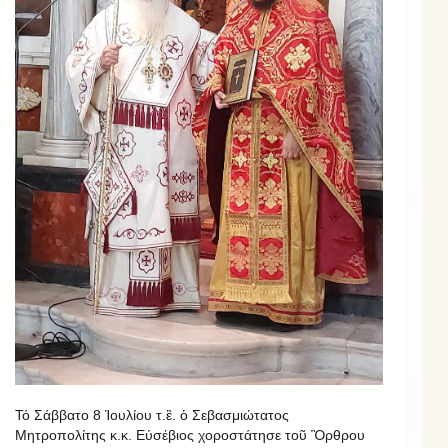
Τό Σάββατο 8 Ἰουλίου τ.ἒ. ὁ Σεβασμιώτατος
Μητροπολίτης κ.κ. Εὐσέβιος χοροστάτησε τοῦ Ὂρθρου