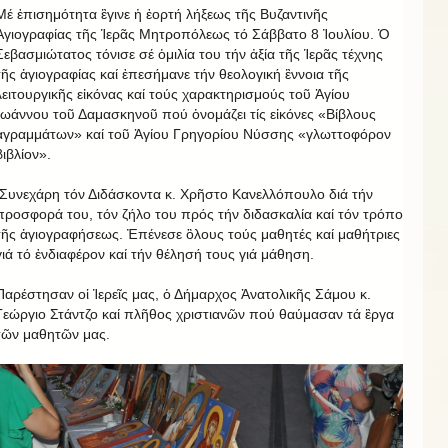
Μέ ἐπισημότητα ἒγινε ἡ ἐορτή λήξεως τῆς Βυζαντινῆς
Ἁγιογραφίας τῆς Ἱερᾶς Μητροπόλεως τό Σάββατο 8 Ἰουλίου. Ὁ
Σεβασμιώτατος τόνισε σέ ὁμιλία του τήν ἀξία τῆς Ἱερᾶς τέχνης
τῆς ἁγιογραφίας καί ἐπεσήμανε τήν θεολογική ἒννοια τῆς
λειτουργικῆς εἰκόνας καί τούς χαρακτηρισμούς τοῦ Ἁγίου
Ἰωάννου τοῦ Δαμασκηνοῦ πού ὁνομάζει τίς εἰκόνες «Βίβλους
ἀγραμμάτων» καί τοῦ Ἁγίου Γρηγορίου Νύσσης «γλωττοφόρον
βιβλίον».
Συνεχάρη τόν Διδάσκοντα κ. Χρῆστο Κανελλόπουλο διά τήν
προσφορά του, τόν ζήλο του πρός τήν διδασκαλία καί τόν τρόπο
τῆς ἁγιογραφήσεως. Ἐπένεσε ὃλους τούς μαθητές καί μαθήτριες
γιά τό ἐνδιαφέρον καί τήν θέλησή τους γιά μάθηση.
Παρέστησαν οἱ Ἱερεῖς μας, ὁ Δήμαρχος Ἀνατολικῆς Σάμου κ.
Γεώργιο Στάντζο καί πλῆθος χριστιανῶν πού θαύμασαν τά ἒργα
τῶν μαθητῶν μας.