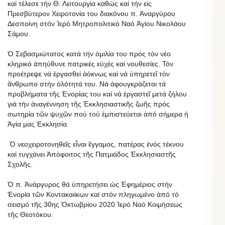
καί τέλεσε τήν Θ. Λειτουργία καθώς καί τήν εἰς
Πρεσβύτερον Χειροτονία του διακόνου π. Ἀναργύρου
Δεσποίνη στόν Ἱερό Μητροπολιτικό Ναό Ἁγίου Νικολάου
Σάμου.
Ὁ Σεβασμιώτατος κατά τήν ὁμιλία του πρός τόν νέο
κληρικό ἀπηύθυνε πατρικές εὐχές καί νουθεσίες. Τόν
προέτρεψε νά ἐργασθεί ἁόκνως καί νά ὑπηρετεῖ τόν
ἂνθρωπο στήν ὁλότητά του. Νά ἀφουγκράζεται τά
προβλήματα τῆς Ἐνορίας του καί νά ἐργαστεῖ μετά ζήλου
γιά τήν ἀναγέννηση τῆς Ἐκκλησιαστικῆς ζωῆς πρός
σωτηρία τῶν ψυχῶν πού τού ἐμπιστεύεται ἀπό σήμερα ἡ
Ἁγία μας Ἐκκλησία.
Ὁ νεοχειροτονηθεῖς εἶναι ἒγγαμος, πατέρας ἑνός τέκνου
καί τυγχάνει Ἀπόφοιτος τῆς Πατμιάδος Ἐκκλησιαστῆς
Σχολῆς.
Ὁ π. Ἀνάργυρος θά ὑπηρετήσει ὡς Ἐφημέριος στήν
Ἐνορία τῶν Κοντακαιίκων καί στόν πληγωμένο ἀπό τό
σεισμό τῆς 30ης Ὀκτωβρίου 2020 Ἱερό Ναό Κοιμήσεως
τῆς Θεοτόκου.