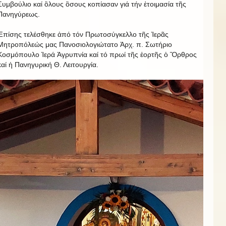
Συμβούλιο καί ὃλους ὃσους κοπίασαν γιά τήν ἑτοιμασία τῆς
Πανηγύρεως.
Ἐπίσης τελέσθηκε ἀπό τόν Πρωτοσύγκελλο τῆς Ἱερᾶς
Μητροπόλεώς μας Πανοσιολογιώτατο Ἀρχ. π. Σωτήριο
Κοσμόπουλο Ἱερά Ἀγρυπνία καί τό πρωί τῆς ἑορτῆς ὁ Ὂρθρος
καί ἡ Πανηγυρική Θ. Λειτουργία.