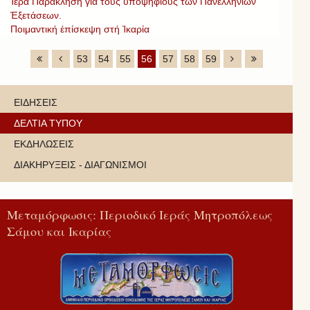
Ἱερά Παράκληση γιά τούς ὑποψηφίους τῶν Πανελληνίων
Ἐξετάσεων.
Ποιμαντική ἐπίσκεψη στή Ἰκαρία
53
54
55
56
57
58
59
ΕΙΔΗΣΕΙΣ
ΔΕΛΤΙΑ ΤΥΠΟΥ
ΕΚΔΗΛΩΣΕΙΣ
ΔΙΑΚΗΡΥΞΕΙΣ - ΔΙΑΓΩΝΙΣΜΟΙ
Μεταμόρφωσις: Περιοδικό Ιεράς Μητροπόλεως
Σάμου και Ικαρίας