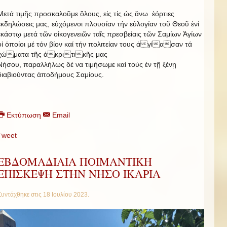
Μετά τιμῆς προσκαλοῦμε ὃλους, εἰς τίς ὡς ἂνω ἑόρτιες
ἐκδηλώσεις μας, εὐχόμενοι πλουσίαν τήν εὐλογίαν τοῦ Θεοῦ ἑνί
ἑκάστῳ μετά τῶν οἰκογενειῶν ταῖς πρεσβείαις τῶν Σαμίων Ἁγίων
οἱ ὁποίοι μέ τόν βίον καί τήν πολιτείαν τους ἁγίασαν τά
χώματα τῆς ἀκριτικῆς μας
Νήσου, παραλλήλως δέ να τιμήσωμε καί τούς ἐν τῇ ξένῃ
διαβιούντας ἀποδήμους Σαμίους.
Εκτύπωση
Email
Tweet
ΕΒΔΟΜΑΔΙΑΙΑ ΠΟΙΜΑΝΤΙΚΗ
ΕΠΙΣΚΕΨΗ ΣΤΗΝ ΝΗΣΟ ΙΚΑΡΙΑ
Συντάχθηκε στις
18 Ιουλίου 2023
.