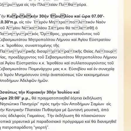
Κήρυγμα εἰς τήν Πλατείαν Πυθαγόρα.
Τήν
Κυριακήν 30
ή
ν Ἰουλίου καί ὥρα 07.00'-
10.30'π.μ
.
εἰς τόν
Ἱερόν Μητροπολιτικόν Ναόν
τοῦ Ἁγίου Νικολάου Σάμου θά τελεσθῇ ὁ
Πανηγυρικός Ὄρθρος, χοροστατοῦντος τοῦ
Σεβασμιωτάτου Μητροπολίτου Λήμνου καί Ἁγίου Εὐστρατίου
κ.κ. Ἱεροθέου, συναπτομένης τῆς
Πανηγυρικῆς δισαρχιερατικῆς Θείας Λειτουρ
γίας, προεξάρχοντος τοῦ Σεβασμιωτάτου Μητροπολίτου Λήμνου
καί Ἁγίου Εὐστρατίου κ.κ. Ἱεροθέου καί συλλειτουργούντος τοῦ
Σεβασμιωτάτου Ποιμενάρχου μας κ.κ. Εὐσεβίου καί ἐν συνεχείᾳ
τό Ἱερόν Μνημόσυνον ὑπέρ ἀναπαύσεως τῶν κεκοιμημένων
Ἀποδήμων Ἀδελφῶν ἡμῶν.
Ὡσαύτως τή
ν
Κυριακήν
30
ή
ν
Ἰ
ουλίου κα
ί
ὣ
ρα 20:00’
μ.μ.,
θά πραγματοποιηθεῖ ἑόρτια ἐκδήλωση
“Νησιώτικο Πανηγύρι” πρός τιμήν τῶν Αποδήμων Σαμίων εἰς
τήν Κεντρικήν Πλατείαν Πυθαγόρα μέ ζωντανή μουσική, ἀπό
τούς ἀδελφούς Γιαμαίους. Τήν ἐκδήλωση θά πλαισιώσουν
τοπικά χορευτικά μέ παραδοσιακό πρόγραμμα καί θά διανεμηθεῖ
ἡ πατροπαράδοτη “γιορτή”.