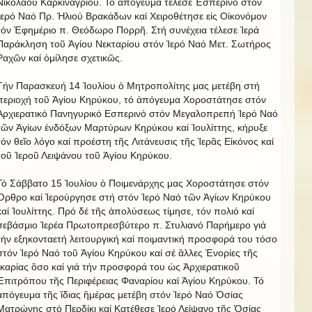
Νικολάου Καρκιναγρίου. Τό ἀπόγευμα τέλεσε Ἐσπερινό στόν
Ἱερό Ναό Πρ. Ἠλιού Βρακάδων καί Χειροθέτησε εἰς Οἰκονόμον
τόν Ἐφημέριο π. Θεόδωρο Πορρῆ. Στή συνέχεια τέλεσε Ἱερά
Παράκληση τοῦ Ἁγίου Νεκταρίου στόν Ἱερό Ναό Μετ. Σωτήρος
Ραχῶν καί ὁμίλησε σχετικῶς.
Τήν Παρασκευή 14 Ἰουλίου ὁ Μητροπολίτης μας μετέβη στή
περιοχή τοῦ Ἁγίου Κηρύκου, τό ἀπόγευμα Χοροστάτησε στόν
Ἀρχιερατικό Πανηγυρικό Εσπερινό στόν Μεγαλοπρεπή Ἱερό Ναό
τῶν Ἁγίων ἐνδόξων Μαρτύρων Κηρύκου καί Ἰουλίττης, κήρυξε
τόν θεῖο λόγο καί προέστη τῆς Λιτάνευσις τῆς Ἱερᾶς Εἰκόνος καί
τοῦ Ἱεροῦ Λειψάνου τοῦ Ἁγίου Κηρύκου.
Τό Σάββατο 15 Ἰουλίου ὁ Ποιμενάρχης μας Χοροστάτησε στόν
Ὀρθρο καί Ἱερούργησε στή στόν Ἱερό Ναό τῶν Ἁγίων Κηρύκου
καί Ἰουλίττης. Πρό δέ τῆς ἀπολύσεως τίμησε, τόν πολιό καί
σεβάσμιο Ἱερέα Πρωτοπρεσβύτερο π. Στυλιανό Παρήμερο γιά
τήν εξηκονταετή λειτουργική καί ποιμαντική προσφορά του τόσο
στόν Ἱερό Ναό τοῦ Ἁγίου Κηρύκου καί σέ ἃλλες Ἑνορίες τῆς
Ἰκαρίας ὃσο καί γιά τήν προσφορά του ὡς Ἀρχιερατικοῦ
Ἐπιτρόπου τῆς Περιφέρειας Φαναρίου καί Ἁγίου Κηρύκου. Τό
ἀπόγευμα τῆς ἳδιας ἣμέρας μετέβη στόν Ἱερό Ναό Ὁσίας
Ματρώνης στό Περδίκι καί Κατέθεσε Ἱερό Λείψανο τῆς Ὁσίας