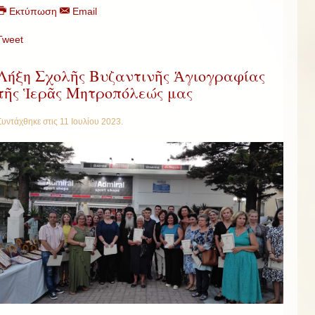
Εκτύπωση
Email
Tweet
Λήξη Σχολῆς Βυζαντινῆς Ἁγιογραφίας
τῆς Ἱερᾶς Μητροπόλεώς μας
Συντάχθηκε στις
11 Ιουλίου 2023
.