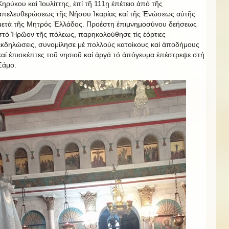
Κηρύκου καί Ἰουλίττης, ἐπί τῆ 111ῃ ἐπέτειο ἀπό τῆς
ἀπελευθερώσεως τῆς Νήσου Ἰκαρίας καί τῆς Ἐνώσεως αὐτῆς
μετά τῆς Μητρός Ἑλλάδος. Προέστη ἐπιμνημοσύνου δεήσεως
στὀ Ἡρῶον τῆς πόλεως, παρηκολούθησε τίς ἑόρτιες
ἐκδηλώσεις, συνομίλησε μέ πολλούς κατοίκους καί ἀποδήμους
καί ἐπισκέπτες τοῦ νησιοῦ καί ἀργά τό ἀπόγευμα ἐπέστρεψε στή
Σάμο.