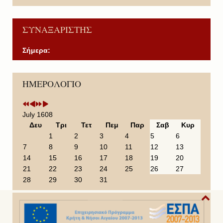
ΣΥΝΑΞΑΡΙΣΤΗΣ
Σήμερα:
P
P
N
N
ΗΜΕΡΟΛΟΓΙΟ
r
r
e
e
e
e
x
x
v
v
t
t
i
i
Y
M
July 1608
o
o
e
o
Δευ
Τρι
Τετ
Πεμ
Παρ
Σαβ
Κυρ
u
u
a
n
1
2
3
4
5
6
s
s
r
t
7
8
9
10
11
12
13
Y
M
h
14
15
16
17
18
19
20
e
o
21
22
23
24
25
26
27
a
n
28
29
30
31
r
t
h