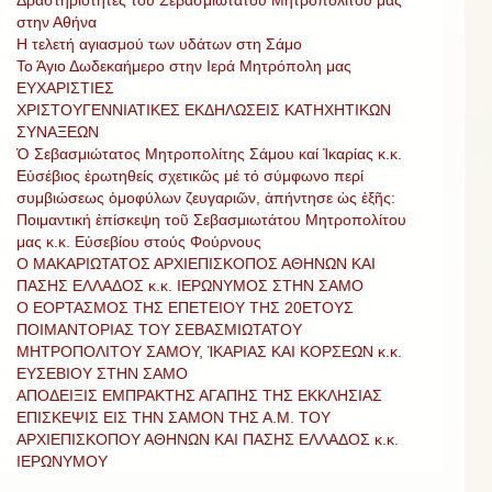
στην Αθήνα
Η τελετή αγιασμού των υδάτων στη Σάμο
Το Άγιο Δωδεκαήμερο στην Ιερά Μητρόπολη μας
ΕΥΧΑΡΙΣΤΙΕΣ
ΧΡΙΣΤΟΥΓΕΝΝΙΑΤΙΚΕΣ ΕΚΔΗΛΩΣΕΙΣ ΚΑΤΗΧΗΤΙΚΩΝ
ΣΥΝΑΞΕΩΝ
Ὁ Σεβασμιώτατος Μητροπολίτης Σάμου καί Ἰκαρίας κ.κ.
Εὐσέβιος ἐρωτηθείς σχετικῶς μέ τό σύμφωνο περί
συμβιώσεως ὁμοφύλων ζευγαριῶν, ἀπήντησε ὡς ἐξῆς:
Ποιμαντική ἐπίσκεψη τοῦ Σεβασμιωτάτου Μητροπολίτου
μας κ.κ. Εὐσεβίου στούς Φούρνους
Ο ΜΑΚΑΡΙΩΤΑΤΟΣ ΑΡΧΙΕΠΙΣΚΟΠΟΣ ΑΘΗΝΩΝ ΚΑΙ
ΠΑΣΗΣ ΕΛΛΑΔΟΣ κ.κ. ΙΕΡΩΝΥΜΟΣ ΣΤΗΝ ΣΑΜΟ
Ο ΕΟΡΤΑΣΜΟΣ ΤΗΣ ΕΠΕΤΕΙΟΥ ΤΗΣ 20ΕΤΟΥΣ
ΠΟΙΜΑΝΤΟΡΙΑΣ ΤΟΥ ΣΕΒΑΣΜΙΩΤΑΤΟΥ
ΜΗΤΡΟΠΟΛΙΤΟΥ ΣΑΜΟΥ, ἸΚΑΡΙΑΣ ΚΑΙ ΚΟΡΣΕΩΝ κ.κ.
ΕΥΣΕΒΙΟΥ ΣΤΗΝ ΣΑΜΟ
ΑΠΟΔΕΙΞΙΣ ΕΜΠΡΑΚΤΗΣ ΑΓΑΠΗΣ ΤΗΣ ΕΚΚΛΗΣΙΑΣ
ΕΠΙΣΚΕΨΙΣ ΕΙΣ ΤΗΝ ΣΑΜΟΝ ΤΗΣ Α.Μ. ΤΟΥ
ΑΡΧΙΕΠΙΣΚΟΠΟΥ ΑΘΗΝΩΝ ΚΑΙ ΠΑΣΗΣ ΕΛΛΑΔΟΣ κ.κ.
ΙΕΡΩΝΥΜΟΥ