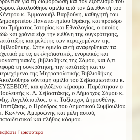
φρόντισε για τη διαμόρφωση και τον εξοπλισμό του
χώρου. Ακολούθησε ομιλία από τον Διευθυντή του
Κέντρου κ. Εμμανουήλ Βαρβούνη, καθηγητή του
Δημοκριτείου Πανεπιστημίου Θράκης και πρόεδρο
του Τμήματος Ιστορίας και Εθνολογίας, ο οποίος
εδώ και χρόνια είχε την ευθύνη της συγκρότησης,
κατάταξης και μελέτης των περιεχομένων της
Βιβλιοθήκης. Στην ομιλία αυτή αναφέρθηκαν τα
σχετικά με τις εκκλησιαστικές, ενοριακές και
μοναστηριακές, βιβλιοθήκες της Σάμου, και ό,τι
αφορά τη συγκρότηση, την κατάταξη και το
περιεχόμενο της Μητροπολιτικής Βιβλιοθήκης.
Ακολούθησε σύντομη ομιλία του Σεβασμιωτάτου κ.
ΕΥΣΕΒΙΟΥ, και φιλόξενο κέρασμα. Παρέστησαν ο
Βουλευτής κ. Δ. Σεβαστάκης, ο Δήμαρχος Σάμου κ.
Μιχ. Αγγελόπουλος, ο κ. Ταξίαρχος Δημοσθένης
Βιτετζάκης, ο Πρόεδρος του Δημοτικού Συμβουλίου
κ. Κων/νος Αμυρσώνης και μέλη αυτού,
εκπαιδευτικοί και πλήθος κόσμου.
Διαβάστε Περισσότερα