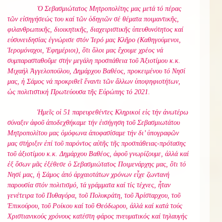
Ὁ Σεβασμιώτατος Μητροπολίτης μας μετά τό πέρας
τῶν εἰσηγήσεώς του καί τῶν ὁδηγιῶν σέ θέματα ποιμαντικῆς,
φιλανθρωπικῆς, διοικητικῆς, διαχειριστικῆς ὑπευθυνότητος καί
εὐσυνειδησίας ἐγνώρισε στόν Ἱερό μας Κλῆρο (Καθηγούμενοι,
Ἱερομόναχοι, Ἐφημέριοι), ὅτι ὅλοι μας ἔχουμε χρέος νά
συμπαρασταθοῦμε στήν μεγάλη προσπάθεια τοῦ Ἀξιοτίμου κ.κ.
Μιχαήλ Ἀγγελοπούλου, Δημάρχου Βαθέος, προκειμένου τό Νησί
μας, ἡ Σάμος νά προκριθεῖ ἔναντι τῶν ἄλλων ὑποψηφιοτήτων,
ὡς πολιτιστική Πρωτεύουσα τῆς Εὐρώπης τό 2021.
Ἡμεῖς οἱ 51 παρευρεθέντες Κληρικοί εἰς τήν ἀνωτέρω
σύναξιν ἀφοῦ ἀποδεχθήκαμε τήν ἐισήγηση τοῦ Σεβασμιωτάτου
Μητροπολίτου μας ὁμόφωνα ἀποφασίσαμε τήν δι’ ὑπογραφῶν
μας στήριξιν ἐπί τοῦ παρόντος αὐτῆς τῆς προσπάθειας-πρότασης
τοῦ ἀξιοτίμου κ.κ. Δημάρχου Βαθέος, ἀφοῦ γνωρίζουμε, ἀλλά καί
ἐξ ὅσων μᾶς ἐξέθεσε ὁ Σεβασμιώτατος Ποιμενάρχης μας, ὅτι τό
Νησί μας, ἡ Σάμος ἀπό ἀρχαιοτάτων χρόνων εἶχε ζωντανή
παρουσία στόν πολιτισμό, τά γράμματα καί τίς τέχνες, ἦταν
γενέτειρα τοῦ Πυθαγόρα, τοῦ Πολυκράτη, τοῦ Ἀρίσταρχου, τοῦ
Ἐπικούρου, τοῦ Ροίκου καί τοῦ Θεόδωρου, ἀλλά καί κατά τούς
Χριστιανικούς χρόνους κατέστη φάρος πνευματικός καί τηλαυγής