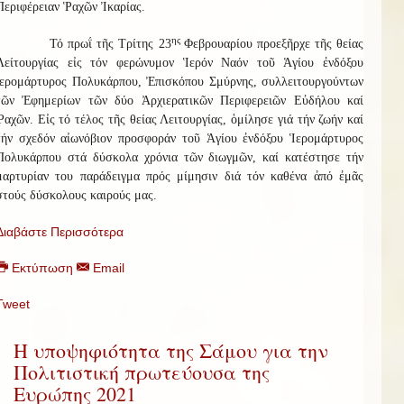
Περιφέρειαν Ῥαχῶν Ἰκαρίας.
ης
Τό πρωΐ τῆς Τρίτης 23
Φεβρουαρίου προεξῆρχε τῆς θείας
Λείτουργίας εἰς τόν φερώνυμον Ἱερόν Ναόν τοῦ Ἁγίου ἐνδόξου
ἱερομάρτυρος Πολυκάρπου, Ἐπισκόπου Σμύρνης, συλλειτουργούντων
τῶν Ἐφημερίων τῶν δύο Ἀρχιερατικῶν Περιφερειῶν Εὐδήλου καί
Ῥαχῶν. Εἰς τό τέλος τῆς θείας Λειτουργίας, ὁμίλησε γιά τήν ζωήν καί
τήν σχεδόν αἰωνόβιον προσφοράν τοῦ Ἁγίου ἐνδόξου Ἱερομάρτυρος
Πολυκάρπου στά δύσκολα χρόνια τῶν διωγμῶν, καί κατέστησε τήν
μαρτυρίαν του παράδειγμα πρός μίμησιν διά τόν καθένα ἀπό ἐμᾶς
στούς δύσκολους καιρούς μας.
Διαβάστε Περισσότερα
Εκτύπωση
Email
Tweet
Η υποψηφιότητα της Σάμου για την
Πολιτιστική πρωτεύουσα της
Ευρώπης 2021