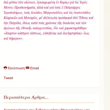
διά μέσου τῶν αἰώνων, ἐγκαυχωμένη ἐν Κυρίῳ γιά τίς Ἱερές
Μονές–Προσκυνήματα, ἀλλά καί γιά τούς 5 Πατριάρχες
Ἱεροσολύμων, τούς δεκάδες Μητροπολίτες καί τίς ἑκατοντάδες
Κληρικῶν καί Μοναχῶν, μέ ἀτέλειωτη προσφορά στό Ἔθνος καί
τήν Πατρίδα, ἰδίως κατά τούς χρόνους τῆς δουλείας καί τῶν
ἀγώνων τῆς ἐθνικῆς παλιγγενεσίας, ὅτε καί χαρακτηρίσθηκε
«ἄπαρτον κάστρον πίστεως, εὐσεβείας καί ἀνεξαρτησίας» ἕως
καί σήμερον».
Εκτύπωση
Email
Tweet
Περισσότερα Άρθρα...
Δραστηριότητες του Σεβασμιωτάτου Μητροπολίτου μας