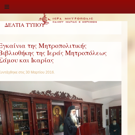
ΔΕΛΤΙΑ ΤΥΠΟΥ
Εγκαίνια της Μητροπολιτικής
Βιβλιοθήκης της Ιεράς Μητροπόλεως
Σάμου και Ικαρίας
Συντάχθηκε στις
30 Μαρτίου 2016
.