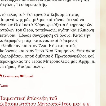
Μεγάλης Τεσσαρακοστ
ῆ
ς.
Στό τέλος το
ῦ
Ἑ
σπερινο
ῦ
ὁ
Σεβασμιώτατος
Ποιμενάρχης μ
ᾶ
ς μίλησε καί τόνισε
ὅ
τι γιά νά
γίνουμε Θεοί κατά Χάριν χρειάζεται
ἡ
τήρησις τ
ῶ
ν
ἐ
ντολ
ῶ
ν το
ῦ
Θεο
ῦ
, ταπείνωσις,
ἀ
γάπη καί ε
ἰ
λικριν
ῆ
μετάνοια.
Ἔ
δωσε συγχώρηση σέ
ὅ
λους. Κατά τήν
καθιερωμένη τάξη κατανυκτικοί
ἑ
σπερινοί
τελέσθηκαν καί στόν
Ἅ
γιο Κήρυκο, στούς
Φούρνους καί στόν
Ἱ
ερό Ναό Κοιμήσεως Θεοτόκου
Καρλοβάσου,
ὁ
πού
ὁ
μίλησε
ὁ
Πρωτοσύγκελλος καί
Ἱ
εροκήρυκας τ
ῆ
ς
Ἱ
ερ
ᾶ
ς Μητροπόλεως μ
ᾶ
ς
Ἀ
ρχιμ. π.
Σωτήριος Κοσμόπουλος.
Εκτύπωση
Email
Tweet
Ποιμαντική ἐπίσκεψη τοῦ
Σεβασμιωτάτου Μητροπολίτου μας κ.κ.