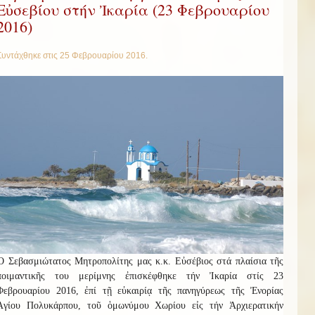
Εὐσεβίου στήν Ἰκαρία (23 Φεβρουαρίου
2016)
Συντάχθηκε στις
25 Φεβρουαρίου 2016
.
Ὁ Σεβασμιώτατος Μητροπολίτης μας κ.κ. Εὐσέβιος στά πλαίσια τῆς
ποιμαντικῆς του μερίμνης ἐπισκέφθηκε τήν Ἰκαρία στίς 23
Φεβρουαρίου 2016, ἐπί τῇ εὐκαιρίᾳ τῆς πανηγύρεως τῆς Ἐνορίας
Ἁγίου Πολυκάρπου, τοῦ ὁμωνύμου Χωρίου εἰς τήν Ἀρχιερατικήν