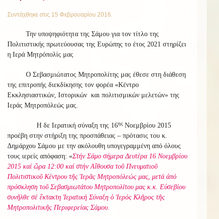
Συντάχθηκε στις
15 Φεβρουαρίου 2016
.
Την υποψηφιότητα της Σάμου για τον τίτλο της
Πολιτιστικής πρωτεύουσας της Ευρώπης το έτος 2021 στηρίζει
η Ιερά Μητρόπολίς μας
Ο Σεβασμιώτατος Μητροπολίτης μας έθεσε στη διάθεση
της επιτροπής διεκδίκησης τον φορέα «Κέντρο
Εκκλησιαστικών, Ιστορικών και πολιτισμικών μελετών» της
Ιεράς Μητροπόλεώς μας.
ης
Η δε Ιερατική σύναξη της 16
Νοεμβρίου 2015
προέβη στην στήριξη της προσπάθειας – πρότασις του κ.
Δημάρχου Σάμου με την ακόλουθη υπογεγραμμένη από όλους
τους ιερείς απόφαση: «
Στήν Σάμο σήμερα Δευτέρα 16 Νοεμβρίου
2015 καί ὥρα 12:00 καί στήν Αἴθουσα τοῦ Πνευματιοῦ
Πολιτιστικοῦ Κέντρου τῆς Ἱερᾶς Μητροπόλεώς μας, μετά ἀπό
πρόσκληση τοῦ Σεβασμιωτάτου Μητροπολίτου μας κ.κ. Εὐσεβίου
συνῆλθε σέ ἔκτακτη Ἱερατική Σύναξη ὁ Ἱερός Κλῆρος τῆς
Μητροπολιτικῆς Περιφερείας Σάμου.