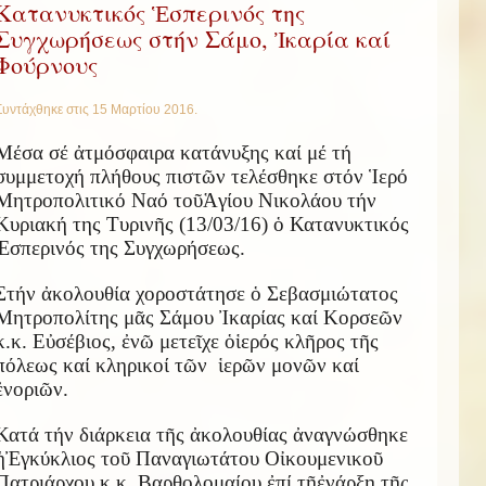
Κατανυκτικός Ἑσπερινός της
Συγχωρήσεως στήν Σάμο, Ἰκαρία καί
Φούρνους
Συντάχθηκε στις
15 Μαρτίου 2016
.
Μέσα σέ
ἀ
τμόσφαιρα κατάνυξης καί μέ τή
συμμετοχή πλήθους πιστ
ῶ
ν τελέσθηκε στόν
Ἱ
ερό
Μητροπολιτικό Ναό το
ῦ
Ἁ
γίου Νικολάου τήν
Κυριακή της Τυριν
ῆ
ς (13/03/16)
ὁ
Κατανυκτικός
Ἑ
σπερινός της Συγχωρήσεως.
Στήν
ἀ
κολουθία χοροστάτησε
ὁ
Σεβασμιώτατος
Μητροπολίτης μ
ᾶ
ς Σάμου
Ἰ
καρίας καί Κορσε
ῶ
ν
κ.κ. Ε
ὐ
σέβιος,
ἐ
ν
ῶ
μετε
ῖ
χε
ὁ
ἱ
ερός κλ
ῆ
ρος τ
ῆ
ς
πόλεως καί κληρικοί τ
ῶ
ν
ἱ
ερ
ῶ
ν μον
ῶ
ν καί
ἐ
νορι
ῶ
ν.
Κατά τήν διάρκεια τ
ῆ
ς
ἀ
κολουθίας
ἀ
ναγνώσθηκε
ἡ
Ἐ
γκύκλιος το
ῦ
Παναγιωτάτου Ο
ἰ
κουμενικο
ῦ
Πατριάρχου κ.κ. Βαρθολομαίου
ἐ
πί τ
ῇ
ἐ
νάρξη τ
ῆ
ς