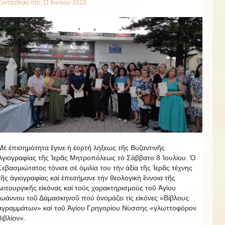
Συντάχθηκε στις
11 Ιουλίου 2023
.
Μέ ἐπισημότητα ἒγινε ἡ ἐορτή λήξεως τῆς Βυζαντινῆς
Ἁγιογραφίας τῆς Ἱερᾶς Μητροπόλεως τό Σάββατο 8 Ἰουλίου. Ὁ
Σεβασμιώτατος τόνισε σέ ὁμιλία του τήν ἀξία τῆς Ἱερᾶς τέχνης
τῆς ἁγιογραφίας καί ἐπεσήμανε τήν θεολογική ἒννοια τῆς
λειτουργικῆς εἰκόνας καί τούς χαρακτηρισμούς τοῦ Ἁγίου
Ἰωάννου τοῦ Δαμασκηνοῦ πού ὁνομάζει τίς εἰκόνες «Βίβλους
ἀγραμμάτων» καί τοῦ Ἁγίου Γρηγορίου Νύσσης «γλωττοφόρον
βιβλίον».