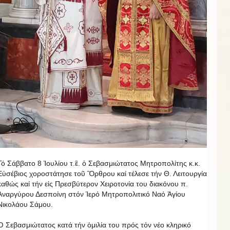
Τό Σάββατο 8 Ἰουλίου τ.ἒ. ὁ Σεβασμιώτατος Μητροπολίτης κ.κ.
Εὐσέβιος χοροστάτησε τοῦ Ὂρθρου καί τέλεσε τήν Θ. Λειτουργία
καθώς καί τήν εἰς Πρεσβύτερον Χειροτονία του διακόνου π.
Ἀναργύρου Δεσποίνη στόν Ἱερό Μητροπολιτικό Ναό Ἁγίου
Νικολάου Σάμου.
Ὁ Σεβασμιώτατος κατά τήν ὁμιλία του πρός τόν νέο κληρικό