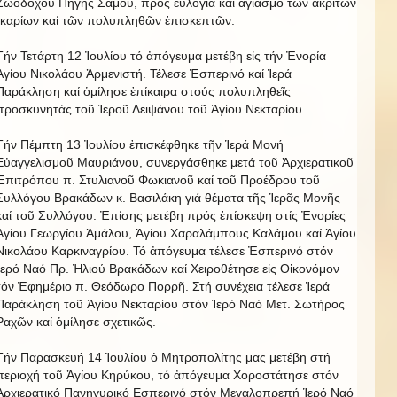
Ζωοδόχου Πηγῆς Σάμου, πρός εὐλογία καί ἁγιασμό τῶν ἀκριτῶν
Ἰκαρίων καί τῶν πολυπληθῶν ἐπισκεπτῶν.
Τήν Τετάρτη 12 Ἰουλίου τό ἀπόγευμα μετέβη εἰς τήν Ἐνορία
Ἁγίου Νικολάου Ἀρμενιστή. Τέλεσε Ἑσπερινό καί Ἱερά
Παράκληση καί ὁμίλησε ἐπίκαιρα στούς πολυπληθεῖς
προσκυνητάς τοῦ Ἱεροῦ Λειψάνου τοῦ Ἁγίου Νεκταρίου.
Τήν Πέμπτη 13 Ἰουλίου ἐπισκέφθηκε τῆν Ἱερά Μονή
Εὐαγγελισμοῦ Μαυριάνου, συνεργάσθηκε μετά τοῦ Ἀρχιερατικοῦ
Ἐπιτρόπου π. Στυλιανοῦ Φωκιανοῦ καί τοῦ Προέδρου τοῦ
Συλλόγου Βρακάδων κ. Βασιλάκη γιά θέματα τῆς Ἱερᾶς Μονῆς
καί τοῦ Συλλόγου. Ἐπίσης μετέβη πρός ἐπίσκεψη στίς Ἐνορίες
Ἁγίου Γεωργίου Ἀμάλου, Ἁγίου Χαραλάμπους Καλάμου καί Ἁγίου
Νικολάου Καρκιναγρίου. Τό ἀπόγευμα τέλεσε Ἐσπερινό στόν
Ἱερό Ναό Πρ. Ἠλιού Βρακάδων καί Χειροθέτησε εἰς Οἰκονόμον
τόν Ἐφημέριο π. Θεόδωρο Πορρῆ. Στή συνέχεια τέλεσε Ἱερά
Παράκληση τοῦ Ἁγίου Νεκταρίου στόν Ἱερό Ναό Μετ. Σωτήρος
Ραχῶν καί ὁμίλησε σχετικῶς.
Τήν Παρασκευή 14 Ἰουλίου ὁ Μητροπολίτης μας μετέβη στή
περιοχή τοῦ Ἁγίου Κηρύκου, τό ἀπόγευμα Χοροστάτησε στόν
Ἀρχιερατικό Πανηγυρικό Εσπερινό στόν Μεγαλοπρεπή Ἱερό Ναό