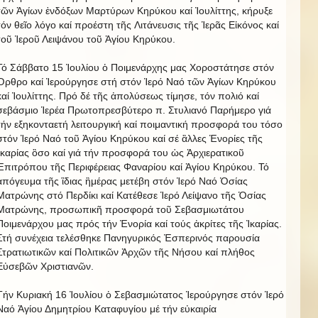
τῶν Ἁγίων ἐνδόξων Μαρτύρων Κηρύκου καί Ἰουλίττης, κήρυξε
τόν θεῖο λόγο καί προέστη τῆς Λιτάνευσις τῆς Ἱερᾶς Εἰκόνος καί
τοῦ Ἱεροῦ Λειψάνου τοῦ Ἁγίου Κηρύκου.
Τό Σάββατο 15 Ἰουλίου ὁ Ποιμενάρχης μας Χοροστάτησε στόν
Ὀρθρο καί Ἱερούργησε στή στόν Ἱερό Ναό τῶν Ἁγίων Κηρύκου
καί Ἰουλίττης. Πρό δέ τῆς ἀπολύσεως τίμησε, τόν πολιό καί
σεβάσμιο Ἱερέα Πρωτοπρεσβύτερο π. Στυλιανό Παρήμερο γιά
τήν εξηκονταετή λειτουργική καί ποιμαντική προσφορά του τόσο
στόν Ἱερό Ναό τοῦ Ἁγίου Κηρύκου καί σέ ἃλλες Ἑνορίες τῆς
Ἰκαρίας ὃσο καί γιά τήν προσφορά του ὡς Ἀρχιερατικοῦ
Ἐπιτρόπου τῆς Περιφέρειας Φαναρίου καί Ἁγίου Κηρύκου. Τό
ἀπόγευμα τῆς ἳδιας ἣμέρας μετέβη στόν Ἱερό Ναό Ὁσίας
Ματρώνης στό Περδίκι καί Κατέθεσε Ἱερό Λείψανο τῆς Ὁσίας
Ματρώνης, προσωπικῆ προσφορά τοῦ Σεβασμιωτάτου
Ποιμενάρχου μας πρός τήν Ἐνορία καί τούς ἀκρίτες τῆς Ἰκαρίας.
Στή συνέχεια τελέσθηκε Πανηγυρικός Ἐσπερινός παρουσία
Στρατιωτικῶν καί Πολιτικῶν Ἀρχῶν τῆς Νήσου καί πλήθος
Εὐσεβῶν Χριστιανῶν.
Τήν Κυριακή 16 Ἰουλίου ὁ Σεβασμιώτατος Ἱερούργησε στόν Ἱερό
Ναό Ἁγίου Δημητρίου Καταφυγίου μέ τήν εὐκαιρία