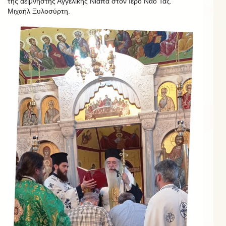
της αείμνηστης Αγγελικής Νιαπά στον Ιερό Ναό Ταξ.
Μιχαήλ Ξυλοσύρτη.