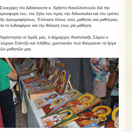
Συνεχάρη τόν Διδάσκοντα κ. Χρῆστο Κανελλόπουλο διά τήν
προσφορά του, τόν ζήλο του πρός τήν διδασκαλία καί τόν τρόπο
τῆς ἁγιογραφήσεως. Ἐπένεσε ὃλους τούς μαθητές καί μαθήτριες
γιά τό ἐνδιαφέρον καί τήν θέλησή τους γιά μάθηση.
Παρέστησαν οἱ Ἱερεῖς μας, ὁ Δήμαρχος Ἀνατολικῆς Σάμου κ.
Γεώργιο Στάντζο καί πλῆθος χριστιανῶν πού θαύμασαν τά ἒργα
τῶν μαθητῶν μας.