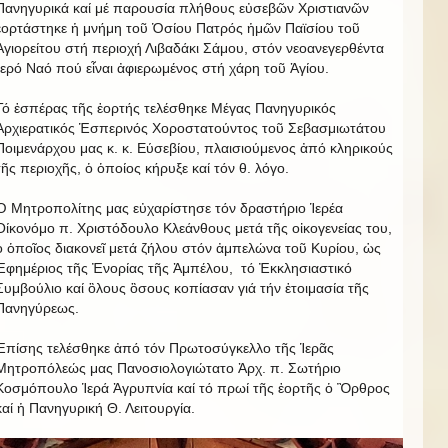
Πανηγυρικά καί μέ παρουσία πλήθους εὐσεβῶν Χριστιανῶν
ἑορτάστηκε ἡ μνήμη τοῦ Ὁσίου Πατρός ἡμῶν Παϊσίου τοῦ
Ἁγιορείτου στή περιοχή Λιβαδάκι Σάμου, στόν νεοανεγερθέντα
Ἱερό Ναό πού εἶναι ἀφιερωμένος στή χάρη τοῦ Ἁγίου.
Τό ἑσπέρας τῆς ἑορτής τελέσθηκε Μέγας Πανηγυρικός
Ἀρχιερατικός Ἑσπερινός Χοροστατούντος τοῦ Σεβασμιωτάτου
Ποιμενάρχου μας κ. κ. Εύσεβίου, πλαισιούμενος ἀπό κληρικούς
τῆς περιοχῆς, ὁ ὁποίος κήρυξε καί τόν θ. λόγο.
Ὁ Μητροπολίτης μας εὐχαρίστησε τόν δραστήριο Ἱερέα
Οίκονόμο π. Χριστόδουλο Κλεάνθους μετά τῆς οἰκογενείας του,
ὁ ὁποῖος διακονεῖ μετά ζήλου στόν ἀμπελώνα τοῦ Κυρίου, ὡς
Ἐφημέριος τῆς Ἐνορίας τῆς Ἀμπέλου, τό Ἐκκλησιαστικό
Συμβούλιο καί ὃλους ὃσους κοπίασαν γιά τήν ἑτοιμασία τῆς
Πανηγύρεως.
Ἐπίσης τελέσθηκε ἀπό τόν Πρωτοσύγκελλο τῆς Ἱερᾶς
Μητροπόλεώς μας Πανοσιολογιώτατο Ἀρχ. π. Σωτήριο
Κοσμόπουλο Ἱερά Ἀγρυπνία καί τό πρωί τῆς ἑορτῆς ὁ Ὂρθρος
καί ἡ Πανηγυρική Θ. Λειτουργία.