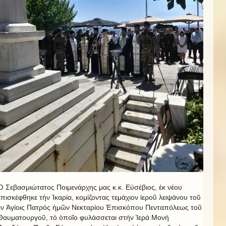
Ὁ Σεβασμιώτατος Ποιμενάρχης μας κ.κ. Εὐσέβιος, ἐκ νέου
ἐπισκέφθηκε τήν Ἰκαρία, κομίζοντας τεμάχιον ἱεροῦ λειψάνου τοῦ
ἐν Ἁγίοις Πατρός ἡμῶν Νεκταρίου Ἐπισκόπου Πενταπόλεως τοῦ
Θαυματουργοῦ, τό ὁποῖο φυλάσσεται στήν Ἱερά Μονή