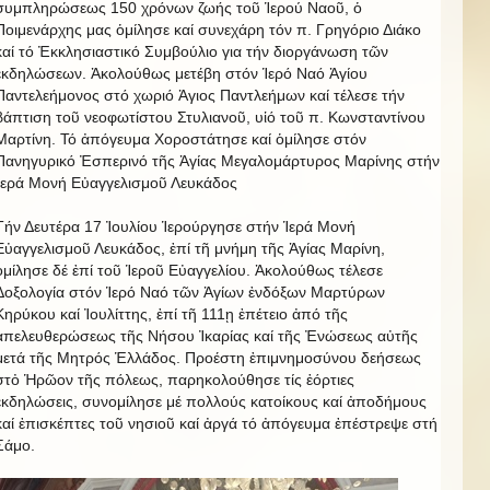
συμπληρώσεως 150 χρόνων ζωής τοῦ Ἱερού Ναοῦ, ὁ
Ποιμενάρχης μας ὁμίλησε καί συνεχάρη τόν π. Γρηγόριο Διάκο
καί τό Ἐκκλησιαστικό Συμβούλιο για τήν διοργάνωση τῶν
ἐκδηλώσεων. Ἀκολούθως μετέβη στόν Ἱερό Ναό Ἁγίου
Παντελεήμονος στό χωριό Ἁγιος Παντλεήμων καί τέλεσε τήν
βάπτιση τοῦ νεοφωτίστου Στυλιανοῦ, υἱό τοῦ π. Κωνσταντίνου
Μαρτίνη. Τό ἀπόγευμα Χοροστάτησε καί ὁμίλησε στόν
Πανηγυρικό Ἐσπερινό τῆς Ἁγίας Μεγαλομάρτυρος Μαρίνης στήν
Ἱερά Μονή Εὐαγγελισμοῦ Λευκάδος
Τήν Δευτέρα 17 Ἰουλίου Ἱερούργησε στήν Ἱερά Μονή
Εὐαγγελισμοῦ Λευκάδος, ἐπί τῆ μνήμη τῆς Ἁγίας Μαρίνη,
ὁμίλησε δέ ἐπί τοῦ Ἱεροῦ Εὐαγγελίου. Ἀκολούθως τέλεσε
Δοξολογία στόν Ἱερό Ναό τῶν Ἁγίων ἐνδόξων Μαρτύρων
Κηρύκου καί Ἰουλίττης, ἐπί τῆ 111ῃ ἐπέτειο ἀπό τῆς
ἀπελευθερώσεως τῆς Νήσου Ἰκαρίας καί τῆς Ἐνώσεως αὐτῆς
μετά τῆς Μητρός Ἑλλάδος. Προέστη ἐπιμνημοσύνου δεήσεως
στὀ Ἡρῶον τῆς πόλεως, παρηκολούθησε τίς ἑόρτιες
ἐκδηλώσεις, συνομίλησε μέ πολλούς κατοίκους καί ἀποδήμους
καί ἐπισκέπτες τοῦ νησιοῦ καί ἀργά τό ἀπόγευμα ἐπέστρεψε στή
Σάμο.