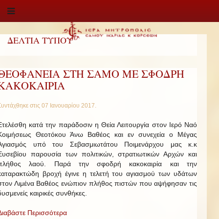
ΔΕΛΤΙΑ ΤΥΠΟΥ
ΘΕΟΦΑΝΕΙΑ ΣΤΗ ΣΑΜΟ ΜΕ ΣΦΟΔΡΗ
ΚΑΚΟΚΑΙΡΙΑ
Συντάχθηκε στις
07 Ιανουαρίου 2017
.
Ετελέσθη κατά την παράδοσιν η Θεία Λειτουργία στον Ιερό Ναό
Κοιμήσεως Θεοτόκου Άνω Βαθέος και εν συνεχεία ο Μέγας
Αγιασμός υπό του Σεβασμιωτάτου Ποιμενάρχου μας κ.κ
Ευσεβίου παρουσία των πολιτικών, στρατιωτικών Αρχών και
πλήθος λαού. Παρά την σφοδρή κακοκαιρία και την
καταρακτώδη βροχή έγινε η τελετή του αγιασμού των υδάτων
στον Λιμένα Βαθέος ενώπιον πλήθος πιστών που αψήφησαν τις
δυσμενείς καιρικές συνθήκες.
Διαβάστε Περισσότερα