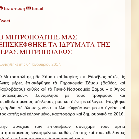
Εκτύπωση
Email
Tweet
O ΜΗΤΡΟΠΟΛΙΤΗΣ ΜΑΣ
ΕΠΙΣΚΕΦΘΗΚΕ ΤΑ ΙΔΡΥΜΑΤΑ ΤΗΣ
ΙΕΡΑΣ ΜΗΤΡΟΠΟΛΕΩΣ
Συντάχθηκε στις
04 Ιανουαρίου 2017
.
O Μητροπολίτης μᾶς Σάμου καὶ Ἰκαρίας κ.κ. Εὐσέβιος αὐτὲς τὶς
Ἅγιες μέρες ἐπισκέφθηκε τὰ Γηροκομεῖα Σάμου (Βαθέος καὶ
Καρλοβάσου) καθὼς καὶ τὸ Γενικὸ Νοσοκομεῖο Σάμου « ὁ Ἅγιος
Παντελεήμων». Συνομίλησε μὲ τοὺς τροφίμους καὶ
περιθαλπομένους ἀδελφούς μας καὶ διένειμε εὐλογίες. Εὐχήθηκε
ἐγκάρδια σὲ ὅλους χρόνια πολλὰ εὐφρόσυνα μεστὰ ὑγείας καὶ
προκοπῆς καὶ εὐλογημένο, καρποφόρο καὶ δημιουργικό το 2016.
Στὴν συνέχεια τῶν ἐπισκέψεων συνεχάρει τοὺς ἄρτια
κατηρτισμένους ἐργαζομένους καθὼς ἐπίσης καὶ τοὺς ἐθελοντὲς
γιὰ τὴν πολύτιμη κοινωνικὴ προσφορά τους.