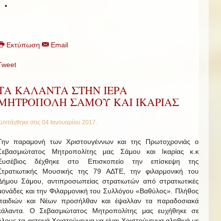
Εκτύπωση
Email
Tweet
ΤΑ ΚΑΛΑΝΤΑ ΣΤΗΝ ΙΕΡΑ
ΜΗΤΡΟΠΟΛΗ ΣΑΜΟΥ ΚΑΙ ΙΚΑΡΙΑΣ
Συντάχθηκε στις
04 Ιανουαρίου 2017
.
Την παραμονή των Χριστουγέννων και της Πρωτοχρονιάς ο
Σεβασμιώτατος Μητροπολίτης μας Σάμου και Ικαρίας κ.κ
Ευσέβιος δέχθηκε στο Επισκοπείο την επίσκεψη της
Στρατιωτικής Μουσικής της 79 ΑΔΤΕ, την φιλαρμονική του
Δήμου Σάμου, αντιπροσωπείας στρατιωτών από στρατιωτικές
μονάδες και την Φιλαρμονική του Συλλόγου «Βαθύλος». Πλήθος
παιδιών και Νέων προσήλθαν και έψαλλαν τα παραδοσιακά
κάλαντα. Ο Σεβασμιώτατος Μητροπολίτης μας ευχήθηκε σε
όλους τα φετεινά Χριστούγεννα να είναι Χριστούγεννα αληθινά με