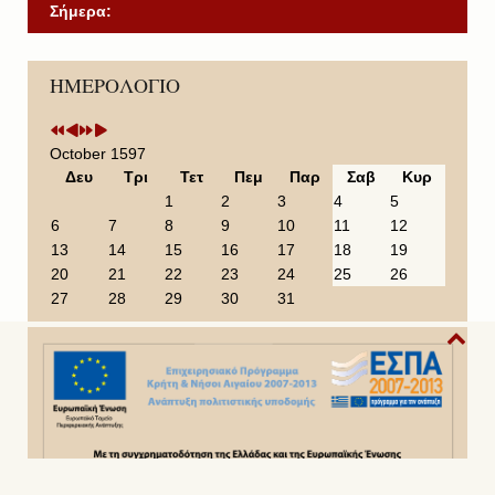
Σήμερα:
P
P
N
N
ΗΜΕΡΟΛΟΓΙΟ
r
r
e
e
e
e
x
x
v
v
t
t
i
i
Y
M
October 1597
o
o
e
o
Δευ
Τρι
Τετ
Πεμ
Παρ
Σαβ
Κυρ
u
u
a
n
1
2
3
4
5
s
s
r
t
6
7
8
9
10
11
12
Y
M
h
13
14
15
16
17
18
19
e
o
20
21
22
23
24
25
26
a
n
27
28
29
30
31
r
t
h