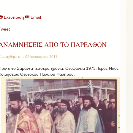
Εκτύπωση
Email
Tweet
ΑΝΑΜΝΗΣΕΙΣ ΑΠΟ ΤΟ ΠΑΡΕΛΘΟΝ
Συντάχθηκε στις
02 Ιανουαρίου 2017
.
Πρίν απο Σαράντα τέσσερα χρόνια. Θεοφάνεια 1973. Ιερός Ναός
Κοιμήσεως Θεοτόκου Παλαιού Φαλήρου.