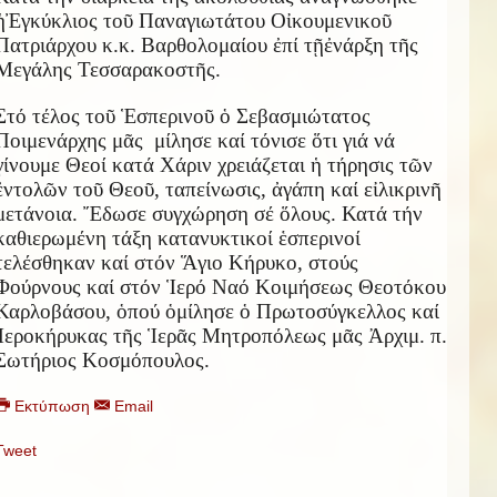
ἡ
Ἐ
γκύκλιος το
ῦ
Παναγιωτάτου Ο
ἰ
κουμενικο
ῦ
Πατριάρχου κ.κ. Βαρθολομαίου
ἐ
πί τ
ῇ
ἐ
νάρξη τ
ῆ
ς
Μεγάλης Τεσσαρακοστ
ῆ
ς.
Στό τέλος το
ῦ
Ἑ
σπερινο
ῦ
ὁ
Σεβασμιώτατος
Ποιμενάρχης μ
ᾶ
ς μίλησε καί τόνισε
ὅ
τι γιά νά
γίνουμε Θεοί κατά Χάριν χρειάζεται
ἡ
τήρησις τ
ῶ
ν
ἐ
ντολ
ῶ
ν το
ῦ
Θεο
ῦ
, ταπείνωσις,
ἀ
γάπη καί ε
ἰ
λικριν
ῆ
μετάνοια.
Ἔ
δωσε συγχώρηση σέ
ὅ
λους. Κατά τήν
καθιερωμένη τάξη κατανυκτικοί
ἑ
σπερινοί
τελέσθηκαν καί στόν
Ἅ
γιο Κήρυκο, στούς
Φούρνους καί στόν
Ἱ
ερό Ναό Κοιμήσεως Θεοτόκου
Καρλοβάσου,
ὁ
πού
ὁ
μίλησε
ὁ
Πρωτοσύγκελλος καί
Ἱ
εροκήρυκας τ
ῆ
ς
Ἱ
ερ
ᾶ
ς Μητροπόλεως μ
ᾶ
ς
Ἀ
ρχιμ. π.
Σωτήριος Κοσμόπουλος.
Εκτύπωση
Email
Tweet