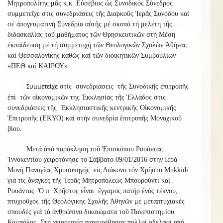
Μητροπολίτης μᾶς κ.κ. Εὐσέβιος ὡς Συνοδικός Σύνεδρος
συμμετεῖχε στις συνεδριάσεις τῆς Διαρκοῦς Ἱερᾶς Συνόδου καί
σέ ἀπογευματινή Συνεδρία αὐτῆς μέ σκοπό τή μελέτη τῆς
διδασκαλίας τοῦ μαθήματος τῶν Θρησκευτικῶν στή Μέση
ἐκπαίδευση μέ τή συμμετοχή τῶν Θεολογικῶν Σχολῶν Ἀθήνας
καί Θεσσαλονίκης καθώς καί τῶν διοικητικῶν Συμβουλίων
«ΠΕΘ καί ΚΑΙΡΟΥ».
στίς συνεδριάσεις τῆς Συνοδικῆς ἐπιτροπῆς
Συμμετείχε
ἐπί τῶν οἰκονομικῶν της Ἐκκλησίας τῆς Ἑλλάδος στις
συνεδριάσεις τῆς Ἐκκλησιαστικῆς κεντρικῆς Οἰκονομικῆς
Ἐπιτροπῆς (ΕΚΥΟ) καί στήν συνεδρία ἐπιτροπῆς Μοναχικοῦ
βίου.
Μετά ἀπό παράκληση τοῦ Ἐπισκόπου Ρουάντας
Ἰννοκεντίου χειροτόνησε το Σάββατο 09/01/2016 στην Ιερά
Μονή Παναγίας Χρυσοπηγής εἰς Διάκονο τόν Χρῆστο Mukkidi
γιά τίς ἀνάγκες τῆς Ἱερᾶς Μητροπόλεως Μπουρούντι καί
Ρουάντας. Ὁ π. Χρῆστος εἶναι ἔγγαμος πατήρ ἑνός τέκνου,
πτυχιοῦχος τῆς Θεολόγικης Σχολῆς Ἀθηνῶν μέ μεταπτυχιακές
σπουδές γιά τά ἀνθρώπινα δικαιώματα τοῦ Πανεπιστημίου
Καμπάλας. Στη χειροτονία παρευρέθησαν πολλοί αδελφοί από