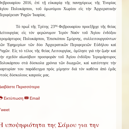
Φεβρουαρίου 2016, ἐπί τῇ εὐκαιρίᾳ τῆς πανηγύρεως τῆς Ἐνορίας
Ἁγίου Πολυκάρπου, τοῦ ὁμωνύμου Χωρίου εἰς τήν Ἀρχιερατικήν
Περιφέρειαν Ῥαχῶν Ἰκαρίας.
ης
Τό πρωΐ τῆς Τρίτης 23
Φεβρουαρίου προεξῆρχε τῆς θείας
Λείτουργίας εἰς τόν φερώνυμον Ἱερόν Ναόν τοῦ Ἁγίου ἐνδόξου
ἱερομάρτυρος Πολυκάρπου, Ἐπισκόπου Σμύρνης, συλλειτουργούντων
τῶν Ἐφημερίων τῶν δύο Ἀρχιερατικῶν Περιφερειῶν Εὐδήλου καί
Ῥαχῶν. Εἰς τό τέλος τῆς θείας Λειτουργίας, ὁμίλησε γιά τήν ζωήν καί
τήν σχεδόν αἰωνόβιον προσφοράν τοῦ Ἁγίου ἐνδόξου Ἱερομάρτυρος
Πολυκάρπου στά δύσκολα χρόνια τῶν διωγμῶν, καί κατέστησε τήν
μαρτυρίαν του παράδειγμα πρός μίμησιν διά τόν καθένα ἀπό ἐμᾶς
στούς δύσκολους καιρούς μας.
Διαβάστε Περισσότερα
Εκτύπωση
Email
Tweet
Η υποψηφιότητα της Σάμου για την