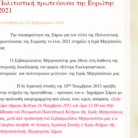
Πολιτιστική πρωτεύουσα της Ευρώπης
2021
Συντάχθηκε στις
15 Φεβρουαρίου 2016
.
Την υποψηφιότητα της Σάμου για τον τίτλο της Πολιτιστικής
πρωτεύουσας της Ευρώπης το έτος 2021 στηρίζει η Ιερά Μητρόπολίς
μας
Ο Σεβασμιώτατος Μητροπολίτης μας έθεσε στη διάθεση της
επιτροπής διεκδίκησης τον φορέα «Κέντρο Εκκλησιαστικών,
Ιστορικών και πολιτισμικών μελετών» της Ιεράς Μητροπόλεώς μας.
ης
Η δε Ιερατική σύναξη της 16
Νοεμβρίου 2015 προέβη
στην στήριξη της προσπάθειας – πρότασις του κ. Δημάρχου Σάμου με
την ακόλουθη υπογεγραμμένη από όλους τους ιερείς απόφαση: «
Στήν
Σάμο σήμερα Δευτέρα 16 Νοεμβρίου 2015 καί ὥρα 12:00 καί στήν
Αἴθουσα τοῦ Πνευματιοῦ Πολιτιστικοῦ Κέντρου τῆς Ἱερᾶς Μητροπόλεώς
μας, μετά ἀπό πρόσκληση τοῦ Σεβασμιωτάτου Μητροπολίτου μας κ.κ.
Εὐσεβίου συνῆλθε σέ ἔκτακτη Ἱερατική Σύναξη ὁ Ἱερός Κλῆρος τῆς
Μητροπολιτικῆς Περιφερείας Σάμου.