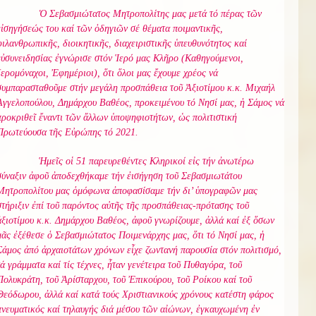
Ὁ Σεβασμιώτατος Μητροπολίτης μας μετά τό πέρας τῶν
εἰσηγήσεώς του καί τῶν ὁδηγιῶν σέ θέματα ποιμαντικῆς,
φιλανθρωπικῆς, διοικητικῆς, διαχειριστικῆς ὑπευθυνότητος καί
εὐσυνειδησίας ἐγνώρισε στόν Ἱερό μας Κλῆρο (Καθηγούμενοι,
Ἱερομόναχοι, Ἐφημέριοι), ὅτι ὅλοι μας ἔχουμε χρέος νά
συμπαρασταθοῦμε στήν μεγάλη προσπάθεια τοῦ Ἀξιοτίμου κ.κ. Μιχαήλ
Ἀγγελοπούλου, Δημάρχου Βαθέος, προκειμένου τό Νησί μας, ἡ Σάμος νά
προκριθεῖ ἔναντι τῶν ἄλλων ὑποψηφιοτήτων, ὡς πολιτιστική
Πρωτεύουσα τῆς Εὐρώπης τό 2021.
Ἡμεῖς οἱ 51 παρευρεθέντες Κληρικοί εἰς τήν ἀνωτέρω
σύναξιν ἀφοῦ ἀποδεχθήκαμε τήν ἐισήγηση τοῦ Σεβασμιωτάτου
Μητροπολίτου μας ὁμόφωνα ἀποφασίσαμε τήν δι’ ὑπογραφῶν μας
στήριξιν ἐπί τοῦ παρόντος αὐτῆς τῆς προσπάθειας-πρότασης τοῦ
ἀξιοτίμου κ.κ. Δημάρχου Βαθέος, ἀφοῦ γνωρίζουμε, ἀλλά καί ἐξ ὅσων
μᾶς ἐξέθεσε ὁ Σεβασμιώτατος Ποιμενάρχης μας, ὅτι τό Νησί μας, ἡ
Σάμος ἀπό ἀρχαιοτάτων χρόνων εἶχε ζωντανή παρουσία στόν πολιτισμό,
τά γράμματα καί τίς τέχνες, ἦταν γενέτειρα τοῦ Πυθαγόρα, τοῦ
Πολυκράτη, τοῦ Ἀρίσταρχου, τοῦ Ἐπικούρου, τοῦ Ροίκου καί τοῦ
Θεόδωρου, ἀλλά καί κατά τούς Χριστιανικούς χρόνους κατέστη φάρος
πνευματικός καί τηλαυγής διά μέσου τῶν αἰώνων, ἐγκαυχωμένη ἐν