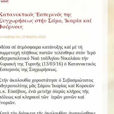
Tweet
Κατανυκτικός Ἑσπερινός της
Συγχωρήσεως στήν Σάμο, Ἰκαρία καί
Φούρνους
Συντάχθηκε στις
15 Μαρτίου 2016
.
Μέσα σέ
ἀ
τμόσφαιρα κατάνυξης καί μέ τή
συμμετοχή πλήθους πιστ
ῶ
ν τελέσθηκε στόν
Ἱ
ερό
Μητροπολιτικό Ναό το
ῦ
Ἁ
γίου Νικολάου τήν
Κυριακή της Τυριν
ῆ
ς (13/03/16)
ὁ
Κατανυκτικός
Ἑ
σπερινός της Συγχωρήσεως.
Στήν
ἀ
κολουθία χοροστάτησε
ὁ
Σεβασμιώτατος
Μητροπολίτης μ
ᾶ
ς Σάμου
Ἰ
καρίας καί Κορσε
ῶ
ν
κ.κ. Ε
ὐ
σέβιος,
ἐ
ν
ῶ
μετε
ῖ
χε
ὁ
ἱ
ερός κλ
ῆ
ρος τ
ῆ
ς
πόλεως καί κληρικοί τ
ῶ
ν
ἱ
ερ
ῶ
ν μον
ῶ
ν καί
ἐ
νορι
ῶ
ν.
Κατά τήν διάρκεια τ
ῆ
ς
ἀ
κολουθίας
ἀ
ναγνώσθηκε