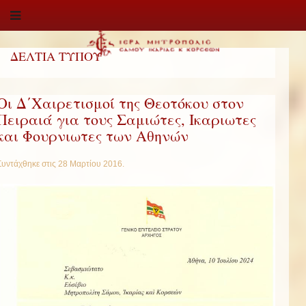
ΔΕΛΤΙΑ ΤΥΠΟΥ
Οι Δ΄Χαιρετισμοί της Θεοτόκου στον
Πειραιά για τους Σαμιώτες, Ικαριωτες
και Φουρνιωτες των Αθηνών
Συντάχθηκε στις
28 Μαρτίου 2016
.