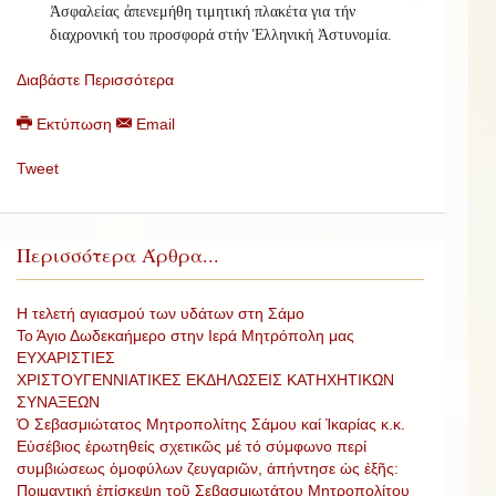
Ἀσφαλείας ἀπενεμήθη τιμητική πλακέτα για τήν
διαχρονική του προσφορά στήν Ἑλληνική Ἀστυνομία.
Διαβάστε Περισσότερα
Εκτύπωση
Email
Tweet
Περισσότερα Άρθρα...
Η τελετή αγιασμού των υδάτων στη Σάμο
Το Άγιο Δωδεκαήμερο στην Ιερά Μητρόπολη μας
ΕΥΧΑΡΙΣΤΙΕΣ
ΧΡΙΣΤΟΥΓΕΝΝΙΑΤΙΚΕΣ ΕΚΔΗΛΩΣΕΙΣ ΚΑΤΗΧΗΤΙΚΩΝ
ΣΥΝΑΞΕΩΝ
Ὁ Σεβασμιώτατος Μητροπολίτης Σάμου καί Ἰκαρίας κ.κ.
Εὐσέβιος ἐρωτηθείς σχετικῶς μέ τό σύμφωνο περί
συμβιώσεως ὁμοφύλων ζευγαριῶν, ἀπήντησε ὡς ἐξῆς:
Ποιμαντική ἐπίσκεψη τοῦ Σεβασμιωτάτου Μητροπολίτου