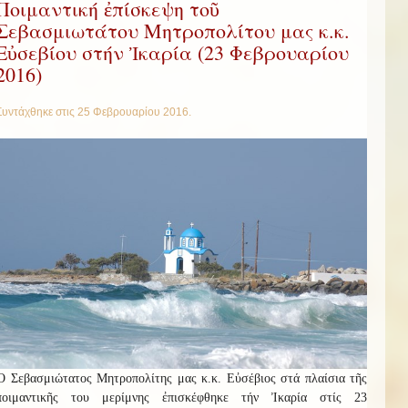
Ποιμαντική ἐπίσκεψη τοῦ
Σεβασμιωτάτου Μητροπολίτου μας κ.κ.
Εὐσεβίου στήν Ἰκαρία (23 Φεβρουαρίου
2016)
Συντάχθηκε στις
25 Φεβρουαρίου 2016
.
Ὁ Σεβασμιώτατος Μητροπολίτης μας κ.κ. Εὐσέβιος στά πλαίσια τῆς
ποιμαντικῆς του μερίμνης ἐπισκέφθηκε τήν Ἰκαρία στίς 23