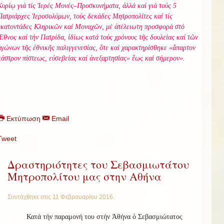
Κυρίῳ γιά τίς Ἱερές Μονές–Προσκυνήματα, ἀλλά καί γιά τούς 5
Πατριάρχες Ἱεροσολύμων, τούς δεκάδες Μητροπολίτες καί τίς
ἑκατοντάδες Κληρικῶν καί Μοναχῶν, μέ ἀτέλειωτη προσφορά στό
Ἔθνος καί τήν Πατρίδα, ἰδίως κατά τούς χρόνους τῆς δουλείας καί τῶν
ἀγώνων τῆς ἐθνικῆς παλιγγενεσίας, ὅτε καί χαρακτηρίσθηκε «ἄπαρτον
κάστρον πίστεως, εὐσεβείας καί ἀνεξαρτησίας» ἕως καί σήμερον».
Εκτύπωση
Email
Tweet
Δραστηριότητες του Σεβασμιωτάτου
Μητροπολίτου μας στην Αθήνα
Συντάχθηκε στις
11 Φεβρουαρίου 2016
.
Κατά τήν παραμονή του στήν Ἀθήνα ὁ Σεβασμιώτατος