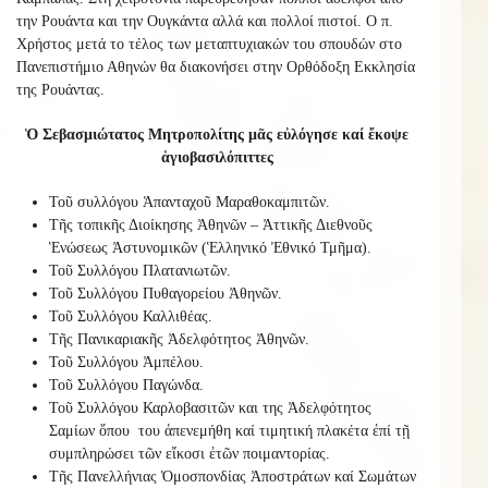
την Ρουάντα και την Ουγκάντα αλλά και πολλοί πιστοί. Ο π.
Χρήστος μετά το τέλος των μεταπτυχιακών του σπουδών στο
Πανεπιστήμιο Αθηνών θα διακονήσει στην Ορθόδοξη Εκκλησία
της Ρουάντας.
Ὁ Σεβασμιώτατος Μητροπολίτης μᾶς εὐλόγησε καί ἔκοψε
ἁγιοβασιλόπιττες
Τοῦ συλλόγου Ἁπανταχοῦ Μαραθοκαμπιτῶν.
Τῆς τοπικῆς Διοίκησης Ἀθηνῶν – Ἀττικῆς Διεθνοῦς
Ἑνώσεως Ἀστυνομικῶν (Ἑλληνικό Ἐθνικό Τμῆμα).
Τοῦ Συλλόγου Πλατανιωτῶν.
Τοῦ Συλλόγου Πυθαγορείου Ἀθηνῶν.
Τοῦ Συλλόγου Καλλιθέας.
Τῆς Πανικαριακῆς Ἀδελφότητος Ἀθηνῶν.
Τοῦ Συλλόγου Ἀμπέλου.
Τοῦ Συλλόγου Παγώνδα.
Τοῦ Συλλόγου Καρλοβασιτῶν και της Ἀδελφότητος
Σαμίων ὅπου του ἀπενεμήθη καί τιμητική πλακέτα ἐπί τῇ
συμπληρώσει τῶν εἴκοσι ἐτῶν ποιμαντορίας.
Τῆς Πανελλήνιας Ὁμοσπονδίας Ἀποστράτων καί Σωμάτων