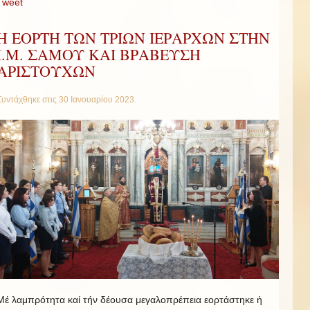
Tweet
Η ΕΟΡΤΗ ΤΩΝ ΤΡΙΩΝ ΙΕΡΑΡΧΩΝ ΣΤΗΝ
Ι.Μ. ΣΑΜΟΥ ΚΑΙ ΒΡΑΒΕΥΣΗ
ΑΡΙΣΤΟΥΧΩΝ
Συντάχθηκε στις
30 Ιανουαρίου 2023
.
Μέ λαμπρότητα καί τήν δέουσα μεγαλοπρέπεια εορτάστηκε ἡ