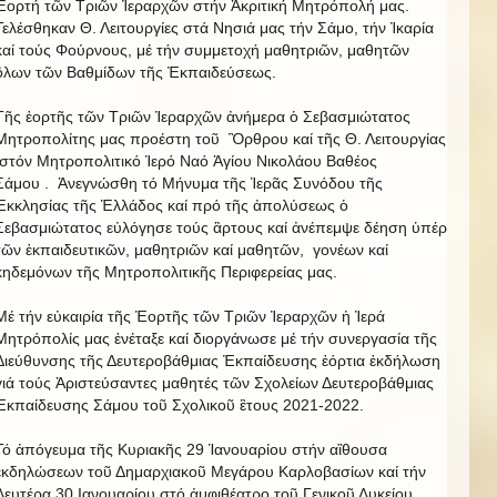
Ἑορτή τῶν Τριῶν Ἰεραρχῶν στήν Ἀκριτική Μητρόπολή μας.
Τελέσθηκαν Θ. Λειτουργίες στά Νησιά μας τήν Σάμο, τήν Ἰκαρία
καί τούς Φούρνους, μέ τήν συμμετοχή μαθητριῶν, μαθητῶν
ὃλων τῶν Βαθμίδων τῆς Ἐκπαιδεύσεως.
Τῆς ἑορτῆς τῶν Τριῶν Ἰεραρχῶν ἀνήμερα ὁ Σεβασμιώτατος
Μητροπολίτης μας προέστη τοῦ Ὂρθρου καί τῆς Θ. Λειτουργίας
στόν Μητροπολιτικό Ἱερό Ναό Ἁγίου Νικολάου Βαθέος
Σάμου . Ἀνεγνώσθη τό Μήνυμα τῆς Ἱερᾶς Συνόδου τῆς
Ἐκκλησίας τῆς Ἑλλάδος καί πρό τῆς ἀπολύσεως ὁ
Σεβασμιώτατος εὐλόγησε τούς ἂρτους καί ἀνέπεμψε δέηση ὑπέρ
τῶν ἐκπαιδευτικῶν, μαθητριῶν καί μαθητῶν, γονέων καί
κηδεμόνων τῆς Μητροπολιτικῆς Περιφερείας μας.
Μέ τήν εὐκαιρία τῆς Ἑορτῆς τῶν Τριῶν Ἰεραρχῶν ἡ Ἱερά
Μητρόπολίς μας ἐνέταξε καί διοργάνωσε μέ τήν συνεργασία τῆς
Διεύθυνσης τῆς Δευτεροβάθμιας Ἐκπαίδευσης ἑόρτια ἐκδήλωση
γιά τούς Ἀριστεύσαντες μαθητές τῶν Σχολείων Δευτεροβάθμιας
Ἐκπαίδευσης Σάμου τοῦ Σχολικοῦ ἒτους 2021-2022.
Τό ἀπόγευμα τῆς Κυριακῆς 29 Ίανουαρίου στήν αἲθουσα
ἐκδηλώσεων τοῦ Δημαρχιακοῦ Μεγάρου Καρλοβασίων καί τήν
Δευτέρα 30 Ιανουαρίου στό ἀμφιθέατρο τοῦ Γενικοῦ Λυκείου