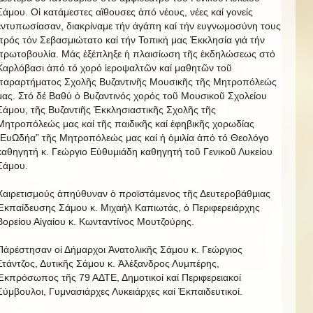
Σάμου. Οἱ κατάμεστες αἲθουσες ἀπό νέους, νέες καί γονείς
ἐντυπωσίασαν, διακρίναμε τήν ἀγάπη καί τήν ευγνωμοσύνη τους
πρός τόν Σεβασμιώτατο καί τήν Τοπική μας Ἐκκλησία γιά τήν
πρωτοβουλία. Μάς ἐξέπληξε ἡ πλαισίωση τῆς ἐκδηλώσεως στό
Καρλόβασι ἀπό τό χορό ἱεροψαλτῶν καί μαθητῶν τοῦ
παραρτήματος Σχολῆς Βυζαντινῆς Μουσικῆς τῆς Μητροπόλεώς
μας. Στό δέ Βαθύ ὁ Βυζαντινός χορός τοῦ Μουσικοῦ Σχολείου
Σάμου, τῆς Βυζαντιῆς Ἐκκλησιαστικῆς Σχολῆς τῆς
Μητροπόλεώς μας καί τῆς παιδικῆς καί ἐφηβικῆς χορωδίας
“ΕυΩδήα” τῆς Μητροπόλεώς μας καί ἡ ὁμιλία ἀπό τό Θεολόγο
καθηγητή κ. Γεώργιο Εὐθυμιάδη καθηγητή τοῦ Γενικοῦ Λυκείου
Σάμου.
Χαιρετισμούς ἀπηύθυναν ὁ προϊστάμενος τῆς Δευτεροβάθμιας
Ἐκπαίδευσης Σάμου κ. Μιχαήλ Καπιωτάς, ὁ Περιφερειάρχης
Βορείου Αἰγαίου κ. Κωνταντίνος Μουτζούρης.
Πάρέστησαν οἱ Δήμαρχοι Ἀνατολικῆς Σάμου κ. Γεώργιος
Στάντζος, Δυτικῆς Σάμου κ. Ἀλέξανδρος Λυμπέρης,
Ἐκπρόσωπος τῆς 79 ΑΔΤΕ, Δημοτικοί καί Περιφερειακοί
Σύμβουλοι, Γυμνασιάρχες Λυκειάρχες καί Ἐκπαιδευτικοί.