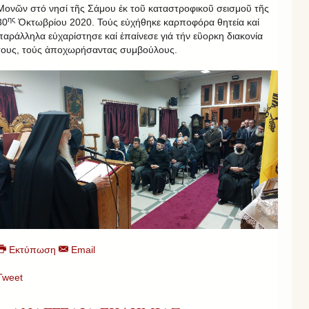
Μονῶν στό νησί τῆς Σάμου ἐκ τοῦ καταστροφικοῦ σεισμοῦ τῆς
ης
30
Ὀκτωβρίου 2020. Τούς εὐχήθηκε καρποφόρα θητεία καί
παράλληλα εὐχαρίστησε καί ἐπαίνεσε γιά τήν εὒορκη διακονία
τους, τούς ἀποχωρήσαντας συμβούλους.
Εκτύπωση
Email
Tweet