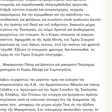
ὑπομονῆς καί παραδοσιακῆς ἑλληνορθόδοξης ἀρχοντιᾶς.
Ὑπῆρξε πάντοτε εὐγενής καί εὐπροσήγορος, εὐχερῶς
διακρινόμενος διά τήν εὐρυμάθειαν καί τήν καλοδύνην του,
καταδεκτικός καί φιλόξενος καί συνελόντι εἰπεῖν ἠνάλωσεν ἑαυτόν
εἰς τήν ἀγάπην τοῦ Θεοῦ καί τοῦ ἀνθρώπου, διακονῶν μέχρις
ἐσχάτων τήν Ἐκκλησίαν, ὡς σῶμα Χριστοῦ καί ἀναδεχόμενος
ἀγογγύστως τόν σταυρόν, ὅν ὁ Κύριος ἐπέτρεπε νά σηκώνει
ἑκάστοτε. Ἀφορμήθη ἐκ τῆς Ἱερᾶς Μονῆς τοῦ Τιμίου Σταυροῦ.
Διηκόνησε εἰς τούς Ἁγίους τόπους, ὑπό τήν σκέπην τοῦ φρικτοῦ
Γολγοθᾶ. Ἐβίωσε τό σταυρικόν φρόνημα. Καί ἀναπαυθείς ἐν
Κυρίῳ εἰς τόν Τίμιον Σταυρόν ἐπιστρέφει....
... Μακαριώτατε Πάτερ καί Δέσποτα καί μακαριστέ Πατριάρχα,
ἠγαπημένε ἐν Κυρίῳ Ἀδελφέ καί Συμπατριῶτα,
Λαβών εὐχαρίστως τήν μεγίστην τιμήν καί εὐλογίαν ἵνα
ἐκπροσωπήσω τήν Α.Μ., τόν Ἀρχιεπίσκοπον Ἀθηνῶν καί πάσης
Ἑλλάδος κ.κ. Ἱερώνυμον καί τήν Ἱεράν Σύνοδον τῆς Ἐκκλησίας
τῆς Ἑλλάδος, τῶν Ὁποίων τήν στοργήν καί ἔμπρακτον ἀγάπην
ἀπῃύλασες κατά τά τελευταία τέσσαρα ἔτη τῆς δοκιμασίας τῆς
ὑγείας σου, μεταφέρω τήν μύχιον εὐχήν Τους εἰς τήν ἐξόδιον
ὑπέρ τῆς Μακαριότητός Σου τελουμένην ἀκολουθίαν ταύτην, ἐν