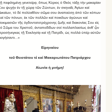
τῇ πεφιλημένῃ γενετείρᾳ, ὅπως Κύριος ὁ Θεός τάξῃ τήν μακαρίαν
Σου ψυχήν ἐν τῇ χώρᾳ τῶν Ζώντων, ἐν σκηναῖς Ἁγίων καί
Δικαίων, τό δέ πολύαθλον σῶμα σου ἀναπαύσῃ ἀπό τῶν κόπων
καί τῶν πόνων, ἐκ τῶν πολλῶν καί ποικίλων ἀγώνων καί
δοκιμασιῶν τῆς ὀγδοντατετράχρονης ζωῆς καί διακονίας Σου εἰς
τό Σῶμα του Χριστοῦ, ἀνταποδίδων σοί πολλαπλασίως ἀνθ’ ᾦν
προσήνεγκας τῇ Ἐκκλησίᾳ καί τῇ Πατρίδι, ὡς πολλά ὑπέρ αὐτῶν
μογήσαντι...»
Εἰρηναίου
τοῦ Θειοτάτου τέ καί Μακαριωτάτου Πατριάρχου
Αἰωνία ἡ μνήμη!