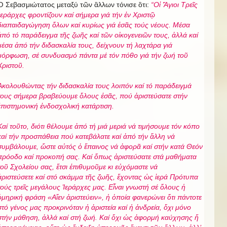
Ὁ Σεβασμιώτατος μεταξύ τῶν ἂλλων τόνισε ὃτι:
“
Οἱ Ἅγιοι Τρεῖς
Ἱεράρχες φροντίζουν καί σήμερα γιά τήν ἐν Χριστῷ
διαπαιδαγώγηση ὅλων καί κυρίως γιά ἐσᾶς τούς νέους. Μέσα
ἀπό τό παράδειγμα τῆς ζωῆς καί τῶν οἰκογενειῶν τους, ἀλλά καί
μέσα ἀπό τήν διδασκαλία τους, δείχνουν τή λαχτάρα γιά
μόρφωση, σέ συνδυασμό πάντα μέ τόν πόθο γιά τήν ζωή τοῦ
Χριστοῦ.
Ἀκολουθώντας τήν διδασκαλία τους λοιπόν καί τό παράδειγμά
τους σήμερα βραβεύουμε ὅλους
ἐσᾶς
, πού ἀρ
ι
στε
ύ
σα
τε
στήν
ἐπιστημονική
ἐνδο
σχολική κατάρτιση.
Καί τοῦτο, διότι θέλουμε ἀπό τή μιά μεριά νά τιμήσουμε τόν κόπο
καί τήν προσπάθεια πού κατ
ε
β
ά
λα
τε
καί ἀπό τήν ἄλλη νά
συμβάλουμε, ὥστε αὐτός ὁ ἔπαινος νά ἀφορᾶ καί στήν κατά Θεόν
πρόοδο καί προκοπή
σας.
Καί ὅπως ἀρ
ι
στε
ύ
σ
ατε
στά μαθήματα
τοῦ Σχολείου
σας
, ἔτσι ἐπιθυμοῦμε κι εὐχόμαστε νά
ἀριστεύ
σετε
καί στό σκάμμα τῆς ζωῆς, ἔχοντας ὡς ἱερά Πρότυπα
τούς τρεῖς μεγάλους Ἱεράρχες μας. Εἶναι γνωστή σέ ὅλους ἡ
ὁμηρική φράση «Αἴεν ἀριστεύειν», ἡ ὁποία φανερώνει ὅτι πάντοτε
στό γένος μας προκρινόταν ἡ ἀριστεία καί ἡ ἀνδρεία, ὄχι μόνο
στήν μάθηση, ἀλλά καί στή ζωή. Καί ὄχι ὡς ἀφορμή καύχησης ἤ