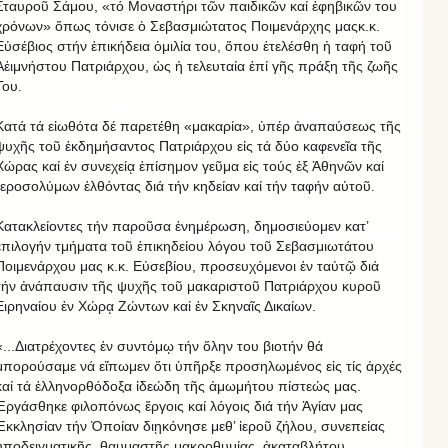
Σταυροῦ Σάμου, «τό Μοναστήρι τῶν παιδικῶν καί ἐφηβικῶν του
χρόνων» ὅπως τόνισε ὁ Σεβασμιώτατος Ποιμενάρχης μαςκ.κ.
Εὐσέβιος στήν ἐπικήδεια ὁμιλία του, ὅπου ἐτελέσθη ἡ ταφή τοῦ
Αἐιμνήστου Πατριάρχου, ὡς ἡ τελευταία ἐπί γῆς πράξη τῆς ζωῆς
Του.
Κατά τά εἰωθότα δέ παρετέθη «μακαρία», ὑπέρ ἀναπαύσεως τῆς
ψυχῆς τοῦ ἐκδημήσαντος Πατριάρχου εἰς τά δύο καφενεῖα τῆς
Χώρας καί ἐν συνεχείᾳ ἐπίσημον γεῦμα εἰς τούς ἐξ Ἀθηνῶν καί
Ἱεροσολύμων ἐλθόντας διά τήν κηδείαν καί τήν ταφήν αὐτοῦ.
Κατακλείοντες τήν παροῦσα ἐνημέρωση, δημοσιεύομεν κατ’
ἐπιλογήν τμήματα τοῦ ἐπικηδείου λόγου τοῦ Σεβασμιωτάτου
Ποιμενάρχου μας κ.κ. Εὐσεβίου, προσευχόμενοι ἐν ταὐτῷ διά
τήν ἀνάπαυσιν τῆς ψυχῆς τοῦ μακαριστοῦ Πατριάρχου κυροῦ
Ειρηναίου ἐν Χώρᾳ Ζώντων καί ἐν Σκηναῖς Δικαίων.
«...Διατρέχοντες ἐν συντόμῳ τήν ὅλην του βιοτήν θά
μπορούσαμε νά εἴπωμεν ὅτι ὑπῆρξε προσηλωμένος εἰς τίς ἀρχές
καί τά ἑλληνορθόδοξα ἰδεώδη τῆς ἀμωμήτου πίστεώς μας.
Ἐργάσθηκε φιλοπόνως ἔργοις καί λόγοις διά τήν Ἁγίαν μας
Ἐκκλησίαν τήν Ὁποίαν διῃκόνησε μεθ’ ἱεροῦ ζήλου, συνεπείας
ὑποδειγματικῆς, θαυμαστῆς μακροθυμίας, ἀκαταβλήτου