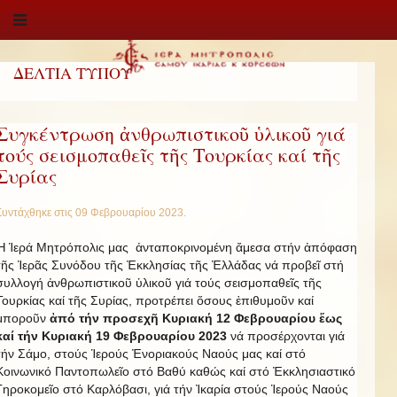
ΔΕΛΤΙΑ ΤΥΠΟΥ
Συγκέντρωση ἀνθρωπιστικοῦ ὑλικοῦ γιά
τούς σεισμοπαθεῖς τῆς Τουρκίας καί τῆς
Συρίας
Συντάχθηκε στις
09 Φεβρουαρίου 2023
.
Ἡ Ἱερά Μητρόπολις μας ἀνταποκρινομένη ἄμεσα στήν ἀπόφαση
τῆς Ἱερᾶς Συνόδου τῆς Ἐκκλησίας τῆς Ἑλλάδας νά προβεῖ στή
συλλογή ἀνθρωπιστικοῦ ὑλικοῦ γιά τούς σεισμοπαθεῖς τῆς
Τουρκίας καί τῆς Συρίας, προτρέπει ὅσους ἐπιθυμοῦν καί
μποροῦν
ἀπό τήν προσεχῆ Κυριακή 12 Φεβρουαρίου ἕως
καί τήν Κυριακή 19 Φεβρουαρίου 2023
νά προσέρχονται γιά
τήν Σάμο, στούς Ἱερούς Ἐνοριακούς Ναούς μας καί στό
Κοινωνικό Παντοπωλεῖο στό Βαθύ καθώς καί στό Ἐκκλησιαστικό
Γηροκομεῖο στό Καρλόβασι, γιά τήν Ἰκαρία στούς Ἱερούς Ναούς