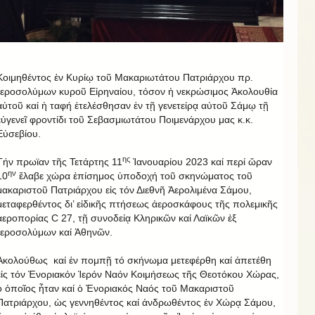
Κοιμηθέντος ἐν Κυρίῳ τοῦ Μακαριωτάτου Πατριάρχου πρ.
Ἱεροσολύμων κυροῦ Εἰρηναίου, τόσον ἡ νεκρώσιμος Ἀκολουθία
αὐτοῦ καί ἡ ταφή ἐτελέσθησαν ἐν τῇ γενετείρᾳ αὐτοῦ Σάμῳ τῇ
εὐγενεῖ φροντίδι τοῦ Σεβασμιωτάτου Ποιμενάρχου μας κ.κ.
Εὐσεβίου.
ης
Τήν πρωϊαν τῆς Τετάρτης 11
Ἰανουαρίου 2023 καί περί ὥραν
ην
10
ἔλαβε χώρα ἐπίσημος ὑποδοχή τοῦ σκηνώματος τοῦ
μακαριστοῦ Πατριάρχου εἰς τόν Διεθνῆ Ἀερολιμένα Σάμου,
μεταφερθέντος δι’ εἰδικῆς πτήσεως ἀεροσκάφους τῆς πολεμικῆς
ἀεροπορίας C 27, τῇ συνοδείᾳ Κληρικῶν καί Λαϊκῶν ἐξ
Ἱεροσολύμων καί Ἀθηνῶν.
Ἀκολούθως καί ἐν πομπῇ τό σκήνωμα μετεφέρθη καί ἀπετέθη
εἰς τόν Ἐνοριακόν Ἱερόν Ναόν Κοιμήσεως τῆς Θεοτόκου Χώρας,
ὁ ὁποῖος ἦταν καί ὁ Ἐνοριακός Ναός τοῦ Μακαριστοῦ
Πατριάρχου, ὡς γεννηθέντος καί ἀνδρωθέντος ἐν Χώρᾳ Σάμου,