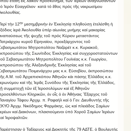
ὅπου ἐτέθη εἰς λαϊκόν προσκύνημα, τῶν Ἱερέων ἀναγνωσάντων
τό Ἱερόν Εὐαγγέλιον κατά τό ἔθος πρός τῆς νεκρωσίμου
Ἀκολουθίας.
ην
Περί τήν 12
μεσημβρινήν ἐν Ἐκκλησίᾳ πληθούσῃ ἐτελέσθη ἡ
ἐξόδιος ἱερά Ἀκολουθία ὑπέρ αἰωνίας μνήμης καί μακαρίας
ἀναπαύσεως τῆς ψυχῆς τοῦ πρός Κύριον μεταστάντος
Πατριάρχου κυροῦ Εἰρηναίου, προεξάρχοντος τοῦ
Σεβασμιωτάτου Μητροπολίτου Ναζαρέτ κ.κ. Κυριακοῦ,
ἐκπροσώπου τῆς Σιωνίτιδος Ἐκκλησίας καί συγχοροστατούντων
τοῦ Σεβασμιωτάτου Μητροπολίτου Γουϊνέας κ.κ. Γεωργίου,
ἐκπροσώπου τῆς Ἀλεξανδρινῆς Ἐκκλησίας καί τοῦ
Σεβασμιωτάτου Ποιμενάρχου μας κ.κ. Εὐσεβίου, ἐκπροσώπου
τῆς Α.Μ. τοῦ Ἀρχιεπισκόπου Ἀθηνῶν κάι πάσης Ἑλλάδος κ.κ.
Ἱερωνύμου καί τῆς Ἱερᾶς Συνόδου τῆς Ἐκκλησίας τῆς Ἑλλάδος,
τῇ συμμετοχῇ τῶν ἐξ Ἱεροσολύμων καί ἐξ Ἀθηνῶν
προσελθόντων Κληρικῶν, ἐν οἷς ὁ ἐν Ἀθήναις Ἔξαρχος τοῦ
Παναγίου Τάφου Ἀρχιμ. π. Ραφαήλ καί ὁ Γεν. Διευθυντής τῆς
ΕΚΥΟ Ἀρχιμ. Νικόδημος Φαρμάκης, ὡς καί πλειάδος Σαμίων
Ἱερέων καί Διακόνων, πλαισιούμενοι ὑπό Χοροῦ Σαμίων Ἱερέων
καί Ἱεροψαλτῶν.
Παρέστησαν ὁ Ταξίαρχος καί Διοκητής τῆς 79 ΑΔΤΕ, ὁ Βουλευτής