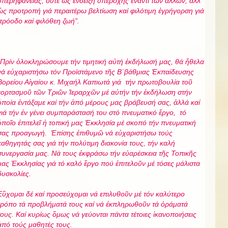
ὑπερ
ηφάν
ειας, οὔτε ὡς ἔνδειξη ὑπεροχῆς ἔναντι τῶν ἄλλων, ἀλλ’
ὡς προτροπή γιά περαιτέρω βελτίωση καί φιλότιμη ἐγρήγορση γιά
πρόοδο καί φιλόθεη ζωή
”.
Πρίν ὁλοκληρώσουμε τήν τιμητική αὐτή ἐκδήλωσή μας, θά ἤθελα
νά εὐχαριστήσω τόν Προϊστάμενο τῆς Β΄βάθμιας Ἐκπαίδευσης
Βορείου Αἰγαίου κ. Μιχαήλ Καπιωτά γιά τήν πρωτοβουλία τοῦ
ἑορτασμοῦ τῶν Τριῶν Ἱεραρχῶν μέ αὐτήν τήν ἐκδήλωση στήν
ὁποία ἐντάξαμε καί τήν ἀπό μέρους μας βράβευσή σας, ἀλλά καί
γιά τήν ἐν γένει συμπαράστασή του στό πνευματικό ἔργο, τό
ὁποῖο ἐπιτελεῖ ἡ τοπική μας Ἐκκλησία μέ σκοπό τήν πνευματική
σας προαγωγή. Ἐπίσης ἐπιθυμῶ νά εὐχαριστήσω τούς
καθηγητάς σας γιά τήν πολύτιμη διακονία τους, τήν καλή
συνεργασία μας. Νά τους ἐκφράσω τήν εὐαρέσκεια τῆς Τοπικῆς
μας Ἐκκλησίας γιά τό καλό ἒργο πού ἐπιτελοῦν μέ τόσες μάλιστα
δυσκολίες.
Εὒχομαι δέ καί προσεύχομαι νά επιλυθοῦν μέ τόν καλύτερο
τρόπο τά προβλήματά τους καί νά ἐκπληρωθοῦν τά ὁράματά
τους. Καί κυρίως ὃμως νά γεύονται πάντα τέτοιες ἱκανοποιήσεις
ἀπό τούς μαθητές τους.