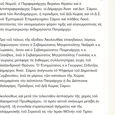
τοῦ Νομοῦ, ὁ Περιφερειάρχης Βορείου Αἰγαίου καί ὁ
Ἀντιπεριφερειάρχης Σάμου, οἱ Δήμαρχοι Ἀνατ. καί Δυτ. Σάμου
μετά τῶν Ἀντιδημάρχων, ἡ πρόεδρος τοῦ Δ/Δ Χώρας καί τό Δ.Σ.
τοῦ Ἐμπορικοῦ Ἐπιμελητηρίου Σάμου καί πλῆθος Λαοῦ,
ἀποτίοντες τόν νενομισμένον φόρον τιμῆς καί εὐγνωμοσύνης εἰς
τόν συμπατριώτην ἐκδημήσαντα Πατριάρχην.
Πρό τοῦ τέλους τῆς ἐξοδίου Ἀκολουθίας ἐπικηδείους λόγους
ἐξεφώνησαν τόσον ὁ Σεβαμιώτατος Μητροπολίτης Ναζαρέτ κ.κ.
Κυριακός, ὅσον καί ὁ Σεβασμιώτατος Ποιμενάρχης κ.κ.
Εὐσέβιος, ἐνῶ ὁ Σεβασμιώτατος Μητροπολίτης Γουϊνέας κ.κ.
Γεώργιος μετέφερε τίς ἔνθερμες συλλυπητήριες εὐχές τοῦ
Ἀλεξανδρινοῦ Θρόνου. Ὁ Ἐντιμώτατος κ.κ Γεώργιος Στᾶντζος
Δήμαρχος Ἀνατ. Σάμου ἀνέγνωσε τό Ψήφισμα τοῦ Δημοτικοῦ
Συμβουλίου, ἐνῶ ἐκ μέρους τῶν κατοίκων τῆς Χώρας
ἀπεχαιρέτισε τόν ἐκλιπόντα Πατριάρχην ἡ δις Δέσποινα
Μαλαγάρη, Πρόεδρος τοῦ Δ/Δ Χώρας Σάμου.
Ἀκολούθως καί μετά τόν τελευταῖον ἀσπασμόν τῆς χειρός τοῦ
Μακαριστοῦ Πρωθιεράχου, τό ἱερόν αὐτοῦ σκήνωμα μετέβη ἐν
πομπῇ, τῇ συνοδείᾳ στρατιωτικοῦ ἀγήματος καί τῆς
φιλαρμονικῆς τοῦ Στρατοῦ εἰς τήν Ἱεράν ΜΟνήν τοῦ Τιμίου