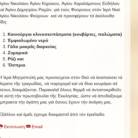
Ἁγίου Νικολάου Ἁγίου Κηρύκου, Ἁγίου Χαραλάμπους Εὐδήλου
καί Ἁγίου Δημητρίου Ραχῶν, γιά τούς Φούρνους στόν Ἱερό Ναό
Ἁγίου Νικολάου Φούρνων καί νά προσφέρουν τά ἀκόλουθα
εἴδη:
Καινούργια κλινοσκεπάσματα (κουβέρτες, παλώματα)
Ἐμφιαλωμένο νερό
Γάλα μακρᾶς διαρκείας
Ζυμαρικά
Ρύζι και
Ὄσπρια
.
Ἡ Ἱερά Μητρόπολή μας προσεύχεται στόν Θεό νά ἀναπαύσει τά
θύματα τῆς τραγωδίας, νά παρηγορεῖ καί νά δίνει κουράγιο σέ
ὅσους δοκιμάζονται. Παρακαλεῖ ὅλους θερμᾶ νά ἀνταποκριθοῦν
σέ αὐτή τήν πρωτοβουλία τῆς Ἐκκλησίας, ὥστε νά ἀποδείξουμε
ἔμπρακτα τήν ἀγάπη μας γιά ὅσους ἔχουν τήν ἀνάγκη μας.
Ἐξάλλου καἰ ἐμεῖς έχουμε δοκιμαστεῖ ἀπό τόν ἐγκέλαδο.
Εκτύπωση
Email