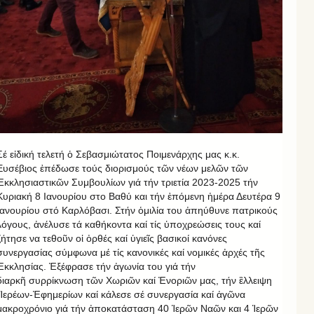
Σέ εἰδική τελετή ὁ Σεβασμιώτατος Ποιμενάρχης μας κ.κ.
Ευσέβιος ἐπέδωσε τούς διορισμούς τῶν νέων μελῶν τῶν
Ἐκκλησιαστικῶν Συμβουλίων γιά τήν τριετία 2023-2025 τήν
Κυριακή 8 Ιανουρίου στο Βαθύ και τήν ἑπόμενη ἡμέρα Δευτέρα 9
Ιανουρίου στό Καρλόβασι. Στήν ὁμιλία του ἀπηύθυνε πατρικούς
λόγους, ἀνέλυσε τά καθήκοντα καί τίς ὑποχρεώσεις τους καί
ζήτησε να τεθοῦν οἱ ὀρθές καί ὑγιεῖς βασικοί κανόνες
συνεργασίας σύμφωνα μέ τίς κανονικές καί νομικές ἀρχές τῆς
Ἐκκλησίας. Ἐξέφρασε τήν ἀγωνία του γιά τήν
διαρκῆ συρρίκνωση τῶν Χωριῶν καί Ἐνοριῶν μας, τήν ἒλλειψη
Ἱερέων-Ἐφημερίων καί κάλεσε σέ συνεργασία καί ἀγῶνα
μακροχρόνιο γιά τήν ἀποκατάσταση 40 Ἱερῶν Ναῶν και 4 Ἱερῶν