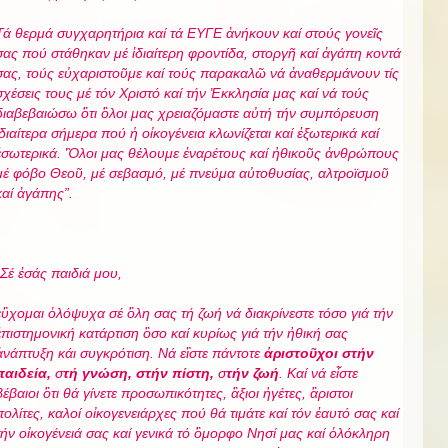
Τά θερμά συγχαρητήρια καί τά ΕΥΓΕ ἀνήκουν καί στούς γονεῖς
σας πού στάθηκαν μέ ἱδιαίτερη φροντίδα, στοργῆ καί ἀγάπη κοντά
σας, τούς εὐχαριστοῦμε καί τούς παρακαλῶ νά ἀναθερμάνουν τίς
σχέσεις τους μέ τόν Χριστό καί τήν Ἐκκλησία μας καί νά τούς
διαβεβαιώσω ὃτι ὃλοι μας χρειαζόμαστε αὐτή τήν συμπόρευση
ἱδιαίτερα σήμερα πού ἡ οἰκογένεια κλωνίζεται καί ἐξωτερικά καί
ἐσωτερικά. Ὃλοι μας θέλουμε ἐναρέτους καί ἠθικοῦς ἀνθρώπους
μέ φόβο Θεοῦ, μέ σεβασμό, μέ πνεύμα αὐτοθυσίας, αλτροϊσμοῦ
καί ἀγάπης
”.
Σέ ἐσάς παιδιά μου,
εὒχομαι ὁλόψυχα σέ ὃλη σας τή ζωή νά διακρίνεστε τόσο γιά τήν
ἐπιστημονική κατάρτιση ὂσο καί κυρίως γιά τήν ἠθική σας
ἀνάπτυξη κάι συγκρότιση. Νά εἲστε πάντοτε
ἀριστοῦχοι στήν
παιδεία,
σ
τή γνώση, στήν πίστη,
σ
τήν ζωή
. Καί νά εἶστε
βέβαιοι ὃτι θά γίνετε προσωπικότητες, ἂξιοι ἠγέτες, ἂριστοι
πολίτες, καλοί οἰκογενειάρχες πού θά τιμάτε καί τόν ἐαυτό σας καί
τήν οἰκογένειά σας καί γενικά τό ὃμορφο Νησί μας καί ὁλόκληρη