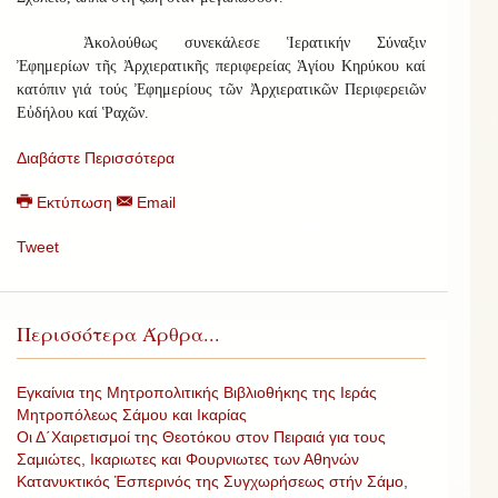
Ἀκολούθως συνεκάλεσε Ἱερατικήν Σύναξιν
Ἐφημερίων τῆς Ἀρχιερατικῆς περιφερείας Ἁγίου Κηρύκου καί
κατόπιν γιά τούς Ἐφημερίους τῶν Ἀρχιερατικῶν Περιφερειῶν
Εὐδήλου καί Ῥαχῶν.
Διαβάστε Περισσότερα
Εκτύπωση
Email
Tweet
Περισσότερα Άρθρα...
Εγκαίνια της Μητροπολιτικής Βιβλιοθήκης της Ιεράς
Μητροπόλεως Σάμου και Ικαρίας
Οι Δ΄Χαιρετισμοί της Θεοτόκου στον Πειραιά για τους
Σαμιώτες, Ικαριωτες και Φουρνιωτες των Αθηνών
Κατανυκτικός Ἑσπερινός της Συγχωρήσεως στήν Σάμο,