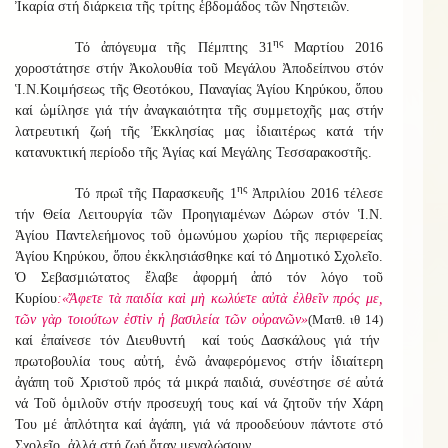
Ἰκαρία στή διάρκεια τῆς τρίτης ἑβδομάδος τῶν Νηστειῶν.
ης
Τό ἀπόγευμα τῆς Πέμπτης 31
Μαρτίου 2016
χοροστάτησε στήν Ἀκολουθία τοῦ Μεγάλου Ἀποδείπνου στόν
Ἱ.Ν.Κοιμήσεως τῆς Θεοτόκου, Παναγίας Ἁγίου Κηρύκου, ὅπου
καί ὡμίλησε γιά τήν ἀναγκαιότητα τῆς συμμετοχῆς μας στήν
λατρευτική ζωή τῆς Ἐκκλησίας μας ἰδιαιτέρως κατά τήν
κατανυκτική περίοδο τῆς Ἁγίας καί Μεγάλης Τεσσαρακοστῆς.
ης
Τό πρωΐ τῆς Παρασκευῆς 1
Ἀπριλίου 2016 τέλεσε
τήν Θεία Λειτουργία τῶν Προηγιαμένων Δώρων στόν Ἱ.Ν.
Ἁγίου Παντελεήμονος τοῦ ὁμωνύμου χωρίου τῆς περιφερείας
Ἁγίου Κηρύκου, ὅπου ἐκκλησιάσθηκε καί τό Δημοτικό Σχολεῖο.
Ὁ Σεβασμιώτατος ἔλαβε ἀφορμή ἀπό τόν λόγο τοῦ
Κυρίου
:«
Ἄφετε τὰ παιδία καὶ μὴ κωλύετε αὐτὰ ἐλθεῖν πρός με,
τῶν γὰρ τοιούτων ἐστὶν ἡ βασιλεία τῶν οὐρανῶν»
(Ματθ. ιθ 14)
καί
ἐπαίνεσε τόν Διευθυντή καί τούς Δασκάλους γιά τήν
πρωτοβουλία τους αὐτή, ἐνῶ ἀναφερόμενος στήν ἰδιαίτερη
ἀγάπη τοῦ Χριστοῦ πρός τά μικρά παιδιά, συνέστησε σέ αὐτά
νά Τοῦ ὁμιλοῦν στήν προσευχή τους καί νά ζητοῦν τήν Χάρη
Του μέ ἁπλότητα καί ἀγάπη, γιά νά προοδεύουν πάντοτε στό
Σχολεῖο, ἀλλά στή ζωή ὅταν μεγαλώσουν.