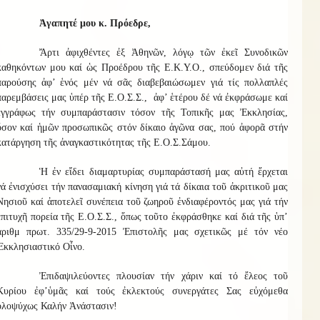
Ἀγαπητέ μου κ. Πρόεδρε,
Ἄρτι ἀφιχθέντες ἐξ Ἀθηνῶν, λόγῳ τῶν ἐκεῖ Συνοδικῶν
καθηκόντων μου καί ὡς Προέδρου τῆς Ε.Κ.Υ.Ο., σπεύδομεν διά τῆς
παρούσης ἀφ’ ἑνός μέν νά σᾶς διαβεβαιώσωμεν γιά τίς πολλαπλές
παρεμβάσεις μας ὑπέρ τῆς Ε.Ο.Σ.Σ., ἀφ’ ἑτέρου δέ νά ἐκφράσωμε καί
ἐγγράφως τήν συμπαράστασιν τόσον τῆς Τοπικῆς μας Ἐκκλησίας,
ὅσον καί ἡμῶν προσωπικῶς στόν δίκαιο ἀγῶνα σας, πού ἀφορᾶ στήν
κατάργηση τῆς ἀναγκαστικότητας τῆς Ε.Ο.Σ.Σάμου.
Ἡ ἐν εἴδει διαμαρτυρίας συμπαράστασή μας αὐτή ἔρχεται
νά ἐνισχύσει τήν πανασαμιακή κίνηση γιά τά δίκαια τοῦ ἀκριτικοῦ μας
Νησιοῦ καί ἀποτελεῖ συνέπεια τοῦ ζωηροῦ ἐνδιαφέροντός μας γιά τήν
ἐπιτυχῆ πορεία τῆς Ε.Ο.Σ.Σ., ὅπως τοῦτο ἐκφράσθηκε καί διά τῆς ὑπ’
ἀριθμ πρωτ. 335/29-9-2015 Ἐπιστολῆς μας σχετικῶς μέ τόν νέο
Ἐκκλησιαστικό Οἶνο.
Ἐπιδαψιλεύοντες πλουσίαν τήν χάριν καί τό ἔλεος τοῦ
Κυρίου ἐφ’ὑμᾶς καί τούς ἐκλεκτούς συνεργάτες Σας εὐχόμεθα
ὁλοψύχως Καλήν Ἀνάστασιν!