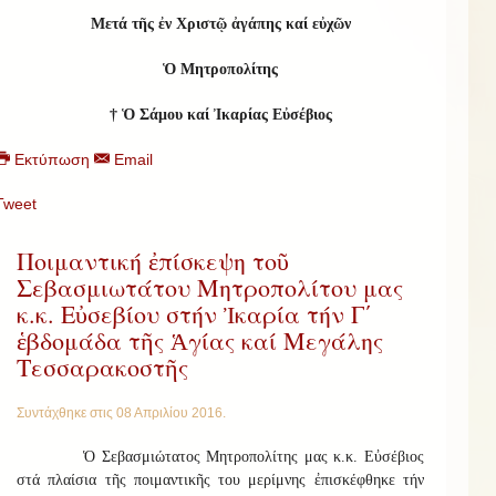
Μετά τῆς ἐν Χριστῷ ἀγάπης καί εὐχῶν
Ὁ Μητροπολίτης
†
Ὁ Σάμου καί Ἰκαρίας Εὐσέβιος
Εκτύπωση
Email
Tweet
Ποιμαντική ἐπίσκεψη τοῦ
Σεβασμιωτάτου Μητροπολίτου μας
κ.κ. Εὐσεβίου στήν Ἰκαρία τήν Γ΄
ἑβδομάδα τῆς Ἁγίας καί Μεγάλης
Τεσσαρακοστῆς
Συντάχθηκε στις
08 Απριλίου 2016
.
Ὁ Σεβασμιώτατος Μητροπολίτης μας κ.κ. Εὐσέβιος
στά πλαίσια τῆς ποιμαντικῆς του μερίμνης ἐπισκέφθηκε τήν