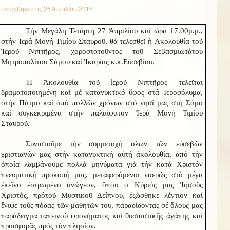
Συντάχθηκε στις
26 Απριλίου 2016
.
Τήν Μεγάλη Τετάρτη 27 Ἀπριλίου καί ὥρα 17.00μ.μ.,
στήν Ἱερά Μονή Τιμίου Σταυροῦ, θά τελεσθεῖ ἡ Ἀκολουθία τοῦ
Ἱεροῦ Νιπτῆρος, χοροστατοῦντος τοῦ Σεβασμιωτάτου
Μητροπολίτου Σάμου καί Ἰκαρίας κ.κ.Εὐσεβίου.
Ἡ Ἀκολουθία τοῦ ἱεροῦ Νιπτῆρος τελεῖται
δραματοποιημένη καί μέ κατανυκτικό ὕφος στά Ἱεροσόλυμα,
στήν Πάτμο καί ἀπό πολλῶν χρόνων στό νησί μας στή Σάμο
καί συγκεκριμένα στήν παλαίφατον Ἱερά Μονή Τιμίου
Σταυροῦ.
Συνιστοῦμε τήν συμμετοχή ὅλων τῶν εὐσεβῶν
χριστιανῶν μας στήν κατανυκτική αὐτή ἀκολουθία, ἀπό τήν
ὁποία λαμβάνουμε πολλά μηνύματα γιά τήν κατά Χριστόν
πνευματική προκοπή μας, μεταφερόμενοι νοερῶς στό μέγα
ἐκεῖνο ἐστρωμένο ἀνώγεον, ὅπου ὁ Κύριός μας Ἰησοῦς
Χριστός, πρό
τοῦ Μυστικοῦ Δείπνου, ἐζώσθηκε λέντιον καί
ἔνιψε τούς πόδας τῶν μαθητῶν του, παραδίδοντας σέ ὅλους μας
παράδειγμα ταπεινοῦ φρονήματος καί θυσιαστικῆς ἀγάπης καί
προσφορᾶς πρός τόν πλησίον.