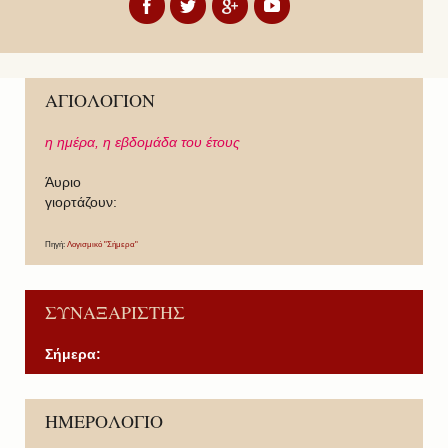
ΑΓΙΟΛΟΓΙΟΝ
η ημέρα,
η εβδομάδα του έτους
Άυριο
γιορτάζουν:
Πηγή:
Λογισμικό "Σήμερα"
ΣΥΝΑΞΑΡΙΣΤΗΣ
Σήμερα:
P
P
N
N
ΗΜΕΡΟΛΟΓΙΟ
r
r
e
e
e
e
x
x