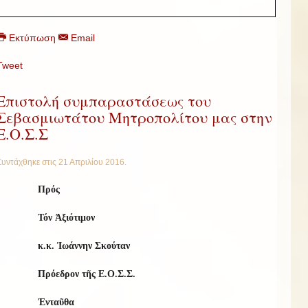
Εκτύπωση
Email
Tweet
Επιστολή συμπαραστάσεως του
Σεβασμιωτάτου Μητροπολίτου μας στην
Ε.Ο.Σ.Σ
Συντάχθηκε στις
21 Απριλίου 2016
.
Πρός
Τόν Ἀξιότιμον
κ.κ. Ἰωάννην Σκούταν
Πρόεδρον τῆς Ε.Ο.Σ.Σ.
Ἐνταῦθα