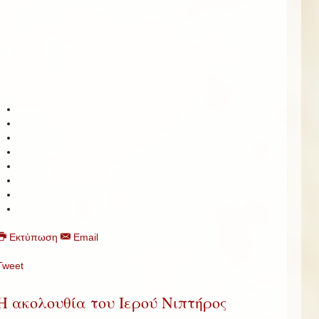
Εκτύπωση
Email
Tweet
Η ακολουθία του Ιερού Νιπτήρος