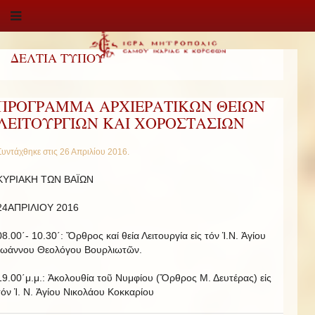
ΔΕΛΤΙΑ ΤΥΠΟΥ
ΠΡΟΓΡΑΜΜΑ ΑΡΧΙΕΡΑΤΙΚΩΝ ΘΕΙΩΝ
ΛΕΙΤΟΥΡΓΙΩΝ ΚΑΙ ΧΟΡΟΣΤΑΣΙΩΝ
Συντάχθηκε στις
26 Απριλίου 2016
.
ΚΥΡΙΑΚΗ ΤΩΝ ΒΑΪΩΝ
24ΑΠΡΙΛΙΟΥ 2016
08.00΄- 10.30΄: Ὄρθρος καί θεία Λειτουργία εἰς τόν Ἱ.Ν. Ἁγίου
Ἰωάννου Θεολόγου Βουρλιωτῶν.
19.00΄μ.μ.: Ἀκολουθία τοῦ Νυμφίου (Ὄρθρος Μ. Δευτέρας) εἰς
τόν Ἱ. Ν. Ἁγίου Νικολάου Κοκκαρίου