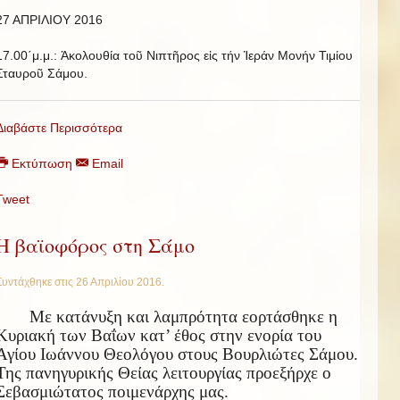
27 ΑΠΡΙΛΙΟΥ 2016
17.00΄μ.μ.: Ἀκολουθία τοῦ Νιπτῆρος εἰς τήν Ἱεράν Μονήν Τιμίου
Σταυροῦ Σάμου.
Διαβάστε Περισσότερα
Εκτύπωση
Email
Tweet
Η βαϊοφόρος στη Σάμο
Συντάχθηκε στις
26 Απριλίου 2016
.
Με κατάνυξη και λαμπρότητα εορτάσθηκε η
Κυριακή των Βαΐων κατ’ έθος στην ενορία του
Αγίου Ιωάννου Θεολόγου στους Βουρλιώτες Σάμου.
Της πανηγυρικής Θείας λειτουργίας προεξήρχε ο
Σεβασμιώτατος ποιμενάρχης μας.