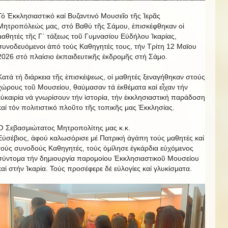
Τό Ἐκκλησιαστικό καί Βυζαντινό Μουσεῖο τῆς Ἱερᾶς
Μητροπόλεώς μας, στό Βαθύ τῆς Σάμου, ἐπισκέφθηκαν οἱ
μαθητές τῆς Γ΄ τάξεως τοῦ Γυμνασίου Εὐδήλου Ἰκαρίας,
συνοδευόμενοι ἀπό τούς Καθηγητές τους, τήν Τρίτη 12 Μαϊου
2026 στό πλαίσιο ἐκπαιδευτικῆς ἐκδρομῆς στή Σάμο.
Κατά τή διάρκεια τῆς ἐπισκέψεως, οἱ μαθητές ξεναγήθηκαν στούς
χώρους τοῦ Μουσείου, θαύμασαν τά ἐκθέματα καί εἶχαν τήν
εὐκαιρία νά γνωρίσουν τήν ἱστορία, τήν ἐκκλησιαστική παράδοση
καί τόν πολιτιστικό πλοῦτο τῆς τοπικῆς μας Ἐκκλησίας.
Ὁ Σεβασμιώτατος Μητροπολίτης μας κ.κ.
Εὐσέβιος, ἀφού καλωσόρισε μέ Πατρική ἀγάπη τούς μαθητές καί
τούς συνοδούς Καθηγητές, τούς ὁμίλησε ἐγκάρδια εὐχόμενος
σύντομα τήν δημιουργία παρομοίου Ἐκκλησιαστικοῦ Μουσείου
καί στήν Ἰκαρία. Τούς προσέφερε δἐ εὐλογίες καί γλυκίσματα.