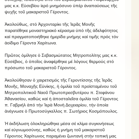
μας κ.κ. Εὐσεβίου ἱερό μνημόσυνο ὑπέρ ἀναπαύσεως τῆς
ψυχῆς τοῦ μακαριστοῦ Γέροντος.
Ἀκολούθως, στό Ἀρχονταρίκι τῆς Ἱερᾶς Μονῆς
παρατέθηκε μοναστηριακό κέρασμα ὑπό τῆς ἀδελφότητος
καί πραγματοποιήθηκε ἡμερίδα μνήμης καί τιμῆς πρός τόν
ἀοίδιμο Γέροντα Χαρίτωνα.
Πρῶτος ὁμίλησε ὁ Σεβασμιώτατος Μητροπολίτης μας κ.κ.
Εὐσέβιος, ὁ ὁποῖος ἀναφέρθηκε μέ λόγους θερμούς στό
πρόσωπο τοῦ μακαριστοῦ Γέροντος.
Ἀκολούθησαν ὁ χαιρετισμός τῆς Γεροντίσσης τῆς Ἱερᾶς
Μονῆς, Μοναχῆς Εὐνίκης, ἡ ὁμιλία τοῦ προϊσταμένου τοῦ
Μητροπολιτικοῦ Ναοῦ Πρωτοπρεσβυτέρου π. Στεφάνου
Ἀθανασίου, καθώς καί ἡ ἀποσταλεῖσα ὁμιλία τοῦ Γέροντος
π. Γαβριήλ ἀπό τήν Ἱερὰ Μονὴ Δοχειαρίου, τήν ὁποία
ἀνέγνωσε ὁ Πρωτοσύγκελλος π. Σωτήριος Κοσμόπουλος.
Ἡ ἐκδήλωση ὁλοκληρώθηκε μέσα σέ κλίμα συγκινήσεως
καί εὐγνωμοσύνης, καθώς ἡ μνήμη τοῦ μακαριστοῦ
Γέροντος Χαρίτωνος παραμένει ζωντανή στήν τοπική μας