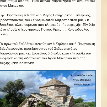
ἀποτύπωμα ἀπό τοῦ 19ου αἰῶνος παρεκκλήσιο ἐπ’ ὀνόματι τοῦ
Ἁγίου Μακαρίου.
Τὴν Παρασκευή τελέσθηκε ὁ Μέγας Πανηγυρικὸς Ἑσπερινός,
χοροστατοῦντος τοῦ Σεβασμιωτάτου Μητροπολίτου μας κ.κ.
Εὐσεβίου, πλαισιουμένου ἀπὸ κληρικοὺς τῆς περιοχῆς. Τόν θεῖο
λόγο κήρυξε ὁ Ἱεροκήρυκας Πανοσ. Ἀρχιμ. π. Χριστόδουλος
Σελλῆς.
Τὸ πρωὶ τοῦ Σαββάτου τελέσθηκαν ὁ Ὄρθρος καὶ ἡ Πανηγυρικὴ
Θεία Λειτουργία, προεξάρχοντος τοῦ Σεβασμιωτάτου
Ποιμενάρχου μας κ.κ. Εὐσεβίου, ὁ ὁποῖος κατὰ τὴν ὁμιλία του
ἀναφέρθηκε στὴ διδασκαλία τοῦ Ἁγίου Μακαρίου περί τῆς
συχνῆς θείας Κοινωνίας.