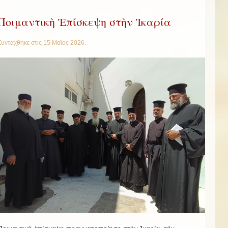
Ποιμαντικὴ Ἐπίσκεψη στὴν Ἰκαρία
Συντάχθηκε στις
15 Μαϊος 2026
.