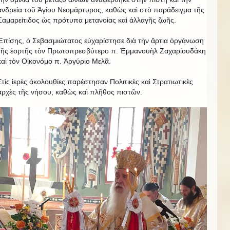
ἀνδρεία τοῦ Ἁγίου Νεομάρτυρος, καθὼς καὶ στὸ παράδειγμα τῆς
Σαμαρείτιδος ὡς πρότυπα μετανοίας καὶ ἀλλαγῆς ζωῆς.
Ἐπίσης, ὁ Σεβασμιώτατος εὐχαρίστησε διὰ τὴν ἄρτια ὀργάνωση
τῆς ἑορτῆς τὸν Πρωτοπρεσβύτερο π. Ἐμμανουὴλ Ζαχαρίουδάκη
καὶ τὸν Οἰκονόμο π. Ἀργύριο Μελᾶ.
Στὶς ἱερὲς ἀκολουθίες παρέστησαν Πολιτικὲς καὶ Στρατιωτικὲς
ἀρχὲς τῆς νήσου, καθὼς καὶ πλῆθος πιστῶν.