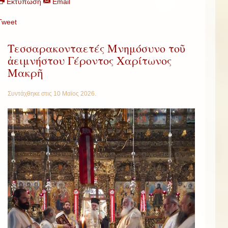
Εκτύπωση
Email
Tweet
Τεσσαρακονταετές Μνημόσυνο τοῦ
ἀειμνήστου Γέροντος Χαρίτωνος
Μακρῆ
Συντάχθηκε στις
10 Μαϊος 2026
.