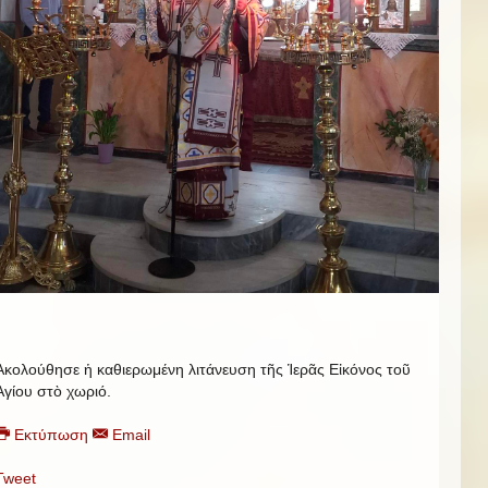
Ἀκολούθησε ἡ καθιερωμένη λιτάνευση τῆς Ἱερᾶς Εἰκόνος τοῦ
Ἁγίου στὸ χωριό.
Εκτύπωση
Email
Tweet