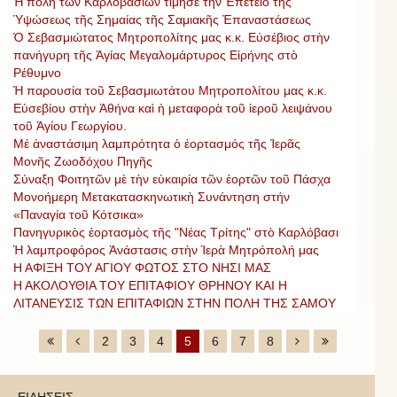
Ἡ πόλη τῶν Καρλοβασίων τίμησε τὴν Ἐπέτειο τῆς
Ὑψώσεως τῆς Σημαίας τῆς Σαμιακῆς Ἐπαναστάσεως
Ὁ Σεβασμιώτατος Μητροπολίτης μας κ.κ. Εὐσέβιος στὴν
πανήγυρη τῆς Ἁγίας Μεγαλομάρτυρος Εἰρήνης στὸ
Ρέθυμνο
Ἡ παρουσία τοῦ Σεβασμιωτάτου Μητροπολίτου μας κ.κ.
Εὐσεβίου στὴν Ἀθήνα καὶ ἡ μεταφορὰ τοῦ ἱεροῦ λειψάνου
τοῦ Ἁγίου Γεωργίου.
Μέ ἀναστάσιμη λαμπρότητα ὁ ἑορτασμός τῆς Ἱερᾶς
Μονῆς Ζωοδόχου Πηγῆς
Σύναξη Φοιτητῶν μὲ τὴν εὐκαιρία τῶν ἑορτῶν τοῦ Πάσχα
Μονοήμερη Μετακατασκηνωτικὴ Συνάντηση στήν
«Παναγία τοῦ Κότσικα»
Πανηγυρικὸς ἑορτασμὸς τῆς "Νέας Τρίτης" στὸ Καρλόβασι
Ἡ λαμπροφόρος Ἀνάστασις στὴν Ἱερὰ Μητρόπολή μας
Η ΑΦΙΞΗ ΤΟΥ ΑΓΙΟΥ ΦΩΤΟΣ ΣΤΟ ΝΗΣΙ ΜΑΣ
Η ΑΚΟΛΟΥΘΙΑ ΤΟΥ ΕΠΙΤΑΦΙΟΥ ΘΡΗΝΟΥ ΚΑΙ Η
ΛΙΤΑΝΕΥΣΙΣ ΤΩΝ ΕΠΙΤΑΦΙΩΝ ΣΤΗΝ ΠΟΛΗ ΤΗΣ ΣΑΜΟΥ
2
3
4
5
6
7
8