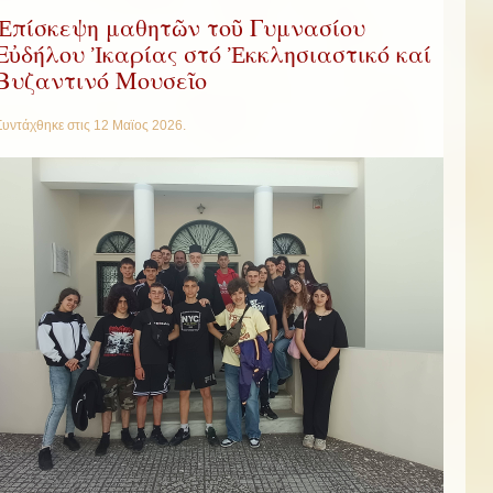
Ἐπίσκεψη μαθητῶν τοῦ Γυμνασίου
Εὐδήλου Ἰκαρίας στό Ἐκκλησιαστικό καί
Βυζαντινό Μουσεῖο
Συντάχθηκε στις
12 Μαϊος 2026
.