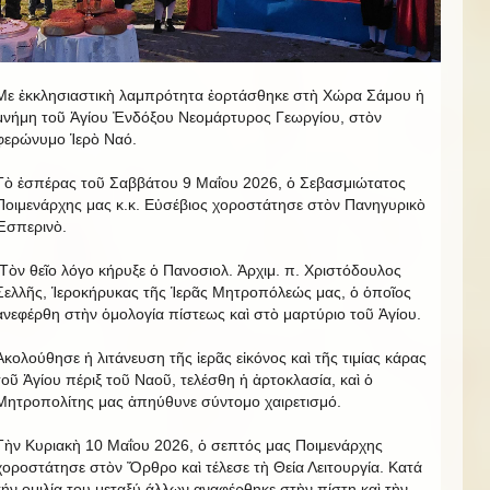
Με ἐκκλησιαστικὴ λαμπρότητα ἐορτάσθηκε στὴ Χώρα Σάμου ἡ
μνήμη τοῦ Ἁγίου Ἐνδόξου Νεομάρτυρος Γεωργίου, στὸν
φερώνυμο Ἱερὸ Ναό.
Τὸ ἑσπέρας τοῦ Σαββάτου 9 Μαΐου 2026, ὁ Σεβασμιώτατος
Ποιμενάρχης μας κ.κ. Εὐσέβιος χοροστάτησε στὸν Πανηγυρικὸ
Ἑσπερινὸ.
Τὸν θεῖο λόγο κήρυξε ὁ Πανοσιολ. Ἀρχιμ. π. Χριστόδουλος
Σελλῆς, Ἱεροκήρυκας τῆς Ἱερᾶς Μητροπόλεώς μας, ὁ ὁποῖος
ἀνεφέρθη στὴν ὁμολογία πίστεως καὶ στὸ μαρτύριο τοῦ Ἁγίου.
Ἀκολούθησε ἡ λιτάνευση τῆς ἱερᾶς εἰκόνος καὶ τῆς τιμίας κάρας
τοῦ Ἁγίου πέριξ τοῦ Ναοῦ, τελέσθη ἡ ἀρτοκλασία, καὶ ὁ
Μητροπολίτης μας ἀπηύθυνε σύντομο χαιρετισμό.
Τὴν Κυριακὴ 10 Μαΐου 2026, ὁ σεπτός μας Ποιμενάρχης
χοροστάτησε στὸν Ὄρθρο καὶ τέλεσε τὴ Θεία Λειτουργία. Κατά
τήν ομιλία του μεταξύ άλλων αναφέρθηκε στὴν πίστη καὶ τὴν