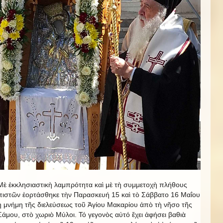
Μὲ ἐκκλησιαστικὴ λαμπρότητα καὶ μὲ τὴ συμμετοχὴ πλήθους
πιστῶν ἑορτάσθηκε τὴν Παρασκευή 15 καὶ τὸ Σάββατο 16 Μαΐου
ἡ μνήμη τῆς διελεύσεως τοῦ Ἁγίου Μακαρίου ἀπὸ τὴ νῆσο τῆς
Σάμου, στὸ χωριὸ Μύλοι. Τό γεγονὸς αὐτό ἔχει ἀφήσει βαθιὰ