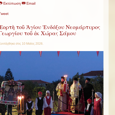
Εκτύπωση
Email
Tweet
Ἑορτὴ τοῦ Ἁγίου Ἐνδόξου Νεομάρτυρος
Γεωργίου τοῦ ἐκ Χώρας Σάμου
Συντάχθηκε στις
10 Μαϊος 2026
.