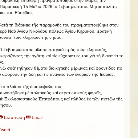
Ποιμαντικὴ ἐπίσκεψη πραγματοποίησε στὴν Ἰκαρία, τήν
Παρασκευή 15 Μαΐου 2026, ὁ Σεβασμιώτατος Μητροπολίτης
μας κ.κ. Εὐσέβιος.
Κατὰ τὴ διάρκεια τῆς παραμονῆς του πραγματοποιήθηκε στὸν
Ἱερὸ Ναὸ Ἁγίου Νικολάου πόλεως Ἁγίου Κηρύκου, ἱερατικὴ
σύναξη τῶν κληρικῶν τῆς νήσου.
Ὁ Σεβασμιώτατος μίλησε πατρικὰ πρὸς τοὺς κληρικούς,
ἐκφράζοντας τὴν ἀγάπη καὶ τὶς εὐχαριστίες του γιὰ τὴ διακονία το
υς,
ἐνῶ συζητήθηκαν θέματα διοικητικῆς μέριμνας καί φροντίδος πο
ὺ ἀφοροῦν τὴν ζωὴ καὶ τὶς ἀνάγκες τῶν ἐνοριῶν τῆς Ἰκαρίας.
Στὸ πλαίσιο τῆς ἐπισκέψεώς του,
συναντήθηκε μὲ πολιτικοὺς καὶ στρατιωτικοὺς φορεῖς,
μὲ Ἐκκλησιαστικοὺς Ἐπιτρόπους καί πλῆθος ἐκ τῶν πιστῶν τῆς
νήσου.
Εκτύπωση
Email
Tweet