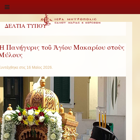
ΔΕΛΤΙΑ ΤΥΠΟΥ
Ἡ Πανήγυρις τοῦ Ἁγίου Μακαρίου στοὺς
Μύλους
Συντάχθηκε στις
16 Μαϊος 2026
.