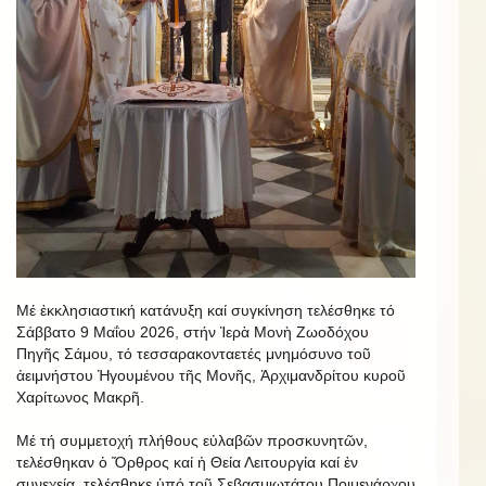
Μέ ἐκκλησιαστική κατάνυξη καί συγκίνηση τελέσθηκε τό
Σάββατο 9 Μαΐου 2026, στήν Ἱερὰ Μονὴ Ζωοδόχου
Πηγῆς Σάμου, τό τεσσαρακονταετές μνημόσυνο τοῦ
ἀειμνήστου Ἡγουμένου τῆς Μονῆς, Ἀρχιμανδρίτου κυροῦ
Χαρίτωνος Μακρῆ.
Μέ τή συμμετοχή πλήθους εὐλαβῶν προσκυνητῶν,
τελέσθηκαν ὁ Ὄρθρος καί ἡ Θεία Λειτουργία καί ἐν
συνεχείᾳ, τελέσθηκε ὑπό τοῦ Σεβασμιωτάτου Ποιμενάρχου