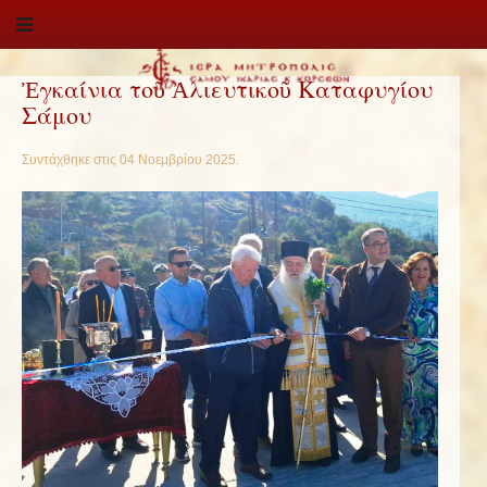
Ἐγκαίνια τοῦ Ἀλιευτικοῦ Καταφυγίου
Σάμου
Συντάχθηκε στις
04 Νοεμβρίου 2025
.