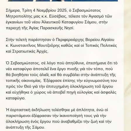
Σήμερα, Τρίτη 4 Νοεμβρίου 2025, ὁ Σεβασμιώτατος
Μητροπολίτης μας κ.κ. Εὐσέβιος, τέλεσε τόν Ἁγιασμό τῶν
ἐγκαινίων τοῦ νέου Ἁλιευτικοῦ Καταφυγίου Σάμου, στὴν
περιοχή τῆς Ἁγίας Παρασκευῆς Νησί.
Στὴν τελετὴ παρέστησαν ὁ Περιφερειάρχης Βορείου Αἰγαίου
κ. Κωνσταντῖνος Μουτζοῦρης καθῶς καί οἱ Τοπικὲς Πολιτικὲς
καὶ Στρατιωτικὲς Ἀρχές.
Ὁ Σεβασμιώτατος, σὲ λόγο ποὺ ἀπηύθυνε, ἐπεσήμανε ὅτι τὸ
νέο καταφύγιο ἀποτελεῖ ἕνα ἔργο πνοῆς γιὰ τὸν τόπο, ποὺ
θὰ βοηθήσει τοὺς ἀλιεῖς καὶ θὰ συμβάλει στὴν ἀνάπτυξη τῆς
τοπικῆς οἰκονομίας. Ἐξέφρασε ἐπίσης τὴν εὐγνωμοσύνη του
πρὸς τὸν Θεό γιὰ τὴν ἐπιτυχημένη ὁλοκλήρωση τοῦ ἔργου
καὶ εὐχήθηκε ὁ χώρος νὰ ἀποβεῖ πηγὴ εὐλογίας καὶ ἀσφαλὲς
καταφύγιο.
Ἡ ἑορταστικὴ ἐκδήλωση τελέσθηκε μὲ ἀπλότητα, ἐνώ οἱ
παριστάμενοι ἐξέφρασαν τὴν ἱκανοποίησή τους γιὰ τὴν
ὁλοκλήρωση ἑνὸς ἔργου ποὺ ἀναβαθμίζει τὴν ζωή καὶ τὴν
ἀνάπτυξη τῆς Σάμου.