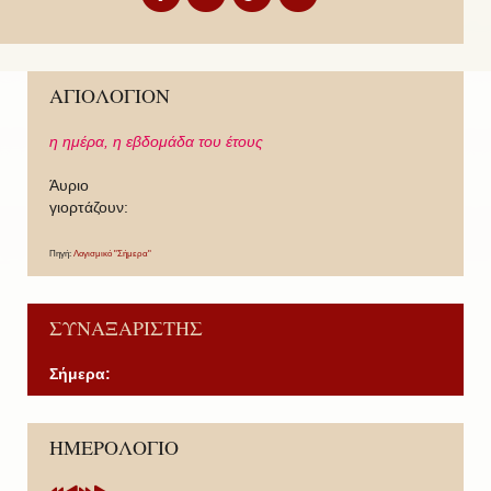
ΑΓΙΟΛΟΓΙΟΝ
η ημέρα,
η εβδομάδα του έτους
Άυριο
γιορτάζουν:
Πηγή:
Λογισμικό "Σήμερα"
ΣΥΝΑΞΑΡΙΣΤΗΣ
Σήμερα:
P
P
N
N
ΗΜΕΡΟΛΟΓΙΟ
r
r
e
e
e
e
x
x
v
v
t
t