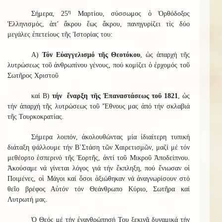
η
Σήμερα, 25
Μαρτίου, σύσσωμος ὁ Ὀρθόδοξος
Ἑλληνισμός, ἀπ’ ἄκρου ἕως ἄκρου, πανηγυρίζει τίς δύο
μεγάλες ἐπετείους τῆς Ἱστορίας του:
Α)
Τόν Εὐαγγελισμό τῆς Θεοτόκου
, ὡς ἀπαρχή τῆς
λυτρώσεως τοῦ ἀνθρωπίνου γένους, πού κομίζει ὁ ἐρχομός τοῦ
Σωτῆρος Χριστοῦ
καί Β)
τήν ἔναρξη τῆς Ἐπαναστάσεως τοῦ 1821
, ὡς
τήν ἀπαρχή τῆς λυτρώσεως τοῦ Ἔθνους μας ἀπό τήν σκλαβιά
τῆς Τουρκοκρατίας.
Σήμερα λοιπόν, ἀκολουθώντας μία ἰδιαίτερη τυπική
διάταξη ψάλλουμε τήν Β΄Στάση τῶν Χαιρετισμῶν, μαζί μέ τόν
μεθέορτο ἑσπερινό τῆς Ἑορτῆς, ἀντί τοῦ Μικροῦ Ἀποδείπνου.
Ἀκούσαμε νά γίνεται λόγος γιά τήν ἔκπληξη, πού ἔνιωσαν οἱ
Ποιμένες, οἱ Μάγοι καί ὅσοι ἀξιώθηκαν νά ἀναγνωρίσουν στό
θεῖο βρέφος Αὐτόν τόν Θεάνθρωπο Κύριο, Σωτῆρα καί
Λυτρωτή μας.
Ὁ Θεός μέ τήν ἐνανθρώπησή Του ξεκινᾶ δυναμικά τήν