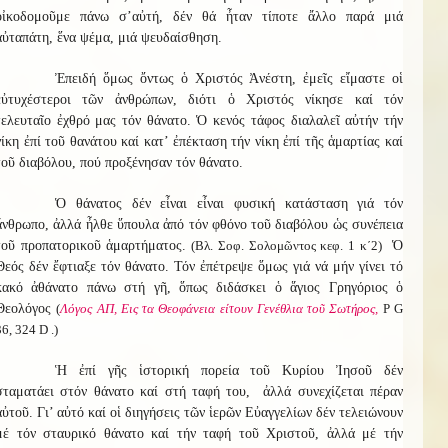
οἰκοδομοῦμε πάνω σ’αὐτή, δέν θά ἦταν τίποτε ἄλλο παρά μιά
αὐταπάτη, ἕνα ψέμα, μιά ψευδαίσθηση.
Ἐπειδή ὅμως ὄντως ὁ Χριστός Ἀνέστη, ἐμεῖς εἴμαστε οἱ
εὐτυχέστεροι τῶν ἀνθρώπων, διότι ὁ Χριστός νίκησε καί τόν
τελευταῖο ἐχθρό μας τόν θάνατο. Ὁ κενός τάφος διαλαλεῖ αὐτήν τήν
νίκη ἐπί τοῦ θανάτου καί κατ’ ἐπέκταση τήν νίκη ἐπί τῆς ἁμαρτίας καί
τοῦ διαβόλου, πού προξένησαν τόν θάνατο.
Ὁ θάνατος δέν εἶναι εἶναι φυσική κατάσταση γιά τόν
ἄνθρωπο, ἀλλά ἦλθε ὕπουλα ἀπό τόν φθόνο τοῦ διαβόλου ὡς συνέπεια
τοῦ προπατορικοῦ ἁμαρτήματος.
(Βλ. Σοφ. Σολομῶντος κεφ. 1 κ΄2)
Ὁ
Θεός δέν ἔφτιαξε τόν θάνατο. Τόν ἐπέτρεψε ὅμως γιά νά μήν γίνει τό
κακό ἀθάνατο πάνω στή γῆ, ὅπως διδάσκει ὁ ἅγιος Γρηγόριος ὁ
Θεολόγος
(
Λόγος ΑΠ, Εις τα Θεοφάνεια είτουν Γενέθλια τοῦ Σωτήρος,
Ρ G
36, 324 D .)
Ἡ ἐπί γῆς ἱστορική πορεία τοῦ Κυρίου Ἰησοῦ δέν
σταματάει στόν θάνατο καί στή ταφή του, ἀλλά συνεχίζεται πέραν
αὐτοῦ. Γι’ αὐτό καί οἱ διηγήσεις τῶν ἱερῶν Εὐαγγελίων δέν τελειώνουν
μέ τόν σταυρικό θάνατο καί τήν ταφή τοῦ Χριστοῦ, ἀλλά μέ τήν