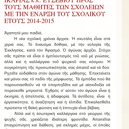
ΤΟΥΣ ΜΑΘΗΤΕΣ ΤΩΝ ΣΧΟΛΕΙΩΝ
ΜΕ ΤΗΝ ΕΝΑΡΞΗ ΤΟΥ ΣΧΟΛΙΚΟΥ
ΕΤΟΥΣ 2014-2015
Ἀγαπητά μου παιδιά,
Ἡ νέα σχολική χρόνια ἄρχισε. Ἡ σκυτάλη εἶναι στά
χεριά σας. Τό ἔναυσμα δόθηκε, μέ τήν εὐλογία τῆς
Ἐκκλησίας, κατά τόν Ἁγιασμό. Ὁ ἀγώνας ἀρχίζει. Στόχοι
σᾶς πρέπει νά εἶναι ὁ ἐμπλουτισμός τοῦ νοῦ μέ γνώσεις,
ἀλλά καί ἡ καλλιέργεια τοῦ ψυχικοῦ σας κόσμου. Ἡ
συγκρότηση τῆς προσωπικότητάς σας ἀπαιτεῖ καί τά δύο.
Ριχτεῖτε εὐδιάθετα στόν ἀγώνα τῆς μάθησης. Ἐπεκτείνετε
καί μόνοι σας τό πεδίο τῆς μόρφωσης. Τά ἐμπόδια πού θά
παρουσιασθοῦν νά τά ὑπερπηδᾶτε καί μέ αἰσιοδοξία νά
πορεύεσθε μπροστά. Ἐχθρός σ’ αὐτόν τόν ἀγώνα εἶναι ἡ
ὀκνηρία, ἡ ἀπελπισία, ἡ ἀδιαφορία. Τά ἀντίδοτα, εἶναι ἡ
ἐργατικότητα, ἡ ἀναζήτηση καί ἡ ἐλπίδα. Ἐπικαλεσθεῖτε
πρώτιστα τή θεϊκή φώτιση καί ἡ ἐπιτυχία εἶναι βέβαιη.
Ἀλλά καί ἡ ἐσωτερική καλλιέργεια στό γεώργιο τῆς
ψυχῆς σᾶς χρειάζεται ἰδιαίτερη φροντίδα. Ἀπαιτεῖται
ἐπαγρύπνηση καί διάθεση, γιά σκληρές μάχες, οἱ ὁποῖες