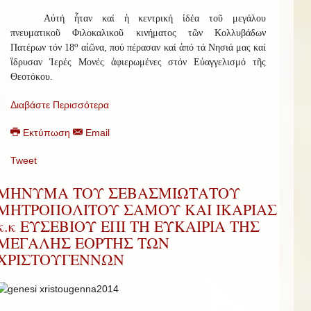
Αὐτή ἦταν καί ἡ κεντρική ἰδέα τοῦ μεγάλου
πνευματικοῦ Φιλοκαλικοῦ κινήματος τῶν Κολλυβάδων
ο
Πατέρων τόν 18
αἰῶνα, πού πέρασαν καί ἀπό τά Νησιά μας καί
ἵδρυσαν Ἱερές Μονές ἀφιερωμένες στόν Εὐαγγελισμό τῆς
Θεοτόκου.
Διαβάστε Περισσότερα
Εκτύπωση
Email
Tweet
ΜΗΝΥΜΑ ΤΟΥ ΣΕΒΑΣΜΙΩΤΑΤΟΥ
ΜΗΤΡΟΠΟΛΙΤΟΥ ΣΑΜΟΥ ΚΑΙ ΙΚΑΡΙΑΣ
κ.κ ΕΥΣΕΒΙΟΥ ΕΠΙ ΤΗ ΕΥΚΑΙΡΙΑ ΤΗΣ
ΜΕΓΑΛΗΣ ΕΟΡΤΗΣ ΤΩΝ
ΧΡΙΣΤΟΥΓΕΝΝΩΝ