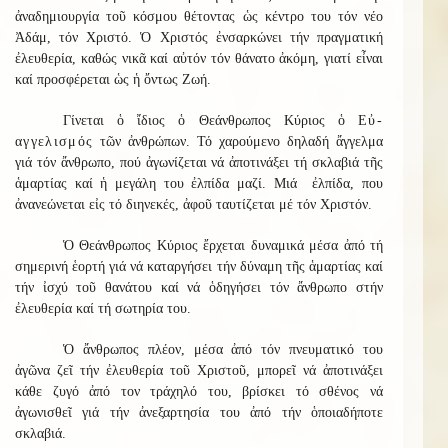
ἀναδημιουργία τοῦ κόσμου θέτοντας ὡς κέντρο του τόν νέο
Ἀδάμ, τόν Χριστό. Ὁ Χριστός ἐνσαρκώνει τήν πραγματική
ἐλευθερία, καθώς νικᾶ καί αὐτόν τόν θάνατο ἀκόμη, γιατί εἶναι
καί προσφέρεται ὡς ἡ ὄντως Ζωή.
Γίνεται ὁ ἴδιος ὁ Θεάνθρωπος Κύριος ὁ
Εὐ-
αγγελισμός
τῶν ἀνθρώπων. Τό χαρούμενο δηλαδή ἄγγελμα
γιά τόν ἄνθρωπο, πού ἀγωνίζεται νά ἀποτινάξει τή σκλαβιά τῆς
ἁμαρτίας καί ἡ μεγάλη του ἐλπίδα μαζί. Μιά ἐλπίδα, που
ἀνανεώνεται εἰς τό διηνεκές, ἀφοῦ ταυτίζεται μέ τόν Χριστόν.
Ὁ Θεάνθρωπος Κύριος ἔρχεται δυναμικά μέσα ἀπό τή
σημερινή ἑορτή γιά νά καταργήσει τήν δύναμη τῆς ἁμαρτίας καί
τήν ἰσχύ τοῦ θανάτου καί νά ὁδηγήσει τόν ἄνθρωπο στήν
ἐλευθερία καί τή σωτηρία του.
Ὁ ἄνθρωπος πλέον, μέσα ἀπό τόν πνευματικό του
ἀγῶνα ζεῖ τήν ἐλευθερία τοῦ Χριστοῦ, μπορεῖ νά ἀποτινάξει
κάθε ζυγό ἀπό τον τράχηλό του, βρίσκει τό σθένος νά
ἀγωνισθεῖ γιά τήν ἀνεξαρτησία του ἀπό τήν ὁποιαδήποτε
σκλαβιά.