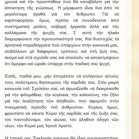
χρονιά καί τήν προσπάθεια πού θά καταβάλετε γιά τήν
ἀπόκτηση τῆς γνώσεως. Ἡ μόρφωση εἶναι ἕνα ἀπό τά
μεγαλύτερα ἀγαθά γιά τόν ἄνθρωπο. Γιά νά
καρποφορήσει, ὅμως, πρέπει νά συνοδεύεται ἀπό
συστηματική μελέτη, σοβαρή ἐργασία ἀλλά καί τήν
καλλιέργεια τῆς ψυχῆς σας. Σ΄ αὐτή τήν ἡλικία
διαμορφώνετε τήν προσωπικότητά σας. Καί δυστυχῶς τά
ἀρνητικά παραδείγματα πού ὑπάρχουν στήν κοινωνία μας,
εἰσβάλλουν μέ διάφορους τρόπους καί στή ζωή σας,
ἀκόμα καί στά σχολεῖα σας καί ἀπειλοῦν νά καταστρέψουν
ὅτι ὄμορφο καί ὡραῖο ὑπάρχει στήν παιδική σας ψυχή.
Ἐσεῖς, παιδιά μου, μήν ἐπιτρέπετε νά συλήσουν αὐτούς
τούς πολύτιμους θησαυρούς τῆς καρδιᾶς σας. Στήν μικρή
κοινωνία τοῦ Σχολείου σας νά ἀγωνίζεσθε νά διακρίνεσθε
γιά τήν φιλομάθεια, τήν εὐγένεια, τήν καλοσύνη, τόν ζῆλο
γιά τήν ἀναζήτηση τῶν ἀληθειῶν, πού ἀφοροῦν στήν
πνευματική πρόοδο τοῦ ἀνθρώπου. Κυρίως ὅμως,
φροντἰστε νά κάνετε Κύριο τῆς καρδιᾶς καί τῆς ζωῆς σας,
τόν παντοδύναμο, τόν αἰώνιο, τόν ἀληθινό ὁδηγό τῶν
νέων, τόν Κύριό μας Ἰησοῦ Χριστό.
Ἡ τοπική μας Ἐκκλησία πάντοτε θά εἶναι συμπαραστάτης