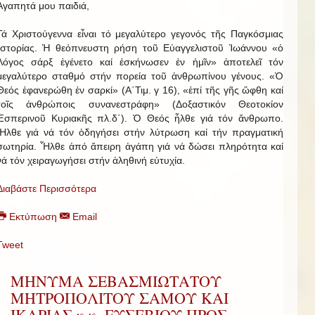
Ἀγαπητά μου παιδιά,
Τά Χριστούγεννα εἶναι τό μεγαλύτερο γεγονός τῆς Παγκόσμιας
Ἱστορίας. Ἡ θεόπνευστη ρήση τοῦ Εὐαγγελιστοῦ Ἰωάννου «ὁ
Λόγος σάρξ ἐγένετο καί ἐσκήνωσεν ἐν ἡμῖν» ἀποτελεῖ τόν
μεγαλύτερο σταθμό στήν πορεία τοῦ ἀνθρωπίνου γένους. «Ὁ
Θεός ἐφανερώθη ἐν σαρκί» (Α΄Τιμ. γ 16), «ἐπί τῆς γῆς ὤφθη καί
τοῖς ἀνθρώποις συνανεστράφη» (Δοξαστικόν Θεοτοκίον
Ἑσπερινοῦ Κυριακῆς πλ.δ΄). Ὁ Θεός ἦλθε γιά τόν ἄνθρωπο.
Ἦλθε γιά νά τόν ὁδηγήσει στήν λύτρωση καί τήν πραγματική
σωτηρία. Ἦλθε ἀπό ἄπειρη ἀγάπη γιά νά δώσει πληρότητα καί
νά τόν χειραγωγήσει στήν ἀληθινή εὐτυχία.
Διαβάστε Περισσότερα
Εκτύπωση
Email
Tweet
ΜΗΝΥΜΑ ΣΕΒΑΣΜΙΩΤΑΤΟΥ
ΜΗΤΡΟΠΟΛΙΤΟΥ ΣΑΜΟΥ ΚΑΙ
ΙΚΑΡΙΑΣ κ.κ. ΕΥΣΕΒΙΟΥ ΠΡΟΣ