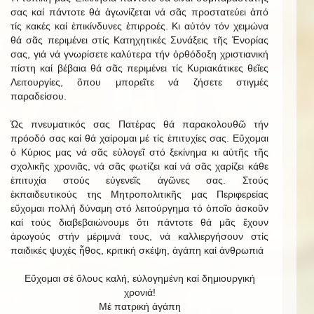
σας καί πάντοτε θά ἀγωνίζεται νά σᾶς προστατεύει ἀπό
τίς κακές καί ἐπικίνδυνες ἐπιρροές. Κι αὐτόν τόν χειμώνα
θά σᾶς περιμένει στίς Κατηχητικές Συνάξεις τῆς Ἐνορίας
σας, γιά νά γνωρίσετε καλύτερα τήν ὀρθόδοξη χριστιανική
πίστη καί βέβαια θά σᾶς περιμένει τίς Κυριακάτικες θεῖες
Λειτουργίες, ὅπου μπορεῖτε νά ζήσετε στιγμές
παραδείσου.
Ὡς πνευματικός σας Πατέρας θά παρακολουθῶ τήν
πρόοδό σας καί θά χαίρομαι μέ τίς ἐπιτυχίες σας. Εὔχομαι
ὁ Κύριος μας νά σᾶς εὐλογεῖ στό ξεκίνημα κι αὐτῆς τῆς
σχολικῆς χρονιᾶς, νά σᾶς φωτίζει καί νά σᾶς χαρίζει κάθε
ἐπιτυχία στούς εὐγενεῖς ἀγῶνες σας. Στούς
ἐκπαιδευτικούς της Μητροπολιτικῆς μας Περιφερείας
εὔχομαι πολλή δύναμη στό λειτούργημα τό ὁποῖο ἀσκοῦν
καί τούς διαβεβαιώνουμε ὅτι πάντοτε θά μᾶς ἔχουν
ἀρωγούς στήν μέριμνά τους, νά καλλιεργήσουν στίς
παιδικές ψυχές ἦθος, κριτική σκέψη, ἀγάπη καί ἀνθρωπιά
Εὔχομαι σέ ὅλους καλή, εὐλογημένη καί δημιουργική
χρονιά!
Μέ πατρική ἀγάπη