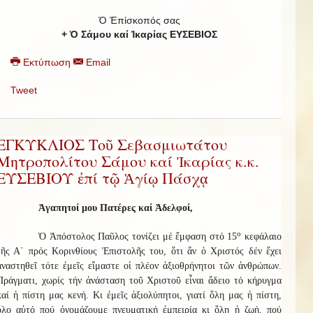
Ὁ Ἐπίσκοπός σας
+ Ὁ Σάμου καί Ἰκαρίας ΕΥΣΕΒΙΟΣ
Εκτύπωση
Email
Tweet
ΕΓΚΥΚΛΙΟΣ Τοῦ Σεβασμιωτάτου
Μητροπολίτου Σάμου καί Ἰκαρίας κ.κ.
ΕΥΣΕΒΙΟΥ ἐπί τῷ Ἁγίῳ Πάσχᾳ
Ἀγαπητοί μου Πατέρες καί Ἀδελφοί,
ο
Ὁ Ἀπόστολος Παῦλος τονίζει μέ ἔμφαση στό 15
κεφάλαιο
τῆς Α΄ πρός Κορινθίους Ἐπιστολῆς του, ὅτι ἄν ὁ Χριστός δέν ἔχει
ἀναστηθεῖ τότε ἐμεῖς εἴμαστε οἱ πλέον ἀξιοθρήνητοι τῶν ἀνθρώπων.
Πράγματι, χωρίς τήν ἀνάσταση τοῦ Χριστοῦ εἶναι ἄδειο τό κήρυγμα
καί ἡ πίστη μας κενή. Κι ἐμεῖς ἀξιολύπητοι, γιατί ὅλη μας ἡ πίστη,
ὅλο αὐτό πού ὀνομάζουμε πνευματική ἐμπειρία κι ὅλη ἡ ζωή, πού