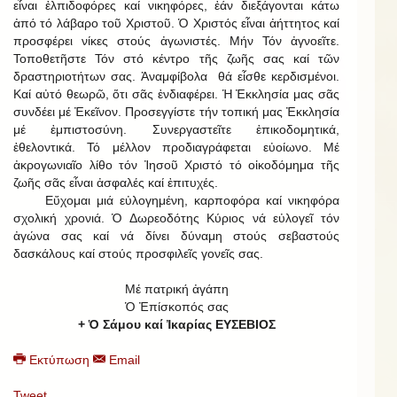
εἶναι ἐλπιδοφόρες καί νικηφόρες, ἐάν διεξάγονται κάτω
ἀπό τό λάβαρο τοῦ Χριστοῦ. Ὁ Χριστός εἶναι ἀήττητος καί
προσφέρει νίκες στούς ἀγωνιστές. Μήν Τόν ἀγνοεῖτε.
Τοποθετῆστε Τόν στό κέντρο τῆς ζωῆς σας καί τῶν
δραστηριοτήτων σας. Ἀναμφίβολα θά εἶσθε κερδισμένοι.
Καί αὐτό θεωρῶ, ὅτι σᾶς ἐνδιαφέρει. Ἡ Ἐκκλησία μας σᾶς
συνδέει μέ Ἐκεῖνον. Προσεγγίστε τήν τοπική μας Ἐκκλησία
μέ ἐμπιστοσύνη. Συνεργαστεῖτε ἐπικοδομητικά,
ἐθελοντικά. Τό μέλλον προδιαγράφεται εὐοίωνο. Μέ
ἀκρογωνιαῖο λίθο τόν Ἰησοῦ Χριστό τό οἰκοδόμημα τῆς
ζωῆς σᾶς εἶναι ἀσφαλές καί ἐπιτυχές.
Εὔχομαι μιά εὐλογημένη, καρποφόρα καί νικηφόρα
σχολική χρονιά. Ὁ Δωρεοδότης Κύριος νά εὐλογεῖ τόν
ἀγώνα σας καί νά δίνει δύναμη στούς σεβαστούς
δασκάλους καί στούς προσφιλεῖς γονεῖς σας.
Μέ πατρική ἀγάπη
Ὁ Ἐπίσκοπός σας
+ Ὁ Σάμου καί Ἰκαρίας ΕΥΣΕΒΙΟΣ
Εκτύπωση
Email
Tweet