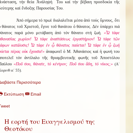
Ἀνάσταση, τήν θεία Ἀνάληψή Του καί τήν βέβαιη προσδοκία τῆς
δεύτερης καί ἔνδοξης Παρουσίας Του.
Ἀπό σήμερα τό πρωϊ διαλαλεῖται μέσα ἀπό τούς ὕμνους, ὅτι
ὁ θάνατος τοῦ Χριστοῦ, ἔγινε τοῦ θανάτου ὁ θάνατος. Δέν ὑπάρχει πιά
θάνατος παρά μόνο μετάβαση ἀπό τόν θάνατο στή ζωή.
«Ὦ τάφε
ἀθανασίας χωρίον! Ὦ τάφε ἀναστάσεως ἐργαστήριον! Ὦ τάφε τῶν
τάφων κατάλυσις! Ὦ τάφε ἐν ᾧ θάνατος παύεται! Ὦ τάφε ἐν ᾧ ζωή
φύεται πέρας οὐκ ἔχουσα!»
ἀναφωνεῖ ὁ Μ. Ἀθανάσιος καί ἡ φωνή του
ἀποτελεῖ τόν ἀντίλαλο τῆς θριαμβευτικῆς φωνῆς τοῦ Ἀποστόλου
Παύλου
«Ποῦ σου, θάνατε, τό κέντρον; Ποῦ σου ἅδη, τό νίκος;»
(Α΄
Κορινθ ιε΄ 55).
Διαβάστε Περισσότερα
Εκτύπωση
Email
Tweet
Η εορτή του Ευαγγελισμού της
Θεοτόκου