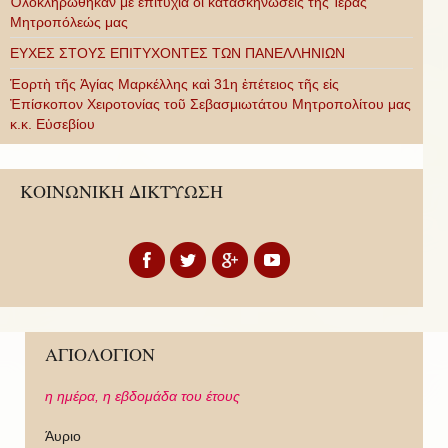
Ὁλοκληρώθηκαν μὲ ἐπιτυχία οἱ κατασκηνώσεις τῆς Ἱερᾶς
Μητροπόλεώς μας
ΕΥΧΕΣ ΣΤΟΥΣ ΕΠΙΤΥΧΟΝΤΕΣ ΤΩΝ ΠΑΝΕΛΛΗΝΙΩΝ
Ἑορτὴ τῆς Ἁγίας Μαρκέλλης καὶ 31η ἐπέτειος τῆς εἰς
Ἐπίσκοπον Χειροτονίας τοῦ Σεβασμιωτάτου Μητροπολίτου μας
κ.κ. Εὐσεβίου
ΚΟΙΝΩΝΙΚΗ ΔΙΚΤΥΩΣΗ
ΑΓΙΟΛΟΓΙΟΝ
η ημέρα,
η εβδομάδα του έτους
Άυριο