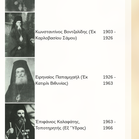
Κωνσταντίνος Βοντζαλίδης (Έκ
1903 -
Καρλοβασίου Σάμου)
1926
Ειρηναίος Παπαμιχαήλ (Έκ
1926 -
Κατιρλι Βιθυνίας)
1963
Έπιφάνιος Καλαφάτης,
1963 -
Τοποτηρητής (Εξ 'Ύδρας)
1966