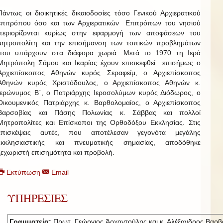
Πάντως οι διοικητικές δικαιοδοσίες τόσο Γενικού Αρχιερατικού
επιτρόπου όσο και των Αρχιερατικών Επιτρόπων του νησιού
περιορίζονται κυρίως στην εφαρμογή των αποφάσεων του
μητροπολίτη και την επισήμανση των τοπικών προβλημάτων
που υπάρχουν στα διάφορα χωριά. Μετά το 1970 τη Ιερά
Μητρόπολη Σάμου και Ικαρίας έχουν επισκεφθεί επισήμως ο
Αρχιεπίσκοπος Αθηνών κυρός Σεραφείμ, ο Αρχιεπίσκοπος
Αθηνών κυρός Χριστόδουλος, ο Αρχιεπίσκοπος Αθηνών κ.
Ιερώνυμος Β΄, ο Πατριάρχης Ιεροσολύμων κυρός Διόδωρος, ο
Οικουμενικός Πατριάρχης κ. Βαρθολομαίος, ο Αρχιεπίσκοπος
Βαρσοβίας και Πάσης Πολωνίας κ. Σάββας και πολλοί
Μητροπολίτες και Επίσκοποι της Ορθοδόξου Εκκλησίας. Στις
επισκέψεις αυτές, που αποτέλεσαν γεγονότα μεγάλης
εκκλησιαστικής και πνευματικής σημασίας, αποδόθηκε
ξεχωριστή επισημότητα και προβολή.
Εκτύπωση
Email
ΥΠΗΡΕΣΙΕΣ
Γραμματεία:
Πρωτ. Γεώργιος Ἀρχοντούλης και κ. Αλέξανδρος Βαρβ