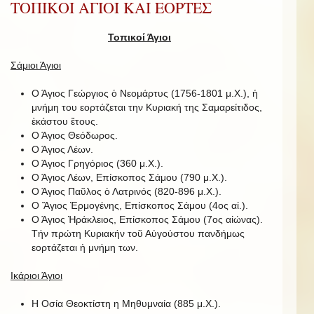
ΤΟΠΙΚΟΙ ΑΓΙΟΙ ΚΑΙ ΕΟΡΤΕΣ
Τοπικοί Άγιοι
Σάμιοι Άγιοι
Ο Άγιος Γεώργιος ὁ Νεομάρτυς (1756-1801 μ.Χ.), ἡ
μνήμη του εορτάζεται την Κυριακή της Σαμαρείτιδος,
ἑκάστου ἔτους.
Ο Άγιος Θεόδωρος.
Ο Άγιος Λέων.
Ο Άγιος Γρηγόριος (360 μ.Χ.).
Ο Άγιος Λέων, Επίσκοπος Σάμου (790 μ.Χ.).
Ο Άγιος Παῦλος ὁ Λατρινός (820-896 μ.Χ.).
Ο Ἅγιος Ἑρμογένης, Επίσκοπος Σάμου (4ος αἰ.).
Ο Άγιος Ἡράκλειος, Επίσκοπος Σάμου (7ος αἰώνας).
Τήν πρώτη Κυριακήν τοῦ Αὐγούστου πανδήμως
εορτάζεται ἡ μνήμη των.
Ικάριοι Άγιοι
Η Οσία Θεοκτίστη η Μηθυμναία (885 μ.Χ.).