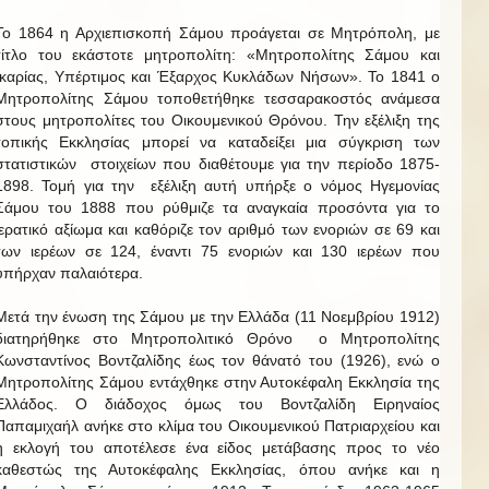
Το 1864 η Αρχιεπισκοπή Σάμου προάγεται σε Μητρόπολη, με
τίτλο του εκάστοτε μητροπολίτη: «Μητροπολίτης Σάμου και
Ικαρίας, Υπέρτιμος και Έξαρχος Κυκλάδων Νήσων». Το 1841 ο
Μητροπολίτης Σάμου τοποθετήθηκε τεσσαρακοστός ανάμεσα
στους μητροπολίτες του Οικουμενικού Θρόνου. Την εξέλιξη της
τοπικής Εκκλησίας μπορεί να καταδείξει μια σύγκριση των
στατιστικών στοιχείων που διαθέτουμε για την περίοδο 1875-
1898. Τομή για την εξέλιξη αυτή υπήρξε ο νόμος Ηγεμονίας
Σάμου του 1888 που ρύθμιζε τα αναγκαία προσόντα για το
ιερατικό αξίωμα και καθόριζε τον αριθμό των ενοριών σε 69 και
των ιερέων σε 124, έναντι 75 ενοριών και 130 ιερέων που
υπήρχαν παλαιότερα.
Μετά την ένωση της Σάμου με την Ελλάδα (11 Νοεμβρίου 1912)
διατηρήθηκε στο Μητροπολιτικό Θρόνο ο Μητροπολίτης
Κωνσταντίνος Βοντζαλίδης έως τον θάνατό του (1926), ενώ ο
Μητροπολίτης Σάμου εντάχθηκε στην Αυτοκέφαλη Εκκλησία της
Ελλάδος. Ο διάδοχος όμως του Βοντζαλίδη Ειρηναίος
Παπαμιχαήλ ανήκε στο κλίμα του Οικουμενικού Πατριαρχείου και
η εκλογή του αποτέλεσε ένα είδος μετάβασης προς το νέο
καθεστώς της Αυτοκέφαλης Εκκλησίας, όπου ανήκε και η