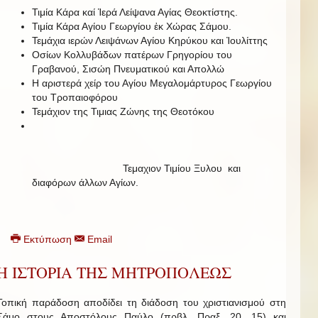
Τιμία Κάρα καί Ἱερά Λείψανα Αγίας Θεοκτίστης.
Τιμία Κάρα Αγίου Γεωργίου ἐκ Χώρας Σάμου.
Τεμάχια ιερών Λειψάνων Αγίου Κηρύκου και Ἰουλίττης
Οσίων Κολλυβάδων πατέρων Γρηγορίου του
Γραβανού, Σισώη Πνευματικού και Απολλώ
Η αριστερά χείρ του Αγίου Μεγαλομάρτυρος Γεωργίου
του Τροπαιοφόρου
Τεμάχιον της Τιμιας Ζώνης της Θεοτόκου
Τεμαχιον Τιμίου Ξυλου και
διαφόρων άλλων Αγίων.
Εκτύπωση
Email
Η ΙΣΤΟΡΙΑ ΤΗΣ ΜΗΤΡΟΠΟΛΕΩΣ
Τοπική παράδοση αποδίδει τη διάδοση του χριστιανισμού στη
Σάμο στους Αποστόλους Παύλο (πρβλ. Πραξ. 20, 15) και