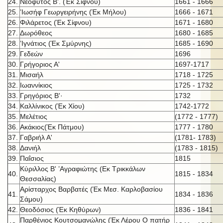
24.
Νεόφυτος Β'. (Έκ Σίφνου)
1661 - 1666
25.
’Ιωσήφ Γεωργειρήνης (Έκ Μήλου)
1666 - 1671
26.
Φιλάρετος (Έκ Σίφνου)
1671 - 1680
27.
Δωρόθεος
1680 - 1685
28.
’Ιγνάτιος (Έκ Σμύρνης)
1685 - 1690
29.
Γεδεών
1696
30.
Γρήγοριος Α'
1697-1717
31.
Μισαήλ
1718 - 1725
32.
Ιωαννίκιος
1725 - 1732
33.
Γρηγόριος Β'·
1732
34.
Καλλίνικος (Έκ Χίου)
1742-1772
35.
Μελέτιος
(1772 - 1777)
36.
Ακάκιος(Έκ Πάτμου)
1777 - 1780
37.
Γαβριήλ Α'
(1781- 1783)
38.
Δανιήλ
(1783 - 1815)
39.
Παΐσιος
1815
Κύριλλος Β' ’Αγραφιώτης (Εκ Τρικκάλων
40.
1815 - 1834
Θεσσαλίας)
Αρίσταρχος Βαρβατές (Έκ Μεσ. Καρλοβασίου
41.
1834 - 1836
Σάμου)
42.
Θεοδόσιος (Έκ Κηθύρων)
1836 - 1841
Παρθένιος Κουτσομανώλης (Έκ Λέρου Ο πατήρ