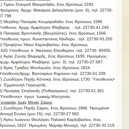
1) Τιμίου Σταυροῦ Μαυρατζαῖοι, ἔτος ἱδρύσεως 1592.
Ἡγούμενος: Ἀρχιμ. Μακάριος Δελιογλάνης (μον. 6), τηλ. 22730-
37.798.
2) Μεγάλης Παναγίας Κουμαραδαῖοι, ἔτος ἱδρύσεως 1586.
Υπέθυνος Αρχιμ. Αμφιλόχιος Φλεβάρης , τηλ. 22730-41.249.
3) Παναγίας Βροντιανῆς (Βουρλιῶτες), ἔτος ἱδρύσεως 1566.
Υπεύθυνος πρωτ. Κωνσταντίνος Λάνδορυ , τηλ. 22730-93.255.
4) Προφήτου Ἠλιού Καρλοβασίου, ἔτος ἱδρύσεως
1625.Υπεύθυνος π. Νικόλαος Ελευθερίου τηλ. 22730- 89355.
5) Ἁγίας Ζώνης Βλαμαρῆς, ἔτος ἱδρύσεως 1695. Ηγούμενος :
Ἀρχιμ. Αμφιλόχιος Φλεβάρης (μον. 3), τηλ. 22730-27.587.
6) Ἁγίας Τριάδος Μυτιληνιῶν, ἔτος ἱδρύσεως 1824.
ὙπεύθυνοςΑρχιμ. Βησσαρίων Κηρύκου-τηλ. 22730-51.339.
7) Ζωοδόχου Πηγῆς Κότσικα, ἔτος ἱδρύσεως 1730. Ὑπεύθυνος•
π. Ἐμμανουήλ Γιαγουρτᾶς.
8) Παναγίας Σπηλιανῆς (Πυθαγόρειον), τηλ. 22730-61.361.
῾Υπεύθυνος• πρωτ. Ιωακείμ Μοσχονάς
Γυναικείες Ιερές Μονές Σάμου
1) Ζωοδόχου Πηγῆς Σάμου, ἔτος ἱδρύσεως 1866. Ἡγουμένη•
Μοναχή Ευνίκη (μον.15), τηλ. 22730-27.582.
2) Ἁγίου Ἰωάννου Θεολόγου Παλαιοῦ Καρλοβασίου, ἔτος
ἱδρύσεως 1823. Ἡγουμένη: Μαριάμ Μοναχή, τηλ. 22730-32.219.