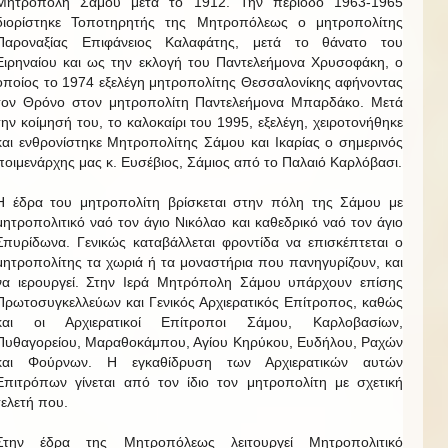
Μητρόπολη Σάμου μετά το 1912. Την περίοδο 1963-1965
διορίστηκε Τοποτηρητής της Μητροπόλεως ο μητροπολίτης
Παροναξίας Επιφάνειος Καλαφάτης, μετά το θάνατο του
Ειρηναίου και ως την εκλογή του Παντελεήμονα Χρυσοφάκη, ο
οποίος το 1974 εξελέγη μητροπολίτης Θεσσαλονίκης αφήνοντας
τον Θρόνο στον μητροπολίτη Παντελεήμονα Μπαρδάκο. Μετά
την κοίμησή του, το καλοκαίρι του 1995, εξελέγη, χειροτονήθηκε
και ενθρονίστηκε Μητροπολίτης Σάμου και Ικαρίας ο σημερινός
ποιμενάρχης μας κ. Ευσέβιος, Σάμιος από το Παλαιό Καρλόβασι.
Η έδρα του μητροπολίτη βρίσκεται στην πόλη της Σάμου με
μητροπολιτικό ναό τον άγιο Νικόλαο και καθεδρικό ναό τον άγιο
Σπυρίδωνα. Γενικώς καταβάλλεται φροντίδα να επισκέπτεται ο
μητροπολίτης τα χωριά ή τα μοναστήρια που πανηγυρίζουν, και
να ιερουργεί. Στην Ιερά Μητρόπολη Σάμου υπάρχουν επίσης
Πρωτοσυγκελλεύων και Γενικός Αρχιερατικός Επίτροπος, καθώς
και οι Αρχιερατικοί Επίτροποι Σάμου, Καρλοβασίων,
Πυθαγορείου, Μαραθοκάμπου, Αγίου Κηρύκου, Ευδήλου, Ραχών
και Φούρνων. Η εγκαθίδρυση των Αρχιερατικών αυτών
Επιτρόπων γίνεται από τον ίδιο τον μητροπολίτη με σχετική
τελετή που.
Στην έδρα της Μητροπόλεως λειτουργεί Μητροπολιτικό