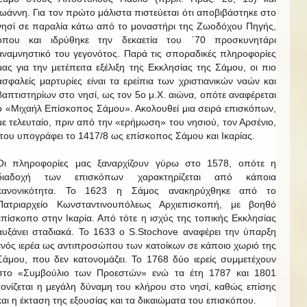
Ιωάννη. Για τον πρώτο μάλιστα πιστεύεται ότι αποβιβάστηκε στο
νησί σε παραλία κάτω από το μοναστήρι της Ζωοδόχου Πηγής,
όπου και ιδρύθηκε την δεκαετία του ΄70 προσκυνητάρι
αναμνηστικό του γεγονότος. Παρά τις σποραδικές πληροφορίες
μας για την μετέπειτα εξέλιξη της Εκκλησίας της Σάμου, οι πιο
ασφαλείς μαρτυρίες είναι τα ερείπια των χριστιανικών ναών και
βαπτιστηρίων στο νησί, ως τον 5ο μ.Χ. αιώνα, οπότε αναφέρεται
ο «Μιχαήλ Επίσκοπος Σάμου». Ακολουθεί μια σειρά επισκόπων,
με τελευταίο, πριν από την «ερήμωση» του νησιού, τον Αρσένιο,
που υπογράφει το 1417/8 ως επίσκοπος Σάμου και Ικαρίας.
Οι πληροφορίες μας ξαναρχίζουν γύρω στο 1578, οπότε η
διαδοχή των επισκόπων χαρακτηρίζεται από κάποια
κανονικότητα. Το 1623 η Σάμος ανακηρύχθηκε από το
Πατριαρχείο Κωνσταντινουπόλεως Αρχιεπισκοπή, με βοηθό
επίσκοπο στην Ικαρία. Από τότε η ισχύς της τοπικής Εκκλησίας
αυξάνει σταδιακά. Το 1633 ο S.Stochove αναφέρει την ύπαρξη
ενός ιερέα ως αντιπροσώπου των κατοίκων σε κάποιο χωριό της
Σάμου, που δεν κατονομάζει. Το 1768 δύο ιερείς συμμετέχουν
στο «Συμβούλιο των Προεστών» ενώ τα έτη 1787 και 1801
τονίζεται η μεγάλη δύναμη του κλήρου στο νησί, καθώς επίσης
και η έκταση της εξουσίας και τα δικαιώματα του επισκόπου.