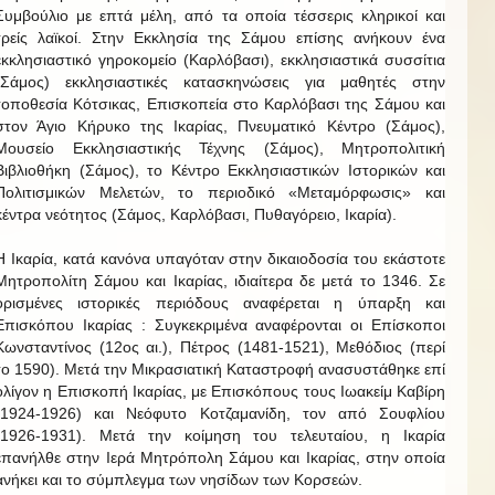
Συμβούλιο με επτά μέλη, από τα οποία τέσσερις κληρικοί και
τρείς λαϊκοί. Στην Εκκλησία της Σάμου επίσης ανήκουν ένα
εκκλησιαστικό γηροκομείο (Καρλόβασι), εκκλησιαστικά συσσίτια
(Σάμος) εκκλησιαστικές κατασκηνώσεις για μαθητές στην
τοποθεσία Κότσικας, Επισκοπεία στο Καρλόβασι της Σάμου και
στον Άγιο Κήρυκο της Ικαρίας, Πνευματικό Κέντρο (Σάμος),
Μουσείο Εκκλησιαστικής Τέχνης (Σάμος), Μητροπολιτική
Βιβλιοθήκη (Σάμος), το Κέντρο Εκκλησιαστικών Ιστορικών και
Πολιτισμικών Μελετών, το περιοδικό «Μεταμόρφωσις» και
κέντρα νεότητος (Σάμος, Καρλόβασι, Πυθαγόρειο, Ικαρία).
Η Ικαρία, κατά κανόνα υπαγόταν στην δικαιοδοσία του εκάστοτε
Μητροπολίτη Σάμου και Ικαρίας, ιδιαίτερα δε μετά το 1346. Σε
ορισμένες ιστορικές περιόδους αναφέρεται η ύπαρξη και
Επισκόπου Ικαρίας : Συγκεκριμένα αναφέρονται οι Επίσκοποι
Κωνσταντίνος (12ος αι.), Πέτρος (1481-1521), Μεθόδιος (περί
το 1590). Μετά την Μικρασιατική Καταστροφή ανασυστάθηκε επί
ολίγον η Επισκοπή Ικαρίας, με Επισκόπους τους Ιωακείμ Καβίρη
(1924-1926) και Νεόφυτο Κοτζαμανίδη, τον από Σουφλίου
(1926-1931). Μετά την κοίμηση του τελευταίου, η Ικαρία
επανήλθε στην Ιερά Μητρόπολη Σάμου και Ικαρίας, στην οποία
ανήκει και το σύμπλεγμα των νησίδων των Κορσεών.