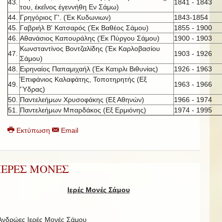
43.
1841 - 1843
του, έκεΐνος έγεννήθη Εν Σάμω)
44.
Γρηγόριος Γ'. (Έκ Κυδωνιων)
1843-1854
45.
Γαβριήλ Β' Κατσαρός (Έκ Βαθέος Σάμου)
1855 - 1900
46.
Αθανάσιος Καπουράλης (Έκ Πύργου Σάμου)
1900 - 1903
Κωνσταντίνος Βοντζαλίδης (Έκ Καρλοβασίου
47.
1903 - 1926
Σάμου)
48.
Ειρηναίος Παπαμιχαήλ (Έκ Κατιρλι Βιθυνίας)
1926 - 1963
Έπιφάνιος Καλαφάτης, Τοποτηρητής (Εξ
49.
1963 - 1966
'Ύδρας)
50.
Παντελεήμων Χρυσοφάκης (Εξ Αθηνών)
1966 - 1974
51.
Παντελεήμων Μπαρδάκος (Εξ Ερμιόνης)
1974 - 1995
Εκτύπωση
Email
ΙΕΡΕΣ ΜΟΝΕΣ
Ιερές Μονές Σάμου
Ανδρώες Ιερές Μονές Σάμου