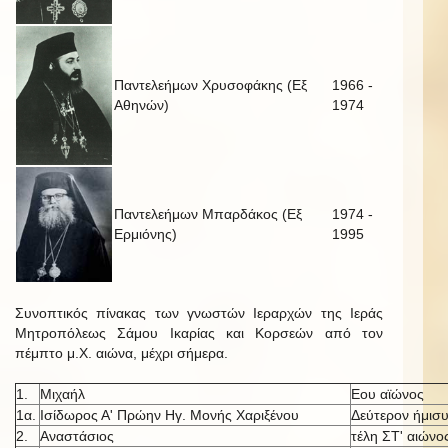
Παντελεήμων Χρυσοφάκης (Εξ
1966 -
Αθηνών)
1974
Παντελεήμων Μπαρδάκος (Εξ
1974 -
Ερμιόνης)
1995
Συνοπτικός πίνακας των γνωστών Ιεραρχών της Ιεράς
Μητροπόλεως Σάμου Ικαρίας και Κορσεών από τον
πέμπτο μ.Χ. αιώνα, μέχρι σήμερα.
1.
Μιχαήλ
Εου αϊώνος
1α.
Ισίδωρος Α' Πρώην Ηγ. Μονής Χαριξένου
Δεύτερον ήμισυ
2.
Αναστάσιος
τέλη ΣΤ' αιώνο