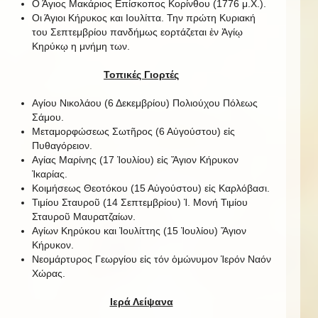
Ο Άγιος Μακάριος Επίσκοπος Κορίνθου (1776 μ.Χ.).
Οι Άγιοι Κήρυκος και Ιουλίττα. Την πρώτη Κυριακή
του Σεπτεμβρίου πανδήμως εορτάζεται ἐν Ἁγίῳ
Κηρύκῳ η μνήμη των.
Τοπικές Γιορτές
Αγίου Νικολάου (6 Δεκεμβρίου) Πολιούχου Πόλεως
Σάμου.
Μεταμορφώσεως Σωτῆρος (6 Αὐγούστου) εἰς
Πυθαγόρειον.
Αγίας Μαρίνης (17 Ἰουλίου) εἰς Ἅγιον Κήρυκον
Ἰκαρίας.
Κοιμήσεως Θεοτόκου (15 Αὐγούστου) εἰς Καρλόβασι.
Τιμίου Σταυροῦ (14 Σεπτεμβρίου) Ἱ. Μονή Τιμίου
Σταυροῦ Μαυρατζαίων.
Αγίων Κηρύκου και Ἰουλίττης (15 Ἰουλίου) Ἅγιον
Κήρυκον.
Νεομάρτυρος Γεωργίου εἰς τόν ὁμώνυμον Ἱερόν Ναόν
Χώρας.
Ιερά Λείψανα