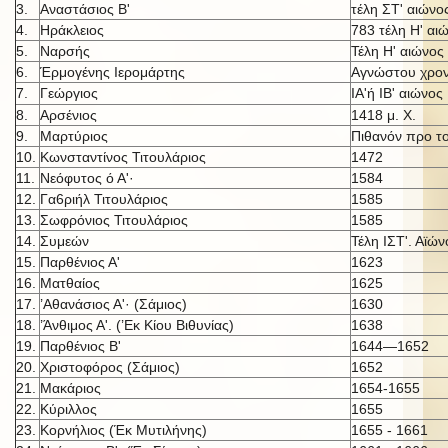
3.
Αναστάσιος Β'
τέλη ΣΤ' αιώνο
4.
Ηράκλειος
783 τέλη Η' αι
5.
Ναρσής
Τέλη Η' αιώνος
6.
Έρμογένης Ιερομάρτης
Αγνώστου χρον
7.
Γεώργιος
ΙΑ'ή IB' αι
ώνος
8.
Αρσένιος
1418 μ. X.
9.
Μαρτύριος
Πιθανόν προ τ
10.
Κωνσταντίνος Τιτουλάριος
1472
11.
Νεόφυτος ό Α'·
1584
12.
Γα6ριήλ Τιτουλάριος
1585
13.
Σωφρόνιος Τιτουλάριος
1585
14.
Συμεών
Τέλη ΙΣΤ'. Αϊών
15.
Παρθένιος Α'
1623
16.
Ματθαίος
1625
17.
’Αθανάσιος Α'· (Σάμιος)
1630
18.
’Άνθιμος Α'. (’Εκ Κίου Βιθυνίας)
1638
19.
Παρθένιος Β'
1644—1652
20.
Χριστοφόρος (Σάμιος)
1652
21.
Μακάριος
1654-1655
22.
Κύριλλος
1655
23.
Κορνήλιος (Έκ Μυτιλήνης)
1655 - 1661