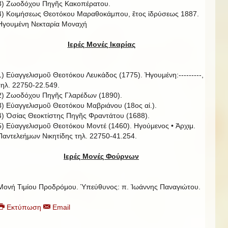
3) Ζωοδόχου Πηγῆς Κακοπέρατου.
4) Κοιμήσεως Θεοτόκου Μαραθοκάμπου, ἔτος ἱδρύσεως 1887.
Ηγουμένη Νεκταρία Μοναχή
Ιερές Μονές Ικαρίας
1) Εὐαγγελισμοῦ Θεοτόκου Λευκάδος (1775). Ἡγουμένη:---------,
τηλ. 22750-22.549.
2) Ζωοδόχου Πηγῆς Γλαρέδων (1890).
3) Εὐαγγελισμοῦ Θεοτόκου Μαβριάνου (18ος αἰ.).
4) Ὁσίας Θεοκτίστης Πηγῆς Φραντάτου (1688).
5) Εὐαγγελισμοῦ Θεοτόκου Μοντέ (1460). Ηγούμενος • Ἀρχιμ.
Παντελεήμων Νικητίδης τηλ. 22750-41.254.
Ιερές Μονές Φούρνων
Μονή Τιμίου Προδρόμου. Ὑπεύθυνος: π. Ἰωάννης Παναγιώτου.
Εκτύπωση
Email