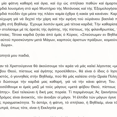
 μία φάτνη καθαρή καί άγια, καί όχι ώς σπήλαιο παθών καί άμαρτι
ρδιά λουσμένη στό ιερό Μυστήριο τής Μετάνοιας καί τής Έξομολογήσε
ρδιά πούδέν έχει μέσα της πλέον καμία έχθρα ή κακία γιά κανέναν. Καρ
ρύχωρη γιά νά δεχτεί τήν χάρη καί τήν ειρήνη τού ούράνιου βασιλιά 
έχθη στή Βηθλεέμ. Έχουμε λοιπόν εμείς μιά τέτοια καρδιά; Τήν καθαρίσα
ν στολίσαμε μέ τίς άρετές τής άγάπης, τής πίστεως, τής φιλανθρωπίας, 
στείας; Τέτοια καρδιά ζητάει άπό έμάς ό Κύριος. «Σπεύσωμεν εν Βηθλε
ς αύτοϋ προσκύνησιν μετά Μάγων, καρπούς άριστων πράξεων, κομιοϋν
 δώρα».
απητά μου παιδιά,
αν τά Χριστούγεννα θά άκούσουμε τόν ιερέα νά μάς καλεί λέγοντας «μ
βου Θεού, πίστεως καί άγάπης προσέλθετε», θά είναι ό ίδιος ό Ιησ
ιστός, ό γεννηθείς στήν Βηθλεέμ, πού θά μάς καλέσει στήν Ωραία Πύλη
ύ δώσουμε τήν καρδιά μας καθαρή, γιά νά τήν κάνει φάτνη Του.
οσέλθουμε κι έμείς μαζί μέ τούς μάγους «μετά φόβου Θεού, πίστεως 
άπης». Εκεί τελειώνει ή δική μας πορεία. Τί περιμένουμε; Άς ξεκινήσου
δρόμος είναι άνοικτός, τόν άνοιξαν οί μάγοι. Ή έλπίδα τών μάγων έγινε 
ς πραγματικότητα. Το άστέρι, ή φάτνη, τό σπήλαιο, ή Βηθλεέμ, είναι τ
μπρά, όπως τότε, είναι ή Εκκλησία μας.