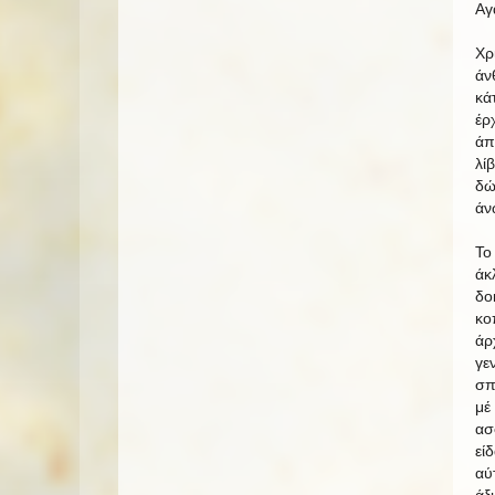
Αγ
Χρ
άν
κά
έρ
άπ
λί
δώ
άν
Το
άκ
δο
κο
άρ
γε
σπ
μέ
ασ
εί
αύ
άξ