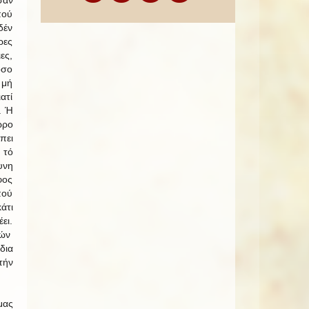
πού
δέν
ρες
ες,
όσο
 μή
ατί
. Ή
ώρο
πει
 τό
υνη
φος
πού
άτι
ει.
τών
δια
τήν
μας