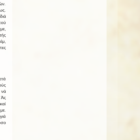
ών.
ως.
διά
πού
με,
τής
έμ,
τες
ετά
ούς
 νά
 Άς
καί
με.
γιά
όσο