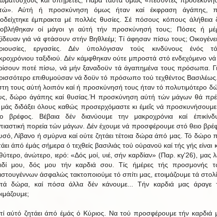
τώ». Αύτή ή προσκύνηση όμως ήταν καί έκφραση άγάπης, 
οδείχτηκε έμπρακτα μέ πολλές θυσίες. Σέ πόσους κόπους άλήθεια 
οβλήθηκαν οί μάγοι γι αύτή τήν προσκύνησή τους; Πόσες ή μέ
ξίδευαν γιά νά φτάσουν στήν Βηθλεέμ; Τί άφησαν πίσω τους; Οικογένει
ριουσίες, εργασίες. Δέν ύπολόγισαν τούς κινδύνους ένός τ
κροχρόνιου ταξιδιού. Δέν κάμφθηκαν ούτε μπροστά στό ενδεχόμενο νά
ρίσουν ποτέ πίσω, νά μήν ξαναδοϋν τά άγαπημένα τους πρόσωπα. Γι
ρισσότερο επιθυμούσαν νά δοϋν τό πρόσωπο τού τεχθέντος Βασιλέως
στη τους αύτή λοιπόν καί ή προσκύνησή τους ήταν τό πολυτιμότερο δ
υς, δώρο άγάπης καί θυσίας.Ή προσκύνηση αύτή τών μάγων θά πρέ
 μάς διδάξει όλους καθώς προσερχόμαστε κι έμεΐς νά προσκυνήσουμε
ίο βρέφος. Βέβαια δέν διανύουμε την μακροχρόνια καί έπικίνδ
πιαστική πορεία τών μάγων. Δέν έχουμε νά προσφέρουμε στό θειο βρέ
υσό, Λίβανο ή σμύρνα καί ούτε ζητάει τέτοια δώρα άπό μας. Τό δώρο 
τάει άπό έμάς σήμερα ό τεχθείς βασιλιάς τού ούρανοϋ καί τής γής είναι κ
θύτερο, άνώτερο, ιερό: «Δός μοί, υιέ, σήν καρδίαν» (Παρ. κγ'26), μας λέ
ιδί μου, δός μου τήν καρδιά σου. Τίς ήμέρες τής προσμονής 
ιστουγέννων άσφαλώς τακτοποιούμε τό σπίτι μας, ετοιμάζουμε τά στολί
ίτά δώρα, καί πόσα άλλα δέν κάνουμε... Τήν καρδιά μας άραγε 
οιμάζουμε;
ατί αύτό ζητάει άπό έμάς ό Κύριος. Να τού προσφέρουμε τήν καρδιά 