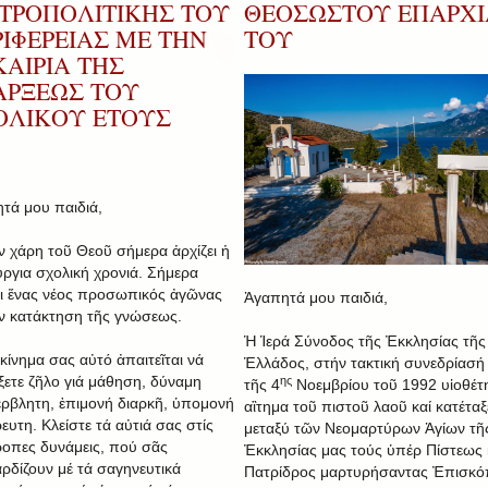
ΤΡΟΠΟΛΙΤΙΚΗΣ ΤΟΥ
ΘΕΟΣΩΣΤΟΥ ΕΠΑΡΧΙ
ΙΦΕΡΕΙΑΣ ΜΕ ΤΗΝ
ΤΟΥ
ΑΙΡΙΑ ΤΗΣ
ΑΡΞΕΩΣ ΤΟΥ
ΟΛΙΚΟΥ ΕΤΟΥΣ
τά μου παιδιά,
ν χάρη τοῦ Θεοῦ σήμερα ἀρχίζει ἡ
ύργια σχολική χρονιά. Σήμερα
ει ἕνας νέος προσωπικός ἀγῶνας
Ἀγαπητά μου παιδιά,
ήν κατάκτηση τῆς γνώσεως.
Ἡ Ἱερά Σύνοδος τῆς Ἐκκλησίας τῆς
εκίνημα σας αὐτό ἀπαιτεῖται νά
Ἑλλάδος, στήν τακτική συνεδρίασή 
ίξετε ζῆλο γιά μάθηση, δύναμη
ης
τῆς 4
Νοεμβρίου τοῦ 1992 υἱοθέτ
ρβλητη, ἐπιμονή διαρκῆ, ὑπομονή
αἲτημα τοῦ πιστοῦ λαοῦ καί κατέταξ
ευτη. Κλείστε τά αὐτιά σας στίς
μεταξύ τῶν Νεομαρτύρων Ἁγίων τῆ
ροπες δυνάμεις, πού σᾶς
Ἐκκλησίας μας τούς ὑπέρ Πίστεως 
ρδίζουν μέ τά σαγηνευτικά
Πατρίδρος μαρτυρήσαντας Ἐπισκ