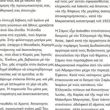
ατά τους καί μέ σκοπό τήν
καί τούς μετ’ αὐτῶν σφαγιασθέντας
μηση τῆς προσωπικότητάς σας,
κληρικοῦς καί λαϊκοῦς καί ἃπαντας 
αθησιακή σας ἀποτυχία.
«ἐκ τῆς θλίψεως τῆς μεγάλης ἐκείνη
ἀποκαρτερήσαντας», κατά τήν
ήν ἐπιτυχῆ ἔκβαση τοῦ ἀγῶνα γιά
Μικρασιατική καταστροφή τοῦ 1922
ηση γνώσεων καί ἤθους χρειάζεται
ἀπό ὅλα ἐλπίδα. Ἡ ἐλπίδα
Ἡ Σάμος εἶχε ἀνέκαθεν στενότατου
κεται στό σχολεῖο, πού λέγεται
δεσμούς μέ τόν Ἑλληνισμό τῆς Μικ
σία. Στήν φιλόστοργη μητέρα μας
Ἀσίας, ἀφοῦ κατά τήν ἀρχαιότητα ἀ
σία, ὑπάρχει ὁ Μοναδικός Χορηγός
στήν περίφημη Ἰωνική Δωδεκάπολη
στείρευτης καί ἀκατανίκητης
ἀργότερα κατά τούς Βυζαντινούς χ
ας, πού εἶναι ὁ Κύριός μας Ἰησοῦς
ἀποτελοῦσε τήν ἒδρα τοῦ θέματος 
ός. Ἐκεῖνος μᾶς βεβαιώνει μέ τήν
Σάμου πού περιλάμβανε καί τά
 Του, μᾶς στηρίζει στόν ἀγῶνα μας,
Μικρασιατικά παράλια ἀπό τόν κόλ
δηγεῖ ἀλάθητα νά ὑπερπηδήσουμε
τοῦ Ἀδραμυττίου μέχρι τήν περιοχή
σκολίες καί τά ἐμπόδια, κι ἄν
Ἐφέσου. Κατά τούς νεότερους χρό
άψουμε στέκεται δίπλα μας καί μᾶς
ἐπικοινωνία καί οἱ δεσμοί τῶν Σαμίω
νει μέ ἁπλωμένο τό χέρι νά μᾶς
Ἰκαρίων μέ τούς κατοίκους τῶν
σει. Ἡ παρουσία Του μέσα μας
Ἑλληνικῶν πόλεων καί Κοινοτήτων 
 ἀπαραίτητη καί ἀναντικατάστατη.
Ἰωνίας, τῆς Καρίας καί τῆς περί τόν
Μαίανδρον Μαγνησίας, ἦταν πάντο
τευθεῖτε τό Χριστό. Ἀποκτηστε
στενότατοι, ἀδελφικοί ἐξ αἳματος καί
νή, προσωπική σχέση μαζί Του,
ἀγχιστείας, ἀλλά συγχρόνως καί