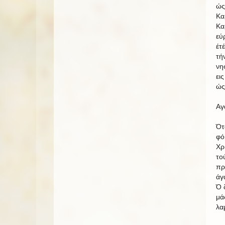
ώς
Κα
Κα
εύ
έτ
τή
νη
ει
ώς
Αγ
Ότ
φό
Χρ
το
πρ
άγ
Ό 
μά
λα