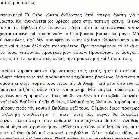
απητά μου παιδιά,
ιστούγεννα! Ό Θεός γίνεται άνθρωπος άπό άπειρη άγάπη γιά 
θρωπο. Καί άνακλίνεται ώς βρέφος μέσα στην ταπεινή φάτνη. Κι ενώ
τοικοι τής Βηθλεέμ δέν παίρνουν είδηση άπό τό κοσμογονικό γεγον
χονται ταπεινά καί προσκυνούν τό θείο βρέφος βοσκοί καί μάγοι. Μά
ό άνατολών, πού δέν προσφέρουν στόν τεχθέντα βασιλέα μόνο χρυ
βανο καί σμύρνα άλλά κάτι πολυτιμότερο. Πρίν προσφέρουν τά ύλικά α
ρα τους, «πεσόντες προσεκύνησαν αύτώ». Προσέφεραν τό άσυγκρί
ώτερο, τό πνευματικό τους δώρο, τήν προσκύνηση καί λατρεία τους.
 πρώτο χαρακτηριστικό τής λατρείας τους αύτής ήταν ή σταθερή 
λόνητη πίστη τους στό πρόσωπο τού τεχθέντος βασιλέως. Μιά πίστη 
κιμάστηκε στήν πορεία τους προς τήν Βηθλεέμ. Γιατί μετά άπό ένα τ
πιαστικό ταξίδι τί είδαν στην Ιερουσαλήμ; Μιά παγερή άδιαφορία 
χιερέων καί γραμματέων. Τούς άκοϋν νά λένε ότι ό τεχθείς βασιλιάς
ννηθεί «έν Βηθλεέμ τής Ίουδαίας», άλλά καί τούς βλέπουν άπρόθυμους
εύσουν πρός τήν κοντινή Βηθλεέμ μαζί τους. Οί μάγοι όμως προχωρ
 άκλόνητη σταθερότητα. Ή πίστη αύτή τών μάγων θά δοκιμάστ
φαλώς περισσότερο όταν έφθασαν στόν τεχθέντα βασιλέα. Αλήθεια,
δαν οί μάγοι καί προσκύνησαν; «Εϊδον τό παιδίον μετά Μαρίας τής μητ
τοϋ» σ’ ένα άπλό καί φτωχικό περιβάλλον. Ούτε παλάτια είδαν, ο
ιωματούχους καί ύπηρέτες, Παρά ταϋτα όμως «πεσόντες προσεκύνη