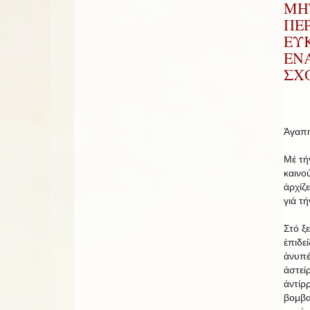
ΜΗ
ΠΕΡ
ΕΥΚ
ΕΝ
ΣΧ
Ἀγαπη
Μέ τή
καινο
ἀρχίζ
γιά τ
Στό ξ
ἐπιδε
ἀνυπέ
ἀστείρ
ἀντίρ
βομβα