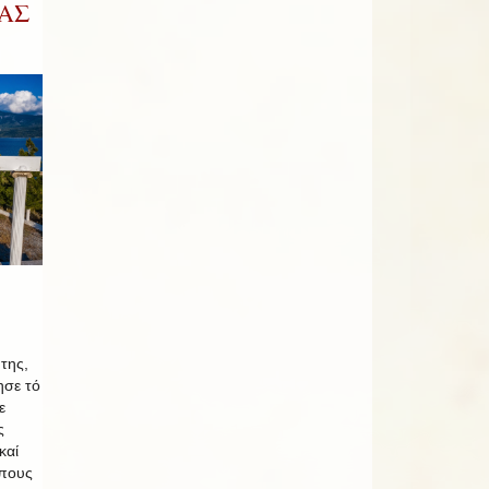
ΑΣ
της,
ησε τό
ε
ς
καί
όπους