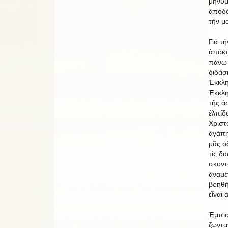
μηνύμ
ἀποδό
τήν μ
Γιά τ
ἀπόκτ
πάνω 
διδάσ
Ἐκκλη
Ἐκκλη
τῆς ἀ
ἐλπίδ
Χριστ
ἀγάπη
μᾶς ὁ
τίς δυ
σκοντ
ἀναμέ
βοηθή
εἶναι
Ἐμπισ
ζωντα