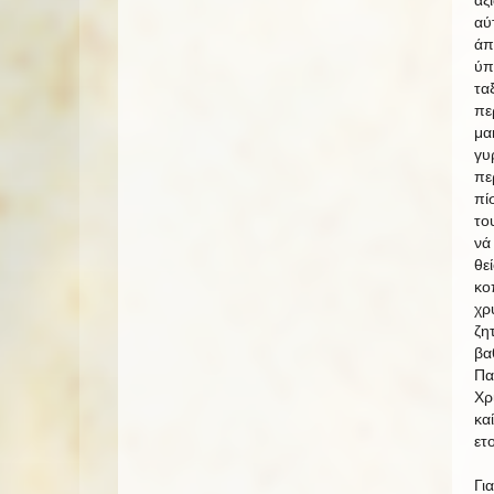
αύ
άπ
ύπ
τα
πε
μα
γυ
πε
πί
το
νά
θε
κο
χρ
ζη
βα
Πα
Χρ
κα
ετ
Γι