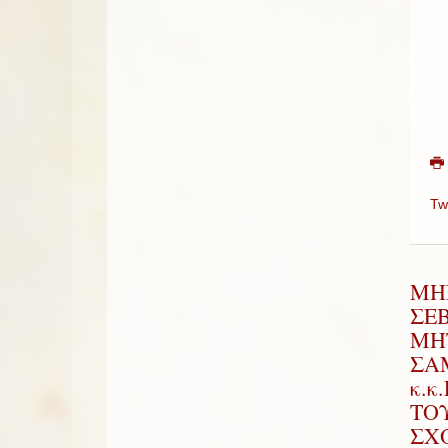
Tw
ΜΗ
ΣΕ
ΜΗ
ΣΑ
κ.κ
ΤΟ
ΣΧ