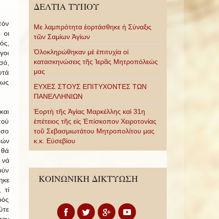
ΔΕΛΤΙΑ ΤΥΠΟΥ
τόν
Με λαμπρότητα ἑορτάσθηκε ἡ Σύναξις
 οι
τῶν Σαμίων Ἁγίων
ός,
Ὁλοκληρώθηκαν μὲ ἐπιτυχία οἱ
γοι
κατασκηνώσεις τῆς Ἱερᾶς Μητροπόλεώς
σό,
μας
υτά
τως
ΕΥΧΕΣ ΣΤΟΥΣ ΕΠΙΤΥΧΟΝΤΕΣ ΤΩΝ
ΠΑΝΕΛΛΗΝΙΩΝ
και
Ἑορτὴ τῆς Ἁγίας Μαρκέλλης καὶ 31η
πού
ἐπέτειος τῆς εἰς Ἐπίσκοπον Χειροτονίας
όσο
τοῦ Σεβασμιωτάτου Μητροπολίτου μας
τών
κ.κ. Εὐσεβίου
 θά
 νά
ούν
ΚΟΙΝΩΝΙΚΗ ΔΙΚΤΥΩΣΗ
ηκε
 τί
ρός
ύτε
σαν