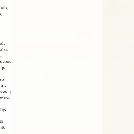
τούς
ς
.
ς
ρᾶς
νῆκε
,
ρόνους
τῆς
πο
 τῆς
νους ἡ
ν καί
τῆς
τε
 ἐξ