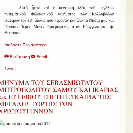
Αὐτή ἦταν καί ἡ κεντρική ἰδέα τοῦ μεγάλου
πνευματικοῦ Φιλοκαλικοῦ κινήματος τῶν Κολλυβάδων
ο
Πατέρων τόν 18
αἰῶνα, πού πέρασαν καί ἀπό τά Νησιά μας καί
ἵδρυσαν Ἱερές Μονές ἀφιερωμένες στόν Εὐαγγελισμό τῆς
Θεοτόκου.
Διαβάστε Περισσότερα
Εκτύπωση
Email
Tweet
ΜΗΝΥΜΑ ΤΟΥ ΣΕΒΑΣΜΙΩΤΑΤΟΥ
ΜΗΤΡΟΠΟΛΙΤΟΥ ΣΑΜΟΥ ΚΑΙ ΙΚΑΡΙΑΣ
κ.κ ΕΥΣΕΒΙΟΥ ΕΠΙ ΤΗ ΕΥΚΑΙΡΙΑ ΤΗΣ
ΜΕΓΑΛΗΣ ΕΟΡΤΗΣ ΤΩΝ
ΧΡΙΣΤΟΥΓΕΝΝΩΝ