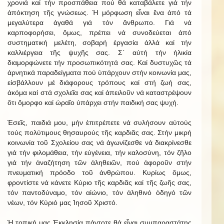
χρονιά καί τήν προσπάθεια πού θά καταβάλετε γιά τήν
ἀπόκτηση τῆς γνώσεως. Ἡ μόρφωση εἶναι ἕνα ἀπό τά
μεγαλύτερα ἀγαθά γιά τόν ἄνθρωπο. Γιά νά
καρποφορήσει, ὅμως, πρέπει νά συνοδεύεται ἀπό
συστηματική μελέτη, σοβαρή ἐργασία ἀλλά καί τήν
καλλιέργεια τῆς ψυχῆς σας. Σ΄ αὐτή τήν ἡλικία
διαμορφώνετε τήν προσωπικότητά σας. Καί δυστυχῶς τά
ἀρνητικά παραδείγματα πού ὑπάρχουν στήν κοινωνία μας,
εἰσβάλλουν μέ διάφορους τρόπους καί στή ζωή σας,
ἀκόμα καί στά σχολεῖα σας καί ἀπειλοῦν νά καταστρέψουν
ὅτι ὄμορφο καί ὡραῖο ὑπάρχει στήν παιδική σας ψυχή.
Ἐσεῖς, παιδιά μου, μήν ἐπιτρέπετε νά συλήσουν αὐτούς
τούς πολύτιμους θησαυρούς τῆς καρδιᾶς σας. Στήν μικρή
κοινωνία τοῦ Σχολείου σας νά ἀγωνίζεσθε νά διακρίνεσθε
γιά τήν φιλομάθεια, τήν εὐγένεια, τήν καλοσύνη, τόν ζῆλο
γιά τήν ἀναζήτηση τῶν ἀληθειῶν, πού ἀφοροῦν στήν
πνευματική πρόοδο τοῦ ἀνθρώπου. Κυρίως ὅμως,
φροντἰστε νά κάνετε Κύριο τῆς καρδιᾶς καί τῆς ζωῆς σας,
τόν παντοδύναμο, τόν αἰώνιο, τόν ἀληθινό ὁδηγό τῶν
νέων, τόν Κύριό μας Ἰησοῦ Χριστό.
Ἡ τοπική μας Ἐκκλησία πάντοτε θά εἶναι συμπαραστάτης