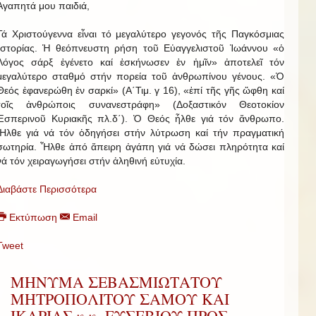
Ἀγαπητά μου παιδιά,
Τά Χριστούγεννα εἶναι τό μεγαλύτερο γεγονός τῆς Παγκόσμιας
Ἱστορίας. Ἡ θεόπνευστη ρήση τοῦ Εὐαγγελιστοῦ Ἰωάννου «ὁ
Λόγος σάρξ ἐγένετο καί ἐσκήνωσεν ἐν ἡμῖν» ἀποτελεῖ τόν
μεγαλύτερο σταθμό στήν πορεία τοῦ ἀνθρωπίνου γένους. «Ὁ
Θεός ἐφανερώθη ἐν σαρκί» (Α΄Τιμ. γ 16), «ἐπί τῆς γῆς ὤφθη καί
τοῖς ἀνθρώποις συνανεστράφη» (Δοξαστικόν Θεοτοκίον
Ἑσπερινοῦ Κυριακῆς πλ.δ΄). Ὁ Θεός ἦλθε γιά τόν ἄνθρωπο.
Ἦλθε γιά νά τόν ὁδηγήσει στήν λύτρωση καί τήν πραγματική
σωτηρία. Ἦλθε ἀπό ἄπειρη ἀγάπη γιά νά δώσει πληρότητα καί
νά τόν χειραγωγήσει στήν ἀληθινή εὐτυχία.
Διαβάστε Περισσότερα
Εκτύπωση
Email
Tweet
ΜΗΝΥΜΑ ΣΕΒΑΣΜΙΩΤΑΤΟΥ
ΜΗΤΡΟΠΟΛΙΤΟΥ ΣΑΜΟΥ ΚΑΙ
ΙΚΑΡΙΑΣ κ.κ. ΕΥΣΕΒΙΟΥ ΠΡΟΣ