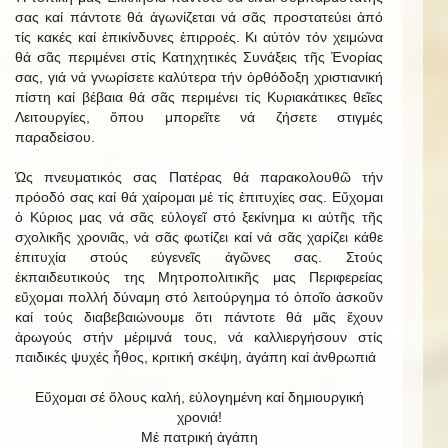
σας καί πάντοτε θά ἀγωνίζεται νά σᾶς προστατεύει ἀπό
τίς κακές καί ἐπικίνδυνες ἐπιρροές. Κι αὐτόν τόν χειμώνα
θά σᾶς περιμένει στίς Κατηχητικές Συνάξεις τῆς Ἐνορίας
σας, γιά νά γνωρίσετε καλύτερα τήν ὀρθόδοξη χριστιανική
πίστη καί βέβαια θά σᾶς περιμένει τίς Κυριακάτικες θεῖες
Λειτουργίες, ὅπου μπορεῖτε νά ζήσετε στιγμές
παραδείσου.
Ὡς πνευματικός σας Πατέρας θά παρακολουθῶ τήν
πρόοδό σας καί θά χαίρομαι μέ τίς ἐπιτυχίες σας. Εὔχομαι
ὁ Κύριος μας νά σᾶς εὐλογεῖ στό ξεκίνημα κι αὐτῆς τῆς
σχολικῆς χρονιᾶς, νά σᾶς φωτίζει καί νά σᾶς χαρίζει κάθε
ἐπιτυχία στούς εὐγενεῖς ἀγῶνες σας. Στούς
ἐκπαιδευτικούς της Μητροπολιτικῆς μας Περιφερείας
εὔχομαι πολλή δύναμη στό λειτούργημα τό ὁποῖο ἀσκοῦν
καί τούς διαβεβαιώνουμε ὅτι πάντοτε θά μᾶς ἔχουν
ἀρωγούς στήν μέριμνά τους, νά καλλιεργήσουν στίς
παιδικές ψυχές ἦθος, κριτική σκέψη, ἀγάπη καί ἀνθρωπιά
Εὔχομαι σέ ὅλους καλή, εὐλογημένη καί δημιουργική
χρονιά!
Μέ πατρική ἀγάπη