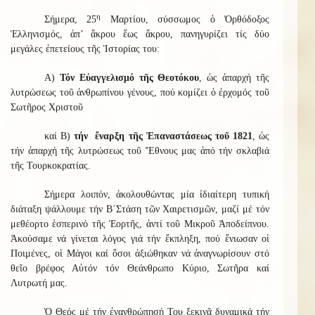
η
Σήμερα, 25
Μαρτίου, σύσσωμος ὁ Ὀρθόδοξος
Ἑλληνισμός, ἀπ’ ἄκρου ἕως ἄκρου, πανηγυρίζει τίς δύο
μεγάλες ἐπετείους τῆς Ἱστορίας του:
Α)
Τόν Εὐαγγελισμό τῆς Θεοτόκου
, ὡς ἀπαρχή τῆς
λυτρώσεως τοῦ ἀνθρωπίνου γένους, πού κομίζει ὁ ἐρχομός τοῦ
Σωτῆρος Χριστοῦ
καί Β)
τήν ἔναρξη τῆς Ἐπαναστάσεως τοῦ 1821
, ὡς
τήν ἀπαρχή τῆς λυτρώσεως τοῦ Ἔθνους μας ἀπό τήν σκλαβιά
τῆς Τουρκοκρατίας.
Σήμερα λοιπόν, ἀκολουθώντας μία ἰδιαίτερη τυπική
διάταξη ψάλλουμε τήν Β΄Στάση τῶν Χαιρετισμῶν, μαζί μέ τόν
μεθέορτο ἑσπερινό τῆς Ἑορτῆς, ἀντί τοῦ Μικροῦ Ἀποδείπνου.
Ἀκούσαμε νά γίνεται λόγος γιά τήν ἔκπληξη, πού ἔνιωσαν οἱ
Ποιμένες, οἱ Μάγοι καί ὅσοι ἀξιώθηκαν νά ἀναγνωρίσουν στό
θεῖο βρέφος Αὐτόν τόν Θεάνθρωπο Κύριο, Σωτῆρα καί
Λυτρωτή μας.
Ὁ Θεός μέ τήν ἐνανθρώπησή Του ξεκινᾶ δυναμικά τήν