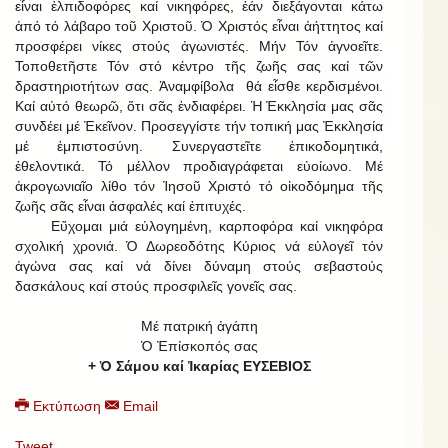
εἶναι ἐλπιδοφόρες καί νικηφόρες, ἐάν διεξάγονται κάτω
ἀπό τό λάβαρο τοῦ Χριστοῦ. Ὁ Χριστός εἶναι ἀήττητος καί
προσφέρει νίκες στούς ἀγωνιστές. Μήν Τόν ἀγνοεῖτε.
Τοποθετῆστε Τόν στό κέντρο τῆς ζωῆς σας καί τῶν
δραστηριοτήτων σας. Ἀναμφίβολα θά εἶσθε κερδισμένοι.
Καί αὐτό θεωρῶ, ὅτι σᾶς ἐνδιαφέρει. Ἡ Ἐκκλησία μας σᾶς
συνδέει μέ Ἐκεῖνον. Προσεγγίστε τήν τοπική μας Ἐκκλησία
μέ ἐμπιστοσύνη. Συνεργαστεῖτε ἐπικοδομητικά,
ἐθελοντικά. Τό μέλλον προδιαγράφεται εὐοίωνο. Μέ
ἀκρογωνιαῖο λίθο τόν Ἰησοῦ Χριστό τό οἰκοδόμημα τῆς
ζωῆς σᾶς εἶναι ἀσφαλές καί ἐπιτυχές.
Εὔχομαι μιά εὐλογημένη, καρποφόρα καί νικηφόρα
σχολική χρονιά. Ὁ Δωρεοδότης Κύριος νά εὐλογεῖ τόν
ἀγώνα σας καί νά δίνει δύναμη στούς σεβαστούς
δασκάλους καί στούς προσφιλεῖς γονεῖς σας.
Μέ πατρική ἀγάπη
Ὁ Ἐπίσκοπός σας
+ Ὁ Σάμου καί Ἰκαρίας ΕΥΣΕΒΙΟΣ
Εκτύπωση
Email
Tweet