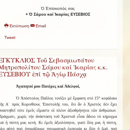
Ὁ Ἐπίσκοπός σας
+ Ὁ Σάμου καί Ἰκαρίας ΕΥΣΕΒΙΟΣ
Εκτύπωση
Email
Tweet
ΕΓΚΥΚΛΙΟΣ Τοῦ Σεβασμιωτάτου
Μητροπολίτου Σάμου καί Ἰκαρίας κ.κ.
ΕΥΣΕΒΙΟΥ ἐπί τῷ Ἁγίῳ Πάσχᾳ
Ἀγαπητοί μου Πατέρες καί Ἀδελφοί,
ο
Ὁ Ἀπόστολος Παῦλος τονίζει μέ ἔμφαση στό 15
κεφάλαιο
τῆς Α΄ πρός Κορινθίους Ἐπιστολῆς του, ὅτι ἄν ὁ Χριστός δέν ἔχει
ἀναστηθεῖ τότε ἐμεῖς εἴμαστε οἱ πλέον ἀξιοθρήνητοι τῶν ἀνθρώπων.
Πράγματι, χωρίς τήν ἀνάσταση τοῦ Χριστοῦ εἶναι ἄδειο τό κήρυγμα
καί ἡ πίστη μας κενή. Κι ἐμεῖς ἀξιολύπητοι, γιατί ὅλη μας ἡ πίστη,
ὅλο αὐτό πού ὀνομάζουμε πνευματική ἐμπειρία κι ὅλη ἡ ζωή, πού