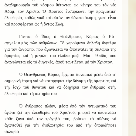
ἀναδημιουργία τοῦ κόσμου θέτοντας ὡς κέντρο του τόν νέο
Ἀδάμ, τόν Χριστό. Ὁ Χριστός ἐνσαρκώνει τήν πραγματική
ἐλευθερία, καθώς νικᾶ καί αὐτόν τόν θάνατο ἀκόμη, γιατί εἶναι
καί προσφέρεται ὡς ἡ ὄντως Ζωή.
Γίνεται ὁ ἴδιος ὁ Θεάνθρωπος Κύριος ὁ
Εὐ-
αγγελισμός
τῶν ἀνθρώπων. Τό χαρούμενο δηλαδή ἄγγελμα
γιά τόν ἄνθρωπο, πού ἀγωνίζεται νά ἀποτινάξει τή σκλαβιά τῆς
ἁμαρτίας καί ἡ μεγάλη του ἐλπίδα μαζί. Μιά ἐλπίδα, που
ἀνανεώνεται εἰς τό διηνεκές, ἀφοῦ ταυτίζεται μέ τόν Χριστόν.
Ὁ Θεάνθρωπος Κύριος ἔρχεται δυναμικά μέσα ἀπό τή
σημερινή ἑορτή γιά νά καταργήσει τήν δύναμη τῆς ἁμαρτίας καί
τήν ἰσχύ τοῦ θανάτου καί νά ὁδηγήσει τόν ἄνθρωπο στήν
ἐλευθερία καί τή σωτηρία του.
Ὁ ἄνθρωπος πλέον, μέσα ἀπό τόν πνευματικό του
ἀγῶνα ζεῖ τήν ἐλευθερία τοῦ Χριστοῦ, μπορεῖ νά ἀποτινάξει
κάθε ζυγό ἀπό τον τράχηλό του, βρίσκει τό σθένος νά
ἀγωνισθεῖ γιά τήν ἀνεξαρτησία του ἀπό τήν ὁποιαδήποτε
σκλαβιά.