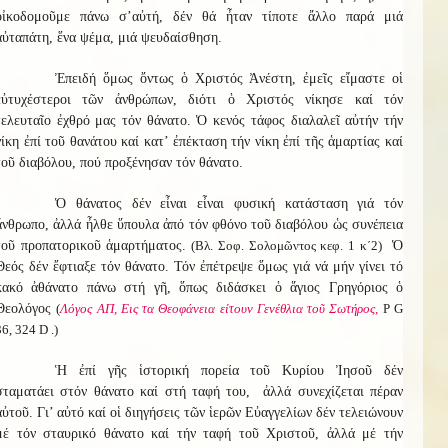
οἰκοδομοῦμε πάνω σ’αὐτή, δέν θά ἦταν τίποτε ἄλλο παρά μιά
αὐταπάτη, ἕνα ψέμα, μιά ψευδαίσθηση.
Ἐπειδή ὅμως ὄντως ὁ Χριστός Ἀνέστη, ἐμεῖς εἴμαστε οἱ
εὐτυχέστεροι τῶν ἀνθρώπων, διότι ὁ Χριστός νίκησε καί τόν
τελευταῖο ἐχθρό μας τόν θάνατο. Ὁ κενός τάφος διαλαλεῖ αὐτήν τήν
νίκη ἐπί τοῦ θανάτου καί κατ’ ἐπέκταση τήν νίκη ἐπί τῆς ἁμαρτίας καί
τοῦ διαβόλου, πού προξένησαν τόν θάνατο.
Ὁ θάνατος δέν εἶναι εἶναι φυσική κατάσταση γιά τόν
ἄνθρωπο, ἀλλά ἦλθε ὕπουλα ἀπό τόν φθόνο τοῦ διαβόλου ὡς συνέπεια
τοῦ προπατορικοῦ ἁμαρτήματος.
(Βλ. Σοφ. Σολομῶντος κεφ. 1 κ΄2)
Ὁ
Θεός δέν ἔφτιαξε τόν θάνατο. Τόν ἐπέτρεψε ὅμως γιά νά μήν γίνει τό
κακό ἀθάνατο πάνω στή γῆ, ὅπως διδάσκει ὁ ἅγιος Γρηγόριος ὁ
Θεολόγος
(
Λόγος ΑΠ, Εις τα Θεοφάνεια είτουν Γενέθλια τοῦ Σωτήρος,
Ρ G
36, 324 D .)
Ἡ ἐπί γῆς ἱστορική πορεία τοῦ Κυρίου Ἰησοῦ δέν
σταματάει στόν θάνατο καί στή ταφή του, ἀλλά συνεχίζεται πέραν
αὐτοῦ. Γι’ αὐτό καί οἱ διηγήσεις τῶν ἱερῶν Εὐαγγελίων δέν τελειώνουν
μέ τόν σταυρικό θάνατο καί τήν ταφή τοῦ Χριστοῦ, ἀλλά μέ τήν