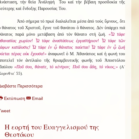
Ἀνάσταση, τήν θεία Ἀνάληψή Του καί τήν βέβαιη προσδοκία τῆς
δεύτερης καί ἔνδοξης Παρουσίας Του.
Ἀπό σήμερα τό πρωϊ διαλαλεῖται μέσα ἀπό τούς ὕμνους, ὅτι
ὁ θάνατος τοῦ Χριστοῦ, ἔγινε τοῦ θανάτου ὁ θάνατος. Δέν ὑπάρχει πιά
θάνατος παρά μόνο μετάβαση ἀπό τόν θάνατο στή ζωή.
«Ὦ τάφε
ἀθανασίας χωρίον! Ὦ τάφε ἀναστάσεως ἐργαστήριον! Ὦ τάφε τῶν
τάφων κατάλυσις! Ὦ τάφε ἐν ᾧ θάνατος παύεται! Ὦ τάφε ἐν ᾧ ζωή
φύεται πέρας οὐκ ἔχουσα!»
ἀναφωνεῖ ὁ Μ. Ἀθανάσιος καί ἡ φωνή του
ἀποτελεῖ τόν ἀντίλαλο τῆς θριαμβευτικῆς φωνῆς τοῦ Ἀποστόλου
Παύλου
«Ποῦ σου, θάνατε, τό κέντρον; Ποῦ σου ἅδη, τό νίκος;»
(Α΄
Κορινθ ιε΄ 55).
Διαβάστε Περισσότερα
Εκτύπωση
Email
Tweet
Η εορτή του Ευαγγελισμού της
Θεοτόκου