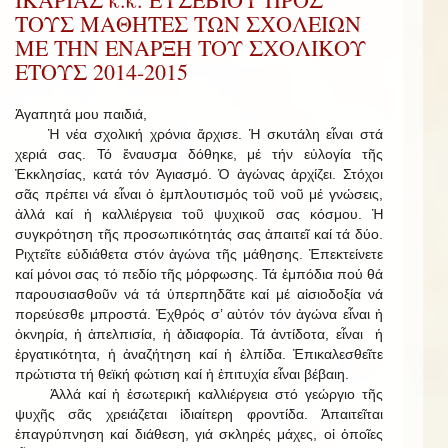
ΤΟΥΣ ΜΑΘΗΤΕΣ ΤΩΝ ΣΧΟΛΕΙΩΝ
ΜΕ ΤΗΝ ΕΝΑΡΞΗ ΤΟΥ ΣΧΟΛΙΚΟΥ
ΕΤΟΥΣ 2014-2015
Ἀγαπητά μου παιδιά,
Ἡ νέα σχολική χρόνια ἄρχισε. Ἡ σκυτάλη εἶναι στά
χεριά σας. Τό ἔναυσμα δόθηκε, μέ τήν εὐλογία τῆς
Ἐκκλησίας, κατά τόν Ἁγιασμό. Ὁ ἀγώνας ἀρχίζει. Στόχοι
σᾶς πρέπει νά εἶναι ὁ ἐμπλουτισμός τοῦ νοῦ μέ γνώσεις,
ἀλλά καί ἡ καλλιέργεια τοῦ ψυχικοῦ σας κόσμου. Ἡ
συγκρότηση τῆς προσωπικότητάς σας ἀπαιτεῖ καί τά δύο.
Ριχτεῖτε εὐδιάθετα στόν ἀγώνα τῆς μάθησης. Ἐπεκτείνετε
καί μόνοι σας τό πεδίο τῆς μόρφωσης. Τά ἐμπόδια πού θά
παρουσιασθοῦν νά τά ὑπερπηδᾶτε καί μέ αἰσιοδοξία νά
πορεύεσθε μπροστά. Ἐχθρός σ’ αὐτόν τόν ἀγώνα εἶναι ἡ
ὀκνηρία, ἡ ἀπελπισία, ἡ ἀδιαφορία. Τά ἀντίδοτα, εἶναι ἡ
ἐργατικότητα, ἡ ἀναζήτηση καί ἡ ἐλπίδα. Ἐπικαλεσθεῖτε
πρώτιστα τή θεϊκή φώτιση καί ἡ ἐπιτυχία εἶναι βέβαιη.
Ἀλλά καί ἡ ἐσωτερική καλλιέργεια στό γεώργιο τῆς
ψυχῆς σᾶς χρειάζεται ἰδιαίτερη φροντίδα. Ἀπαιτεῖται
ἐπαγρύπνηση καί διάθεση, γιά σκληρές μάχες, οἱ ὁποῖες