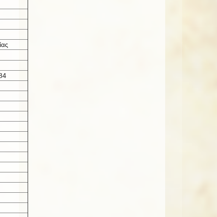
ίας
84