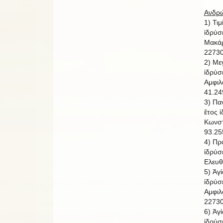
Ανδρώ
1) Τι
ἱδρύσ
Μακάρ
22730
2) Με
ἱδρύσ
Αμφιλ
41.24
3) Πα
ἔτος 
Κωνστ
93.25
4) Πρ
ἱδρύσ
Ελευθ
5) Ἁγ
ἱδρύσ
Αμφιλ
22730
6) Ἁγ
ἱδρύσ