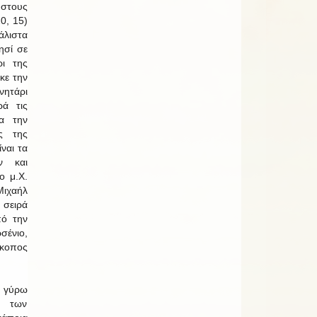
στους
0, 15)
λιστα
ησί σε
ι της
κε την
ητάρι
ρά τις
α την
ας της
ίναι τα
ν και
ο μ.Χ.
ιχαήλ
 σειρά
πό την
ένιο,
σκοπος
ν γύρω
ή των