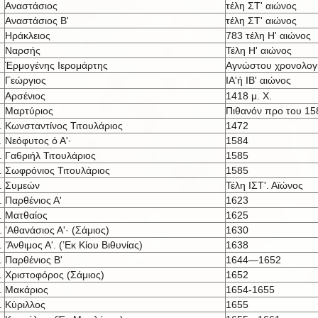
Αναστάσιος
τέλη ΣΤ' αιώνος
Αναστάσιος Β'
τέλη ΣΤ' αιώνος
Ηράκλειος
783 τέλη Η' αιώνος
Ναρσής
Τέλη Η' αιώνος
Έρμογένης Ιερομάρτης
Αγνώστου χρονολογ
Γεώργιος
ΙΑ'ή IB' αι
ώνος
Αρσένιος
1418 μ. X.
Μαρτύριος
Πιθανόν προ του 15
.
Κωνσταντίνος Τιτουλάριος
1472
.
Νεόφυτος ό Α'·
1584
.
Γα6ριήλ Τιτουλάριος
1585
.
Σωφρόνιος Τιτουλάριος
1585
.
Συμεών
Τέλη ΙΣΤ'. Αϊώνος
.
Παρθένιος Α'
1623
.
Ματθαίος
1625
.
’Αθανάσιος Α'· (Σάμιος)
1630
.
’Άνθιμος Α'. (’Εκ Κίου Βιθυνίας)
1638
.
Παρθένιος Β'
1644—1652
.
Χριστοφόρος (Σάμιος)
1652
.
Μακάριος
1654-1655
.
Κύριλλος
1655