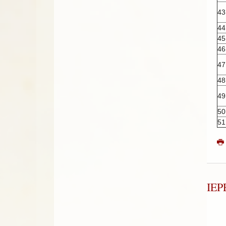
43
44
45
46
47
48
49
50
51
ΙΕ