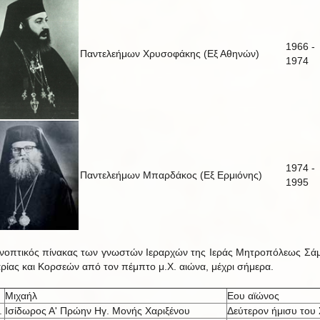
1966 -
Παντελεήμων Χρυσοφάκης (Εξ Αθηνών)
1974
1974 -
Παντελεήμων Μπαρδάκος (Εξ Ερμιόνης)
1995
νοπτικός πίνακας των γνωστών Ιεραρχών της Ιεράς Μητροπόλεως Σά
αρίας και Κορσεών από τον πέμπτο μ.Χ. αιώνα, μέχρι σήμερα.
Μιχαήλ
Εου αϊώνος
.
Ισίδωρος Α' Πρώην Ηγ. Μονής Χαριξένου
Δεύτερον ήμισυ του 