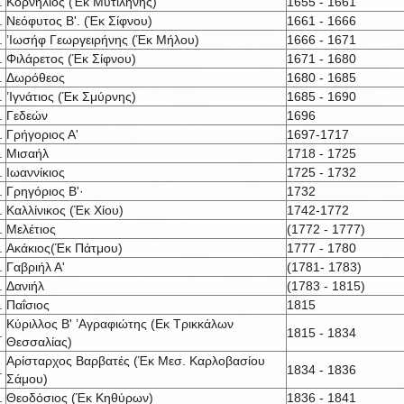
.
Κορνήλιος (Έκ Μυτιλήνης)
1655 - 1661
.
Νεόφυτος Β'. (Έκ Σίφνου)
1661 - 1666
.
’Ιωσήφ Γεωργειρήνης (Έκ Μήλου)
1666 - 1671
.
Φιλάρετος (Έκ Σίφνου)
1671 - 1680
.
Δωρόθεος
1680 - 1685
.
’Ιγνάτιος (Έκ Σμύρνης)
1685 - 1690
.
Γεδεών
1696
.
Γρήγοριος Α'
1697-1717
.
Μισαήλ
1718 - 1725
.
Ιωαννίκιος
1725 - 1732
.
Γρηγόριος Β'·
1732
.
Καλλίνικος (Έκ Χίου)
1742-1772
.
Μελέτιος
(1772 - 1777)
.
Ακάκιος(Έκ Πάτμου)
1777 - 1780
.
Γαβριήλ Α'
(1781- 1783)
.
Δανιήλ
(1783 - 1815)
.
Παΐσιος
1815
Κύριλλος Β' ’Αγραφιώτης (Εκ Τρικκάλων
.
1815 - 1834
Θεσσαλίας)
Αρίσταρχος Βαρβατές (Έκ Μεσ. Καρλοβασίου
.
1834 - 1836
Σάμου)
.
Θεοδόσιος (Έκ Κηθύρων)
1836 - 1841