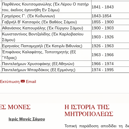
Παρθένιος Κουτσομανώλης (Έκ Λέρου Ο πατήρ
.
1841 - 1843
του, έκεΐνος έγεννήθη Εν Σάμω)
.
Γρηγόριος Γ'. (Έκ Κυδωνιων)
1843-1854
.
Γαβριήλ Β' Κατσαρός (Έκ Βαθέος Σάμου)
1855 - 1900
.
Αθανάσιος Καπουράλης (Έκ Πύργου Σάμου)
1900 - 1903
Κωνσταντίνος Βοντζαλίδης (Έκ Καρλοβασίου
.
1903 - 1926
Σάμου)
.
Ειρηναίος Παπαμιχαήλ (Έκ Κατιρλι Βιθυνίας)
1926 - 1963
Έπιφάνιος Καλαφάτης, Τοποτηρητής (Εξ
.
1963 - 1966
'Ύδρας)
.
Παντελεήμων Χρυσοφάκης (Εξ Αθηνών)
1966 - 1974
.
Παντελεήμων Μπαρδάκος (Εξ Ερμιόνης)
1974 - 1995
Εκτύπωση
Email
ΡΕΣ ΜΟΝΕΣ
Η ΙΣΤΟΡΙΑ ΤΗΣ
ΜΗΤΡΟΠΟΛΕΩΣ
Ιερές Μονές Σάμου
Τοπική παράδοση αποδίδει τη δ