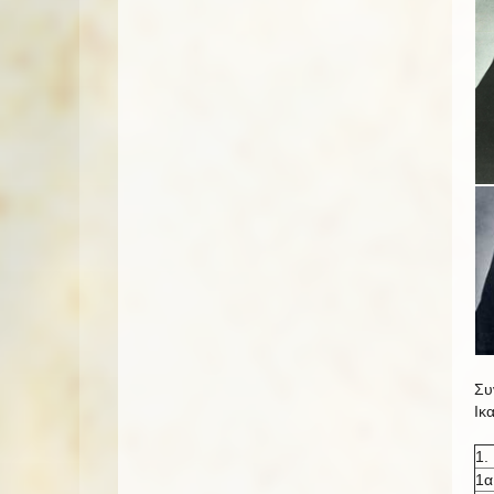
Συ
Ικ
1.
1α