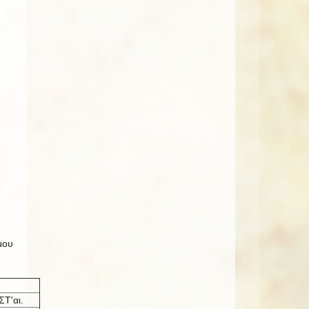
μου
ΣΤ'αι.