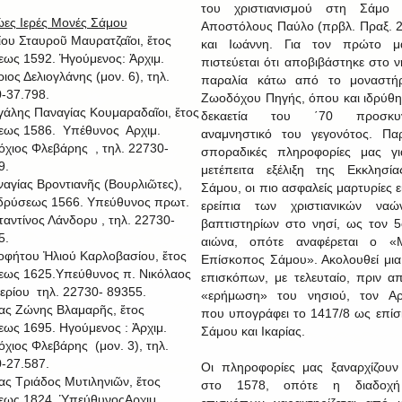
του χριστιανισμού στη Σάμο 
ες Ιερές Μονές Σάμου
Αποστόλους Παύλο (πρβλ. Πραξ. 2
μίου Σταυροῦ Μαυρατζαῖοι, ἔτος
και Ιωάννη. Για τον πρώτο μά
εως 1592. Ἡγούμενος: Ἀρχιμ.
πιστεύεται ότι αποβιβάστηκε στο ν
ιος Δελιογλάνης (μον. 6), τηλ.
παραλία κάτω από το μοναστήρ
-37.798.
Ζωοδόχου Πηγής, όπου και ιδρύθη
γάλης Παναγίας Κουμαραδαῖοι, ἔτος
δεκαετία του ΄70 προσκυν
εως 1586. Υπέθυνος Αρχιμ.
αναμνηστικό του γεγονότος. Πα
όχιος Φλεβάρης , τηλ. 22730-
σποραδικές πληροφορίες μας γι
9.
μετέπειτα εξέλιξη της Εκκλησί
ναγίας Βροντιανῆς (Βουρλιῶτες),
Σάμου, οι πιο ασφαλείς μαρτυρίες ε
ἱδρύσεως 1566. Υπεύθυνος πρωτ.
ερείπια των χριστιανικών ναώ
αντίνος Λάνδορυ , τηλ. 22730-
βαπτιστηρίων στο νησί, ως τον 5
5.
αιώνα, οπότε αναφέρεται ο «Μ
οφήτου Ἠλιού Καρλοβασίου, ἔτος
Επίσκοπος Σάμου». Ακολουθεί μια
εως 1625.Υπεύθυνος π. Νικόλαος
επισκόπων, με τελευταίο, πριν α
ερίου τηλ. 22730- 89355.
«ερήμωση» του νησιού, τον Αρσ
ίας Ζώνης Βλαμαρῆς, ἔτος
που υπογράφει το 1417/8 ως επί
εως 1695. Ηγούμενος : Ἀρχιμ.
Σάμου και Ικαρίας.
όχιος Φλεβάρης (μον. 3), τηλ.
-27.587.
Οι πληροφορίες μας ξαναρχίζου
ίας Τριάδος Μυτιληνιῶν, ἔτος
στο 1578, οπότε η διαδοχ
εως 1824. ὙπεύθυνοςΑρχιμ.