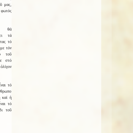
ῦ μας,
 φωτός
 θά
ει τά
τας τό
ῦμε τόν
υ τοῦ
ε στό
ὀλίγον
ναι τό
νθρωπο
ή καί ἡ
ναι τό
δι τοῦ