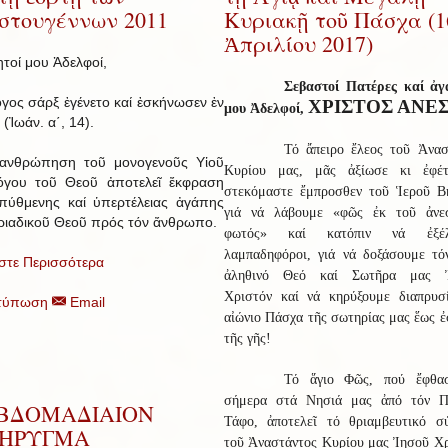
στουγέννων 2011
Κυριακῇ τοῦ Πάσχα (1
Ἀπριλίου 2017)
τοί μου Ἀδελφοί,
Σεβαστοί Πατέρες καί ἀγ
γος σάρξ ἐγένετο καί ἐσκήνωσεν ἐν
ΧΡΙΣΤΟΣ ΑΝΕ
μου Ἀδελφοί,
 (Ἰωάν. α΄, 14).
Τό ἄπειρο ἔλεος τοῦ Ἀνασ
ανθρώπηση τοῦ μονογενοῦς Υἱοῦ
Κυρίου μας, μᾶς ἀξίωσε κι ἐφέ
όγου τοῦ Θεοῦ ἀποτελεῖ ἔκφραση
στεκόμαστε ἔμπροσθεν τοῦ Ἱεροῦ Β
πύθμενης καί ὑπερτέλειας ἀγάπης
γιά νά λάβουμε «φῶς ἐκ τοῦ ἀνε
ριαδικοῦ Θεοῦ πρός τόν ἄνθρωπο.
φωτός» καί κατόπιν νά ἐξέλ
λαμπαδηφόροι, γιά νά δοξάσουμε τό
στε Περισσότερα
ἀληθινό Θεό καί Σωτῆρα μας Ἰ
Χριστόν καί νά κηρύξουμε διαπρυσ
τύπωση
Email
αἰώνιο Πάσχα τῆς σωτηρίας μας ἕως 
τῆς γῆς!
Τό ἅγιο Φῶς, πού ἔφθα
σήμερα στά Νησιά μας ἀπό τόν Π
ΒΔΟΜΑΔΙΑΙΟΝ
Τάφο, ἀποτελεῖ τό θριαμβευτικό σ
ΗΡΥΓΜΑ
τοῦ Ἀναστάντος Κυρίου μας Ἰησοῦ Χρ