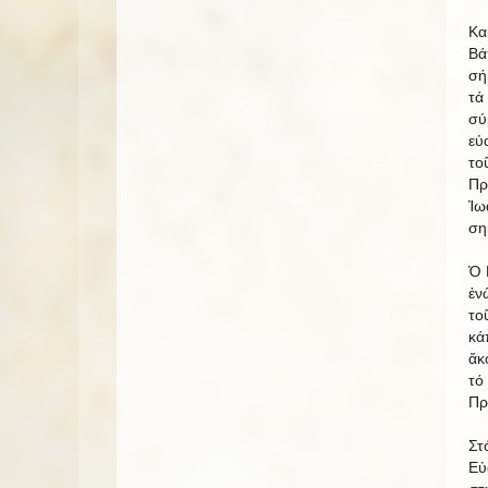
Κα
Βά
σή
τά
σύ
εὐ
το
Πρ
Ἰω
ση
Ὁ 
ἐν
το
κά
ἄκ
τό
Πρ
Στ
Εὐ