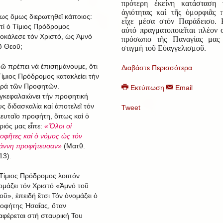
πρότερη ἐκείνη κατάσταση 
ἁγιότητας καί τῆς ὀμορφιᾶς 
ως ὅμως διερωτηθεῖ κάποιος:
εἶχε μέσα στόν Παράδεισο. 
ατί ὁ Τίμιος Πρόδρομος
αὐτό πραγματοποιεῖται πλέον 
οκάλεσε τόν Χριστό, ὡς Ἀμνό
πρόσωπο τῆς Παναγίας μας
ῦ Θεοῦ;
στιγμή τοῦ Εὐαγγελισμοῦ.
ῶ πρέπει νά ἐπισημάνουμε, ὅτι
Διαβάστε Περισσότερα
Τίμιος Πρόδρομος κατακλείει τήν
ιρά τῶν Προφητῶν.
Εκτύπωση
Email
γκεφαλαιώνει τήν προφητική
υς διδασκαλία καί ἀποτελεῖ τόν
Tweet
λευταῖο προφήτη, ὅπως καί ὁ
ριός μας εἶπε:
«Ὅλοι οἱ
οφῆτες καί ὁ νόμος ὡς τόν
άννη προφήτευσαν»
(Ματθ.
13).
Τίμιος Πρόδρομος λοιπόν
ομάζει τόν Χριστό «Ἀμνό τοῦ
οῦ», ἐπειδή ἔτσι Τόν ὀνομάζει ὁ
οφήτης Ἠσαΐας, ὅταν
αφέρεται στή σταυρική Του