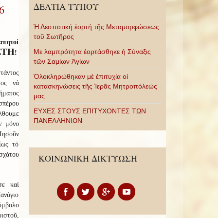
ΔΕΛΤΙΑ ΤΥΠΟΥ
6
Ἡ Δεσποτική ἑορτή τῆς Μεταμορφώσεως
τοῦ Σωτῆρος
απητοί
ΣΤΗ
Με λαμπρότητα ἑορτάσθηκε ἡ Σύναξις
!
τῶν Σαμίων Ἁγίων
τάντος
Ὁλοκληρώθηκαν μὲ ἐπιτυχία οἱ
τος νά
κατασκηνώσεις τῆς Ἱερᾶς Μητροπόλεώς
ήματος
μας
σπέρου
ΕΥΧΕΣ ΣΤΟΥΣ ΕΠΙΤΥΧΟΝΤΕΣ ΤΩΝ
θουμε
ΠΑΝΕΛΛΗΝΙΩΝ
ν μόνο
ησοῦν
ίως τό
ἐσχάτου
ΚΟΙΝΩΝΙΚΗ ΔΙΚΤΥΩΣΗ
σε καί
ανάγιο
ύμβολο
ιστοῦ,