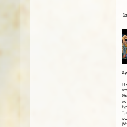
Ἰ
Ἀγ
Ἡ 
ἀπ
Θε
αὐ
ἔχ
Τρ
φω
βά