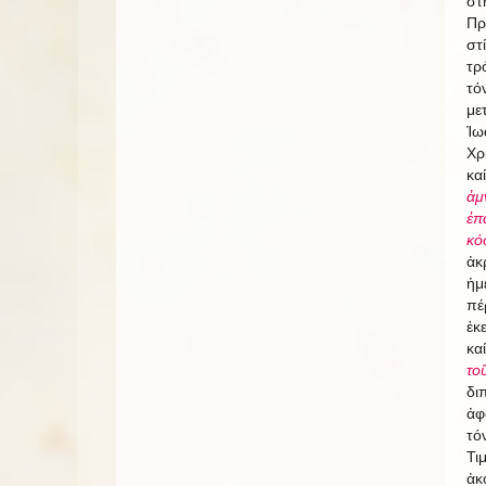
στ
Πρ
στ
τρ
τό
με
Ἰω
Χρ
κα
ἀμ
ἐπ
κό
ἀκ
ἡμ
πέ
ἐκ
κα
το
δι
ἀφ
τό
Τι
ἀκ