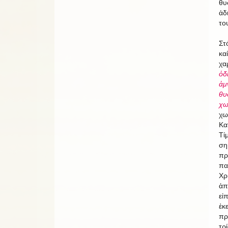
θυ
ἀδ
το
Στ
καί
χα
ὁδ
ἀμ
θυ
χω
χω
Κα
Τί
ση
πρ
πα
Χρ
ἁπ
εἰ
ἐκ
πρ
τρ