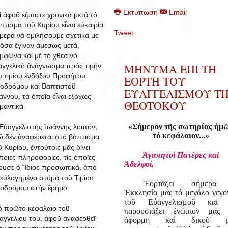
Εκτύπωση
Email
ί ἀφοῦ εἴμαστε χρονικά μετά τό
πτισμα τοῦ Κυρίου εἶναι εὐκαιρία
Tweet
μερα νά ὁμιλήσουμε σχετικά μέ
 ὅσα ἔγιναν ἀμέσως μετά,
μφωνα καί μέ τό χθεσινό
ΜΗΝΥΜΑ ΕΠΙ ΤΗ
αγγελικό ἀνάγνωσμα πρός τιμήν
ῦ τιμίου ἐνδόξου Προφήτου
ΕΟΡΤΗ ΤΟΥ
οδρόμου καί Βαπτιστοῦ
ΕΥΑΓΓΕΛΙΣΜΟΥ Τ
άννου, τά ὁποῖα εἶναι ἐξόχως
ΘΕΟΤΟΚΟΥ
μαντικά.
«Σήμερον τῆς σωτηρίας ἡμ
Εὐαγγελιστής Ἰωάννης λοιπόν,
τό κεφάλαιον...»
ῶ δέν ἀναφέρεται στό βάπτισμα
ῦ Κυρίου, ἐντούτοις μᾶς δίνει
Ἀγαπητοί Πατέρες καί
ποιες πληροφορίες, τίς ὁποῖες
Ἀδελφοί,
ουσε ὁ Ἴδιος προσωπικά, ἀπό
 εὐλογημένο στόμα τοῦ Τιμίου
Ἑορτάζει σήμερα
οδρόμου στήν ἔρημο.
Ἐκκλησία μας τό μεγάλο γεγο
τοῦ Εὐαγγελισμοῦ καί 
ό πρῶτο κεφάλαιο τοῦ
παρουσιάζει ἐνώπιον μας
αγγελίου του, ἀφοῦ ἀναφερθεῖ
ἀφορμή καί δικοῦ μ