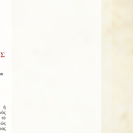
ΗΣ
ῶν
 ἡ
νός
τό
 ὡς
ας