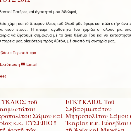
βαστοί Πατέρες καί ἀγαπητοί μου Ἀδελφοί,
θεία χάρη καί τό ἄπειρον ἔλεος τοῦ Θεοῦ μᾶς ἔφερε καί πάλι στήν ἀνατ
ός νέου ἔτους. Ἡ ἄπειρη ἀγαθότητά Του χαρίζει σ' ὅλους μία ἀκ
καιρία νά ζήσουμε σύμφωνα μέ τό ἅγιο θέλημά Του καί νά καταστήσο
ν πορεία μας οἰκειότερη πρός Αὐτόν, μέ σκοπό τή σωτηρία μας.
αβάστε Περισσότερα
Εκτύπωση
Email
eet
ΥΚΛΙΟΣ τοῦ
ΕΓΚΥΚΛΙΟΣ Τοῦ
ασμιωτάτου
Σεβασμιωτάτου
ροπολίτου Σάμου καί
Μητροπολίτου Σάμου 
ρίας κ.κ. ΕΥΣΕΒΙΟΥ
Ἰκαρίας κ.κ. Εὐσεβίου 
 τῇ ἑορτῇ τῶν
τῇ Ἁγίᾳ καί Μεγάλῃ