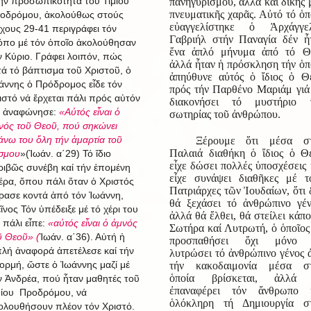
ήν προσωπικότητα τοῦ Τιμίου
πανηγυρισμοῦ, ἀλλά καί δικῆς 
πνευματικῆς χαρᾶς. Αὐτό τό ὁπ
οδρόμου, ἀκολούθως στούς
εὐαγγελίστηκε ὁ Ἀρχάγγε
ίχους 29-41 περιγράφει τόν
Γαβριήλ στήν Παναγία δέν ἦ
όπο μέ τόν ὁποῖο ἀκολούθησαν
ἕνα ἁπλό μήνυμα ἀπό τό Θ
ν Κύριο. Γράφει λοιπόν, πώς
ἀλλά ἦταν ἡ πρόσκληση τήν ὁπ
τά τό βάπτισμα τοῦ Χριστοῦ, ὁ
ἀπηύθυνε αὐτός ὁ ἴδιος ὁ Θ
άννης ὁ Πρόδρομος εἶδε τόν
πρός τήν Παρθένο Μαριάμ γιά
ιστό νά ἔρχεται πάλι πρός αὐτόν
διακονήσει τό μυστήριο 
ί ἀναφώνησε:
«Αὐτός εἶναι ὁ
σωτηρίας τοῦ ἀνθρώπου.
νός τοῦ Θεοῦ, πού σηκώνει
άνω του ὅλη τήν ἁμαρτία τοῦ
Ξέρουμε ὅτι μέσα σ
Παλαιά διαθήκη ὁ ἴδιος ὁ Θ
σμου
»(Ἰωάν. α΄29)
Τό ἴδιο
εἶχε δώσει πολλές ὑποσχέσεις 
ριβῶς συνέβη καί τήν ἑπομένη
εἶχε συνάψει διαθῆκες μέ τ
έρα, ὅπου πάλι ὅταν ὁ Χριστός
Πατριάρχες τῶν Ἰουδαίων, ὅτι 
ρασε κοντά ἀπό τόν Ἰωάννη,
θά ξεχάσει τό ἀνθρώπινο γέν
εῖνος Τόν ὑπέδειξε μέ τό χέρι του
ἀλλά θά ἔλθει, θά στείλει κάπο
ί πάλι εἶπε:
«αὐτός εἶναι ὁ ἀμνός
Σωτήρα καί Λυτρωτή, ὁ ὁποῖος
ῦ Θεοῦ» (
Ἰωάν. α΄36). Αὐτή ἡ
προσπαθήσει ὄχι μόνο 
πλή ἀναφορά ἀπετέλεσε καί τήν
λυτρώσει τό ἀνθρώπινο γένος 
ορμή, ὥστε ὁ Ἰωάννης μαζί μέ
τήν κακοδαιμονία μέσα σ
ὁποία βρίσκεται, ἀλλά 
ν Ἀνδρέα, πού ἦταν μαθητές τοῦ
ἐπαναφέρει τόν ἄνθρωπο 
μίου Προδρόμου, νά
ὁλόκληρη τή Δημιουργία σ
ολουθήσουν πλέον τόν Χριστό.