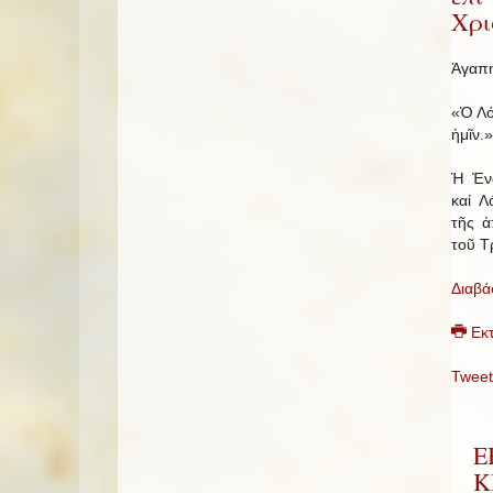
Χρι
Ἀγαπη
«Ὁ Λό
ἡμῖν.»
Ἡ Ἐν
καί Λ
τῆς ἀ
τοῦ Τ
Διαβά
Εκ
Tweet
Ε
Κ