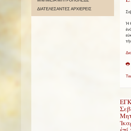
ΜΝΗΜΕΙΑ ΜΗΤΡΟΠΟΛΕΩΣ
ΔΙΑΤΕΛΕΣΑΝΤΕΣ ΑΡΧΙΕΡΕΙΣ
Σε
Ἡ 
ἑν
εὐ
τή
Δι
Tw
ΕΓΚ
Σεβ
Μητ
Ἰκα
ἐπί