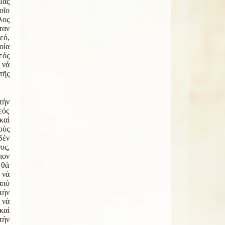
μας
οῖο
λος
ταν
εό,
οία
εός
 νά
τῆς
τήν
εός
καί
ούς
δέν
ος,
ιον
 θά
νά
ἀπό
τήν
νά
καί
τήν