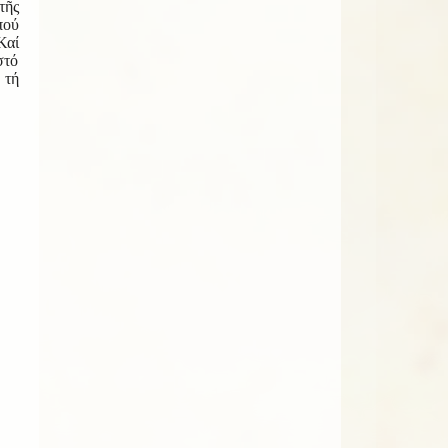
τῆς
πού
Καί
στό
 τή