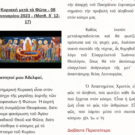
τήν ἀπαρχή τοῦ Πασχάλιου ἑορτασμο
Κυριακή μετά τά Φῶτα - 08
σημαίνει τήν προβολή τοῦ ἀληθινοῦ
ανουαρίου 2023 -
(Ματθ. δ΄ 12-
στόν κόσμο μας.
17)
Καθώς λοιπόν
μεταλαμπαδεύεται καί θά φωτίζ
πρόσωπα καί τίς ψυχές μας, διαλύον
πυκνό σκοτάδι τῆς νύχτας, ἄς θυμηθο
λόγο τοῦ Εὐαγγελιστοῦ Ἰωάννο
Θεολόγου, ὅπως θά τόν ἀκούσωμ
εὐαγγελικό ἀνάγνωσμα τῆς μετ’ 
ἀναστάσιμης θείας Λειτουργίας.
απητοί μου Ἀδελφοί,
Ὁ Ἀναστημένος Χριστός εἶ
σημερινή Κυριακή εἶναι στόν
φῶς τό ἀληθινό, πού φωτίζει κάθε ἄ
όηχο τῆς μεγάλης ἑορτῆς τῶν
πού ἔρχεται στόν κόσμο. Εἶναι ἡ ζω
οφανείων ἤ Φώτων. Ἡ ἑορτή
ζωή εἶναι τό φῶς τῶν ἀνθρώπων. Εἶ
τή ὀνομάζεται Θεοφάνεια, διότι
φῶς, πού λάμπει μέσα στό σκοτά
ουμε φανέρωση τοῦ Ἁγίου
κόσμου.
(βλ. Ἰω. α΄ 9)
ιαδικοῦ Θεοῦ καί Φῶτα, διότι
τίσθηκε ὁ κόσμος μέ τό
Διαβάστε Περισσότερα
πτισμα τοῦ Κυρίου.