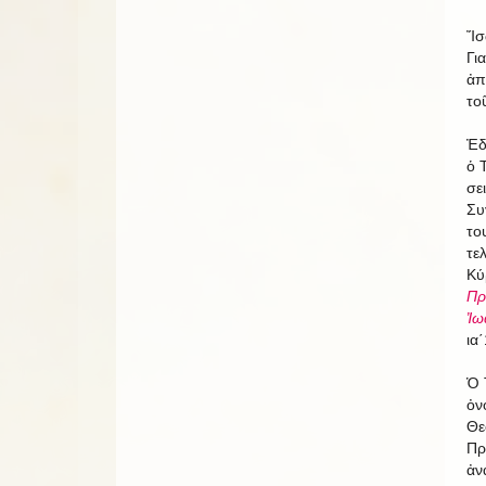
Ἴσ
Γι
ἀπ
το
Ἐδ
ὁ 
σε
Συ
το
τε
Κύ
Πρ
Ἰω
ια΄
Ὁ 
ὀν
Θε
Πρ
ἀν