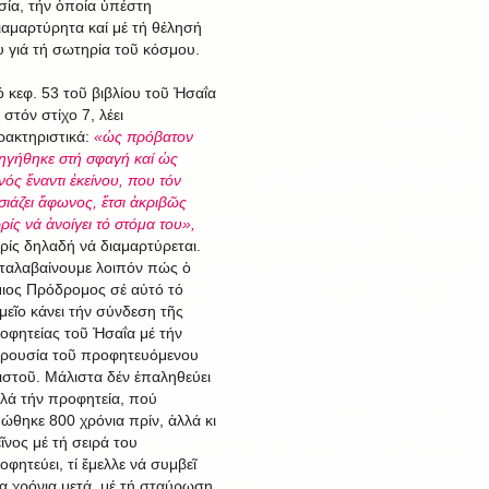
σία, τήν ὁποία ὑπέστη
ιαμαρτύρητα καί μέ τή θέλησή
υ γιά τή σωτηρία τοῦ κόσμου.
ό κεφ. 53 τοῦ βιβλίου τοῦ Ἠσαΐα
 στόν στίχο 7, λέει
ρακτηριστικά:
«ὡς πρόβατον
ηγήθηκε στή σφαγή καί ὡς
νός ἔναντι ἐκείνου, που τόν
σιάζει ἄφωνος, ἔτσι ἀκριβῶς
ρίς νά ἀνοίγει τό στόμα του»,
ρίς δηλαδή νά διαμαρτύρεται.
ταλαβαίνουμε λοιπόν πώς ὁ
μιος Πρόδρομος σέ αὐτό τό
μεῖο κάνει τήν σύνδεση τῆς
οφητείας τοῦ Ἠσαΐα μέ τήν
ρουσία τοῦ προφητευόμενου
ιστοῦ. Μάλιστα δέν ἐπαληθεύει
λά τήν προφητεία, πού
πώθηκε 800 χρόνια πρίν, ἀλλά κι
εῖνος μέ τή σειρά του
οφητεύει, τί ἔμελλε νά συμβεῖ
ία χρόνια μετά, μέ τή σταύρωση