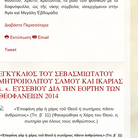
θανάτου, Χριστό, κρατώντας τά βαΐα τῶν φοινίκων μέ τά
δαφνόφυλλα, ὡς τῆς νίκης σύμβολα, εἰσερχόμενοι στήν
Ἁγία καί Μεγάλη Ἑβδομάδα.
Διαβάστε Περισσότερα
Εκτύπωση
Email
Tweet
ΕΓΚΥΚΛΙΟΣ ΤΟΥ ΣΕΒΑΣΜΙΩΤΑΤΟΥ
ΜΗΤΡΟΠΟΛΙΤΟΥ ΣΑΜΟΥ ΚΑΙ ΙΚΑΡΙΑΣ
κ. κ. ΕΥΣΕΒΙΟΥ ΔΙΑ ΤΗΝ ΕΟΡΤΗΝ ΤΩΝ
ΘΕΟΦΑΝΕΙΩΝ 2014
«Ἐπεφάνη γὰρ ἡ χάρις τοῦ Θεοῦ ἡ σωτήριος πᾶσιν ἀνθρώποις» (Τιτ. β΄ 11)