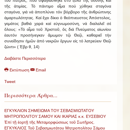
τοῦ πατρός, πού σφαγιάσθηκε στό ξύλο τῆς ὀδύνης καί
τῆς ἀτιμίας. Τό πάντιμο αἷμα πού χύθηκε σταγόνα
σταγόνα, γιά νά ἀποπλύνει τόν βόρβορο τῆς ἀνθρώπινης
ἁμαρτωλότητας. Καί ἔχει δίκιο ὁ θεόπνευστος Ἀπόστολος,
γεμάτος βαθιά χαρά καί εὐγνωμοσύνη, νά διαλαλεῖ σέ
ὅλους: «Τό αἷμα τοῦ Χριστοῦ, ὅς διά Πνεύματος αἰωνίου
ἑαυτόν προσήνεγκεν ἄμωμον τῷ Θεῷ, καθαριεῖ τήν
συνείδησιν ἡμῶν ἀπό νεκρῶν ἔργων εἰς τό λατρεύειν Θεῷ
ζώντι» ( Ἐβρ θ, 14)
Διαβάστε Περισσότερα
Εκτύπωση
Email
Tweet
Περισσότερα Άρθρα...
ΕΓΚΥΚΛΙΟΝ ΣΗΜΕΙΩΜΑ ΤΟΥ ΣΕΒΑΣΜΙΩΤΑΤΟΥ
ΜΗΤΡΟΠΟΛΙΤΟΥ ΣΑΜΟΥ ΚΑΙ ΙΚΑΡΙΑΣ κ.κ. ΕΥΣΕΒΙΟΥ
Ἐπί τῇ ἑορτῇ τῆς Μεταμορφώσεως τοῦ Σωτῆρος.
ΕΓΚΥΚΛΙΟΣ Τοῦ Σεβασμιωτάτου Μητροπολίτου Σάμου