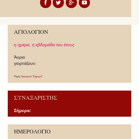
ΑΓΙΟΛΟΓΙΟΝ
η ημέρα,
η εβδομάδα του έτους
Άυριο
γιορτάζουν:
Πηγή:
Λογισμικό "Σήμερα"
ΣΥΝΑΞΑΡΙΣΤΗΣ
Σήμερα:
P
P
N
N
ΗΜΕΡΟΛΟΓΙΟ
r
r
e
e
e
e
x
x