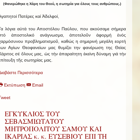
(Φανερώθηκε η Χάρη του Θεού, η σωτηρία για όλους τους ανθρώπους.)
Ἀγαπητοί Πατέρες καί Ἀδελφοί,
Τα λόγια αὐτά του Αποστόλου Παύλου, που ακούσαμε σήμερα
στό ἀποστολικό ανάγνωσμα, ἀποτελοῦν ἀφορμή ἑνός
χαρμόσυνου προβληματισμοῦ, καθώς η σημερινή μεγάλη εορτή
των Αγίων Θεοφανείων μας θυμίζει την φανέρωση της Θείας
Χάριτος σέ ὅλους μας, ὡς τήν ἀπαραίτητη ἐκείνη δύναμη γιά τήν
ἐπίτευξη τῆς σωτηρίας μας.
Διαβάστε Περισσότερα
Εκτύπωση
Email
Tweet
ΕΓΚΥΚΛΙΟΣ ΤΟΥ
ΣΕΒΑΣΜΙΩΤΑΤΟΥ
ΜΗΤΡΟΠΟΛΙΤΟΥ ΣΑΜΟΥ ΚΑΙ
ΙΚΑΡΙΑΣ κ. κ. ΕΥΣΕΒΙΟΥ ΕΠΙ ΤΗ