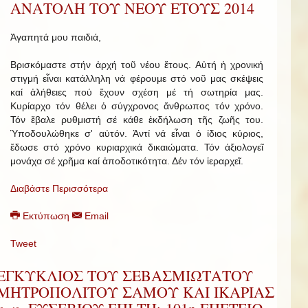
ΑΝΑΤΟΛΗ ΤΟΥ ΝΕΟΥ ΕΤΟΥΣ 2014
Ἀγαπητά μου παιδιά,
Βρισκόμαστε στήν ἀρχή τοῦ νέου ἔτους. Αὐτή ἡ χρονική
στιγμή εἶναι κατάλληλη νά φέρουμε στό νοῦ μας σκέψεις
καί ἀλήθειες πού ἔχουν σχέση μέ τή σωτηρία μας.
Κυρίαρχο τόν θέλει ὁ σύγχρονος ἄνθρωπος τόν χρόνο.
Τόν ἔβαλε ρυθμιστή σέ κάθε ἐκδήλωση τῆς ζωῆς του.
Ὑποδουλώθηκε σ' αὐτόν. Ἀντί νά εἶναι ὁ ἰδιος κύριος,
ἔδωσε στό χρόνο κυριαρχικά δικαιώματα. Τόν ἀξιολογεῖ
μονάχα σέ χρῆμα καί ἀποδοτικότητα. Δέν τόν ἱεραρχεῖ.
Διαβάστε Περισσότερα
Εκτύπωση
Email
Tweet
ΕΓΚΥΚΛΙΟΣ ΤΟΥ ΣΕΒΑΣΜΙΩΤΑΤΟΥ
ΜΗΤΡΟΠΟΛΙΤΟΥ ΣΑΜΟΥ ΚΑΙ ΙΚΑΡΙΑΣ