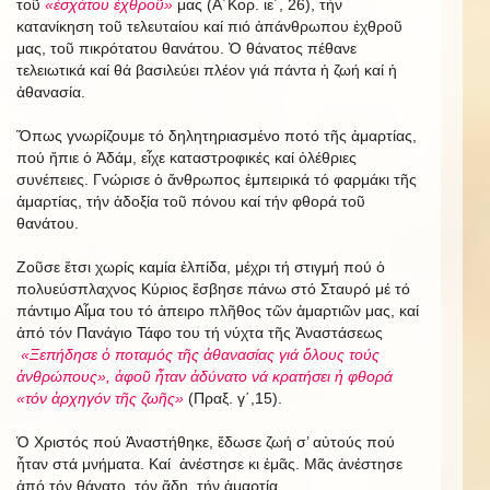
τοῦ
«ἐσχάτου ἐχθροῦ»
μας (Α΄Κορ. ιε΄, 26), τήν
κατανίκηση τοῦ τελευταίου καί πιό ἀπάνθρωπου ἐχθροῦ
μας, τοῦ πικρότατου θανάτου. Ὁ θάνατος πέθανε
τελειωτικά καί θά βασιλεύει πλέον γιά πάντα ἡ ζωή καί ἡ
ἀθανασία.
Ὅπως γνωρίζουμε τό δηλητηριασμένο ποτό τῆς ἁμαρτίας,
πού ἤπιε ὁ Ἀδάμ, εἶχε καταστροφικές καί ὀλέθριες
συνέπειες. Γνώρισε ὁ ἄνθρωπος ἐμπειρικά τό φαρμάκι τῆς
ἁμαρτίας, τήν ἀδοξία τοῦ πόνου καί τήν φθορά τοῦ
θανάτου.
Ζοῦσε ἔτσι χωρίς καμία ἐλπίδα, μέχρι τή στιγμή πού ὁ
πολυεύσπλαχνος Κύριος ἔσβησε πάνω στό Σταυρό μέ τό
πάντιμο Αἷμα του τό ἀπειρο πλῆθος τῶν ἁμαρτιῶν μας, καί
ἀπό τόν Πανάγιο Τάφο του τή νύχτα τῆς Ἀναστάσεως
«Ξεπήδησε ὁ ποταμός τῆς ἀθανασίας γιά ὅλους τούς
ἀνθρώπους», ἀφοῦ ἦταν ἀδύνατο νά κρατήσει ἡ φθορά
«τόν ἀρχηγόν τῆς ζωῆς»
(Πραξ. γ΄,15).
Ὁ Χριστός πού Ἀναστήθηκε, ἔδωσε ζωή σ’ αὐτούς πού
ἦταν στά μνήματα. Καί ἀνέστησε κι ἐμᾶς. Μᾶς ἀνέστησε
ἀπό τόν θάνατο, τόν ἅδη, τήν ἁμαρτία.