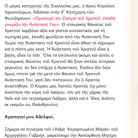
Ὁ μέγας κατηχητής τῆς Ἐκκλησίας μας, ὁ ἅγιος Κύριλλος
Ἱεροσολύμων, διδάσκει στήν ΙΓ΄Κατήχηση τῶν
Φωτιζομένων:
«Ὁμολογῶ τόν Σταυρό τοῦ Χριστοῦ, ἐπειδή
γνωρίζω τήν Ἀνάστασή Του».
Ὁ σταυρικός θάνατος τοῦ
Χριστοῦ λαμβάνει ἀξία καί γίνεται οὐσιαστικός γιά τή
σωτηρία μας, ἐπειδή φωτίζεται ἀπό τήν Ἀνάστασή Του.
Χωρίς τήν Ἀνάσταση τοῦ Χριστοῦ εἶναι ἄδειο τό κήρυγμα
καί ἡ πίστη μας κενή. Ἡ Ἀνάσταση τοῦ Χριστοῦ εἶναι ἡ
βάση, εἶναι τό πᾶν. Ὅλα τά ὑπόλοιπα ἀκόμη καί αὐτός ὁ
σταυρικός θάνατος τοῦ Χριστοῦ θά ἦταν ἁπλῶς ἱστορικά
γεγονότα, ἀν δέν ὑπῆρχε ἡ Ἀνάσταση. Ἐκεῖνοι δέν λένε
ὅμως τίποτε γιά τήν μετά τόν θάνατο τοῦ Χριστοῦ
Ἀνάστασή Του, γιατί δέν πιστεύουν, ὅτι ὁ Χριστός
ἀναστήθηκε. Ὁ Κύριός μας Ἰησοῦς Χριστός ὄχι μόνο
ἀνέστησε τήν κόρη τοῦ Ἰαείρου, τόν γιό τῆς χήρας τῆς
Ναΐν καί τόν τετραήμερο Λάζαρο, ἀλλά καί ὁ Ἴδιος ἀνέστη
εκ νεκρῶν ὡς Θεάνθρωπος.
Ἀγαπητοί μου Ἀδελφοί,
Σήμερα σέ συνέχεια τοῦ «Χαῖρε Κεχαριτωμένη Μαρία» τοῦ
Ἀρχαγγέλου Γαβριήλ, χαιρετίσαμε τήν Ἀειπάρθενη Μητέρα