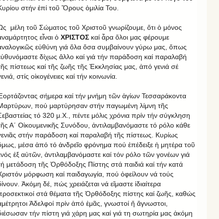
Κυρίου στήν ἐπί τοῦ Ὄρους ὁμιλία Του.
Ὡς μέλη τοῦ Σώματος τοῦ Χριστοῦ γνωρίζουμε, ὅτι ὁ μόνος
ἀναμάρτητος εἶναι ὁ
ΧΡΙΣΤΟΣ
καί ἆρα ὅλοι μας φέρουμε
ἀναλογικῶς εὐθύνη γιά ὅλα ὅσα συμβαίνουν γύρω μας, ὅπως
εὐθυνόμαστε δίχως ἄλλο καί γιά τήν παράδοση καί παραλαβή
τῆς πίστεως καί τῆς ζωῆς τῆς Ἐκκλησίας μας, ἀπό γενιά σέ
γενιά, στίς οἰκογένειες καί τήν κοινωνία.
Ἑορτάζοντας σήμερα καί τήν μνήμη τῶν ἁγίων Τεσσαράκοντα
Μαρτύρων, πού μαρτύρησαν στήν παγωμένη λίμνη τῆς
Σεβαστείας τό 320 μ.Χ., πέντε μόλις χρόνια πρίν τήν σύγκληση
τῆς Α΄ Οἰκουμενικῆς Συνόδου, ἀντιλαμβανόμαστε τό ρόλο κάθε
γενιᾶς στήν παράδοση καί παραλαβή τῆς πίστεως. Κυρίως
ὅμως, μέσα ἀπό τό ἀνδρεῖο φρόνημα πού ἐπέδειξε ἡ μητέρα τοῦ
ἑνός ἐξ αὐτῶν, ἀντιλαμβανόμαστε καί τόν ρόλο τῶν γονέων γιά
τή μετάδοση τῆς Ὀρθόδοξης Πίστης στά παιδιά καί τήν κατά
Χριστόν μόρφωση καί παιδαγωγία, πού ὀφείλουν νά τούς
δίνουν. Ἀκόμη δέ, πώς χρειάζεται νά εἴμαστε ἰδιαίτερα
προσεκτικοί στά θέματα τῆς Ὀρθόδοξης πίστης καί ζωῆς, καθώς
ἀμέτρητοι Ἀδελφοί πρίν ἀπό ἐμᾶς, γνωστοί ἤ ἄγνωστοι,
διέσωσαν τήν πίστη γιά χάρη μας καί γιά τη σωτηρία μας ἀκόμη