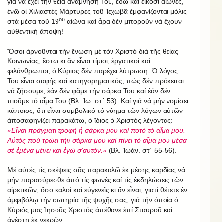
γιά νά ἔχει τήν θεία ἀνάμνησή Του, ἐδῶ καί εἴκοσι αἰῶνες,
ἐνῶ οἱ Χιλιαστές Μάρτυρες τοῦ Ἱεχωβᾶ ἐμφανίζονται μόλις
ου
στά μέσα τοῦ 19
αἰῶνα καί ἆρα δέν μποροῦν νά ἔχουν
αὐθεντική ἄποψη!
Ὅσοι ἀρνοῦνται τήν ἕνωση μέ τόν Χριστό διά τῆς θείας
Κοινωνίας, ἔστω κι ἄν εἶναι τίμιοι, ἐργατικοί καί
φιλάνθρωποι, ὁ Κύριος δέν παρέχει λύτρωση. Ὁ λόγος
Του εἶναι σαφής καί κατηγορηματικός, πώς δέν πρόκειται
νά ζήσουμε, ἐάν δέν φᾶμε τήν σάρκα Του καί ἐάν δέν
πιοῦμε τό αἷμα Του (Βλ. Ἰω. στ΄ 53). Καί γιά νά μήν νομίσει
κάποιος, ὅτι εἶναι συμβολικό τό νόημα τῶν λόγων αὐτῶν
ἀποσαφηνίζει παρακάτω, ὁ ἴδιος ὁ Χριστός λέγοντας:
«Εἶναι πράγματι τροφή ἡ σάρκα μου καί ποτό τό αἷμα μου.
Αὐτός πού τρώει τήν σάρκα μου καί πίνει τό αἷμα μου μέσα
σέ ἐμένα μένει και ἐγώ σ’αυτόν.»
(Βλ. Ἰωάν. στ΄ 55-56).
Μέ αὐτές τίς σκέψεις σᾶς παρακαλῶ ἐκ μέσης καρδίας νά
μήν παρασύρεσθε ἀπό τίς φωνές καί τίς ἐκδηλώσεις τῶν
αἱρετικῶν, ὅσο καλοί καί εὐγενεῖς κι ἄν εἶναι, γιατί θέτετε ἐν
ἀμφιβόλῳ τήν σωτηρία τῆς ψυχῆς σας, γιά τήν ὁποία ὁ
Κύριός μας Ἰησοῦς Χριστός ἀπέθανε ἐπί Σταυροῦ καί
ἀνέστη ἐκ νεκρῶν.