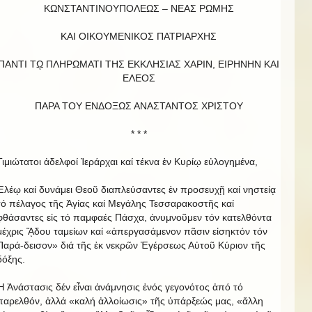
ΚΩΝΣΤΑΝΤΙΝΟΥΠΟΛΕΩΣ – ΝΕΑΣ ΡΩΜΗΣ
ΚΑΙ ΟΙΚΟΥΜΕΝΙΚΟΣ ΠΑΤΡΙΑΡΧΗΣ
ΠΑΝΤΙ Τῼ ΠΛΗΡΩΜΑΤΙ ΤΗΣ ΕΚΚΛΗΣΙΑΣ ΧΑΡΙΝ, ΕΙΡΗΝΗΝ ΚΑΙ
EΛΕΟΣ
ΠΑΡΑ ΤΟΥ ΕΝΔΟΞΩΣ ΑΝΑΣΤΑΝΤΟΣ ΧΡΙΣΤΟΥ
* * *
Τιμιώτατοι ἀδελφοί Ἱεράρχαι καί τέκνα ἐν Κυρίῳ εὐλογημένα,
Ἐλέῳ καί δυνάμει Θεοῦ διαπλεύσαντες ἐν προσευχῇ καί νηστείᾳ
τό πέλαγος τῆς Ἁγίας καί Μεγάλης Τεσσαρακοστῆς καί
φθάσαντες εἰς τό παμφαές Πάσχα, ἀνυμνοῦμεν τόν κατελθόντα
μέχρις ᾍδου ταμείων καί «ἀπεργασάμενον πᾶσιν εἰσηκτόν τόν
Παρά-δεισον» διά τῆς ἐκ νεκρῶν Ἐγέρσεως Αὐτοῦ Κύριον τῆς
δόξης.
Ἡ Ἀνάστασις δέν εἶναι ἀνάμνησις ἑνός γεγονότος ἀπό τό
παρελθόν, ἀλλά «καλή ἀλλοίωσις» τῆς ὑπάρξεώς μας, «ἄλλη