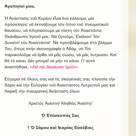
Ἀγαπητοί μου,
Ἡ Ἀνάστασις τοῦ Κυρίου εἶναι ἕνα κάλεσμα, μία
πρόσκλησις νά ἐκτινάξουμε τόν ὕπνο τοῦ πνευματικοῦ
θανάτου, νά πλησιάσουμε μέ πίστη τόν Ἀναστάντα
Θεάνθρωπο Ἰησοῦ μας. Νά ζητοῦμε, Ἐκεῖνον! Τόν
Δυνατό! τόν Ἀναστάντα! Νά προσβλέψουμε στό βλέμμα
Του, ὅπως στήν εἰκονογραφία ὁ Ἀδάμ, νά Τόν
παρακαλοῦμε νά ἔρθει νά μᾶς σώσει, νά μᾶς λυτρώσει. Καί
θά τό κάνει. Δέν μπορεῖ νά μήν τό κάνει. Γι’ αὐτό
ἀναστήθηκε,
«διά τήν δικαίωσιν ἡμῶν»
.
Εὔχομαι σέ ὅλους σας καί τίς οἰκογένειές σας πλουσία τήν
Χάριν καί τήν Εὐλογίαν τοῦ Ἀναστάντος Λυτρωτοῦ μας καί
διαρκῆ τήν πνευματική Ἀνάσταση ὅλων.
Χριστός Ἀνέστη! Ἀληθῶς Ἀνέστη!
Ὁ Ἐπίσκοπός Σας
† Ὁ Σάμου καί Ἰκαρίας Εὐσέβιος