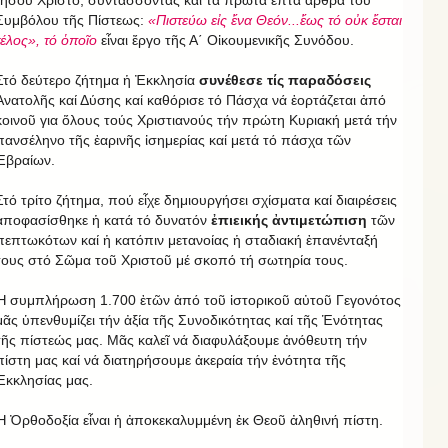
Ἰησοῦ Χριστό, συντάσσοντας καί τά πρῶτα ἑπτά ἄρθρα τοῦ
Συμβόλου τῆς Πίστεως:
«Πιστεύω εἰς ἕνα Θεόν...ἕως τό οὐκ ἔσται
τέλος», τό ὁποῖο
εἶναι ἔργο τῆς Α΄ Οἰκουμενικῆς Συνόδου.
Στό δεύτερο ζήτημα ἡ Ἐκκλησία
συνέθεσε τίς παραδόσεις
Ἀνατολῆς καί Δύσης καί καθόρισε τό Πάσχα νά ἑορτάζεται ἀπό
κοινοῦ για ὅλους τούς Χριστιανούς τήν πρώτη Κυριακή μετά τήν
πανσέληνο τῆς ἐαρινῆς ἰσημερίας καί μετά τό πάσχα τῶν
Ἑβραίων.
Στό τρίτο ζήτημα, πού εἶχε δημιουργήσει σχίσματα καί διαιρέσεις
ἀποφασίσθηκε ἡ κατά τό δυνατόν
ἐπιεικής ἀντιμετώπιση
τῶν
πεπτωκότων καί ἡ κατόπιν μετανοίας ἡ σταδιακή ἐπανένταξή
τους στό Σῶμα τοῦ Χριστοῦ μέ σκοπό τή σωτηρία τους.
Ἡ συμπλήρωση 1.700 ἐτῶν ἀπό τοῦ ἱστορικοῦ αὐτοῦ Γεγονότος
μᾶς ὑπενθυμίζει τήν ἀξία τῆς Συνοδικότητας καί τῆς Ἑνότητας
τῆς πίστεώς μας. Μᾶς καλεῖ νά διαφυλάξουμε ἀνόθευτη τήν
πίστη μας καί νά διατηρήσουμε ἀκεραία τήν ἑνότητα τῆς
Ἐκκλησίας μας.
Ἡ Ὀρθοδοξία εἶναι ἡ ἀποκεκαλυμμένη ἐκ Θεοῦ ἀληθινή πίστη.