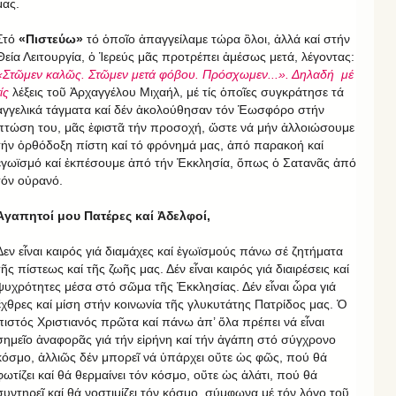
μας.
Στό
«Πιστεύω»
τό ὁποῖο ἀπαγγείλαμε τώρα ὃλοι, ἀλλά καί στήν
Θεία Λειτουργία, ὁ Ἱερεύς μᾶς προτρέπει ἀμέσως μετά, λέγοντας:
«Στῶμεν καλῶς. Στῶμεν μετά φόβου. Πρόσχωμεν...». Δηλαδή μέ
ίς
λέξεις τοῦ Ἀρχαγγέλου Μιχαήλ, μέ τίς ὁποῖες συγκράτησε τά
ἀγγελικά τάγματα καί δέν ἀκολούθησαν τόν Ἑωσφόρο στήν
πτώση του, μᾶς ἐφιστᾶ τήν προσοχή, ὥστε νά μήν ἀλλοιώσουμε
τήν ὀρθόδοξη πίστη καί τό φρόνημά μας, ἀπό παρακοή καί
ἐγωϊσμό καί ἐκπέσουμε ἀπό τήν Ἐκκλησία, ὅπως ὁ Σατανᾶς ἀπό
τόν οὐρανό.
Ἀγαπητοί μου Πατέρες καί Ἀδελφοί,
Δεν εἶναι καιρός γιά διαμάχες καί ἐγωϊσμούς πάνω σέ ζητήματα
τῆς πίστεως καί τῆς ζωῆς μας. Δέν εἶναι καιρός γιά διαιρέσεις καί
ψυχρότητες μέσα στό σῶμα τῆς Ἐκκλησίας. Δέν εἶναι ὧρα γιά
ἔχθρες καί μίση στήν κοινωνία τῆς γλυκυτάτης Πατρίδος μας. Ὁ
πιστός Χριστιανός πρῶτα καί πάνω ἀπ’ ὅλα πρέπει νά εἶναι
σημεῖο ἀναφορᾶς γιά τήν εἰρήνη καί τήν ἀγάπη στό σύγχρονο
κόσμο, ἀλλιῶς δέν μπορεῖ νά ὑπάρχει οὔτε ὡς φῶς, πού θά
φωτίζει καί θά θερμαίνει τόν κόσμο, οὔτε ὡς ἁλάτι, πού θά
συντηρεῖ καί θά νοστιμίζει τόν κόσμο, σύμφωνα μέ τόν λόγο τοῦ