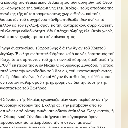
νά κλονίζῃ τάς θετικιστικάς βεβαιότητας τῶν ἀρνητῶν τοῦ Θεοῦ
ὡς «ἀρνήσεως τῆς ἀνθρωπίνης ἐλευθερίας», τούς ὀπαδούς τῆς
«φενάκης τῆς αὐτοπραγματώσεως χωρίς Θεόν» καί τούς
θαυμαστάς τοῦ συγχρόνου «ἀνθρωποθεοῦ». Δέν ἀνήκει τό
μέλλον εἰς τόν ἐγκλω-βισμόν εἰς τήν αὐτάρεσκον, συρρικνωτικήν
καί κλειστήν ἐνθαδικότητα. Δέν ὑπάρχει ἀληθής ἐλευθερία χωρίς
Ἀνάστασιν, χωρίς προοπτικήν αἰωνιότητος.
Πηγήν ἀναστασίμου εὐφροσύνης διά τήν Ἁγίαν τοῦ Χριστοῦ
Μεγάλην Ἐκκλησίαν ἀποτελεῖ ἐφέτος καί ὁ κοινός ἑορτασμός τοῦ
Πάσχα ὑπό σύμπαντος τοῦ χριστιανικοῦ κόσμου, ὁμοῦ μετά τῆς
ῆς
1700
ἐπετείου τῆς Α’ ἐν Νικαίᾳ Οἰκουμενικῆς Συνόδου, ἡ ὁποία
κατεδίκασε τήν κακοδοξίαν τοῦ Ἀρείου, τοῦ «κατασμικρύναντος
τῆς Τριάδος τόν ἕνα, Υἱόν καί Λόγον ὄντα Θεοῦ», καί ἐθέσπισε
τόν τρόπον καθορισμοῦ τῆς ἡμερομηνίας διά τήν ἑορτήν τῆς
Ἀναστάσεως τοῦ Σωτῆρος.
Ἡ Σύνοδος τῆς Νικαίας ἐγκαινιάζει μίαν νέαν περίοδον εἰς τήν
συνοδικήν ἱστορίαν τῆς Ἐκκλησίας, τήν μετάβασιν ἀπό τό
τοπικόν εἰς τό οἰκουμενικόν συνοδικόν ἐπίπεδον. Ὡς γνωστόν, ἡ
Α´ Οἰκουμενική Σύνοδος εἰσήγαγε τόν «ἄγραφον» ὅρον
«ὁμοούσιος» εἰς τό Σύμβολον τῆς πίστεως, μέ σαφῆ
σωτηριολογικήν ἀναφοράν, ἡ ὁποία παραμένει τό οὐσιῶδες