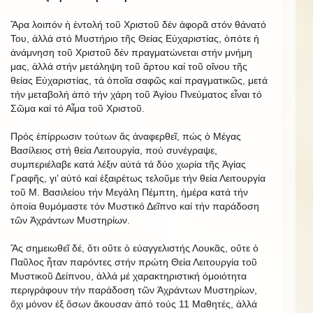
Ἄρα λοιπόν ἡ ἐντολή τοῦ Χριστοῦ δέν ἀφορᾶ στόν θάνατό
Του, ἀλλά στό Μυστήριο τῆς Θείας Εὐχαριστίας, ὁπότε ἡ
ἀνάμνηση τοῦ Χριστοῦ δέν πραγματώνεται στήν μνήμη
μας, ἀλλά στήν μετάληψη τοῦ ἄρτου καί τοῦ οἴνου τῆς
θείας Εὐχαριστίας, τά ὁποῖα σαφῶς καί πραγματικῶς, μετά
τήν μεταβολή ἀπό τήν χάρη τοῦ Ἁγίου Πνεύματος εἶναι τό
Σῶμα καί τό Αἷμα τοῦ Χριστοῦ.
Πρός ἐπίρρωσιν τούτων ἄς ἀναφερθεῖ, πώς ὁ Μέγας
Βασίλειος στή θεία Λειτουργία, πού συνέγραψε,
συμπεριέλαβε κατά λέξιν αὐτά τά δύο χωρία τῆς Ἁγίας
Γραφῆς, γι’ αὐτό καί ἐξαιρέτως τελοῦμε τήν θεία Λειτουργία
τοῦ Μ. Βασιλείου τήν Μεγάλη Πέμπτη, ἡμέρα κατά τήν
ὁποία θυμόμαστε τόν Μυστικό Δεῖπνο καί τήν παράδοση
τῶν Ἀχράντων Μυστηρίων.
Ἄς σημειωθεῖ δέ, ὅτι οὔτε ὁ εὐαγγελιστής Λουκᾶς, οὔτε ὁ
Παῦλος ἦταν παρόντες στήν πρώτη Θεία Λειτουργία τοῦ
Μυστικοῦ Δείπνου, ἀλλά μέ χαρακτηριστική ὁμοιότητα
περιγράφουν τήν παράδοση τῶν Ἀχράντων Μυστηρίων,
ὄχι μόνον ἐξ ὅσων ἄκουσαν ἀπό τούς 11 Μαθητές, ἀλλά