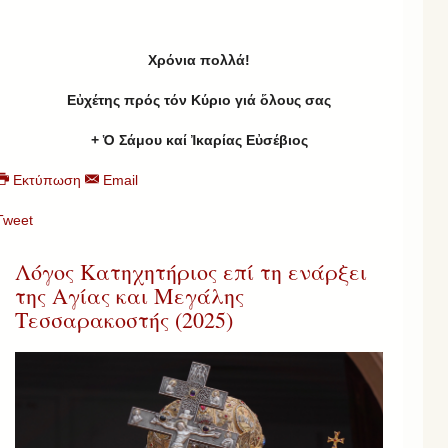
Χρ
όνια πολλά!
Εὐχέτης πρός τόν Κύριο γιά ὅλους σας
+ Ὁ Σάμου καί Ἰκαρίας Εὐσέβιος
Εκτύπωση
Email
Tweet
Λόγος Κατηχητήριος επί τη ενάρξει
της Αγίας και Μεγάλης
Τεσσαρακοστής (2025)