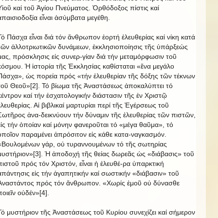
Υἱοῦ καί τοῦ Ἁγίου Πνεύματος. Ὀρθόδοξος πίστις καί
ἀπαισιοδοξία εἶναι ἀσύμβατα μεγέθη.
Τό Πάσχα εἶναι διά τόν ἄνθρωπον ἑορτή ἐλευθερίας καί νίκη κατά
τῶν ἀλλοτριωτικῶν δυνάμεων, ἐκκλησιοποίησις τῆς ὑπάρξεώς
μας, πρόσκλησις εἰς συνερ-γίαν διά τήν μεταμόρφωσιν τοῦ
κόσμου. Ἡ ἱστορία τῆς Ἐκκλησίας καθίσταται «ἕνα μεγάλο
Πάσχα», ὡς πορεία πρός «τήν ἐλευθερίαν τῆς δόξης τῶν τέκνων
τοῦ Θεοῦ»[2]. Τό βίωμα τῆς Ἀναστάσεως ἀποκαλύπτει τό
κέντρον καί τήν ἐσχατολογικήν διάστασιν τῆς ἐν Χριστῷ
ἐλευθερίας. Αἱ βιβλικαί μαρτυρίαι περί τῆς Ἐγέρσεως τοῦ
Σωτῆρος ἀνα-δεικνύουν τήν δύναμιν τῆς ἐλευθερίας τῶν πιστῶν,
εἰς τήν ὁποίαν καί μόνην φανεροῦται τό «μέγα θαῦμα», τό
ὁποῖον παραμένει ἀπρόσιτον εἰς κάθε κατα-ναγκασμόν.
«Βουλομένων γάρ, οὐ τυραννουμένων τό τῆς σωτηρίας
μυστήριον»[3]. Ἡ ἀποδοχή τῆς θείας δωρεᾶς ὡς «διάβασις» τοῦ
πιστοῦ πρός τόν Χριστόν, εἶναι ἡ ἐλευθέ-ρα ὑπαρκτική
ἀπάντησις εἰς τήν ἀγαπητικήν καί σωστικήν «διάβασιν» τοῦ
Ἀναστάντος πρός τόν ἄνθρωπον. «Χωρίς ἐμοῦ οὐ δύνασθε
ποιεῖν οὐδέν»[4].
Τό μυστήριον τῆς Ἀναστάσεως τοῦ Κυρίου συνεχίζει καί σήμερον