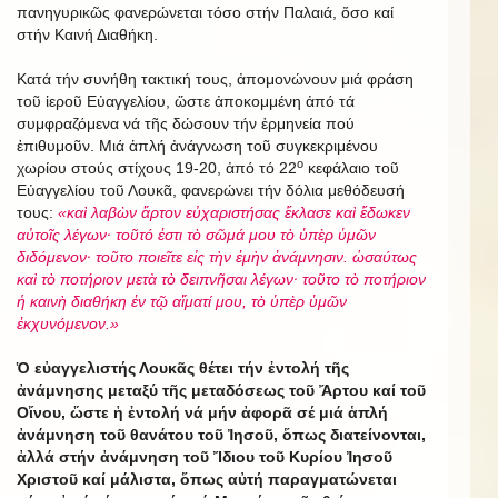
πανηγυρικῶς φανερώνεται τόσο στήν Παλαιά, ὅσο καί
στήν Καινή Διαθήκη.
Κατά τήν συνήθη τακτική τους, ἀπομονώνουν μιά φράση
τοῦ ἱεροῦ Εὐαγγελίου, ὥστε ἀποκομμένη ἀπό τά
συμφραζόμενα νά τῆς δώσουν τήν ἑρμηνεία πού
ἐπιθυμοῦν. Μιά ἁπλή ἀνάγνωση τοῦ συγκεκριμένου
ο
χωρίου στούς στίχους 19-20, ἀπό τό 22
κεφάλαιο τοῦ
Εὐαγγελίου τοῦ Λουκᾶ, φανερώνει τήν δόλια μεθόδευσή
τους:
«καὶ λαβὼν ἄρτον εὐχαριστήσας ἔκλασε καὶ ἔδωκεν
αὐτοῖς λέγων· τοῦτό ἐστι τὸ σῶμά μου τὸ ὑπὲρ ὑμῶν
διδόμενον· τοῦτο ποιεῖτε εἰς τὴν ἐμὴν ἀνάμνησιν. ὡσαύτως
καὶ τὸ ποτήριον μετὰ τὸ δειπνῆσαι λέγων· τοῦτο τὸ ποτήριον
ἡ καινὴ διαθήκη ἐν τῷ αἵματί μου, τὸ ὑπὲρ ὑμῶν
ἐκχυνόμενον.»
Ὁ εὐαγγελιστής Λουκᾶς θέτει τήν ἐντολή τῆς
ἀνάμνησης μεταξύ τῆς μεταδόσεως τοῦ Ἄρτου καί τοῦ
Οἴνου, ὥστε ἡ ἐντολή νά μήν ἀφορᾶ σέ μιά ἁπλή
ἀνάμνηση τοῦ θανάτου τοῦ Ἰησοῦ, ὅπως διατείνονται,
ἀλλά στήν ἀνάμνηση τοῦ Ἴδιου τοῦ Κυρίου Ἰησοῦ
Χριστοῦ καί μάλιστα, ὅπως αὐτή παραγματώνεται