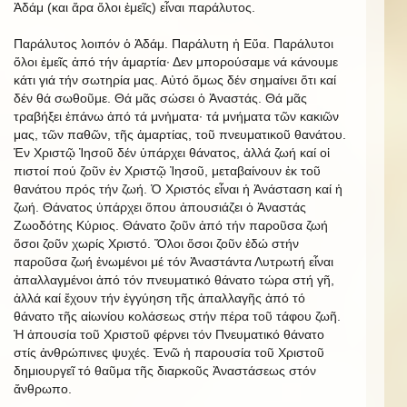
Ἀδάμ (και ἄρα ὅλοι ἐμεῖς) εἶναι παράλυτος.
Παράλυτος λοιπόν ὁ Ἀδάμ. Παράλυτη ἡ Εὔα. Παράλυτοι
ὅλοι ἐμεῖς ἀπό τήν ἁμαρτία· Δεν μπορούσαμε νά κάνουμε
κάτι γιά τήν σωτηρία μας. Αὐτό ὅμως δέν σημαίνει ὅτι καί
δέν θά σωθοῦμε. Θά μᾶς σώσει ὁ Ἀναστάς. Θά μᾶς
τραβήξει ἐπάνω ἀπό τά μνἠματα· τά μνήματα τῶν κακιῶν
μας, τῶν παθῶν, τῆς ἁμαρτίας, τοῦ πνευματικοῦ θανάτου.
Ἐν Χριστῷ Ἰησοῦ δέν ὑπάρχει θάνατος, ἀλλά ζωή καί οἱ
πιστοί πού ζοῦν ἐν Χριστῷ Ἰησοῦ, μεταβαίνουν ἐκ τοῦ
θανάτου πρός τήν ζωή. Ὁ Χριστός εἶναι ἡ Ἀνάσταση καί ἡ
ζωή. Θάνατος ὑπάρχει ὅπου ἀπουσιάζει ὁ Ἀναστάς
Ζωοδότης Κύριος. Θάνατο ζοῦν ἀπό τήν παροῦσα ζωή
ὅσοι ζοῦν χωρίς Χριστό. Ὅλοι ὅσοι ζοῦν ἐδώ στήν
παροῦσα ζωή ἑνωμένοι μέ τόν Ἀναστάντα Λυτρωτή εἶναι
ἀπαλλαγμένοι ἀπό τόν πνευματικό θάνατο τώρα στή γῆ,
ἀλλά καί ἔχουν τήν ἐγγύηση τῆς ἀπαλλαγῆς ἀπό τό
θάνατο τῆς αἰωνίου κολάσεως στήν πέρα τοῦ τάφου ζωῆ.
Ἡ ἀπουσία τοῦ Χριστοῦ φέρνει τόν Πνευματικό θάνατο
στίς ἀνθρώπινες ψυχές. Ἐνῶ ἡ παρουσία τοῦ Χριστοῦ
δημιουργεῖ τό θαῦμα τῆς διαρκοῦς Ἀναστάσεως στόν
ἄνθρωπο.