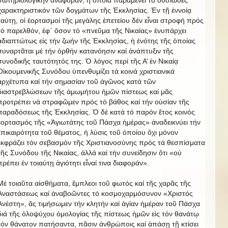
χαρακτηριστικόν τῶν δογμάτων τῆς Ἐκκλησίας. Ἐν τῇ ἐννοίᾳ
ταύτῃ, οἱ ἑορτασμοί τῆς μεγάλης ἐπετείου δέν εἶναι στροφή πρός
τό παρελθόν, ἐφ᾿ ὅσον τό «πνεῦμα τῆς Νικαίας» ἐνυπάρχει
ἀδιαπτώτως εἰς τήν ζωήν τῆς Ἐκκλησίας, ἡ ἑνότης τῆς ὁποίας
συναρτᾶται μέ τήν ὀρθήν κατανόησιν καί ἀνάπτυξιν τῆς
συνοδικῆς ταυτότητός της. Ὁ λόγος περί τῆς Α’ ἐν Νικαίᾳ
Οἰκουμενικῆς Συνόδου ὑπενθυμίζει τά κοινά χριστιανικά
ἀρχέτυπα καί τήν σημασίαν τοῦ ἀγῶνος κατά τῶν
διαστρεβλώσεων τῆς ἀμωμήτου ἡμῶν πίστεως καί μᾶς
προτρέπει νά στραφῶμεν πρός τό βάθος καί τήν οὐσίαν τῆς
παραδόσεως τῆς Ἐκκλησίας. Ὁ δέ κατά τό παρόν ἔτος κοινός
ἑορτασμός τῆς «Ἁγιωτάτης τοῦ Πάσχα ἡμέρας» ἀναδεικνύει τήν
ἐπικαιρότητα τοῦ θέματος, ἡ λύσις τοῦ ὁποίου ὄχι μόνον
ἐκφράζει τόν σεβασμόν τῆς Χριστιανοσύνης πρός τά θεσπίσματα
τῆς Συνόδου τῆς Νικαίας, ἀλλά καί τήν συνείδησιν ὅτι «οὐ
πρέπει ἐν τοιαύτῃ ἁγιότητι εἶναί τινα διαφοράν».
Μέ τοιαῦτα αἰσθήματα, ἔμπλεοι τοῦ φωτός καί τῆς χαρᾶς τῆς
Ἀναστάσεως καί ἀναβοῶντες τό κοσμοχαρμόσυνον «Χριστός
Ἀνέστη», ἄς τιμήσωμεν τήν κλητήν καί ἁγίαν ἡμέραν τοῦ Πάσχα
διά τῆς ὁλοψύχου ὁμολογίας τῆς πίστεως ἡμῶν εἰς τόν θανάτῳ
τόν θάνατον πατήσαντα, πᾶσιν ἀνθρώποις καί ἁπάσῃ τῇ κτίσει