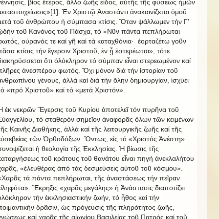
γέννησις, βίος ἕτερος, ἄλλο ζωῆς εἶδος, αὐτῆς τῆς φύσεως ἡμῶν
μεταστοιχείωσις»[1]. Ἐν Χριστῷ Ἀναστάντι ἀνακαινίζεται ὁμοῦ
μετά τοῦ ἀνθρώπου ἡ σύμπασα κτίσις. Ὅταν ψάλλωμεν τήν Γ’
ᾠδήν τοῦ Κανόνος τοῦ Πάσχα, τό «Νῦν πάντα πεπλήρωται
φωτός, οὐρανός τε καί γῆ καί τά καταχθόνια·
ἑορταζέτω γοῦν
πᾶσα κτίσις τήν ἔγερσιν Χριστοῦ, ἐν ᾗ ἐστερέωται», τότε
διακηρύσσεται ὅτι ὁλόκληρον τό σύμπαν εἶναι στερεωμένον καί
πλῆρες ἀνεσπέρου φωτός. Ὄχι μόνον διά τήν ἱστορίαν τοῦ
ἀνθρωπίνου γένους, ἀλλά καί διά τήν ὅλην δημιουργίαν, ἰσχύει
τό «πρό Χριστοῦ» καί τό «μετά Χριστόν».
Ἡ ἐκ νεκρῶν Ἔγερσις τοῦ Κυρίου ἀποτελεῖ τόν πυρῆνα τοῦ
Εὐαγγελίου, τό σταθερόν σημεῖον ἀναφορᾶς ὅλων τῶν κειμένων
τῆς Καινῆς Διαθήκης, ἀλλά καί τῆς λειτουργικῆς ζωῆς καί τῆς
εὐσεβείας τῶν Ὀρθοδόξων. Ὄντως, εἰς τό «Χριστός Ἀνέστη»
συνοψίζεται ἡ θεολογία τῆς Ἐκκλησίας. Ἡ βίωσις τῆς
καταργήσεως τοῦ κράτους τοῦ θανάτου εἶναι πηγή ἀνεκλαλήτου
χαρᾶς, «ἐλευθέρας ἀπό τάς δεσμεύσεις αὐτοῦ τοῦ κόσμου».
«Χαρᾶς τά πάντα πεπλήρωται, τῆς ἀναστάσεως τήν πεῖραν
εἰληφότα». Ἔκρηξις «χαρᾶς μεγάλης» ἡ Ἀνάστασις διαποτίζει
ὁλόκληρον τήν ἐκκλησιαστικήν ζωήν, τό ἦθος καί τήν
ποιμαντικήν δρᾶσιν, ὡς πρόγευσις τῆς πληρότητος ζωῆς,
γνώσεως καί χαρᾶς τῆς αἰωνίου Βασιλείας τοῦ Πατρός καί τοῦ