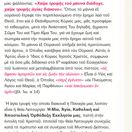
μας ψάλλοντας:
«Χαῖρε τροφῆς τοῦ μάννα διάδοχε,
χαῖρε τρυφῆς ἁγίας διάκονε».
Ὅπως τό μάννα ἐξ
οὐρανοῦ ἔτρεφε τόν περιπλανώμενο στήν ἔρημο λαό τοῦ
Θεοῦ, ἔτσι καί ὁ Θεάνθρωπος Κύριός μας, μᾶς προσφέρει
τό τεθεωμένο, μετά τήν Ἀνάστασή Του δηλαδή, ἄχραντο
Σῶμα Του καί Τίμιο Αἷμα Του, γιά νά ἔχουμε ζωή καί
σωτηρία κατά τήν πορεία μας στήν ἔρημο αὐτοῦ τοῦ
κόσμου. Τό μάννα ἐξ Οὐρανοῦ ὑπῆρξε ἁπλή προτύπωση
τοῦ ἄρτου, ὁ Ὁποῖος κατέβηκε ἀπό τόν Οὐρανό. Αὐτός ὁ
Ἄρτος εἶναι ὁ Ἴδιος ὁ Kύριος Ἰησοῦς Χριστός, σύμφωνα
ο
μέ τά ὅσα μᾶς διδάσκει στό 6
κεφάλαιο τοῦ Εὐαγγελίου
τοῦ Ἰωάννου καί μεταλαμβάνεται ἀπό τούς πιστούς
«εἰς
ἄφεσιν ἁμαρτιῶν καί εἰς ζωήν τήν αἰώνιον.»
Εἶναι ὁ Υἱός καί
Λόγος τοῦ Θεοῦ, ὁ Ὁποῖος
«σάρξ ἐγένετο»
«ἐκ Πνεύματος
Ἁγίου καί Μαρίας τῆ Παρθένου»
«καί ἐσκήνωσεν ἐν
ἡμῖν»
(βλ. Ἰω. α΄14)
Ἡ ἁγία τρυφή τήν ὁποία διακονεῖ ἡ Παναγία μας λοιπόν
εἶναι ἡ θεία Λειτουργία.
Ἡ Μία, Ἁγία, Καθολική καί
Ἀποστολική Ὀρθόδοξη Ἐκκλησία μας
, πιστή στήν
ἐντολή τοῦ Χριστοῦ, ἐπιτελεῖ τήν θεία Λειτουργία συνεχῶς
κατά τό πρότυπο καί σέ συνέχεια τοῦ Μυστικοῦ Δείπνου,