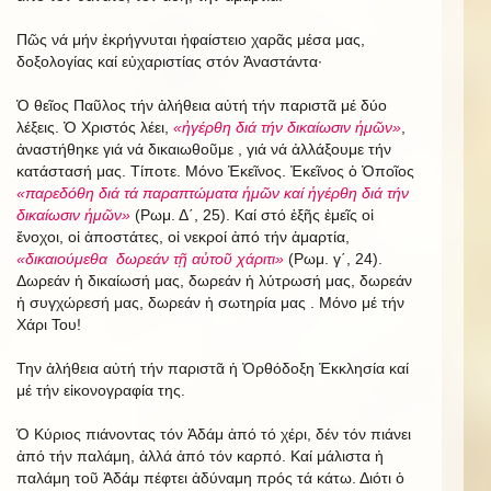
Πῶς νά μήν ἐκρήγνυται ἡφαίστειο χαρᾶς μέσα μας,
δοξολογίας καί εὐχαριστίας στόν Ἀναστάντα·
Ὁ θεῖος Παῦλος τήν ἀλήθεια αὐτή τήν παριστᾶ μέ δύο
λέξεις. Ὁ Χριστός λέει,
«ἠγέρθη διά τήν δικαίωσιν ἡμῶν»
,
ἀναστήθηκε γιά νά δικαιωθοῦμε , γιά νά ἀλλάξουμε τήν
κατάστασή μας. Τίποτε. Μόνο Ἐκεῖνος. Ἐκεῖνος ὁ Ὁποῖος
«παρεδόθη διά τά παραπτώματα ἡμῶν καί ἡγέρθη διά τήν
δικαίωσιν ἡμῶν»
(Ρωμ. Δ΄, 25). Καί στό ἐξῆς ἐμεῖς οἱ
ἔνοχοι, οἱ ἀποστάτες, οἱ νεκροί ἀπό τήν ἁμαρτία,
«δικαιούμεθα δωρεάν τῇ αὐτοῦ χάριτι»
(Ρωμ. γ΄, 24).
Δωρεάν ἡ δικαίωσή μας, δωρεάν ἡ λύτρωσή μας, δωρεάν
ἡ συγχώρεσή μας, δωρεάν ἡ σωτηρία μας . Μόνο μέ τήν
Χάρι Του!
Την ἀλήθεια αὐτή τήν παριστᾶ ἡ Ὀρθόδοξη Ἐκκλησία καί
μέ τήν εἰκονογραφία της.
Ὁ Κύριος πιάνοντας τόν Ἀδάμ ἀπό τό χέρι, δέν τόν πιάνει
ἀπό τήν παλάμη, ἀλλά ἀπό τόν καρπό. Καί μάλιστα ἡ
παλάμη τοῦ Ἀδάμ πέφτει ἀδύναμη πρός τά κάτω. Διότι ὁ