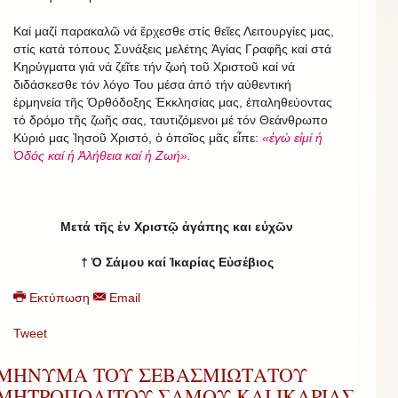
Καί μαζί παρακαλῶ νά ἔρχεσθε στίς θεῖες Λειτουργίες μας,
στίς κατά τόπους Συνάξεις μελέτης Ἁγίας Γραφῆς καί στά
Κηρύγματα γιά νά ζεῖτε τήν ζωή τοῦ Χριστοῦ καί νά
διδάσκεσθε τόν λόγο Του μέσα ἀπό τήν αὐθεντική
ἑρμηνεία τῆς Ὀρθόδοξης Ἐκκλησίας μας, ἐπαληθεύοντας
τό δρόμο τῆς ζωῆς σας, ταυτιζόμενοι μέ τόν Θεάνθρωπο
Κύριό μας Ἰησοῦ Χριστό, ὁ ὁποῖος μᾶς εἶπε:
«ἐγώ εἰμί ἡ
Ὁδός καί ἡ Ἀλήθεια καί ἡ Ζωή».
Μετά τῆς ἐν Χριστῷ ἀγάπης και εὐχῶν
† Ὁ Σάμου καί Ἰκαρίας Εὐσέβιος
Εκτύπωση
Email
Tweet
ΜΗΝΥΜΑ ΤΟΥ ΣΕΒΑΣΜΙΩΤΑΤΟΥ
ΜΗΤΡΟΠΟΛΙΤΟΥ ΣΑΜΟΥ ΚΑΙ ΙΚΑΡΙΑΣ