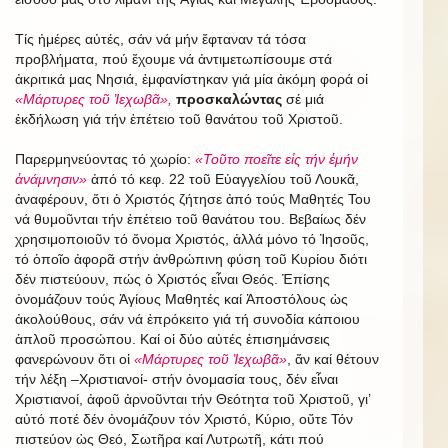
Τίς ἡμέρες αὐτές, σάν νά μήν ἔφταναν τά τόσα
προβλήματα, πού ἔχουμε νά ἀντιμετωπίσουμε στά
ἀκριτικά μας Νησιά, ἐμφανίστηκαν γιά μία ἀκόμη φορά οἱ
«Μάρτυρες τοῦ Ἰεχωβᾶ»,
προσκαλώντας
σέ μιά
ἐκδήλωση γιά τήν ἐπέτειο τοῦ θανάτου τοῦ Χριστοῦ.
Παρερμηνεύοντας τό χωρίο:
«Τοῦτο ποεῖτε εἰς τήν ἐμήν
ἀνάμνησιν»
ἀπό τό κεφ. 22 τοῦ Εὐαγγελίου τοῦ Λουκᾶ,
ἀναφέρουν, ὅτι ὁ Χριστός ζήτησε ἀπό τούς Μαθητές Του
νά θυμοῦνται τήν ἐπέτειο τοῦ θανάτου του. Βεβαίως δέν
χρησιμοποιοῦν τό ὄνομα Χριστός, ἀλλά μόνο τό Ἰησοῦς,
τό ὁποῖο ἀφορᾶ στήν ἀνθρώπινη φύση τοῦ Κυρίου διότι
δέν πιστεύουν, πώς ὁ Χριστός εἶναι Θεός. Ἐπίσης
ὀνομάζουν τούς Ἁγίους Μαθητές καί Ἀποστόλους ὡς
ἀκολούθους, σάν νά ἐπρόκειτο γιά τή συνοδία κάποιου
ἁπλοῦ προσώπου. Καί οἱ δύο αὐτές ἐπισημάνσεις
φανερώνουν ὅτι οἱ
«Μάρτυρες τοῦ Ἰεχωβᾶ»
, ἄν καί θέτουν
τήν λέξη –Χριστιανοί- στήν ὀνομασία τους, δέν εἶναι
Χριστιανοί, ἀφοῦ ἀρνοῦνται τήν Θεότητα τοῦ Χριστοῦ, γι’
αὐτό ποτέ δέν ὀνομάζουν τόν Χριστό, Κύριο, οὔτε Τόν
πιστεύον ὡς Θεό, Σωτῆρα καί Λυτρωτῆ, κάτι πού