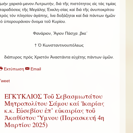
ζωήν χαρισά-μενον Λυτρωτήν, διά τῆς πιστότητος εἰς τάς τιμίας
παραδόσεις τῆς Μεγάλης Ἐκκλη-σίας καί διά τῆς ἀνυποκρίτου
πρός τόν πλησίον ἀγάπης, ἵνα δοξάζηται καί διά πάντων ἡμῶν
τό ὑπερουράνιον ὄνομα τοῦ Κυρίου.
Φανάριον, Ἅγιον Πάσχα ,βκε´
† Ὁ Κωνσταντινουπόλεως
διάπυρος πρός Χριστόν Ἀναστάντα εὐχέτης πάντων ὑμῶν.
Εκτύπωση
Email
Tweet
ΕΓΚΥΚΛΙΟΣ Τοῦ Σεβασμιωτάτου
Μητροπολίτου Σάμου καί Ἰκαρίας
κ.κ. Εὐσεβίου ἐπ’ εὐκαιρίας τοῦ
Ἀκαθίστου Ὕμνου (Παρασκευή 4η
Μαρτίου 2025)