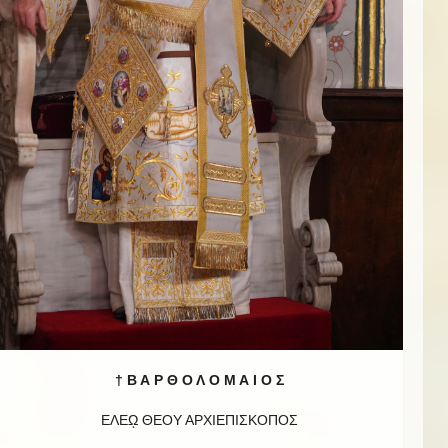
† Β Α Ρ Θ Ο Λ Ο Μ Α Ι Ο Σ
ΕΛΕῼ ΘΕΟΥ ΑΡΧΙΕΠΙΣΚΟΠΟΣ