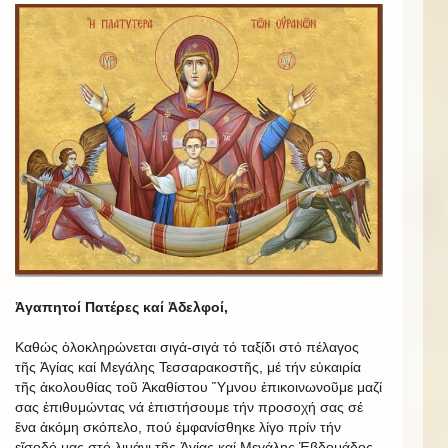
Ἀγαπητοί Πατέρες καί Ἀδελφοί,
Καθώς ὁλοκληρώνεται σιγά-σιγά τό ταξίδι στό πέλαγος
τῆς Ἁγίας καί Μεγάλης Τεσσαρακοστῆς, μέ τήν εὐκαιρία
τῆς ἀκολουθίας τοῦ Ἀκαθίστου Ὕμνου ἐπικοινωνοῦμε μαζί
σας ἐπιθυμώντας νά ἐπιστήσουμε τήν προσοχή σας σέ
ἕνα ἀκόμη σκόπελο, πού ἐμφανίσθηκε λίγο πρίν τήν
εἴσοδό μας στό λιμάνι τῆς Ἁγίας καί Μεγάλης Ἑβδομάδος.