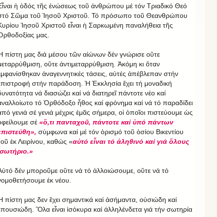
Εἶναι ἡ ὁδός τῆς ἑνώσεως τοῦ ἀνθρώπου μέ τόν Τριαδικό Θεό
στό Σῶμα τοῦ Ἰησοῦ Χριστοῦ. Τό πρόσωπο τοῦ Θεανθρώπου
Κυρίου Ἰησοῦ Χριστοῦ εἶναι ἡ Σαρκωμένη παναλήθεια τῆς
Ὀρθοδοξίας μας.
Ἡ πίστη μας διά μέσου τῶν αἰώνων δέν γνώρισε οὒτε
μεταρρύθμιση, οὒτε ἀντιμεταρρύθμιση. Ἀκόμη κι ὅταν
ἐμφανίσθηκαν ἀναγεννητικές τάσεις, αὐτές ἀπέβλεπαν στήν
ἐπιστροφή στήν παράδοση. Ἡ Ἐκκλησία ἔχει τή μοναδική
δυνατότητα νά διασώζει καί νά διατηρεῖ πάντοτε νέο καί
ἀναλλοίωτο τό Ὀρθόδοξο ἦθος καί φρόνημα καί νά τό παραδίδει
ἀπό γενιά σέ γενιά μέχρις ἐμᾶς σήμερα, οἱ ὁποῖοι πιστεύουμε ὡς
ὀφείλουμε σέ
«ὃ,τι πανταχοῦ, πάντοτε καί ὑπό πάντων
ἐπιστεύθη»,
σύμφωνα καί μέ τόν ὁρισμό τοῦ ὁσίου Βικεντίου
τοῦ ἐκ Λειρίνου, καθώς «
αὐτό εἶναι τό ἀληθινό καί γιά ὅλους
σωτήριο.»
Αὐτό δέν μποροῦμε οὒτε νά τό ἀλλοιώσουμε, οὒτε νά τό
νομοθετήσουμε ἐκ νέου.
Ἡ πίστη μας δεν ἒχει σημαντικά καί ἀσήμαντα, οὐσιώδη καί
ἐπουσιώδη. Ὃλα εἶναι ἰσόκυρα καί ἀλληλένδετα γιά τήν σωτηρία