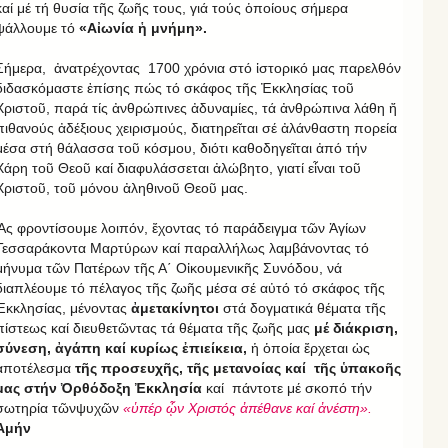
καί μέ τή θυσία τῆς ζωῆς τους, γιά τούς ὁποίους σήμερα
ψάλλουμε τό
«Αἰωνία ἡ μνήμη».
Σήμερα, ἀνατρέχοντας 1700 χρόνια στό ἱστορικό μας παρελθόν
διδασκόμαστε ἐπίσης πώς τό σκάφος τῆς Ἐκκλησίας τοῦ
Χριστοῦ, παρά τίς ἀνθρώπινες ἀδυναμίες, τά ἀνθρώπινα λάθη ἤ
πιθανούς ἀδέξιους χειρισμούς, διατηρεῖται σέ ἀλάνθαστη πορεία
μέσα στή θάλασσα τοῦ κόσμου, διότι καθοδηγεῖται ἀπό τήν
Χάρη τοῦ Θεοῦ καί διαφυλάσσεται ἀλώβητο, γιατί εἶναι τοῦ
Χριστοῦ, τοῦ μόνου ἀληθινοῦ Θεοῦ μας.
Ἄς φροντίσουμε λοιπόν, ἔχοντας τό παράδειγμα τῶν Ἁγίων
Τεσσαράκοντα Μαρτύρων καί παραλλήλως λαμβάνοντας τό
μήνυμα τῶν Πατέρων τῆς Α΄ Οἰκουμενικῆς Συνόδου, νά
διαπλέουμε τό πέλαγος τῆς ζωῆς μέσα σέ αὐτό τό σκάφος τῆς
Ἐκκλησίας, μένοντας
ἀμετακίνητοι
στά δογματικά θέματα τῆς
πίστεως καί διευθετῶντας τά θέματα τῆς ζωῆς μας
μέ διάκριση,
σύνεση, ἀγάπη καί κυρίως ἐπιείκεια,
ἡ ὁποία ἔρχεται ὡς
ἀποτέλεσμα
τῆς προσευχῆς, τῆς μετανοίας καί τῆς ὑπακοῆς
μας στήν Ὀρθόδοξη Ἐκκλησία
καί πάντοτε μέ σκοπό τήν
σωτηρία τῶνψυχῶν
«ὑπέρ ᾧν Χριστός ἀπέθανε καί ἀνέστη».
Ἀμήν