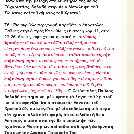
μέσα ἀπό τήν μετοχή στό Μυστήριο τῆς θείας
Εὐχαριστίας, δηλαδή στήν θεία Μετάληψη τοῦ
Σώματος καί τοῦ αἵματος τοῦ Χριστοῦ.
Τήν ἴδια ἀκριβῶς περιγραφή παραθέτει ὁ ἀπόστολος
Παῦλος στήν Α΄πρός Κορινθίους ἐπιστολή κεφ. 11, στίχ.
23-26, ὅπου γράφει χαρακτηριστικά:«...
ὁ
Κύριος
Ἰησοῦς
ἐν τῇ νυκτί ᾗ παρεδίδοτο ἔλαβεν ἄρτον καὶ
εὐχαριστήσας ἔκλασε καὶ εἶπε·λάβετε φάγετε· τοῦτό μού ἐστι
τὸ σῶμα τὸ ὑπὲρ ὑμῶν κλώμενον·
τοῦτο ποιεῖτε εἰς τὴν
ἐμὴν ἀνάμνησιν.
ὡσαύτως καὶ τὸ ποτήριον μετὰ τὸ
δειπνῆσαι λέγων· τοῦτο τὸ ποτήριον ἡ καινὴ διαθήκη ἐστὶν
ἐν τῷ ἐμῷ αἵματι· τοῦτο ποιεῖτε, ὁσάκις ἂν πίνητε,
εἰς τὴν
ἐμὴν ἀνάμνησιν.
ὁσάκις γὰρ ἂν ἐσθίητε τὸν ἄρτον τοῦτον
καὶ τὸ ποτήριον τοῦτο πίνητε, τὸν θάνατον τοῦ Κυρίου
καταγγέλλετε, ἄχρις οὗ ἂν ἔλθῃ.».
Ὁ Ἀπόστολος Παῦλος
δηλαδή ἐπισημαίνει μέ ἔμφαση τά λόγια τοῦ Χριστοῦ
καί διασαφηνίζει, ὅτι ὁ σταυρικός θάνατος τοῦ
Χριστοῦ δέν ὁμολογεῖται μέ μία ἐκδήλωση μιά φορά
τόν χρόνο, ἀλλά κάθε φορά, ὅπου τελεῖται ἡ θεία
Λειτουργία μέσα ἀπό τήν θεία μετάληψη τῶν
ἀχράντων Μυστηρίων καί τοῦτο σέ διαρκῆ ἀνάμνησή
Του ἕως τήν Δευτέρα Παρουσία Του.