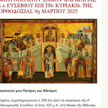
κ.κ ΕΥΣΕΒΙΟΥ ΕΠΙ ΤΗι ΚΥΡΙΑΚΗι ΤΗΣ
ΟΡΘΟΔΟΞΙΑΣ 9ῃ ΜΑΡΤΙΟΥ 2025
Ἀγαπητοί μου Πατέρες και Ἀδελφοί,
Ἐφέτος συμπληρώνονται 1.700 ἒτη ἀπό τή σύγκληση τῆς Α΄
Οἰκουμενικῆς Συνόδου τό ἒτος 325 μ.Χ. στή Νίκαια τῆς Βιθυνίας,