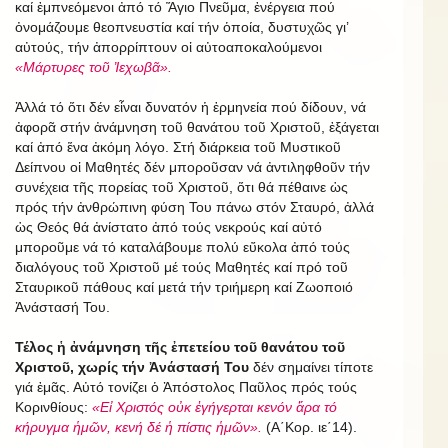
καί ἐμπνεόμενοι ἀπό τό Ἅγιο Πνεῦμα, ἐνέργεια πού
ὀνομάζουμε θεοπνευστία καί τήν ὁποία, δυστυχῶς γι’
αὐτούς, τήν ἀπορρίπτουν οἱ αὐτοαποκαλούμενοι
«Μάρτυρες τοῦ Ἰεχωβᾶ».
Ἀλλά τό ὅτι δέν εἶναι δυνατόν ἡ ἑρμηνεία πού δίδουν, νά
ἀφορᾶ στήν ἀνάμνηση τοῦ θανάτου τοῦ Χριστοῦ, ἐξάγεται
καί ἀπό ἕνα ἀκόμη λόγο. Στή διάρκεια τοῦ Μυστικοῦ
Δείπνου οἱ Μαθητές δέν μποροῦσαν νά ἀντιληφθοῦν τήν
συνέχεια τῆς πορείας τοῦ Χριστοῦ, ὅτι θά πέθαινε ὡς
πρός τήν ἀνθρώπινη φύση Του πάνω στόν Σταυρό, ἀλλά
ὡς Θεός θά ἀνίστατο ἀπό τούς νεκρούς καί αὐτό
μποροῦμε νά τό καταλάβουμε πολύ εὔκολα ἀπό τούς
διαλόγους τοῦ Χριστοῦ μέ τούς Μαθητές καί πρό τοῦ
Σταυρικοῦ πάθους καί μετά τήν τριήμερη καί Ζωοποιό
Ἀνάστασή Του.
Τέλος ἡ ἀνάμνηση τῆς ἐπετείου τοῦ θανάτου τοῦ
Χριστοῦ, χωρίς τήν Ἀνάστασή Του
δέν σημαίνει τίποτε
γιά ἐμᾶς. Αὐτό τονίζει ὁ Ἀπόστολος Παῦλος πρός τούς
Κορινθίους:
«Εἰ Χριστός οὐκ ἐγήγερται κενόν ἄρα τό
κήρυγμα ἡμῶν, κενή δέ ἡ πίστις ἡμῶν».
(Α΄Κορ. ιε΄14).