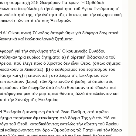
μέ τή συμμετοχή 318 Θεοφόρων Πατέρων. Ἡ Ὀρθόδοξη
Ἐκκλησία διαφύλαξε μέ τήν ἐπιφοίτηση τοῦ Ἁγίου Πνεύματος τή
συνοδικότητά της, τήν ἑνότητα τῆς πίστεως καί τήν εὐχαριστιακή
κοινωνία τῶν κατά τόπους Ἐκκλησιῶν.
Ἡ Α΄ Οἰκουμενική Σύνοδος ἀποφάνθηκε γιά διάφορα δογματικά,
διοικητικά καί ἐκκλησιολογικά ζητήματα.
Ἀφορμή γιά τήν σύγκληση τῆς Α΄ Οἰκουμενικῆς Συνόδου
στάθηκαν τρία κυρίως ζητήματα:
α)
ἡ αἱρετική διδασκαλία τοῦ
Ἀρείου, πού ἔλεγε πώς ὁ Χριστός δέν εἶναι Θεός, (ὅπως σήμερα
διδάσκουν οἱ Χιλιαστές),
β)
ὁ καθορισμός τοῦ ἑορτασμοῦ τοῦ
Πάσχα καί
γ)
ἡ ἐπανένταξη στό Σῶμα τῆς Ἐκκλησίας τῶν
πεπτωκώτων (lapsi), τῶν Χριστιανῶν δηλαδή, οἱ ὁποῖοι στίς
περιόδους τῶν διωγμῶν ἀπό δειλία θυσίασαν στά εἴδωλα καί
«ἀπέφυγαν» μέν τόν μαρτυρικό θάνατο, ἀλλά ἀποκλείονταν καί
ἀπό τήν Σύναξη τῆς Ἐκκλησίας.
Ἡ Ἐκκλησία ἐμπνεόμενη ἀπό τό Ἅγιο Πνεῦμα, στό πρῶτο
ζήτημα παρέμεινε
ἀμετακίνητη
στό δόγμα Της γιά τόν Υἱό καί
Λόγο τοῦ Θεοῦ, καταδικάζοντας ἐντελῶς τήν αἵρεση τοῦ Ἀρείου
καί καθιερώνοντας τόν ὅρο «Ὁμοούσιος τῷ Πατρί» γιά τόν Κύριο