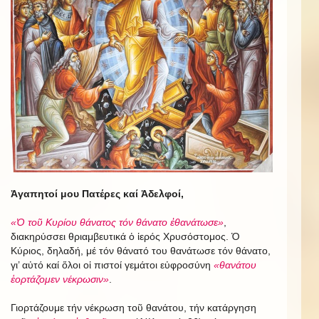
Ἀγαπητοί μου Πατέρες καί Ἀδελφοί,
«Ὁ τοῦ Κυρίου θάνατος τόν θάνατο ἐθανάτωσε»
,
διακηρύσσει θριαμβευτικά ὁ ἱερός Χρυσόστομος. Ὁ
Κύριος, δηλαδή, μέ τόν θάνατό του θανάτωσε τόν θάνατο,
γι’ αὐτό καί ὅλοι οἱ πιστοί γεμάτοι εὐφροσύνη
«θανάτου
ἑορτάζομεν νέκρωσιν»
.
Γιορτάζουμε τήν νέκρωση τοῦ θανάτου, τήν κατάργηση